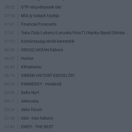
08:02
OTP részvényesek ide!
07:54
MOLly tulajok topikja
07:47
Financial Forecasts
07:47
Toka Club/Labanc/Laruska/Vica71/Nacky/Bpali/Oldrider/Josefernando/Mcbull/Kawaszabi
07:03
Köztársasági elnök kerestetik
06:50
OROSZ-UKRÁN háború
06:47
Humor
06:43
Klímakamu
06:19
ORBÁN VIKTORT KEDVELŐK!
06:15
PANNERGY - moderalt
05:06
Delta Nyrt
04:11
Akkocska
23:26
Akko fórum
22:48
USA - Irán háború
22:43
ENEFI - THE BEST