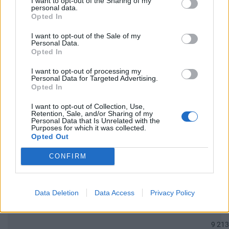
I want to opt-out of the Sharing of my
personal data.
2025. 07. 08. 19:15
Opted In
I want to opt-out of the Sale of my
ÉPDUFERR Nyrt.
Personal Data.
Opted In
20 543
csütörtök, 17:06
I want to opt-out of processing my
Personal Data for Targeted Advertising.
Opted In
Appeninn topik
I want to opt-out of Collection, Use,
7 493
Retention, Sale, and/or Sharing of my
Personal Data that Is Unrelated with the
csütörtök, 17:05
Purposes for which it was collected.
Opted Out
EUR/HUF
CONFIRM
102 007
csütörtök, 21:19
Data Deletion
Data Access
Privacy Policy
Mennyit ér az OTP?
9 213