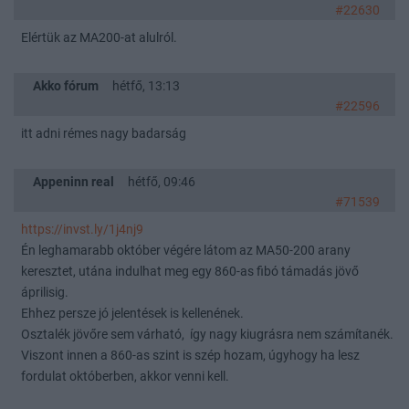
#22630
Elértük az MA200-at alulról.
Akko fórum
hétfő, 13:13
#22596
itt adni rémes nagy badarság
Appeninn real
hétfő, 09:46
#71539
https://invst.ly/1j4nj9
Én leghamarabb október végére látom az MA50-200 arany
keresztet, utána indulhat meg egy 860-as fibó támadás jövő
áprilisig.
Ehhez persze jó jelentések is kellenének.
Osztalék jövőre sem várható, így nagy kiugrásra nem számítanék.
Viszont innen a 860-as szint is szép hozam, úgyhogy ha lesz
fordulat októberben, akkor venni kell.