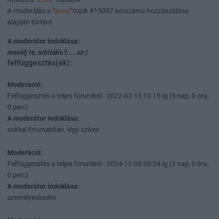
A moderálás a "
leves
" topik #15097 sorszámú hozzászólása
alapján történt.
A moderátor indoklása:
mesélj te, orbitális f.....sz:)
felfüggesztés(ek):
Moderáció:
Felfüggesztés a teljes fórumból - 2022-02-15 19:15-ig (5 nap, 0 óra,
0 perc)
A moderátor indoklása:
sokkal finomabban, légy szíves
Moderáció:
Felfüggesztés a teljes fórumból - 2024-12-08 09:34-ig (3 nap, 0 óra,
0 perc)
A moderátor indoklása:
személyeskedés