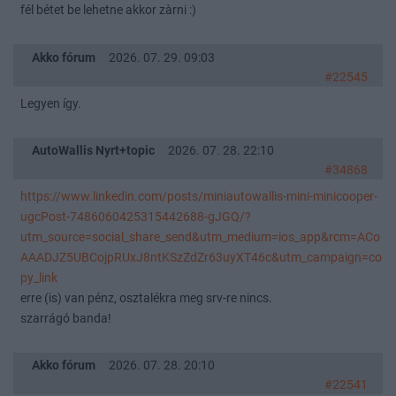
fél bétet be lehetne akkor zàrni :)
Akko fórum
2026. 07. 29. 09:03
#22545
Legyen így.
AutoWallis Nyrt+topic
2026. 07. 28. 22:10
#34868
https://www.linkedin.com/posts/miniautowallis-mini-minicooper-
ugcPost-7486060425315442688-gJGQ/?
utm_source=social_share_send&utm_medium=ios_app&rcm=ACo
AAADJZ5UBCojpRUxJ8ntKSzZdZr63uyXT46c&utm_campaign=co
py_link
erre (is) van pénz, osztalékra meg srv-re nincs.
szarrágó banda!
Akko fórum
2026. 07. 28. 20:10
#22541