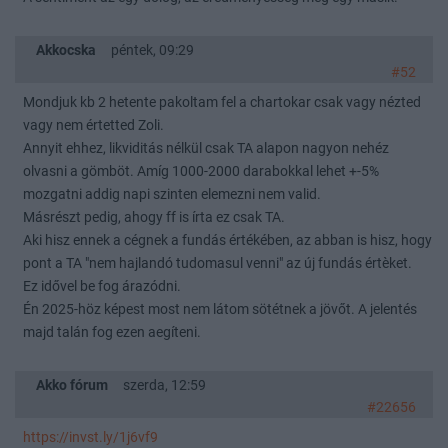
Akkocska
péntek, 09:29
#52
Mondjuk kb 2 hetente pakoltam fel a chartokar csak vagy nézted
vagy nem értetted Zoli.
Annyit ehhez, likviditás nélkül csak TA alapon nagyon nehéz
olvasni a gömböt. Amíg 1000-2000 darabokkal lehet +-5%
mozgatni addig napi szinten elemezni nem valid.
Másrészt pedig, ahogy ff is írta ez csak TA.
Aki hisz ennek a cégnek a fundás értékében, az abban is hisz, hogy
pont a TA "nem hajlandó tudomasul venni" az új fundás értèket.
Ez idővel be fog árazódni.
Én 2025-höz képest most nem látom sötétnek a jövőt. A jelentés
majd talán fog ezen aegíteni.
Akko fórum
szerda, 12:59
#22656
https://invst.ly/1j6vf9