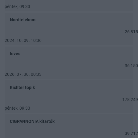
péntek, 09:33
Nordtelekom
26 815
2024. 10. 09. 10:36
leves
36 150
2026. 07. 30. 00:33
Richter topik
178 249
péntek, 09:33
CIGPANNONIA kitartók
39 712