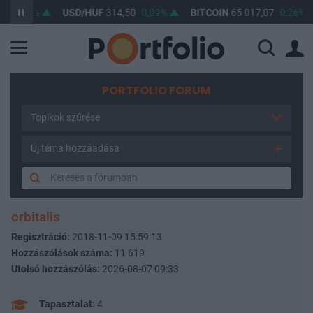
0,05%
USD/HUF
314,50
0,09%
BITCOIN
65 017,07
0,26%
PORTFOLIO FORUM
Topikok szűrése
Új téma hozzáadása
orbitalis
Regisztráció:
2018-11-09 15:59:13
Hozzászólások száma:
11 619
Utolsó hozzászólás:
2026-08-07 09:33
Tapasztalat:
4