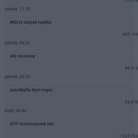
15 078
szerda, 11:30
MOLly tulajok topikja
405 743
péntek, 09:32
4IG részvény
89 015
péntek, 09:29
AutoWallis Nyrt+topic
34 870
kedd, 08:44
OTP részvényesek ide!
1 334 336