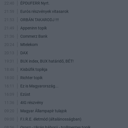
22:40
ÉPDUFERR Nyrt.
21:59
Eurós részvények vitasarok
21:53
ORBÁN TAKARODJ !!!
21:49
Appeninn topik
21:36
Commerz Bank
20:24
Mtelekom
20:13
DAX
19:31
BUX index, BUX határidő, BÉT!
18:46
Kisbüfik topikja
18:00
Richter topik
16:11
Ez is Magyarország...
16:09
Ezüst
11:36
4IG részvény
09:20
Magyar Állampapír tulajok
09:00
F.I.R.E. életmód (általánosságban)
08:56
Orosz - Ukrán háború - trollmentes topik