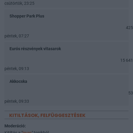
csütörtök, 23:25
Shopper Park Plus
425
péntek, 07:27
Eurós részvények vitasarok
15 641
péntek, 09:13
Akkocska
53
péntek, 09:33
KITILTÁSOK, FELFÜGGESZTÉSEK
Moderáció:
Kitiltás a "
leves
" topikból