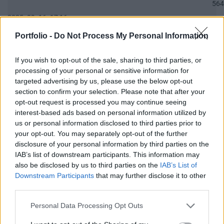
564
2025. 09. 16. 17:16
Portfolio -
Do Not Process My Personal Information
Toka Club/Labanc/Laruska/Vica71/Nacky/Bpali/Oldrider/Josefernando/Mcbull/Kawaszabi
29 930
If you wish to opt-out of the sale, sharing to third parties, or
processing of your personal or sensitive information for
péntek, 07:00
targeted advertising by us, please use the below opt-out
section to confirm your selection. Please note that after your
Gránit Bank Nyrt.
opt-out request is processed you may continue seeing
interest-based ads based on personal information utilized by
212
us or personal information disclosed to third parties prior to
2026. 06. 11. 13:37
your opt-out. You may separately opt-out of the further
disclosure of your personal information by third parties on the
Akko Nyrt
IAB’s list of downstream participants. This information may
also be disclosed by us to third parties on the
IAB’s List of
629
Downstream Participants
that may further disclose it to other
2026. 01. 08. 19:05
third parties.
Akko Invest Nyrt.
Personal Data Processing Opt Outs
956