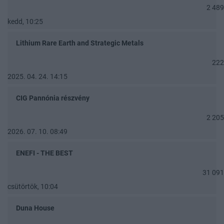
2 489
kedd, 10:25
Lithium Rare Earth and Strategic Metals
222
2025. 04. 24. 14:15
CIG Pannónia részvény
2 205
2026. 07. 10. 08:49
ENEFI - THE BEST
31 091
csütörtök, 10:04
Duna House