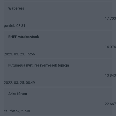
Waberers
17 703
péntek, 08:31
EHEP várakozások
16 076
2023. 03. 23. 15:56
Futuraqua nyrt. részvényesek topicja
13 843
2022. 03. 25. 08:49
Akko fórum
22 667
csütörtök, 21:48