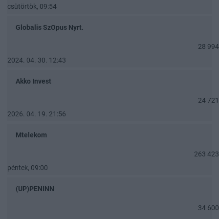
csütörtök, 09:54
Globalis SzOpus Nyrt.
28 994
2024. 04. 30. 12:43
Akko Invest
24 721
2026. 04. 19. 21:56
Mtelekom
263 423
péntek, 09:00
(UP)PENINN
34 600