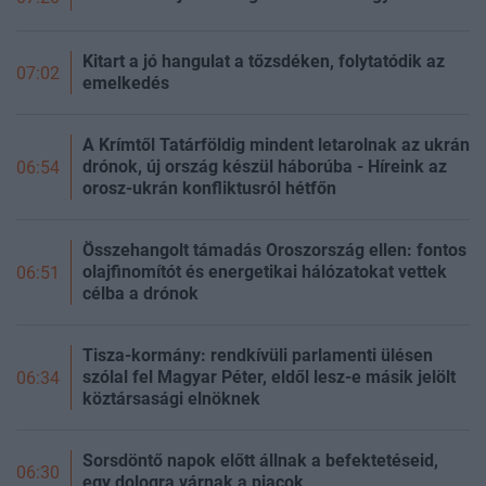
Kitart a jó hangulat a tőzsdéken, folytatódik az
07:02
emelkedés
A Krímtől Tatárföldig mindent letarolnak az ukrán
drónok, új ország készül háborúba - Híreink az
06:54
orosz-ukrán konfliktusról hétfőn
Összehangolt támadás Oroszország ellen: fontos
olajfinomítót és energetikai hálózatokat vettek
06:51
célba a drónok
Tisza-kormány: rendkívüli parlamenti ülésen
szólal fel Magyar Péter, eldől lesz-e másik jelölt
06:34
köztársasági elnöknek
Sorsdöntő napok előtt állnak a befektetéseid,
06:30
egy dologra várnak a piacok