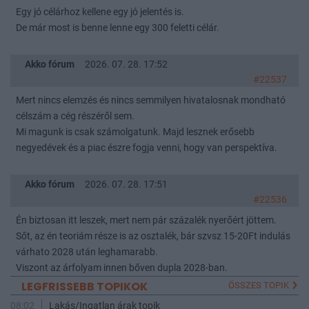
Egy jó célárhoz kellene egy jó jelentés is.
De már most is benne lenne egy 300 feletti célár.
Akko fórum
2026. 07. 28. 17:52
#22537
Mert nincs elemzés és nincs semmilyen hivatalosnak mondható
célszám a cég részéről sem.
Mi magunk is csak számolgatunk. Majd lesznek erősebb
negyedévek és a piac észre fogja venni, hogy van perspektíva.
Akko fórum
2026. 07. 28. 17:51
#22536
Én biztosan itt leszek, mert nem pár százalék nyerőért jöttem.
Sőt, az én teoriám része is az osztalék, bár szvsz 15-20Ft indulás
várhato 2028 után leghamarabb.
Viszont az árfolyam innen bőven dupla 2028-ban.
LEGFRISSEBB TOPIKOK
ÖSSZES TOPIK
08:02
Lakás/Ingatlan árak topik