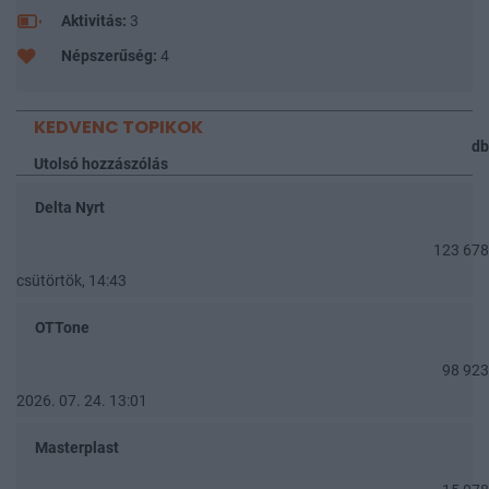
Aktivitás:
3
Népszerűség:
4
KEDVENC TOPIKOK
db
Utolsó hozzászólás
Delta Nyrt
123 678
csütörtök, 14:43
OTTone
98 923
2026. 07. 24. 13:01
Masterplast