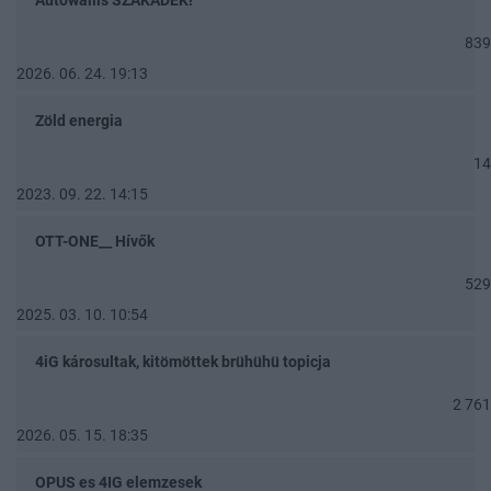
Autowallis SZAKADÉK!
839
2026. 06. 24. 19:13
Zöld energia
14
2023. 09. 22. 14:15
OTT-ONE__ Hívők
529
2025. 03. 10. 10:54
4iG károsultak, kitömöttek brühühü topicja
2 761
2026. 05. 15. 18:35
OPUS es 4IG elemzesek