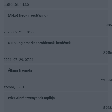
csütörtök, 14:30
(Akko) Neo- Invest(Wing)
486
2026. 02. 21. 18:56
OTP Singlemarket problémák, kérdések
2 256
2026. 07. 29. 07:26
Állami Nyomda
23 149
szerda, 05:51
Wizz Air részvényesek topikja
5 238