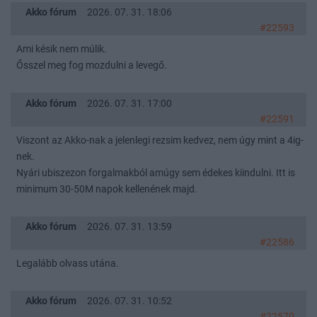
Akko fórum
2026. 07. 31. 18:06
#22593
Ami késik nem múlik.
Ősszel meg fog mozdulni a levegő.
Akko fórum
2026. 07. 31. 17:00
#22591
Viszont az Akko-nak a jelenlegi rezsim kedvez, nem úgy mint a 4ig-
nek.
Nyári ubiszezon forgalmakból amúgy sem édekes kiindulni. Itt is
minimum 30-50M napok kellenének majd.
Akko fórum
2026. 07. 31. 13:59
#22586
Legalább olvass utána.
Akko fórum
2026. 07. 31. 10:52
#22570