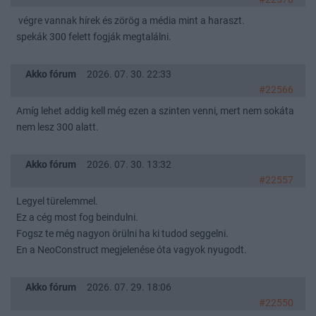
végre vannak hírek és zörög a média mint a haraszt.
spekák 300 felett fogják megtalálni.
Akko fórum
2026. 07. 30. 22:33
#22566
Amíg lehet addig kell még ezen a szinten venni, mert nem sokáta
nem lesz 300 alatt.
Akko fórum
2026. 07. 30. 13:32
#22557
Legyel türelemmel.
Ez a cég most fog beindulni.
Fogsz te még nagyon örülni ha ki tudod seggelni.
En a NeoConstruct megjelenése óta vagyok nyugodt.
Akko fórum
2026. 07. 29. 18:06
#22550