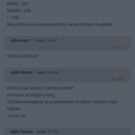
MA50 - 239
MA200 - 249
r - 250
Még kell idő az aranykereszthez, de októberben meglehet.
Alteo Nyrt.
kedd, 14:47
#12172
örülünk, örülünk!
Akko fórum
kedd, 14:46
#22641
Kicsik adják vissza forintos nyerőért.
A hosszú stratégia a long.
Októberre meglehet az aranykereszt és akkor ráfunak majd
többen.
Jó lesz ez!
Akko fórum
kedd, 11:32