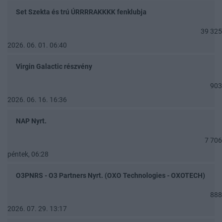
Set Szekta és trú ÚRRRRAKKKK fenklubja
39 325
2026. 06. 01. 06:40
Virgin Galactic részvény
903
2026. 06. 16. 16:36
NAP Nyrt.
7 706
péntek, 06:28
O3PNRS - O3 Partners Nyrt. (OXO Technologies - OXOTECH)
888
2026. 07. 29. 13:17