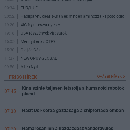
00:34
EUR/HUF
20:52
Hadiipar-nukleáris-urán és minden ami hozzá kapcsolódik
19:26
4IG Nyrt reszvenyesek.
19:18
USA részvények vitasarok
16:05
Mennyit ér az OTP?
15:30
Olaj és Gáz
11:27
NEW OPUS GLOBAL
09:56
Alteo Nyrt.
FRISS HÍREK
TOVÁBBI HÍREK
Kína szinte teljesen letarolja a humanoid robotok
07:45
piacát
Hasít Dél-Korea gazdasága a chipforradalomban
07:30
Hamarosan jön a közgazdász vándorgyűlés
07:20