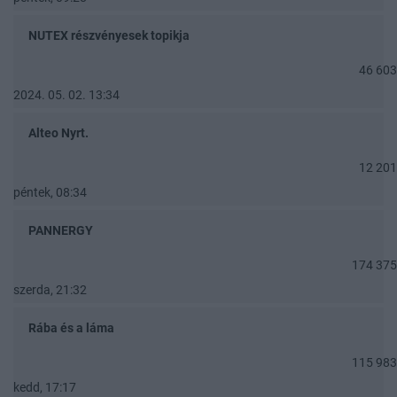
NUTEX részvényesek topikja
46 603
2024. 05. 02. 13:34
Alteo Nyrt.
12 201
péntek, 08:34
PANNERGY
174 375
szerda, 21:32
Rába és a láma
115 983
kedd, 17:17