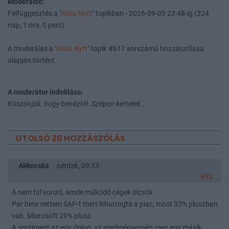
Moderáció:
Felfüggesztés a "
Akko Nyrt
" topikban - 2026-09-05 23:48-ig (324
nap, 1 óra, 0 perc)
A moderálás a "
Akko Nyrt
" topik #617 sorszámú hozzászólása
alapján történt.
A moderátor indoklása:
Köszönjük, hogy benéztél. Szépen kértelek...
UTOLSÓ 20 HOZZÁSZÓLÁS
Akkocska
péntek, 09:33
#53
A nem túl vonzó, ámde működő cégek olcsók.
Pár hete vettem SAP-t mert lehurrogta a piac, most 33% pluszban
vab. Microsoft 29% plusz
A sentiment az egy dolog, az eredményesség meg egy másik.