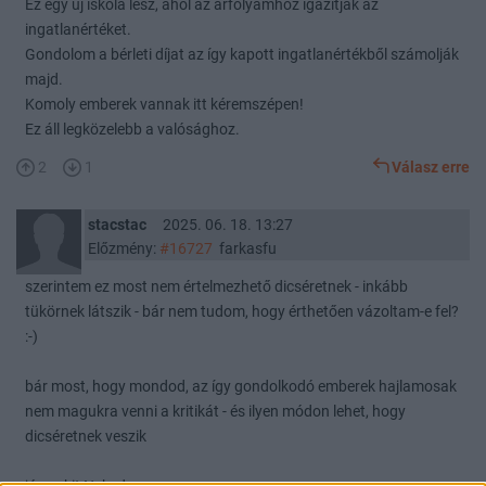
Ez egy új iskola lesz, ahol az árfolyamhoz igazítják az
ingatlanértéket.
Gondolom a bérleti díjat az így kapott ingatlanértékből számolják
majd.
Komoly emberek vannak itt kéremszépen!
Ez áll legközelebb a valósághoz.
2
1
Válasz erre
stacstac
2025. 06. 18. 13:27
Előzmény:
#16727
farkasfu
szerintem ez most nem értelmezhető dicséretnek - inkább
tükörnek látszik - bár nem tudom, hogy érthetően vázoltam-e fel?
:-)
bár most, hogy mondod, az így gondolkodó emberek hajlamosak
nem magukra venni a kritikát - és ilyen módon lehet, hogy
dicséretnek veszik