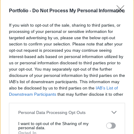
jó spekit Neked
3
1
Válasz erre
Portfolio -
Do Not Process My Personal Information
If you wish to opt-out of the sale, sharing to third parties, or
farkasfu
2025. 06. 18. 13:19
processing of your personal or sensitive information for
Előzmény:
#16726
stacstac
targeted advertising by us, please use the below opt-out
Nehogy megint megdicsérd, mert múltkor is abból lett a probléma!
section to confirm your selection. Please note that after your
:)))))
opt-out request is processed you may continue seeing
interest-based ads based on personal information utilized by
2
3
Válasz erre
us or personal information disclosed to third parties prior to
your opt-out. You may separately opt-out of the further
disclosure of your personal information by third parties on the
stacstac
2025. 06. 18. 11:39
IAB’s list of downstream participants. This information may
Előzmény:
#16724
stacstac
also be disclosed by us to third parties on the
IAB’s List of
a mínuszból úgy érzem, hogy betaláltam - segíteni szeretnél
Downstream Participants
that may further disclose it to other
third parties.
jó spekit Neked
Personal Data Processing Opt Outs
2
1
Válasz erre
I want to opt-out of the Sharing of my
personal data.
Opted In
Eisenburgprofesszor
2025. 06. 18. 11:34