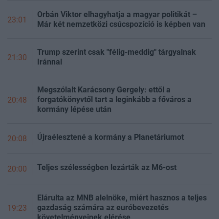
Orbán Viktor elhagyhatja a magyar politikát –
23:01
Már két nemzetközi csúcspozíció is képben van
Trump szerint csak "félig-meddig" tárgyalnak
21:30
Iránnal
Megszólalt Karácsony Gergely: ettől a
forgatókönyvtől tart a leginkább a főváros a
20:48
kormány lépése után
Újraélesztené a kormány a Planetáriumot
20:08
Teljes szélességben lezárták az M6-ost
20:00
Elárulta az MNB alelnöke, miért hasznos a teljes
gazdaság számára az euróbevezetés
19:23
követelményeinek elérése