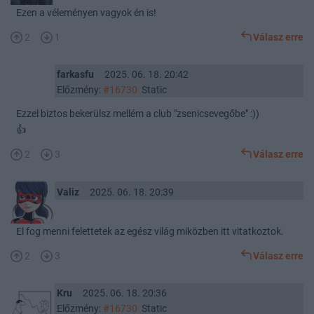
Ezen a véleményen vagyok én is!
2
1
Válasz erre
farkasfu
2025. 06. 18. 20:42
Előzmény:
#16730
Static
Ezzel biztos bekerülsz mellém a club "zsenicsevegőbe" :))
👍
2
3
Válasz erre
Valiz
2025. 06. 18. 20:39
El fog menni felettetek az egész világ miközben itt vitatkoztok.
2
3
Válasz erre
Kru
2025. 06. 18. 20:36
Előzmény:
#16730
Static