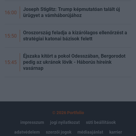
Joseph Stiglitz: Trump képmutatóan talált új
16:00
ürügyet a vámháborújához
Oroszország feladja a kizárólagos ellenőrzést a
15:50
stratégiai katonai bázisok felett
Éjszaka kitört a pokol Odesszában, Bergorodot
pedig az ukránok lövik - Háborús híreink
15:45
vasárnap
© 2026 Portfolio
impresszum
jogi nyilatkozat
süti beállítások
adatvédelem
szerzői jogok
médiaajánlat
karrier