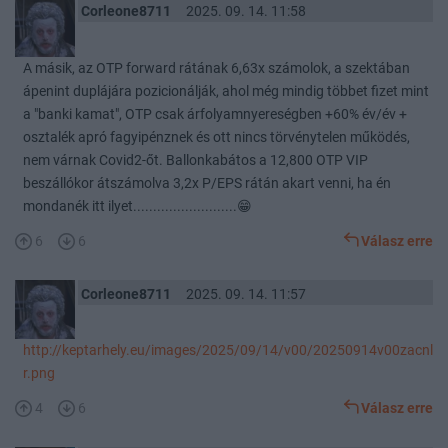
Corleone8711
2025. 09. 14. 11:58
A másik, az OTP forward rátának 6,63x számolok, a szektában
ápenint duplájára pozicionálják, ahol még mindig többet fizet mint
a "banki kamat", OTP csak árfolyamnyereségben +60% év/év +
osztalék apró fagyipénznek és ott nincs törvénytelen működés,
nem várnak Covid2-őt. Ballonkabátos a 12,800 OTP VIP
beszállókor átszámolva 3,2x P/EPS rátán akart venni, ha én
mondanék itt ilyet..........................😁
6
6
Válasz erre
Corleone8711
2025. 09. 14. 11:57
http://keptarhely.eu/images/2025/09/14/v00/20250914v00zacnl
r.png
4
6
Válasz erre