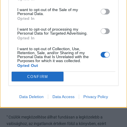
Előzmény:
#16724
stacstac
I want to opt-out of the Sale of my
Personal Data.
Jó lenne, ha elkezdenék venni, pocsék az árfolyama.
Opted In
4
1
Válasz erre
I want to opt-out of processing my
Personal Data for Targeted Advertising.
Opted In
stacstac
2025. 06. 18. 11:31
Előzmény:
#16721
Corleone8711
I want to opt-out of Collection, Use,
Retention, Sale, and/or Sharing of my
segíteni jöttél, kárörvendeni, vagy csak simán venni szeretnél?
Personal Data that Is Unrelated with the
Purposes for which it was collected.
Opted Out
jó spekit Neked
CONFIRM
5
2
Válasz erre
Josefernando79
2025. 06. 18. 11:25
Data Deletion
Data Access
Privacy Policy
Előzmény:
#16721
Corleone8711
" Csülök megközelítése állhat fundásan a legközelebb a
valósághoz, az ingatlanok értéken fölül a könyvben, ezért