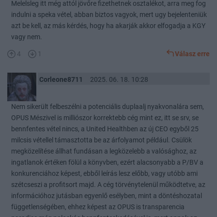
Melelsleg itt még attól jövőre fizethetnek osztalékot, arra meg fog
indulni a speka vétel, abban biztos vagyok, mert ugy bejelenteniük
azt be kell, az más kérdés, hogy ha akarják akkor elfogadja a KGY
vagy nem.
4
1
Válasz erre
Corleone8711
2025. 06. 18. 10:28
Nem sikerült felbeszélni a potenciális duplaalj nyakvonalára sem,
OPUS Mészivel is milliószor korrektebb cég mint ez, itt se srv, se
bennfentes vétel nincs, a United Healthben az új CEO egyből 25
milcsis vétellel támasztotta be az árfolyamot például. Csülök
megközelítése állhat fundásan a legközelebb a valósághoz, az
ingatlanok értéken fölül a könyvben, ezért alacsonyabb a P/BV a
konkurenciához képest, ebből leírás lesz előbb, vagy utóbb ami
szétcseszi a profitsort majd. A cég törvénytelenül működtetve, az
információhoz jutásban egyenlő esélyben, mint a döntéshozatal
függetlenségében, ehhez képest az OPUS is transparencia