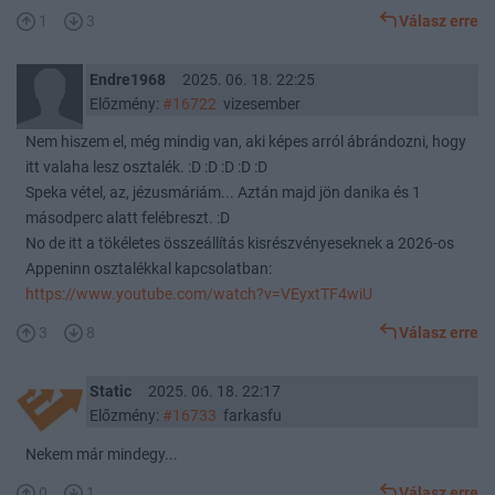
1
3
Válasz erre
Endre1968
2025. 06. 18. 22:25
Előzmény:
#16722
vizesember
Nem hiszem el, még mindig van, aki képes arról ábrándozni, hogy
itt valaha lesz osztalék. :D :D :D :D :D
Speka vétel, az, jézusmáriám... Aztán majd jön danika és 1
másodperc alatt felébreszt. :D
No de itt a tökéletes összeállítás kisrészvényeseknek a 2026-os
Appeninn osztalékkal kapcsolatban:
https://www.youtube.com/watch?v=VEyxtTF4wiU
3
8
Válasz erre
Static
2025. 06. 18. 22:17
Előzmény:
#16733
farkasfu
Nekem már mindegy...
0
1
Válasz erre