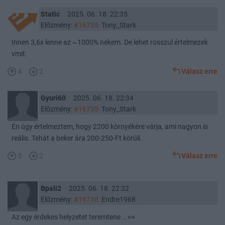
Static
2025. 06. 18. 22:35
Előzmény:
#16735
Tony_Stark
Innen 3,6x lenne az ~1000% nekem. De lehet rosszul értelmezek
vmit.
4
2
Válasz erre
Gyuri60
2025. 06. 18. 22:34
Előzmény:
#16735
Tony_Stark
Én úgy értelmeztem, hogy 2200 környékére várja, ami nagyon is
reális. Tehát a beker ára 200-250-Ft körüli.
3
2
Válasz erre
Bpali2
2025. 06. 18. 22:32
Előzmény:
#16738
Endre1968
Az egy érdekes helyzetet teremtene … 👀