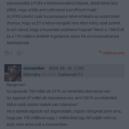
alacsonyabb a P/BV a konkurenciához képest, ebből leírás lesz
előbb, vagy utóbb ami szétcseszi a profitsort majd."
Az IFRS szerint csak hozamalapon lehet értékelni az eszközöket
(fontos, hogy az EY a könyvvizsgáló nem Mari néni), ezek szerint
te azt várod, hogy a hozamok csökkenni fognak? Most a 15M EUR
és a 170 millióra értékelt ingatlanok olyan 9%-os hozamelvárást
feltételeznek.
6
1
Válasz erre
vizesember
2025. 06. 18. 11:05
Előzmény:
#16721
Corleone8711
Nyugi van!
Az opusnak 700 millió db 25 ft-os névértékű részvénye van.
Az Appnak 47 millió db részvénye van, ami 100 ft-os névértékű.
Akkor ezek szerint melyik van túlárazva?
Ha a spekák egyszer ezt átgondolják, rögtön ráfognak jönni arra,
hogy pár 100 millióval vagy 1 milliárddal úgy fel tudják vinni az
árát, mint anno volt a Konzumban.