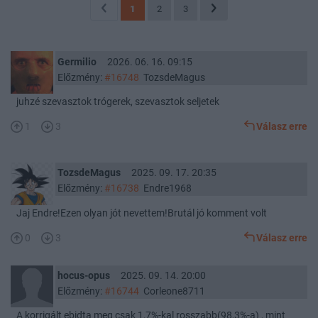
1
2
3
Germilio
2026. 06. 16. 09:15
Előzmény:
#16748
TozsdeMagus
juhzé szevasztok trógerek, szevasztok seljetek
1
3
Válasz erre
TozsdeMagus
2025. 09. 17. 20:35
Előzmény:
#16738
Endre1968
Jaj Endre!Ezen olyan jót nevettem!Brutál jó komment volt
0
3
Válasz erre
hocus-opus
2025. 09. 14. 20:00
Előzmény:
#16744
Corleone8711
A korrigált ebidta meg csak 1,7%-kal rosszabb(98,3%-a) , mint