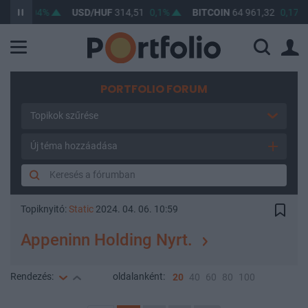
1
0,04%
USD/HUF
314,51
0,1%
BITCOIN
64 961,32
0,17%
PORTFOLIO FORUM
Topikok szűrése
Új téma hozzáadása
Topiknyitó:
Static
2024. 04. 06. 10:59
Appeninn Holding Nyrt.
Rendezés:
oldalanként:
20
40
60
80
100