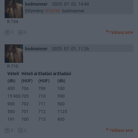
badmanner
2025. 07. 02. 14:40
Előzmény:
#16742
badmanner
R 734
3
0
Válasz erre
badmanner
2025. 07. 01. 11:26
R 710
Vételi
Vételi ár
Eladási ár
Eladási
(db)
(HUF)
(HUF)
(db)
400
706
709
100
15 900
705
710
390
900
702
711
500
500
701
712
1125
191
700
713
400
3
0
Válasz erre