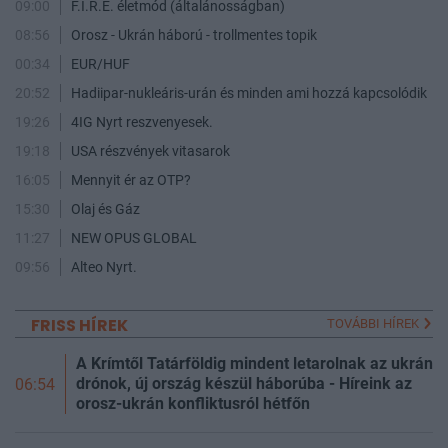
09:00
F.I.R.E. életmód (általánosságban)
08:56
Orosz - Ukrán háború - trollmentes topik
00:34
EUR/HUF
20:52
Hadiipar-nukleáris-urán és minden ami hozzá kapcsolódik
19:26
4IG Nyrt reszvenyesek.
19:18
USA részvények vitasarok
16:05
Mennyit ér az OTP?
15:30
Olaj és Gáz
11:27
NEW OPUS GLOBAL
09:56
Alteo Nyrt.
FRISS HÍREK
TOVÁBBI HÍREK
A Krímtől Tatárföldig mindent letarolnak az ukrán
drónok, új ország készül háborúba - Híreink az
06:54
orosz-ukrán konfliktusról hétfőn