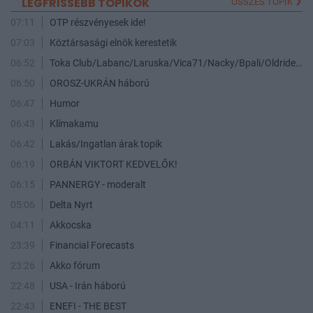
LEGFRISSEBB TOPIKOK
ÖSSZES TOPIK
07:11
OTP részvényesek ide!
07:03
Köztársasági elnök kerestetik
06:52
Toka Club/Labanc/Laruska/Vica71/Nacky/Bpali/Oldrider/Josefernando/Mcbull/Kawaszabi
06:50
OROSZ-UKRÁN háború
06:47
Humor
06:43
Klímakamu
06:42
Lakás/Ingatlan árak topik
06:19
ORBÁN VIKTORT KEDVELŐK!
06:15
PANNERGY - moderalt
05:06
Delta Nyrt
04:11
Akkocska
23:39
Financial Forecasts
23:26
Akko fórum
22:48
USA - Irán háború
22:43
ENEFI - THE BEST