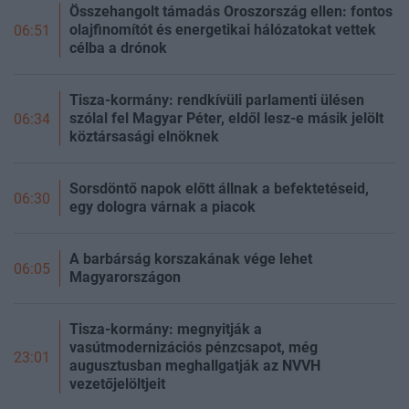
Összehangolt támadás Oroszország ellen: fontos
olajfinomítót és energetikai hálózatokat vettek
06:51
célba a drónok
Tisza-kormány: rendkívüli parlamenti ülésen
szólal fel Magyar Péter, eldől lesz-e másik jelölt
06:34
köztársasági elnöknek
Sorsdöntő napok előtt állnak a befektetéseid,
06:30
egy dologra várnak a piacok
A barbárság korszakának vége lehet
06:05
Magyarországon
Tisza-kormány: megnyitják a
vasútmodernizációs pénzcsapot, még
23:01
augusztusban meghallgatják az NVVH
vezetőjelöltjeit