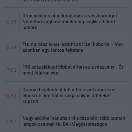
Drónincidens után kongatják a vészharangot
Németországban: mindennap zajlik a hibrid
18:53
háború
Trump kész lehet lezárni az iráni háborút – Van
18:23
azonban egy fontos feltétele
150 százalékkal többet érhet ez a részvény - És
17:00
most féláron van!
Drámai bejelentést tett a fia a volt amerikai
elnökről: Joe Biden rákja súlyos áttéteket
16:59
képzett
Nagy erőkkel vonultak ki a tűzoltók: több ponton
16:07
lángok csaptak fel Dél-Magyarországon