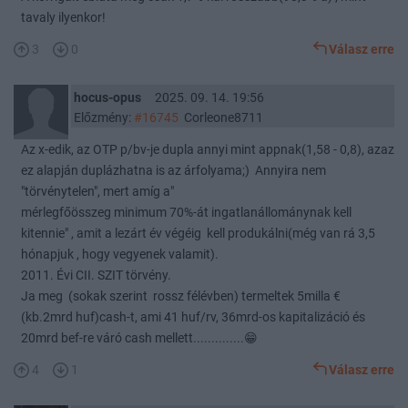
tavaly ilyenkor!
3
0
Válasz erre
hocus-opus
2025. 09. 14. 19:56
Előzmény:
#16745
Corleone8711
Az x-edik, az OTP p/bv-je dupla annyi mint appnak(1,58 - 0,8), azaz
ez alapján duplázhatna is az árfolyama;) Annyira nem
"törvénytelen", mert amíg a"
mérlegfőösszeg minimum 70%-át ingatlanállománynak kell
kitennie" , amit a lezárt év végéig kell produkálni(még van rá 3,5
hónapjuk , hogy vegyenek valamit).
2011. Évi CII. SZIT törvény.
Ja meg (sokak szerint rossz félévben) termeltek 5milla €
(kb.2mrd huf)cash-t, ami 41 huf/rv, 36mrd-os kapitalizáció és
20mrd bef-re váró cash mellett..............😁
4
1
Válasz erre