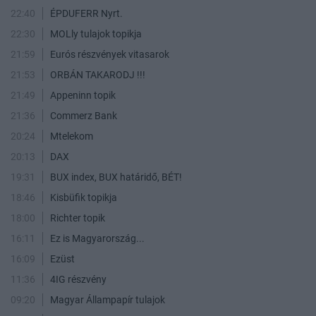
22:40
ÉPDUFERR Nyrt.
22:30
MOLly tulajok topikja
21:59
Eurós részvények vitasarok
21:53
ORBÁN TAKARODJ !!!
21:49
Appeninn topik
21:36
Commerz Bank
20:24
Mtelekom
20:13
DAX
19:31
BUX index, BUX határidő, BÉT!
18:46
Kisbüfik topikja
18:00
Richter topik
16:11
Ez is Magyarország...
16:09
Ezüst
11:36
4IG részvény
09:20
Magyar Állampapír tulajok