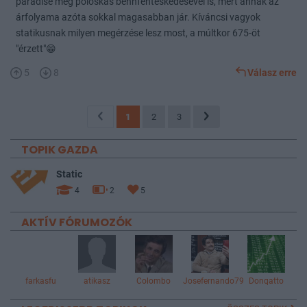
paradise még poloskás bennfenteskedésével is, mert annak az
árfolyama azóta sokkal magasabban jár. Kíváncsi vagyok
statikusnak milyen megérzése lesz most, a múltkor 675-öt
"érzett"😁
5
8
Válasz erre
1
2
3
TOPIK GAZDA
Static
4
2
5
AKTÍV FÓRUMOZÓK
farkasfu
atikasz
Colombo
Josefernando79
Donqatto