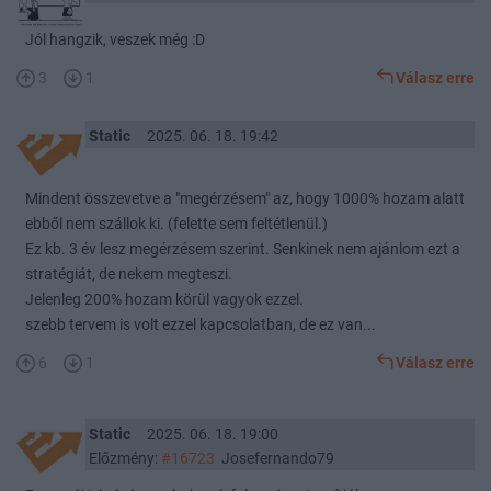
Jól hangzik, veszek még :D
3
1
Válasz erre
Static
2025. 06. 18. 19:42
Mindent összevetve a "megérzésem" az, hogy 1000% hozam alatt
ebből nem szállok ki. (felette sem feltétlenül.)
Ez kb. 3 év lesz megérzésem szerint. Senkinek nem ajánlom ezt a
stratégiát, de nekem megteszi.
Jelenleg 200% hozam körül vagyok ezzel.
szebb tervem is volt ezzel kapcsolatban, de ez van...
6
1
Válasz erre
Static
2025. 06. 18. 19:00
Előzmény:
#16723
Josefernando79