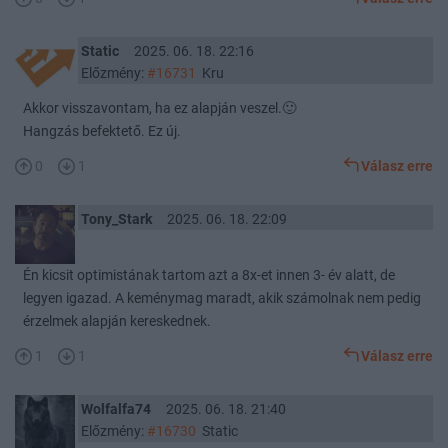
Static
2025. 06. 18. 22:16
Előzmény:
#16731
Kru
Akkor visszavontam, ha ez alapján veszel.🙂
Hangzás befektető. Ez új.
0
1
Válasz erre
Tony_Stark
2025. 06. 18. 22:09
Én kicsit optimistának tartom azt a 8x-et innen 3- év alatt, de
legyen igazad. A keménymag maradt, akik számolnak nem pedig
érzelmek alapján kereskednek.
1
1
Válasz erre
Wolfalfa74
2025. 06. 18. 21:40
Előzmény:
#16730
Static