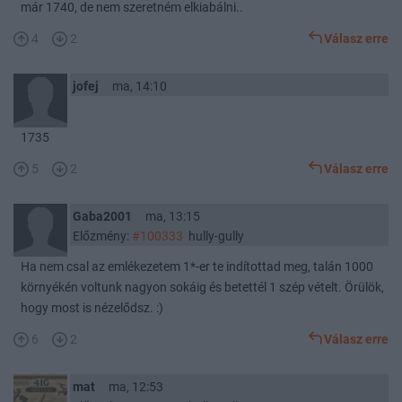
már 1740, de nem szeretném elkiabálni..
4
2
Válasz erre
jofej
ma, 14:10
1735
5
2
Válasz erre
Gaba2001
ma, 13:15
Előzmény:
#100333
hully-gully
Ha nem csal az emlékezetem 1*-er te indítottad meg, talán 1000
környékén voltunk nagyon sokáig és betettél 1 szép vételt. Örülök,
hogy most is nézelődsz. :)
6
2
Válasz erre
mat
ma, 12:53