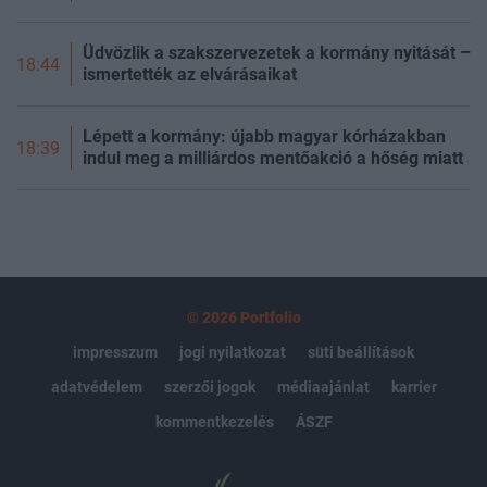
Üdvözlik a szakszervezetek a kormány nyitását –
18:44
ismertették az elvárásaikat
Lépett a kormány: újabb magyar kórházakban
18:39
indul meg a milliárdos mentőakció a hőség miatt
© 2026 Portfolio
impresszum
jogi nyilatkozat
süti beállítások
adatvédelem
szerzői jogok
médiaajánlat
karrier
kommentkezelés
ÁSZF