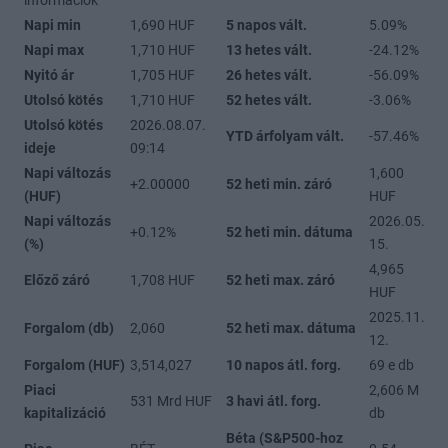
információk
Napi min
1,690 HUF
5 napos vált.
5.09%
Napi max
1,710 HUF
13 hetes vált.
-24.12%
Nyitó ár
1,705 HUF
26 hetes vált.
-56.09%
Utolsó kötés
1,710 HUF
52 hetes vált.
-3.06%
Utolsó kötés
2026.08.07.
YTD árfolyam vált.
-57.46%
ideje
09:14
Napi változás
1,600
+2.00000
52 heti min. záró
(HUF)
HUF
Napi változás
2026.05.
+0.12%
52 heti min. dátuma
(%)
15.
4,965
Előző záró
1,708 HUF
52 heti max. záró
HUF
2025.11.
Forgalom (db)
2,060
52 heti max. dátuma
12.
Forgalom (HUF)
3,514,027
10 napos átl. forg.
69 e db
Piaci
2,606 M
531 Mrd HUF
3 havi átl. forg.
kapitalizáció
db
Béta (S&P500-hoz