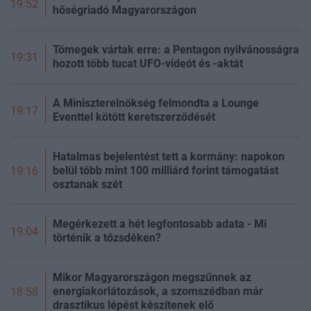
19:52
hőségriadó Magyarországon
Tömegek vártak erre: a Pentagon nyilvánosságra
19:31
hozott több tucat UFO-videót és -aktát
A Miniszterelnökség felmondta a Lounge
19:17
Eventtel kötött keretszerződését
Hatalmas bejelentést tett a kormány: napokon
belül több mint 100 milliárd forint támogatást
19:16
osztanak szét
Megérkezett a hét legfontosabb adata - Mi
19:04
történik a tőzsdéken?
Mikor Magyarországon megszűnnek az
energiakorlátozások, a szomszédban már
18:58
drasztikus lépést készítenek elő