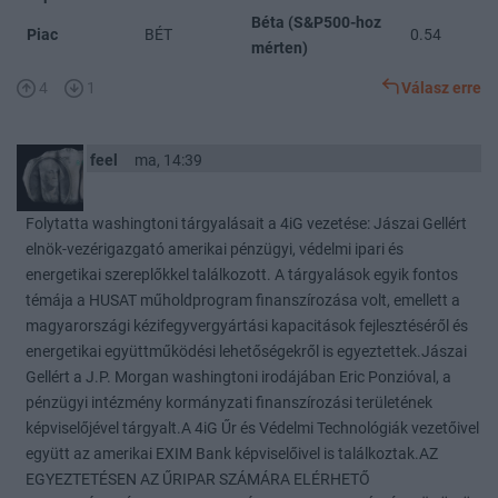
Béta (S&P500-hoz
Piac
BÉT
0.54
mérten)
4
1
Válasz erre
feel
ma, 14:39
Folytatta washingtoni tárgyalásait a 4iG vezetése: Jászai Gellért
elnök-vezérigazgató amerikai pénzügyi, védelmi ipari és
energetikai szereplőkkel találkozott. A tárgyalások egyik fontos
témája a HUSAT műholdprogram finanszírozása volt, emellett a
magyarországi kézifegyvergyártási kapacitások fejlesztéséről és
energetikai együttműködési lehetőségekről is egyeztettek.Jászai
Gellért a J.P. Morgan washingtoni irodájában Eric Ponzióval, a
pénzügyi intézmény kormányzati finanszírozási területének
képviselőjével tárgyalt.A 4iG Űr és Védelmi Technológiák vezetőivel
együtt az amerikai EXIM Bank képviselőivel is találkoztak.AZ
EGYEZTETÉSEN AZ ŰRIPAR SZÁMÁRA ELÉRHETŐ