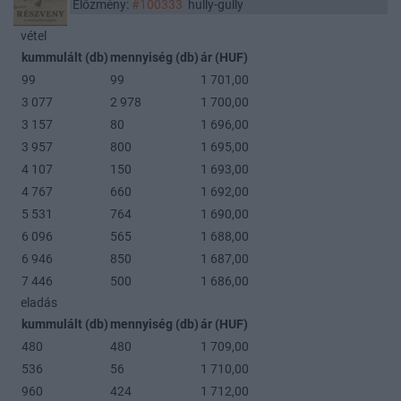
Előzmény:
#100333
hully-gully
vétel
kummulált (db)
mennyiség (db)
ár (HUF)
99
99
1 701,00
3 077
2 978
1 700,00
3 157
80
1 696,00
3 957
800
1 695,00
4 107
150
1 693,00
4 767
660
1 692,00
5 531
764
1 690,00
6 096
565
1 688,00
6 946
850
1 687,00
7 446
500
1 686,00
eladás
kummulált (db)
mennyiség (db)
ár (HUF)
480
480
1 709,00
536
56
1 710,00
960
424
1 712,00