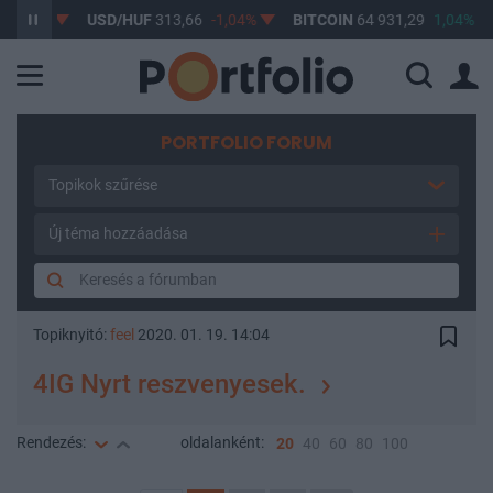
69%
USD/HUF
313,66
-1,04%
BITCOIN
64 931,29
1,04%
B
PORTFOLIO FORUM
Topikok szűrése
Új téma hozzáadása
Topiknyitó:
feel
2020. 01. 19. 14:04
4IG Nyrt reszvenyesek.
Rendezés:
oldalanként:
20
40
60
80
100