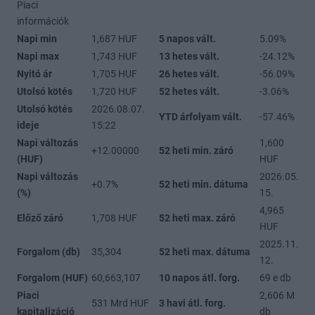
Piaci
információk
Napi min
1,687 HUF
5 napos vált.
5.09%
Napi max
1,743 HUF
13 hetes vált.
-24.12%
Nyitó ár
1,705 HUF
26 hetes vált.
-56.09%
Utolsó kötés
1,720 HUF
52 hetes vált.
-3.06%
Utolsó kötés
2026.08.07.
YTD árfolyam vált.
-57.46%
ideje
15:22
Napi változás
1,600
+12.00000
52 heti min. záró
(HUF)
HUF
Napi változás
2026.05.
+0.7%
52 heti min. dátuma
(%)
15.
4,965
Előző záró
1,708 HUF
52 heti max. záró
HUF
2025.11.
Forgalom (db)
35,304
52 heti max. dátuma
12.
Forgalom (HUF)
60,663,107
10 napos átl. forg.
69 e db
Piaci
2,606 M
531 Mrd HUF
3 havi átl. forg.
kapitalizáció
db