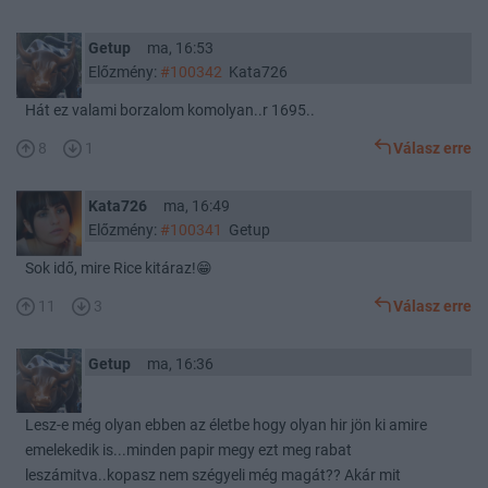
Getup
ma, 16:53
Előzmény:
#100342
Kata726
Hát ez valami borzalom komolyan..r 1695..
8
1
Válasz erre
Kata726
ma, 16:49
Előzmény:
#100341
Getup
Sok idő, mire Rice kitáraz!😁
11
3
Válasz erre
Getup
ma, 16:36
Lesz-e még olyan ebben az életbe hogy olyan hir jön ki amire
emelekedik is...minden papir megy ezt meg rabat
leszámitva..kopasz nem szégyeli még magát?? Akár mit