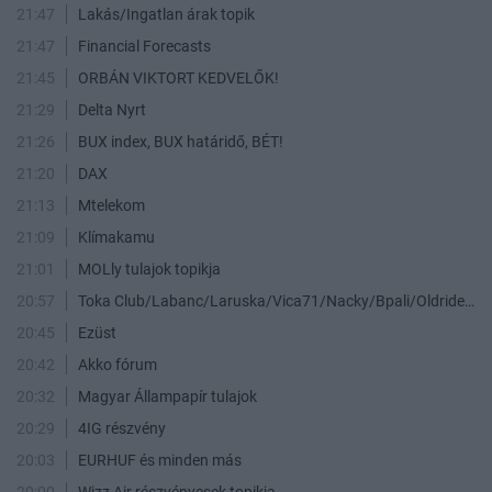
21:47
Lakás/Ingatlan árak topik
21:47
Financial Forecasts
21:45
ORBÁN VIKTORT KEDVELŐK!
21:29
Delta Nyrt
21:26
BUX index, BUX határidő, BÉT!
21:20
DAX
21:13
Mtelekom
21:09
Klímakamu
21:01
MOLly tulajok topikja
20:57
Toka Club/Labanc/Laruska/Vica71/Nacky/Bpali/Oldrider/Josefernando/Mcbull/Kawaszabi
20:45
Ezüst
20:42
Akko fórum
20:32
Magyar Állampapír tulajok
20:29
4IG részvény
20:03
EURHUF és minden más