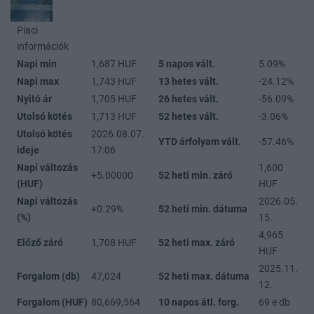
Piaci
információk
Napi min
1,687 HUF
5 napos vált.
5.09%
Napi max
1,743 HUF
13 hetes vált.
-24.12%
Nyitó ár
1,705 HUF
26 hetes vált.
-56.09%
Utolsó kötés
1,713 HUF
52 hetes vált.
-3.06%
Utolsó kötés
2026.08.07.
YTD árfolyam vált.
-57.46%
ideje
17:06
Napi változás
1,600
+5.00000
52 heti min. záró
(HUF)
HUF
Napi változás
2026.05.
+0.29%
52 heti min. dátuma
(%)
15.
4,965
Előző záró
1,708 HUF
52 heti max. záró
HUF
2025.11.
Forgalom (db)
47,024
52 heti max. dátuma
12.
Forgalom (HUF)
80,669,564
10 napos átl. forg.
69 e db