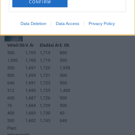
Köszönjük szépen!
CONFIRM
3
2
Válasz erre
Data Deletion
Data Access
Privacy Policy
Marina5
ma, 09:15
Vételi Db
V. Ár
Eladási Ár
E. Db
500
1,705
1,715
800
1,000
1,700
1,719
500
500
1,697
1,720
1,958
800
1,695
1,721
500
640
1,691
1,723
500
312
1,690
1,725
1,400
600
1,687
1,726
500
76
1,684
1,729
500
400
1,683
1,730
60
500
1,682
1,743
648
Piaci