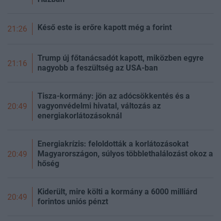
Késő este is erőre kapott még a forint
21:26
Trump új főtanácsadót kapott, miközben egyre
21:16
nagyobb a feszültség az USA-ban
Tisza-kormány: jön az adócsökkentés és a
vagyonvédelmi hivatal, változás az
20:49
energiakorlátozásoknál
Energiakrízis: feloldották a korlátozásokat
Magyarországon, súlyos többlethalálozást okoz a
20:49
hőség
Kiderült, mire költi a kormány a 6000 milliárd
20:49
forintos uniós pénzt