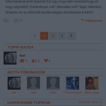
információval amit akartok! Ezt úgy, hogy nem mondod hogy ez
hogy végződött. Eredményes volt? Sikertelen volt? Saját vélemény:
Mi lenne, ha az előző két kérdés alapján mondanánk kritikát?
2
10
Válasz erre
1
2
3
TOPIK GAZDA
feel
5
5
4
AKTÍV FÓRUMOZÓK
feel
rice2
bube
S.Worthington
Metis_papa
LEGFRISSEBB TOPIKOK
ÖSSZES TOPIK