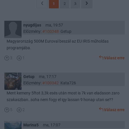
1
2
3
nyugdijas
ma, 19:57
Előzmény:
#100348
Getup
Magyarország 500M Euroval beszál az EU IRIS műholdas
programjába.
3
1
Válasz erre
Getup
ma, 17:17
Előzmény:
#100342
Kata726
Ment kemeny 5ftot 3,3k esés után most is 7k van eladason zaro
szakaszban..soha nem fogy el igy lassan 9 honap utan se??
5
2
Válasz erre
Marina5
ma, 17:07