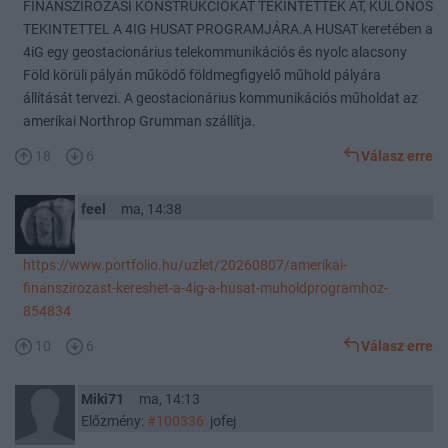
FINANSZÍROZÁSI KONSTRUKCIÓKAT TEKINTETTÉK ÁT, KÜLÖNÖS
TEKINTETTEL A 4IG HUSAT PROGRAMJÁRA.A HUSAT keretében a
4iG egy geostacionárius telekommunikációs és nyolc alacsony
Föld körüli pályán működő földmegfigyelő műhold pályára
állítását tervezi. A geostacionárius kommunikációs műholdat az
amerikai Northrop Grumman szállítja.
18
6
Válasz erre
feel
ma, 14:38
https://www.portfolio.hu/uzlet/20260807/amerikai-
finanszirozast-kereshet-a-4ig-a-husat-muholdprogramhoz-
854834
10
6
Válasz erre
Miki71
ma, 14:13
Előzmény:
#100336
jofej