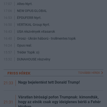
17:07
Alteo Nyrt.
17:06
NEW OPUS GLOBAL
16:53
ÉPDUFERR Nyrt.
16:50
VERTIKAL Group Nyrt.
16:43
USA részvények vitasarok
16:40
Orosz - Ukrán háború - trollmentes topik
16:24
Opus real.
15:57
Tréder Topik :o)
15:32
DUNAHOUSE részvény
FRISS HÍREK
TOVÁBBI HÍREK
Nagy bejelentést tett Donald Trump!
21:33
Váratlan bírósági pofon Trumpnak: kimondták,
hogy az elnök csak egy ideiglenes bérlő a Fehér
21:31
Házban