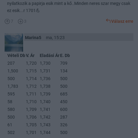
nyilatkozik a papirja esik mint a kő..Minden neres szar megy csak
ez esik...r 1701💪
7
3
Válasz erre
Marina5
ma, 15:23
Vételi Db
V. Ár
Eladási Ár
E. Db
207
1,720
1,730
709
1,500
1,715
1,731
134
500
1,714
1,736
500
1,783
1,712
1,738
500
595
1,711
1,739
685
58
1,710
1,740
450
580
1,709
1,741
600
500
1,706
1,742
287
61
1,705
1,743
326
502
1,701
1,744
500