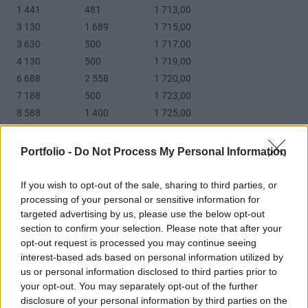
1 441
481
1 713,00
3 130
1 689
1 715,00
3 630
500
1 717,00
4 130
500
1 719,00
6 688
2 558
1 720,00
7 188
500
1 723,00
8 588
1 400
1 725,00
3
1
Válasz erre
Portfolio -
Do Not Process My Personal Information
hully-gully
ma, 12:17
If you wish to opt-out of the sale, sharing to third parties, or
processing of your personal or sensitive information for
Egy könyvet tenne be valaki? Kösz!
targeted advertising by us, please use the below opt-out
section to confirm your selection. Please note that after your
2
3
Válasz erre
opt-out request is processed you may continue seeing
interest-based ads based on personal information utilized by
us or personal information disclosed to third parties prior to
Imrus55
ma, 12:11
your opt-out. You may separately opt-out of the further
disclosure of your personal information by third parties on the