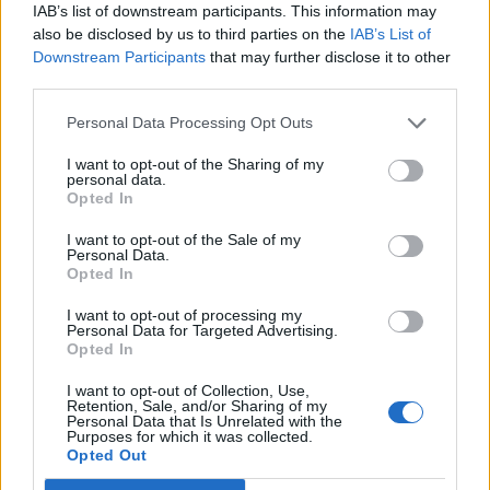
1701.- R
IAB’s list of downstream participants. This information may
also be disclosed by us to third parties on the
IAB’s List of
3
1
Válasz erre
Downstream Participants
that may further disclose it to other
third parties.
Miki71
ma, 10:00
Personal Data Processing Opt Outs
Előzmény:
#100330
real
I want to opt-out of the Sharing of my
1705
personal data.
Opted In
3
0
Válasz erre
I want to opt-out of the Sale of my
Personal Data.
real
ma, 09:58
Opted In
I want to opt-out of processing my
R?
Personal Data for Targeted Advertising.
Opted In
1
1
Válasz erre
I want to opt-out of Collection, Use,
Retention, Sale, and/or Sharing of my
Personal Data that Is Unrelated with the
Nemtommilesz
ma, 09:34
Purposes for which it was collected.
Opted Out
Előzmény:
#100312
farkasfu