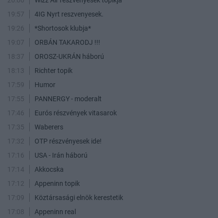
20:00
Wizz Air részvényesek topikja
19:57
4IG Nyrt reszvenyesek.
19:26
*Shortosok klubja*
19:07
ORBÁN TAKARODJ !!!
18:37
OROSZ-UKRÁN háború
18:13
Richter topik
17:59
Humor
17:55
PANNERGY - moderalt
17:46
Eurós részvények vitasarok
17:35
Waberers
17:32
OTP részvényesek ide!
17:16
USA - Irán háború
17:14
Akkocska
17:12
Appeninn topik
17:09
Köztársasági elnök kerestetik
17:08
Appeninn real