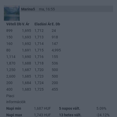
Marina5
ma, 16:55
Vételi Db
V. Ár
Eladási Ár
E. Db
899
1,695
1,712
24
150
1,693
1,713
918
160
1,692
1,714
147
80
1,691
1,715
4,995
1,114
1,690
1,716
155
1,870
1,688
1,718
536
1,250
1,687
1,720
500
2,600
1,685
1,723
500
200
1,684
1,724
200
400
1,683
1,725
455
Piaci
információk
Napi min
1,687 HUF
5 napos vált.
5.09%
Napi max
1,743 HUF
13 hetes vált.
-24.12%