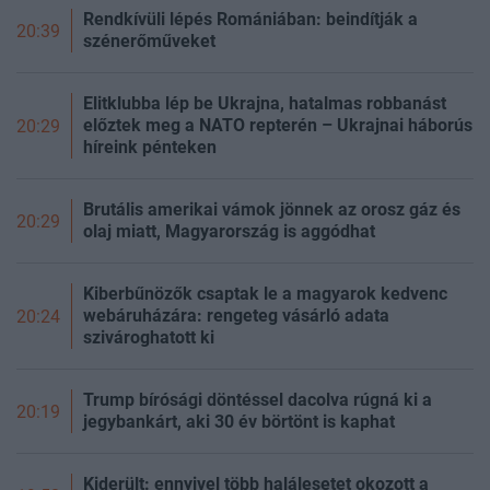
Rendkívüli lépés Romániában: beindítják a
20:39
szénerőműveket
Elitklubba lép be Ukrajna, hatalmas robbanást
előztek meg a NATO repterén – Ukrajnai háborús
20:29
híreink pénteken
Brutális amerikai vámok jönnek az orosz gáz és
20:29
olaj miatt, Magyarország is aggódhat
Kiberbűnözők csaptak le a magyarok kedvenc
webáruházára: rengeteg vásárló adata
20:24
szivároghatott ki
Trump bírósági döntéssel dacolva rúgná ki a
20:19
jegybankárt, aki 30 év börtönt is kaphat
Kiderült: ennyivel több halálesetet okozott a