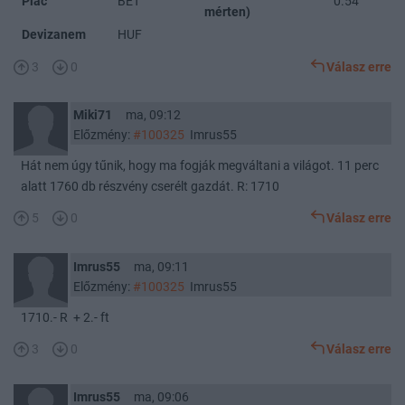
Piac
BÉT
0.54
mérten)
Devizanem
HUF
3
0
Válasz erre
Miki71
ma, 09:12
Előzmény:
#100325
Imrus55
Hát nem úgy tűnik, hogy ma fogják megváltani a világot. 11 perc
alatt 1760 db részvény cserélt gazdát. R: 1710
5
0
Válasz erre
Imrus55
ma, 09:11
Előzmény:
#100325
Imrus55
1710.- R + 2.- ft
3
0
Válasz erre
Imrus55
ma, 09:06