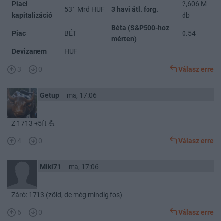
Piaci
2,606 M
531 Mrd HUF
3 havi átl. forg.
kapitalizáció
db
Béta (S&P500-hoz
Piac
BÉT
0.54
mérten)
Devizanem
HUF
3
0
Válasz erre
Getup
ma, 17:06
Z 1713 +5ft 💪
4
0
Válasz erre
Miki71
ma, 17:06
Záró: 1713 (zöld, de még mindig fos)
6
0
Válasz erre