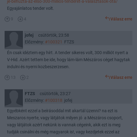
je-behuzta-az-elso-300-millios-tenderet-a-valasztasok-ota/
Egyajánlatos tender volt.
9
4
Válasz erre
jofej
csütörtök, 23:58
Előzmény:
#100321
FTZS
Én csak idéztem egy hírt. A tender sikeres volt, 300 milliót nyert a
V-Hid. Azért tettem be ide, hogy lám-lám Mészáros céget hagytak
indulni és nyerni kozbeszerzesen.
13
2
Válasz erre
FTZS
csütörtök, 23:27
Előzmény:
#100318
jofej
Egyébként ezzel a beírásoddal mit akartál üzenni? na ezt is
Meszaros nyerte, vagy látjátok milyen jó a Mészáros csoport,
vagy látjátok azért nekünk is vannak cégeink, akik ezt is meg
tudják csinálni és még magyarok is!, vagy kezdjetek ezzel az