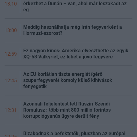
érkezhet a Dunán – van, ahol már leszakadt az
13:10
ég
Meddig használhatja még Irán fegyverként a
13:00
Hormuzi-szorost?
Ez nagyon kínos: Amerika elveszthette az egyik
12:59
XQ-58 Valkyriet, ez lehet a jövő fegyvere
Az EU korlátlan tiszta energiát ígérő
szuperfegyverét komoly külső kihívások
12:45
fenyegetik
Azonnali feljelentést tett Ruszin-Szendi
Romulusz : több mint 800 millió forintos
12:31
korrupciógyanús ügyre derült fény
Bizakodnak a befektetők, pluszban az európai
12:25