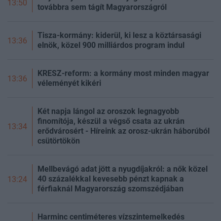
13:50
továbbra sem tágít Magyarországról
Tisza-kormány: kiderül, ki lesz a köztársasági
13:36
elnök, közel 900 milliárdos program indul
KRESZ-reform: a kormány most minden magyar
13:36
véleményét kikéri
Két napja lángol az oroszok legnagyobb
finomítója, készül a végső csata az ukrán
13:34
erődvárosért - Híreink az orosz-ukrán háborúból
csütörtökön
Mellbevágó adat jött a nyugdíjakról: a nők közel
40 százalékkal kevesebb pénzt kapnak a
13:24
férfiaknál Magyarország szomszédjában
Harminc centiméteres vízszintemelkedés