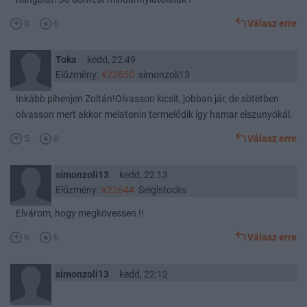
8
6
Válasz erre
Toka
kedd, 22:49
Előzmény:
#22650
simonzoli13
Inkább pihenjen Zoltán!Olvasson kicsit, jobban jár, de sötétben
olvasson mert akkor melatonin termelődik így hamar elszunyókál.
5
8
Válasz erre
simonzoli13
kedd, 22:13
Előzmény:
#22644
Seiglstocks
Elvárom, hogy megkövessen !!
6
6
Válasz erre
simonzoli13
kedd, 22:12