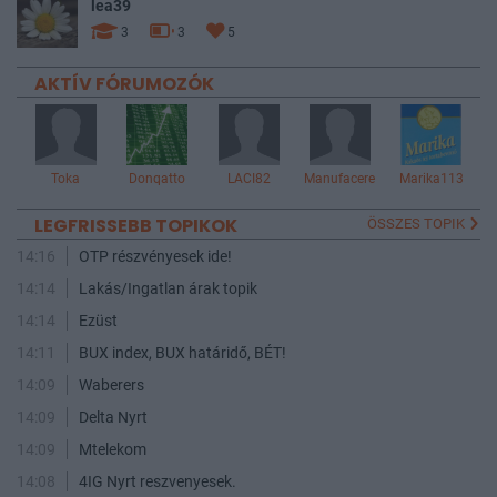
lea39
3
3
5
AKTÍV FÓRUMOZÓK
Toka
Donqatto
LACI82
Manufacere
Marika113
LEGFRISSEBB TOPIKOK
ÖSSZES TOPIK
14:16
OTP részvényesek ide!
14:14
Lakás/Ingatlan árak topik
14:14
Ezüst
14:11
BUX index, BUX határidő, BÉT!
14:09
Waberers
14:09
Delta Nyrt
14:09
Mtelekom
14:08
4IG Nyrt reszvenyesek.