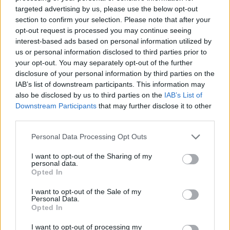
targeted advertising by us, please use the below opt-out
simonzoli13
kedd, 21:51
section to confirm your selection. Please note that after your
Előzmény:
#22645
Vica71
opt-out request is processed you may continue seeing
Mennyi az átlagara?
interest-based ads based on personal information utilized by
us or personal information disclosed to third parties prior to
5
6
Válasz erre
your opt-out. You may separately opt-out of the further
disclosure of your personal information by third parties on the
Vica71
kedd, 18:36
IAB’s list of downstream participants. This information may
also be disclosed by us to third parties on the
IAB’s List of
Előzmény:
#22643
simonzoli13
Downstream Participants
that may further disclose it to other
Kedves Zoltán! Ezért vettem már évek óta és egyre pozitívabban
third parties.
látom az AKKO jövőjét...Szép estét Önnek!
Personal Data Processing Opt Outs
7
8
Válasz erre
I want to opt-out of the Sharing of my
personal data.
Seiglstocks
kedd, 17:56
Opted In
Előzmény:
#22643
simonzoli13
I want to opt-out of the Sale of my
Personal Data.
Tiszteletem!
Opted In
Amit ön napi szinten kommunikáció címszó alatt produkál az a
legalja midnennek. A részvény szempontjából teljesen
I want to opt-out of processing my