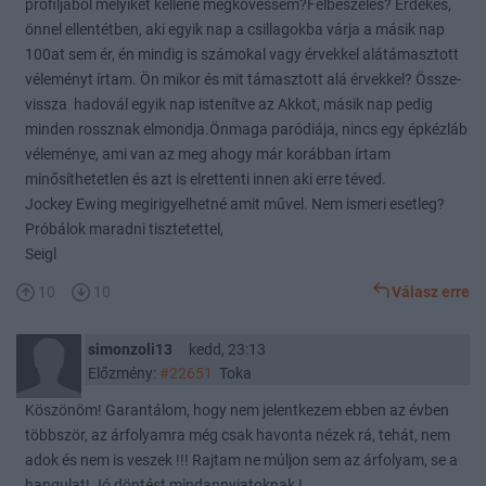
profiljából melyiket kellene megkövessem?Felbeszélés? Érdekes,
önnel ellentétben, aki egyik nap a csillagokba várja a másik nap
100at sem ér, én mindig is számokal vagy érvekkel alátámasztott
véleményt írtam. Ön mikor és mit támasztott alá érvekkel? Össze-
vissza hadovál egyik nap istenítve az Akkot, másik nap pedig
minden rossznak elmondja.Önmaga paródiája, nincs egy épkézláb
véleménye, ami van az meg ahogy már korábban írtam
minősíthetetlen és azt is elrettenti innen aki erre téved.
Jockey Ewing megirigyelhetné amit művel. Nem ismeri esetleg?
Próbálok maradni tisztetettel,
Seigl
10
10
Válasz erre
simonzoli13
kedd, 23:13
Előzmény:
#22651
Toka
Köszönöm! Garantálom, hogy nem jelentkezem ebben az évben
többször, az árfolyamra még csak havonta nézek rá, tehát, nem
adok és nem is veszek !!! Rajtam ne múljon sem az árfolyam, se a
hangulat! Jó döntést mindannyiatoknak !