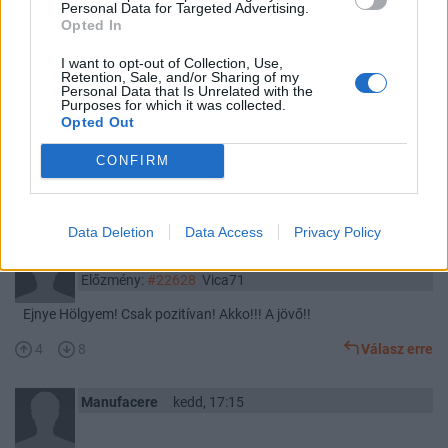
Personal Data for Targeted Advertising.
kontraproduktív és szakmaiatlan. Konkrétan a vicc kategótiát sem
Opted In
súrolja, még alulról sem. A szánalom és a megvetés közül dönteni
sem tudok, melyik a jobb jelző. Szakácspista meg Bedezsóti önhöz
I want to opt-out of Collection, Use,
Retention, Sale, and/or Sharing of my
képest kiemelt szakértő lenne a magyar politika platformján.
Personal Data that Is Unrelated with the
Egyszerűen elképesztő primitívség, naponta pálfordulás és alja
Purposes for which it was collected.
Opted Out
szintű véleménnnyilvánítás legkártékonyabb szintje amit képvisel.
Én nem tudok és nem is akarok olyan kifejezést leírni ami minősíti.
CONFIRM
Szégyelje magát...
10
10
Válasz erre
Data Deletion
Data Access
Privacy Policy
simonzoli13
kedd, 17:29
Előzmény:
#22628
Vica71
Ejnye Hölgyem! Csak pozitívan! Akko!!! A jövő!!
4
8
Válasz erre
Manufacere
kedd, 17:15