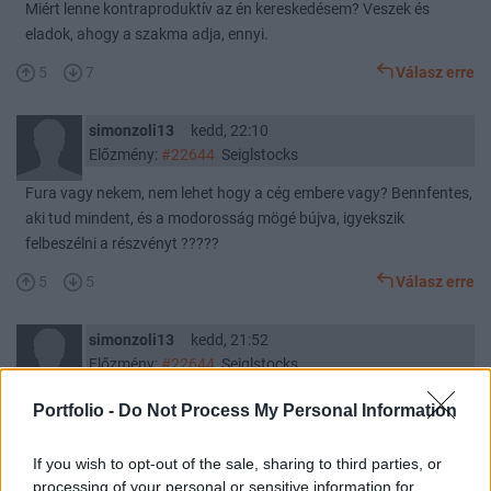
Miért lenne kontraproduktív az én kereskedésem? Veszek és
eladok, ahogy a szakma adja, ennyi.
5
7
Válasz erre
simonzoli13
kedd, 22:10
Előzmény:
#22644
Seiglstocks
Fura vagy nekem, nem lehet hogy a cég embere vagy? Bennfentes,
aki tud mindent, és a modorosság mögé bújva, igyekszik
felbeszélni a részvényt ?????
5
5
Válasz erre
simonzoli13
kedd, 21:52
Előzmény:
#22644
Seiglstocks
Ahhoz túl sok akko részvényem van , hogy szégyelljem!
Portfolio -
Do Not Process My Personal Information
5
7
Válasz erre
If you wish to opt-out of the sale, sharing to third parties, or
processing of your personal or sensitive information for