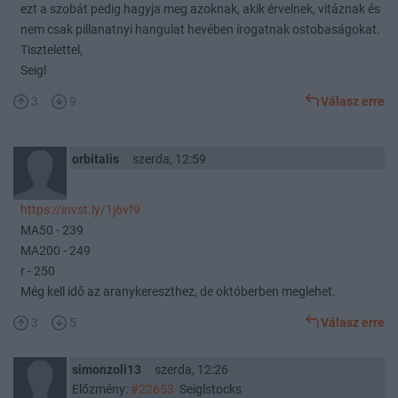
ezt a szobát pedig hagyja meg azoknak, akik érvelnek, vitáznak és
nem csak pillanatnyi hangulat hevében írogatnak ostobaságokat.
Tisztelettel,
Seigl
3
9
Válasz erre
orbitalis
szerda, 12:59
https://invst.ly/1j6vf9
MA50 - 239
MA200 - 249
r - 250
Még kell idő az aranykereszthez, de októberben meglehet.
3
5
Válasz erre
simonzoli13
szerda, 12:26
Előzmény:
#22653
Seiglstocks