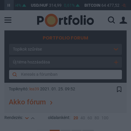
67
0,54%
USD/HUF
314,99
0,61%
BITCOIN
64 477,52
-0,19%
PORTFOLIO FORUM
Topikok szűrése
Új téma hozzáadása
Topiknyitó:
lea39
2021. 01. 25. 09:52
Akko fórum
Rendezés:
oldalanként:
20
40
60
80
100