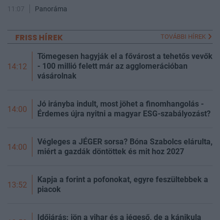
11:07
Panoráma
FRISS HÍREK
TOVÁBBI HÍREK
Tömegesen hagyják el a fővárost a tehetős vevők
- 100 millió felett már az agglomerációban
14:12
vásárolnak
Jó irányba indult, most jöhet a finomhangolás -
14:00
Érdemes újra nyitni a magyar ESG-szabályozást?
Végleges a JÉGER sorsa? Bóna Szabolcs elárulta,
14:00
miért a gazdák döntöttek és mit hoz 2027
Kapja a forint a pofonokat, egyre feszültebbek a
13:52
piacok
Időjárás: jön a vihar és a jégeső, de a kánikula