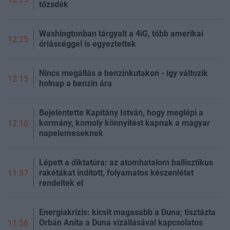
tőzsdék
Washingtonban tárgyalt a 4iG, több amerikai
12:25
óriáscéggel is egyeztettek
Nincs megállás a benzinkutakon - így változik
12:15
holnap a benzin ára
Bejelentette Kapitány István, hogy meglépi a
kormány, komoly könnyítést kapnak a magyar
12:10
napelemeseknek
Lépett a diktatúra: az atomhatalom ballisztikus
rakétákat indított, folyamatos készenlétet
11:57
rendeltek el
Energiakrízis: kicsit magasabb a Duna; tisztázta
Orbán Anita a Duna vízállásával kapcsolatos
11:56