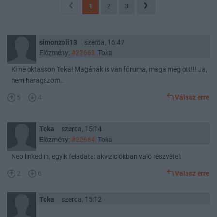
1
2
3
simonzoli13
szerda, 16:47
Előzmény:
#22663
Toka
Ki ne oktasson Toka! Magának is van fóruma, maga meg ott!!! Ja,
nem haragszom..
5
4
Válasz erre
Toka
szerda, 15:14
Előzmény:
#22664
Toka
Neo linked in, egyik feladata: akviziciókban való részvétel.
2
6
Válasz erre
Toka
szerda, 15:12