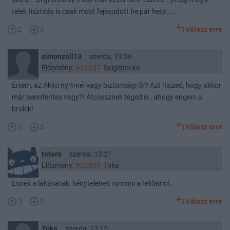
telek tisztitás is csak most fejezodott be pár hete.....
2
5
Válasz erre
simonzoli13
szerda, 13:26
Előzmény:
#22657
Seiglstocks
Értem, az Akko nyrt-nél vagy biztonsági őr? Azt hiszed, hogy akkor
már bennfentes vagy?! Átcsesznek téged is , ahogy engem a
brokik!
4
5
Válasz erre
totoro
szerda, 13:21
Előzmény:
#22659
Toka
Esnek a lakásárak, kénytelenek nyomni a reklámot.
3
0
Válasz erre
Toka
szerda, 13:15