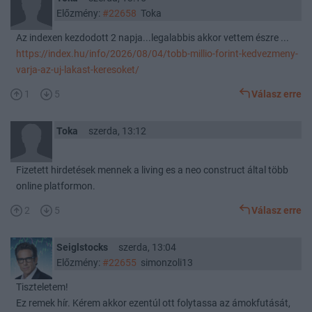
Előzmény:
#22658
Toka
Az indexen kezdodott 2 napja...legalabbis akkor vettem észre ...
https://index.hu/info/2026/08/04/tobb-millio-forint-kedvezmeny-
varja-az-uj-lakast-keresoket/
1
5
Válasz erre
Toka
szerda, 13:12
Fizetett hirdetések mennek a living es a neo construct által több
online platformon.
2
5
Válasz erre
Seiglstocks
szerda, 13:04
Előzmény:
#22655
simonzoli13
Tiszteletem!
Ez remek hír. Kérem akkor ezentúl ott folytassa az ámokfutását,