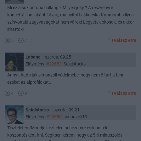
Mi ez a sok ostoba cullang ? Milyen joky ? A részvényre
koncetrálljon inkább! Az új, ma nyitott akkocska fórumomba ilyen
színvonalú zagyvaságokat nem várok! Legyetek okosak, és akkor
írhattok!
5
7
Válasz erre
Labanc
szerda, 09:25
Előzmény:
#22653
Seiglstocks
Annyit had írjak simonzoli védelmébe, hogy nem ő tartja fenn
ezeket az álprofilokat...
4
9
Válasz erre
Seiglstocks
szerda, 09:21
Előzmény:
#22650
simonzoli13
Tiszteletem!Mondjuk ezt elég nehezemre esik ön felé
köszöntésként írni. Segítsen kérem, hogy az 5-6 mínuszolós