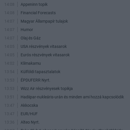
14:08
Appeninn topik
14:08
Financial Forecasts
14:07
Magyar Állampapír tulajok
14:07
Humor
14:07
Olaj és Gáz
14:05
USA részvények vitasarok
14:05
Eurós részvények vitasarok
14:02
Klímakamu
13:54
Külföldi tapasztalatok
13:53
ÉPDUFERR Nyrt.
13:53
Wizz Air részvényesek topikja
13:51
Hadiipar-nukleáris-urán és minden ami hozzá kapcsolódik
13:47
Akkocska
13:47
EUR/HUF
13:36
Alteo Nyrt.