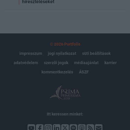
híreszteléseket
© 2026 Portfolio
impresszum
jogi nyilatkozat
süti beállítások
adatvédelem
szerzői jogok
médiaajánlat
karrier
kommentkezelés
ÁSZF
Itt keressen minket: