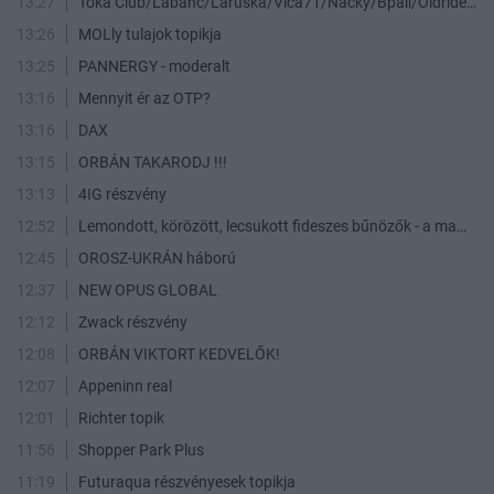
13:27
Toka Club/Labanc/Laruska/Vica71/Nacky/Bpali/Oldrider/Josefernando/Mcbull/Kawaszabi
13:26
MOLly tulajok topikja
13:25
PANNERGY - moderalt
13:16
Mennyit ér az OTP?
13:16
DAX
13:15
ORBÁN TAKARODJ !!!
13:13
4IG részvény
12:52
Lemondott, körözött, lecsukott fideszes bűnözők - a maffia végnapjai
12:45
OROSZ-UKRÁN háború
12:37
NEW OPUS GLOBAL
12:12
Zwack részvény
12:08
ORBÁN VIKTORT KEDVELŐK!
12:07
Appeninn real
12:01
Richter topik
11:56
Shopper Park Plus
11:19
Futuraqua részvényesek topikja