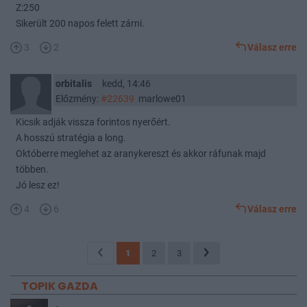
Z:250
Sikerült 200 napos felett zárni.
3
2
Válasz erre
orbitalis
kedd, 14:46
Előzmény:
#22639
marlowe01
Kicsik adják vissza forintos nyerőért.
A hosszú stratégia a long.
Októberre meglehet az aranykereszt és akkor ráfunak majd
többen.
Jó lesz ez!
4
6
Válasz erre
1
2
3
TOPIK GAZDA