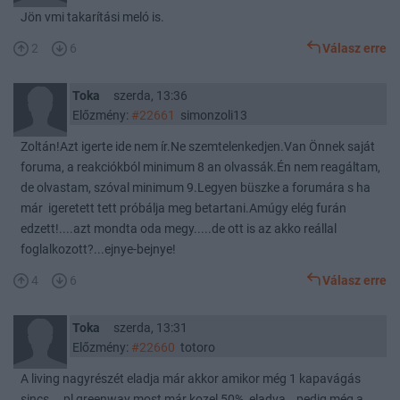
Jön vmi takarítási meló is.
2
6
Válasz erre
Toka
szerda, 13:36
Előzmény:
#22661
simonzoli13
Zoltán!Azt igerte ide nem ír.Ne szemtelenkedjen.Van Önnek saját
foruma, a reakciókból minimum 8 an olvassák.Én nem reagáltam,
de olvastam, szóval minimum 9.Legyen büszke a forumára s ha
már igeretett tett próbálja meg betartani.Amúgy elég furán
edzett!....azt mondta oda megy.....de ott is az akko reállal
foglalkozott?...ejnye-bejnye!
4
6
Válasz erre
Toka
szerda, 13:31
Előzmény:
#22660
totoro
A living nagyrészét eladja már akkor amikor még 1 kapavágás
sincs....pl greenway most már kozel 50% eladva...pedig még a