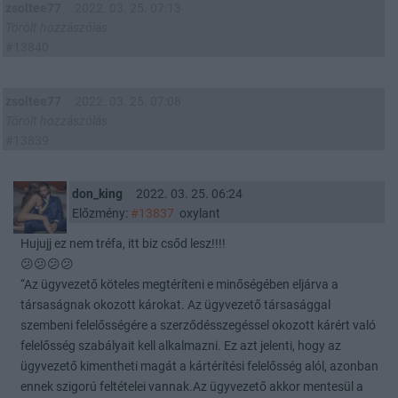
zsoltee77
2022. 03. 25. 07:13
Törölt hozzászólás
#13840
zsoltee77
2022. 03. 25. 07:08
Törölt hozzászólás
#13839
don_king
2022. 03. 25. 06:24
Előzmény:
#13837
oxylant
Hujujj ez nem tréfa, itt biz csőd lesz!!!!
😕😕😕😕
“Az ügyvezető köteles megtéríteni e minőségében eljárva a
társaságnak okozott károkat. Az ügyvezető társasággal
szembeni felelősségére a szerződésszegéssel okozott kárért való
felelősség szabályait kell alkalmazni. Ez azt jelenti, hogy az
ügyvezető kimentheti magát a kártérítési felelősség alól, azonban
ennek szigorú feltételei vannak.Az ügyvezető akkor mentesül a