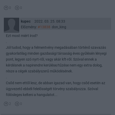
0
0
kupec
2022. 03. 25. 08:33
Előzmény:
#13838
don_king
Ezt most miért írod?
.
Jól tudod, hogy a felmentvény megadásában történő szavazás
gyakorlatilag minden gazdasági társaság éves gyűlésén lényegi
pont, legyen szó nyrt-ről, vagy akár kft-ről. Szóval ennek a
kérdésnek a napirendre kerülése/tűzése nem egy extra dolog,
része a cégek szabályszerű működésének.
.
Csőd nem ettől lesz, de abban igazad van, hogy csőd esetén az
ügyvezető ebbéli felelősségét törvény szabályozza. Szóval
fölösleges kelteni a hangulatot...
2
0