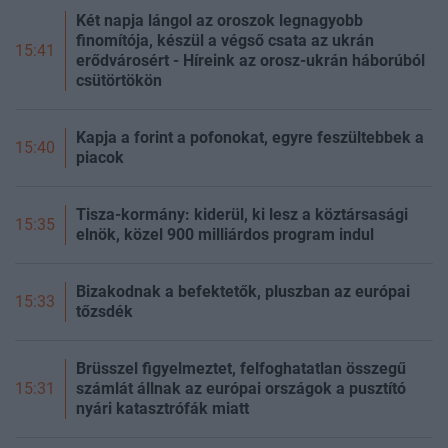
Két napja lángol az oroszok legnagyobb
finomítója, készül a végső csata az ukrán
15:41
erődvárosért - Híreink az orosz-ukrán háborúból
csütörtökön
Kapja a forint a pofonokat, egyre feszültebbek a
15:40
piacok
Tisza-kormány: kiderül, ki lesz a köztársasági
15:35
elnök, közel 900 milliárdos program indul
Bizakodnak a befektetők, pluszban az európai
15:33
tőzsdék
Brüsszel figyelmeztet, felfoghatatlan összegű
számlát állnak az európai országok a pusztító
15:31
nyári katasztrófák miatt