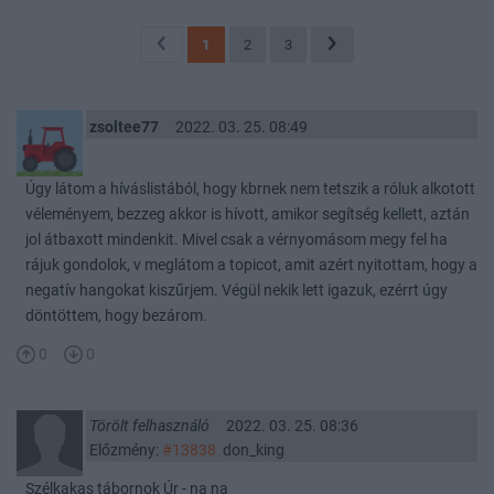
1
2
3
zsoltee77
2022. 03. 25. 08:49
Úgy látom a híváslistából, hogy kbrnek nem tetszik a róluk alkotott
véleményem, bezzeg akkor is hívott, amikor segítség kellett, aztán
jol átbaxott mindenkit. Mivel csak a vérnyomásom megy fel ha
rájuk gondolok, v meglátom a topicot, amit azért nyitottam, hogy a
negatív hangokat kiszűrjem. Végül nekik lett igazuk, ezérrt úgy
döntöttem, hogy bezárom.
0
0
Törölt felhasználó
2022. 03. 25. 08:36
Előzmény:
#13838
don_king
Szélkakas tábornok Úr - na na