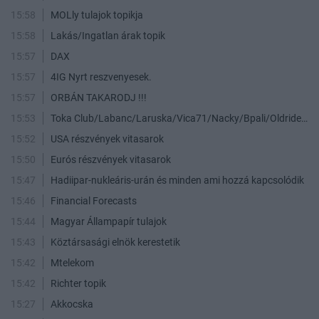
15:58
MOLly tulajok topikja
15:58
Lakás/Ingatlan árak topik
15:57
DAX
15:57
4IG Nyrt reszvenyesek.
15:57
ORBÁN TAKARODJ !!!
15:53
Toka Club/Labanc/Laruska/Vica71/Nacky/Bpali/Oldrider/Josefernando/Mcbull/Kawaszabi
15:52
USA részvények vitasarok
15:50
Eurós részvények vitasarok
15:47
Hadiipar-nukleáris-urán és minden ami hozzá kapcsolódik
15:46
Financial Forecasts
15:44
Magyar Állampapír tulajok
15:43
Köztársasági elnök kerestetik
15:42
Mtelekom
15:42
Richter topik
15:27
Akkocska