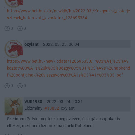
https://www.bet.hu/site/newkib/hu/2022.03./Kozgyulesi_eloterje
sztesek_hatarozati_javaslatok_128695334
0
0
oxylant
2022. 03. 25. 06:04
https://www.bet.hu/newkibdata/128695330/T%C3%A1j%C3%A9
koztat%C3%A1s%20k%C3%B6zgy%C5%B1l%C3%A9s%20napirend
i%20pontjainak%20visszavon%C3%A1s%C3%A1r%C3%B3l.pdf
0
0
VUK1980
2022. 03. 24. 20:31
Előzmény:
#13832
oxylant
Szerintem Putyin megteszi meg az éven, és a gáz csapokat is
eltekeri, mert nem fizetnek majd neki Rubelben!