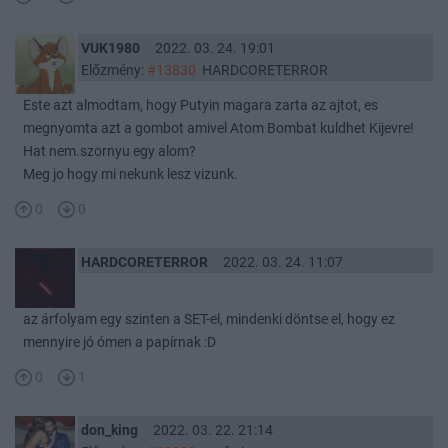
VUK1980
2022. 03. 24. 19:01
Előzmény:
#13830
HARDCORETERROR
Este azt almodtam, hogy Putyin magara zarta az ajtot, es
megnyomta azt a gombot amivel Atom Bombat kuldhet Kijevre!
Hat nem.szornyu egy alom?
Meg jo hogy mi nekunk lesz vizunk.
0
0
HARDCORETERROR
2022. 03. 24. 11:07
az árfolyam egy szinten a SET-el, mindenki döntse el, hogy ez
mennyire jó ómen a papírnak :D
0
1
don_king
2022. 03. 22. 21:14