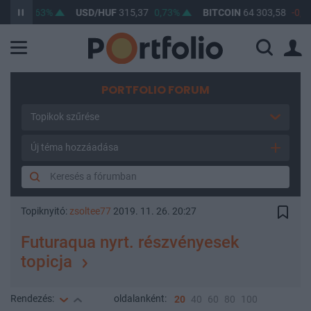
99
0,63%
USD/HUF
315,37
0,73%
BITCOIN
64 303,58
-0,46%
PORTFOLIO FORUM
Topikok szűrése
Új téma hozzáadása
Topiknyitó:
zsoltee77
2019. 11. 26. 20:27
Futuraqua nyrt. részvényesek
topicja
Rendezés:
oldalanként:
20
40
60
80
100