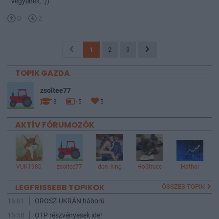
vegyenek. :))
0
2
1
2
3
TOPIK GAZDA
zsoltee77
3
5
5
AKTÍV FÓRUMOZÓK
VUK1980
zsoltee77
don_king
HoStrucc
Hathor
LEGFRISSEBB TOPIKOK
ÖSSZES TOPIK
16:01
OROSZ-UKRÁN háború
15:58
OTP részvényesek ide!