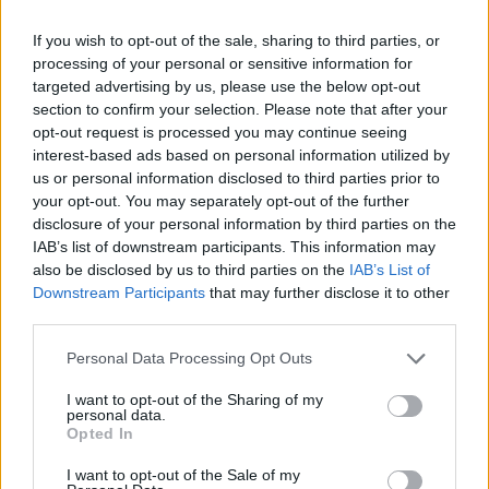
VUK1980
2022. 03. 22. 16:49
Előzmény:
#13825
Jesse_L
If you wish to opt-out of the sale, sharing to third parties, or
processing of your personal or sensitive information for
Húzná azt , csak nincs mit
targeted advertising by us, please use the below opt-out
section to confirm your selection. Please note that after your
0
2
opt-out request is processed you may continue seeing
interest-based ads based on personal information utilized by
Jesse_L
2022. 03. 22. 15:59
us or personal information disclosed to third parties prior to
Előzmény:
#13823
Muszka1
your opt-out. You may separately opt-out of the further
disclosure of your personal information by third parties on the
Gyerünk Hajnal Zs. húzd meg a végét! :D
IAB’s list of downstream participants. This information may
also be disclosed by us to third parties on the
IAB’s List of
1
0
Downstream Participants
that may further disclose it to other
third parties.
VUK1980
2022. 03. 22. 15:55
Előzmény:
#13823
Muszka1
Personal Data Processing Opt Outs
Hoppá!!! Breaking!!!!!
I want to opt-out of the Sharing of my
personal data.
https://index.hu/kultur/2022/03/22/az-asvanyviznel-is-tisztabb-
Opted In
budapest-ivovizkeszlete/
I want to opt-out of the Sale of my
1
1