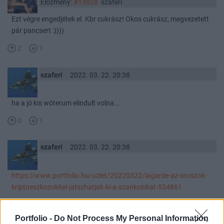
Előzmény:
#13828
szaferi
Ezt végre engedjétek el. Kbr cukrász! Okos cukrász, megvezetett
pár pancsert :))))
2
1
szaferi
2022. 03. 22. 20:38
ha a jó kis wóterum elindult volna...
0
1
szaferi
2022. 03. 22. 20:38
https://www.portfolio.hu/uzlet/20220322/lagarde-az-oroszok-
kriptoeszkozokkel-jatszhatjak-ki-a-szankciokat-534861
0
1
Portfolio -
Do Not Process My Personal Information