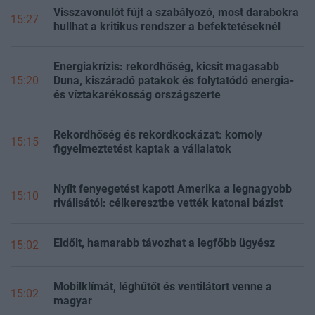
Visszavonulót fújt a szabályozó, most darabokra
15:27
hullhat a kritikus rendszer a befektetéseknél
Energiakrízis: rekordhőség, kicsit magasabb
Duna, kiszáradó patakok és folytatódó energia-
15:20
és víztakarékosság országszerte
Rekordhőség és rekordkockázat: komoly
15:15
figyelmeztetést kaptak a vállalatok
Nyílt fenyegetést kapott Amerika a legnagyobb
15:10
riválisától: célkeresztbe vették katonai bázist
Eldőlt, hamarabb távozhat a legfőbb ügyész
15:02
Mobilklímát, léghűtőt és ventilátort venne a
15:02
magyar