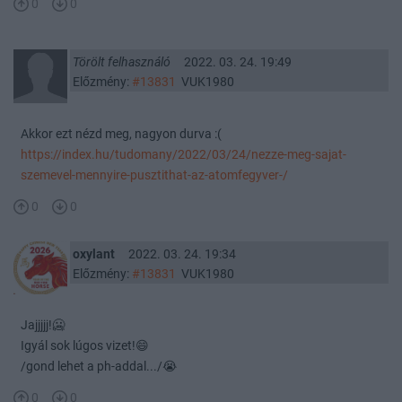
0
0
Törölt felhasználó
2022. 03. 24. 19:49
Előzmény:
#13831
VUK1980
Akkor ezt nézd meg, nagyon durva :(
https://index.hu/tudomany/2022/03/24/nezze-meg-sajat-
szemevel-mennyire-pusztithat-az-atomfegyver-/
0
0
oxylant
2022. 03. 24. 19:34
Előzmény:
#13831
VUK1980
Jajjjjj!🥶
Igyál sok lúgos vizet!😄
/gond lehet a ph-addal.../😭
0
0