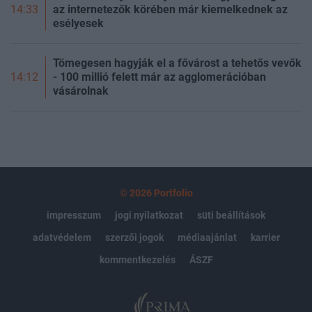
az internetezők körében már kiemelkednek az
14:33
esélyesek
Tömegesen hagyják el a fővárost a tehetős vevők
- 100 millió felett már az agglomerációban
14:12
vásárolnak
© 2026 Portfolio
impresszum
jogi nyilatkozat
süti beállítások
adatvédelem
szerzői jogok
médiaajánlat
karrier
kommentkezelés
ÁSZF