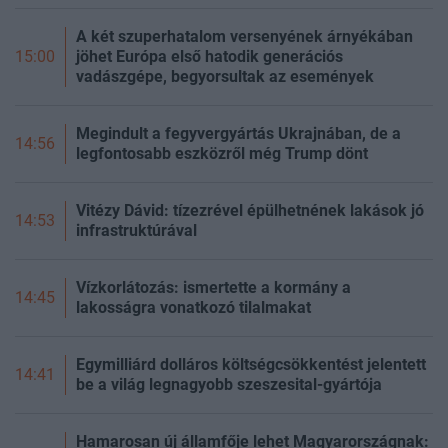
A két szuperhatalom versenyének árnyékában
jöhet Európa első hatodik generációs
15:00
vadászgépe, begyorsultak az események
Megindult a fegyvergyártás Ukrajnában, de a
14:56
legfontosabb eszközről még Trump dönt
Vitézy Dávid: tízezrével épülhetnének lakások jó
14:53
infrastruktúrával
Vízkorlátozás: ismertette a kormány a
14:45
lakosságra vonatkozó tilalmakat
Egymilliárd dolláros költségcsökkentést jelentett
14:41
be a világ legnagyobb szeszesital-gyártója
Hamarosan új államfője lehet Magyarországnak: