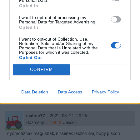
Personal Data.
Opted In
I want to opt-out of processing my
Muszka1
2022. 03. 22. 07:25
Personal Data for Targeted Advertising.
Előzmény:
#13821
zsoltee77
Opted In
Ma van a víz világnapja. :)
I want to opt-out of Collection, Use,
Retention, Sale, and/or Sharing of my
2
1
Personal Data that Is Unrelated with the
Purposes for which it was collected.
Opted Out
VUK1980
2022. 03. 21. 21:02
CONFIRM
Előzmény:
#13820
Jesse_L
Ma mar nem adnak ezert pe zt!:( Max. ha tenyleg megb@@@#od
a nőt amíg nincs otthon ....a ..
Data Deletion
Data Access
Privacy Policy
0
1
zsoltee77
2022. 03. 21. 20:26
Előzmény:
#13820
Jesse_L
nyomdáznak maguknak, nicsenek rászorulva, hogy piacon