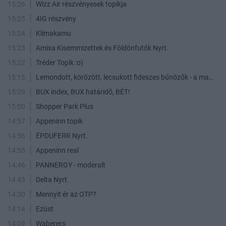
15:26
Wizz Air részvényesek topikja
15:25
4IG részvény
15:24
Klímakamu
15:23
Amixa Kisemmizettek és Földönfutók Nyrt.
15:22
Tréder Topik :o)
15:15
Lemondott, körözött, lecsukott fideszes bűnözők - a maffia végnapjai
15:09
BUX index, BUX határidő, BÉT!
15:00
Shopper Park Plus
14:57
Appeninn topik
14:56
ÉPDUFERR Nyrt.
14:55
Appeninn real
14:46
PANNERGY - moderalt
14:43
Delta Nyrt
14:30
Mennyit ér az OTP?
14:14
Ezüst
14:09
Waberers