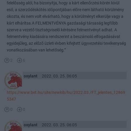
felelősség alól, ha bizonyítja, hogy a kárt ellenőrzési körén kívül
eső, a szerződéskötés időpontjában előre nem látható körülmény
okozta, és nem volt elvárható, hogy a körülményt elkerülje vagy a
kárt elhárítsa.A FELMENTVÉNYA gazdasági társaság legfőbb
szerve a vezető tisztségviselő kérésére felmentvényt adhat. A
felmentvény kiadására rendszerint a beszámoló elfogadásával
egyidejűleg, az előző üzleti évben kifejtett ügyvezetési tevékenység
vonatkozásában van lehetőség.”
2
6
oxylant
2022. 03. 25. 06:05
https://www.bet.hu/site/newkib/hu/2022.03./FT_jelentes_12869
5347
0
0
oxylant
2022. 03. 25. 06:05