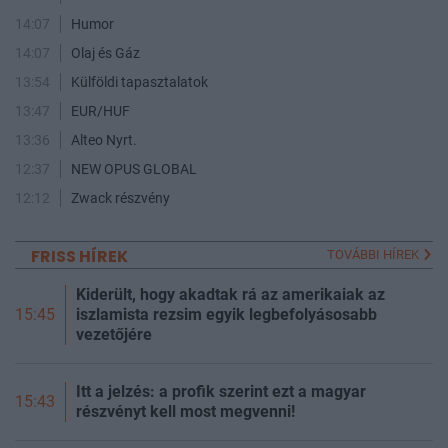
14:07
Humor
14:07
Olaj és Gáz
13:54
Külföldi tapasztalatok
13:47
EUR/HUF
13:36
Alteo Nyrt.
12:37
NEW OPUS GLOBAL
12:12
Zwack részvény
FRISS HÍREK
TOVÁBBI HÍREK
Kiderült, hogy akadtak rá az amerikaiak az
iszlamista rezsim egyik legbefolyásosabb
15:45
vezetőjére
Itt a jelzés: a profik szerint ezt a magyar
15:43
részvényt kell most megvenni!