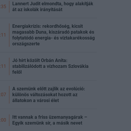
Lannert Judit elmondta, hogy alakítják
:35
át az iskolák irányítását
Energiakrízis: rekordhőség, kicsit
magasabb Duna, kiszáradó patakok és
:11
folytatódó energia- és víztakarékosság
országszerte
Jó hírt közölt Orbán Anita:
stabilizálódott a vízhozam Szlovákia
:11
felől
A szemünk előtt zajlik az evolúció:
különös változásokat hozott az
:07
állatokon a városi élet
Itt vannak a friss üzemanyagárak –
:00
Egyik szemünk sír, a másik nevet