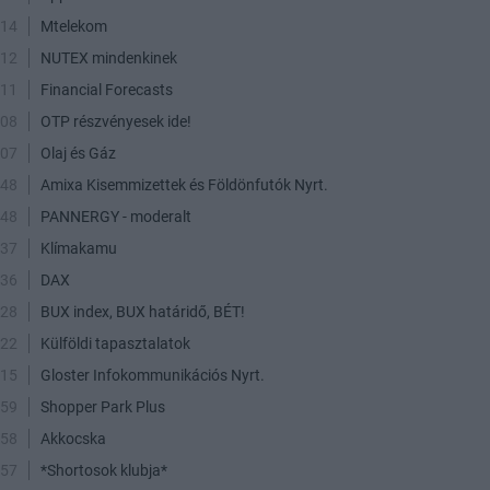
:14
Mtelekom
:12
NUTEX mindenkinek
:11
Financial Forecasts
:08
OTP részvényesek ide!
:07
Olaj és Gáz
:48
Amixa Kisemmizettek és Földönfutók Nyrt.
:48
PANNERGY - moderalt
:37
Klímakamu
:36
DAX
:28
BUX index, BUX határidő, BÉT!
:22
Külföldi tapasztalatok
:15
Gloster Infokommunikációs Nyrt.
:59
Shopper Park Plus
:58
Akkocska
:57
*Shortosok klubja*