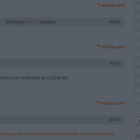
18
Válasz erre
18
17
Előzmény:
#417
stacstac
#418
17
17
Válasz erre
17
16
#417
16
15
zvényre jutó eredmény az 0,3EUR lett
15
15
Válasz erre
14
#416
/megugrott-a-shopper-park-plus-profitja-nagyot-dobott-az-
20