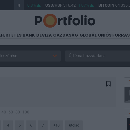
UF
364,61
0,8%
USD/HUF
316,42
1,07%
BITCOIN
64 336,31
-
EFEKTETÉS
BANK
DEVIZA
GAZDASÁG
GLOBÁL
UNIÓS FORRÁ
k szűrése
Új téma hozzáadása
40
60
80
100
4
5
6
7
+10
utolsó