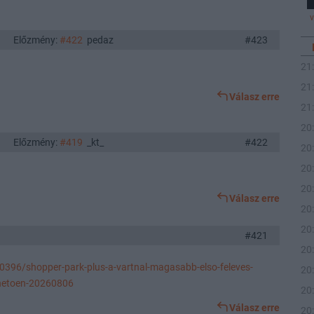
Előzmény:
#422
pedaz
#423
21
21
Válasz erre
21
20
Előzmény:
#419
_kt_
#422
20
20
20
Válasz erre
20
20
#421
20
0396/shopper-park-plus-a-vartnal-magasabb-elso-feleves-
20
nhetoen-20260806
20
Válasz erre
20