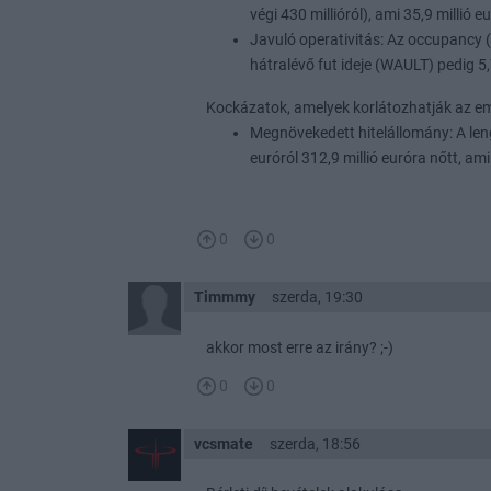
végi 430 millióról), ami 35,9 millió 
Javuló operativitás: Az occupancy (
hátralévő fut ideje (WAULT) pedig 5,
Kockázatok, amelyek korlátozhatják az e
Megnövekedett hitelállomány: A leng
euróról 312,9 millió euróra nőtt, 
0
0
Timmmy
szerda, 19:30
akkor most erre az irány? ;-)
0
0
vcsmate
szerda, 18:56