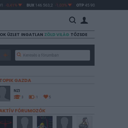
0,41%
BUX
146 563,2
-1,03%
OTP
45 900
-1,82%
MOL
4 
SOK
ÜZLET
INGATLAN
ZÖLD VILÁG
TŐZSDE
TOPIK GAZDA
NZI
3
1
5
AKTÍV FÓRUMOZÓK