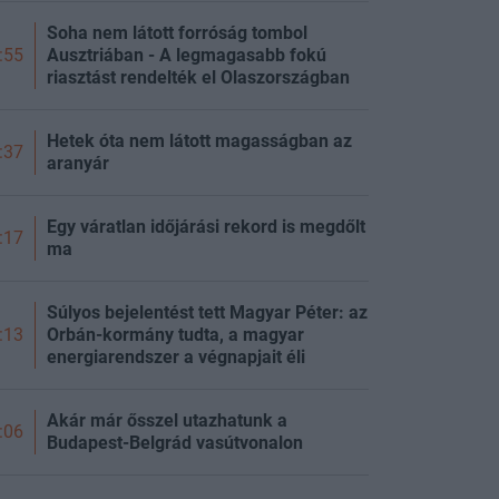
Soha nem látott forróság tombol
Ausztriában - A legmagasabb fokú
:55
riasztást rendelték el Olaszországban
Hetek óta nem látott magasságban az
:37
aranyár
Egy váratlan időjárási rekord is megdőlt
:17
ma
Súlyos bejelentést tett Magyar Péter: az
Orbán-kormány tudta, a magyar
:13
energiarendszer a végnapjait éli
Akár már ősszel utazhatunk a
:06
Budapest-Belgrád vasútvonalon