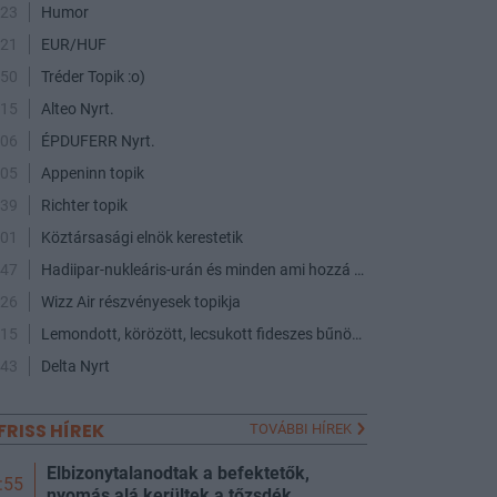
:23
Humor
:21
EUR/HUF
:50
Tréder Topik :o)
:15
Alteo Nyrt.
:06
ÉPDUFERR Nyrt.
:05
Appeninn topik
:39
Richter topik
:01
Köztársasági elnök kerestetik
:47
Hadiipar-nukleáris-urán és minden ami hozzá kapcsolódik
:26
Wizz Air részvényesek topikja
:15
Lemondott, körözött, lecsukott fideszes bűnözők - a maffia végnapjai
:43
Delta Nyrt
FRISS HÍREK
TOVÁBBI HÍREK
Elbizonytalanodtak a befektetők,
:55
nyomás alá kerültek a tőzsdék