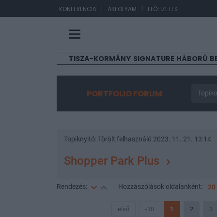
|
|
EUR/H
KONFERENCIA
ÁRFOLYAM
ELŐFIZETÉS
TISZA-KORMÁNY
SIGNATURE
HÁBORÚ
B
PORTFOLIO FORUM
Topiko
Topiknyitó:
Törölt felhasználó
2023. 11. 21. 13:14
Shopper Park Plus
Rendezés:
Hozzászólások
oldalanként:
20
első
-10
1
2
3