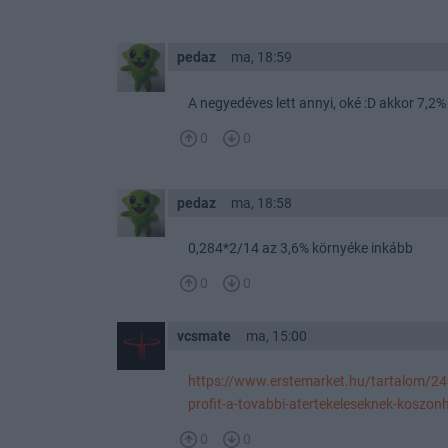
pedaz
ma, 18:59
A negyedéves lett annyi, oké :D akkor 7,2%
0
0
pedaz
ma, 18:58
0,284*2/14 az 3,6% környéke inkább
0
0
vcsmate
ma, 15:00
https://www.erstemarket.hu/tartalom/24
profit-a-tovabbi-atertekeleseknek-koszo
0
0