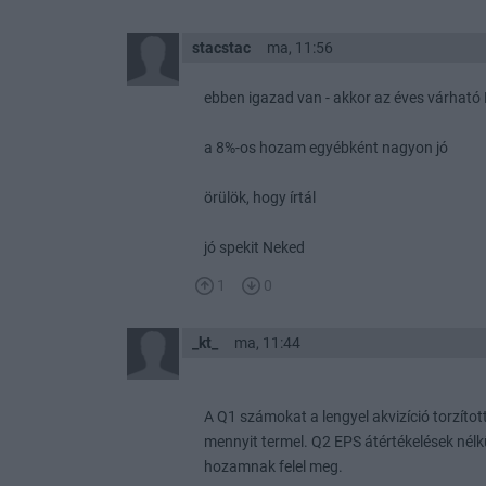
stacstac
ma, 11:56
ebben igazad van - akkor az éves várható 
a 8%-os hozam egyébként nagyon jó
örülök, hogy írtál
jó spekit Neked
1
0
_kt_
ma, 11:44
A Q1 számokat a lengyel akvizíció torzított
mennyit termel. Q2 EPS átértékelések nélk
hozamnak felel meg.