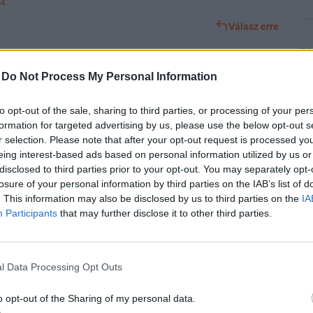
34
Válasz erre
20
Előzmény:
#414
pedaz
#415
-
Do Not Process My Personal Information
l mérsékeltebb átértékelési nyereséggel számolt eredetileg. De
to opt-out of the sale, sharing to third parties, or processing of your per
múlta a várakozásokat a Shopper
20
formation for targeted advertising by us, please use the below opt-out s
Válasz erre
r selection. Please note that after your opt-out request is processed y
eing interest-based ads based on personal information utilized by us or
disclosed to third parties prior to your opt-out. You may separately opt-
Előzmény:
#413
vcsmate
#414
20
losure of your personal information by third parties on the IAB’s list of
. This information may also be disclosed by us to third parties on the
IA
időarányosan máris a duplájára, 1,75 euróra ugrott (a bázis 0,82
Participants
that may further disclose it to other third parties.
kulált növekedési modellt"
séget? Megtévesztően felpumpálja az eredményt.
20
l Data Processing Opt Outs
an mutatja be a helyzetet.
o opt-out of the Sharing of my personal data.
20
Válasz erre