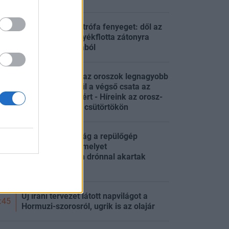
Ökológiai katasztrófa fenyeget: dől az
olaj az orosz árnyékflotta zátonyra
:58
futott óriáshajójából
Két napja lángol az oroszok legnagyobb
finomítója, készül a végső csata az
:51
ukrán erődvárosért - Híreink az orosz-
ukrán háborúból csütörtökön
Kiderült az igazság a repülőgép
rakományáról, amelyet
:51
Németországban drónnal akartak
felrobbantani
Új iráni tervezet látott napvilágot a
:45
Hormuzi-szorosról, ugrik is az olajár