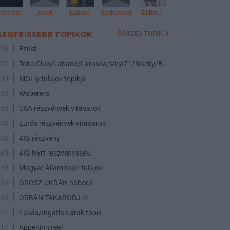
vcsmate
Jocek
Labanc
Spekumaci
Dr.Emu
LEGFRISSEBB TOPIKOK
ÖSSZES TOPIK
:09
Ezüst
:07
Toka Club/Labanc/Laruska/Vica71/Nacky/Bpali/Oldrider/Josefernando/Mcbull/Kawaszabi
:00
MOLly tulajok topikja
:58
Waberers
:55
USA részvények vitasarok
:45
Eurós részvények vitasarok
:45
4IG részvény
:45
4IG Nyrt reszvenyesek.
:40
Magyar Állampapír tulajok
:36
OROSZ-UKRÁN háború
:33
ORBÁN TAKARODJ !!!
:24
Lakás/Ingatlan árak topik
:17
Appeninn real