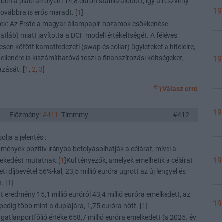
zben a piaci árfolyam 14,8 eurón stabilizálódott, így a részvény
19
ovábbra is erős maradt. [
1
]
k: Az Erste a magyar állampapír-hozamok csökkenése
áb) miatt javította a DCF modell értékeltségét. A féléves
resen kötött kamatfedezeti (swap és collar) ügyleteket a hiteleire,
llenére is kiszámíthatóvá teszi a finanszírozási költségeket,
19
zását. [
1
,
2
,
3
]
Válasz erre
19
Előzmény:
#411
Timmmy
#412
olja a jelentés :
dmények pozitív irányba befolyásolhatják a célárat, mivel a
19
vekedést mutatnak: [
1
]Kul tényezők, amelyek emelhetik a célárat
i díjbevétel 56%-kal, 23,5 millió euróra ugrott az új lengyel és
. [
1
]
t eredmény 15,1 millió euróról 43,4 millió euróra emelkedett, az
19
edig több mint a duplájára, 1,75 euróra nőtt. [
1
]
ngatlanportfólió értéke 658,7 millió euróra emelkedett (a 2025. év