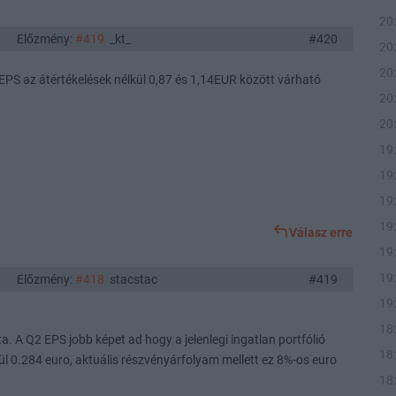
20
Előzmény:
#419
_kt_
#420
20
20
EPS az átértékelések nélkül 0,87 és 1,14EUR között várható
20
20
19
19
19
19
Válasz erre
19
19
Előzmény:
#418
stacstac
#419
19
18
a. A Q2 EPS jobb képet ad hogy a jelenlegi ingatlan portfólió
18
ül 0.284 euro, aktuális részvényárfolyam mellett ez 8%-os euro
18