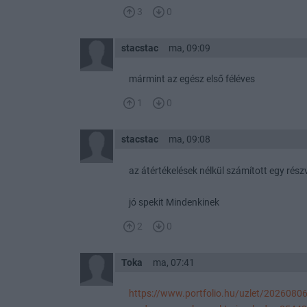
3
0
stacstac
ma, 09:09
mármint az egész első féléves
1
0
stacstac
ma, 09:08
az átértékelések nélkül számított egy rés
jó spekit Mindenkinek
2
0
Toka
ma, 07:41
https://www.portfolio.hu/uzlet/20260806