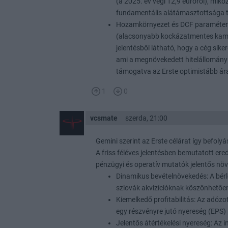
(a 2025. év végi 12,9 euróról), mikö
fundamentális alátámasztottsága t
Hozamkörnyezet és DCF paramétere
(alacsonyabb kockázatmentes kamatl
jelentésből látható, hogy a cég sike
ami a megnövekedett hitelállomány e
támogatva az Erste optimistább ára
1
0
vcsmate
szerda, 21:00
Gemini szerint az Erste célárat így befolyás
A friss féléves jelentésben bemutatott ere
pénzügyi és operatív mutatók jelentős nö
Dinamikus bevételnövekedés: A bérlet
szlovák akvizícióknak köszönhetően
Kiemelkedő profitabilitás: Az adózot
egy részvényre jutó nyereség (EPS) p
Jelentős átértékelési nyereség: Az i