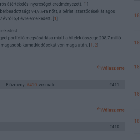
eurós átértékelési nyereséget eredményezett. [
1
]
bérbeadottság) 94,9%-ra nőtt, a bérleti szerződések átlagos
18
7 évről 6,4 évre emelkedett. [
1
]
melkedést
yel portfólió megvásárlása miatt a hitelek összege 208,7 millió
18
ami magasabb kamatkiadásokat von maga után. [
1
,
2
]
18
Válasz erre
Előzmény:
#410
vcsmate
#411
18
Válasz erre
18
#410