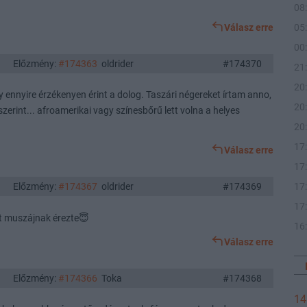
08
05
Válasz erre
00
Előzmény:
#174363
oldrider
#174370
21
20
 ennyire érzékenyen érint a dolog. Taszári négereket írtam anno,
20
szerint... afroamerikai vagy színesbőrű lett volna a helyes
20
17
Válasz erre
17
17
Előzmény:
#174367
oldrider
#174369
17
st muszájnak érezte😇
16
Válasz erre
Előzmény:
#174366
Toka
#174368
14