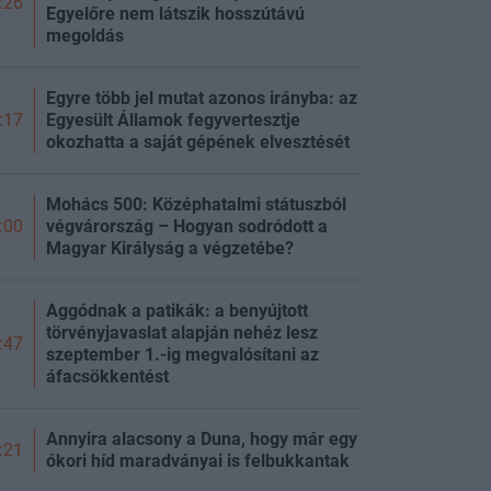
:26
Egyelőre nem látszik hosszútávú
megoldás
Egyre több jel mutat azonos irányba: az
Egyesült Államok fegyvertesztje
:17
okozhatta a saját gépének elvesztését
Mohács 500: Középhatalmi státuszból
végvárország – Hogyan sodródott a
:00
Magyar Királyság a végzetébe?
Aggódnak a patikák: a benyújtott
törvényjavaslat alapján nehéz lesz
:47
szeptember 1.-ig megvalósítani az
áfacsökkentést
Annyira alacsony a Duna, hogy már egy
:21
ókori híd maradványai is felbukkantak