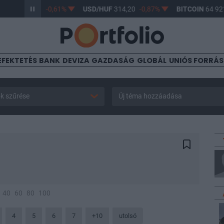
UF
363,17
-0,61%
USD/HUF
314,20
-0,87%
BITCOIN
64 921,52
EFEKTETÉS
BANK
DEVIZA
GAZDASÁG
GLOBÁL
UNIÓS FORRÁ
k szűrése
Új téma hozzáadása
40
60
80
100
4
5
6
7
+10
utolsó