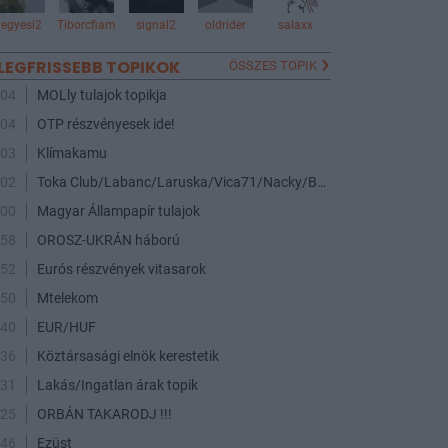
egyesi2
Tiborcfiam
signal2
oldrider
salaxx
LEGFRISSEBB TOPIKOK
ÖSSZES TOPIK
:04
MOLly tulajok topikja
:04
OTP részvényesek ide!
:03
Klímakamu
:02
Toka Club/Labanc/Laruska/Vica71/Nacky/Bpali/Oldrider/Josefernando/Mcbull/Kawaszabi
:00
Magyar Állampapír tulajok
:58
OROSZ-UKRÁN háború
:52
Eurós részvények vitasarok
:50
Mtelekom
:40
EUR/HUF
:36
Köztársasági elnök kerestetik
:31
Lakás/Ingatlan árak topik
:25
ORBÁN TAKARODJ !!!
:46
Ezüst