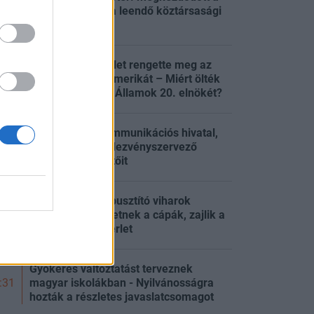
titkos szavazás a leendő köztársasági
:31
elnökről
Váratlan merénylet rengette meg az
aranykorát élő Amerikát – Miért ölték
:00
meg az Egyesült Államok 20. elnökét?
Leváltották a kommunikációs hivatal,
és az állami rendezvényszervező
:58
ügynökség vezetőit
Friss kutatás: a pusztító viharok
előrejelzései lehetnek a cápák, zajlik a
:51
tudományos kísérlet
Gyökeres változtatást terveznek
magyar iskolákban - Nyilvánosságra
:31
hozták a részletes javaslatcsomagot