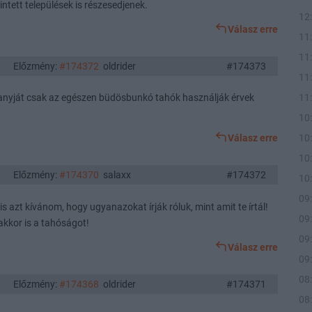
ntett települések is részesedjenek.
12
Válasz erre
11
11
Előzmény:
#174372
oldrider
#174373
11
11
 anyját csak az egészen büdösbunkó tahók használják érvek
10
10
Válasz erre
10
Előzmény:
#174370
salaxx
#174372
10
09
 azt kívánom, hogy ugyanazokat írják róluk, mint amit te írtál!
09
kkor is a tahóságot!
09
Válasz erre
09
08
Előzmény:
#174368
oldrider
#174371
08