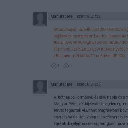
Manufacere
szerda, 21:32
https://index.hu/belfold/2026/08/05/ma
bejelentes-hosegrekord-43-fok-energiagaz
fbclid=IwVERDUATgbw1wZG9mBWV4d
HqTVw937EFpIE058-CsVHriUiRosGyfC0
vBbt_aem_oVkNCAs7fLuc8demhdPuZQ
1
0
Manufacere
szerda, 21:30
A kétnapos kormányülés első napja és a 
Magyar Péter, aki kijelentette:a jelenlegi 
tervet fogadtak el.
Ennek megfelelően bővít
energia hálózatot, valamint szélenergia és
korábbi bejelentéssel összhangban hazai 