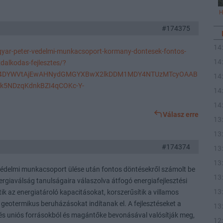
H
#174375
14
gyar-peter-vedelmi-munkacsoport-kormany-dontesek-fontos-
14
dalkodas-fejlesztes/?
G4DYWVtAjEwAHNydGMGYXBwX2lkDDM1MDY4NTUzMTcyOAAB
14
7k5NDzqKdnkBZI4qCOKc-Y-
14
14
Válasz erre
13
13
#174374
13
13
védelmi munkacsoport ülése után fontos döntésekről számolt be
13
energiaválság tanulságaira válaszolva átfogó energiafejlesztési
13
ik az energiatároló kapacitásokat, korszerűsítik a villamos
 geotermikus beruházásokat indítanak el. A fejlesztéseket a
13
és uniós forrásokból és magántőke bevonásával valósítják meg,
12