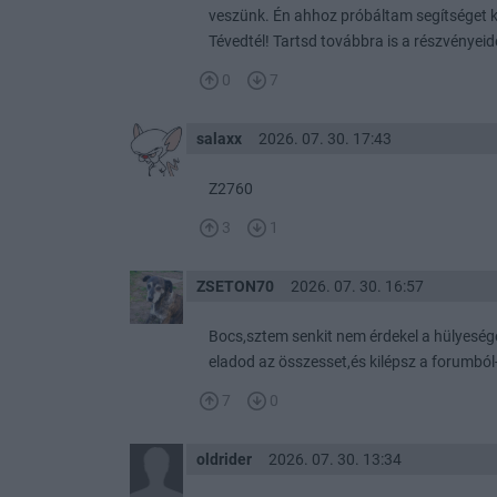
veszünk. Én ahhoz próbáltam segítséget k
Tévedtél! Tartsd továbbra is a részvényeide
0
7
salaxx
2026. 07. 30. 17:43
Z2760
3
1
ZSETON70
2026. 07. 30. 16:57
Bocs,sztem senkit nem érdekel a hülyesége
eladod az összesset,és kilépsz a forumból
7
0
oldrider
2026. 07. 30. 13:34