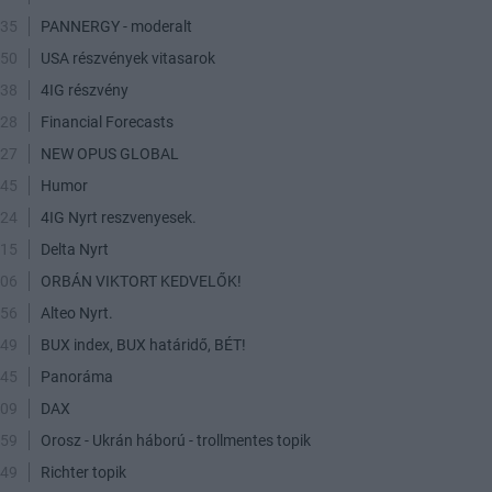
:35
PANNERGY - moderalt
:50
USA részvények vitasarok
:38
4IG részvény
:28
Financial Forecasts
:27
NEW OPUS GLOBAL
:45
Humor
:24
4IG Nyrt reszvenyesek.
:15
Delta Nyrt
:06
ORBÁN VIKTORT KEDVELŐK!
:56
Alteo Nyrt.
:49
BUX index, BUX határidő, BÉT!
:45
Panoráma
:09
DAX
:59
Orosz - Ukrán háború - trollmentes topik
:49
Richter topik