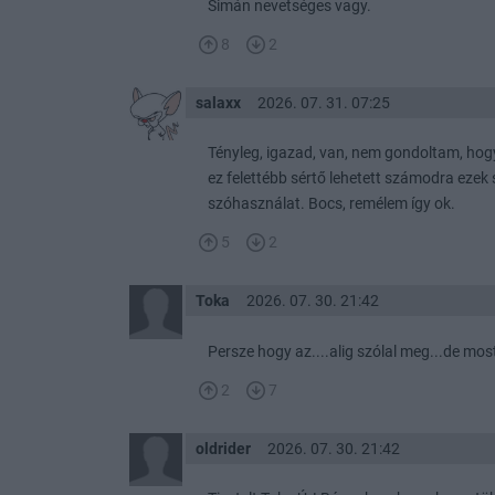
Simán nevetséges vagy.
8
2
salaxx
2026. 07. 31. 07:25
Tényleg, igazad, van, nem gondoltam, hogy
ez felettébb sértő lehetett számodra ezek 
szóhasználat. Bocs, remélem így ok.
5
2
Toka
2026. 07. 30. 21:42
Persze hogy az....alig szólal meg...de mo
2
7
oldrider
2026. 07. 30. 21:42