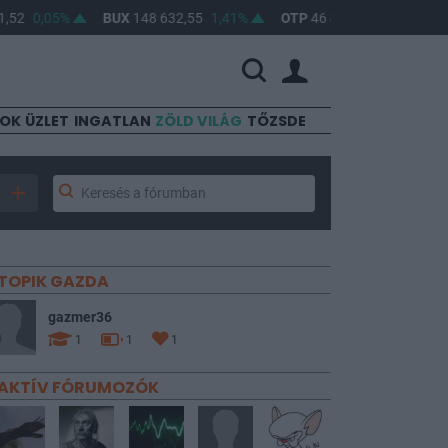
0,05%
BUX
148 632,55
1,41%
OTP
46 890
2,16%
MOL
4
SOK
ÜZLET
INGATLAN
ZÖLD VILÁG
TŐZSDE
TOPIK GAZDA
gazmer36
1
1
1
AKTÍV FÓRUMOZÓK