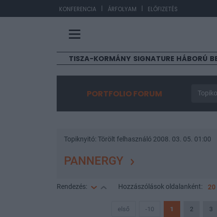
|
|
EUR/H
KONFERENCIA
ÁRFOLYAM
ELŐFIZETÉS
TISZA-KORMÁNY
SIGNATURE
HÁBORÚ
B
PORTFOLIO FORUM
Topiko
Topiknyitó:
Törölt felhasználó
2008. 03. 05. 01:00
PANNERGY
Rendezés:
Hozzászólások
oldalanként:
20
első
-10
1
2
3