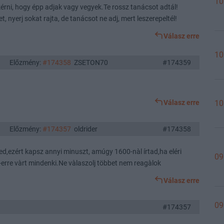
10
érni, hogy épp adjak vagy vegyek.Te rossz tanácsot adtál!
t, nyerj sokat rajta, de tanácsot ne adj, mert leszerepeltél!
Válasz erre
10
Előzmény:
#174358
ZSETON70
#174359
Válasz erre
10
Előzmény:
#174357
oldrider
#174358
d,ezért kapsz annyi minuszt, amúgy 1600-nàl írtad,ha eléri
09
-erre vàrt mindenki.Ne vàlaszolj többet nem reagàlok
Válasz erre
09
#174357