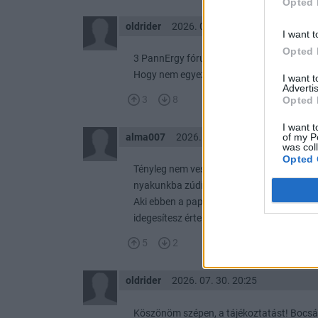
Opted 
oldrider
2026. 07. 30. 20:34
I want t
Opted 
3 PannErgy fórum van! Válszthat bárki! Én
Hogy nem egyezik a véleményem a tiéddel,
I want 
Advertis
3
8
Opted 
I want t
of my P
alma007
2026. 07. 30. 20:26
was col
Opted 
Tényleg nem veszed észre, hogy sok és fel
nyakunkba zúdítasz?!
Aki ebben a papírban érdekelt, az EGÉSZE
idegesítesz értelmetlenül.
5
2
oldrider
2026. 07. 30. 20:25
Köszönöm szépen, a tájékoztatást! Bocsá