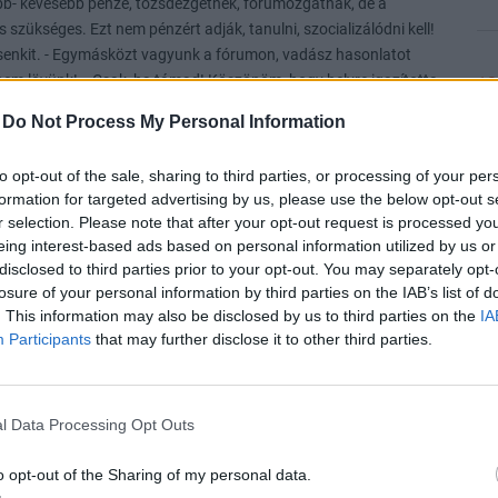
öbb- kevesebb pénze, tőzsdézgetnek, fórumozgatnak, de a
 szükséges. Ezt nem pénzért adják, tanulni, szocializálódni kell!
senkit. - Egymásközt vagyunk a fórumon, vadász hasonlatot
em lövünk! - Csak, ha támad! Köszönöm, hogy helyre igazította
13
-
Do Not Process My Personal Information
Válasz erre
to opt-out of the sale, sharing to third parties, or processing of your per
13
formation for targeted advertising by us, please use the below opt-out s
Előzmény:
#174364
alma007
#174367
r selection. Please note that after your opt-out request is processed y
eing interest-based ads based on personal information utilized by us or
disclosed to third parties prior to your opt-out. You may separately opt-
losure of your personal information by third parties on the IAB’s list of
Válasz erre
13
. This information may also be disclosed by us to third parties on the
IA
Participants
that may further disclose it to other third parties.
Előzmény:
#174364
alma007
#174366
sok beirása van Önnek.🤔Én pont Oldrider Ur ajanlatára vettem
13
l Data Processing Opt Outs
enkit Alma Úr.
Válasz erre
o opt-out of the Sharing of my personal data.