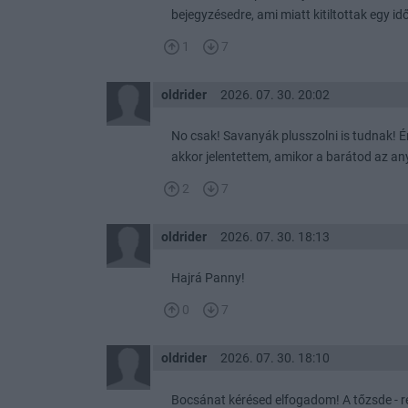
bejegyzésedre, ami miatt kitiltottak egy idő
1
7
oldrider
2026. 07. 30. 20:02
No csak! Savanyák plusszolni is tudnak! É
akkor jelentettem, amikor a barátod az any
2
7
oldrider
2026. 07. 30. 18:13
Hajrá Panny!
0
7
oldrider
2026. 07. 30. 18:10
Bocsánat kérésed elfogadom! A tőzsde - r