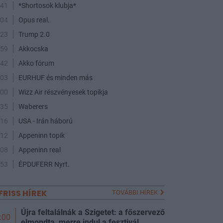
:41
*Shortosok klubja*
:04
Opus real.
:23
Trump 2.0
:59
Akkocska
:42
Akko fórum
:03
EURHUF és minden más
:00
Wizz Air részvényesek topikja
:35
Waberers
:16
USA - Irán háború
:12
Appeninn topik
:08
Appeninn real
:53
ÉPDUFERR Nyrt.
FRISS HÍREK
TOVÁBBI HÍREK
Újra feltalálnák a Szigetet: a főszervező
:00
elmondta, merre indul a fesztivál