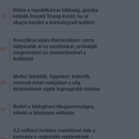
Hiába a republikánus többség, gúzsba
kötnék Donald Trump kezét, ha el
:23
akarja kerülni a kormányzati leállást
Drasztikus lépés Romániában: sorra
süllyesztik el az uszályokat, próbálják
:07
megmenteni az atomerőművet a
leállástól
Molba fektetők, figyelem: kiderült,
mennyit érhet valójában a cég
:00
történetének egyik legnagyobb dobása
Betört a hidegfront Magyarországra,
:47
videón a látványos változás
5,5 milliárd forintos mentőövet dob a
kormány a regionális reptereknek -