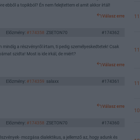
re ebből a topikból? Én nem felejtettem el amit akkor írtál!
Válasz erre
11
Előzmény:
#174358
ZSETON70
#174362
n mindíg a részvényről írtam, ti pedig személyeskedtetek! Csak
11
ámat szidta! Most is ide irkál, de miért?
Válasz erre
Előzmény:
#174359
salaxx
#174361
11
Válasz erre
10
Előzmény:
#174358
ZSETON70
#174360
észvények- mozgása dialektikus, a jellemző az, hogy adunk és