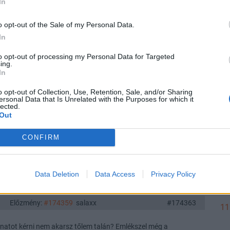
In
12
Előzmény:
#174364
alma007
#174365
o opt-out of the Sale of my Personal Data.
In
 soha nem támadtam senki személyét, anyját, apját, családját!
 azt leszarom!
to opt-out of processing my Personal Data for Targeted
12
ing.
Válasz erre
In
o opt-out of Collection, Use, Retention, Sale, and/or Sharing
ersonal Data that Is Unrelated with the Purposes for which it
Előzmény:
#174362
oldrider
#174364
lected.
11
Out
esleges az a (többnyire) üres fecsegés, amit naponta a
CONFIRM
N BIZTOSAN nem erre kíváncsi, ezért naponta sok embert
11
Data Deletion
Data Access
Privacy Policy
Válasz erre
Előzmény:
#174359
salaxx
#174363
11
natot kérni nem akarsz tőlem talán? Emlékszel még a