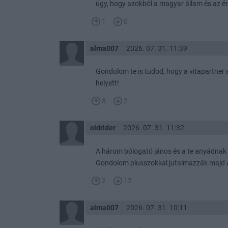
úgy, hogy azokból a magyar állam és az éri
1
0
alma007
2026. 07. 31. 11:39
Gondolom te is tudod, hogy a vitapartner
helyett!
8
2
oldrider
2026. 07. 31. 11:32
A három bólogató jános és a te anyádnak is
Gondolom plusszokkal jutalmazzák majd a
2
12
alma007
2026. 07. 31. 10:11