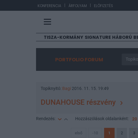
|
|
EUR/H
KONFERENCIA
ÁRFOLYAM
ELŐFIZETÉS
TISZA-KORMÁNY
SIGNATURE
HÁBORÚ
B
PORTFOLIO FORUM
Topiko
Topiknyitó:
Bagi
2016. 11. 15. 19:49
DUNAHOUSE részvény
Rendezés:
Hozzászólások
oldalanként:
20
első
-10
1
2
3