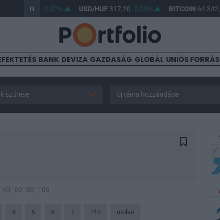
UF
365,47
0,02%
USD/HUF
317,20
0,08%
BITCOIN
64 342,86
EFEKTETÉS
BANK
DEVIZA
GAZDASÁG
GLOBÁL
UNIÓS FORRÁ
k szűrése
Új téma hozzáadása
40
60
80
100
4
5
6
7
+10
utolsó