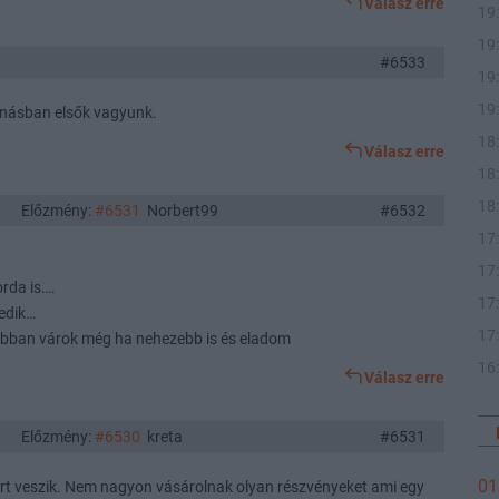
Válasz erre
19
19
#6533
19
19
hanásban elsők vagyunk.
18
Válasz erre
18
18
Előzmény:
#6531
Norbert99
#6532
17
17
rda is….
17
edik…
17
bban várok még ha nehezebb is és eladom
16
Válasz erre
Előzmény:
#6530
kreta
#6531
01
rt veszik. Nem nagyon vásárolnak olyan részvényeket ami egy