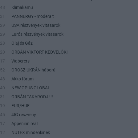
:48
Klímakamu
:31
PANNERGY - moderalt
:29
USA részvények vitasarok
:29
Eurós részvények vitasarok
:28
Olaj és Gáz
:20
ORBÁN VIKTORT KEDVELŐK!
:17
Waberers
:52
OROSZ-UKRÁN háború
:48
Akko fórum
:40
NEW OPUS GLOBAL
:31
ORBÁN TAKARODJ !!!
:19
EUR/HUF
:45
4IG részvény
:17
Appeninn real
:12
NUTEX mindenkinek