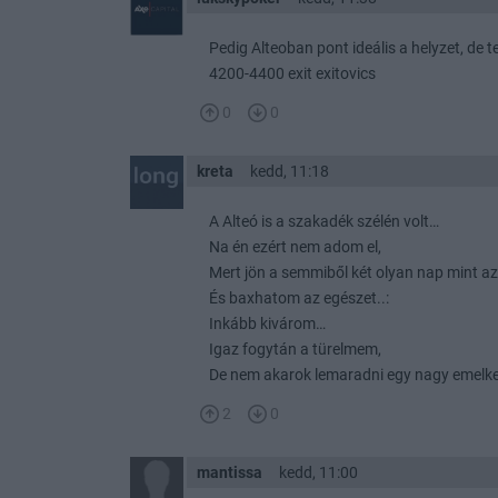
Pedig Alteoban pont ideális a helyzet, de te
4200-4400 exit exitovics
0
0
kreta
kedd, 11:18
A Alteó is a szakadék szélén volt…
Na én ezért nem adom el,
Mert jön a semmiből két olyan nap mint az
És baxhatom az egészet..:
Inkább kivárom…
Igaz fogytán a türelmem,
De nem akarok lemaradni egy nagy emelk
2
0
mantissa
kedd, 11:00