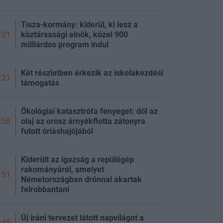
Tisza-kormány: kiderül, ki lesz a
köztársasági elnök, közel 900
:21
milliárdos program indul
Két részletben érkezik az iskolakezdési
:21
támogatás
Ökológiai katasztrófa fenyeget: dől az
olaj az orosz árnyékflotta zátonyra
:58
futott óriáshajójából
Kiderült az igazság a repülőgép
rakományáról, amelyet
:51
Németországban drónnal akartak
felrobbantani
Új iráni tervezet látott napvilágot a
:45