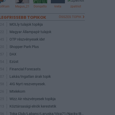
bitKain
Magus_21
Donqatto
kreta
zpatriot
LEGFRISSEBB TOPIKOK
ÖSSZES TOPIK
:24
MOLly tulajok topikja
:22
Magyar Állampapír tulajok
:45
OTP részvényesek ide!
:20
Shopper Park Plus
:57
DAX
:54
Ezüst
:54
Financial Forecasts
:07
Lakás/Ingatlan árak topik
:58
4IG Nyrt reszvenyesek.
:26
Mtelekom
:25
Wizz Air részvényesek topikja
:13
Köztársasági elnök kerestetik
:56
Toka Club/Labanc/Laruska/Vica71/Nacky/Bpali/Oldrider/Josefernando/Mcbull/Kawaszabi