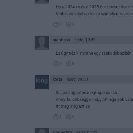
Ha a 2024-es és a 2025-ös csúcsot összekö
többet vacakol ezeken a szinteken, ezek 
0
0
mantissa
kedd, 10:50
Ez úgy néz ki mintha egy szakadék szélén 
2
0
kreta
kedd, 09:50
Sajnos tűpontos megfogalmazás..
Annyi különbséggel hogy ott legalább va
Itt meg még azt se
1
0
Norbert99
kedd, 09:43