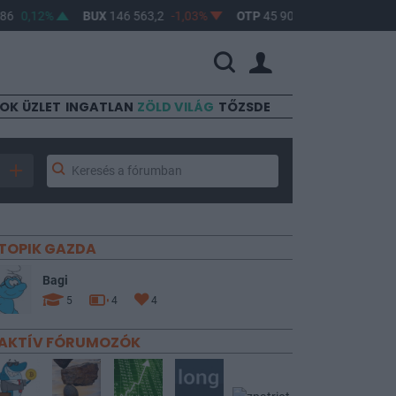
0,12%
BUX
146 563,2
-1,03%
OTP
45 900
-1,82%
MOL
4 
SOK
ÜZLET
INGATLAN
ZÖLD VILÁG
TŐZSDE
TOPIK GAZDA
Bagi
5
4
4
AKTÍV FÓRUMOZÓK