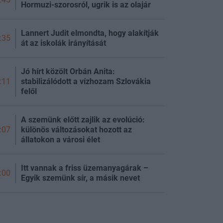
Hormuzi-szorosról, ugrik is az olajár
Lannert Judit elmondta, hogy alakítják
:35
át az iskolák irányítását
Jó hírt közölt Orbán Anita:
stabilizálódott a vízhozam Szlovákia
:11
felől
A szemünk előtt zajlik az evolúció:
különös változásokat hozott az
:07
állatokon a városi élet
Itt vannak a friss üzemanyagárak –
:00
Egyik szemünk sír, a másik nevet