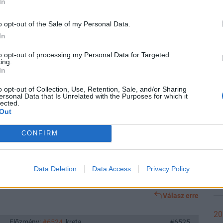
In
21
Előzmény:
#6525
lukskypoker
#6528
o opt-out of the Sale of my Personal Data.
.
In
21
to opt-out of processing my Personal Data for Targeted
ing.
Válasz erre
In
21
o opt-out of Collection, Use, Retention, Sale, and/or Sharing
Előzmény:
#6525
lukskypoker
#6527
ersonal Data that Is Unrelated with the Purposes for which it
lected.
Out
20
Válasz erre
CONFIRM
Előzmény:
#6524
kreta
#6526
Data Deletion
Data Access
Privacy Policy
20
mostanában
Válasz erre
20
Előzmény:
#6524
kreta
#6525