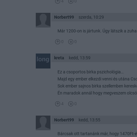
4
0
Norbert99
szerda, 10:29
Már 1200-on is jártunk. Úgy látszik a zu
0
0
kreta
kedd, 13:59
Ez a csoportos birka pszichológia…
Majd egy ember elkezdi venni és utána Cso
Sok ember sajnos birka szellemben keresk
Én maradok annál hogy megveszem olcsó
4
0
Norbert99
kedd, 13:55
Bárcsak ott tartanánk már, hogy 1470Ft-é