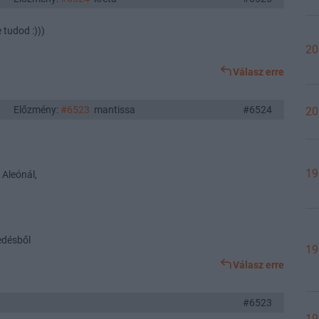
 tudod :)))
20
Válasz erre
Előzmény:
#6523
mantissa
#6524
20
19
 Aleónál,
edésből
19
Válasz erre
#6523
19