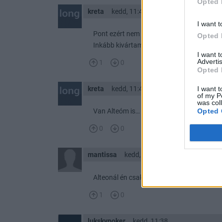
Opted 
kreta
kedd, 11:46
I want t
Pont ezért nem adtam el 3400-3500 körül.
Opted 
Inkább kivártam ott is itt is kívánom!!!!!!!!!
I want 
Advertis
1
0
Opted 
I want t
kreta
kedd, 11:45
of my P
was col
Opted 
Van Alteóm is…
0
0
mantissa
kedd, 11:45
Alteonál én csak visszapattanást látok 
1
0
lukskypoker
kedd, 11:38