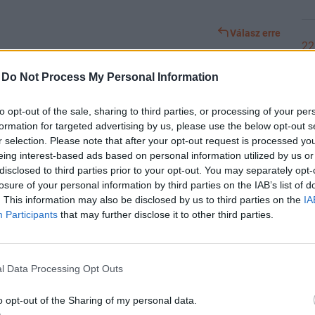
Válasz erre
22
Előzmény:
#6529
Norbert99
#6530
-
Do Not Process My Personal Information
to opt-out of the sale, sharing to third parties, or processing of your per
21
nni milyen furák az emberek😂😂☺️
formation for targeted advertising by us, please use the below opt-out s
r selection. Please note that after your opt-out request is processed y
eing interest-based ads based on personal information utilized by us or
disclosed to third parties prior to your opt-out. You may separately opt-
21
losure of your personal information by third parties on the IAB’s list of
Válasz erre
. This information may also be disclosed by us to third parties on the
IA
Participants
that may further disclose it to other third parties.
#6529
21
l Data Processing Opt Outs
nne bele.
Válasz erre
o opt-out of the Sharing of my personal data.