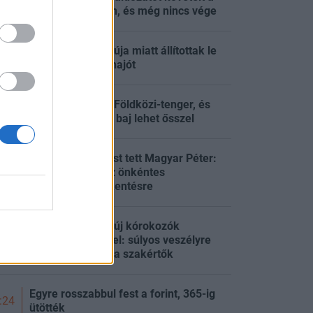
:27
hőség Európában, és még nincs vége
Halálos kór gyanúja miatt állítottak le
:16
egy utasszállító hajót
Nagyon meleg a Földközi-tenger, és
:10
ebből még óriási baj lehet ősszel
Fontos bejelentést tett Magyar Péter:
nincs szükség az önkéntes
:55
fogyasztáscsökkentésre
Megállíthatatlan új kórokozók
szabadulhatnak el: súlyos veszélyre
:32
figyelmeztetnek a szakértők
Egyre rosszabbul fest a forint, 365-ig
:24
ütötték