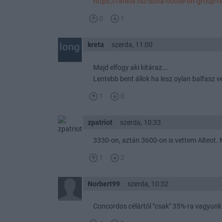
https://rankia.hu/duna-house-dh-group-r
0
1
kreta
szerda, 11:00
Majd elfogy aki kitáraz….
Lentebb bent állok ha lesz oylan balfasz 
1
0
zpatriot
szerda, 10:33
3330-on, aztán 3600-on is vettem Alteot
1
2
Norbert99
szerda, 10:32
Concordos célártól "csak" 35%-ra vagyunk