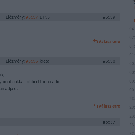
Előzmény:
#6537
BT55
#6539
04
02
Válasz erre
01
01
Előzmény:
#6536
kreta
#6538
00
00
nk,
00
olyamot sokkal többért tudná adni…
n adja el..
00
23
Válasz erre
23
23
#6537
23
22