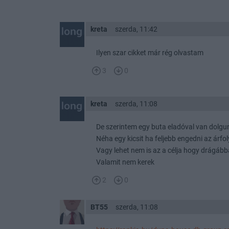
kreta
szerda, 11:42
Ilyen szar cikket már rég olvastam
3
0
kreta
szerda, 11:08
De szerintem egy buta eladóval van dolgu
Néha egy kicsit ha feljebb engedni az árf
Vagy lehet nem is az a célja hogy drágábba
Valamit nem kerek
2
0
BT55
szerda, 11:08