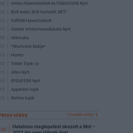
:48
Amixa Kisemmizettek és Földönfutók Nyrt.
:28
BUX index, BUX határidő, BÉT!
:22
Külföldi tapasztalatok
:15
Gloster Infokommunikációs Nyrt.
:58
Akkocska
:57
*Shortosok klubja*
:23
Humor
:50
Tréder Topik :o)
:15
Alteo Nyrt.
:06
ÉPDUFERR Nyrt.
:05
Appeninn topik
:39
Richter topik
FRISS HÍREK
TOVÁBBI HÍREK
Hatalmas meglepetést okozott a Mol –
:05
2022 óta nem láttunk ilyet