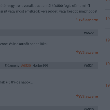
töm egy trendvonallal, azt annál később fogja elérni, minél
szerint vagy most emelkedik kevesebbet, vagy később majd többet
19
Válasz erre
#6522
19
lenne, és le akarnák onnan lökni.
Válasz erre
19
Előzmény:
#6520
Norbert99
#6521
nnak + 5 8%-os napok…
19
Válasz erre
#6520