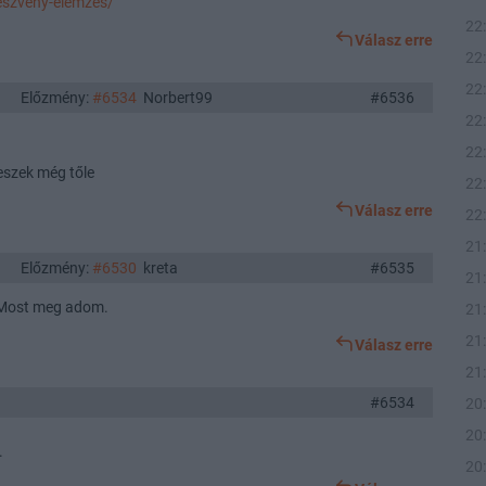
eszveny-elemzes/
22
Válasz erre
22
22
Előzmény:
#6534
Norbert99
#6536
22
22
veszek még tőle
22
Válasz erre
22
21
Előzmény:
#6530
kreta
#6535
21
. Most meg adom.
21
21
Válasz erre
21
#6534
20
20
.
20