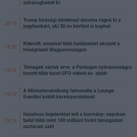
szivároghatott ki
Trump bírósági döntéssel dacolva rúgná ki a
20:19
jegybankárt, aki 30 év börtönt is kaphat
Kiderült: ennyivel több halálesetet okozott a
19:52
hőségriadó Magyarországon
Tömegek vártak erre: a Pentagon nyilvánosságra
19:31
hozott több tucat UFO-videót és -aktát
A Miniszterelnökség felmondta a Lounge
19:17
Eventtel kötött keretszerződését
Hatalmas bejelentést tett a kormány: napokon
belül több mint 100 milliárd forint támogatást
19:16
osztanak szét