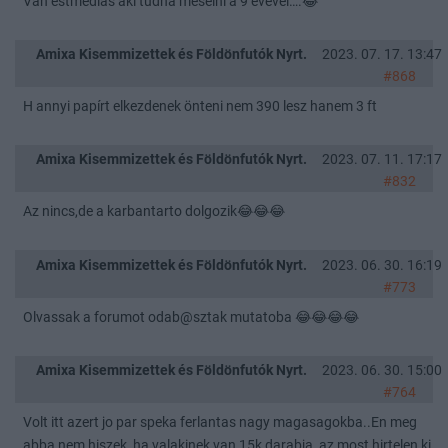
Van estmedias aki tudna meselni a 9 évével….😂
Amixa Kisemmizettek és Földönfutók Nyrt.
2023. 07. 17. 13:47
#868
H annyi papírt elkezdenek önteni nem 390 lesz hanem 3 ft
Amixa Kisemmizettek és Földönfutók Nyrt.
2023. 07. 11. 17:17
#832
Az nincs,de a karbantarto dolgozik😂😂😂
Amixa Kisemmizettek és Földönfutók Nyrt.
2023. 06. 30. 16:19
#773
Olvassak a forumot odab@sztak mutatoba 😂😂😂😂
Amixa Kisemmizettek és Földönfutók Nyrt.
2023. 06. 30. 15:00
#764
Volt itt azert jo par speka ferlantas nagy magasagokba..En meg
abba nem hiszek ,ha valakinek van 15k darabja az most hirtelen ki