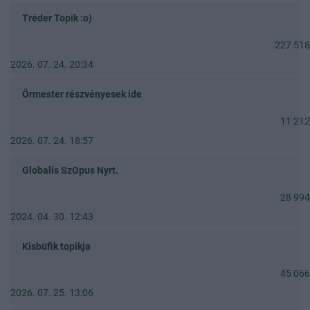
Tréder Topik :o)
227 518
2026. 07. 24. 20:34
Őrmester részvényesek ide
11 212
2026. 07. 24. 18:57
Globalis SzOpus Nyrt.
28 994
2024. 04. 30. 12:43
Kisbüfik topikja
45 066
2026. 07. 25. 13:06