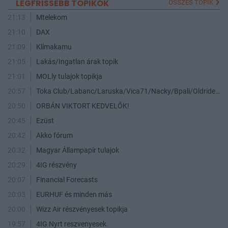
LEGFRISSEBB TOPIKOK
ÖSSZES TOPIK
21:13
Mtelekom
21:10
DAX
21:09
Klímakamu
21:05
Lakás/Ingatlan árak topik
21:01
MOLly tulajok topikja
20:57
Toka Club/Labanc/Laruska/Vica71/Nacky/Bpali/Oldrider/Josefernando/Mcbull/Kawaszabi
20:50
ORBÁN VIKTORT KEDVELŐK!
20:45
Ezüst
20:42
Akko fórum
20:32
Magyar Állampapír tulajok
20:29
4IG részvény
20:07
Financial Forecasts
20:03
EURHUF és minden más
20:00
Wizz Air részvényesek topikja
19:57
4IG Nyrt reszvenyesek.