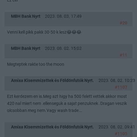
Ez cel
MBH Bank Nyrt
2023. 08. 03. 17:49
#20
Venni kell pikk pakk 30-50 k lesz😂😂😂
MBH Bank Nyrt
2023. 08. 02. 15:02
#11
Megteptek rakte too the moon
Amixa Kisemmizettek és Földönfutók Nyrt.
2023. 08. 02. 10:23
#1107
Ezt kerdezem en is.Meg azt higy ha 500 felett vettek akkor most
420 nal miert nem .ellenseguk a sajat penzuknek .Dragan veszik
olcsobban meg nem.Vagy wash trade….
Amixa Kisemmizettek és Földönfutók Nyrt.
2023. 08. 02. 09:41
#1105