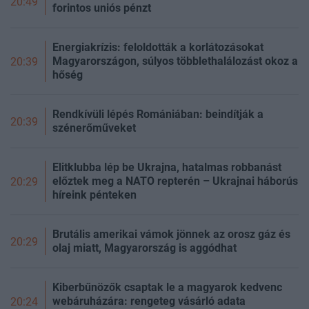
20:49
forintos uniós pénzt
Energiakrízis: feloldották a korlátozásokat
Magyarországon, súlyos többlethalálozást okoz a
20:39
hőség
Rendkívüli lépés Romániában: beindítják a
20:39
szénerőműveket
Elitklubba lép be Ukrajna, hatalmas robbanást
előztek meg a NATO repterén – Ukrajnai háborús
20:29
híreink pénteken
Brutális amerikai vámok jönnek az orosz gáz és
20:29
olaj miatt, Magyarország is aggódhat
Kiberbűnözők csaptak le a magyarok kedvenc
webáruházára: rengeteg vásárló adata
20:24