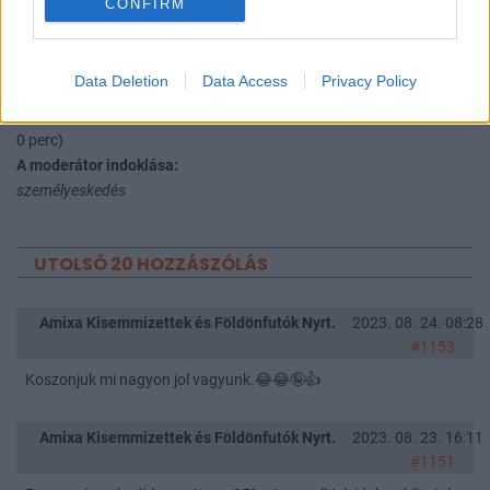
CONFIRM
A topic temajahoz kell hozzaszolni.
Data Deletion
Data Access
Privacy Policy
Moderáció:
Felfüggesztés a teljes fórumból - 2019-12-20 07:22-ig (1 nap, 0 óra,
0 perc)
A moderátor indoklása:
személyeskedés
UTOLSÓ 20 HOZZÁSZÓLÁS
Amixa Kisemmizettek és Földönfutók Nyrt.
2023. 08. 24. 08:28
#1153
Koszonjuk mi nagyon jol vagyunk.😂😂🤪👍
Amixa Kisemmizettek és Földönfutók Nyrt.
2023. 08. 23. 16:11
#1151