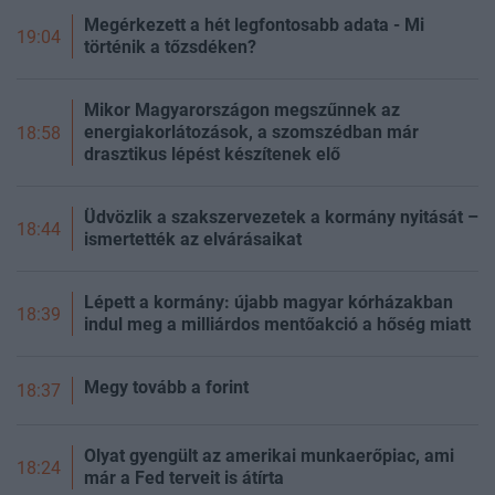
Megérkezett a hét legfontosabb adata - Mi
19:04
történik a tőzsdéken?
Mikor Magyarországon megszűnnek az
energiakorlátozások, a szomszédban már
18:58
drasztikus lépést készítenek elő
Üdvözlik a szakszervezetek a kormány nyitását –
18:44
ismertették az elvárásaikat
Lépett a kormány: újabb magyar kórházakban
18:39
indul meg a milliárdos mentőakció a hőség miatt
Megy tovább a forint
18:37
Olyat gyengült az amerikai munkaerőpiac, ami
18:24
már a Fed terveit is átírta