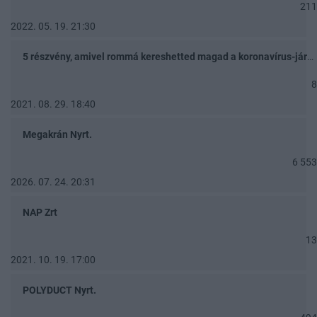
211
2022. 05. 19. 21:30
5 részvény, amivel rommá kereshetted magad a koronavírus-járvány alatt
8
2021. 08. 29. 18:40
Megakrán Nyrt.
6 553
2026. 07. 24. 20:31
NAP Zrt
13
2021. 10. 19. 17:00
POLYDUCT Nyrt.