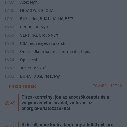
17:07
Alteo Nyrt.
17:06
NEW OPUS GLOBAL
17:01
BUX index, BUX határidő, BÉT!
16:53
ÉPDUFERR Nyrt.
16:50
VERTIKAL Group Nyrt.
16:43
USA részvények vitasarok
16:40
Orosz - Ukrán háború - trollmentes topik
16:24
Opus real.
15:57
Tréder Topik :o)
15:32
DUNAHOUSE részvény
FRISS HÍREK
TOVÁBBI HÍREK
Tisza-kormány: jön az adócsökkentés és a
vagyonvédelmi hivatal, változás az
20:49
energiakorlátozásoknál
Kiderült, mire költi a kormány a 6000 milliárd