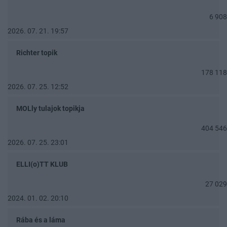
6 908
2026. 07. 21. 19:57
Richter topik
178 118
2026. 07. 25. 12:52
MOLly tulajok topikja
404 546
2026. 07. 25. 23:01
ELLI(o)TT KLUB
27 029
2024. 01. 02. 20:10
Rába és a láma