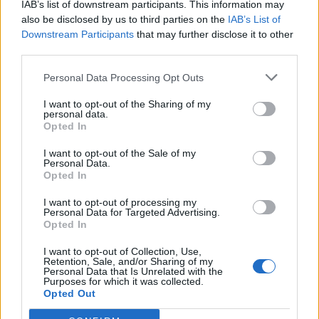
IAB’s list of downstream participants. This information may
Felfüggesztés a "
Kis papírok LE!
" topikban - 2019-11-13 18:21-ig (20
also be disclosed by us to third parties on the
IAB’s List of
nap, 1 óra, 0 perc)
Downstream Participants
that may further disclose it to other
third parties.
A moderálás a "
Kis papírok LE!
" topik #1169 sorszámú
hozzászólása alapján történt.
Personal Data Processing Opt Outs
I want to opt-out of the Sharing of my
personal data.
A moderátor indoklása:
Opted In
Személyeskedés
I want to opt-out of the Sale of my
Personal Data.
Moderáció:
Opted In
Felfüggesztés a "
OPUS es 4IG elemzesek
" topikban - 2019-11-12
19:55-ig (1 nap, 0 óra, 0 perc)
I want to opt-out of processing my
Personal Data for Targeted Advertising.
Opted In
A moderálás a "
OPUS es 4IG elemzesek
" topik #2463 sorszámú
hozzászólása alapján történt.
I want to opt-out of Collection, Use,
Retention, Sale, and/or Sharing of my
Personal Data that Is Unrelated with the
Purposes for which it was collected.
Opted Out
A moderátor indoklása:
Mar kertem, hogy keruld a szemelyeskedest.