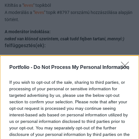
Kitiltás a "
leves
" topikból
A moderálás a "
leves
" topik #8797 sorszámú hozzászólása alapján
történt.
A moderátor indoklása:
neked van klónod szerintem, csak tudd fejben tartani, mennyi:)
felfüggesztés(ek):
Moderáció:
Felfüggesztés a "
AutoWallis Nyrt+topic
" topikban - 2019-09-12
Portfolio -
Do Not Process My Personal Information
12:52-ig (14 nap, 0 óra, 0 perc)
If you wish to opt-out of the sale, sharing to third parties, or
A moderálás a "
AutoWallis Nyrt+topic
" topik #8396 sorszámú
processing of your personal or sensitive information for
hozzászólása alapján történt.
targeted advertising by us, please use the below opt-out
section to confirm your selection. Please note that after your
opt-out request is processed you may continue seeing
A moderátor indoklása:
interest-based ads based on personal information utilized by
Koszonjuk itt nem kell a feszko.
us or personal information disclosed to third parties prior to
your opt-out. You may separately opt-out of the further
disclosure of your personal information by third parties on the
Moderáció: