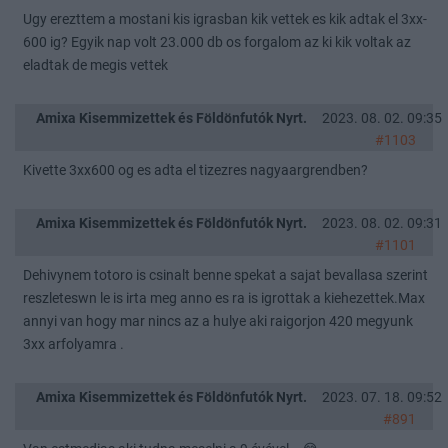
Ugy erezttem a mostani kis igrasban kik vettek es kik adtak el 3xx-
600 ig? Egyik nap volt 23.000 db os forgalom az ki kik voltak az
eladtak de megis vettek
Amixa Kisemmizettek és Földönfutók Nyrt.
2023. 08. 02. 09:35
#1103
Kivette 3xx600 og es adta el tizezres nagyaargrendben?
Amixa Kisemmizettek és Földönfutók Nyrt.
2023. 08. 02. 09:31
#1101
Dehivynem totoro is csinalt benne spekat a sajat bevallasa szerint
reszleteswn le is irta meg anno es ra is igrottak a kiehezettek.Max
annyi van hogy mar nincs az a hulye aki raigorjon 420 megyunk
3xx arfolyamra .
Amixa Kisemmizettek és Földönfutók Nyrt.
2023. 07. 18. 09:52
#891