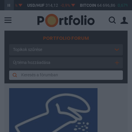
0,58%
USD/HUF
314,12
-0,9%
BITCOIN
64 696,86
0,67%
PORTFOLIO FORUM
Topikok szűrése
Új téma hozzáadása