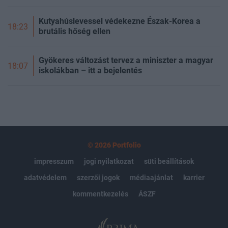
Kutyahúslevessel védekezne Észak-Korea a
18:23
brutális hőség ellen
Gyökeres változást tervez a miniszter a magyar
18:07
iskolákban – itt a bejelentés
© 2026 Portfolio
impresszum
jogi nyilatkozat
süti beállítások
adatvédelem
szerzői jogok
médiaajánlat
karrier
kommentkezelés
ÁSZF