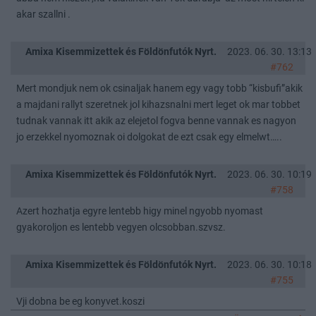
akar szallni .
Amixa Kisemmizettek és Földönfutók Nyrt.
2023. 06. 30. 13:13
#762
Mert mondjuk nem ok csinaljak hanem egy vagy tobb “kisbufi”akik
a majdani rallyt szeretnek jol kihazsnalni mert leget ok mar tobbet
tudnak vannak itt akik az elejetol fogva benne vannak es nagyon
jo erzekkel nyomoznak oi dolgokat de ezt csak egy elmelwt…..
Amixa Kisemmizettek és Földönfutók Nyrt.
2023. 06. 30. 10:19
#758
Azert hozhatja egyre lentebb higy minel ngyobb nyomast
gyakoroljon es lentebb vegyen olcsobban.szvsz.
Amixa Kisemmizettek és Földönfutók Nyrt.
2023. 06. 30. 10:18
#755
Vji dobna be eg konyvet.koszi