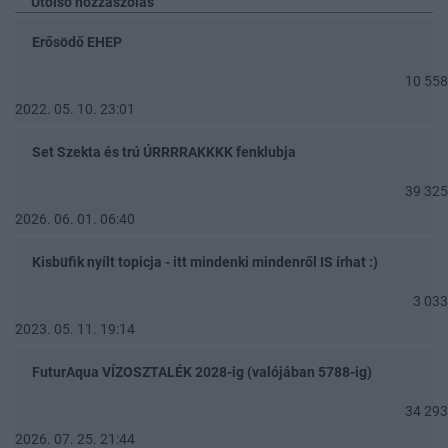
Utolsó hozzászólás
Erősödő EHEP
10 558
2022. 05. 10. 23:01
Set Szekta és trú ÚRRRRAKKKK fenklubja
39 325
2026. 06. 01. 06:40
Kisbüfik nyílt topicja - itt mindenki mindenről IS írhat :)
3 033
2023. 05. 11. 19:14
FuturAqua VÍZOSZTALÉK 2028-ig (valójában 5788-ig)
34 293
2026. 07. 25. 21:44