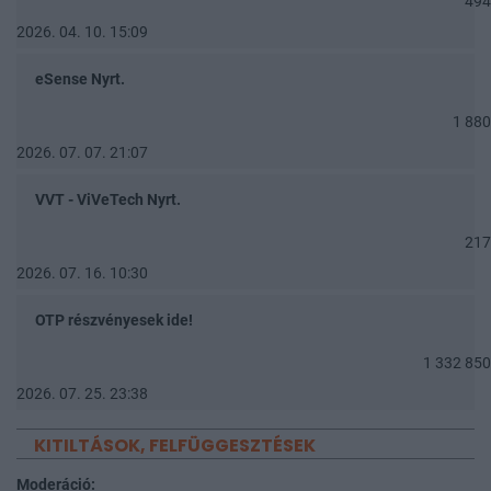
494
2026. 04. 10. 15:09
eSense Nyrt.
1 880
2026. 07. 07. 21:07
VVT - ViVeTech Nyrt.
217
2026. 07. 16. 10:30
OTP részvényesek ide!
1 332 850
2026. 07. 25. 23:38
KITILTÁSOK, FELFÜGGESZTÉSEK
Moderáció: