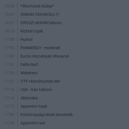
19:26
*Shortosok klubja*
19:07
ORBÁN TAKARODJ !!!
18:37
OROSZ-UKRÁN háború
18:13
Richter topik
17:59
Humor
17:55
PANNERGY - moderalt
17:46
Eurós részvények vitasarok
17:41
Delta Nyrt
17:35
Waberers
17:32
OTP részvényesek ide!
17:16
USA - Irán háború
17:14
Akkocska
17:12
Appeninn topik
17:09
Köztársasági elnök kerestetik
17:08
Appeninn real