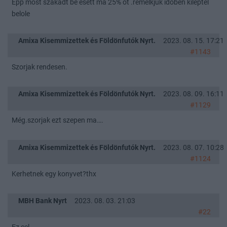
Epp most szakadt be esett ma 25% ot .remelkjuk idoben kileptel
belole
Amixa Kisemmizettek és Földönfutók Nyrt.
2023. 08. 15. 17:21
#1143
Szorjak rendesen.
Amixa Kisemmizettek és Földönfutók Nyrt.
2023. 08. 09. 16:11
#1129
Még.szorjak ezt szepen ma….
Amixa Kisemmizettek és Földönfutók Nyrt.
2023. 08. 07. 10:28
#1124
Kerhetnek egy konyvet?thx
MBH Bank Nyrt
2023. 08. 03. 21:03
#22