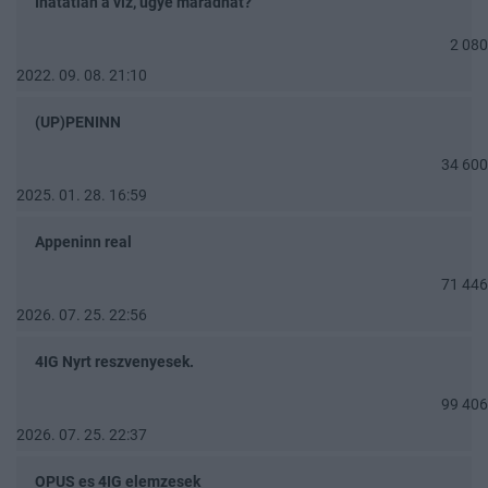
Ihatatlan a víz, ugye maradhat?
2 080
2022. 09. 08. 21:10
(UP)PENINN
34 600
2025. 01. 28. 16:59
Appeninn real
71 446
2026. 07. 25. 22:56
4IG Nyrt reszvenyesek.
99 406
2026. 07. 25. 22:37
OPUS es 4IG elemzesek