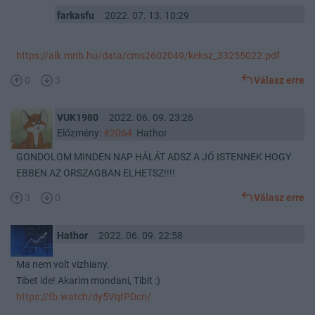
farkasfu
2022. 07. 13. 10:29
https://alk.mnb.hu/data/cms2602049/keksz_33255022.pdf
0
3
Válasz erre
VUK1980
2022. 06. 09. 23:26
Előzmény:
#2064
Hathor
GONDOLOM MINDEN NAP HÁLÁT ADSZ A JÓ ISTENNEK HOGY
EBBEN AZ ORSZAGBAN ELHETSZ!!!!
3
0
Válasz erre
Hathor
2022. 06. 09. 22:58
Ma nem volt vizhiany.
Tibet ide! Akarim mondani, Tibit :)
https://fb.watch/dy5VqtPDcn/