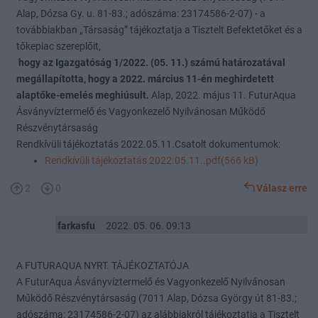
Alap, Dózsa Gy. u. 81-83.; adószáma: 23174586-2-07) - a
továbbiakban „Társaság” tájékoztatja a Tisztelt Befektetőket és a
tőkepiac szereplőit,
hogy az Igazgatóság 1/2022. (05. 11.) számú határozatával
megállapította, hogy a 2022. március 11-én meghirdetett
alaptőke-emelés meghiúsult.
Alap, 2022. május 11. FuturAqua
Ásványvíztermelő és Vagyonkezelő Nyilvánosan Működő
Részvénytársaság
Rendkívüli tájékoztatás 2022.05.11.Csatolt dokumentumok:
Rendkívüli tájékoztatás 2022.05.11..pdf(566 kB)
2
0
Válasz erre
farkasfu
2022. 05. 06. 09:13
A FUTURAQUA NYRT. TÁJÉKOZTATÓJA
A FuturAqua Ásványvíztermelő és Vagyonkezelő Nyilvánosan
Működő Részvénytársaság (7011 Alap, Dózsa György út 81-83.;
adószáma: 23174586-2-07) az alábbiakról tájékoztatja a Tisztelt