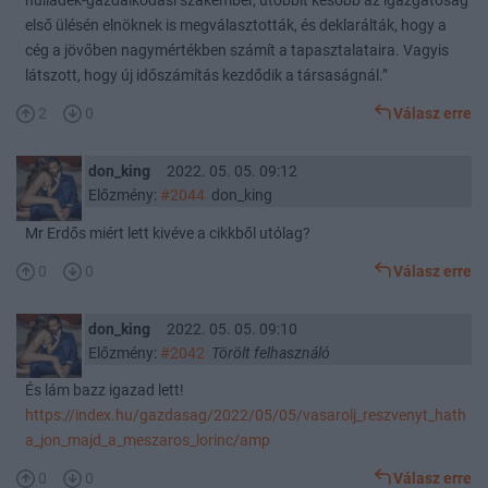
hulladék-gazdálkodási szakember, utóbbit később az igazgatóság
első ülésén elnöknek is megválasztották, és deklarálták, hogy a
cég a jövőben nagymértékben számít a tapasztalataira. Vagyis
látszott, hogy új időszámítás kezdődik a társaságnál.”
2
0
Válasz erre
don_king
2022. 05. 05. 09:12
Előzmény:
#2044
don_king
Mr Erdős miért lett kivéve a cikkből utólag?
0
0
Válasz erre
don_king
2022. 05. 05. 09:10
Előzmény:
#2042
Törölt felhasználó
És lám bazz igazad lett!
https://index.hu/gazdasag/2022/05/05/vasarolj_reszvenyt_hath
a_jon_majd_a_meszaros_lorinc/amp
0
0
Válasz erre