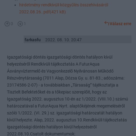
hirdetmény rendkívüli közgyűlés összehívásáról
2022.08.26..pdf(421 kB)
0
1
Válasz erre
farkasfu
2022. 08. 10. 20:47
Igazgatósági döntés igazgatósági döntés hatályon kívül
helyezéséről Rendkívüli tájékoztatás A FuturAqua
Ásványvíztermelő és Vagyonkezelő Nyilvánosan Működő
Részvénytársaság (7011 Alap, Dózsa Gy. u. 81-83.; adószáma:
23174586-2-07) - a továbbiakban „Társaság” tájékoztatja a
Tisztelt Befektetőket és a tőkepiac szereplőit, hogy az
Igazgatóság 2022. augusztus 10-én az 1/2022. (VIII.10.) számú
határozatával a FuturAqua Nyrt. alaptőkéjének megemeléséről
szóló 1/2022. (VI. 29.) sz. igazgatósági határozatát hatályon
kívül helyezte. Alap, 2022. augusztus 10.Rendkívüli tájékoztatás
igazgatósági döntés hatályon kívül helyezéséről
2022.08.10.Csatolt dokumentumok: