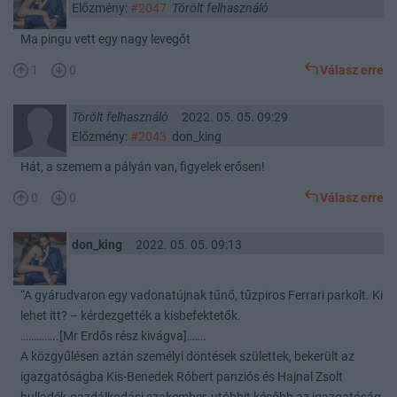
Előzmény:
#2047
Törölt felhasználó
Ma pingu vett egy nagy levegőt
1
0
Válasz erre
Törölt felhasználó
2022. 05. 05. 09:29
Előzmény:
#2043
don_king
Hát, a szemem a pályán van, figyelek erősen!
0
0
Válasz erre
don_king
2022. 05. 05. 09:13
“A gyárudvaron egy vadonatújnak tűnő, tűzpiros Ferrari parkolt. Ki
lehet itt? – kérdezgették a kisbefektetők.
…………..[Mr Erdős rész kivágva]…….
A közgyűlésen aztán személyi döntések születtek, bekerült az
igazgatóságba Kis-Benedek Róbert panziós és Hajnal Zsolt