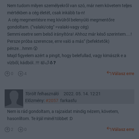
Nem tudom milyen személyekről van szó, már nem követem teljes
mértékben a cég életét, csak inkább ta-n!
A cég megmentésre meg kívülről belenyúló megmentőre
gondoltam. ("valaki/cég" =valaki-vagy cég)
Semmi esetre sem belső irányítóra! Ahhoz már késő szerintem....!
Persze próba szerencse, erre való a más" (befektetők)
pénze...hmm 😲
Majd figyelem azért a pingit, hogy belefullad, vagy kimászik e a
vízből, kádból..!!! 🛀🛁🐧❓
0
4
Válasz erre
Törölt felhasználó
2022. 05. 14. 12:21
Előzmény:
#2057
farkasfu
Nem is rád gondoltam, a rajzaidat mindig nézem, követem,
hasonlítom. Te írjál minél többet :D
2
0
Válasz erre