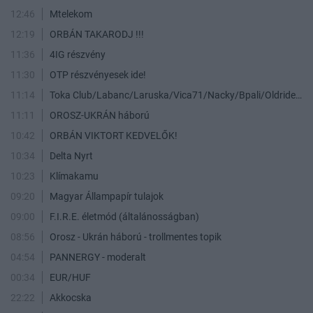
12:46
Mtelekom
12:19
ORBÁN TAKARODJ !!!
11:36
4IG részvény
11:30
OTP részvényesek ide!
11:14
Toka Club/Labanc/Laruska/Vica71/Nacky/Bpali/Oldrider/Josefernando/Mcbull/Kawaszabi
11:11
OROSZ-UKRÁN háború
10:42
ORBÁN VIKTORT KEDVELŐK!
10:34
Delta Nyrt
10:23
Klímakamu
09:20
Magyar Állampapír tulajok
09:00
F.I.R.E. életmód (általánosságban)
08:56
Orosz - Ukrán háború - trollmentes topik
04:54
PANNERGY - moderalt
00:34
EUR/HUF
22:22
Akkocska