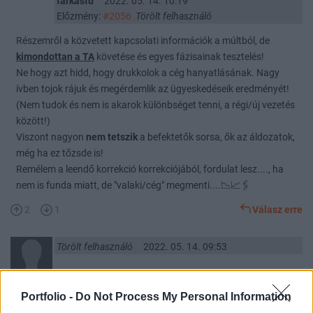
farkasfu
2022. 05. 14. 10:19
Előzmény:
#2056
Törölt felhasználó
Részemről a közvetett kapcsolati információk a múltból, de
kimondottan a TA
követése és egyes fázisainak tesztelés!
Ne hogy azt hidd, hogy drukkolok a cég hanyatlásának. Nagy
ívben tojok rájuk és megérdemlik az ügyeskedéseik eredményét!
(Nem tudok és nem is akarok különbséget tenni, a régi/új vezetés
között!)
Viszont nagyon
nem tetszik
a befektetők sorsa, ők az áldozatok,
még ha ez tőzsde is!
Remélem a leendő korrekció korrekciójából, fordulat lesz...., ha
nem is funda miatt, de "valaki/cég" megmenti....📉📈🖇
2
1
Válasz erre
Törölt felhasználó
2022. 05. 14. 09:53
Én csak azt nem értem, HA ILYEN SZ@R CS@DÖS BÉNA CÉG AMI
Portfolio -
Do Not Process My Personal Information
A ANNYIRA CSŐDBE VAN HOGY A VILÁGON NEM VOLT MÉG