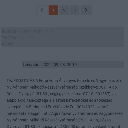
1
2
3
Boti150
2022. 09. 08. 21:10
Törölt hozzászólás
#2080
farkasfu
2022. 09. 08. 20:19
TÁJÉKOZTATÁS A FuturAqua Ásványvíztermelő és Vagyonkezelő
Nyilvánosan Működő Részvénytársaság (székhelye: 7011 Alap,
Dózsa György út 81-83., cégjegyzékszáma: 07-10- 001537), az
alábbiakról tájékoztatja a Tisztelt befektetőket és a tőkepiac
szereplőit: A Budapesti Értéktőzsde Zrt. 306/2022. számú
határozata alapján FuturAqua Ásványvíztermelő és Vagyonkezelő
Nyilvánosan Működő Részvénytársaság (7011 Alap, Dózsa
György út 81-83.) kibocsátó 1.435.000 darab, egyenként 5 forint