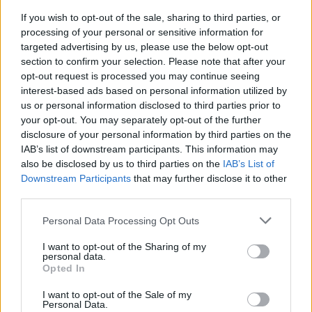
ILYEN CSŐDBE SENKI, MIT KERESTEK ITT ÉS MINEK
If you wish to opt-out of the sale, sharing to third parties, or
FECSÉRLITEK AZ IDŐTÖKET ERRE A CÉGRE :dd::dD:D:d::d:d:d:d:d
processing of your personal or sensitive information for
0
1
Válasz erre
targeted advertising by us, please use the below opt-out
section to confirm your selection. Please note that after your
opt-out request is processed you may continue seeing
farkasfu
2022. 05. 14. 08:33
interest-based ads based on personal information utilized by
Előzmény:
#2054
Metwolf
us or personal information disclosed to third parties prior to
your opt-out. You may separately opt-out of the further
Inkább kimászna már a vízből, mert szétázik..:)
disclosure of your personal information by third parties on the
Ha eléri a pingust /~11-t akkor a környékén jöhet egy korrekció.
IAB’s list of downstream participants. This information may
Természetesen felfelé és
NE
merjünk nagyot álmodni!!!
also be disclosed by us to third parties on the
IAB’s List of
0
1
Válasz erre
Downstream Participants
that may further disclose it to other
third parties.
Metwolf
2022. 05. 14. 00:07
Personal Data Processing Opt Outs
Előzmény:
#2053
farkasfu
I want to opt-out of the Sharing of my
Tusolni fog a Pingus?
personal data.
Opted In
4
0
Válasz erre
I want to opt-out of the Sale of my
Personal Data.