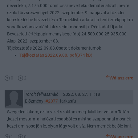
névértékű, 7.175.000 forint össznévértékű dematerializált, névre
szóló törzsrészvényét 2022. szeptember 9. napjával a tőzsdei
kereskedésbe bevezeti és a Terméklista adatait a fenti értékpapírra
vonatkozóan az alábbiak szerint módosítja. Régi adat Új adat
Bevezetett értékpapír mennyisége (db) 24.500.000 25.935.000
Alap, 2022. szeptember 08.
Tájékoztatás 2022.09.08.Csatolt dokumentumok
Tájékoztatás 2022.09.08..pdf(374 kB)
0
2
Válasz erre
Törölt felhasználó
2022. 08. 27. 11:18
Előzmény:
#2077
farkasfu
Szegeden lakom, ezt a vizet szoktam meg. Múltkor voltam Tatán
,kezet mostam a hálózati csapból és mintha szappannal mosnék
kezet ami sose jön le, olyan lágy volt a víz. Nem mernék belőle inni.
1
0
Válasz erre