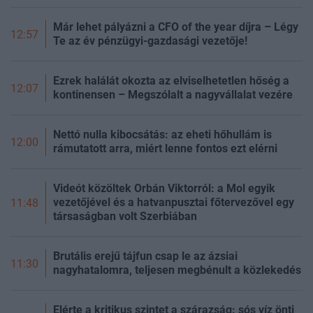
Már lehet pályázni a CFO of the year díjra – Légy
12:57
Te az év pénzügyi-gazdasági vezetője!
Ezrek halálát okozta az elviselhetetlen hőség a
12:07
kontinensen – Megszólalt a nagyvállalat vezére
Nettó nulla kibocsátás: az eheti hőhullám is
12:00
rámutatott arra, miért lenne fontos ezt elérni
Videót közöltek Orbán Viktorról: a Mol egyik
vezetőjével és a hatvanpusztai főtervezővel egy
11:48
társaságban volt Szerbiában
Brutális erejű tájfun csap le az ázsiai
11:30
nagyhatalomra, teljesen megbénult a közlekedés
Elérte a kritikus szintet a szárazság: sós víz önti