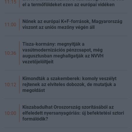
11:15
el a termőföldeket ezen az európai vidéken
Nőnek az európai K+F-források, Magyarország
11:00
viszont az uniós mezőny végén áll
Tisza-kormány: megnyitják a
vasútmodernizációs pénzcsapot, még
10:36
augusztusban meghallgatják az NVVH
vezetőjelöltjeit
Kimondták a szakemberek: komoly veszélyt
rejtenek az elviteles dobozok, de mutatjuk a
10:12
megoldást
Kiszabadulhat Oroszország szorításából az
elfeledett nyersanyagóriás: új befektetési sztori
10:00
formálódik?