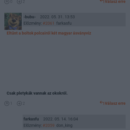
0
2
Válasz erre
-bubu-
2022. 05. 31. 13:53
Előzmény:
#2061
farkasfu
Eltűnt a boltok polcairól két magyar ásványvíz
Csak pletykák vannak az okokról.
1
2
Válasz erre
farkasfu
2022. 05. 14. 16:04
Előzmény:
#2059
don_king