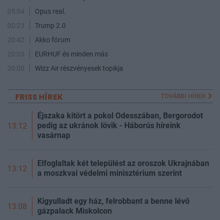
05:04
Opus real.
00:23
Trump 2.0
20:42
Akko fórum
20:03
EURHUF és minden más
20:00
Wizz Air részvényesek topikja
FRISS HÍREK
TOVÁBBI HÍREK
Éjszaka kitört a pokol Odesszában, Bergorodot
pedig az ukránok lövik - Háborús híreink
13:12
vasárnap
Elfoglaltak két települést az oroszok Ukrajnában
13:12
a moszkvai védelmi minisztérium szerint
Kigyulladt egy ház, felrobbant a benne lévő
13:08
gázpalack Miskolcon