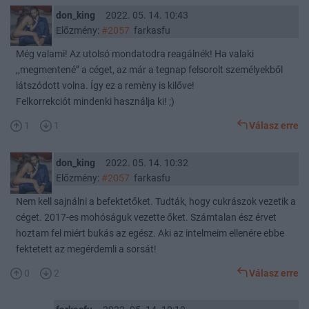
don_king
2022. 05. 14. 10:43
Előzmény:
#2057
farkasfu
Még valami! Az utolsó mondatodra reagálnék! Ha valaki
,,megmentené” a céget, az már a tegnap felsorolt személyekből
látszódott volna. Így ez a remèny is kilőve!
Felkorrekciót mindenki használja ki! ;)
1
1
Válasz erre
don_king
2022. 05. 14. 10:32
Előzmény:
#2057
farkasfu
Nem kell sajnálni a befektetőket. Tudták, hogy cukrászok vezetik a
céget. 2017-es mohóságuk vezette őket. Számtalan ész érvet
hoztam fel miért bukás az egész. Aki az intelmeim ellenére ebbe
fektetett az megérdemli a sorsát!
0
2
Válasz erre