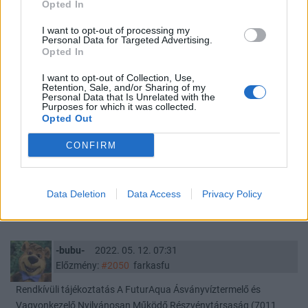
farkasfu
2022. 05. 13. 22:40
Opted In
Előzmény:
#2051
-bubu-
I want to opt-out of processing my
Personal Data for Targeted Advertising.
Nemsokára kimászunk a vízből!🐧👍
Opted In
https://tvc-invdn-
com.investing.com/data/tvc_cfe42b4694d1c1cb4133e3ef2dc27
I want to opt-out of Collection, Use,
Retention, Sale, and/or Sharing of my
1b6.png
Personal Data that Is Unrelated with the
Purposes for which it was collected.
2
1
Válasz erre
Opted Out
CONFIRM
farkasfu
2022. 05. 12. 08:09
Előzmény:
#2051
-bubu-
követni" se érdemes őket...
Data Deletion
Data Access
Privacy Policy
1
3
Válasz erre
-bubu-
2022. 05. 12. 07:31
Előzmény:
#2050
farkasfu
Rendkívüli tájékoztatás A FuturAqua Ásványvíztermelő és
Vagyonkezelő Nyilvánosan Működő Részvénytársaság (7011