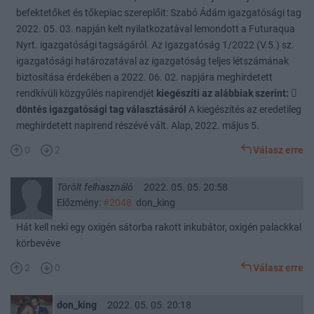
befektetőket és tőkepiac szereplőit: Szabó Ádám igazgatósági tag
2022. 05. 03. napján kelt nyilatkozatával lemondott a Futuraqua
Nyrt. igazgatósági tagságáról. Az Igazgatóság 1/2022 (V.5.) sz.
igazgatósági határozatával az igazgatóság teljes létszámának
biztosítása érdekében a 2022. 06. 02. napjára meghirdetett
rendkívüli közgyűlés napirendjét
kiegészíti az alábbiak szerint: 
döntés igazgatósági tag választásáról
A kiegészítés az eredetileg
meghirdetett napirend részévé vált. Alap, 2022. május 5.
0
2
Válasz erre
Törölt felhasználó
2022. 05. 05. 20:58
Előzmény:
#2048
don_king
Hát kell neki egy oxigén sátorba rakott inkubátor, oxigén palackkal
körbevéve
2
0
Válasz erre
don_king
2022. 05. 05. 20:18