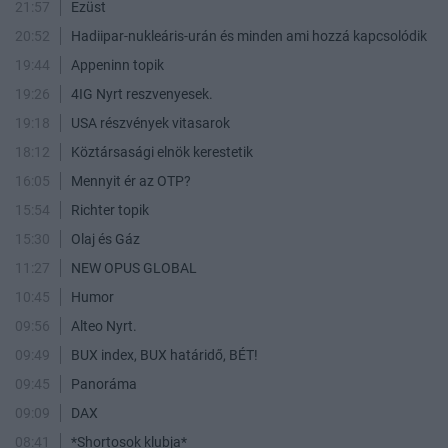
21:57
Ezüst
20:52
Hadiipar-nukleáris-urán és minden ami hozzá kapcsolódik
19:44
Appeninn topik
19:26
4IG Nyrt reszvenyesek.
19:18
USA részvények vitasarok
18:12
Köztársasági elnök kerestetik
16:05
Mennyit ér az OTP?
15:54
Richter topik
15:30
Olaj és Gáz
11:27
NEW OPUS GLOBAL
10:45
Humor
09:56
Alteo Nyrt.
09:49
BUX index, BUX határidő, BÉT!
09:45
Panoráma
09:09
DAX
08:41
*Shortosok klubja*