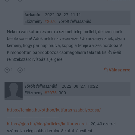
farkasfu
2022. 08. 27. 11:11
Előzmény:
#2076
Törölt felhasználó
Nekem van kutam és nem a szemét telep mellett, de nem innék
belőle sosem! Adok nekik szívesen vizet! Jó ásványvíznek, olyan
kemény, hogy pár nap múlva, kopog a teteje a vizes hordóban!
Kimondottan papírdobozos csomagolásra találták ki! 👍😃😃
re: Szekszárdi vízbázis jeligére!
1
1
Válasz erre
Törölt felhasználó
2022. 08. 27. 10:22
Előzmény:
#2075
R00
https://femina.hu/otthon/kutfuras-szabalyozasa/
-------------------------------------------
https://qjob.hu/blog/articles/kutfuras-arak
- 20, 40 ezerrel
számolva elég sokba kerülne 8 kutat létesíteni