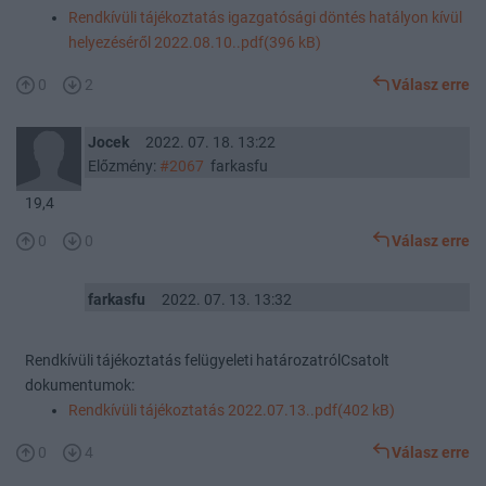
Rendkívüli tájékoztatás igazgatósági döntés hatályon kívül
helyezéséről 2022.08.10..pdf(396 kB)
0
2
Válasz erre
Jocek
2022. 07. 18. 13:22
Előzmény:
#2067
farkasfu
19,4
0
0
Válasz erre
farkasfu
2022. 07. 13. 13:32
Rendkívüli tájékoztatás felügyeleti határozatrólCsatolt
dokumentumok:
Rendkívüli tájékoztatás 2022.07.13..pdf(402 kB)
0
4
Válasz erre