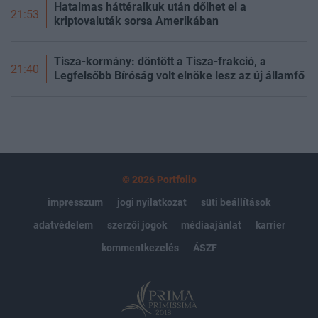
Hatalmas háttéralkuk után dőlhet el a
21:53
kriptovaluták sorsa Amerikában
Tisza-kormány: döntött a Tisza-frakció, a
21:40
Legfelsőbb Bíróság volt elnöke lesz az új államfő
© 2026 Portfolio
impresszum
jogi nyilatkozat
süti beállítások
adatvédelem
szerzői jogok
médiaajánlat
karrier
kommentkezelés
ÁSZF