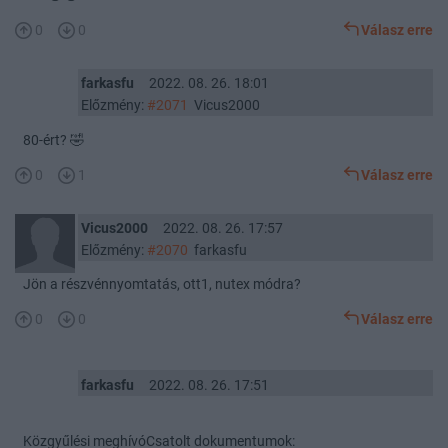
0
0
Válasz erre
farkasfu
2022. 08. 26. 18:01
Előzmény:
#2071
Vicus2000
80-ért? 🤣
0
1
Válasz erre
Vicus2000
2022. 08. 26. 17:57
Előzmény:
#2070
farkasfu
Jön a részvénnyomtatás, ott1, nutex módra?
0
0
Válasz erre
farkasfu
2022. 08. 26. 17:51
Közgyűlési meghívóCsatolt dokumentumok: