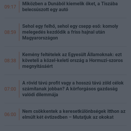
Miközben a Dunából kiemelik őket, a Tiszába
09:17
belecsúszott egy autó
Sehol egy felhő, sehol egy csepp eső: komoly
melegedés kezdődik a friss hajnal után
08:59
Magyarországon
Kemény feltételek az Egyesült Államoknak: ezt
követeli a közel-keleti ország a Hormuzi-szoros
08:38
megnyitásáért
A rövid távú profit vagy a hosszú távú zöld célok
számítanak jobban? A körforgásos gazdaság
07:00
valódi dilemmája
Nem csökkentek a keresetkülönbségek itthon az
06:00
elmúlt két évtizedben – Mutatjuk az okokat