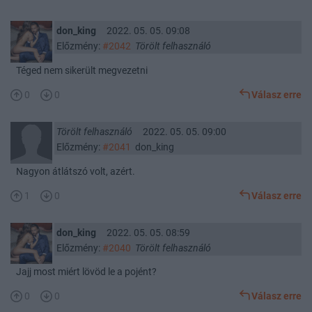
don_king
2022. 05. 05. 09:08
Előzmény:
#2042
Törölt felhasználó
Téged nem sikerült megvezetni
0
0
Válasz erre
Törölt felhasználó
2022. 05. 05. 09:00
Előzmény:
#2041
don_king
Nagyon átlátszó volt, azért.
1
0
Válasz erre
don_king
2022. 05. 05. 08:59
Előzmény:
#2040
Törölt felhasználó
Jajj most miért lövöd le a pojént?
0
0
Válasz erre