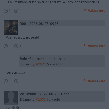
Ez a víz inkább érik a sikerre :D persze jó vagy jobb kezekben :D
0
1
Válasz erre
R00
2022. 08. 27. 09:53
Poshad a víz erősen😃
2
0
Válasz erre
farkasfu
2022. 08. 26. 18:37
Előzmény:
#2073
Vicus2000
jegyzem.....:)
0
1
Válasz erre
Vicus2000
2022. 08. 26. 18:22
Előzmény:
#2072
farkasfu
120😂😂