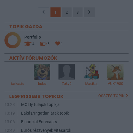
1
2
3
TOPIK GAZDA
Portfolio
4
5
1
AKTÍV FÓRUMOZÓK
farkasfu
-bubu-
Zoky9
_Macika_
VUK1980
LEGFRISSEBB TOPIKOK
ÖSSZES TOPIK
13:23
MOLly tulajok topikja
13:19
Lakás/Ingatlan árak topik
13:06
Financial Forecasts
12:49
Eurós részvények vitasarok