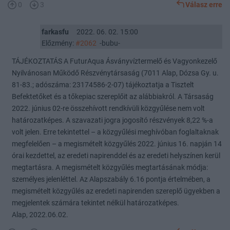
0
3
Válasz erre
farkasfu
2022. 06. 02. 15:00
Előzmény:
#2062
-bubu-
TÁJÉKOZTATÁS A FuturAqua Ásványvíztermelő és Vagyonkezelő
Nyilvánosan Működő Részvénytársaság (7011 Alap, Dózsa Gy. u.
81-83.; adószáma: 23174586-2-07) tájékoztatja a Tisztelt
Befektetőket és a tőkepiac szereplőit az alábbiakról. A Társaság
2022. június 02-re összehívott rendkívüli közgyűlése nem volt
határozatképes. A szavazati jogra jogosító részvények 8,22 %-a
volt jelen. Erre tekintettel – a közgyűlési meghívóban foglaltaknak
megfelelően – a megismételt közgyűlés 2022. június 16. napján 14
órai kezdettel, az eredeti napirenddel és az eredeti helyszínen kerül
megtartásra. A megismételt közgyűlés megtartásának módja:
személyes jelenléttel. Az Alapszabály 6.16 pontja értelmében, a
megismételt közgyűlés az eredeti napirenden szereplő ügyekben a
megjelentek számára tekintet nélkül határozatképes.
Alap, 2022.06.02.