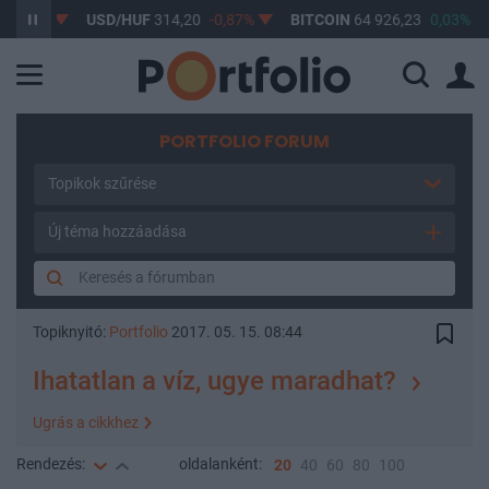
61%
USD/HUF
314,20
-0,87%
BITCOIN
64 926,23
0,03%
B
PORTFOLIO FORUM
Topikok szűrése
Új téma hozzáadása
Topiknyitó:
Portfolio
2017. 05. 15. 08:44
Ihatatlan a víz, ugye maradhat?
Ugrás a cikkhez
Rendezés:
oldalanként:
20
40
60
80
100