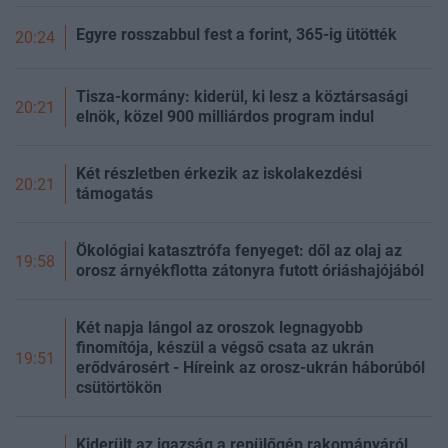
Egyre rosszabbul fest a forint, 365-ig ütötték
20:24
Tisza-kormány: kiderül, ki lesz a köztársasági
20:21
elnök, közel 900 milliárdos program indul
Két részletben érkezik az iskolakezdési
20:21
támogatás
Ökológiai katasztrófa fenyeget: dől az olaj az
19:58
orosz árnyékflotta zátonyra futott óriáshajójából
Két napja lángol az oroszok legnagyobb
finomítója, készül a végső csata az ukrán
19:51
erődvárosért - Híreink az orosz-ukrán háborúból
csütörtökön
Kiderült az igazság a repülőgép rakományáról,