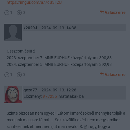
https://imgur.com/a/7qB3FZB
1
0
Válasz erre
x2029J
2024. 09. 13. 14:38
Összeomlás!!! :)
2023. szeptember 7. MNB EURHUF középárfolyam: 390,83
2024. szeptember 5. MNB EURHUF középárfolyam: 392,93
1
0
Válasz erre
geza77
2024. 09. 13. 12:28
Előzmény:
#77235
matatakakiba
Szinte biztosan nem egyedi. Látom ismerősöknél mennyire tolják a
menjünk meccsre témát... Sok közülük azért nem megy, amikor
szinte ennek él, mert nem jut már rávaló. Sz@r ügy, hogy a