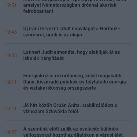
amelyet Németországban drónnal akartak
19:51
felrobbantani
Új iráni tervezet látott napvilágot a Hormuzi-
19:45
szorosról, ugrik is az olajár
Lannert Judit elmondta, hogy alakítják át az
19:35
iskolák irányítását
Energiakrízis: rekordhőség, kicsit magasabb
Duna, kiszáradó patakok és folytatódó energia-
19:11
és víztakarékosság országszerte
Jó hírt közölt Orbán Anita: stabilizálódott a
19:11
vízhozam Szlovákia felől
A szemünk előtt zajlik az evolúció: különös
19:07
változásokat hozott az állatokon a városi élet