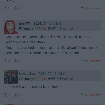
Feri! :)
1
0
Válasz erre
geza77
2024. 09. 13. 08:48
Előzmény:
#77220
Törölt felhasználó
Szerinted nem a kórházakkal kellett volna kezdeni és utána
jöhettek volna a stadionok?
Most mi van a stadionokban ebben a pillanatban? A fociokosok
bemennek 2 órákra tombolni néha?? Ez fontosabb?
3
0
Válasz erre
kisvasutas
2024. 09. 13. 08:46
Előzmény:
#77220
Törölt felhasználó
Átnevezték a stadionokat kórháznak ?
2
0
Válasz erre