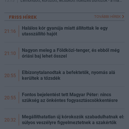
15:15
Lemondott, körözött, lecsukott fideszes bűnözők - a maffia végnapjai
FRISS HÍREK
TOVÁBBI HÍREK
Halálos kór gyanúja miatt állítottak le egy
21:16
utasszállító hajót
Nagyon meleg a Földközi-tenger, és ebből még
21:10
óriási baj lehet ősszel
Elbizonytalanodtak a befektetők, nyomás alá
20:55
kerültek a tőzsdék
Fontos bejelentést tett Magyar Péter: nincs
20:55
szükség az önkéntes fogyasztáscsökkentésre
Megállíthatatlan új kórokozók szabadulhatnak el:
20:32
súlyos veszélyre figyelmeztetnek a szakértők