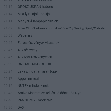
21:15
OROSZ-UKRÁN háború
21:14
MOLly tulajok topikja
21:11
Magyar Állampapír tulajok
21:07
Toka Club/Labanc/Laruska/Vica71/Nacky/Bpali/Oldrider/Josefernando/Mcbull/Kawaszabi
20:58
Waberers
20:45
Eurós részvények vitasarok
20:45
4IG részvény
20:45
4IG Nyrt reszvenyesek.
20:33
ORBÁN TAKARODJ !!!
20:24
Lakás/Ingatlan árak topik
20:17
Appeninn real
20:12
NUTEX mindenkinek
19:48
Amixa Kisemmizettek és Földönfutók Nyrt.
19:48
PANNERGY - moderalt
19:36
DAX