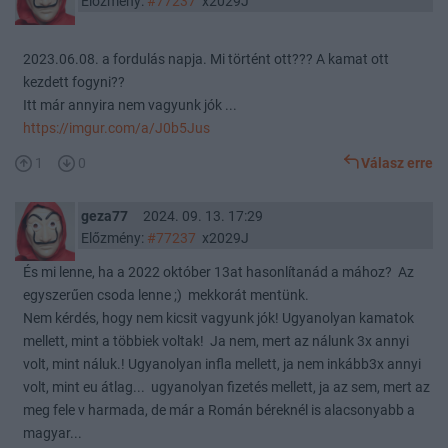
Előzmény:
#77237
x2029J
2023.06.08. a fordulás napja. Mi történt ott??? A kamat ott
kezdett fogyni??
Itt már annyira nem vagyunk jók ...
https://imgur.com/a/J0b5Jus
1
0
Válasz erre
geza77
2024. 09. 13. 17:29
Előzmény:
#77237
x2029J
És mi lenne, ha a 2022 október 13at hasonlítanád a mához? Az
egyszerűen csoda lenne ;) mekkorát mentünk.
Nem kérdés, hogy nem kicsit vagyunk jók! Ugyanolyan kamatok
mellett, mint a többiek voltak! Ja nem, mert az nálunk 3x annyi
volt, mint náluk.! Ugyanolyan infla mellett, ja nem inkább3x annyi
volt, mint eu átlag... ugyanolyan fizetés mellett, ja az sem, mert az
meg fele v harmada, de már a Román béreknél is alacsonyabb a
magyar...