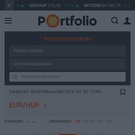
3
0,8%
USD/HUF
316,36
1,05%
BITCOIN
64 380,75
-0,34%
PORTFOLIO FORUM
Topikok szűrése
Új téma hozzáadása
Topiknyitó:
Törölt felhasználó
2014. 02. 20. 15:09
EUR/HUF
Rendezés:
oldalanként:
20
40
60
80
100