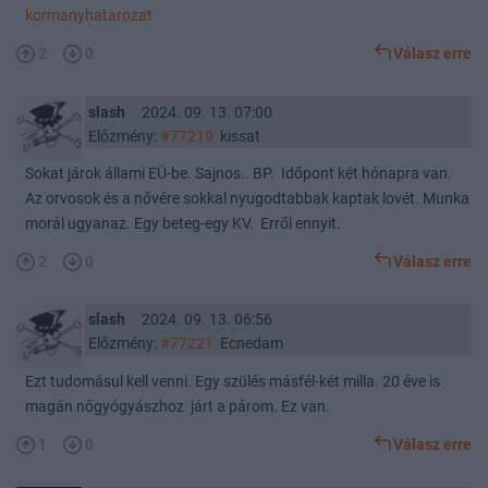
kormanyhatarozat
2
0
Válasz erre
slash
2024. 09. 13. 07:00
Előzmény:
#77219
kissat
Sokat járok állami EÜ-be. Sajnos.. BP. Időpont két hónapra van.
Az orvosok és a nővére sokkal nyugodtabbak kaptak lovét. Munka
morál ugyanaz. Egy beteg-egy KV. Erről ennyit.
2
0
Válasz erre
slash
2024. 09. 13. 06:56
Előzmény:
#77221
Ecnedam
Ezt tudomásul kell venni. Egy szülés másfél-két milla. 20 éve is
magán nőgyógyászhoz járt a párom. Ez van.
1
0
Válasz erre