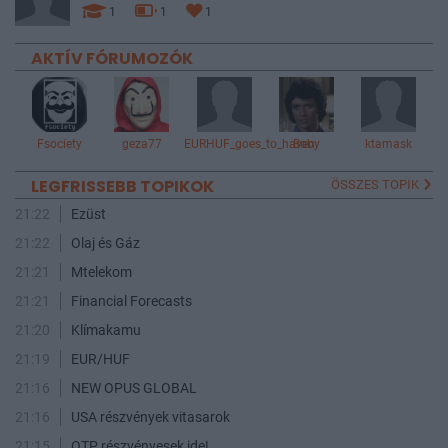
1
1
1
AKTÍV FÓRUMOZÓK
Fsociety
geza77
EURHUF_goes_to_haven
Boby
ktamask
LEGFRISSEBB TOPIKOK
ÖSSZES TOPIK
21:22
Ezüst
21:22
Olaj és Gáz
21:21
Mtelekom
21:21
Financial Forecasts
21:20
Klímakamu
21:19
EUR/HUF
21:16
NEW OPUS GLOBAL
21:16
USA részvények vitasarok
21:15
OTP részvényesek ide!