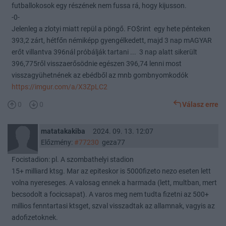
futballokosok egy részének nem fussa rá, hogy kijusson.
-0-
Jelenleg a zlotyi miatt repül a pöngő. FO$rint egy hete pénteken
393,2 zárt, hétfőn némiképp gyengélkedett, majd 3 nap mAGYAR
erőt villantva 396nál próbálják tartani ... 3 nap alatt sikerült
396,775ről visszaerősödnie egészen 396,74 lenni most
visszagyühetnének az ebédből az mnb gombnyomkodók
https://imgur.com/a/X3ZpLC2
0
0
Válasz erre
matatakakiba
2024. 09. 13. 12:07
Előzmény:
#77230
geza77
Focistadion: pl. A szombathelyi stadion
15+ milliard ktsg. Mar az epiteskor is 5000fizeto nezo eseten lett
volna nyereseges. A valosag ennek a harmada (lett, multban, mert
becsodolt a focicsapat). A varos meg nem tudta fizetni az 500+
millios fenntartasi ktsget, szval visszadtak az allamnak, vagyis az
adofizetoknek.