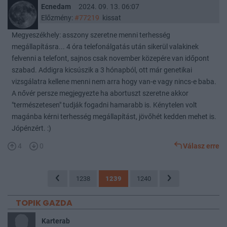
Ecnedam
2024. 09. 13. 06:07
Előzmény:
#77219
kissat
Megyeszékhely: asszony szeretne menni terhesség
megállapításra... 4 óra telefonálgatás után sikerül valakinek
felvenni a telefont, sajnos csak november közepére van időpont
szabad. Addigra kicsúszik a 3 hónapból, ott már genetikai
vizsgálatra kellene menni nem arra hogy van-e vagy nincs-e baba.
A nővér persze megjegyezte ha abortuszt szeretne akkor
"természetesen" tudják fogadni hamarabb is. Kénytelen volt
magánba kérni terhesség megállapítást, jövőhét kedden mehet is.
Jópénzért. :)
4
0
Válasz erre
1238
1239
1240
TOPIK GAZDA
Karterab