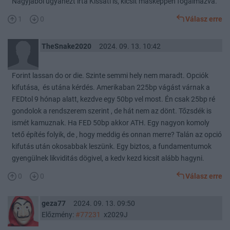
Nagyjából ugyanezt írta Kissati is, kicsit másképpen fogalmazva.
1
0
Válasz erre
TheSnake2020
2024. 09. 13. 10:42
Forint lassan do or die. Szinte semmi hely nem maradt. Opciók
kifutása, és utána kérdés. Amerikaban 225bp vágást várnak a
FEDtol 9 hónap alatt, kezdve egy 50bp vel most. Én csak 25bp ré
gondolok a rendszerem szerint , de hát nem az dönt. Tőzsdék is
ismét kamuznak. Ha FED 50bp akkor ATH. Egy nagyon komoly
tető építés folyik, de , hogy meddig és onnan merre? Talán az opció
kifutás után okosabbak leszünk. Egy biztos, a fundamentumok
gyengülnek likviditás dögivel, a kedv kezd kicsit alább hagyni.
0
0
Válasz erre
geza77
2024. 09. 13. 09:50
Előzmény:
#77231
x2029J