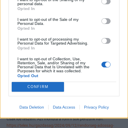
Előzmény:
#77220
Törölt felhasználó
personal data.
Opted In
A másik 50% pedig tisztában van azzal, hogy nagy a
munkaerőhiány, és ha csak szimplán sz@rul dolgozik, akkor se
I want to opt-out of the Sale of my
Personal Data.
fogják sose kirúgni. 50% jól dolgozó sose fog jó egészségügyet
Opted In
csinálni.
Ezt a morális helyzetet Kádár óta rakta össze a magyar politika, és
I want to opt-out of processing my
Personal Data for Targeted Advertising.
Orbán is hozzátette a magáét az elmúlt 14 évben. Éveken át
Opted In
halogatta a bérrendezést, a legjobbak már akkor leléptek (külföld,
magán).
I want to opt-out of Collection, Use,
Retention, Sale, and/or Sharing of my
Kb esélytelen lesz neki 2026-ig érdemben rendbetenni, belesétált a
Personal Data that Is Unrelated with the
Purposes for which it was collected.
saját csapdájába. Az egész rendszer működése egy káosz, és a
Opted Out
benne levők nem fogják támogatni a változtatást.
CONFIRM
3
0
Válasz erre
TitusPullo
2024. 09. 13. 08:05
Data Deletion
Data Access
Privacy Policy
Csak ide teszem. Azt mondta a foni h sok penzunk van.
https://telex.hu/gazdasag/2024/09/12/rendorseg-adossag-