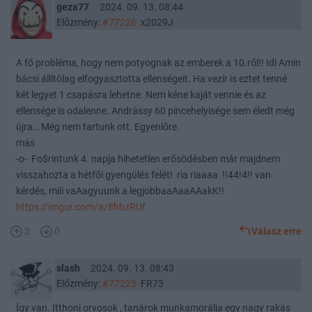
geza77
2024. 09. 13. 08:44
Előzmény:
#77226
x2029J
A fő probléma, hogy nem potyognak az emberek a 10.ről!! Idi Amin
bácsi állítólag elfogyasztotta ellenségeit. Ha vezír is eztet tenné
két legyet 1 csapásra lehetne. Nem kéne kaját vennie és az
ellensége is odalenne. Andrássy 60 pincehelyisége sem éledt még
újra...Még nem tartunk ott. Egyenlőre.
más
-o- Fo$rintunk 4. napja hihetetlen erősödésben már majdnem
visszahozta a hétfői gyengülés felét! ria riaaaa !!44!4!! van
kérdés, miii vaAagyuunk a legjobbaaAaaAAakK!!
https://imgur.com/a/8hhzRUf
3
0
Válasz erre
slash
2024. 09. 13. 08:43
Előzmény:
#77225
FR73
Így van. Itthoni orvosok , tanárok munkamorálja egy nagy rakás