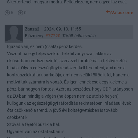
Sikertortenet, magyar modra. Feltetelezem, nem egyedi az eset.
6
0
Válasz erre
Zanza2
2024. 09. 13. 11:55
Előzmény:
#77220
Törölt felhasználó
Igazad van, ez nem (csak!) pénz kérdés.
Viszont ha egy teljes szektor fele hitvány/szar, akkor az
elsősorban rendszerszintű, szervezeti probléma, a felsővezetés
hibája. Olyan egészségügyi rendszert kell teremteni, ami nem a
kontraszelektáltak parkolója, ami nem velük töltődik fel, hanem a
motiváltak számára is vonzó. És igen, ennek csak egyik eleme a
pénz, bár nagyon fontos. Azért az beszédes, hogy GDP-arányosan
az EU-ban mindig a végén (ha éppen nem az utolsó helyen)
kullogunk az egészségügyi ráfordítás tekintetében, ráadásul évek
óta csökkenő a trend. A jövő évi költségvetésben is tovább
csökkentik.
Szóval, a fejétől bűzlik a hal.
Ugyanez van az oktatásban is.