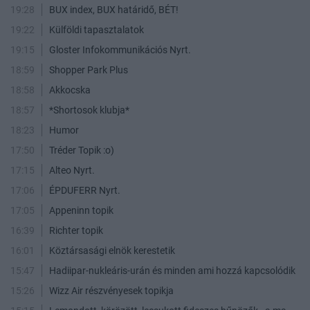
19:28
BUX index, BUX határidő, BÉT!
19:22
Külföldi tapasztalatok
19:15
Gloster Infokommunikációs Nyrt.
18:59
Shopper Park Plus
18:58
Akkocska
18:57
*Shortosok klubja*
18:23
Humor
17:50
Tréder Topik :o)
17:15
Alteo Nyrt.
17:06
ÉPDUFERR Nyrt.
17:05
Appeninn topik
16:39
Richter topik
16:01
Köztársasági elnök kerestetik
15:47
Hadiipar-nukleáris-urán és minden ami hozzá kapcsolódik
15:26
Wizz Air részvényesek topikja