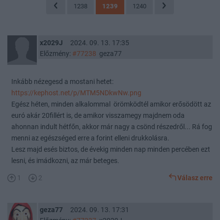
1238
1239
1240
x2029J
2024. 09. 13. 17:35
Előzmény:
#77238
geza77
Inkább nézegesd a mostani hetet:
https://kephost.net/p/MTM5NDkwNw.png
Egész héten, minden alkalommal örömködtél amikor erősödött az
euró akár 20fillért is, de amikor visszamegy majdnem oda
ahonnan indult hétfőn, akkor már nagy a csönd részedről... Rá fog
menni az egészséged erre a forint elleni drukkolásra.
Lesz majd esés biztos, de évekig minden nap minden percében ezt
lesni, és imádkozni, az már beteges.
1
2
Válasz erre
geza77
2024. 09. 13. 17:31