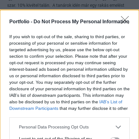
szar. 10% kivétel talán. A tanárok idén már egy rakás emelést
kaptak és az oktatás egy nagy szar. Két kölyköt hordok isibe és
szülöire járok így nem a macskás nőktől kaptam az infót. A
Portfolio -
Do Not Process My Personal Information
tanárok a covid óta nem tértek magukhoz. Hozzászoktak az
otthonlét=full fizu élethez. erről ennyit.
If you wish to opt-out of the sale, sharing to third parties, or
processing of your personal or sensitive information for
1
1
Válasz erre
targeted advertising by us, please use the below opt-out
section to confirm your selection. Please note that after your
x2029J
2024. 09. 13. 08:34
opt-out request is processed you may continue seeing
interest-based ads based on personal information utilized by
us or personal information disclosed to third parties prior to
Igaza van orbánnak! Az itteni propagandisták is iszonyat
your opt-out. You may separately opt-out of the further
gyengék... LOL
disclosure of your personal information by third parties on the
https://mfor.hu/cikkek/kozelet/megremeghet-rogan-antal-
IAB’s list of downstream participants. This information may
pozicioja-is-nem-elegedett-orban-viktor-a-
also be disclosed by us to third parties on the
IAB’s List of
kormanypropagandaval.html
Downstream Participants
that may further disclose it to other
third parties.
0
1
Válasz erre
Personal Data Processing Opt Outs
FR73
2024. 09. 13. 08:30
I want to opt-out of the Sharing of my