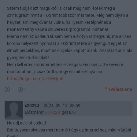
Sztem tudják ezt maguktól is, csak még nem lépték meg a
szintugrást, mint a FO$rint többször már tette. Még nem olyan a
helyzet, ami megkívánta volna, ha ilyesmiket lépnének a
népnemzetthy valuta szuverén űrprogramot indítana!
Máma nem az usdeurral, sem nem a zlotyival megyünk, ma a cseh
korona helyezett nyomást a FO$rintra! Ma az gyengült egyet az
elmúlt percekben, most az ő szelük kapott alánk. Azzal tartunk, aki
gyengíteni tud minket!
Nem kell érteni az internethez és Vágási Feri sem vitte kevésre
mostanában :) csak tudta, hogy és mit kell nyalnia
https://imgur.com/a/ZvyQmfl
1
1
Válasz erre
x2029J
2024. 09. 13. 08:59
Előzmény:
#77228
geza77
Ne adj neki ötleteket!
Bár úgysem olvassa mert nem ért úgy az Internethez, mint Vágási