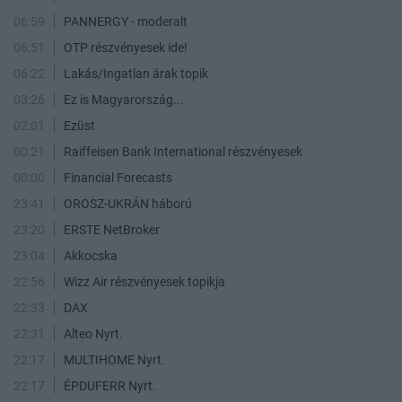
06:59
PANNERGY - moderalt
06:51
OTP részvényesek ide!
06:22
Lakás/Ingatlan árak topik
03:26
Ez is Magyarország...
02:01
Ezüst
00:21
Raiffeisen Bank International részvényesek
00:00
Financial Forecasts
23:41
OROSZ-UKRÁN háború
23:20
ERSTE NetBroker
23:04
Akkocska
22:56
Wizz Air részvényesek topikja
22:33
DAX
22:31
Alteo Nyrt.
22:17
MULTIHOME Nyrt.
22:17
ÉPDUFERR Nyrt.