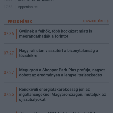
17:58
Appeninn real
FRISS HÍREK
TOVÁBBI HÍREK
Gyűlnek a felhők, több kockázat miatt is
07:36
megrángathatják a forintot
Nagy rali után visszatért a bizonytalanság a
07:27
tőzsdékre
Megugrott a Shopper Park Plus profitja, nagyot
07:27
dobott az eredményen a lengyel terjeszkedés
Rendkívüli energiatakarékosság jön az
ingatlancégeknél Magyarországon: mutatjuk az
07:26
új szabályokat