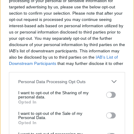
processing of your personal or sensitive information for
targeted advertising by us, please use the below opt-out
Törölt felhasználó
2014. 07. 31. 15:24
section to confirm your selection. Please note that after your
Előzmény:
#18
Stiv
opt-out request is processed you may continue seeing
interest-based ads based on personal information utilized by
lecsó shortot kiütik ))))))))))))))
us or personal information disclosed to third parties prior to
0
1
Válasz erre
your opt-out. You may separately opt-out of the further
disclosure of your personal information by third parties on the
IAB’s list of downstream participants. This information may
-bubu-
2014. 07. 31. 15:27
also be disclosed by us to third parties on the
IAB’s List of
Előzmény:
#16
Törölt felhasználó
Downstream Participants
that may further disclose it to other
link
third parties.
Personal Data Processing Opt Outs
jó az egész de a válasz a kérdésedre a 20 dik perctől benne van :)
I want to opt-out of the Sharing of my
0
0
Válasz erre
personal data.
Opted In
1
2
3
I want to opt-out of the Sale of my
Personal Data.
Opted In
TOPIK GAZDA