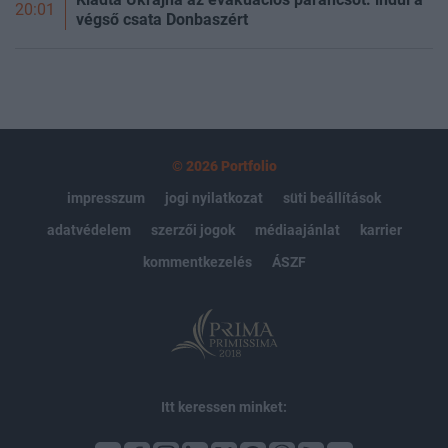
20:01
végső csata Donbaszért
© 2026 Portfolio
impresszum
jogi nyilatkozat
süti beállítások
adatvédelem
szerzői jogok
médiaajánlat
karrier
kommentkezelés
ÁSZF
Itt keressen minket: