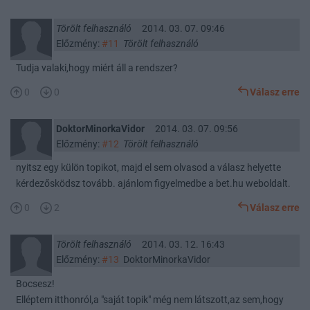
Törölt felhasználó
2014. 03. 07. 09:46
Előzmény:
#11
Törölt felhasználó
Tudja valaki,hogy miért áll a rendszer?
0
0
Válasz erre
DoktorMinorkaVidor
2014. 03. 07. 09:56
Előzmény:
#12
Törölt felhasználó
nyitsz egy külön topikot, majd el sem olvasod a válasz helyette
kérdezősködsz tovább. ajánlom figyelmedbe a bet.hu weboldalt.
0
2
Válasz erre
Törölt felhasználó
2014. 03. 12. 16:43
Előzmény:
#13
DoktorMinorkaVidor
Bocsesz!
Elléptem itthonról,a "saját topik" még nem látszott,az sem,hogy