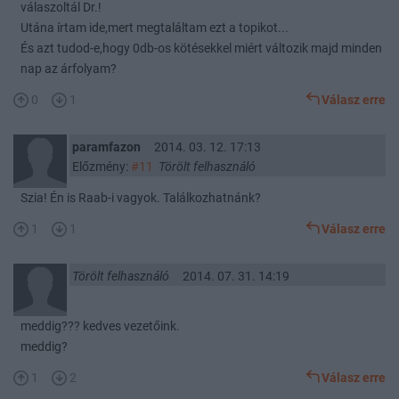
válaszoltál Dr.!
Utána írtam ide,mert megtaláltam ezt a topikot...
És azt tudod-e,hogy 0db-os kötésekkel miért változik majd minden
nap az árfolyam?
0
1
Válasz erre
paramfazon
2014. 03. 12. 17:13
Előzmény:
#11
Törölt felhasználó
Szia! Én is Raab-i vagyok. Találkozhatnánk?
1
1
Válasz erre
Törölt felhasználó
2014. 07. 31. 14:19
meddig??? kedves vezetőink.
meddig?
1
2
Válasz erre