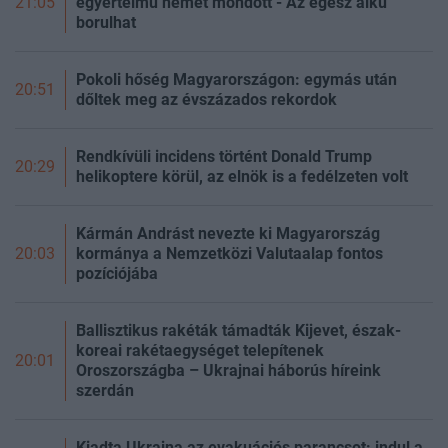
egyértelmű nemet mondott - Az egész alku
21:05
borulhat
Pokoli hőség Magyarországon: egymás után
20:51
dőltek meg az évszázados rekordok
Rendkívüli incidens történt Donald Trump
20:29
helikoptere körül, az elnök is a fedélzeten volt
Kármán Andrást nevezte ki Magyarország
kormánya a Nemzetközi Valutaalap fontos
20:03
pozíciójába
Ballisztikus rakéták támadták Kijevet, észak-
koreai rakétaegységet telepítenek
20:01
Oroszországba – Ukrajnai háborús híreink
szerdán
Kiadta Ukrajna az evakuációs parancsot: indul a