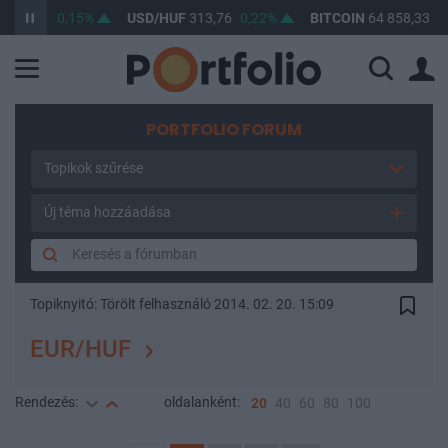
62,27
0,15%
USD/HUF
313,76
0,22%
BITCOIN
64 858,33
0,4
PORTFOLIO FORUM
Topikok szűrése
Új téma hozzáadása
Topiknyitó:
Törölt felhasználó
2014. 02. 20. 15:09
EUR/HUF
Rendezés:
oldalanként:
20
40
60
80
100