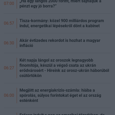
„Ha egy lángos 2000 forint, miért sajnáljuk a
07:00
pénzt egy jó borra?”
Tisza-kormány: közel 900 milliárdos program
06:57
indul, energetikai lépésekről dönt a kabinet
Akár évtizedes rekordot is hozhat a magyar
06:30
infláció
Két napja lángol az oroszok legnagyobb
finomítója, készül a végső csata az ukrán
06:27
erődvárosért - Híreink az orosz-ukrán háborúból
csütörtökön
Megjött az energiakrízis-számla: hiába a
spórolás, súlyos forintokat éget el az ország
06:00
esténként