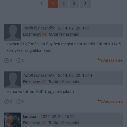
1
2
3
Törölt felhasználó
2014. 02. 20. 15:11
Előzmény:
#1
Törölt felhasználó
közben 312,7 már, hát úgy fest megint nem sikerült átütni a 314,5
környékét szignifikánsan...
0
0
Válasz erre
Törölt felhasználó
2014. 02. 20. 15:14
Előzmény:
#2
Törölt felhasználó
én ma váltottam EUR-t, úgy fest jókor:)
0
0
Válasz erre
kimpaa
2014. 02. 20. 15:16
Előzmény:
#3
Törölt felhasználó