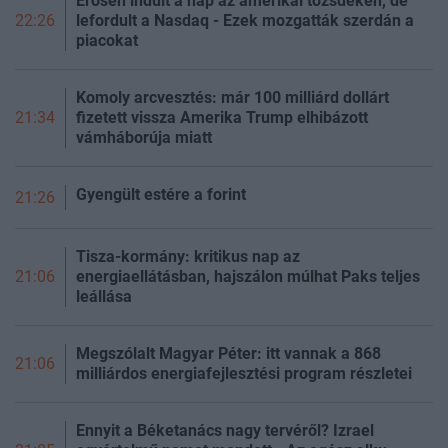
Erősen indult a nap az amerikai tőzsdéken, de
lefordult a Nasdaq - Ezek mozgatták szerdán a
22:26
piacokat
Komoly arcvesztés: már 100 milliárd dollárt
fizetett vissza Amerika Trump elhibázott
21:34
vámháborúja miatt
Gyengült estére a forint
21:26
Tisza-kormány: kritikus nap az
energiaellátásban, hajszálon múlhat Paks teljes
21:06
leállása
Megszólalt Magyar Péter: itt vannak a 868
21:06
milliárdos energiafejlesztési program részletei
Ennyit a Béketanács nagy tervéről? Izrael