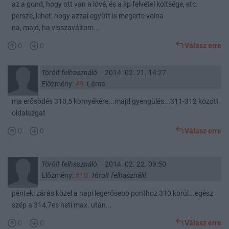
az a gond, hogy ott van a lóvé, és a kp felvétel költsége, etc.
persze, lehet, hogy azzal együtt is megérte volna
na, majd, ha visszaváltom...
0
0
Válasz erre
Törölt felhasználó
2014. 02. 21. 14:27
Előzmény:
#9
Láma
ma erősödés 310,5 környékére...majd gyengülés...311-312 között
oldalazgat
0
0
Válasz erre
Törölt felhasználó
2014. 02. 22. 09:50
Előzmény:
#10
Törölt felhasználó
pénteki zárás közel a napi legerősebb ponthoz 310 körül...egész
szép a 314,7es heti max. után...
0
0
Válasz erre