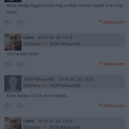
Mivel mindig reggel húzzák meg a héten, holnap megint 314-n fog
nyitni.
0
0
Válasz erre
Láma
2014. 02. 20. 15:18
Előzmény:
#3
Törölt felhasználó
Hol, ha nem titok?
0
0
Válasz erre
Törölt felhasználó
2014. 02. 20. 15:22
Előzmény:
#3
Törölt felhasználó
Erste, közép 313,68, mint dolgozó...
0
0
Válasz erre
Láma
2014. 02. 20. 15:33
Előzmény:
#6
Törölt felhasználó