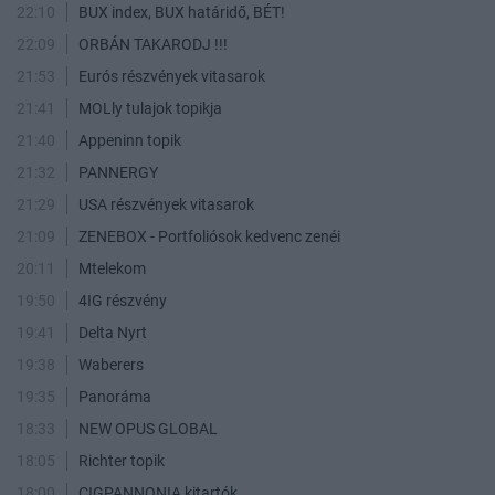
22:10
BUX index, BUX határidő, BÉT!
22:09
ORBÁN TAKARODJ !!!
21:53
Eurós részvények vitasarok
21:41
MOLly tulajok topikja
21:40
Appeninn topik
21:32
PANNERGY
21:29
USA részvények vitasarok
21:09
ZENEBOX - Portfoliósok kedvenc zenéi
20:11
Mtelekom
19:50
4IG részvény
19:41
Delta Nyrt
19:38
Waberers
19:35
Panoráma
18:33
NEW OPUS GLOBAL
18:05
Richter topik
18:00
CIGPANNONIA kitartók