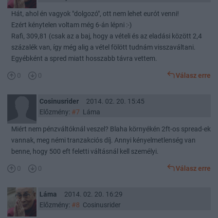
Hát, ahol én vagyok "dolgozó", ott nem lehet eurót venni!
Ezért kénytelen voltam még 6-án lépni :-)
Rafi, 309,81 (csak az a baj, hogy a vételi és az eladási között 2,4
százalék van, így még alig a vétel fölött tudnám visszaváltani.
Egyébként a spred miatt hosszabb távra vettem.
0
0
Válasz erre
Cosinusrider
2014. 02. 20. 15:45
Előzmény:
#7
Láma
Miért nem pénzváltóknál veszel? Blaha környékén 2ft-os spread-ek
vannak, meg némi tranzakciós díj. Annyi kényelmetlenség van
benne, hogy 500 eft feletti váltásnál kell személyi.
0
0
Válasz erre
Láma
2014. 02. 20. 16:29
Előzmény:
#8
Cosinusrider