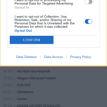
I want to opt-out of processing my
Karterab
Personal Data for Targeted Advertising.
Opted In
1
1
1
I want to opt-out of Collection, Use,
AKTÍV FÓRUMOZÓK
Retention, Sale, and/or Sharing of my
Personal Data that Is Unrelated with the
Purposes for which it was collected.
Opted Out
CONFIRM
Fsociety
geza77
EURHUF_goes_to_haven
Boby
ktamask
LEGFRISSEBB TOPIKOK
ÖSSZES TOPIK
Data Deletion
Data Access
Privacy Policy
07:41
Toka Club/Labanc/Laruska/Vica71/Nacky/Bpali/Oldrider/Josefernando/Mcbull/Kawaszabi
07:41
Shopper Park Plus
07:33
4IG Nyrt reszvenyesek.
07:28
Magyar Állampapír tulajok
07:25
EUR/HUF
07:21
Klímakamu
07:13
Humor
07:04
ORBÁN VIKTORT KEDVELŐK!