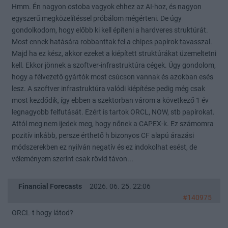
Hmm. Én nagyon ostoba vagyok ehhez az AI-hoz, és nagyon
egyszerű megközelítéssel próbálom mégérteni. De úgy
gondolkodom, hogy előbb ki kell építeni a hardveres struktúrát.
Most ennek hatására robbanttak fel a chipes papírok tavasszal.
Majd ha ez kész, akkor ezeket a kiépített struktúrákat üzemeltetni
kell. Ekkor jönnek a szoftver-infrastruktúra cégek. Úgy gondolom,
hogy a félvezető gyártók most csúcson vannak és azokban esés
lesz. A szoftver infrastruktúra valódi kiépítése pedig még csak
most kezdődik, így ebben a szektorban várom a következő 1 év
legnagyobb felfutását. Ezért is tartok ORCL, NOW, stb papírokat.
Attól meg nem ijedek meg, hogy nőnek a CAPEX-k. Ez számomra
pozitív inkább, persze érthető h bizonyos CF alapú árazási
módszerekben ez nyilván negatív és ez indokolhat esést, de
véleményem szerint csak rövid távon...
Financial Forecasts
2026. 06. 25. 22:06
#140975
ORCL-t hogy látod?