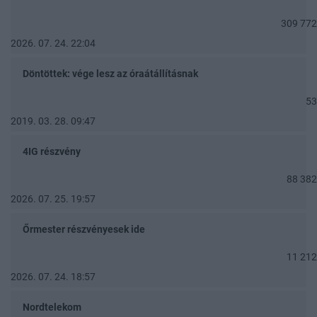
309 772
2026. 07. 24. 22:04
Döntöttek: vége lesz az óraátállításnak
53
2019. 03. 28. 09:47
4IG részvény
88 382
2026. 07. 25. 19:57
Őrmester részvényesek ide
11 212
2026. 07. 24. 18:57
Nordtelekom