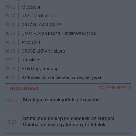
09:02
Mtelekom
09:00
USA - Irán háború
08:59
ORBÁN TAKARODJ !!!
08:13
Orosz - Ukrán háború - trollmentes topik
08:08
Alteo Nyrt.
08:05
OROSZ-UKRÁN háború
07:21
Klímakamu
03:26
Ez is Magyarország...
00:21
Raiffeisen Bank International részvényesek
FRISS HÍREK
TOVÁBBI HÍREK
Meglepő számok jöttek a Zwacktól
10:25
Szinte már holnap belépnének az Európai
10:25
Unióba, de van egy kemény feltételük