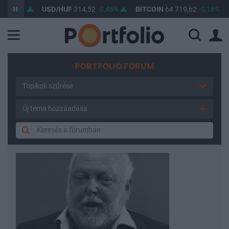
37%
USD/HUF
314,52
0,46%
BITCOIN
64 719,62
0,18%
B
PORTFOLIO FORUM
Topikok szűrése
Új téma hozzáadása