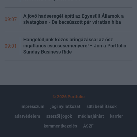
A jövő hadseregét építi az Egyesült Államok a
09:07
sivatagban - De becsúszott pár váratlan hiba
Hangolódjunk közös bringázással az ősz
ingatlanos csúcseseményére! − Jön a Portfolio
09:01
Sunday Business Ride
© 2026 Portfolio
impresszum
jogi nyilatkozat
süti beállítások
adatvédelem
szerzői jogok
médiaajánlat
karrier
kommentkezelés
ÁSZF