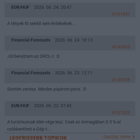
EUR/HUF
2026. 06. 24. 20:47
#101397
A tények itt senkit sem érdekelnek...
Financial Forecasts
2026. 06. 24. 18:13
#140905
Jól benéztem az ORCL-t. :D
Financial Forecasts
2026. 06. 23. 12:11
#140838
Szintén zenész. Minden papírom piros. :D
EUR/HUF
2026. 06. 22. 07:43
#101329
A turizmusnak idén vége lesz. Csak ez önmagában 0.5 %-al
csökkentheti a Gdp-t...
LEGFRISSEBB TOPIKOK
ÖSSZES TOPIK