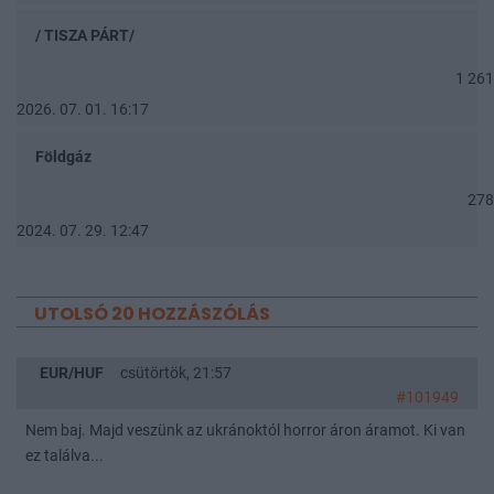
/ TISZA PÁRT/
1 261
2026. 07. 01. 16:17
Földgáz
278
2024. 07. 29. 12:47
UTOLSÓ 20 HOZZÁSZÓLÁS
EUR/HUF
csütörtök, 21:57
#101949
Nem baj. Majd veszünk az ukránoktól horror áron áramot. Ki van
ez találva...