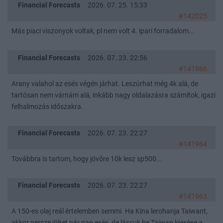
Financial Forecasts
2026. 07. 25. 15:33
#142025
Más piaci viszonyok voltak, pl nem volt 4. ipari forradalom...
Financial Forecasts
2026. 07. 23. 22:56
#141966
Arany valahol az esés végén járhat. Leszúrhat még 4k alá, de
tartósan nem várnám alá, inkább nagy oldalazásra számítok, igazi
felhalmozás időszakra.
Financial Forecasts
2026. 07. 23. 22:27
#141964
Továbbra is tartom, hogy jövőre 10k lesz sp500...
Financial Forecasts
2026. 07. 23. 22:27
#141963
A 150-es olaj reál értelemben semmi. Ha Kína lerohanja Taiwant,
akkor persze jöhet pár nap esés, de lássuk be Taiwan kiesése a