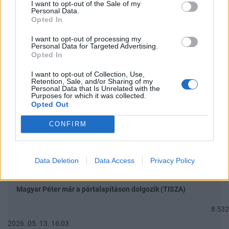
I want to opt-out of the Sale of my
Personal Data.
Opted In
Fától az erdőt - gazdaságról vegyesen
I want to opt-out of processing my
23 295
Personal Data for Targeted Advertising.
Opted In
2024. 03. 06. 13:20
I want to opt-out of Collection, Use,
Humor
Retention, Sale, and/or Sharing of my
Personal Data that Is Unrelated with the
Purposes for which it was collected.
6 091
Opted Out
2026. 07. 25. 11:21
CONFIRM
OTP Trollmentes topik
11 629
Data Deletion
Data Access
Privacy Policy
2023. 12. 08. 17:13
Magyar Péter már a pártalapításon dolgozik (TISZA)
8 532
2026. 05. 13. 16:03