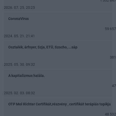
1 332 847
2026. 07. 25. 20:25
CoronaVirus
59 657
2024. 05. 21. 21:41
Osztalék, árfnyer, Szja, ETÜ, Szocho, ...sáp
381
2025. 05. 30. 09:32
A kapitalizmus halála.
47
2025. 02. 03. 08:32
OTP Mol Richter Certifikát,részvény , certifikát terápiás topikja
48 532