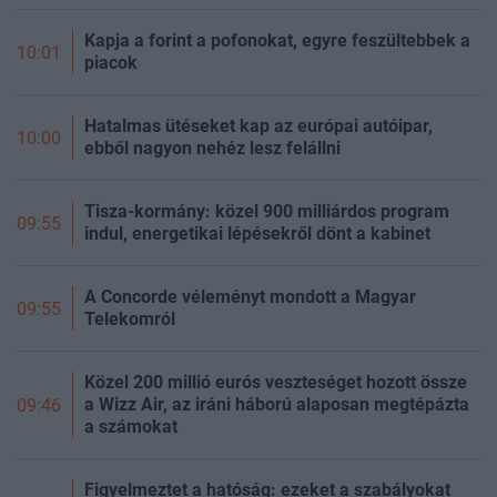
Kapja a forint a pofonokat, egyre feszültebbek a
10:01
piacok
Hatalmas ütéseket kap az európai autóipar,
10:00
ebből nagyon nehéz lesz felállni
Tisza-kormány: közel 900 milliárdos program
09:55
indul, energetikai lépésekről dönt a kabinet
A Concorde véleményt mondott a Magyar
09:55
Telekomról
Közel 200 millió eurós veszteséget hozott össze
a Wizz Air, az iráni háború alaposan megtépázta
09:46
a számokat
Figyelmeztet a hatóság: ezeket a szabályokat