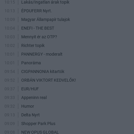
10:15
Lakás/Ingatlan árak topik
10:13
ÉPDUFERR Nyrt.
10:09
Magyar Állampapír tulajok
10:04
ENEFI - THE BEST
10:03
Mennyit ér az OTP?
10:02
Richter topik
10:01
PANNERGY - moderalt
10:01
Panoráma
09:54
CIGPANNONIA kitartók
09:52
ORBÁN VIKTORT KEDVELŐK!
09:37
EUR/HUF
09:33
Appeninn real
09:32
Humor
09:13
Delta Nyrt
09:09
Shopper Park Plus
09:08
NEW OPUS GLOBAL