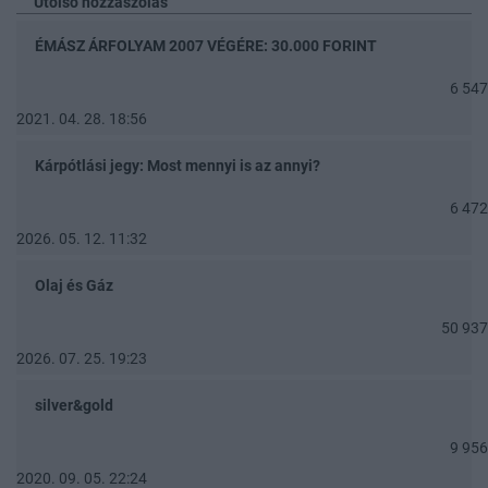
Utolsó hozzászólás
ÉMÁSZ ÁRFOLYAM 2007 VÉGÉRE: 30.000 FORINT
6 547
2021. 04. 28. 18:56
Kárpótlási jegy: Most mennyi is az annyi?
6 472
2026. 05. 12. 11:32
Olaj és Gáz
50 937
2026. 07. 25. 19:23
silver&gold
9 956
2020. 09. 05. 22:24