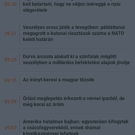
kell betartani, hogy ne váljon méreggé a nyár
09:30
slágerétele
Veszélyes orosz játék a levegőben: példátlanul
megugrott a katonai riasztások száma a NATO
09:27
keleti határán
Durva árcsata alakult ki a színfalak mögött:
09:25
veszélyben a milliárdos befektetési alapok jövője
Az irányt keresi a magyar tőzsde
09:15
Óriási meglepetés érkezett a német iparból, de
09:09
még korai az öröm
Amerika hatalmas bajban: egyszerűen kifogytak
a csúcsfegyverekből, ennek drámai
09:07
következményei lehetnek