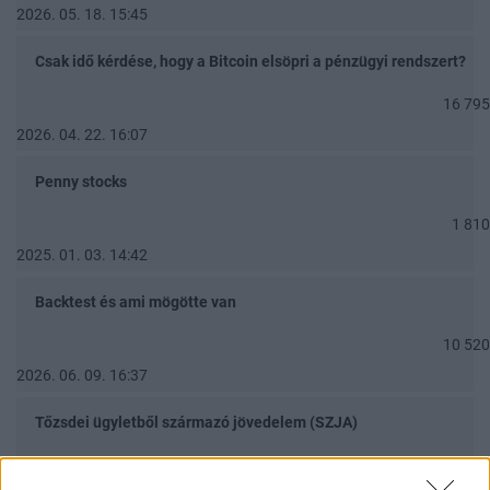
2026. 05. 18. 15:45
Csak idő kérdése, hogy a Bitcoin elsöpri a pénzügyi rendszert?
16 795
2026. 04. 22. 16:07
Penny stocks
1 810
2025. 01. 03. 14:42
Backtest és ami mögötte van
10 520
2026. 06. 09. 16:37
Tőzsdei ügyletből származó jövedelem (SZJA)
1 924