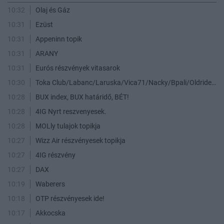
10:32
Olaj és Gáz
10:31
Ezüst
10:31
Appeninn topik
10:31
ARANY
10:31
Eurós részvények vitasarok
10:30
Toka Club/Labanc/Laruska/Vica71/Nacky/Bpali/Oldrider/Josefernando/Mcbull/Kawaszabi
10:28
BUX index, BUX határidő, BÉT!
10:28
4IG Nyrt reszvenyesek.
10:28
MOLly tulajok topikja
10:27
Wizz Air részvényesek topikja
10:27
4IG részvény
10:27
DAX
10:19
Waberers
10:18
OTP részvényesek ide!
10:17
Akkocska