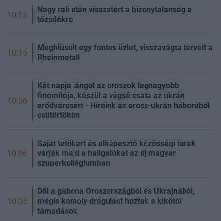
Nagy rali után visszatért a bizonytalanság a
10:15
tőzsdékre
Meghiúsult egy fontos üzlet, visszavágta terveit a
10:15
Rheinmetall
Két napja lángol az oroszok legnagyobb
finomítója, készül a végső csata az ukrán
10:06
erődvárosért - Híreink az orosz-ukrán háborúból
csütörtökön
Saját tetőkert és elképesztő közösségi terek
várják majd a hallgatókat az új magyar
10:06
szuperkollégiumban
Dől a gabona Oroszországból és Ukrajnából,
mégis komoly drágulást hoztak a kikötői
10:05
támadások