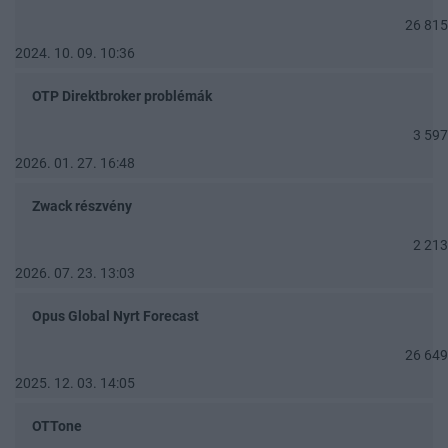
26 815
2024. 10. 09. 10:36
OTP Direktbroker problémák
3 597
2026. 01. 27. 16:48
Zwack részvény
2 213
2026. 07. 23. 13:03
Opus Global Nyrt Forecast
26 649
2025. 12. 03. 14:05
OTTone