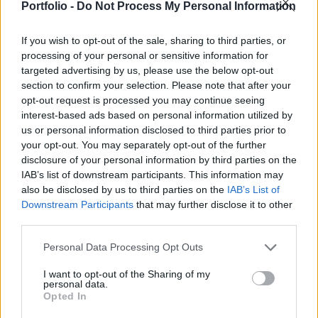
2026. 05. 12. 02:17
Portfolio -
Do Not Process My Personal Information
A magyar euró!
If you wish to opt-out of the sale, sharing to third parties, or
processing of your personal or sensitive information for
494
targeted advertising by us, please use the below opt-out
2026. 05. 18. 15:47
section to confirm your selection. Please note that after your
opt-out request is processed you may continue seeing
Infláció%
interest-based ads based on personal information utilized by
us or personal information disclosed to third parties prior to
64
your opt-out. You may separately opt-out of the further
disclosure of your personal information by third parties on the
2021. 11. 25. 07:14
IAB’s list of downstream participants. This information may
also be disclosed by us to third parties on the
IAB’s List of
Raiffeisen Bank International részvényesek
Downstream Participants
that may further disclose it to other
2 674
third parties.
2026. 07. 17. 14:24
Personal Data Processing Opt Outs
Környezetvédelem
I want to opt-out of the Sharing of my
personal data.
Opted In
4
2022. 05. 15. 13:45