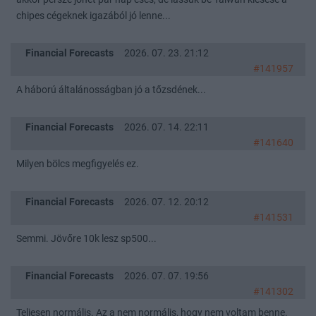
chipes cégeknek igazából jó lenne...
Financial Forecasts
2026. 07. 23. 21:12
#141957
A háború általánosságban jó a tőzsdének...
Financial Forecasts
2026. 07. 14. 22:11
#141640
Milyen bölcs megfigyelés ez.
Financial Forecasts
2026. 07. 12. 20:12
#141531
Semmi. Jövőre 10k lesz sp500...
Financial Forecasts
2026. 07. 07. 19:56
#141302
Teljesen normális. Az a nem normális, hogy nem voltam benne.