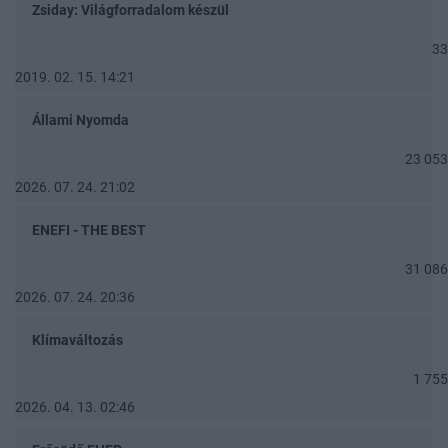
Zsiday: Világforradalom készül
33
2019. 02. 15. 14:21
Állami Nyomda
23 053
2026. 07. 24. 21:02
ENEFI - THE BEST
31 086
2026. 07. 24. 20:36
Klímaváltozás
1 755
2026. 04. 13. 02:46