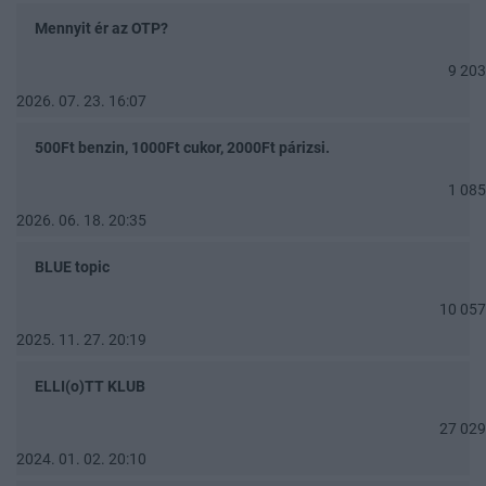
Mennyit ér az OTP?
9 203
2026. 07. 23. 16:07
500Ft benzin, 1000Ft cukor, 2000Ft párizsi.
1 085
2026. 06. 18. 20:35
BLUE topic
10 057
2025. 11. 27. 20:19
ELLI(o)TT KLUB
27 029
2024. 01. 02. 20:10