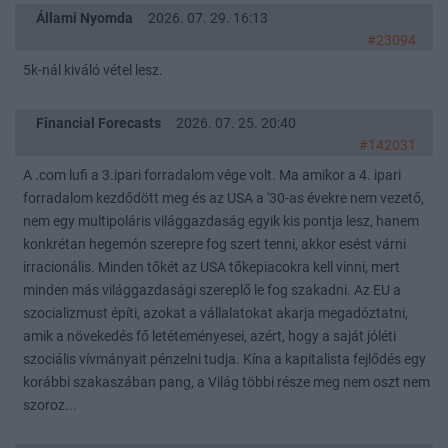
Állami Nyomda
2026. 07. 29. 16:13
#23094
5k-nál kiváló vétel lesz.
Financial Forecasts
2026. 07. 25. 20:40
#142031
A .com lufi a 3.ipari forradalom vége volt. Ma amikor a 4. ipari
forradalom kezdődött meg és az USA a '30-as évekre nem vezető,
nem egy multipoláris világgazdaság egyik kis pontja lesz, hanem
konkrétan hegemón szerepre fog szert tenni, akkor esést várni
irracionális. Minden tőkét az USA tőkepiacokra kell vinni, mert
minden más világgazdasági szereplő le fog szakadni. Az EU a
szocializmust építi, azokat a vállalatokat akarja megadóztatni,
amik a növekedés fő letéteményesei, azért, hogy a saját jóléti
szociális vívmányait pénzelni tudja. Kína a kapitalista fejlődés egy
korábbi szakaszában pang, a Világ többi része meg nem oszt nem
szoroz...