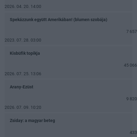
2026. 04. 20. 14:00
Spekázzunk együtt Amerikában! (blumen szobája)
7 657
2023. 07. 28. 03:00
Kisbüfik topikja
45 066
2026. 07. 25. 13:06
Arany-Ezüst
9 820
2026. 07. 09. 10:20
Zsiday: a magyar beteg
433