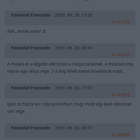
Financial Forecasts
2026. 06. 28. 13:30
#141053
Ááh, annak soha! :D
Financial Forecasts
2026. 06. 28. 09:34
#141047
A magas ár a legjobb ellenszere a magas áraknak. A mostani chip
mánia egy ciklus vége. 2-3 évig lefelé menet következik majd...
Financial Forecasts
2026. 06. 26. 11:03
#141005
Igen, ez tiszta sor. Úgy gondoltam, hogy most egy ilyen ciklusnak
van vége.
Financial Forecasts
2026. 06. 26. 08:31
#140989