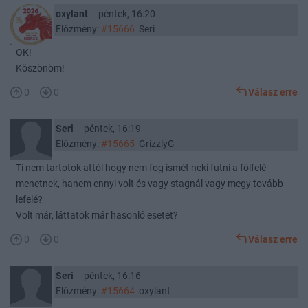
oxylant
péntek, 16:20
Előzmény:
#15666
Seri
OK!
Köszönöm!
0
0
Válasz erre
Seri
péntek, 16:19
Előzmény:
#15665
GrizzlyG
Ti nem tartotok attól hogy nem fog ismét neki futni a fölfelé
menetnek, hanem ennyi volt és vagy stagnál vagy megy tovább
lefelé?
Volt már, láttatok már hasonló esetet?
0
0
Válasz erre
Seri
péntek, 16:16
Előzmény:
#15664
oxylant