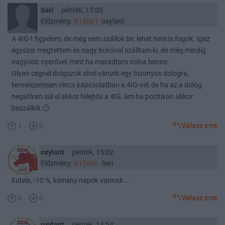
Seri
péntek, 15:05
Előzmény:
#15661
oxylant
A 4IG-t figyelem, de még nem szállok be, lehet nem is fogok. Igaz
egyszer megtettem és nagy bukóval szálltam ki, de még mindig
nagyobb nyerővel, mint ha maradtam volna benne.
Olyan cégnél dolgozok ahol várunk egy bizonyos dologra,
természetesen nincs kapcsolatban a 4IG-vel, de ha az a dolog
negatívan sül el akkor felejtős a 4IG, ám ha pozitívan akkor
beszállok 🙂
1
0
Válasz erre
oxylant
péntek, 15:02
Előzmény:
#15660
Seri
Eutels,:-10 %, kemény napok vannak...
0
0
Válasz erre
oxylant
péntek, 14:54