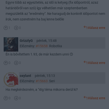
Egyre több az egyeztetés, az idő is ketyeg (fix időpontról, azaz
határidőről van szó) így vélhetően már szeptemberben
megszületik az "eredmény". Ne haragudj de konkrét időpontot nem
írok, nem szeretném ha baj lenne belőle
1
0
Válasz erre
GrizzlyG
péntek, 15:48
Előzmény:
#15658
Robotka
Én is bővítettem 1.93, de már kezdem unni 🙃
0
0
Válasz erre
oxylant
péntek, 15:13
Előzmény:
#15663
Seri
Ha megkérdezném, a "4Ig téma mikorra derül ki?
0
0
Válasz erre