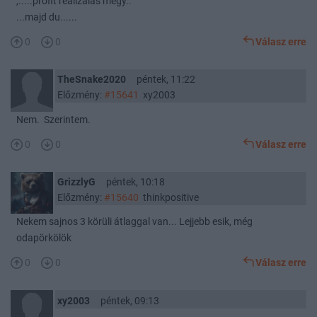
,.....profit realizálás megy..
...majd du......
0
0
Válasz erre
TheSnake2020
péntek, 11:22
Előzmény:
#15641
xy2003
Nem. Szerintem.
0
0
Válasz erre
GrizzlyG
péntek, 10:18
Előzmény:
#15640
thinkpositive
Nekem sajnos 3 körüli átlaggal van... Lejjebb esik, még
odapörkölök
0
0
Válasz erre
xy2003
péntek, 09:13