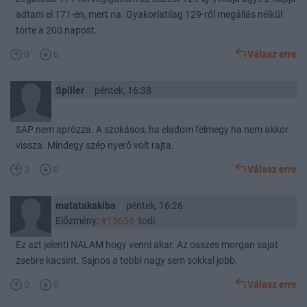
adtam el 171-en, mert na. Gyakorlatilag 129-ről megállás nélkül
törte a 200 napost.
0
0
Válasz erre
Spiller
péntek, 16:38
SAP nem aprózza. A szokásos, ha eladom felmegy ha nem akkor
vissza. Mindegy szép nyerő volt rajta.
3
0
Válasz erre
matatakakiba
péntek, 16:26
Előzmény:
#15636
todi
Ez azt jelenti NALAM hogy venni akar. Az osszes morgan sajat
zsebre kacsint. Sajnos a tobbi nagy sem sokkal jobb.
0
0
Válasz erre