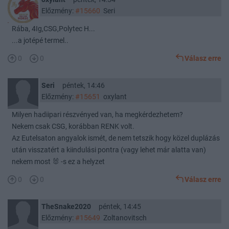
Előzmény:
#15660
Seri
Rába, 4Ig,CSG,Polytec H...
...a jotépé termel..
0
0
Válasz erre
Seri
péntek, 14:46
Előzmény:
#15651
oxylant
Milyen hadiipari részvényed van, ha megkérdezhetem?
Nekem csak CSG, korábban RENK volt.
Az Eutelsaton angyalok ismét, de nem tetszik hogy közel duplázás
után visszatért a kiindulási pontra (vagy lehet már alatta van)
nekem most 🐰 -s ez a helyzet
0
0
Válasz erre
TheSnake2020
péntek, 14:45
Előzmény:
#15649
Zoltanovitsch