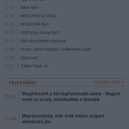
17:07
Alteo Nyrt.
17:06
NEW OPUS GLOBAL
16:53
ÉPDUFERR Nyrt.
16:50
VERTIKAL Group Nyrt.
16:43
USA részvények vitasarok
16:40
Orosz - Ukrán háború - trollmentes topik
16:24
Opus real.
15:57
Tréder Topik :o)
FRISS HÍREK
TOVÁBBI HÍREK
Megérkezett a hét legfontosabb adata - Nagyot
22:00
ment az arany, emelkedtek a tőzsdék
Migránsválság: már órák múlva szigorú
21:48
ellenőrzés jön