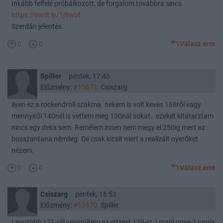
Inkább felfelé próbálkozott, de forgalom továbbra sincs.
https://invst.ly/1j9wuf
Szerdán jelentés.
0
0
Válasz erre
Spiller
péntek, 17:46
Előzmény:
#15671
Csiszarg
ilyen ez a rockendroll szakma. nekem is volt kevés 168ről vagy
mennyiről 140nél is vettem meg 130nál sokat.. ezeket kitátarztam
nincs egy deka sem. Remélem innen nem megy el 250ig mert az
bosszantana némileg. De csak kicsit mert a realizált nyerőket
nézem.
0
0
Válasz erre
Csiszarg
péntek, 16:53
Előzmény:
#15670
Spiller
Legutóbb 171-ről végigültem az edzést 129-ig :) majd ugye 2 napja