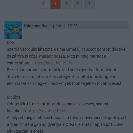
1
2
3
thinkpositive
péntek, 22:29
DAX
Szerdán fordulni látszott, de ma ismét új csúcsot döntött (kicsivel)
és záróra is közel maradt hozzá. Még mindig maradt a
csatornában:
https://invst.ly/1j9vfo
Ezzel már sorban a harmadik zöld hetes gyertya formálódott.
Jövő hétre pirosat várok ezzel együtt az általános hangulat
elromlását és az egyedi részvények többségében további esést.
Medios
Odatették 11-re és ottmaradt, semmi ellenkezés, semmi
ficánkolás:
https://invst.ly/1j9vll
A helyzet meglehetősen hasonlít a tavaly novemberi állapotra, ott
a "padló" utáni gap up gyertya a Q3-as jelentés napján jött. Jövő
hét szerdán jelentés.