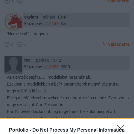
0
0
Válasz erre
oxylant
péntek, 13:44
Előzmény:
#15648
Seri
"Nem kicsit." ...nagyon...
0
0
Válasz erre
todi
péntek, 13:42
Előzmény:
#15653
5000
Az elemzők saját DCF modelleket használnak.
Ezekben a modellekben a beírt paraméterek megváltoztatása
nagy szórást idéz elő.
Főleg a feltételezett növekedés meghatározása nehéz. Ezért van a
nagy szórás pl. Carl Zeissnél is.
Pár % növekedés különbség nagy fair érték különbséget ad.
Stellantisnál a múltkor amikor beszéltünk én is számoltam egy
gyors dcf-t szerintem be is írtam akkor ide. Így fejből 4,xx € érték
Portfolio -
Do Not Process My Personal Information
jött ki.