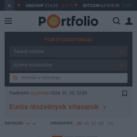
,61%
USD/HUF
314,20
-0,87%
BITCOIN
64 838,96
0,89%
PORTFOLIO FORUM
Topikok szűrése
Új téma hozzáadása
Topiknyitó:
buythedip
2024. 01. 22. 22:09
Eurós részvények vitasarok
Rendezés:
oldalanként:
20
40
60
80
100