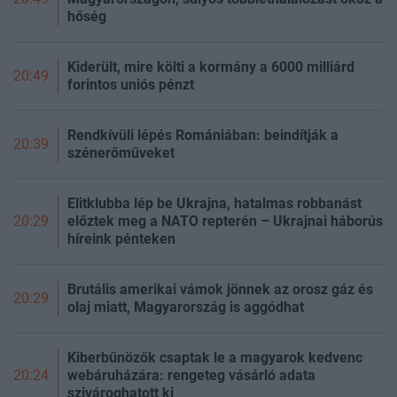
hőség
Kiderült, mire költi a kormány a 6000 milliárd
20:49
forintos uniós pénzt
Rendkívüli lépés Romániában: beindítják a
20:39
szénerőműveket
Elitklubba lép be Ukrajna, hatalmas robbanást
előztek meg a NATO repterén – Ukrajnai háborús
20:29
híreink pénteken
Brutális amerikai vámok jönnek az orosz gáz és
20:29
olaj miatt, Magyarország is aggódhat
Kiberbűnözők csaptak le a magyarok kedvenc
webáruházára: rengeteg vásárló adata
20:24
szivároghatott ki