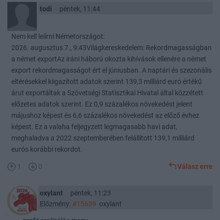
todi
péntek, 11:44
Nem kell leíírni Németországot:
2026. augusztus 7., 9:43Világkereskedelem: Rekordmagasságban
a német exportAz iráni háború okozta kihívások ellenére a német
export rekordmagasságot ért el júniusban. A naptári és szezonális
eltérésekkel kiigazított adatok szerint 139,3 milliárd euró értékű
árut exportáltak a Szövetségi Statisztikai Hivatal által közzétett
előzetes adatok szerint. Ez 0,9 százalékos növekedést jelent
májushoz képest és 6,6 százalékos növekedést az előző évhez
képest. Ez a valaha feljegyzett legmagasabb havi adat,
meghaladva a 2022 szeptemberében felállított 139,1 milliárd
eurós korábbi rekordot.
1
0
Válasz erre
oxylant
péntek, 11:23
Előzmény:
#15639
oxylant