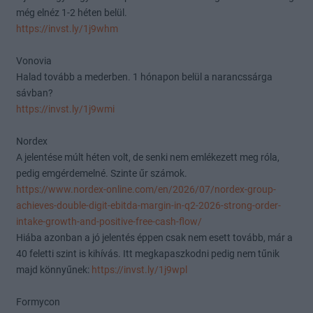
még elnéz 1-2 héten belül.
https://invst.ly/1j9whm
Vonovia
Halad tovább a mederben. 1 hónapon belül a narancssárga
sávban?
https://invst.ly/1j9wmi
Nordex
A jelentése múlt héten volt, de senki nem emlékezett meg róla,
pedig emgérdemelné. Szinte űr számok.
https://www.nordex-online.com/en/2026/07/nordex-group-
achieves-double-digit-ebitda-margin-in-q2-2026-strong-order-
intake-growth-and-positive-free-cash-flow/
Hiába azonban a jó jelentés éppen csak nem esett tovább, már a
40 feletti szint is kihívás. Itt megkapaszkodni pedig nem tűnik
majd könnyűnek:
https://invst.ly/1j9wpl
Formycon