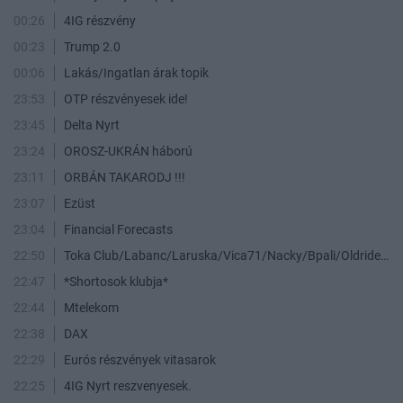
00:26
4IG részvény
00:23
Trump 2.0
00:06
Lakás/Ingatlan árak topik
23:53
OTP részvényesek ide!
23:45
Delta Nyrt
23:24
OROSZ-UKRÁN háború
23:11
ORBÁN TAKARODJ !!!
23:07
Ezüst
23:04
Financial Forecasts
22:50
Toka Club/Labanc/Laruska/Vica71/Nacky/Bpali/Oldrider/Josefernando/Mcbull/Kawaszabi
22:47
*Shortosok klubja*
22:44
Mtelekom
22:38
DAX
22:29
Eurós részvények vitasarok
22:25
4IG Nyrt reszvenyesek.