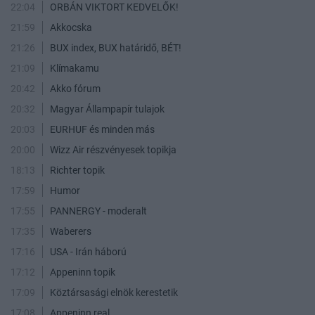
22:04
ORBÁN VIKTORT KEDVELŐK!
21:59
Akkocska
21:26
BUX index, BUX határidő, BÉT!
21:09
Klímakamu
20:42
Akko fórum
20:32
Magyar Állampapír tulajok
20:03
EURHUF és minden más
20:00
Wizz Air részvényesek topikja
18:13
Richter topik
17:59
Humor
17:55
PANNERGY - moderalt
17:35
Waberers
17:16
USA - Irán háború
17:12
Appeninn topik
17:09
Köztársasági elnök kerestetik
17:08
Appeninn real