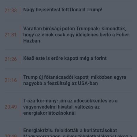
Nagy bejelentést tett Donald Trump!
21:33
Váratlan bírósági pofon Trumpnak: kimondták,
hogy az elnök csak egy ideiglenes bérlő a Fehér
21:31
Házban
Késő este is erőre kapott még a forint
21:26
Trump új főtanácsadót kapott, miközben egyre
21:16
nagyobb a feszültség az USA-ban
Tisza-kormány: jön az adócsökkentés és a
vagyonvédelmi hivatal, változás az
20:49
energiakorlátozásoknál
Energiakrízis: feloldották a korlátozásokat
Magyarországon, súlyos többlethalálozást okoz a
20:49