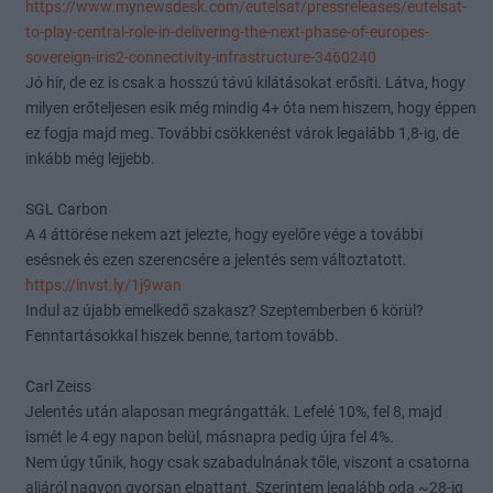
https://www.mynewsdesk.com/eutelsat/pressreleases/eutelsat-
to-play-central-role-in-delivering-the-next-phase-of-europes-
sovereign-iris2-connectivity-infrastructure-3460240
Jó hír, de ez is csak a hosszú távú kilátásokat erősíti. Látva, hogy
milyen erőteljesen esik még mindig 4+ óta nem hiszem, hogy éppen
ez fogja majd meg. További csökkenést várok legalább 1,8-ig, de
inkább még lejjebb.
SGL Carbon
A 4 áttörése nekem azt jelezte, hogy eyelőre vége a további
esésnek és ezen szerencsére a jelentés sem változtatott.
https://invst.ly/1j9wan
Indul az újabb emelkedő szakasz? Szeptemberben 6 körül?
Fenntartásokkal hiszek benne, tartom tovább.
Carl Zeiss
Jelentés után alaposan megrángatták. Lefelé 10%, fel 8, majd
ismét le 4 egy napon belül, másnapra pedig újra fel 4%.
Nem úgy tűnik, hogy csak szabadulnának tőle, viszont a csatorna
aljáról nagyon gyorsan elpattant. Szerintem legalább oda ~28-ig