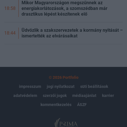
Mikor Magyarországon megszűnnek az
energiakorlátozások, a szomszédban már
18:58
drasztikus lépést készítenek elő
Üdvözlik a szakszervezetek a kormány nyitását –
18:44
ismertették az elvárásaikat
© 2026 Portfolio
impresszum
jogi nyilatkozat
süti beállítások
adatvédelem
szerzői jogok
médiaajánlat
karrier
kommentkezelés
ÁSZF