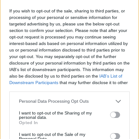
A nagy potenciál akkor van a cégben ha a vezetőség tervei
If you wish to opt-out of the sale, sharing to third parties, or
megvalósulnak. Talán ezt is írtam akkor.
processing of your personal or sensitive information for
De ez az amiket senki nem tud.
targeted advertising by us, please use the below opt-out
Carl Zeissnél Think tegnap írta, hogy 3 év alatt eredmény
section to confirm your selection. Please note that after your
duplázást vár. Ha bejön akkor most egyértelmű beszálló. Da ha
opt-out request is processed you may continue seeing
csak évi 10% jön be tehát 3 év alatt 30% akkor sok érte a jelenlegi
interest-based ads based on personal information utilized by
30 p/e.
us or personal information disclosed to third parties prior to
your opt-out. You may separately opt-out of the further
1
0
Válasz erre
disclosure of your personal information by third parties on the
IAB’s list of downstream participants. This information may
5000
péntek, 13:24
also be disclosed by us to third parties on the
IAB’s List of
Előzmény:
#15653
5000
Downstream Participants
that may further disclose it to other
third parties.
Minősítő
Personal Data Processing Opt Outs
0
0
Válasz erre
I want to opt-out of the Sharing of my
personal data.
Opted In
5000
péntek, 13:22
Előzmény:
#15646
todi
I want to opt-out of the Sale of my
Personal Data.