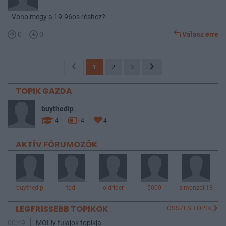
Vono megy a 19.96os réshez?
0
0
Válasz erre
1
2
3
TOPIK GAZDA
buythedip
4
4
4
AKTÍV FÓRUMOZÓK
buythedip
todi
oldrider
5000
simonzoli13
LEGFRISSEBB TOPIKOK
ÖSSZES TOPIK
00:49
MOLly tulajok topikja