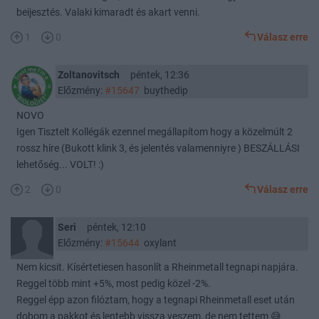
beijesztés. Valaki kimaradt és akart venni.
1
0
Válasz erre
Zoltanovitsch
péntek, 12:36
Előzmény:
#15647
buythedip
NOVO
Igen Tisztelt Kollégák ezennel megállapítom hogy a közelmúlt 2
rossz híre (Bukott klink 3, és jelentés valamenniyre ) BESZÁLLÁSI
lehetőség... VOLT! :)
2
0
Válasz erre
Seri
péntek, 12:10
Előzmény:
#15644
oxylant
Nem kicsit. Kísértetiesen hasonlít a Rheinmetall tegnapi napjára.
Reggel több mint +5%, most pedig közel -2%.
Reggel épp azon filóztam, hogy a tegnapi Rheinmetall eset után
dobom a pakkot és lentebb vissza veszem, de nem tettem 😅