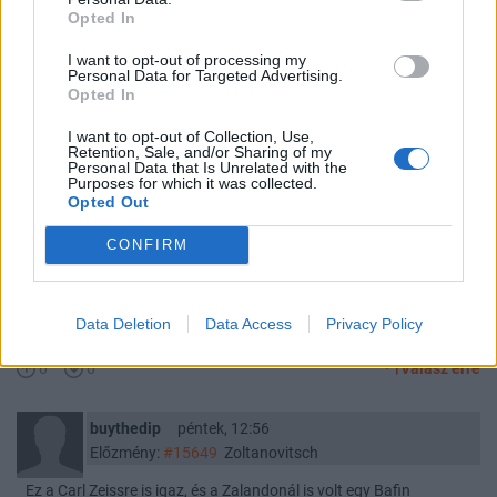
Olvastam, számomra vicc az összes minösítő.
Opted In
0
0
Válasz erre
I want to opt-out of processing my
Personal Data for Targeted Advertising.
Opted In
GrizzlyG
péntek, 13:15
Előzmény:
#15649
Zoltanovitsch
I want to opt-out of Collection, Use,
Retention, Sale, and/or Sharing of my
Personal Data that Is Unrelated with the
Legközelebb szólj időben :))))
Purposes for which it was collected.
Opted Out
2
0
Válasz erre
CONFIRM
oxylant
péntek, 13:00
Előzmény:
#15648
Seri
Data Deletion
Data Access
Privacy Policy
..gyengusz van:eon, renk, polytic, csak a jótépé...
0
0
Válasz erre
buythedip
péntek, 12:56
Előzmény:
#15649
Zoltanovitsch
Ez a Carl Zeissre is igaz, és a Zalandonál is volt egy Bafin