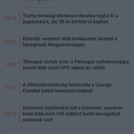
Trump bírósági döntéssel dacolva rúgná ki a
20:19
jegybankárt, aki 30 év börtönt is kaphat
Kiderült: ennyivel több halálesetet okozott a
19:52
hőségriadó Magyarországon
Tömegek vártak erre: a Pentagon nyilvánosságra
19:31
hozott több tucat UFO-videót és -aktát
A Miniszterelnökség felmondta a Lounge
19:17
Eventtel kötött keretszerződését
Hatalmas bejelentést tett a kormány: napokon
belül több mint 100 milliárd forint támogatást
19:16
osztanak szét