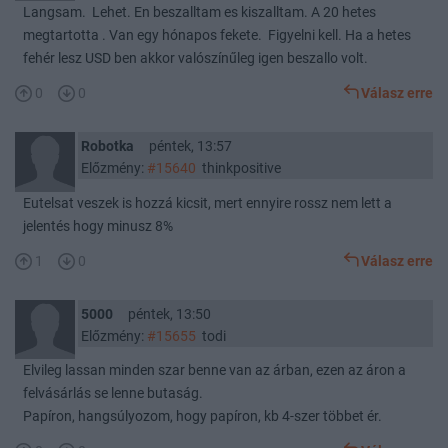
Langsam. Lehet. En beszalltam es kiszalltam. A 20 hetes
megtartotta . Van egy hónapos fekete. Figyelni kell. Ha a hetes
fehér lesz USD ben akkor valószínűleg igen beszallo volt.
0
0
Válasz erre
Robotka
péntek, 13:57
Előzmény:
#15640
thinkpositive
Eutelsat veszek is hozzá kicsit, mert ennyire rossz nem lett a
jelentés hogy minusz 8%
1
0
Válasz erre
5000
péntek, 13:50
Előzmény:
#15655
todi
Elvileg lassan minden szar benne van az árban, ezen az áron a
felvásárlás se lenne butaság.
Papíron, hangsúlyozom, hogy papíron, kb 4-szer többet ér.