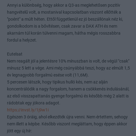
Annyi a különbség, hogy akkor a Q3-as meglehetősen pozitív
hangvételű volt, a mostanival kapcsolatban viszont ellőtték a
"poént" a múlt héten. Ettől függetlenül ez jó beszállónak néz ki,
gondolkodom is a bővítésen, csak zavar a DAX ATH és nem
akarnám túl korán túlvenni magam, hátha mégis rosszabbra
fordul a helyzet.
Eutelsat
Nem reagált jól a jelentésre 10% mínuszban is volt, de végül "csak"
mínusz 5 lett a vége. Ami még csúnyábbá teszi, hogy az elmúlt 1,5
év legnagyobb forgalmú esése volt (11,6M).
5 percesen látszik, hogy tipikus hulló kés, nem az alján
koncentrálódik a nagy forgalom, hanem a csökkenés indulásánál,
az első visszapattanás gyenge forgalmú és később még 2 alatt is
rádobtak egy jókora adagot.
https://invst.ly/1j9w1i
Egészen 3 óráig, ahol elkezdték újra venni. Nem értettem, sehogy
nem illett a képbe. Később viszont megláttam, hogy éppen akkor
jött egy új hír: