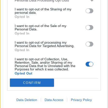
Personal Data Processing Opt Outs
helyreaállítási alap nyista?
I want to opt-out of the Sharing of my
legyünk szerények? nyelvbotlás volt...most kell szegénynek
personal data.
lennünk
Opted In
és akkor jöhet az agymosott birka horda...3..2...1:
I want to opt-out of the Sale of my
5
5
Válasz erre
Personal Data.
Opted In
Seismic
2022. 09. 08. 18:40
I want to opt-out of processing my
Personal Data for Targeted Advertising.
Előzmény:
#26613
Seismic
Opted In
15.6 %os inflácó
I want to opt-out of Collection, Use,
elkúrtuk..nem kicsit nagyon
Retention, Sale, and/or Sharing of my
Personal Data that Is Unrelated with the
Sebaj, majd a gyerekeket melegíti az illiberális nagyvezír pillantása
Purposes for which it was collected.
a falról
Opted Out
9
6
Válasz erre
CONFIRM
Seismic
2022. 06. 19. 16:51
Előzmény:
#26618
Clint
Data Deletion
Data Access
Privacy Policy
így van..de akkor még volt rajta részvény is, de eladtam