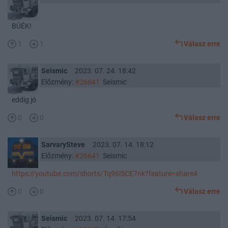
BÚÉK!
1
1
Válasz erre
Seismic
2023. 07. 24. 18:42
Előzmény:
#26641
Seismic
eddig jó
0
0
Válasz erre
SarvarySteve
2023. 07. 14. 18:12
Előzmény:
#26641
Seismic
https://youtube.com/shorts/Tq96l5CE7nk?feature=share4
0
0
Válasz erre
Seismic
2023. 07. 14. 17:54