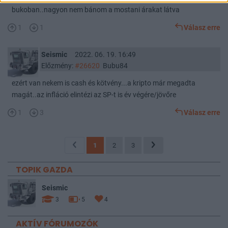
bukoban..nagyon nem bánom a mostani árakat látva
1
1
Válasz erre
Seismic
2022. 06. 19. 16:49
Előzmény:
#26620
Bubu84
ezért van nekem is cash és kötvény...a kripto már megadta
magát..az infláció elintézi az SP-t is év végére/jövőre
1
3
Válasz erre
1
2
3
TOPIK GAZDA
Seismic
3
5
4
AKTÍV FÓRUMOZÓK