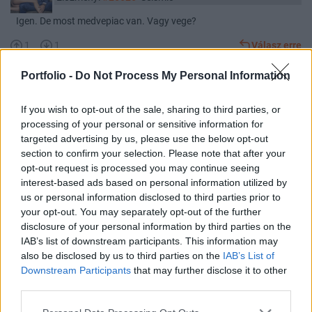
Igen. De most medvepiac van. Vagy vege?
1
1
Válasz erre
Portfolio -
Do Not Process My Personal Information
Seismic
2022. 11. 23. 19:45
If you wish to opt-out of the sale, sharing to third parties, or
minden bika piacot egy kispapír rally zár?
processing of your personal or sensitive information for
targeted advertising by us, please use the below opt-out
2
0
Válasz erre
section to confirm your selection. Please note that after your
opt-out request is processed you may continue seeing
interest-based ads based on personal information utilized by
Seismic
2022. 10. 12. 19:57
us or personal information disclosed to third parties prior to
Előzmény:
#26620
Bubu84
your opt-out. You may separately opt-out of the further
jól tetted :)
disclosure of your personal information by third parties on the
IAB’s list of downstream participants. This information may
1
2
Válasz erre
also be disclosed by us to third parties on the
IAB’s List of
Downstream Participants
that may further disclose it to other
Seismic
2022. 09. 18. 20:03
third parties.
Előzmény:
#26623
Seismic