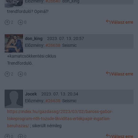
Előzmény:
#26640
don_king
trendforduló? Opinál?
2
0
Válasz erre
don_king
2023. 07. 13. 20:57
Előzmény:
#26638
Seismic
+kamatcsökkentési ciklus
Trendforduló.
2
0
Válasz erre
Jocek
2023. 07. 13. 20:34
Előzmény:
#26638
Seismic
https://index.hu/gazdasag/2023/03/02/baross-gabor-
tokeprogram-nth-tozsde-likviditas-ertekpapir-ingatlan-
beruhazas/
; sikerült némileg
0
0
Válasz erre