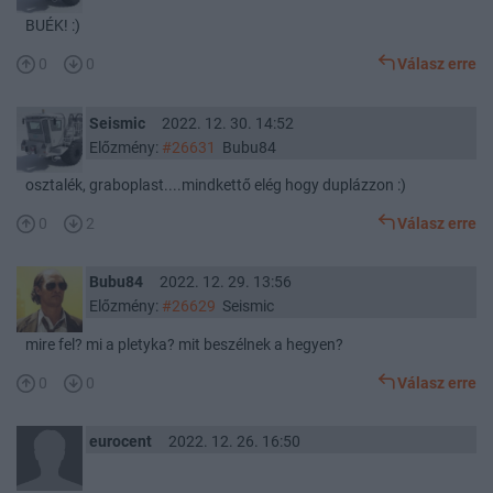
BUÉK! :)
0
0
Válasz erre
Seismic
2022. 12. 30. 14:52
Előzmény:
#26631
Bubu84
osztalék, graboplast....mindkettő elég hogy duplázzon :)
0
2
Válasz erre
Bubu84
2022. 12. 29. 13:56
Előzmény:
#26629
Seismic
mire fel? mi a pletyka? mit beszélnek a hegyen?
0
0
Válasz erre
eurocent
2022. 12. 26. 16:50