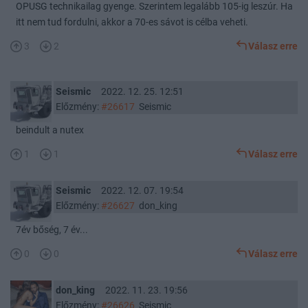
OPUSG technikailag gyenge. Szerintem legalább 105-ig leszúr. Ha
itt nem tud fordulni, akkor a 70-es sávot is célba veheti.
3
2
Válasz erre
Seismic
2022. 12. 25. 12:51
Előzmény:
#26617
Seismic
beindult a nutex
1
1
Válasz erre
Seismic
2022. 12. 07. 19:54
Előzmény:
#26627
don_king
7év bőség, 7 év...
0
0
Válasz erre
don_king
2022. 11. 23. 19:56
Előzmény:
#26626
Seismic