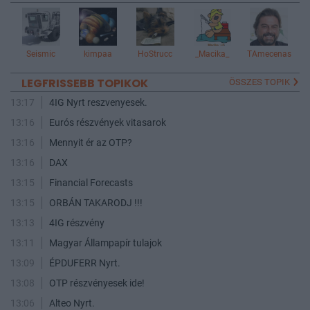
Seismic
kimpaa
HoStrucc
_Macika_
TAmecenas
LEGFRISSEBB TOPIKOK
ÖSSZES TOPIK
13:17
4IG Nyrt reszvenyesek.
13:16
Eurós részvények vitasarok
13:16
Mennyit ér az OTP?
13:16
DAX
13:15
Financial Forecasts
13:15
ORBÁN TAKARODJ !!!
13:13
4IG részvény
13:11
Magyar Állampapír tulajok
13:09
ÉPDUFERR Nyrt.
13:08
OTP részvényesek ide!
13:06
Alteo Nyrt.