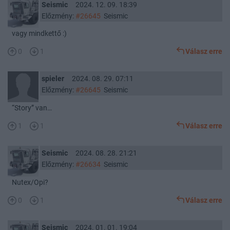
Seismic
2024. 12. 09. 18:39
Előzmény:
#26645
Seismic
vagy mindkettő :)
0
1
Válasz erre
spieler
2024. 08. 29. 07:11
Előzmény:
#26645
Seismic
“Story” van…
1
1
Válasz erre
Seismic
2024. 08. 28. 21:21
Előzmény:
#26634
Seismic
Nutex/Opi?
0
1
Válasz erre
Seismic
2024. 01. 01. 19:04