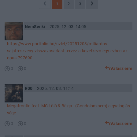
1
2
3
NemSenki
2025. 12. 03. 14:05
https://www.portfolio.hu/uzlet/20251203/milliardos-
sajatreszveny-visszavasarlast-tervez-a-kovetkezo-egy-evben-az-
opus-797690
0
0
Válasz erre
R00
2025. 12. 03. 11:14
Megafrontin feat. MC Lölő & Bëlga - (Gondolom nem) a gyaloglás
vége
0
0
Válasz erre