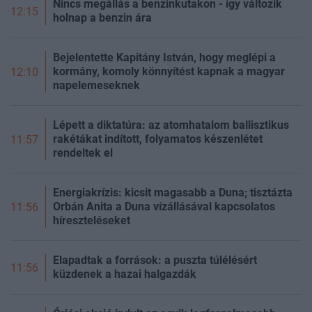
Nincs megállás a benzinkutakon - így változik
12:15
holnap a benzin ára
Bejelentette Kapitány István, hogy meglépi a
kormány, komoly könnyítést kapnak a magyar
12:10
napelemeseknek
Lépett a diktatúra: az atomhatalom ballisztikus
rakétákat indított, folyamatos készenlétet
11:57
rendeltek el
Energiakrízis: kicsit magasabb a Duna; tisztázta
Orbán Anita a Duna vízállásával kapcsolatos
11:56
híreszteléseket
Elapadtak a források: a puszta túlélésért
11:56
küzdenek a hazai halgazdák