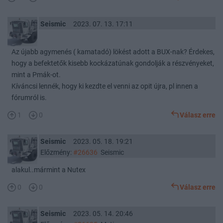
Seismic
2023. 07. 13. 17:11
Az újabb agymenés ( kamatadó) lökést adott a BUX-nak? Érdekes,
hogy a befektetők kisebb kockázatúnak gondolják a részvényeket,
mint a Pmák-ot.
Kíváncsi lennék, hogy ki kezdte el venni az opit újra, pl innen a
fórumról is.
1
0
Válasz erre
Seismic
2023. 05. 18. 19:21
Előzmény:
#26636
Seismic
alakul..mármint a Nutex
0
0
Válasz erre
Seismic
2023. 05. 14. 20:46