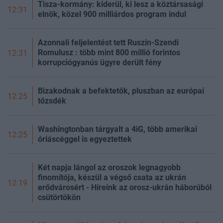
Tisza-kormány: kiderül, ki lesz a köztársasági
12:31
elnök, közel 900 milliárdos program indul
Azonnali feljelentést tett Ruszin-Szendi
Romulusz : több mint 800 millió forintos
12:31
korrupciógyanús ügyre derült fény
Bizakodnak a befektetők, pluszban az európai
12:25
tőzsdék
Washingtonban tárgyalt a 4iG, több amerikai
12:25
óriáscéggel is egyeztettek
Két napja lángol az oroszok legnagyobb
finomítója, készül a végső csata az ukrán
12:19
erődvárosért - Híreink az orosz-ukrán háborúból
csütörtökön