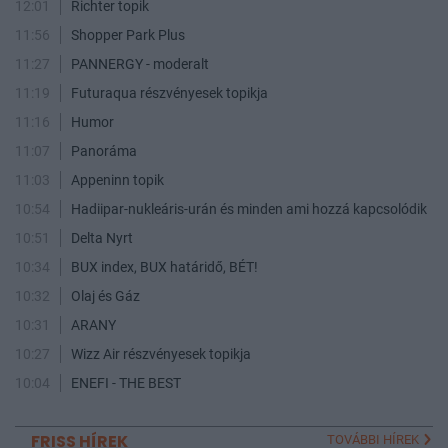
12:01
Richter topik
11:56
Shopper Park Plus
11:27
PANNERGY - moderalt
11:19
Futuraqua részvényesek topikja
11:16
Humor
11:07
Panoráma
11:03
Appeninn topik
10:54
Hadiipar-nukleáris-urán és minden ami hozzá kapcsolódik
10:51
Delta Nyrt
10:34
BUX index, BUX határidő, BÉT!
10:32
Olaj és Gáz
10:31
ARANY
10:27
Wizz Air részvényesek topikja
10:04
ENEFI - THE BEST
FRISS HÍREK
TOVÁBBI HÍREK