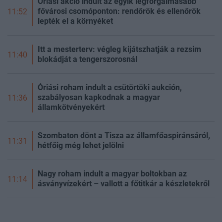
Óriási akció indult az egyik legforgalmasabb
fővárosi csomóponton: rendőrök és ellenőrök
11:52
lepték el a környéket
Itt a mesterterv: végleg kijátszhatják a rezsim
11:40
blokádját a tengerszorosnál
Óriási roham indult a csütörtöki aukción,
szabályosan kapkodnak a magyar
11:36
államkötvényekért
Szombaton dönt a Tisza az államfőaspiránsáról,
11:31
hétfőig még lehet jelölni
Nagy roham indult a magyar boltokban az
11:14
ásványvízekért – vallott a főtitkár a készletekről