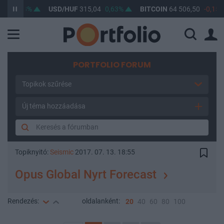
0,53%
USD/HUF
315,04
0,63%
BITCOIN
64 506,50
-0,15%
PORTFOLIO FORUM
Topikok szűrése
Új téma hozzáadása
Topiknyitó:
Seismic
2017. 07. 13. 18:55
Opus Global Nyrt Forecast
Rendezés:
oldalanként:
20
40
60
80
100