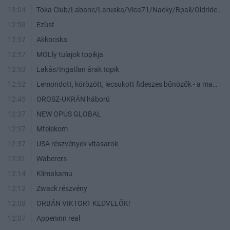
13:04
Toka Club/Labanc/Laruska/Vica71/Nacky/Bpali/Oldrider/Josefernando/Mcbull/Kawaszabi
12:59
Ezüst
12:57
Akkocska
12:57
MOLly tulajok topikja
12:53
Lakás/Ingatlan árak topik
12:52
Lemondott, körözött, lecsukott fideszes bűnözők - a maffia végnapjai
12:45
OROSZ-UKRÁN háború
12:37
NEW OPUS GLOBAL
12:37
Mtelekom
12:37
USA részvények vitasarok
12:31
Waberers
12:14
Klímakamu
12:12
Zwack részvény
12:08
ORBÁN VIKTORT KEDVELŐK!
12:07
Appeninn real