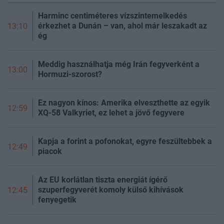
Harminc centiméteres vízszintemelkedés
érkezhet a Dunán – van, ahol már leszakadt az
13:10
ég
Meddig használhatja még Irán fegyverként a
13:00
Hormuzi-szorost?
Ez nagyon kínos: Amerika elveszthette az egyik
12:59
XQ-58 Valkyriet, ez lehet a jövő fegyvere
Kapja a forint a pofonokat, egyre feszültebbek a
12:49
piacok
Az EU korlátlan tiszta energiát ígérő
szuperfegyverét komoly külső kihívások
12:45
fenyegetik