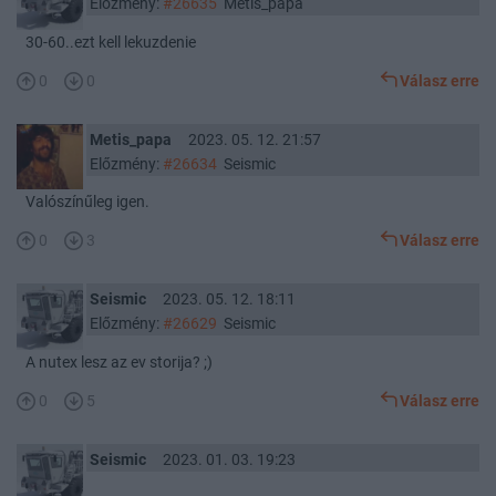
Előzmény:
#26635
Metis_papa
30-60..ezt kell lekuzdenie
0
0
Válasz erre
Metis_papa
2023. 05. 12. 21:57
Előzmény:
#26634
Seismic
Valószínűleg igen.
0
3
Válasz erre
Seismic
2023. 05. 12. 18:11
Előzmény:
#26629
Seismic
A nutex lesz az ev storija? ;)
0
5
Válasz erre
Seismic
2023. 01. 03. 19:23