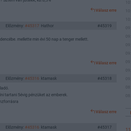
? Sztem van jutalék, kb.0,5%
10
Válasz erre
10
10
Előzmény:
#45317
Hathor
#45319
09
09
encébe. mellette min évi 50 nap a tenger mellett.
09
09
09
Válasz erre
09
Előzmény:
#45316
ktamask
#45318
09
08
ladó.
i tartani 5évig pénzüket az emberek.
08
nzforrásra
Válasz erre
Előzmény:
#45316
ktamask
#45317
11