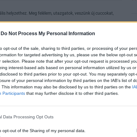
.
is helyzethez. Meg felélem, utazgatok, veszünk új cuccokat,
11
-
Do Not Process My Personal Information
 azt.
hazamenni aludni nem élet
to opt-out of the sale, sharing to third parties, or processing of your per
Válasz erre
formation for targeted advertising by us, please use the below opt-out s
11
r selection. Please note that after your opt-out request is processed y
eing interest-based ads based on personal information utilized by us or
Előzmény:
#45314
Hathor
#45316
disclosed to third parties prior to your opt-out. You may separately opt-
losure of your personal information by third parties on the IAB’s list of
. This information may also be disclosed by us to third parties on the
IA
sokat, még utána 1 évig tartottam, hittem a csodában.
Participants
that may further disclose it to other third parties.
11
 2031Q1-re léptem meg, egy negyedév nem számít, 2 se.
 6,5-eket nem cserélted le 5 éves 7%-ra?
2-től.
l Data Processing Opt Outs
ért mégiscsak hosszabb távúak lettek volna.
11
Válasz erre
o opt-out of the Sharing of my personal data.