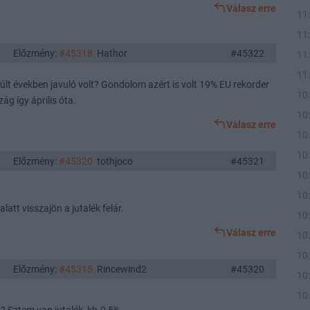
Válasz erre
11
11
Előzmény:
#45318
Hathor
#45322
11
11
lt években javuló volt? Gondolom azért is volt 19% EU rekorder
10
g így április óta.
10
Válasz erre
10
10
Előzmény:
#45320
tothjoco
#45321
10
10
alatt visszajön a jutalék felár.
10
Válasz erre
10
10
Előzmény:
#45315
Rincewind2
#45320
10
10