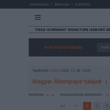
|
|
EUR/HUF
363,30
KONFERENCIA
ÁRFOLYAM
ELŐFIZETÉS
TISZA-KORMÁNY
SIGNATURE
HÁBORÚ
B
PORTFOLIO FORUM
Topiko
Topiknyitó:
Hathor
2022. 12. 08. 14:35
Magyar Állampapír tulajok
Rendezés:
Hozzászólások
oldalanként:
20
első
-10
1
2
3