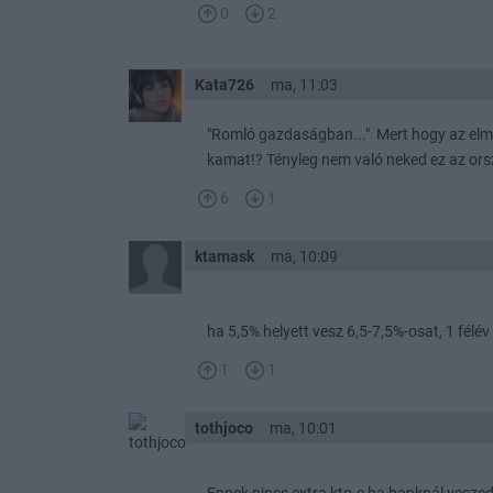
0
2
Kata726
ma, 11:03
"Romló gazdaságban..." Mert hogy az elmú
kamat!? Tényleg nem való neked ez az orszá
6
1
ktamask
ma, 10:09
ha 5,5% helyett vesz 6,5-7,5%-osat, 1 félév 
1
1
tothjoco
ma, 10:01