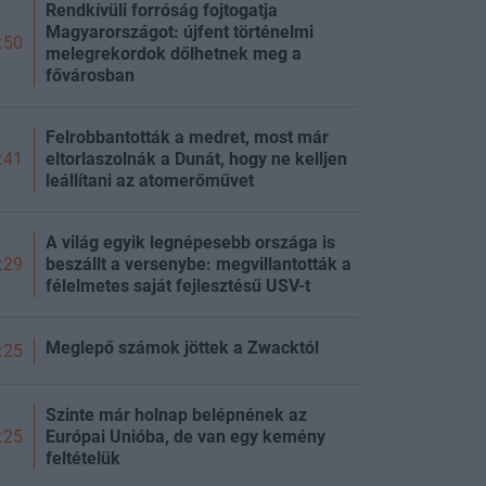
Rendkívüli forróság fojtogatja
Magyarországot: újfent történelmi
:50
melegrekordok dőlhetnek meg a
fővárosban
Felrobbantották a medret, most már
eltorlaszolnák a Dunát, hogy ne kelljen
:41
leállítani az atomerőművet
A világ egyik legnépesebb országa is
beszállt a versenybe: megvillantották a
:29
félelmetes saját fejlesztésű USV-t
Meglepő számok jöttek a Zwacktól
:25
Szinte már holnap belépnének az
Európai Unióba, de van egy kemény
:25
feltételük