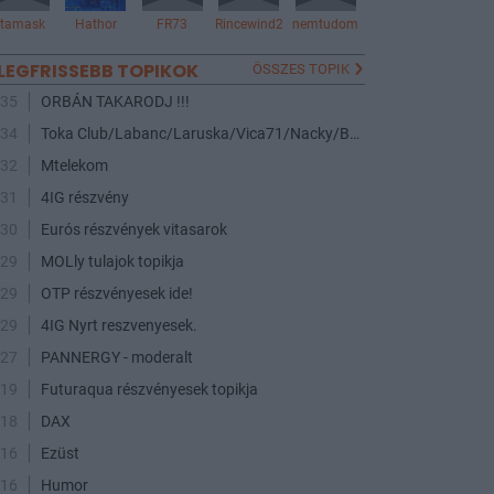
ktamask
Hathor
FR73
Rincewind2
nemtudom
LEGFRISSEBB TOPIKOK
ÖSSZES TOPIK
:35
ORBÁN TAKARODJ !!!
:34
Toka Club/Labanc/Laruska/Vica71/Nacky/Bpali/Oldrider/Josefernando/Mcbull/Kawaszabi
:32
Mtelekom
:31
4IG részvény
:30
Eurós részvények vitasarok
:29
MOLly tulajok topikja
:29
OTP részvényesek ide!
:29
4IG Nyrt reszvenyesek.
:27
PANNERGY - moderalt
:19
Futuraqua részvényesek topikja
:18
DAX
:16
Ezüst
:16
Humor