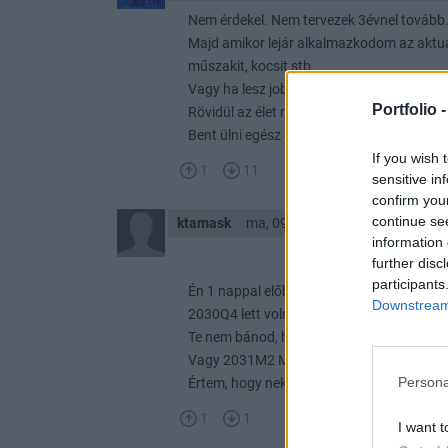
Nem érdekel. Nem tervezek 3évnel tovább
Majd amikor lejár alkalmazkodom az aktuál
műszakit, kocsit stb.
Vagy ha lesz jobb befektetés átülök.
Portfolio 
Rövidül az élet nem hosszabbodik. Élni kell
Bent ülni egész évben egy cellában, meg 
If you wish 
1
11
sensitive in
confirm you
continue se
ktamask
ma, 09:16
information 
further disc
participants
Én 1 nappal előbb nem adtam el a 19,1%-o
Downstream 
2030Q4 lett volna az ideális váltás, amit
Te nem bánod, hogy a 3 éveseket és főleg a
Vagy 2031M2 MÁP+ is pörgött még április 
Persona
Értem, hogy neked fájt volna a -1%, de az
1
1
I want t