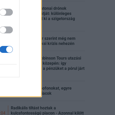
Megoldották a katonai drónok
legnagyobb korlátját: különleges
:12
rendszert próbált ki a szigetország
hadserege
A volt MVM vezér szerint még nem
:11
vagyunk túl a paksi krízis nehezén
Összeomlott a Robinson Tours utazási
iroda a főszezon közepén: így
:06
kaphatják vissza a pénzüket a pórul járt
magyarok
Kapja a forint a pofonokat, egyre
:05
feszültebbek a piacok
Radikális tiltást hoztak a
kulcsfontosságú piacon - Azonnal kilőtt
:04