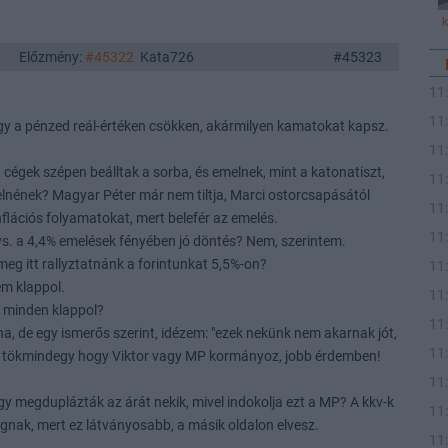
Előzmény:
#45322
Kata726
#45323
11
11
gy a pénzed reál-értéken csökken, akármilyen kamatokat kapsz.
11
a cégek szépen beálltak a sorba, és emelnek, mint a katonatiszt,
11
elnének? Magyar Péter már nem tiltja, Marci ostorcsapásától
11
nflációs folyamatokat, mert belefér az emelés.
11
vs. a 4,4% emelések fényében jó döntés? Nem, szerintem.
eg itt rallyztatnánk a forintunkat 5,5%-on?
11
em klappol.
11
d minden klappol?
11
a, de egy ismerős szerint, idézem: "ezek nekünk nem akarnak jót,
11
ag tökmindegy hogy Viktor vagy MP kormányoz, jobb érdemben!
11
ogy megduplázták az árát nekik, mivel indokolja ezt a MP? A kkv-k
11
gnak, mert ez látványosabb, a másik oldalon elvesz.
11