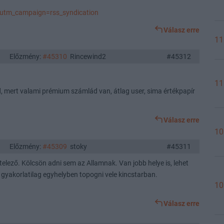
utm_campaign=rss_syndication
Válasz erre
11
Előzmény:
#45310
Rincewind2
#45312
11
, mert valami prémium számlád van, átlag user, sima értékpapír
Válasz erre
10
Előzmény:
#45309
stoky
#45311
elező. Kölcsön adni sem az Allamnak. Van jobb helye is, lehet
l gyakorlatilag egyhelyben topogni vele kincstarban.
10
Válasz erre