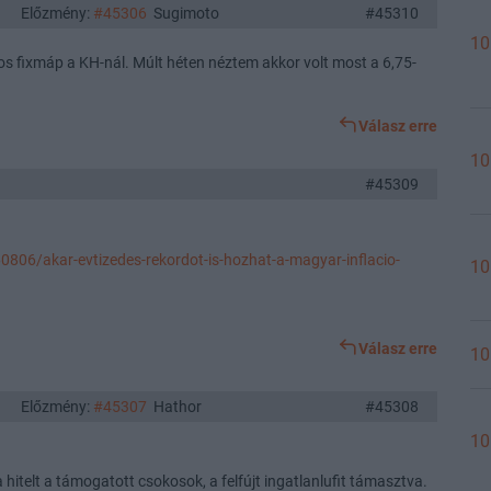
Előzmény:
#45306
Sugimoto
#45310
10
s fixmáp a KH-nál. Múlt héten néztem akkor volt most a 6,75-
Válasz erre
10
#45309
806/akar-evtizedes-rekordot-is-hozhat-a-magyar-inflacio-
10
Válasz erre
10
Előzmény:
#45307
Hathor
#45308
10
a hitelt a támogatott csokosok, a felfújt ingatlanlufit támasztva.