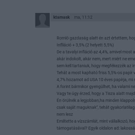
ktamask
ma, 11:12
Romló gazdaság alatt én azt értettem, ho
Inflláció + 3,5% (2 helyett 5,5%)
De a tavalyi infláció az 4,4%, amivel most 
akár indokolt, akár nem, mert miért ne em
sem kell tartaniuk, hogy megfékezzék az i
Tehát a most kapható friss 5,5%-os papír 
4,7% hozamot ad USA 10 éves papírja, mi m
A forint bármikor gyengülhet, ha valami n
Vagy te úgy érzed, hogy a Tisza alatt maj
Én örülnék a legjobban,ha minden klappoln
csak saját maguknak", tehát gyakorlatil
nem lesz
Említette a vízszámlát, mint vállalkozó, h
támogatásával? Egyik oldalon ad: lakossá