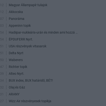
:12
Magyar Állampapír tulajok
:12
Akkocska
:07
Panoráma
:03
Appeninn topik
:54
Hadiipar-nukleáris-urán és minden ami hozzá kapcsolódik
:54
ÉPDUFERR Nyrt.
:51
USA részvények vitasarok
:51
Delta Nyrt
:50
Waberers
:47
Richter topik
:39
Alteo Nyrt.
:34
BUX index, BUX határidő, BÉT!
:32
Olaj és Gáz
:31
ARANY
:27
Wizz Air részvényesek topikja