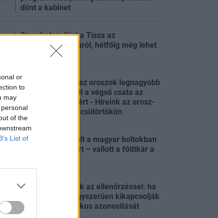
dönt a kabinet
Szombaton dönt a Tisza az
államfőaspiránsáról, hétfőig még lehet
:31
jelölni
sonal or
Két napja lángol az oroszok legnagyobb
ection to
finomítója, készül a végső csata az
:18
ou may
ukrán erődvárosért - Híreink az orosz-
 personal
ukrán háborúból csütörtökön
out of the
 downstream
B’s List of
Nagy roham indult a magyar boltokban
az ásványvízekért – vallott a főtitkár a
:14
készletekről
Nem szórakoznak az ellenőrzéssel: ha
beragad a sor, egyszerűen kikapcsolják
:14
az EU új biometrikus azonosítását