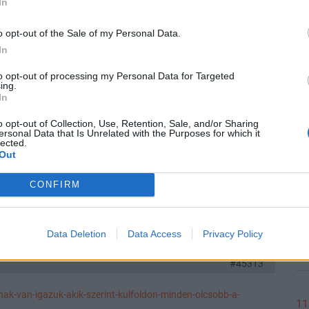
In
Előzmény:
#45312
ktamask
#45315
o opt-out of the Sale of my Personal Data.
11
papír számlája, de csak munkaidőben van rajta készlet és
In
sok függvényében. Természetesen a jó papírokat hamar
to opt-out of processing my Personal Data for Targeted
ing.
In
Válasz erre
11
o opt-out of Collection, Use, Retention, Sale, and/or Sharing
ersonal Data that Is Unrelated with the Purposes for which it
Előzmény:
#45312
ktamask
#45314
lected.
Out
ek itt 7.9%ost vettek, na meg kitáraztatták az embereket innen,
11
, mert ellopják, meglátjuk nem fizetik ki.
CONFIRM
at. :))
Válasz erre
Data Deletion
Data Access
Privacy Policy
11
#45313
ak-van-igazuk-akik-szerint-kulfoldon-minden-olcsobb-a-
11