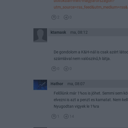
boltokban-mint-magyarorszagon?
utm_source=rss_feed&utm_medium=rss&
2
0
ktamask
ma, 08:12
De gondolom a K&H-nál is csak azért látod
számlával nem valószínű,h látja.
0
0
Hathor
ma, 08:07
Felőlünk már 1%os is jöhet. Semmi sem köt
elvezni is azt a penzt es kamatat. Nem kel
Nyugodtan vigyek le 1%ra
1
14