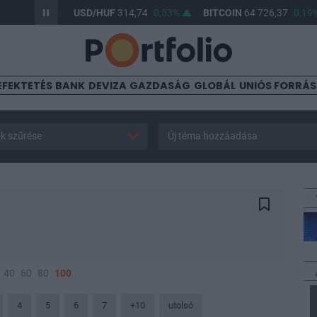
0,43%
USD/HUF
314,74
0,53%
BITCOIN
64 726,37
0,19%
EFEKTETÉS
BANK
DEVIZA
GAZDASÁG
GLOBÁL
UNIÓS FORRÁ
k szűrése
Új téma hozzáadása
40
60
80
100
4
5
6
7
+10
utolsó