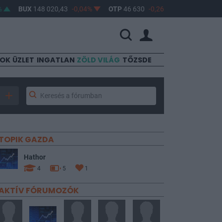
BUX
148 020,43
-0,04%
OTP
46 630
-0,26%
MOL
4 660
1,1
SOK
ÜZLET
INGATLAN
ZÖLD VILÁG
TŐZSDE
TOPIK GAZDA
Hathor
4
5
1
AKTÍV FÓRUMOZÓK