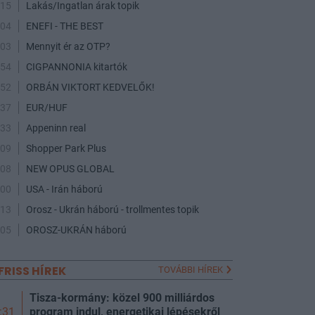
:15
Lakás/Ingatlan árak topik
:04
ENEFI - THE BEST
:03
Mennyit ér az OTP?
:54
CIGPANNONIA kitartók
:52
ORBÁN VIKTORT KEDVELŐK!
:37
EUR/HUF
:33
Appeninn real
:09
Shopper Park Plus
:08
NEW OPUS GLOBAL
:00
USA - Irán háború
:13
Orosz - Ukrán háború - trollmentes topik
:05
OROSZ-UKRÁN háború
FRISS HÍREK
TOVÁBBI HÍREK
Tisza-kormány: közel 900 milliárdos
program indul, energetikai lépésekről
:31