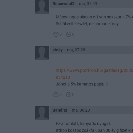
Rincewind2
ma, 07:59
Másodlagos piacon ott van sokszor a 7%-o
ösből volt készlet, de hamar elfogy.
0
0
stoky
ma, 07:28
https://www.portfolio.hu/gazdasag/20260
854210
Jöhet a 5% kamatos papír, -)
0
0
Bandita
ma, 06:23
Ez a romlott, hanyatló nyugat.
Itthon koszos zsákfaluban 30 évig fizetik 