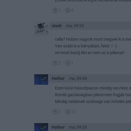
Ennek nincs extra ktg-e ha banknál veszed
1
0
slash
ma, 09:53
cella? Hoban vagyok most megyek ki a med
Van szabi is a bányában, fater. ! :-)
ne most kezdj élni ez nem az a pillanat!
2
1
Hathor
ma, 09:38
Ezen kivül másodpiacon mindig van/lesz e
Romló gazdaságban pláne nem fogják tudn
Mindig valakinek szüksege van hirtelen pé
2
12
Hathor
ma, 09:35