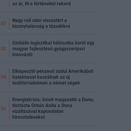
az ár, itt a történelmi rekord
Nagy rali után visszatért a
:03
bizonytalanság a tőzsdékre
Globális logisztikai hálózatba kerül egy
magyar fejlesztésű gyógyszeripari
:00
innováció
Elképesztő pénzeső zúdul Amerikából:
hatalmasat kaszálnak az új
:58
techforradalmon a német cégek
Energiakrízis: kicsit magasabb a Duna;
tisztázta Orbán Anita a Duna
:54
vízállásával kapcsolatos
híreszteléseket