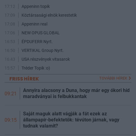
17:12
Appeninn topik
17:09
Köztársasági elnök kerestetik
17:08
Appeninn real
17:06
NEW OPUS GLOBAL
16:53
ÉPDUFERR Nyrt.
16:50
VERTIKAL Group Nyrt.
16:43
USA részvények vitasarok
15:57
Tréder Topik :o)
FRISS HÍREK
TOVÁBBI HÍREK
Annyira alacsony a Duna, hogy már egy ókori híd
09:21
maradványai is felbukkantak
Saját maguk alatt vágják a fát ezek az
állampapír-befektetők: tévúton járnak, vagy
09:15
tudnak valamit?