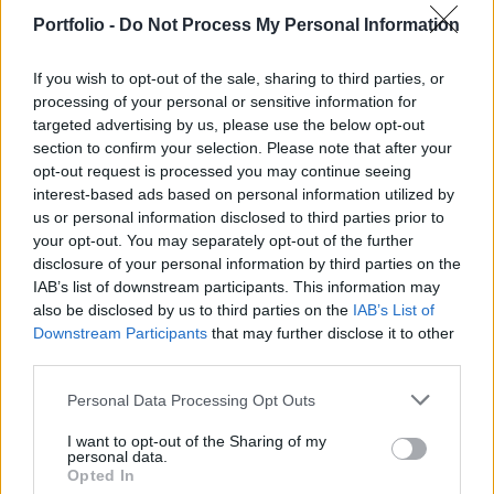
Tudja-e esetleg valaki hogy hogy lehet az usából juttatáskent
Portfolio -
Do Not Process My Personal Information
kapott részvényt haza hozni azért hálás lennék.
If you wish to opt-out of the sale, sharing to third parties, or
processing of your personal or sensitive information for
Mtelekom
2025. 02. 26. 14:58
targeted advertising by us, please use the below opt-out
#252556
section to confirm your selection. Please note that after your
Azt látom, de az nem tiszta hogy mindenki ezen aszinten adja
opt-out request is processed you may continue seeing
vagy valakinek ilyen sok van és ő adja el az egészet.
interest-based ads based on personal information utilized by
us or personal information disclosed to third parties prior to
your opt-out. You may separately opt-out of the further
Mtelekom
2025. 02. 26. 13:28
disclosure of your personal information by third parties on the
#252544
IAB’s list of downstream participants. This information may
Nem engedik azt az 1600-at. 1598 on nagyon adják. Oka?
also be disclosed by us to third parties on the
IAB’s List of
Downstream Participants
that may further disclose it to other
third parties.
Mtelekom
2025. 02. 26. 09:41
#252499
Personal Data Processing Opt Outs
Egy nap alatt meg lett az oszti
I want to opt-out of the Sharing of my
LEGFRISSEBB TOPIKOK
ÖSSZES TOPIK
personal data.
Opted In
09:40
ORBÁN TAKARODJ !!!