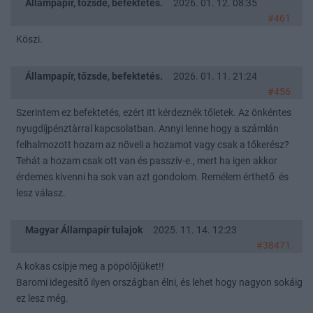
Állampapír, tőzsde, befektetés.
2026. 01. 12. 08:35
#461
Köszi.
Állampapír, tőzsde, befektetés.
2026. 01. 11. 21:24
#456
Szerintem ez befektetés, ezért itt kérdeznék tőletek. Az önkéntes
nyugdíjpénztàrral kapcsolatban. Annyi lenne hogy a számlán
felhalmozott hozam az növeli a hozamot vagy csak a tőkerész?
Tehát a hozam csak ott van és passzív-e., mert ha igen akkor
érdemes kivenni ha sok van azt gondolom. Remélem érthető és
lesz válasz.
Magyar Állampapír tulajok
2025. 11. 14. 12:23
#38471
A kokas csípje meg a pöpölőjüket!!
Baromi idegesítő ilyen országban élni, és lehet hogy nagyon sokáig
ez lesz még.