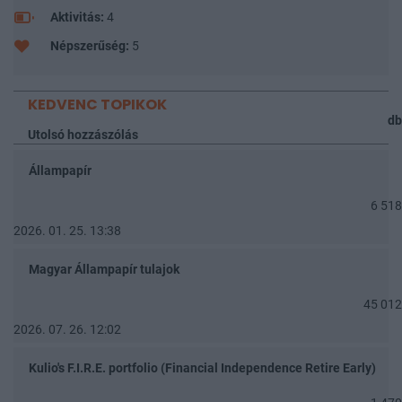
Aktivitás:
4
Népszerűség:
5
KEDVENC TOPIKOK
db
Utolsó hozzászólás
Állampapír
6 518
2026. 01. 25. 13:38
Magyar Állampapír tulajok
45 012
2026. 07. 26. 12:02
Kulio's F.I.R.E. portfolio (Financial Independence Retire Early)