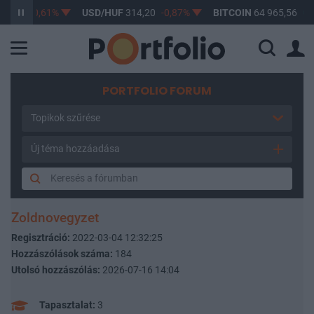
,17
-0,61%
USD/HUF
314,20
-0,87%
BITCOIN
64 965,56
0,12
PORTFOLIO FORUM
Topikok szűrése
Új téma hozzáadása
Zoldnovegyzet
Regisztráció:
2022-03-04 12:32:25
Hozzászólások száma:
184
Utolsó hozzászólás:
2026-07-16 14:04
Tapasztalat:
3