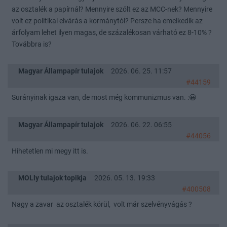
az osztalék a papírnál? Mennyire szólt ez az MCC-nek? Mennyire
volt ez politikai elvárás a kormánytól? Persze ha emelkedik az
árfolyam lehet ilyen magas, de százalékosan várható ez 8-10% ?
Továbbra is?
Magyar Állampapír tulajok
2026. 06. 25. 11:57
#44159
Surányinak igaza van, de most még kommunizmus van. :😀
Magyar Állampapír tulajok
2026. 06. 22. 06:55
#44056
Hihetetlen mi megy itt is.
MOLly tulajok topikja
2026. 05. 13. 19:33
#400508
Nagy a zavar az osztalék körül, volt már szelvényvágás ?