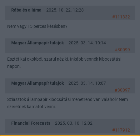
Rába és a láma
2025. 10. 22. 12:28
#111332
Nem vagy 15 perces késésben?
Magyar Állampapír tulajok
2025. 03. 14. 10:14
#30099
Esztétikai okokból, szarul néz ki. Inkább vennék kibocsátási
napon.
Magyar Állampapír tulajok
2025. 03. 14. 10:07
#30097
Sziasztok állampapír kibocsátási menetrend van valahol? Nem
szeretnék kamatot venni.
Financial Forecasts
2025. 03. 10. 12:02
#117912
Sziasztok nem tudom hogy hol tudnám megkérdezni itt próbálom.