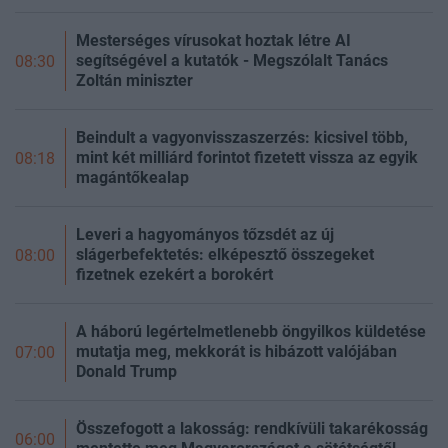
Mesterséges vírusokat hoztak létre AI
segítségével a kutatók - Megszólalt Tanács
08:30
Zoltán miniszter
Beindult a vagyonvisszaszerzés: kicsivel több,
mint két milliárd forintot fizetett vissza az egyik
08:18
magántőkealap
Leveri a hagyományos tőzsdét az új
slágerbefektetés: elképesztő összegeket
08:00
fizetnek ezekért a borokért
A háború legértelmetlenebb öngyilkos küldetése
mutatja meg, mekkorát is hibázott valójában
07:00
Donald Trump
Összefogott a lakosság: rendkívüli takarékosság
06:00