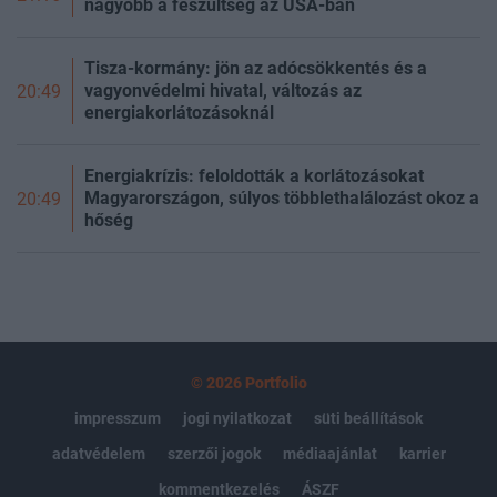
nagyobb a feszültség az USA-ban
Tisza-kormány: jön az adócsökkentés és a
vagyonvédelmi hivatal, változás az
20:49
energiakorlátozásoknál
Energiakrízis: feloldották a korlátozásokat
Magyarországon, súlyos többlethalálozást okoz a
20:49
hőség
© 2026 Portfolio
impresszum
jogi nyilatkozat
süti beállítások
adatvédelem
szerzői jogok
médiaajánlat
karrier
kommentkezelés
ÁSZF