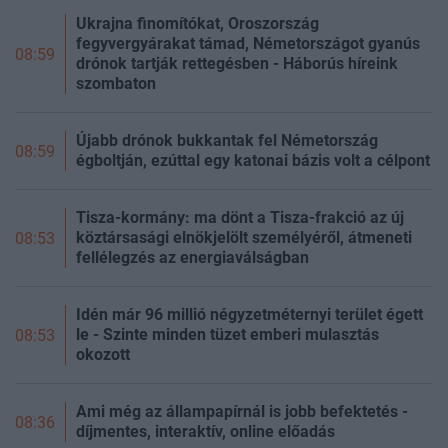
Ukrajna finomítókat, Oroszország
fegyvergyárakat támad, Németországot gyanús
08:59
drónok tartják rettegésben - Háborús híreink
szombaton
Újabb drónok bukkantak fel Németország
08:59
égboltján, ezúttal egy katonai bázis volt a célpont
Tisza-kormány: ma dönt a Tisza-frakció az új
köztársasági elnökjelölt személyéről, átmeneti
08:53
fellélegzés az energiaválságban
Idén már 96 millió négyzetméternyi terület égett
le - Szinte minden tüzet emberi mulasztás
08:53
okozott
Ami még az állampapírnál is jobb befektetés -
08:36
díjmentes, interaktív, online előadás