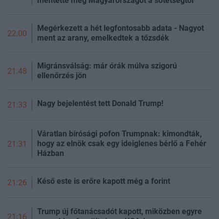
mentette meg Magyarországot a sötétségtől
Megérkezett a hét legfontosabb adata - Nagyot
22:00
ment az arany, emelkedtek a tőzsdék
Migránsválság: már órák múlva szigorú
21:48
ellenőrzés jön
Nagy bejelentést tett Donald Trump!
21:33
Váratlan bírósági pofon Trumpnak: kimondták,
hogy az elnök csak egy ideiglenes bérlő a Fehér
21:31
Házban
Késő este is erőre kapott még a forint
21:26
Trump új főtanácsadót kapott, miközben egyre
21:16