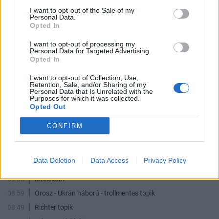
09:39
Delta Nyrt
I want to opt-out of the Sale of my
Personal Data.
09:36
4IG részvény
Opted In
09:32
Klímakamu
I want to opt-out of processing my
Personal Data for Targeted Advertising.
09:30
Eurós részvények vitasarok
Opted In
09:27
MOLly tulajok topikja
I want to opt-out of Collection, Use,
09:22
Lakás/Ingatlan árak topik
Retention, Sale, and/or Sharing of my
Personal Data that Is Unrelated with the
09:21
OTP részvényesek ide!
Purposes for which it was collected.
Opted Out
09:18
ORBÁN VIKTORT KEDVELŐK!
09:16
Magyar Állampapír tulajok
CONFIRM
09:10
Alteo Nyrt.
09:09
DAX
Data Deletion
Data Access
Privacy Policy
09:03
Toka Club/Labanc/Laruska/Vica71/Nacky/Bpali/Oldrider/Josefernando/Mcbull/Kawaszabi
09:00
Mtelekom
08:59
Orosz - Ukrán háború - trollmentes topik
08:49
Richter topik