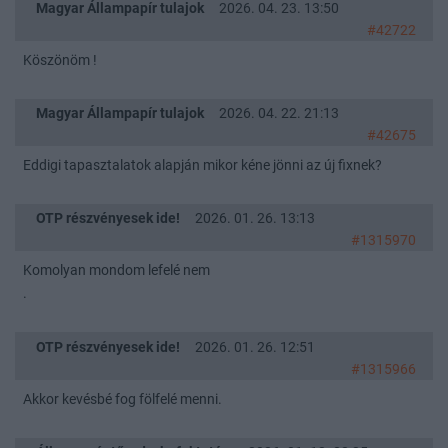
Magyar Állampapír tulajok
2026. 04. 23. 13:50
#42722
Köszönöm !
Magyar Állampapír tulajok
2026. 04. 22. 21:13
#42675
Eddigi tapasztalatok alapján mikor kéne jönni az új fixnek?
OTP részvényesek ide!
2026. 01. 26. 13:13
#1315970
Komolyan mondom lefelé nem
.
OTP részvényesek ide!
2026. 01. 26. 12:51
#1315966
Akkor kevésbé fog fölfelé menni.