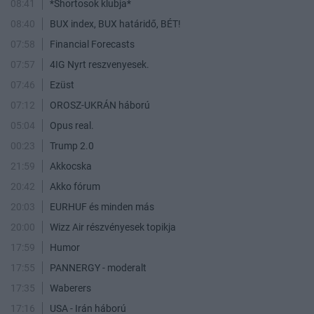
08:41
*Shortosok klubja*
08:40
BUX index, BUX határidő, BÉT!
07:58
Financial Forecasts
07:57
4IG Nyrt reszvenyesek.
07:46
Ezüst
07:12
OROSZ-UKRÁN háború
05:04
Opus real.
00:23
Trump 2.0
21:59
Akkocska
20:42
Akko fórum
20:03
EURHUF és minden más
20:00
Wizz Air részvényesek topikja
17:59
Humor
17:55
PANNERGY - moderalt
17:35
Waberers
17:16
USA - Irán háború