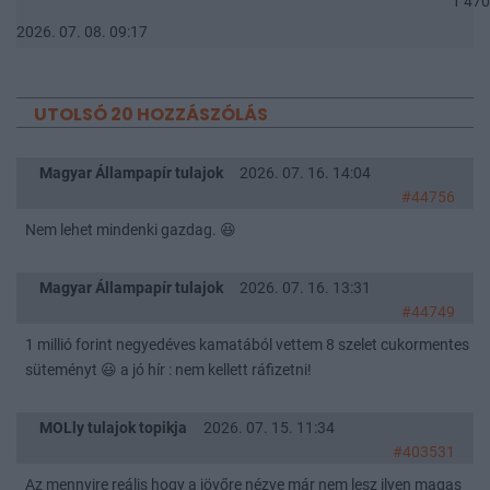
1 470
2026. 07. 08. 09:17
UTOLSÓ 20 HOZZÁSZÓLÁS
Magyar Állampapír tulajok
2026. 07. 16. 14:04
#44756
Nem lehet mindenki gazdag. 😆
Magyar Állampapír tulajok
2026. 07. 16. 13:31
#44749
1 millió forint negyedéves kamatából vettem 8 szelet cukormentes
süteményt 😃 a jó hír : nem kellett ráfizetni!
MOLly tulajok topikja
2026. 07. 15. 11:34
#403531
Az mennyire reális hogy a jövőre nézve már nem lesz ilyen magas