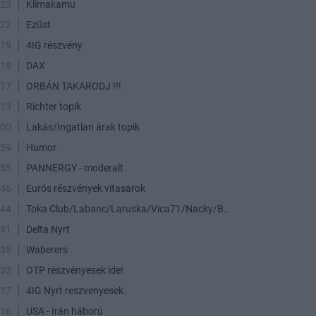
:23
Klímakamu
:22
Ezüst
:19
4IG részvény
:19
DAX
:17
ORBÁN TAKARODJ !!!
:13
Richter topik
:00
Lakás/Ingatlan árak topik
:59
Humor
:55
PANNERGY - moderalt
:46
Eurós részvények vitasarok
:44
Toka Club/Labanc/Laruska/Vica71/Nacky/Bpali/Oldrider/Josefernando/Mcbull/Kawaszabi
:41
Delta Nyrt
:35
Waberers
:32
OTP részvényesek ide!
:17
4IG Nyrt reszvenyesek.
:16
USA - Irán háború