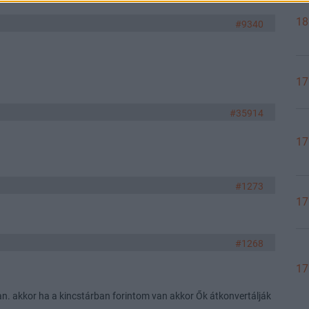
18
#9340
17
#35914
17
#1273
17
#1268
17
. akkor ha a kincstárban forintom van akkor Ők átkonvertálják