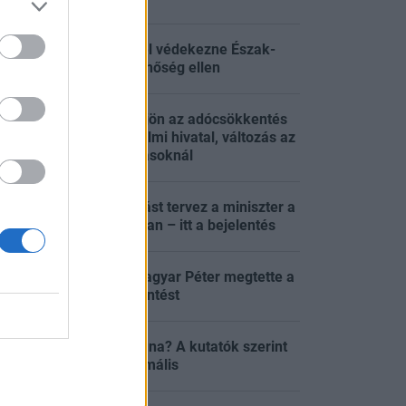
Kutyahúslevessel védekezne Észak-
:23
Korea a brutális hőség ellen
Tisza-kormány: jön az adócsökkentés
és a vagyonvédelmi hivatal, változás az
:07
energiakorlátozásoknál
Gyökeres változást tervez a miniszter a
:07
magyar iskolákban – itt a bejelentés
Energiakrízis: Magyar Péter megtette a
:00
várva várt bejelentést
Kiszáradhat a Duna? A kutatók szerint
:00
ez lesz az új normális