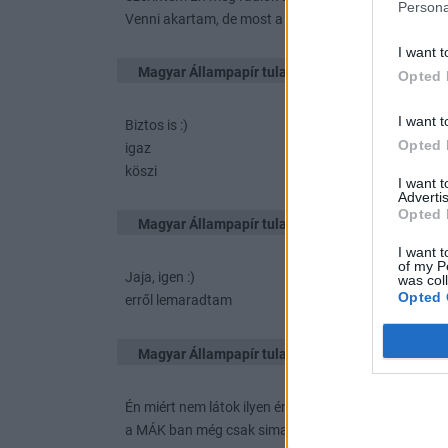
Persona
Venni akartam, de most a kezemre ülök egy darabig
I want t
Magyar Állampapír tulajok
2023. 08. 23. 22:13
Opted 
I want t
Biztos is :)
Opted 
igaz
köszi
I want 
Advertis
Opted 
Magyar Állampapír tulajok
2023. 08. 23. 22:13
I want t
of my P
Jaja, igen :)
was col
Opted 
erről lemaradtam
Magyar Állampapír tulajok
2023. 08. 23. 22:07
Én miért nem látok ilyen értéket ?
a MÁK ban még csak sima Euro Magyar Állampapírt 