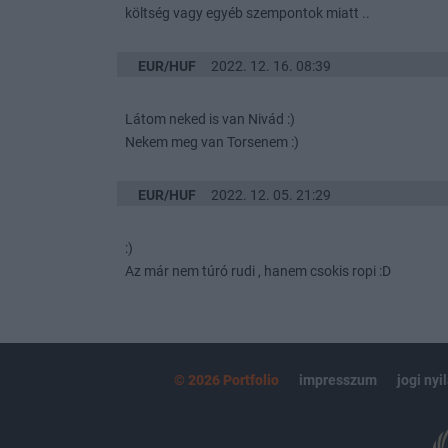
költség vagy egyéb szempontok miatt ..
EUR/HUF
2022. 12. 16. 08:39
Látom neked is van Nivád :)
Nekem meg van Torsenem :)
EUR/HUF
2022. 12. 05. 21:29
:)
Az már nem túró rudi , hanem csokis ropi :D
© 2026 Portfolio
impresszum
jogi nyi