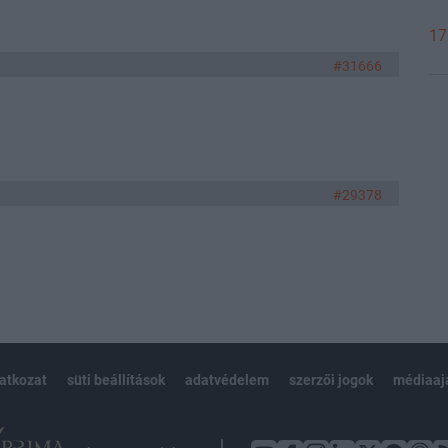
17
#31666
#29378
latkozat
süti beállítások
adatvédelem
szerzői jogok
médiaaj