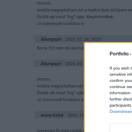
Hmmm.
Amióta megnyitottam ezt a topikot ilyen árfolyam m
Örülök aki most "fog" rajta. Megérdemlitek.
Jó szerencsét továbbra is :
Állampapír
2024. 02. 24. 18:55
Bocsi. Ezt nem ide akartam írni...
Portfolio 
Állampapír
2024. 02. 21. 19:29
If you wish 
sensitive in
Hmmm.
confirm you
Amióta megnyitottam ezt a topikot ilyen árfolyam m
continue se
information 
Örülök aki most "fog" rajta. Megérdemlitek.
further disc
Jó szerencsét továbbra is :)
participants
Downstream 
Arany-Ezüst
2023. 11. 13. 16:57
Szerintem Én még ráülök a kezemre.