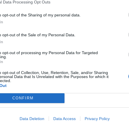
l Data Processing Opt Outs
o opt-out of the Sharing of my personal data.
18
#11082
In
o opt-out of the Sale of my Personal Data.
In
18
to opt-out of processing my Personal Data for Targeted
ing.
In
#11081
18
o opt-out of Collection, Use, Retention, Sale, and/or Sharing
ersonal Data that Is Unrelated with the Purposes for which it
lected.
Out
18
CONFIRM
#11078
18
Data Deletion
Data Access
Privacy Policy
látok