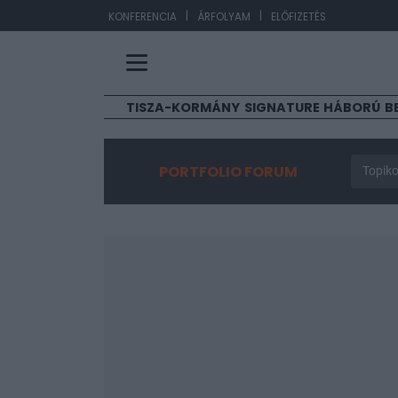
|
|
EUR/
KONFERENCIA
ÁRFOLYAM
ELŐFIZETÉS
TISZA-KORMÁNY
SIGNATURE
HÁBORÚ
B
PORTFOLIO FORUM
Topiko