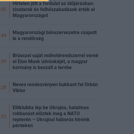
Hirtelen jött a fordulat az időjárásban:
zivatarok és felhőszakadások érték el
:00
Magyarországot
Magyarországi bűnszervezetre csapott
:49
le a rendőrség
Brüsszel saját műholdrendszerrel verné
el Elon Musk üdvöskéjét, a magyar
:39
kormány is beszáll a tervbe
Neves rendezvényen bukkant fel Orbán
:28
Viktor
Elitklubba lép be Ukrajna, hatalmas
robbanást előztek meg a NATO
:23
repterén – Ukrajnai háborús híreink
pénteken