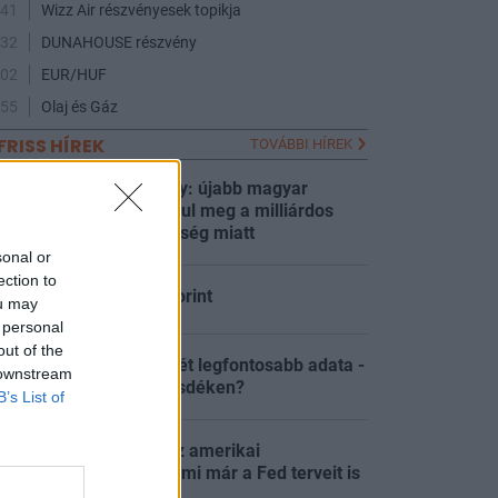
:41
Wizz Air részvényesek topikja
:32
DUNAHOUSE részvény
:02
EUR/HUF
:55
Olaj és Gáz
FRISS HÍREK
TOVÁBBI HÍREK
Lépett a kormány: újabb magyar
kórházakban indul meg a milliárdos
:39
mentőakció a hőség miatt
sonal or
ection to
Megy tovább a forint
:37
ou may
 personal
out of the
Megérkezett a hét legfontosabb adata -
 downstream
:24
Mi történik a tőzsdéken?
B’s List of
Olyat gyengült az amerikai
munkaerőpiac, ami már a Fed terveit is
:24
átírta