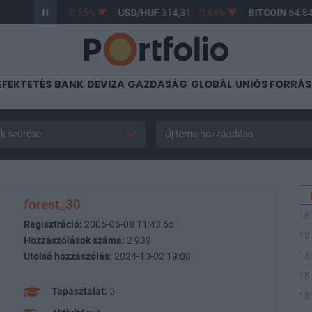
HUF
363,41
-0,55%
USD/HUF
314,31
-0,84%
BITCOIN
64 845,
EFEKTETÉS
BANK
DEVIZA
GAZDASÁG
GLOBÁL
UNIÓS FORRÁ
k szűrése
Új téma hozzáadása
forest_30
18
Regisztráció:
2005-06-08 11:43:55
18
Hozzászólások száma:
2 939
18
Utolsó hozzászólás:
2024-10-02 19:08
18
Tapasztalat:
5
18