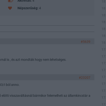
Aktivitás:
4
18
Népszerűség:
4
18
18
18
18
18
#5639
18
17
17
rnál is , és azt mondták hogy nem lehetséges.
17
17
17
#23207
17
3/I ból anno.
17
ő elötti visszaváltásnál bármikor felemelheti az államkincstár a
17
17