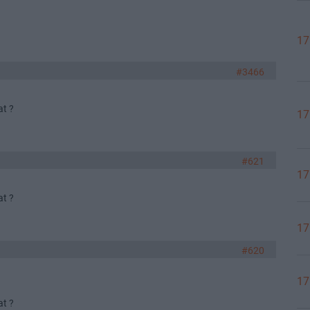
17
#3466
at ?
17
#621
17
at ?
17
#620
17
at ?