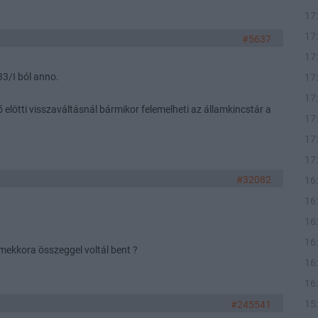
17
17
#5637
17
3/I ból anno.
17
17
ő elötti visszaváltásnál bármikor felemelheti az államkincstár a
17
17
17
#32082
16
16
16
16
mekkora összeggel voltál bent ?
16
16
15
#245541