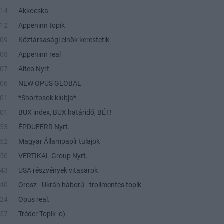
:14
Akkocska
:12
Appeninn topik
:09
Köztársasági elnök kerestetik
:08
Appeninn real
:07
Alteo Nyrt.
:06
NEW OPUS GLOBAL
:01
*Shortosok klubja*
:01
BUX index, BUX határidő, BÉT!
:53
ÉPDUFERR Nyrt.
:52
Magyar Állampapír tulajok
:50
VERTIKAL Group Nyrt.
:43
USA részvények vitasarok
:40
Orosz - Ukrán háború - trollmentes topik
:24
Opus real.
:57
Tréder Topik :o)