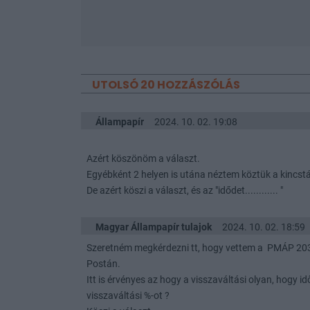
UTOLSÓ 20 HOZZÁSZÓLÁS
Állampapír
2024. 10. 02. 19:08
Azért köszönöm a választ.
Egyébként 2 helyen is utána néztem köztük a kincstá
De azért köszi a választ, és az "idődet............ "
Magyar Állampapír tulajok
2024. 10. 02. 18:59
Szeretném megkérdezni tt, hogy vettem a PMÁP 203
Postán.
Itt is érvényes az hogy a visszaváltási olyan, hogy id
visszaváltási %-ot ?