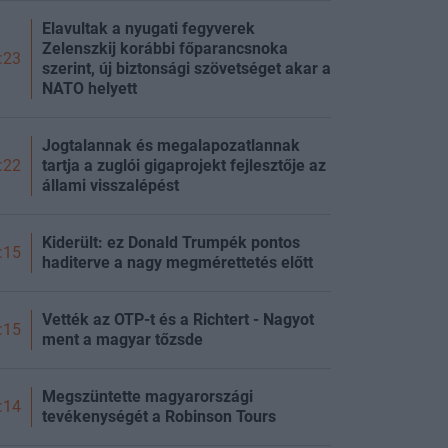
Elavultak a nyugati fegyverek
Zelenszkij korábbi főparancsnoka
:23
szerint, új biztonsági szövetséget akar a
NATO helyett
Jogtalannak és megalapozatlannak
tartja a zuglói gigaprojekt fejlesztője az
:22
állami visszalépést
Kiderült: ez Donald Trumpék pontos
:15
haditerve a nagy megmérettetés előtt
Vették az OTP-t és a Richtert - Nagyot
:15
ment a magyar tőzsde
Megszüntette magyarországi
:14
tevékenységét a Robinson Tours