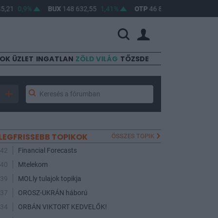
21
0,9%
BUX
148 632,55
1,41%
OTP
46 890
2,16%
MOL
4
SOK
ÜZLET
INGATLAN
ZÖLD VILÁG
TŐZSDE
LEGFRISSEBB TOPIKOK
ÖSSZES TOPIK
:42
Financial Forecasts
:40
Mtelekom
:39
MOLly tulajok topikja
:37
OROSZ-UKRÁN háború
:34
ORBÁN VIKTORT KEDVELŐK!