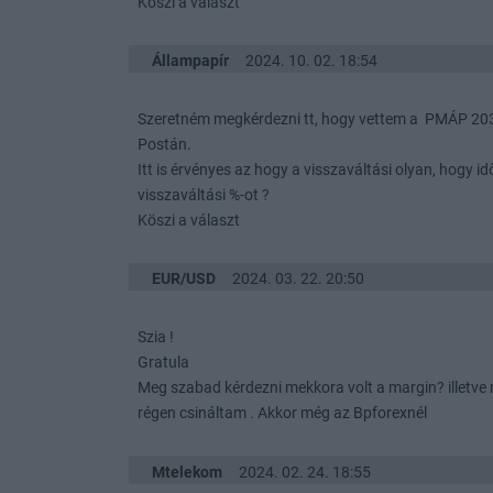
Köszi a választ
Állampapír
2024. 10. 02. 18:54
Szeretném megkérdezni tt, hogy vettem a PMÁP 203
Postán.
Itt is érvényes az hogy a visszaváltási olyan, hogy id
visszaváltási %-ot ?
Köszi a választ
EUR/USD
2024. 03. 22. 20:50
Szia !
Gratula
Meg szabad kérdezni mekkora volt a margin? illetve 
régen csináltam . Akkor még az Bpforexnél
Mtelekom
2024. 02. 24. 18:55