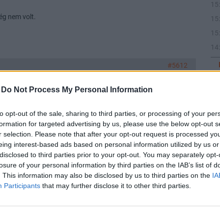
15
ég nem volt.
15
15
14
#5612
-
Do Not Process My Personal Information
18
#5611
to opt-out of the sale, sharing to third parties, or processing of your per
formation for targeted advertising by us, please use the below opt-out s
18
r selection. Please note that after your opt-out request is processed y
ég nem volt.
eing interest-based ads based on personal information utilized by us or
disclosed to third parties prior to your opt-out. You may separately opt-
losure of your personal information by third parties on the IAB’s list of
18
. This information may also be disclosed by us to third parties on the
IA
Participants
that may further disclose it to other third parties.
#9546
18