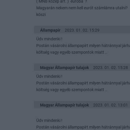
( MNB közép árf. ) euróba ?
Magyarán nekem nem kell eurót számlámra utalni?
köszi
Állampapír
2023. 01. 02. 15:29
Üdv mindenki !
Postán vásárolni állampapírt milyen hátránnyal járh
költség vagy egyéb szempontok miatt ..
Magyar Állampapír tulajok
2023. 01. 02. 15:28
Üdv mindenki !
Postán vásárolni állampapírt milyen hátránnyal járh
költség vagy egyéb szempontok miatt ..
Magyar Állampapír tulajok
2023. 01. 02. 13:01
Üdv mindenki !
Postán vásárolni állampapírt milyen hátránnyal járh