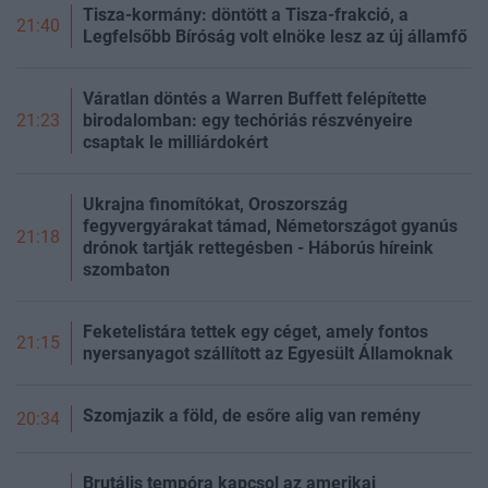
Tisza-kormány: döntött a Tisza-frakció, a
21:40
Legfelsőbb Bíróság volt elnöke lesz az új államfő
Váratlan döntés a Warren Buffett felépítette
birodalomban: egy techóriás részvényeire
21:23
csaptak le milliárdokért
Ukrajna finomítókat, Oroszország
fegyvergyárakat támad, Németországot gyanús
21:18
drónok tartják rettegésben - Háborús híreink
szombaton
Feketelistára tettek egy céget, amely fontos
21:15
nyersanyagot szállított az Egyesült Államoknak
Szomjazik a föld, de esőre alig van remény
20:34
Brutális tempóra kapcsol az amerikai