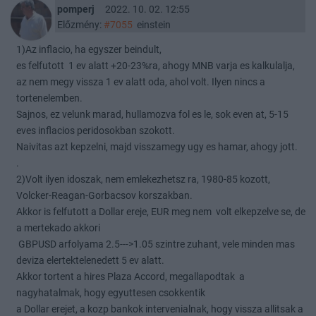
pomperj
2022. 10. 02. 12:55
Előzmény:
#7055
einstein
1)Az inflacio, ha egyszer beindult,
es felfutott 1 ev alatt +20-23%ra, ahogy MNB varja es kalkulalja,
az nem megy vissza 1 ev alatt oda, ahol volt. Ilyen nincs a
tortenelemben.
Sajnos, ez velunk marad, hullamozva fol es le, sok even at, 5-15
eves inflacios peridosokban szokott.
Naivitas azt kepzelni, majd visszamegy ugy es hamar, ahogy jott.
.
2)Volt ilyen idoszak, nem emlekezhetsz ra, 1980-85 kozott,
Volcker-Reagan-Gorbacsov korszakban.
Akkor is felfutott a Dollar ereje, EUR meg nem volt elkepzelve se, de
a mertekado akkori
GBPUSD arfolyama 2.5--->1.05 szintre zuhant, vele minden mas
deviza elertektelenedett 5 ev alatt.
Akkor tortent a hires Plaza Accord, megallapodtak a
nagyhatalmak, hogy egyuttesen csokkentik
a Dollar erejet, a kozp bankok intervenialnak, hogy vissza allitsak a