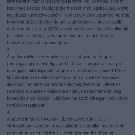
kivételével mindenki csúcsra volt járatva. Pld. Románia is most
kezdi meg a tengeri földgáz kitermelését, amit jegeltek vagy 5 évig
egy drasztikus adókivetésével.Pont a belinkelt diagramod mutatja
hogy már 2020 után beindultak az uj fúrások és most felszálló
ágban vannak. (Itt az OPEC is segit mert nem engedi 90 dollár alá
beesni az árat és igy szinte garanciát ad a tengeri fúrások
hosszútávú gazdaságosságára)
3.
A modern élelmiszertermelés egyre inkább energiafüggő
(műtrágya, gépek, feldolgozás)Miután az energiaárak már pár
hónapja esnek (olaj most stagnál már miután visszaesett 125-ről
kb 90 dollárra) nem lárom azt az okot, ami miatt az élelmiszer
előállitás 4 év alatt duplázódó önköltségűvé válna. Lehetne a
további durva áremelkedés oka a hiány, de szerintem van elég
kapacitás a mai árakon, különösen ha az önköltségek nem nőnek
tovább drasztikusan
4
A háború inflációt fokoznak. Ebben egyetértünk. De a
várakozásom szerint nem eszkalálódó, de stabilan megmaradó
ukrán háború nem fejt ki a jelenleginál nagyobb hatást már