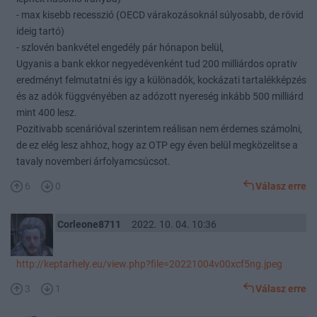
- max kisebb recesszió (OECD várakozásoknál súlyosabb, de rövid
ideig tartó)
- szlovén bankvétel engedély pár hónapon belül,
Ugyanis a bank ekkor negyedévenként tud 200 milliárdos oprativ
eredményt felmutatni és igy a különadók, kockázati tartalékképzés
és az adók függvényében az adózott nyereség inkább 500 milliárd
mint 400 lesz.
Pozitivabb scenárióval szerintem reálisan nem érdemes számolni,
de ez elég lesz ahhoz, hogy az OTP egy éven belül megközelitse a
tavaly novemberi árfolyamcsúcsot.
6
0
Válasz erre
Corleone8711
2022. 10. 04. 10:36
http://keptarhely.eu/view.php?file=20221004v00xcf5ng.jpeg
3
1
Válasz erre