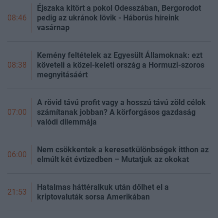
Éjszaka kitört a pokol Odesszában, Bergorodot
pedig az ukránok lövik - Háborús híreink
08:46
vasárnap
Kemény feltételek az Egyesült Államoknak: ezt
követeli a közel-keleti ország a Hormuzi-szoros
08:38
megnyitásáért
A rövid távú profit vagy a hosszú távú zöld célok
számítanak jobban? A körforgásos gazdaság
07:00
valódi dilemmája
Nem csökkentek a keresetkülönbségek itthon az
06:00
elmúlt két évtizedben – Mutatjuk az okokat
Hatalmas háttéralkuk után dőlhet el a
21:53
kriptovaluták sorsa Amerikában