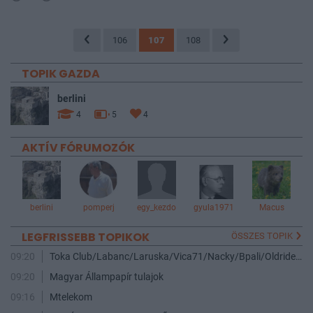
106
107
108
TOPIK GAZDA
berlini
4
5
4
AKTÍV FÓRUMOZÓK
berlini
pomperj
egy_kezdo
gyula1971
Macus
LEGFRISSEBB TOPIKOK
ÖSSZES TOPIK
09:20
Toka Club/Labanc/Laruska/Vica71/Nacky/Bpali/Oldrider/Josefernando/Mcbull/Kawaszabi
09:20
Magyar Állampapír tulajok
09:16
Mtelekom