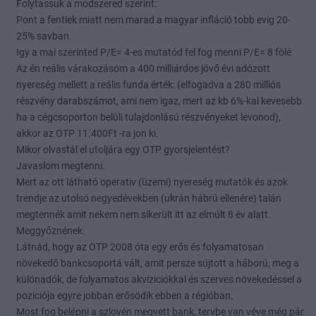
Folytassuk a módszered szerint:
Pont a fentiek miatt nem marad a magyar infláció tobb evig 20-
25% savban.
Igy a mai szerinted P/E= 4-es mutatód fel fog menni P/E= 8 fölé
Az én reális várakozásom a 400 milliárdos jövő évi adózott
nyereség mellett a reális funda érték: (elfogadva a 280 milliós
részvény darabszámot, ami nem igaz, mert az kb 6%-kal kevesebb
ha a cégcsoporton belüli tulajdonlású részvényeket levonod),
akkor az OTP 11.400Ft -ra jon ki.
Mikor olvastál el utoljára egy OTP gyorsjelentést?
Javaslom megtenni.
Mert az ott látható operativ (üzemi) nyereség mutatók és azok
trendje az utolsó negyedévekben (ukrán hábrú ellenére) talán
megtennék amit nekem nem sikerült itt az elmúlt 8 év alatt.
Meggyőznének.
Látnád, hogy az OTP 2008 óta egy erős és folyamatosan
növekedő bankcsoportá vált, amit persze sújtott a háború, meg a
különadók, de folyamatos akviziciókkal és szerves növekedéssel a
poziciója egyre jobban erősödik ebben a régióban.
Most fog belépni a szlovén megvett bank, tervbe van véve még pár