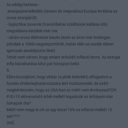
Az eddigi hatásai: -
energiaáremelkedés (lassan de megvalósul Európa leválása az
orosz energiáról)
- logisztikai zavarok (transzibériai szállitások leállása stb)
megoldásra kerültek már ma.
- ukrán-orosz élelmiszer kiesés (ezen az áron már boldogan
pótolják a többi nagyexportőrök, habár idén az aszály ebben
igencsak akadályozta őket)
Tehát nem várom, hogy emiatt erősödő infláció lenne. Az energia
infla bázishatása kifut pár hónapon belül.
5.
Előre bocsájtom, hogy ahbár (a játék kedvéért) elfogadom a
fundás értékmeghatározására leirt módszeredet, de azért
megkérdezném, hogy az USA-ban ez miért nem érvényesül?Ott
P/E=15 előremutató érték mellett ingadozik az árfolyam már
hónapok óta?
Miért nem megy le ott ez egy közel 10%-os infláció mellett 10
alá????
OKÉ.