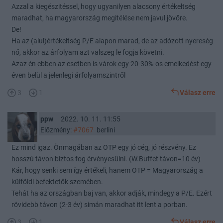
Azzal a kiegészitéssel, hogy ugyanilyen alacsony értékeltség
maradhat, ha magyarország megitélése nem javul jövőre.
De!
Ha az (alul)értékeltség P/E alapon marad, de az adózott nyereség
nő, akkor az árfolyam azt valszeg le fogja követni.
Azaz én ebben az esetben is várok egy 20-30%-os emelkedést egy
éven belül a jelenlegi árfolyamszintről
3
1
Válasz erre
ppw
2022. 10. 11. 11:55
Előzmény:
#7067
berlini
Ez mind igaz. Önmagában az OTP egy jó cég, jó részvény. Ez
hosszú távon biztos fog érvényesülni. (W.Buffet távon=10 év)
Kár, hogy senki sem így értékeli, hanem OTP = Magyarország a
külföldi befektetők szemében.
Tehát ha az országban baj van, akkor adják, mindegy a P/E. Ezért
rövidebb távon (2-3 év) simán maradhat itt lent a porban.
3
1
Válasz erre