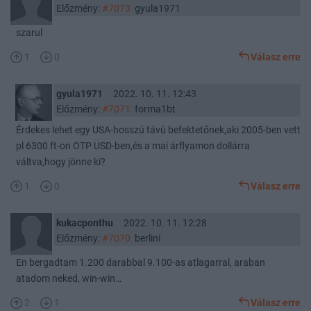
Előzmény:
#7073
gyula1971
szarul
1
0
Válasz erre
gyula1971
2022. 10. 11. 12:43
Előzmény:
#7071
forma1bt
Érdekes lehet egy USA-hosszú távú befektetőnek,aki 2005-ben vett
pl 6300 ft-on OTP USD-ben,és a mai árflyamon dollárra
váltva,hogy jönne ki?
1
0
Válasz erre
kukacponthu
2022. 10. 11. 12:28
Előzmény:
#7070
berlini
En bergadtam 1.200 darabbal 9.100-as atlagarral, araban
atadom neked, win-win…
2
1
Válasz erre