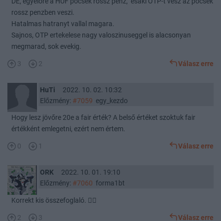
DE, egyelore a HUF pocsek rossz penz, esaki OTP-t vesz az pocsek
rossz penzben veszi.
Hatalmas hatranyt vallal magara.
Sajnos, OTP ertekelese nagy valoszinuseggel is alacsonyan
megmarad, sok evekig.
3
2
Válasz erre
HuTi
2022. 10. 02. 10:32
Előzmény:
#7059
egy_kezdo
Hogy lesz jövőre 20e a fair érték? A belső értéket szoktuk fair
értékként emlegetni, ezért nem értem.
0
1
Válasz erre
ORK
2022. 10. 01. 19:10
Előzmény:
#7060
forma1bt
Korrekt kis összefoglaló. 👍🏼
2
3
Válasz erre