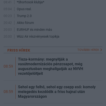
08:41
*Shortosok klubja*
05:04
Opus real.
00:23
Trump 2.0
20:42
Akko fórum
20:03
EURHUF és minden más
20:00
Wizz Air részvényesek topikja
FRISS HÍREK
TOVÁBBI HÍREK
Tisza-kormány: megnyitják a
vasútmodernizációs pénzcsapot, még
08:59
augusztusban meghallgatják az NVVH
vezetőjelöltjeit
Sehol egy felhő, sehol egy csepp eső: komoly
melegedés kezdődik a friss hajnal után
08:59
Magyarországon