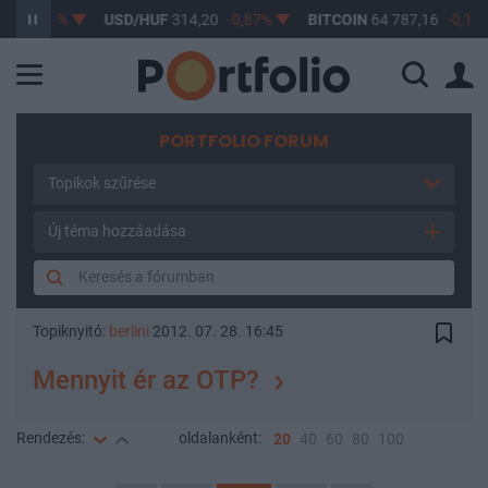
-0,61%
USD/HUF
314,20
-0,87%
BITCOIN
64 787,16
-0,19%
PORTFOLIO FORUM
Topikok szűrése
Új téma hozzáadása
Topiknyitó:
berlini
2012. 07. 28. 16:45
Mennyit ér az OTP?
Rendezés:
oldalanként:
20
40
60
80
100