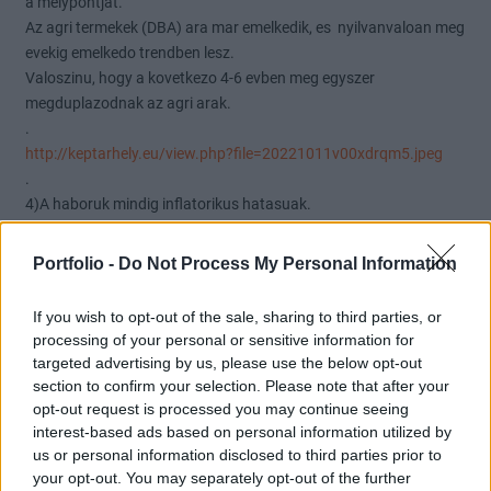
a melypontjat.
Az agri termekek (DBA) ara mar emelkedik, es nyilvanvaloan meg
evekig emelkedo trendben lesz.
Valoszinu, hogy a kovetkezo 4-6 evben meg egyszer
megduplazodnak az agri arak.
.
http://keptarhely.eu/view.php?file=20221011v00xdrqm5.jpeg
.
4)A haboruk mindig inflatorikus hatasuak.
.
Summary.
Portfolio -
Do Not Process My Personal Information
Naiv feltetelezni a mostani fundas helyzetben, hogy az inflacio
hamar visszaesik.
If you wish to opt-out of the sale, sharing to third parties, or
Ez szekularis, sok evig tarto folyamat lesz, mert sok tenyezo
processing of your personal or sensitive information for
visszacsatolasban erositve taplalja.
targeted advertising by us, please use the below opt-out
Ha a magyar inflacio tobb evig 20-25% savban lesz, akkor az OTP
section to confirm your selection. Please note that after your
fundas PE mutatoja 1/0.25=4.
opt-out request is processed you may continue seeing
Ha a nagyon optimista varakozasod, a 400Mrd profit megvalosul
interest-based ads based on personal information utilized by
us or personal information disclosed to third parties prior to
jovore, OTP erteke 4*400=1600Mrd,
your opt-out. You may separately opt-out of the further
es azt 280m db reszvenyre elosztva, egy reszveny erteke 5700Ft