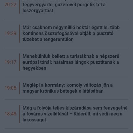
fegyvergyártó, gőzerővel pörgetik fel a
20:22
lőszergyártást
Már csaknem négymillió hektár égett le: több
kontinens összefogásával oltják a pusztító
19:29
tüzeket a tengerentúlon
Menekülniük kellett a turistáknak a népszerű
európai tónál: hatalmas lángok pusztítanak a
19:17
hegyekben
Meglépi a kormány: komoly változás jön a
19:05
magyar krónikus betegek ellátásában
Még a folyója teljes kiszáradása sem fenyegetné
a főváros vízellátását – Kiderült, mi védi meg a
18:48
lakosságot