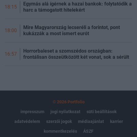
Egymás alá ígérnek a hazai bankok: folytatódik a
18:15
harc a támogatott hitelekért
Mire Magyarország lecseréli a forintot, pont
18:00
kukázzák a most ismert eurót
Horrorbaleset a szomszédos országban:
16:57
frontálisan összeütközött két vonat, sok a sérült
© 2026 Portfolio
impresszum
jogi nyilatkozat
süti beállítások
adatvédelem
szerzői jogok
médiaajánlat
karrier
kommentkezelés
ÁSZF