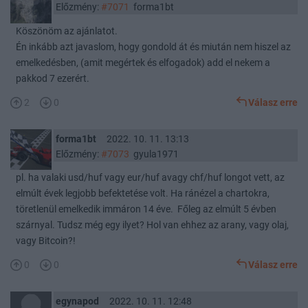
Előzmény:
#7071
forma1bt
Köszönöm az ajánlatot.
Én inkább azt javaslom, hogy gondold át és miután nem hiszel az
emelkedésben, (amit megértek és elfogadok) add el nekem a
pakkod 7 ezerért.
2
0
Válasz erre
forma1bt
2022. 10. 11. 13:13
Előzmény:
#7073
gyula1971
pl. ha valaki usd/huf vagy eur/huf avagy chf/huf longot vett, az
elmúlt évek legjobb befektetése volt. Ha ránézel a chartokra,
töretlenül emelkedik immáron 14 éve. Főleg az elmúlt 5 évben
szárnyal. Tudsz még egy ilyet? Hol van ehhez az arany, vagy olaj,
vagy Bitcoin?!
0
0
Válasz erre
egynapod
2022. 10. 11. 12:48