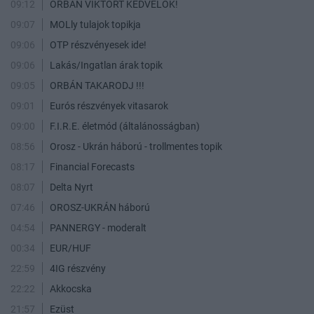
09:12
ORBÁN VIKTORT KEDVELŐK!
09:07
MOLly tulajok topikja
09:06
OTP részvényesek ide!
09:06
Lakás/Ingatlan árak topik
09:05
ORBÁN TAKARODJ !!!
09:01
Eurós részvények vitasarok
09:00
F.I.R.E. életmód (általánosságban)
08:56
Orosz - Ukrán háború - trollmentes topik
08:17
Financial Forecasts
08:07
Delta Nyrt
07:46
OROSZ-UKRÁN háború
04:54
PANNERGY - moderalt
00:34
EUR/HUF
22:59
4IG részvény
22:22
Akkocska
21:57
Ezüst