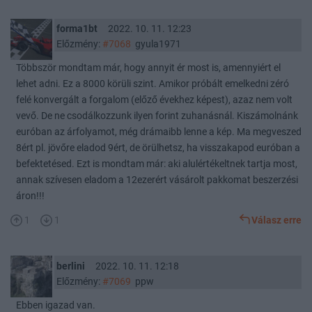
forma1bt
2022. 10. 11. 12:23
Előzmény:
#7068
gyula1971
Többször mondtam már, hogy annyit ér most is, amennyiért el
lehet adni. Ez a 8000 körüli szint. Amikor próbált emelkedni zéró
felé konvergált a forgalom (előző évekhez képest), azaz nem volt
vevő. De ne csodálkozzunk ilyen forint zuhanásnál. Kiszámolnánk
euróban az árfolyamot, még drámaibb lenne a kép. Ma megveszed
8ért pl. jövőre eladod 9ért, de örülhetsz, ha visszakapod euróban a
befektetésed. Ezt is mondtam már: aki alulértékeltnek tartja most,
annak szívesen eladom a 12ezerért vásárolt pakkomat beszerzési
áron!!!
1
1
Válasz erre
berlini
2022. 10. 11. 12:18
Előzmény:
#7069
ppw
Ebben igazad van.