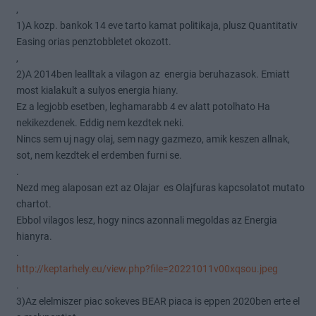
,
1)A kozp. bankok 14 eve tarto kamat politikaja, plusz Quantitativ
Easing orias penztobbletet okozott.
,
2)A 2014ben lealltak a vilagon az energia beruhazasok. Emiatt
most kialakult a sulyos energia hiany.
Ez a legjobb esetben, leghamarabb 4 ev alatt potolhato Ha
nekikezdenek. Eddig nem kezdtek neki.
Nincs sem uj nagy olaj, sem nagy gazmezo, amik keszen allnak,
sot, nem kezdtek el erdemben furni se.
.
Nezd meg alaposan ezt az Olajar es Olajfuras kapcsolatot mutato
chartot.
Ebbol vilagos lesz, hogy nincs azonnali megoldas az Energia
hianyra.
.
http://keptarhely.eu/view.php?file=20221011v00xqsou.jpeg
.
3)Az elelmiszer piac sokeves BEAR piaca is eppen 2020ben erte el