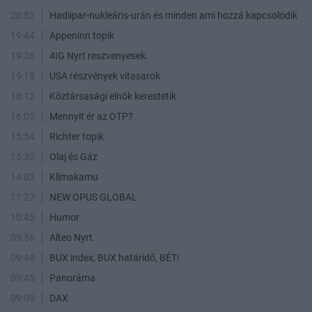
20:52
Hadiipar-nukleáris-urán és minden ami hozzá kapcsolódik
19:44
Appeninn topik
19:26
4IG Nyrt reszvenyesek.
19:18
USA részvények vitasarok
18:12
Köztársasági elnök kerestetik
16:05
Mennyit ér az OTP?
15:54
Richter topik
15:30
Olaj és Gáz
14:03
Klímakamu
11:27
NEW OPUS GLOBAL
10:45
Humor
09:56
Alteo Nyrt.
09:49
BUX index, BUX határidő, BÉT!
09:45
Panoráma
09:09
DAX