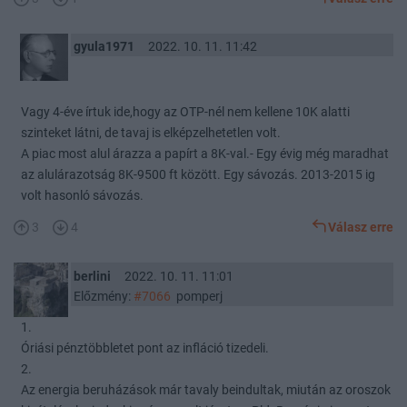
gyula1971
2022. 10. 11. 11:42
Vagy 4-éve írtuk ide,hogy az OTP-nél nem kellene 10K alatti
szinteket látni, de tavaj is elképzelhetetlen volt.
A piac most alul árazza a papírt a 8K-val.- Egy évig még maradhat
az alulárazotság 8K-9500 ft között. Egy sávozás. 2013-2015 ig
volt hasonló sávozás.
3
4
Válasz erre
berlini
2022. 10. 11. 11:01
Előzmény:
#7066
pomperj
1.
Óriási pénztöbbletet pont az infláció tizedeli.
2.
Az energia beruházások már tavaly beindultak, miután az oroszok