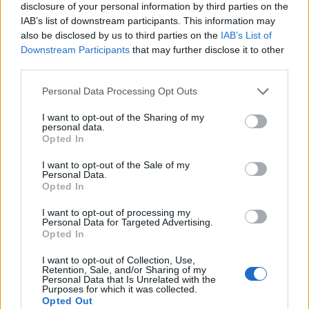
disclosure of your personal information by third parties on the
jon ki.
IAB’s list of downstream participants. This information may
Szerintem ez optimista becsles 2023-ra.
also be disclosed by us to third parties on the
IAB’s List of
Downstream Participants
that may further disclose it to other
2
3
Válasz erre
third parties.
berlini
2022. 10. 04. 14:18
Personal Data Processing Opt Outs
Előzmény:
#7054
pomperj
I want to opt-out of the Sharing of my
Az infláció egy csalóka dolog.
personal data.
Opted In
Vannak olyan tényezői, amelyek egy kiugróan magas inflációt nem
engednek csak pár éven belül a korábbi szint közelébe vinni. (Pld.
I want to opt-out of the Sale of my
inflációs várakozások és az azok alapján meghozott intézkedések
Personal Data.
Opted In
mint bérfeljlesztések, termékek áremelése.)
De ideje lenne már észrevenni, hogy a mostani 12-20%-os szintet
I want to opt-out of processing my
két tényező váltja ki.
Personal Data for Targeted Advertising.
Opted In
Az egyik az energiahordozók másfél éven keresztül tartó
áremelkedése, a másik a főleg a háború miatti de az energia
I want to opt-out of Collection, Use,
hordozók drágulása miatt is megugró élelmiszeráremelkedés.
Retention, Sale, and/or Sharing of my
Personal Data that Is Unrelated with the
Én tartós hábroúval számolok, de az energiahordozóknál már
Purposes for which it was collected.
most migindultak a 6 éven keresztül elmaradt beruházások. A
Opted Out