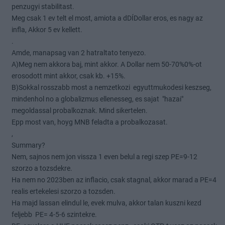
penzugyi stabilitast.
Meg csak 1 ev telt el most, amiota a dDÍDollar eros, es nagy az
infla, Akkor 5 ev kellett.
.
Amde, manapsag van 2 hatraltato tenyezo.
A)Meg nem akkora baj, mint akkor. A Dollar nem 50-70%0%-ot
erosodott mint akkor, csak kb. +15%.
B)Sokkal rosszabb most a nemzetkozi egyuttmukodesi keszseg,
mindenhol no a globalizmus ellenesseg, es sajat "hazai"
megoldassal probalkoznak. Mind sikertelen.
Epp most van, hoyg MNB feladta a probalkozasat.
,
Summary?
Nem, sajnos nem jon vissza 1 even belul a regi szep PE=9-12
szorzo a tozsdekre.
Ha nem no 2023ben az inflacio, csak stagnal, akkor marad a PE=4
realis ertekelesi szorzo a tozsden.
Ha majd lassan elindul le, evek mulva, akkor talan kuszni kezd
feljebb PE= 4-5-6 szintekre.