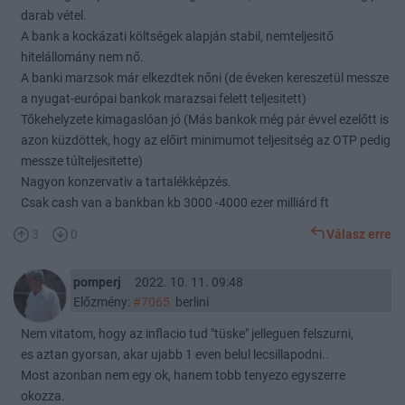
darab vétel.
A bank a kockázati költségek alapján stabil, nemteljesitő
hitelállomány nem nő.
A banki marzsok már elkezdtek nőni (de éveken kereszetül messze
a nyugat-európai bankok marazsai felett teljesitett)
Tőkehelyzete kimagaslóan jó (Más bankok még pár évvel ezelőtt is
azon küzdöttek, hogy az előirt minimumot teljesitség az OTP pedig
messze túlteljesitette)
Nagyon konzervativ a tartalékképzés.
Csak cash van a bankban kb 3000 -4000 ezer milliárd ft
3
0
Válasz erre
pomperj
2022. 10. 11. 09:48
Előzmény:
#7065
berlini
Nem vitatom, hogy az inflacio tud "tüske" jelleguen felszurni,
es aztan gyorsan, akar ujabb 1 even belul lecsillapodni..
Most azonban nem egy ok, hanem tobb tenyezo egyszerre
okozza.