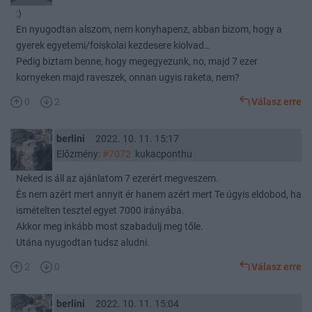
:)
En nyugodtan alszom, nem konyhapenz, abban bizom, hogy a
gyerek egyetemi/foiskolai kezdesere kiolvad…
Pedig biztam benne, hogy megegyezunk, no, majd 7 ezer
kornyeken majd raveszek, onnan ugyis raketa, nem?
0
2
Válasz erre
berlini
2022. 10. 11. 15:17
Előzmény:
#7072
kukacponthu
Neked is áll az ajánlatom 7 ezerért megveszem.
És nem azért mert annyit ér hanem azért mert Te úgyis eldobod, ha
ismételten tesztel egyet 7000 irányába.
Akkor meg inkább most szabadulj meg tőle.
Utána nyugodtan tudsz aludni.
2
0
Válasz erre
berlini
2022. 10. 11. 15:04