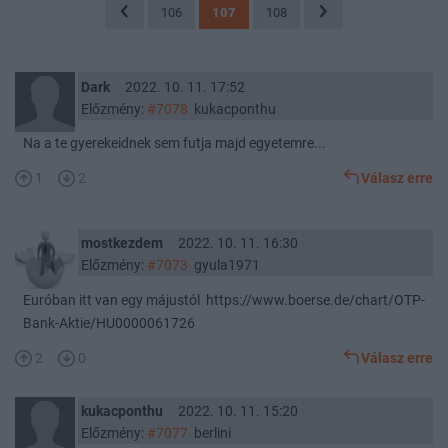
106
107
108
Dark
2022. 10. 11. 17:52
Előzmény:
#7078
kukacponthu
Na a te gyerekeidnek sem futja majd egyetemre...
1
2
Válasz erre
mostkezdem
2022. 10. 11. 16:30
Előzmény:
#7073
gyula1971
Euróban itt van egy májustól https://www.boerse.de/chart/OTP-
Bank-Aktie/HU0000061726
2
0
Válasz erre
kukacponthu
2022. 10. 11. 15:20
Előzmény:
#7077
berlini