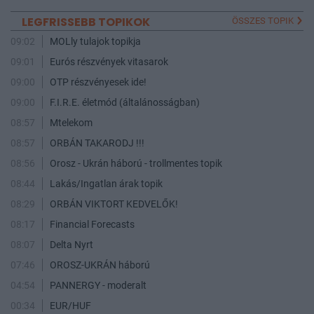
LEGFRISSEBB TOPIKOK
ÖSSZES TOPIK
09:02
MOLly tulajok topikja
09:01
Eurós részvények vitasarok
09:00
OTP részvényesek ide!
09:00
F.I.R.E. életmód (általánosságban)
08:57
Mtelekom
08:57
ORBÁN TAKARODJ !!!
08:56
Orosz - Ukrán háború - trollmentes topik
08:44
Lakás/Ingatlan árak topik
08:29
ORBÁN VIKTORT KEDVELŐK!
08:17
Financial Forecasts
08:07
Delta Nyrt
07:46
OROSZ-UKRÁN háború
04:54
PANNERGY - moderalt
00:34
EUR/HUF