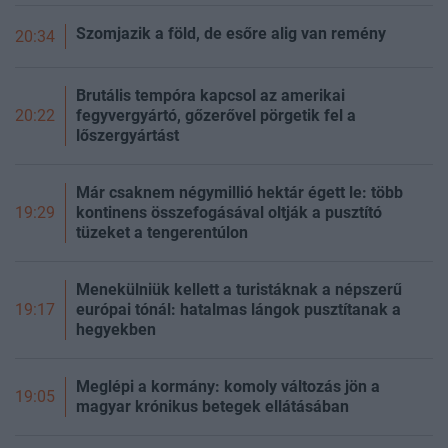
Szomjazik a föld, de esőre alig van remény
20:34
Brutális tempóra kapcsol az amerikai
fegyvergyártó, gőzerővel pörgetik fel a
20:22
lőszergyártást
Már csaknem négymillió hektár égett le: több
kontinens összefogásával oltják a pusztító
19:29
tüzeket a tengerentúlon
Menekülniük kellett a turistáknak a népszerű
európai tónál: hatalmas lángok pusztítanak a
19:17
hegyekben
Meglépi a kormány: komoly változás jön a
19:05
magyar krónikus betegek ellátásában