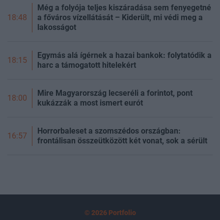
Még a folyója teljes kiszáradása sem fenyegetné
a főváros vízellátását – Kiderült, mi védi meg a
18:48
lakosságot
Egymás alá ígérnek a hazai bankok: folytatódik a
18:15
harc a támogatott hitelekért
Mire Magyarország lecseréli a forintot, pont
18:00
kukázzák a most ismert eurót
Horrorbaleset a szomszédos országban:
16:57
frontálisan összeütközött két vonat, sok a sérült
© 2026 Portfolio