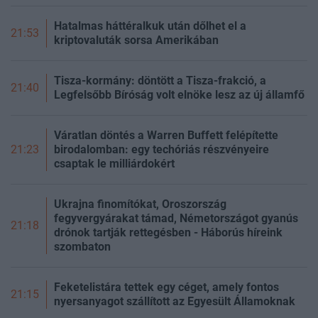
Hatalmas háttéralkuk után dőlhet el a
21:53
kriptovaluták sorsa Amerikában
Tisza-kormány: döntött a Tisza-frakció, a
21:40
Legfelsőbb Bíróság volt elnöke lesz az új államfő
Váratlan döntés a Warren Buffett felépítette
birodalomban: egy techóriás részvényeire
21:23
csaptak le milliárdokért
Ukrajna finomítókat, Oroszország
fegyvergyárakat támad, Németországot gyanús
21:18
drónok tartják rettegésben - Háborús híreink
szombaton
Feketelistára tettek egy céget, amely fontos
21:15
nyersanyagot szállított az Egyesült Államoknak