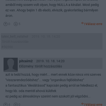
amiből még sosem volt olyan, hogy NULLA a kínálat. Most pedig
ez van. Ahogy bejön 1 db eladó, elviszik, gyakorlatilag bármilyen
áron.
0
5
Válasz erre
lakni_kell_valahol
2019. 10. 18. 14:20
Törölt hozzászólás
#50366
pitcairn2
2019. 10. 18. 14:20
Előzmény: törölt hozzászólás
azt is tedd hozzá, hogy miért... mert ennek köze nincs vmi szerves
"visszarendeződéshez"... vagy "organikus fejlődéshez"
a fantasztikus "éleslátásod" kapcsán pedig arról se feledkezz el,
hogy kb. oda mentél ahová küldtek
ez pedig az álmoskönyv szerint nem szokott jól végződni...
4
0
Válasz erre