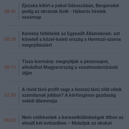
Éjszaka kitört a pokol Odesszában, Bergorodot
pedig az ukránok lövik - Háborús híreink
08:46
vasárnap
Kemény feltételek az Egyesült Államoknak: ezt
követeli a közel-keleti ország a Hormuzi-szoros
08:38
megnyitásáért
Tisza-kormány: megnyitják a pénzcsapot,
elindulhat Magyarország a vasútmodernizáció
08:19
útján
A rövid távú profit vagy a hosszú távú zöld célok
számítanak jobban? A körforgásos gazdaság
07:00
valódi dilemmája
Nem csökkentek a keresetkülönbségek itthon az
06:00
elmúlt két évtizedben – Mutatjuk az okokat