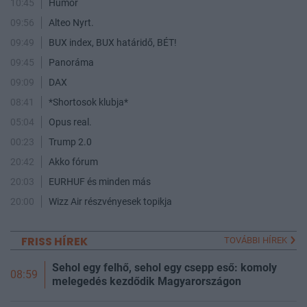
10:45
Humor
09:56
Alteo Nyrt.
09:49
BUX index, BUX határidő, BÉT!
09:45
Panoráma
09:09
DAX
08:41
*Shortosok klubja*
05:04
Opus real.
00:23
Trump 2.0
20:42
Akko fórum
20:03
EURHUF és minden más
20:00
Wizz Air részvényesek topikja
FRISS HÍREK
TOVÁBBI HÍREK
Sehol egy felhő, sehol egy csepp eső: komoly
08:59
melegedés kezdődik Magyarországon