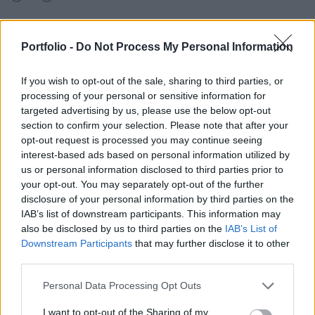
johai
2019. 10. 18. 14:16
Portfolio -
Do Not Process My Personal Information
Előzmény:
#50363
johai
Ja bocsanat Balla ur nem mondott semmi arat,akkor vedd a 2015
If you wish to opt-out of the sale, sharing to third parties, or
vegi szintet,es meg gratisznak ra tehetsz 10%-ot:)
processing of your personal or sensitive information for
targeted advertising by us, please use the below opt-out
0
0
Válasz erre
section to confirm your selection. Please note that after your
opt-out request is processed you may continue seeing
johai
2019. 10. 18. 14:13
interest-based ads based on personal information utilized by
Előzmény: törölt hozzászólás
us or personal information disclosed to third parties prior to
your opt-out. You may separately opt-out of the further
Repul az ido:)
disclosure of your personal information by third parties on the
Ez megerosit egy kiados korrekciot,zuhanast nem mondok mivel a
IAB’s list of downstream participants. This information may
dollar arfolyam indokol egy magasabb arat,kb annyit mint amit
also be disclosed by us to third parties on the
IAB’s List of
Balla ur mondott anno....
Downstream Participants
that may further disclose it to other
third parties.
0
0
Válasz erre
Personal Data Processing Opt Outs
lakni_kell_valahol
2019. 10. 18. 13:57
I want to opt-out of the Sharing of my