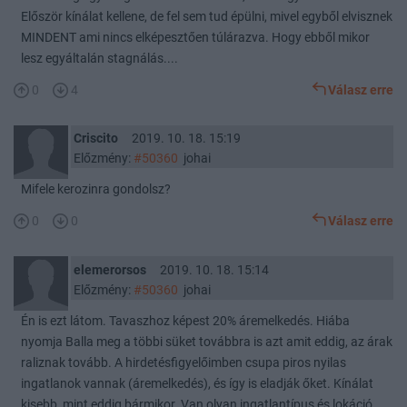
Először kínálat kellene, de fel sem tud épülni, mivel egyből elvisznek
MINDENT ami nincs elképesztően túlárazva. Hogy ebből mikor
lesz egyáltalán stagnálás....
0
4
Válasz erre
Criscito
2019. 10. 18. 15:19
Előzmény:
#50360
johai
Mifele kerozinra gondolsz?
0
0
Válasz erre
elemerorsos
2019. 10. 18. 15:14
Előzmény:
#50360
johai
Én is ezt látom. Tavaszhoz képest 20% áremelkedés. Hiába
nyomja Balla meg a többi süket továbbra is azt amit eddig, az árak
raliznak tovább. A hirdetésfigyelőimben csupa piros nyilas
ingatlanok vannak (áremelkedés), és így is eladják őket. Kínálat
kisebb, mint eddig bármikor. Van olyan ingatlantípus és lokáció,