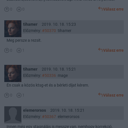
0
0
Válasz erre
tihamer
2019. 10. 18. 15:23
Előzmény:
#50370
tihamer
Meg persze a rezsit.
0
1
Válasz erre
tihamer
2019. 10. 18. 15:21
Előzmény:
#50336
mage
Én csak a közös ktsg-et és a bérleti díjat kérem.
0
1
Válasz erre
elemerorsos
2019. 10. 18. 15:21
Előzmény:
#50367
elemerorsos
Innen még egy stagnálás is messze van, nemhogy korrekció.