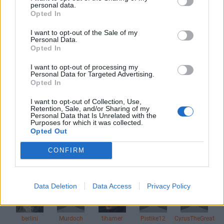
Törölt hozzászólás
personal data.
#50362
Opted In
I want to opt-out of the Sale of my
Personal Data.
lakni_kell_valahol
2019. 10. 18. 13:56
Opted In
Törölt hozzászólás
#50361
I want to opt-out of processing my
Personal Data for Targeted Advertising.
Opted In
10876
10877
10878
I want to opt-out of Collection, Use,
Retention, Sale, and/or Sharing of my
Personal Data that Is Unrelated with the
Purposes for which it was collected.
TOPIK GAZDA
Opted Out
Hathor
CONFIRM
4
5
1
AKTÍV FÓRUMOZÓK
Data Deletion
Data Access
Privacy Policy
berlini
Murdoch
tihamer
Pistike12
CyrusTheGreat