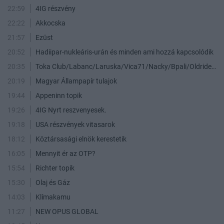
22:59
4IG részvény
22:22
Akkocska
21:57
Ezüst
20:52
Hadiipar-nukleáris-urán és minden ami hozzá kapcsolódik
20:35
Toka Club/Labanc/Laruska/Vica71/Nacky/Bpali/Oldrider/Josefernando/Mcbull/Kawaszabi
20:19
Magyar Állampapír tulajok
19:44
Appeninn topik
19:26
4IG Nyrt reszvenyesek.
19:18
USA részvények vitasarok
18:12
Köztársasági elnök kerestetik
16:05
Mennyit ér az OTP?
15:54
Richter topik
15:30
Olaj és Gáz
14:03
Klímakamu
11:27
NEW OPUS GLOBAL