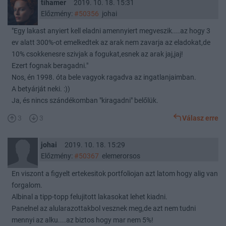
tihamer
2019. 10. 18. 15:31
Előzmény:
#50356
johai
"Egy lakast anyiert kell eladni amennyiert megveszik....az hogy 3
ev alatt 300%-ot emelkedtek az arak nem zavarja az eladokat,de
10% csokkenesre szivjak a fogukat,esnek az arak jaj,jaj!
Ezert fognak beragadni."
Nos, én 1998. óta bele vagyok ragadva az ingatlanjaimban.
A betyárját neki. :))
Ja, és nincs szándékomban "kiragadni" belőlük.
3
3
Válasz erre
johai
2019. 10. 18. 15:29
Előzmény:
#50367
elemerorsos
En viszont a figyelt ertekesitok portfoliojan azt latom hogy alig van
forgalom.
Albinal a tipp-topp felujitott lakasokat lehet kiadni.
Panelnel az alularazottakbol vesznek meg,de azt nem tudni
mennyi az alku....az biztos hogy mar nem 5%!