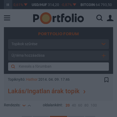
3,17
-0,61%
USD/HUF
314,20
-0,87%
BITCOIN
64 793,50
-0,1
PORTFOLIO FORUM
Topikok szűrése
Új téma hozzáadása
Topiknyitó:
Hathor
2014. 04. 09. 17:46
Lakás/Ingatlan árak topik
Rendezés:
oldalanként:
20
40
60
80
100