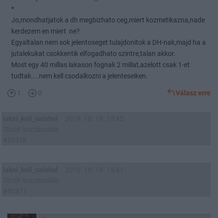
*
Jo,mondhatjatok a dh megbizhato ceg,miert kozmetikazna,nade
kerdezem en miert ne?
Egyaltalan nem sok jelentoseget tulajdonitok a DH-nak,majd ha a
jutalekukat csokkentik elfogadhato szintre,talan akkor.
Most egy 40 millas lakason fognak 2 millat,azelott csak 1-et
tudtak....nem kell csodalkozni a jelenteseiken.
1
0
Válasz erre
lakni_kell_valahol
2019. 10. 18. 15:45
Törölt hozzászólás
#50378
lakni_kell_valahol
2019. 10. 18. 15:41
Törölt hozzászólás
#50377