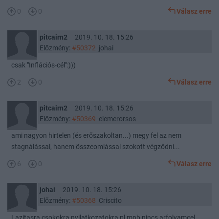
0
0
Válasz erre
pitcairn2
2019. 10. 18. 15:26
Előzmény:
#50372
johai
csak "Inflációs-cél":)))
2
0
Válasz erre
pitcairn2
2019. 10. 18. 15:26
Előzmény:
#50369
elemerorsos
ami nagyon hirtelen (és erőszakoltan...) megy fel az nem
stagnálással, hanem összeomlással szokott végződni...
6
0
Válasz erre
johai
2019. 10. 18. 15:26
Előzmény:
#50368
Criscito
Lazitasra,csokokra,nyilatkozatokra,pl mnb nincs arfolyamcel.