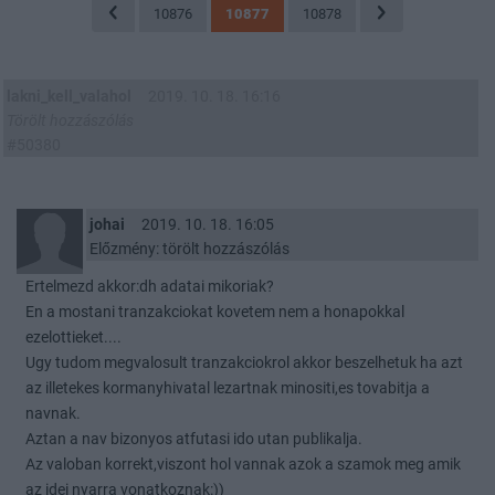
10876
10877
10878
lakni_kell_valahol
2019. 10. 18. 16:16
Törölt hozzászólás
#50380
johai
2019. 10. 18. 16:05
Előzmény: törölt hozzászólás
Ertelmezd akkor:dh adatai mikoriak?
En a mostani tranzakciokat kovetem nem a honapokkal
ezelottieket....
Ugy tudom megvalosult tranzakciokrol akkor beszelhetuk ha azt
az illetekes kormanyhivatal lezartnak minositi,es tovabitja a
navnak.
Aztan a nav bizonyos atfutasi ido utan publikalja.
Az valoban korrekt,viszont hol vannak azok a szamok meg amik
az idei nyarra vonatkoznak:))