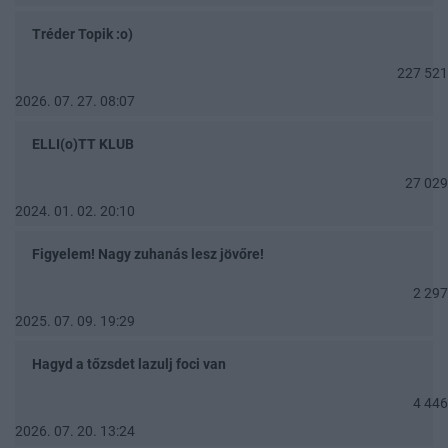
Tréder Topik :o)
227 521
2026. 07. 27. 08:07
ELLI(o)TT KLUB
27 029
2024. 01. 02. 20:10
Figyelem! Nagy zuhanás lesz jövőre!
2 297
2025. 07. 09. 19:29
Hagyd a tőzsdet lazulj foci van
4 446
2026. 07. 20. 13:24