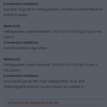
A moderátor indoklása:
mondtuk, hogy üld ki a felfüggesztést. a következő esetnél tiltjuk ezt
a reget is végleg
Moderáció:
Felfüggesztés a teljes fórumból - 2021-03-03 15:34-ig (2 nap, 0 óra,
0 perc)
A moderátor indoklása:
kicsit finomabban, légy szíves
Moderáció:
Felfüggesztés a teljes fórumból - 2022-03-19 17:02-ig (15 nap, 0
óra, 0 perc)
A moderátor indoklása:
most adunk egy kis időt, hogy végiggondold, mi az, amit
felelősséggel le lehet írni. ha nem tetszik, jön a kitiltás is.
UTOLSÓ 20 HOZZÁSZÓLÁS