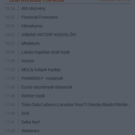
LEGFRISSEBB TOPIKOK
18:06
4IG részvény
18:02
Financial Forecasts
18:02
Klímakamu
18:01
ORBÁN VIKTORT KEDVELŐK!
18:01
Mtelekom
18:00
Lakás/Ingatlan árak topik
17:59
Humor
17:55
MOLly tulajok topikja
17:55
PANNERGY - moderalt
17:46
Eurós részvények vitasarok
17:46
Richter topik
17:44
Toka Club/Labanc/Laruska/Vica71/Nacky/Bpali/Oldrider/Josefernando/Mcbull/Kawaszabi
17:44
DAX
17:41
Delta Nyrt
17:35
Waberers