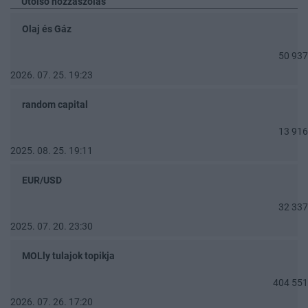
Utolsó hozzászólás
Olaj és Gáz
50 937
2026. 07. 25. 19:23
random capital
13 916
2025. 08. 25. 19:11
EUR/USD
32 337
2025. 07. 20. 23:30
MOLly tulajok topikja
404 551
2026. 07. 26. 17:20