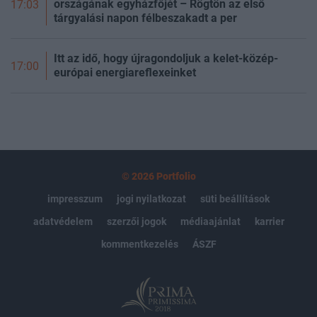
országának egyházfőjét – Rögtön az első
17:03
tárgyalási napon félbeszakadt a per
Itt az idő, hogy újragondoljuk a kelet-közép-
17:00
európai energiareflexeinket
© 2026 Portfolio
impresszum
jogi nyilatkozat
süti beállítások
adatvédelem
szerzői jogok
médiaajánlat
karrier
kommentkezelés
ÁSZF