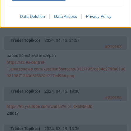
MuY29tL3BhcnRpemFuLXBvZGNhc3QvZmVlZC54bWw/episode/
MGJjNGJhMDgtMTBjNi00MTFjLTlkOWQtMTU1ZmI5ZjkxMzRh?
Data Deletion
Data Access
Privacy Policy
ep=14
Zsiday Jaksity
Tréder Topik :o)
2024. 04. 15. 21:57
#219198
napos 50-est levitte szépen
https://s3.eu-central-
1.amazonaws.com/xstation5screens/012/195/ca84e279fa01a8
9319871240d3f5320c217ed966.png
Tréder Topik :o)
2024. 04. 15. 19:30
#219196
https://m.youtube.com/watch?v=3_KXolvMiUo
Zsiday
Tréder Topik :o)
2024. 03. 19. 13:36