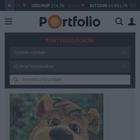
-0,49%
USD/HUF
314,56
-0,76%
BITCOIN
64 893,78
0,98%
PORTFOLIO FORUM
Topikok szűrése
Új téma hozzáadása