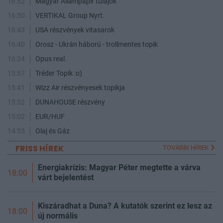
16:52
Magyar Állampapír tulajok
16:50
VERTIKAL Group Nyrt.
16:43
USA részvények vitasarok
16:40
Orosz - Ukrán háború - trollmentes topik
16:24
Opus real.
15:57
Tréder Topik :o)
15:41
Wizz Air részvényesek topikja
15:32
DUNAHOUSE részvény
15:02
EUR/HUF
14:55
Olaj és Gáz
FRISS HÍREK
TOVÁBBI HÍREK
Energiakrízis: Magyar Péter megtette a várva
18:00
várt bejelentést
Kiszáradhat a Duna? A kutatók szerint ez lesz az
18:00
új normális