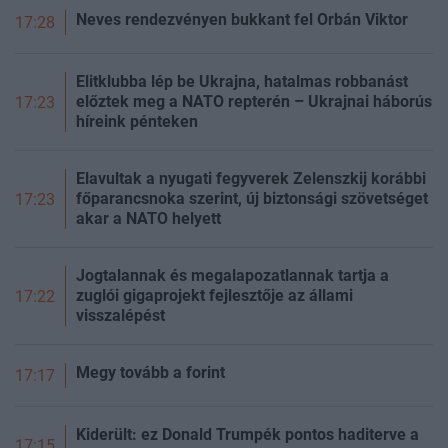
Neves rendezvényen bukkant fel Orbán Viktor
17:28
Elitklubba lép be Ukrajna, hatalmas robbanást
előztek meg a NATO repterén – Ukrajnai háborús
17:23
híreink pénteken
Elavultak a nyugati fegyverek Zelenszkij korábbi
főparancsnoka szerint, új biztonsági szövetséget
17:23
akar a NATO helyett
Jogtalannak és megalapozatlannak tartja a
zuglói gigaprojekt fejlesztője az állami
17:22
visszalépést
Megy tovább a forint
17:17
Kiderült: ez Donald Trumpék pontos haditerve a
17:15