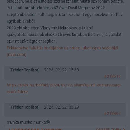
pincében, halálát állítólag szerhasználat miatti szívroham okozta.
A Lukoil korábbi elnöke, a 67 éves Ravil Maganov 2022
szeptemberében halt meg, miután kizuhant egy moszkvai kórház
egyik ablakából.
2023 októberében Vlagyimir Nekraszov, a Lukoil
igazgatótanácsának elnöke 66 éves korában halt meg, a vállalat
szerint szívelégtelenségben.
Felakasztva találták irodájában az orosz Lukoil egyik vezetőjét
(msn.com)
Tréder Topik :o)
2024. 02. 22. 15:48
#218516
https://telex.hu/belfold/2024/02/22/allamfojelolt-koztarsasagi-
elnok-fidesz
Tréder Topik :o)
2024. 02. 22. 03:29
#218497
munka munka munka😀
ÖSSZES TOPIK