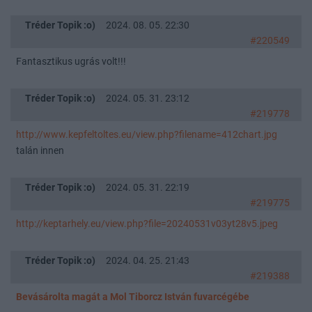
Tréder Topik :o)
2024. 08. 05. 22:30
#220549
Fantasztikus ugrás volt!!!
Tréder Topik :o)
2024. 05. 31. 23:12
#219778
http://www.kepfeltoltes.eu/view.php?filename=412chart.jpg
talán innen
Tréder Topik :o)
2024. 05. 31. 22:19
#219775
http://keptarhely.eu/view.php?file=20240531v03yt28v5.jpeg
Tréder Topik :o)
2024. 04. 25. 21:43
#219388
Bevásárolta magát a Mol Tiborcz István fuvarcégébe