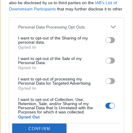
also be disclosed by us to third parties on the
IAB’s List of
Tréder Topik :o)
2024. 04. 19. 16:53
Downstream Participants
that may further disclose it to other
#219312
third parties.
https://invst.ly/14gqs2
Personal Data Processing Opt Outs
I want to opt-out of the Sharing of my
Tréder Topik :o)
2024. 04. 19. 15:23
personal data.
#219309
Opted In
Mészáros Lőrinc megvette a Brendont
I want to opt-out of the Sale of my
Personal Data.
Opted In
Tréder Topik :o)
2024. 04. 18. 04:13
#219268
I want to opt-out of processing my
Personal Data for Targeted Advertising.
Már eldőlt: 33 milliárdért Mészáros Lőrinc építheti a bérlakások
Opted In
helyére a Közszolgálati Egyetem új campusát
Hét szint, 24 ezer
I want to opt-out of Collection, Use,
négyzetméter
Retention, Sale, and/or Sharing of my
Personal Data that Is Unrelated with the
Purposes for which it was collected.
Tréder Topik :o)
2024. 04. 17. 02:10
Opted Out
#219235
CONFIRM
https://podcasts.google.com/feed/aHR0cHM6Ly9tZWRpYS5yc3