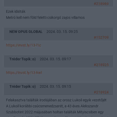
#218969
Ezek idióták
Metró kell nem föld feletti csikorgó zajos villamos
NEW OPUS GLOBAL
2024. 03. 15. 09:25
#152709
https://invst.ly/13-l1c
Tréder Topik :o)
2024. 03. 15. 09:17
#218925
https://invst.ly/13-kwl
Tréder Topik :o)
2024. 03. 15. 09:15
#218924
Felakasztva találták irodájában az orosz Lukoil egyik vezetőjét
A Lukoil korábbi csúcsmenedzserét, a 43 éves Alekszandr
Szubbotint 2022 májusában holtan találták Mityiscsiben egy