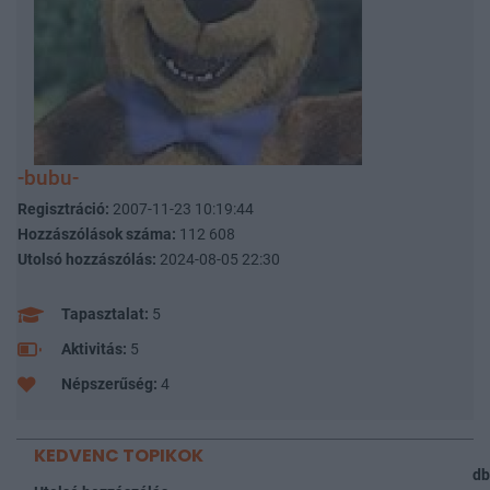
-bubu-
Regisztráció:
2007-11-23 10:19:44
Hozzászólások száma:
112 608
Utolsó hozzászólás:
2024-08-05 22:30
Tapasztalat:
5
Aktivitás:
5
Népszerűség:
4
KEDVENC TOPIKOK
db