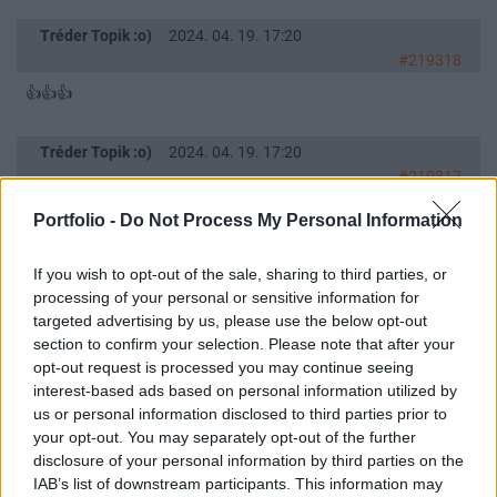
Tréder Topik :o)
2024. 04. 19. 17:20
#219318
👍👍👍
Tréder Topik :o)
2024. 04. 19. 17:20
#219317
👍👍👍
Portfolio -
Do Not Process My Personal Information
Tréder Topik :o)
2024. 04. 19. 17:09
If you wish to opt-out of the sale, sharing to third parties, or
#219315
processing of your personal or sensitive information for
targeted advertising by us, please use the below opt-out
Lilafüred? :)
section to confirm your selection. Please note that after your
opt-out request is processed you may continue seeing
Tréder Topik :o)
2024. 04. 19. 16:54
interest-based ads based on personal information utilized by
#219313
us or personal information disclosed to third parties prior to
your opt-out. You may separately opt-out of the further
dax napos
disclosure of your personal information by third parties on the
https://invst.ly/14gqsi
IAB’s list of downstream participants. This information may