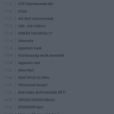
17:32
OTP részvényesek ide!
17:26
Ezüst
17:17
4IG Nyrt reszvenyesek.
17:16
USA - Irán háború
17:15
ORBÁN TAKARODJ !!!
17:14
Akkocska
17:12
Appeninn topik
17:09
Köztársasági elnök kerestetik
17:08
Appeninn real
17:07
Alteo Nyrt.
17:06
NEW OPUS GLOBAL
17:01
*Shortosok klubja*
17:01
BUX index, BUX határidő, BÉT!
16:57
OROSZ-UKRÁN háború
16:53
ÉPDUFERR Nyrt.