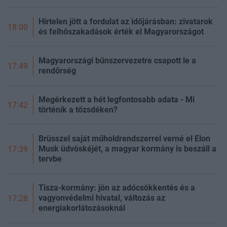
Hirtelen jött a fordulat az időjárásban: zivatarok
18:00
és felhőszakadások érték el Magyarországot
Magyarországi bűnszervezetre csapott le a
17:49
rendőrség
Megérkezett a hét legfontosabb adata - Mi
17:42
történik a tőzsdéken?
Brüsszel saját műholdrendszerrel verné el Elon
Musk üdvöskéjét, a magyar kormány is beszáll a
17:39
tervbe
Tisza-kormány: jön az adócsökkentés és a
vagyonvédelmi hivatal, változás az
17:28
energiakorlátozásoknál