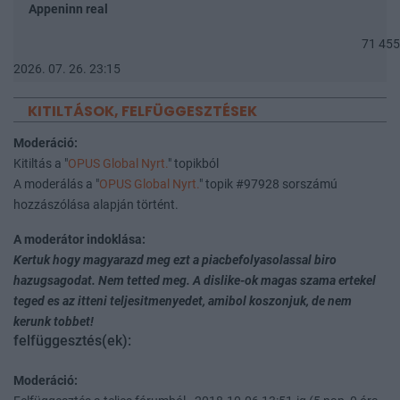
Appeninn real
71 455
2026. 07. 26. 23:15
KITILTÁSOK, FELFÜGGESZTÉSEK
Moderáció:
Kitiltás a "
OPUS Global Nyrt.
" topikból
A moderálás a "
OPUS Global Nyrt.
" topik #97928 sorszámú
hozzászólása alapján történt.
A moderátor indoklása:
Kertuk hogy magyarazd meg ezt a piacbefolyasolassal biro
hazugsagodat. Nem tetted meg. A dislike-ok magas szama ertekel
teged es az itteni teljesitmenyedet, amibol koszonjuk, de nem
kerunk tobbet!
felfüggesztés(ek):
Moderáció: