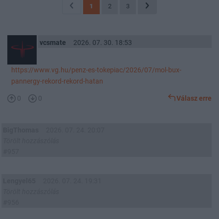
1
2
3
vcsmate
2026. 07. 30. 18:53
https://www.vg.hu/penz-es-tokepiac/2026/07/mol-bux-
pannergy-rekord-rekord-hatan
0
0
Válasz erre
BigThomas
2026. 07. 24. 20:07
Törölt hozzászólás
#957
Lengyel65
2026. 07. 24. 19:31
Törölt hozzászólás
#956