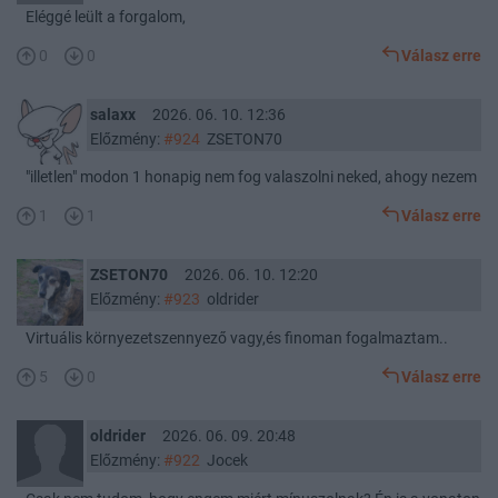
Eléggé leült a forgalom,
0
0
Válasz erre
salaxx
2026. 06. 10. 12:36
Előzmény:
#924
ZSETON70
"illetlen" modon 1 honapig nem fog valaszolni neked, ahogy nezem
1
1
Válasz erre
ZSETON70
2026. 06. 10. 12:20
Előzmény:
#923
oldrider
Virtuális környezetszennyező vagy,és finoman fogalmaztam..
5
0
Válasz erre
oldrider
2026. 06. 09. 20:48
Előzmény:
#922
Jocek