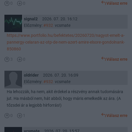
0
0
Válasz erre
signal2
2026. 07. 20. 16:12
Előzmény:
#932
vcsmate
https://www.portfolio.hu/befektetes/20260720/nagyot-emelt-a-
pannergy-celaran-az-otp-de-nem-azert-amire-elsore-gondolnank-
850860
3
0
Válasz erre
oldrider
2026. 07. 20. 16:09
Előzmény:
#932
vcsmate
Ha lehozzák, ha nem, akit érdekel a részvény annak tudomására
jut. Ha másból nem, hát abból, hogy máris emelkedik az ára. (A
tőzsdei ár a legjobb hírforrás!)
0
1
Válasz erre
vcsmate
2026. 07. 20. 15:57