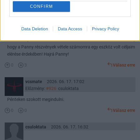
Kösz az őszinteséget! Elfogadom a véleményed! (Valóban nem
CONFIRM
tudtam válaszolni, mert kitiltottak egy hónapra egy másik
topikban elkövetett "személyeskedés" miatt -, ami persze sokkal
enyhébb volt a tiédnél.) Remélem, hogy már nem sokáig leszek
Data Deletion
Data Access
Privacy Policy
Panny tulaj, mert eladom a még meglévő részvényeimet is nagy
haszonnal, hisz anno ezért vettem azokat.- Reméltem az nem bűn,
hogy a Panny részvények vétele számomra egy eszköz volt céljaim
elérése érdekében! Hajrá Panny!
0
3
Válasz erre
vcsmate
2026. 06. 17. 17:02
Előzmény:
#926
csuloktata
Pénteken szokott megindulni.
0
0
Válasz erre
csuloktata
2026. 06. 17. 16:32