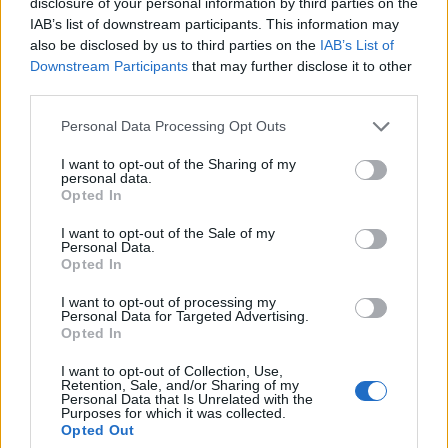
disclosure of your personal information by third parties on the
https://bet.hu/newkibdata/129503790/OTP%20Bank%20Nyrt.%2
IAB’s list of downstream participants. This information may
0-
also be disclosed by us to third parties on the
IAB’s List of
%20PannErgy%20Nyrt.%20negyed%C3%A9ves%20elemz%C3%A9
Downstream Participants
that may further disclose it to other
s%20-%202026.07.20.pdf
third parties.
0
0
Válasz erre
Personal Data Processing Opt Outs
I want to opt-out of the Sharing of my
oldrider
2026. 07. 14. 16:35
personal data.
Előzmény:
#925
salaxx
Opted In
Örültél neki ugye, hogy kitiltottak egy hónapra? Persze nem azért,
I want to opt-out of the Sale of my
Personal Data.
mert szidtam másnak az anyját, mint Te valamikor tetted az
Opted In
enyémmel valamely kommentem miatt, ami miatt akkor téged
tiltottak ki. Én azóta nem foglalkozok veled, kérlek Te se tedd
I want to opt-out of processing my
Personal Data for Targeted Advertising.
velem! Világos, érted?
Opted In
0
2
Válasz erre
I want to opt-out of Collection, Use,
Retention, Sale, and/or Sharing of my
Personal Data that Is Unrelated with the
oldrider
2026. 07. 14. 16:26
Purposes for which it was collected.
Előzmény:
#924
ZSETON70
Opted Out