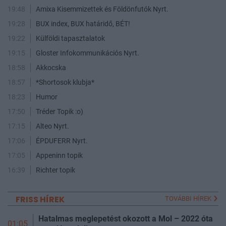
19:48
Amixa Kisemmizettek és Földönfutók Nyrt.
19:28
BUX index, BUX határidő, BÉT!
19:22
Külföldi tapasztalatok
19:15
Gloster Infokommunikációs Nyrt.
18:58
Akkocska
18:57
*Shortosok klubja*
18:23
Humor
17:50
Tréder Topik :o)
17:15
Alteo Nyrt.
17:06
ÉPDUFERR Nyrt.
17:05
Appeninn topik
16:39
Richter topik
FRISS HÍREK
TOVÁBBI HÍREK
Hatalmas meglepetést okozott a Mol – 2022 óta
01:05