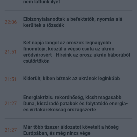
nem láttunk ilyet
Elbizonytalanodtak a befektetők, nyomás alá
22:06
kerültek a tőzsdék
Két napja lángol az oroszok legnagyobb
finomítója, készül a végső csata az ukrán
21:51
erődvárosért - Híreink az orosz-ukrán háborúból
csütörtökön
Kiderült, kiben bíznak az ukránok leginkább
21:51
Energiakrízis: rekordhőség, kicsit magasabb
Duna, kiszáradó patakok és folytatódó energia-
21:27
és víztakarékosság országszerte
Már több tízezer áldozatot követelt a hőség
21:27
Európában, és még nincs vége