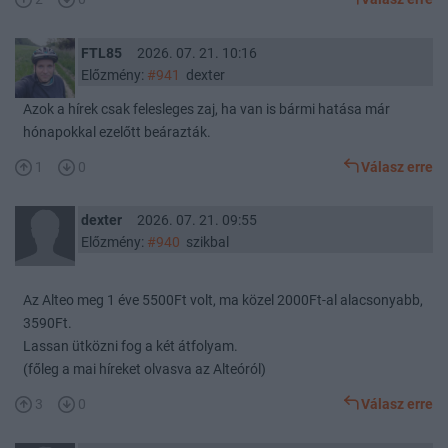
FTL85
2026. 07. 21. 10:16
Előzmény:
#941
dexter
Azok a hírek csak felesleges zaj, ha van is bármi hatása már
hónapokkal ezelőtt beárazták.
1
0
Válasz erre
dexter
2026. 07. 21. 09:55
Előzmény:
#940
szikbal
Az Alteo meg 1 éve 5500Ft volt, ma közel 2000Ft-al alacsonyabb,
3590Ft.
Lassan ütközni fog a két átfolyam.
(főleg a mai híreket olvasva az Alteóról)
3
0
Válasz erre