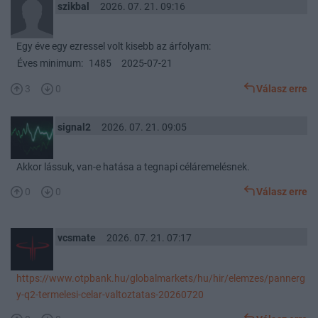
szikbal
2026. 07. 21. 09:16
Egy éve egy ezressel volt kisebb az árfolyam:
Éves minimum:
1485
2025-07-21
3
0
Válasz erre
signal2
2026. 07. 21. 09:05
Akkor lássuk, van-e hatása a tegnapi céláremelésnek.
0
0
Válasz erre
vcsmate
2026. 07. 21. 07:17
https://www.otpbank.hu/globalmarkets/hu/hir/elemzes/pannerg
y-q2-termelesi-celar-valtoztatas-20260720