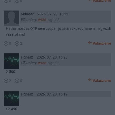
0
0
Válasz erre
oldrider
2026. 07. 20. 16:33
Előzmény:
#936
signal2
Hátha most az OTP nem csupán jó célárat közöl, hanem megkezdi
vásárolni is!
0
2
Válasz erre
signal2
2026. 07. 20. 16:28
Előzmény:
#935
signal2
2.500
2
0
Válasz erre
signal2
2026. 07. 20. 16:19
r 2.490