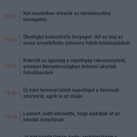
Két részletben érkezik az iskolakezdési
20:21
támogatás
Ökológiai katasztrófa fenyeget: dől az olaj az
19:58
orosz árnyékflotta zátonyra futott óriáshajójából
Kiderült az igazság a repülőgép rakományáról,
amelyet Németországban drónnal akartak
19:51
felrobbantani
Új iráni tervezet látott napvilágot a Hormuzi-
19:45
szorosról, ugrik is az olajár
Lannert Judit elmondta, hogy alakítják át az
19:35
iskolák irányítását