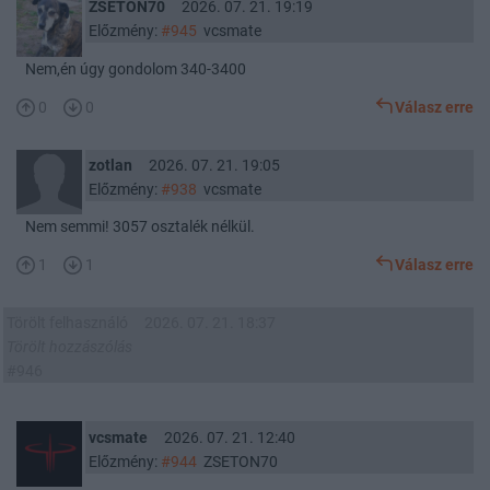
ZSETON70
2026. 07. 21. 19:19
Előzmény:
#945
vcsmate
Nem,én úgy gondolom 340-3400
0
0
Válasz erre
zotlan
2026. 07. 21. 19:05
Előzmény:
#938
vcsmate
Nem semmi! 3057 osztalék nélkül.
1
1
Válasz erre
Törölt felhasználó
2026. 07. 21. 18:37
Törölt hozzászólás
#946
vcsmate
2026. 07. 21. 12:40
Előzmény:
#944
ZSETON70