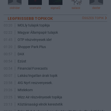
oldrider
vcsmate
signal2
salaxx
dexter
LEGFRISSEBB TOPIKOK
ÖSSZES TOPIK
03:20
MOLly tulajok topikja
02:22
Magyar Állampapír tulajok
01:45
OTP részvényesek ide!
01:20
Shopper Park Plus
00:57
DAX
00:54
Ezüst
00:54
Financial Forecasts
00:07
Lakás/Ingatlan árak topik
23:58
4IG Nyrt reszvenyesek.
23:26
Mtelekom
23:25
Wizz Air részvényesek topikja
23:13
Köztársasági elnök kerestetik