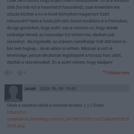
Csak nem tudom, hogy engem miért mínuszolnak? Én is a vonaton
ülök (ha már ezt a hasonlatot használod), csak kimentem ma
utazás közben a vc-re kicsit könnyíteni magamon! Ezért
mínuszolni? Nem a fosás jött rám, bízom továbbra is a Pannyban,
de úgy gondolom, hogy azért van a vonaton vc, hogy akinek
szüksége támad, az használja! Ezt tettem ma, eladtam pár
részvényt. Aki írigykedik, az utánam csinálhatja! Volt 400 körül is -
bár nem tegnap -, de én akkor is vettem. Másnak is volt rá
lehetősége, persze elhullottak legjobbjaink a hosszú harc alatt,
eladták a részvényeiket. Én is azért vettem, hogy eladjam!
0
9
Válasz erre
Jocek
2026. 06. 09. 19:43
Ülünk a vonaton ülünk a vonaton és kész :) :) :) Öröm
https://tvc-
screenshots.investing.com/tvc_b4188f237d1c1a12240c8ef1bfc8
2355.png