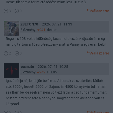
Reméljük nem a forint erősödése miatt lesz 10 eur :)
3
0
Válasz erre
ZSETON70
2026. 07. 21. 11:33
Előzmény:
#941
dexter
Régen is 10% volt a különbség,lassan ott leszünk újra,de én még
mindig tartom a 10euro/részvény àrat a Pannyra egy éven belül.
2
0
Válasz erre
vcsmate
2026. 07. 21. 10:25
Előzmény:
#942
FTL85
Igazából jó hír, lehet jön belőle az Alteonak visszatérítés, kötbér
stb. 3500ig leesett 5500rol. Sajnos én 4500 környékén túl hamar
szálltam be, de esélyem nem volt ezt látni, a cég fundamentumait
néztem. Szerencsére a pannybol nagyságrendekkel több van és
kárpótol.
2
0
Válasz erre