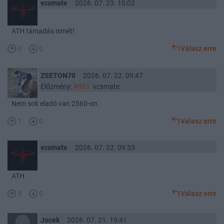
vcsmate
2026. 07. 23. 10:02
ATH támadás ismét!
0
0
Válasz erre
ZSETON70
2026. 07. 22. 09:47
Előzmény:
#951
vcsmate
Nem sok eladó van 2560-on.
1
0
Válasz erre
vcsmate
2026. 07. 22. 09:33
ATH
5
0
Válasz erre
Jocek
2026. 07. 21. 19:41