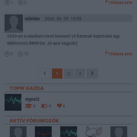
1
2
Válasz erre
oldrider
2026. 06. 09. 16:55
2430-on is eladtam most keveset! (A fiamnak bepótolok egy
elektromos BMW-be. Jó apa vagyok!)
0
10
Válasz erre
1
2
3
TOPIK GAZDA
signal2
3
5
4
AKTÍV FÓRUMOZÓK