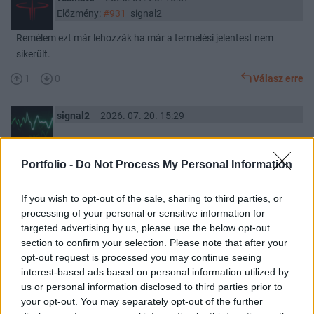
Előzmény:
#931
signal2
Remélem ezt már lehozzák ha már a termelési jelentest nem
sikerült.
1
0
Válasz erre
signal2
2026. 07. 20. 15:29
Portfolio -
Do Not Process My Personal Information
Olcsó.
Stabil.
If you wish to opt-out of the sale, sharing to third parties, or
Osztalékot fizet.
processing of your personal or sensitive information for
Van benne potenciál.
targeted advertising by us, please use the below opt-out
section to confirm your selection. Please note that after your
1
0
Válasz erre
opt-out request is processed you may continue seeing
interest-based ads based on personal information utilized by
signal2
2026. 07. 20. 15:10
us or personal information disclosed to third parties prior to
your opt-out. You may separately opt-out of the further