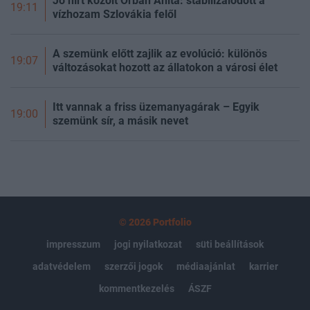
Jó hírt közölt Orbán Anita: stabilizálódott a
19:11
vízhozam Szlovákia felől
A szemünk előtt zajlik az evolúció: különös
19:07
változásokat hozott az állatokon a városi élet
Itt vannak a friss üzemanyagárak – Egyik
19:00
szemünk sír, a másik nevet
© 2026 Portfolio
impresszum
jogi nyilatkozat
süti beállítások
adatvédelem
szerzői jogok
médiaajánlat
karrier
kommentkezelés
ÁSZF