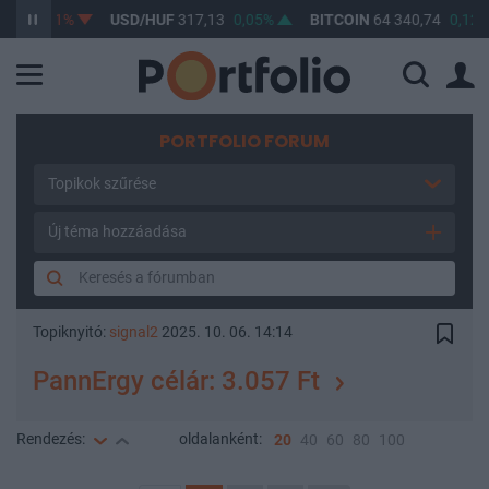
-0,01%
USD/HUF
317,13
0,05%
BITCOIN
64 340,74
0,12%
PORTFOLIO FORUM
Topikok szűrése
Új téma hozzáadása
Topiknyitó:
signal2
2025. 10. 06. 14:14
PannErgy célár: 3.057 Ft
Rendezés:
oldalanként:
20
40
60
80
100