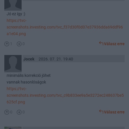
Jó ez így :)
https://tvc-
screenshots.investing.com/tvc_f37d30f0d07e37936dda69ddf96
a1e04.png
1
0
Válasz erre
Jocek
2026. 07. 21. 19:40
minimális korrekció jöhet
vannak hasonlóságok
https://tvc-
screenshots.investing.com/tvc_c9b833ee9a5e3272ec248637be5
625cf.png
0
0
Válasz erre