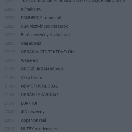
22:56
Toka Club/Labanc/Laruska/Vica71/Nacky/Bpali/Oldrider/Josefernando/Mcbull/Kawaszabi
22:48
Klímakamu
22:31
PANNERGY - moderalt
22:29
USA részvények vitasarok
22:29
Eurós részvények vitasarok
22:28
Olaj és Gáz
22:20
ORBÁN VIKTORT KEDVELŐK!
22:17
Waberers
21:52
OROSZ-UKRÁN háború
21:48
Akko fórum
21:40
NEW OPUS GLOBAL
21:31
ORBÁN TAKARODJ !!!
21:19
EUR/HUF
20:45
4IG részvény
20:17
Appeninn real
20:12
NUTEX mindenkinek