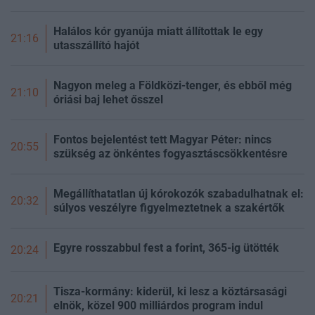
Halálos kór gyanúja miatt állítottak le egy
21:16
utasszállító hajót
Nagyon meleg a Földközi-tenger, és ebből még
21:10
óriási baj lehet ősszel
Fontos bejelentést tett Magyar Péter: nincs
20:55
szükség az önkéntes fogyasztáscsökkentésre
Megállíthatatlan új kórokozók szabadulhatnak el:
20:32
súlyos veszélyre figyelmeztetnek a szakértők
Egyre rosszabbul fest a forint, 365-ig ütötték
20:24
Tisza-kormány: kiderül, ki lesz a köztársasági
20:21
elnök, közel 900 milliárdos program indul