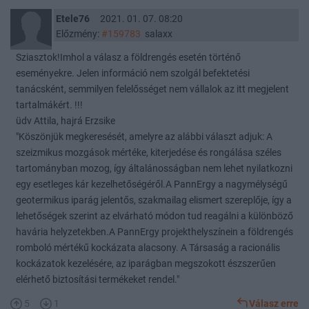
Etele76
2021. 01. 07. 08:20
Előzmény:
#159783
salaxx
Sziasztok!Imhol a válasz a földrengés esetén történő
eseményekre. Jelen információ nem szolgál befektetési
tanácsként, semmilyen felelősséget nem vállalok az itt megjelent
tartalmákért. !!!
üdv Attila, hajrá Erzsike
"Köszönjük megkeresését, amelyre az alábbi választ adjuk:
A
szeizmikus mozgások mértéke, kiterjedése és rongálása széles
tartományban mozog, így általánosságban nem lehet nyilatkozni
egy esetleges kár kezelhetőségéről.
A PannErgy a nagymélységű
geotermikus iparág jelentős, szakmailag elismert szereplője, így a
lehetőségek szerint az elvárható módon tud reagálni a különböző
havária helyzetekben.
A PannErgy projekthelyszínein a földrengés
romboló mértékű kockázata alacsony. A Társaság a racionális
kockázatok kezelésére, az iparágban megszokott észszerűen
elérhető biztosítási termékeket rendel."
5
1
Válasz erre