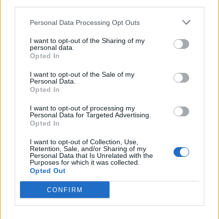
third parties.
hully-gully
2021. 01. 06. 09:18
Personal Data Processing Opt Outs
Előzmény:
#159841
hully-gully
I want to opt-out of the Sharing of my
Egyébként meg kell kérdezni a Pannergyt, hogy mi a helyzet
personal data.
Budapesttel. Ha válaszolnának egyenesen és nem ködösítenek
Opted In
akkor megtudná mindenki, hogy tervben van-e a főváros.
I want to opt-out of the Sale of my
3
0
Válasz erre
Personal Data.
Opted In
hully-gully
2021. 01. 06. 09:12
I want to opt-out of processing my
Personal Data for Targeted Advertising.
Előzmény:
#159840
Hydra80
Opted In
Azt nem gondolja senki, hogy már régen zsákolnák a részvényeket
I want to opt-out of Collection, Use,
ha a Pannergy lenne érdekelt a fővárosban?
Retention, Sale, and/or Sharing of my
Personal Data that Is Unrelated with the
Purposes for which it was collected.
3
0
Válasz erre
Opted Out
CONFIRM
725
726
727
TOPIK GAZDA