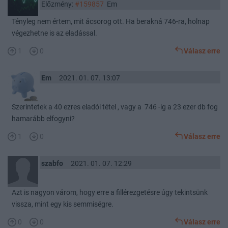
Előzmény:
#159857
Em
Tényleg nem értem, mit ácsorog ott. Ha berakná 746-ra, holnap
végezhetne is az eladással.
1
0
Válasz erre
Em
2021. 01. 07. 13:07
Szerintetek a 40 ezres eladói tétel , vagy a 746 -ig a 23 ezer db fog
hamarább elfogyni?
1
0
Válasz erre
szabfo
2021. 01. 07. 12:29
Azt is nagyon várom, hogy erre a fillérezgetésre úgy tekintsünk
vissza, mint egy kis semmiségre.
0
0
Válasz erre