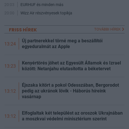
20:03
EURHUF és minden más
20:00
Wizz Air részvényesek topikja
FRISS HÍREK
TOVÁBBI HÍREK
Új partnerekkel törné meg a beszállítói
13:24
egyeduralmát az Apple
Kenyértörés jöhet az Egyesült Államok és Izrael
13:23
között: Netanjahu elutasította a béketervet
Éjszaka kitört a pokol Odesszában, Bergorodot
pedig az ukránok lövik - Háborús híreink
13:12
vasárnap
Elfoglaltak két települést az oroszok Ukrajnában
13:12
a moszkvai védelmi minisztérium szerint