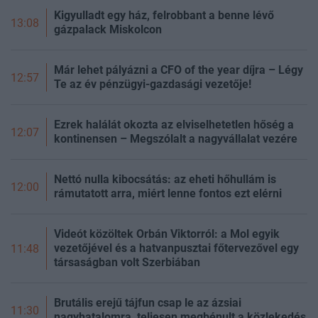
Kigyulladt egy ház, felrobbant a benne lévő
13:08
gázpalack Miskolcon
Már lehet pályázni a CFO of the year díjra – Légy
12:57
Te az év pénzügyi-gazdasági vezetője!
Ezrek halálát okozta az elviselhetetlen hőség a
12:07
kontinensen – Megszólalt a nagyvállalat vezére
Nettó nulla kibocsátás: az eheti hőhullám is
12:00
rámutatott arra, miért lenne fontos ezt elérni
Videót közöltek Orbán Viktorról: a Mol egyik
vezetőjével és a hatvanpusztai főtervezővel egy
11:48
társaságban volt Szerbiában
Brutális erejű tájfun csap le az ázsiai
11:30
nagyhatalomra, teljesen megbénult a közlekedés