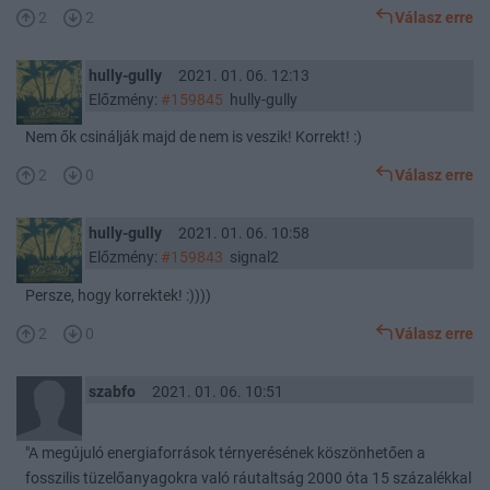
2
2
Válasz erre
hully-gully
2021. 01. 06. 12:13
Előzmény:
#159845
hully-gully
Nem ők csinálják majd de nem is veszik! Korrekt! :)
2
0
Válasz erre
hully-gully
2021. 01. 06. 10:58
Előzmény:
#159843
signal2
Persze, hogy korrektek! :))))
2
0
Válasz erre
szabfo
2021. 01. 06. 10:51
"A megújuló energiaforrások térnyerésének köszönhetően a
fosszilis tüzelőanyagokra való ráutaltság 2000 óta 15 százalékkal