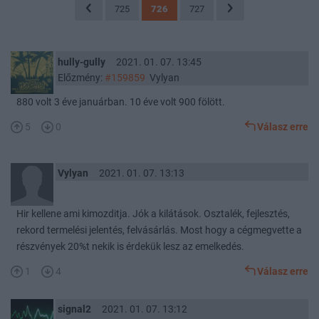
725
726
727
hully-gully
2021. 01. 07. 13:45
Előzmény:
#159859
Vylyan
880 volt 3 éve januárban. 10 éve volt 900 fölött.
5
0
Válasz erre
Vylyan
2021. 01. 07. 13:13
Hir kellene ami kimozditja. Jók a kilátások. Osztalék, fejlesztés,
rekord termelési jelentés, felvásárlás. Most hogy a cégmegvette a
részvények 20%t nekik is érdekük lesz az emelkedés.
1
4
Válasz erre
signal2
2021. 01. 07. 13:12