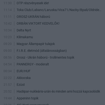
11:30
OTP részvényesek ide!
11:14
Toka Club/Labanc/Laruska/Vica71/Nacky/Bpali/Oldrider/Josefernando/Mcbull/Kawaszabi
11:11
OROSZ-UKRÁN háború
10:42
ORBÁN VIKTORT KEDVELŐK!
10:34
Delta Nyrt
10:23
Klímakamu
09:20
Magyar Állampapír tulajok
09:00
F.I.R.E. életmód (általánosságban)
08:56
Orosz - Ukrán háború - trollmentes topik
04:54
PANNERGY - moderalt
00:34
EUR/HUF
22:22
Akkocska
21:57
Ezüst
20:52
Hadiipar-nukleáris-urán és minden ami hozzá kapcsolódik
19:44
Appeninn topik