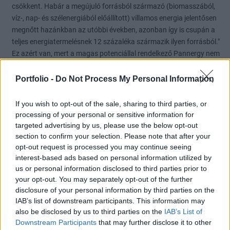
csökkent. Habár a megújuló forrásból származó (biomasszából,
víz-, nap- és szélenergiából előállított) villamos energia jelentősen
megnőtt hazánkban az utóbbi években, azonban így is csupán a
teljes energiatermelésnek 12 százaléka származik ilyen forrásból."
Ez azért van, mert a magas potenciállal rendelkező Pannergy nem
veszi ki még a méltó részét a munkából. De majd ha kiveszi, akkor
kezdődhet a haddelhadd!
Portfolio -
Do Not Process My Personal Information
https://www.portfolio.hu/gazdasag/20210106/hosszu-tavu-
gazdasagi-novekedes-az-okologiai-szempontokra-egyarant-
If you wish to opt-out of the sale, sharing to third parties, or
figyelve-463954
processing of your personal or sensitive information for
targeted advertising by us, please use the below opt-out
0
2
Válasz erre
section to confirm your selection. Please note that after your
opt-out request is processed you may continue seeing
interest-based ads based on personal information utilized by
signal2
2021. 01. 06. 10:12
us or personal information disclosed to third parties prior to
Előzmény:
#159841
hully-gully
your opt-out. You may separately opt-out of the further
Ha korrekt a cég, és a FŐTÁV érintett emberei is, akkor nagyon
disclosure of your personal information by third parties on the
helyesen nem használják a bennfentes információt.
IAB’s list of downstream participants. This information may
also be disclosed by us to third parties on the
IAB’s List of
0
4
Válasz erre
Downstream Participants
that may further disclose it to other