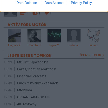
Data Deletion
Data Access
Privacy Policy
gazmer36
1
1
1
AKTÍV FÓRUMOZÓK
Hegyesi2
Tiborcfiam
signal2
oldrider
salaxx
LEGFRISSEBB TOPIKOK
ÖSSZES TOPIK
13:23
MOLly tulajok topikja
13:19
Lakás/Ingatlan árak topik
13:06
Financial Forecasts
12:49
Eurós részvények vitasarok
12:46
Mtelekom
12:19
ORBÁN TAKARODJ !!!
11:36
4IG részvény