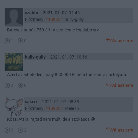
szabfo
2021. 01. 07. 11:46
Előzmény:
#159854
hully-gully
Bárcsak adnák 750-ért! Akkor lenne legalább srv
1
0
Válasz erre
hully-gully
2021. 01. 07. 10:56
Azért az hihetetlen, hogy 850-900 Ft nem tud lenni az árfolyam.
2
0
Válasz erre
salaxx
2021. 01. 07. 08:33
Előzmény:
#159852
Etele76
Köszi Attila, rajtad nem múlt, de a szokásos 😀
0
2
Válasz erre