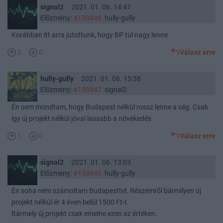
signal2
2021. 01. 06. 14:47
Előzmény:
#159848
hully-gully
Korábban itt arra jutottunk, hogy BP túl nagy lenne.
2
0
Válasz erre
hully-gully
2021. 01. 06. 13:38
Előzmény:
#159847
signal2
Én sem mondtam, hogy Budapest nélkül rossz lenne a cég. Csak
így új projekt nélkül jóval lassabb a növekedés.
1
0
Válasz erre
signal2
2021. 01. 06. 13:03
Előzmény:
#159846
hully-gully
Én soha nem számoltam Budapesttel. Részemről bármilyen új
projekt nélkül ér 4 éven belül 1500 Ft-t.
Bármely új projekt csak emelne ezen az értéken.