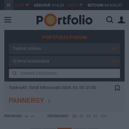
,17
-0,61%
USD/HUF
314,20
-0,87%
BITCOIN
64 930,47
0,04
PORTFOLIO FORUM
Topikok szűrése
Új téma hozzáadása
Topiknyitó:
Törölt felhasználó
2008. 03. 05. 01:00
PANNERGY
Rendezés:
oldalanként:
20
40
60
80
100