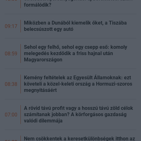
formálódik?
Miközben a Dunából kiemelik őket, a Tiszába
09:17
belecsúszott egy autó
Sehol egy felhő, sehol egy csepp eső: komoly
melegedés kezdődik a friss hajnal után
08:59
Magyarországon
Kemény feltételek az Egyesült Államoknak: ezt
követeli a közel-keleti ország a Hormuzi-szoros
08:38
megnyitásáért
A rövid távú profit vagy a hosszú távú zöld célok
számítanak jobban? A körforgásos gazdaság
07:00
valódi dilemmája
Nem csökkentek a keresetkülönbségek itthon az