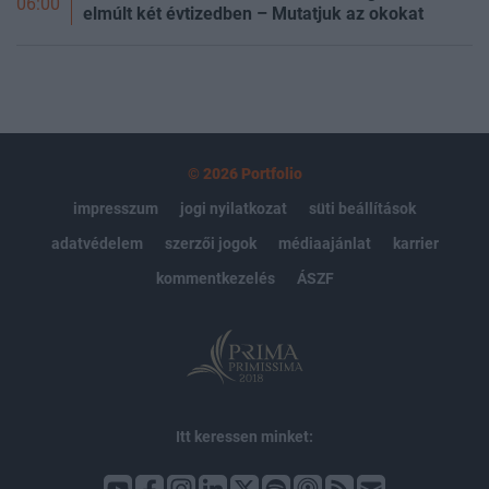
06:00
elmúlt két évtizedben – Mutatjuk az okokat
© 2026 Portfolio
impresszum
jogi nyilatkozat
süti beállítások
adatvédelem
szerzői jogok
médiaajánlat
karrier
kommentkezelés
ÁSZF
Itt keressen minket: