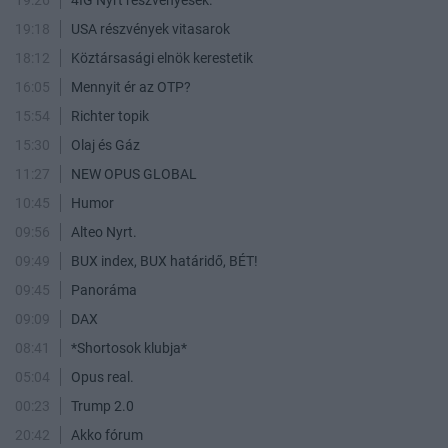
19:26
4IG Nyrt reszvenyesek.
19:18
USA részvények vitasarok
18:12
Köztársasági elnök kerestetik
16:05
Mennyit ér az OTP?
15:54
Richter topik
15:30
Olaj és Gáz
11:27
NEW OPUS GLOBAL
10:45
Humor
09:56
Alteo Nyrt.
09:49
BUX index, BUX határidő, BÉT!
09:45
Panoráma
09:09
DAX
08:41
*Shortosok klubja*
05:04
Opus real.
00:23
Trump 2.0
20:42
Akko fórum