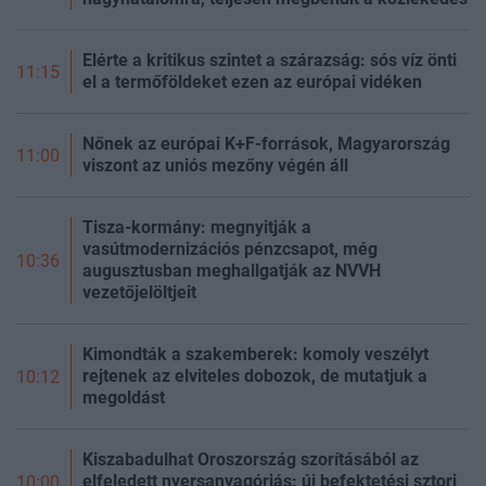
Elérte a kritikus szintet a szárazság: sós víz önti
11:15
el a termőföldeket ezen az európai vidéken
Nőnek az európai K+F-források, Magyarország
11:00
viszont az uniós mezőny végén áll
Tisza-kormány: megnyitják a
vasútmodernizációs pénzcsapot, még
10:36
augusztusban meghallgatják az NVVH
vezetőjelöltjeit
Kimondták a szakemberek: komoly veszélyt
rejtenek az elviteles dobozok, de mutatjuk a
10:12
megoldást
Kiszabadulhat Oroszország szorításából az
elfeledett nyersanyagóriás: új befektetési sztori
10:00