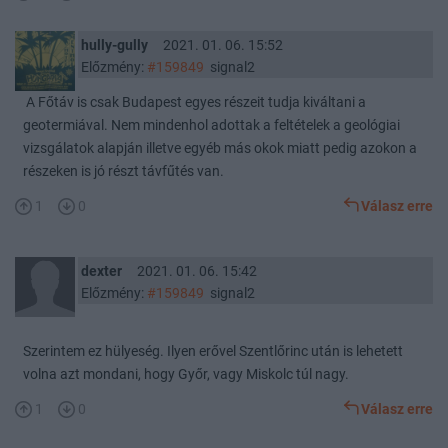
hully-gully
2021. 01. 06. 15:52
Előzmény:
#159849
signal2
A Főtáv is csak Budapest egyes részeit tudja kiváltani a
geotermiával. Nem mindenhol adottak a feltételek a geológiai
vizsgálatok alapján illetve egyéb más okok miatt pedig azokon a
részeken is jó részt távfűtés van.
1
0
Válasz erre
dexter
2021. 01. 06. 15:42
Előzmény:
#159849
signal2
Szerintem ez hülyeség. Ilyen erővel Szentlőrinc után is lehetett
volna azt mondani, hogy Győr, vagy Miskolc túl nagy.
1
0
Válasz erre