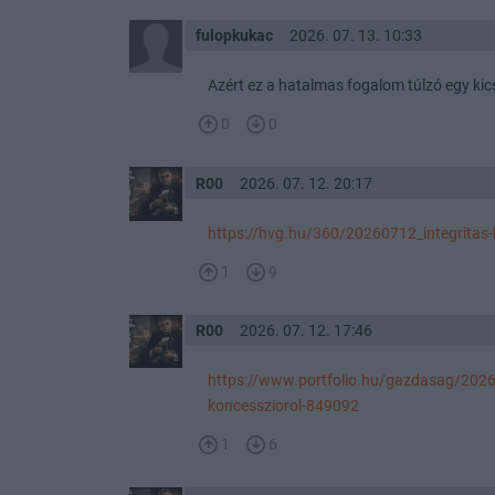
fulopkukac
2026. 07. 13. 10:33
Azért ez a hatalmas fogalom túlzó egy kicsi
0
0
R00
2026. 07. 12. 20:17
https://hvg.hu/360/20260712_integritas
1
9
R00
2026. 07. 12. 17:46
https://www.portfolio.hu/gazdasag/2026
koncessziorol-849092
1
6