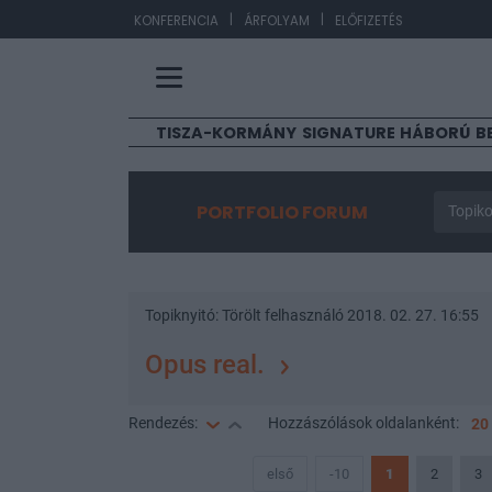
|
|
EUR/H
KONFERENCIA
ÁRFOLYAM
ELŐFIZETÉS
TISZA-KORMÁNY
SIGNATURE
HÁBORÚ
B
PORTFOLIO FORUM
Topiko
Topiknyitó:
Törölt felhasználó
2018. 02. 27. 16:55
Opus real.
Rendezés:
Hozzászólások
oldalanként:
20
első
-10
1
2
3