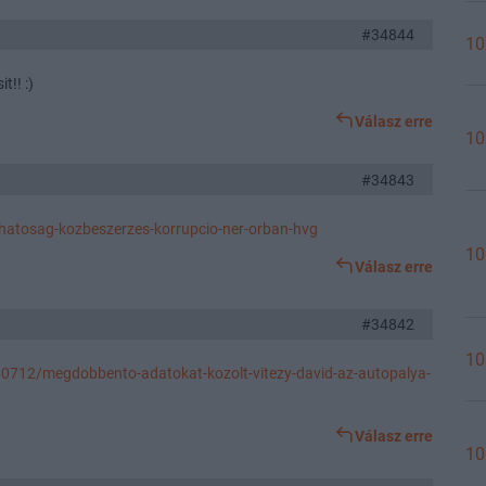
#34844
10
t!! :)
Válasz erre
10
#34843
-hatosag-kozbeszerzes-korrupcio-ner-orban-hvg
10
Válasz erre
#34842
10
0712/megdobbento-adatokat-kozolt-vitezy-david-az-autopalya-
Válasz erre
10