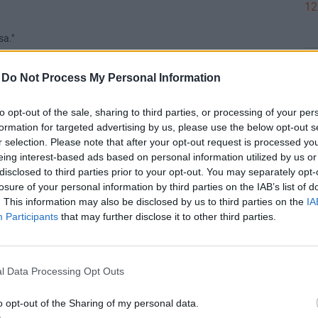
12
sa."
 79–80 tonna szén-dioxid-kibocsátást eredményez.
12
-
Do Not Process My Personal Information
en a szemet a szigeten, vegyél repoharat.
to opt-out of the sale, sharing to third parties, or processing of your per
Válasz erre
formation for targeted advertising by us, please use the below opt-out s
12
r selection. Please note that after your opt-out request is processed y
#34851
eing interest-based ads based on personal information utilized by us or
disclosed to third parties prior to your opt-out. You may separately opt-
öbb tízmilliárdos állami támogatásban és kedvező hitelben
losure of your personal information by third parties on the IAB’s list of
 eddig nem méltóztatott válaszolni, hogy vállalják-e a 13
12
. This information may also be disclosed by us to third parties on the
IA
fogását. Innen is üzenem az olasz partoknál ringatózó Rose
Participants
that may further disclose it to other third parties.
ának, hogy még nem késő önkéntes felajánlást tenni. Ahogy azt
12
l Data Processing Opt Outs
Válasz erre
o opt-out of the Sharing of my personal data.
#34850