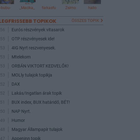
-bubu-
_Macika_
farkasfu
Zsimo
hallo
LEGFRISSEBB TOPIKOK
ÖSSZES TOPIK
:56
Eurós részvények vitasarok
:55
OTP részvényesek ide!
:53
4IG Nyrt reszvenyesek.
:53
Mtelekom
:53
ORBÁN VIKTORT KEDVELŐK!
:53
MOLly tulajok topikja
:52
DAX
:52
Lakás/Ingatlan árak topik
:51
BUX index, BUX határidő, BÉT!
:50
NAP Nyrt.
:49
Humor
:48
Magyar Állampapír tulajok
:47
Appeninn topik