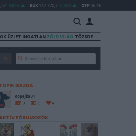
0,86%
BUX
147 775,7
0,83%
OTP
46 480
1,26%
MOL
4 6
SOK
ÜZLET
INGATLAN
ZÖLD VILÁG
TŐZSDE
TOPIK GAZDA
Kopejka01
3
5
4
AKTÍV FÓRUMOZÓK