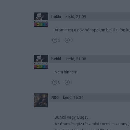
hekki
kedd, 21:09
Áram meg a gáz hónapokon belül ki fog ker
2
3
hekki
kedd, 21:08
Nem hinném
0
1
R00
kedd, 16:34
Bunkó vagy, Bugsy!
Az áram és gáz rész miatt nem lesz annyi, 