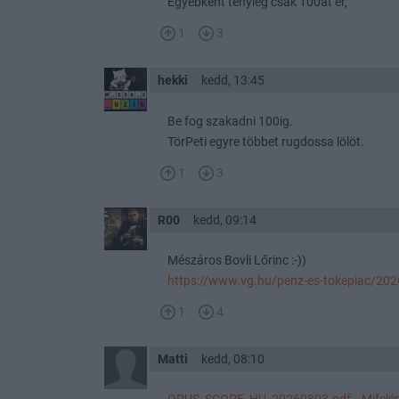
Egyébként tényleg csak 100at ér,
1
3
hekki
kedd, 13:45
Be fog szakadni 100ig.
TörPeti egyre többet rugdossa lölöt.
1
3
R00
kedd, 09:14
Mészáros Bovli Lőrinc :-))
https://www.vg.hu/penz-es-tokepiac/2026
1
4
Matti
kedd, 08:10