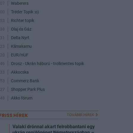
:07
Waberers
:00
Tréder Topik :o)
:53
Richter topik
:38
Olaj és Gáz
:31
Delta Nyrt
:23
Klímakamu
:20
EUR/HUF
:46
Orosz - Ukrán háború - trollmentes topik
:33
Akkocska
:53
Commerz Bank
:27
Shopper Park Plus
:48
Akko fórum
FRISS HÍREK
TOVÁBBI HÍREK
Valaki drónnal akart felrobbantani egy
ukrán repülőgépet Németországban –