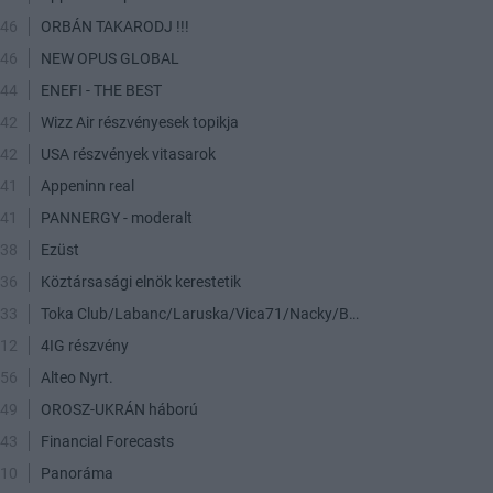
:46
ORBÁN TAKARODJ !!!
:46
NEW OPUS GLOBAL
:44
ENEFI - THE BEST
:42
Wizz Air részvényesek topikja
:42
USA részvények vitasarok
:41
Appeninn real
:41
PANNERGY - moderalt
:38
Ezüst
:36
Köztársasági elnök kerestetik
:33
Toka Club/Labanc/Laruska/Vica71/Nacky/Bpali/Oldrider/Josefernando/Mcbull/Kawaszabi
:12
4IG részvény
:56
Alteo Nyrt.
:49
OROSZ-UKRÁN háború
:43
Financial Forecasts
:10
Panoráma