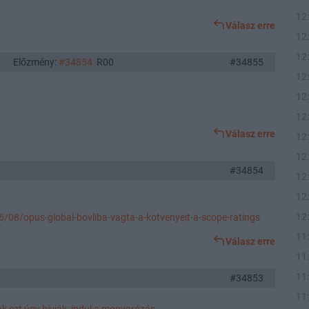
12
Válasz erre
12
12
Előzmény:
#34854
R00
#34855
12
12
12
Válasz erre
12
12
#34854
12
12
12
/08/opus-global-bovliba-vagta-a-kotvenyeit-a-scope-ratings
11
Válasz erre
11
11
#34853
11