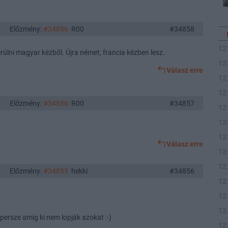
Előzmény:
#34856
R00
#34858
12
ülni magyar kézből. Újra német, francia kézben lesz.
12
Válasz erre
12
12
Előzmény:
#34856
R00
#34857
12
12
12
Válasz erre
12
12
Előzmény:
#34855
hekki
#34856
12
12
12
persze amíg ki nem lopják azokat :-)
12