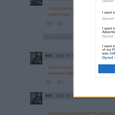
Opted 
https://telex.hu/g7/kozelet/2026/07/27
I want t
milliard-vitezy
Opted 
0
6
I want 
Advertis
Opted 
Törölt felhasználó
2026. 07. 21. 20:06
I want t
of my P
was col
R00
2026. 07. 16. 13:18
Opted 
https://hvg.hu/gazdasag/20260716_trans
alapkezelo-feljelentes-hutlen-kezeles
1
5
R00
2026. 07. 14. 11:09
https://hvg.hu/kkv/20260713_promocio-vi