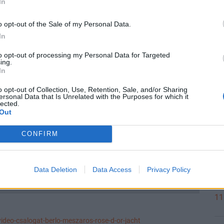
In
12
/m86-m87-szombathely-kormend-koszeg-meszaros-szijj-1700-
o opt-out of the Sale of my Personal Data.
In
Válasz erre
to opt-out of processing my Personal Data for Targeted
12
ing.
In
Törölt hozzászólás
#34849
o opt-out of Collection, Use, Retention, Sale, and/or Sharing
ersonal Data that Is Unrelated with the Purposes for which it
lected.
#34848
12
Out
parency-baross-gabor-tokeprogram-jellinek-meszaros-tiborcz-
CONFIRM
11
Válasz erre
Data Deletion
Data Access
Privacy Policy
#34847
11
deo-csalogat-berlo-meszaros-rose-d-or-jacht