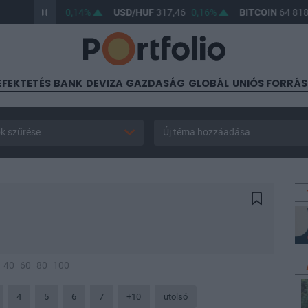
UF
365,93
0,14%
USD/HUF
317,46
0,16%
BITCOIN
64 818,57
EFEKTETÉS
BANK
DEVIZA
GAZDASÁG
GLOBÁL
UNIÓS FORRÁ
k szűrése
Új téma hozzáadása
40
60
80
100
4
5
6
7
+10
utolsó