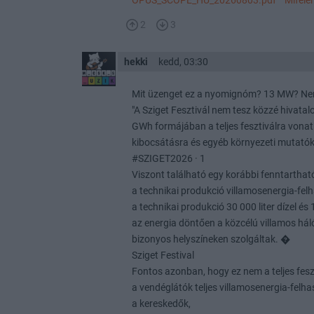
OPUS_SCOPE_HU_20260803.pdf Mifelénk ez
2
3
hekki
kedd, 03:30
Mit üzenget ez a nyomignóm? 13 MW? Nem
"A Sziget Fesztivál nem tesz közzé hivata
GWh formájában a teljes fesztiválra vona
kibocsátásra és egyéb környezeti mutató
#SZIGET2026 · 1
Viszont található egy korábbi fenntartható
a technikai produkció villamosenergia-fel
a technikai produkció 30 000 liter dízel és
az energia döntően a közcélú villamos hál
bizonyos helyszíneken szolgáltak. �
Sziget Festival
Fontos azonban, hogy ez nem a teljes fesz
a vendéglátók teljes villamosenergia-felh
a kereskedők,