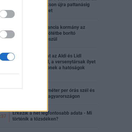
a veszély, de Pakson újra pattanásig
:30
feszülhet a helyzet
Kiszivárgott: a francia kormány az
egész országot sötétbe borító
:22
áramszünetre készül
Különös gyakorlat az Aldi és Lidl
terjeszkedésénél, a versenytársak ilyet
:08
nem tehettek, lépnek a hatóságok
Londonban
Vigyázat, 90 kilométer per órás szél és
:45
jégeső csap le Magyarországon
Érkezik a hét legfontosabb adata - Mi
:37
történik a tőzsdéken?