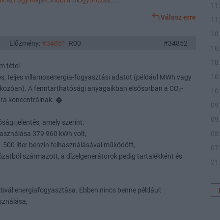
t úgy hívják: indul a mogyorózás....
11
Válasz erre
11
10
Előzmény:
#34851
R00
#34852
10
10
 tétel.
10
los, teljes villamosenergia-fogyasztási adatot (például MWh vagy
tkozóan). A fenntarthatósági anyagaikban elsősorban a CO₂-
10
kra koncentrálnak. �
09
09
sági jelentés, amely szerint:
használása 379 960 kWh volt,
08
 1 500 liter benzin felhasználásával működött,
07
ózatból származott, a dízelgenerátorok pedig tartalékként és
21
tivál energiafogyasztása. Ebben nincs benne például:
asználása,