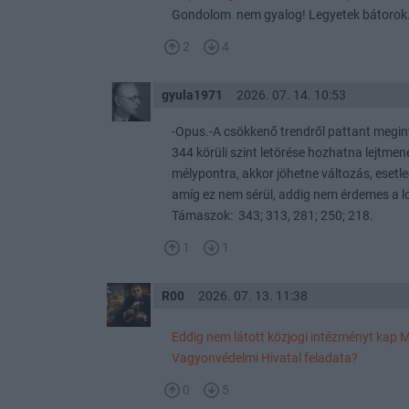
Gondolom nem gyalog! Legyetek bátorok
2
4
gyula1971
2026. 07. 14. 10:53
-Opus.-A csökkenő trendről pattant megint
344 körüli szint letörése hozhatna lejtm
mélypontra, akkor jöhetne változás, esetl
amíg ez nem sérül, addig nem érdemes a lo
Támaszok: 343; 313, 281; 250; 218.
1
1
R00
2026. 07. 13. 11:38
Eddig nem látott közjogi intézményt kap 
Vagyonvédelmi Hivatal feladata?
0
5