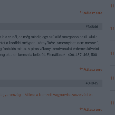
.
11
Válasz erre
#34846
11
 le 375-nél, de még mindig egy szűkülő mozgáson belül. Alul a
enetet a korábbi mélypont környékére. Amennyiben nem menne új
eg fordulós minta. A piros vékony trendvonalat érdemes követni,
11
ng oldalon keresni a belépőt. Ellenállások: 406; 437; 468; 500
Válasz erre
11
#34845
Magyarország – Mi lesz a Nemzeti Vagyonvisszaszerzési és
11
Válasz erre