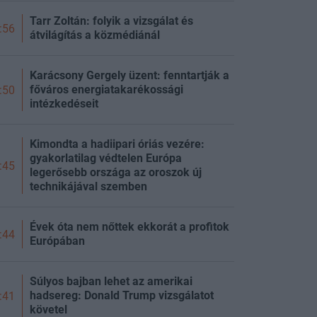
Tarr Zoltán: folyik a vizsgálat és
:56
átvilágítás a közmédiánál
Karácsony Gergely üzent: fenntartják a
főváros energiatakarékossági
:50
intézkedéseit
Kimondta a hadiipari óriás vezére:
gyakorlatilag védtelen Európa
:45
legerősebb országa az oroszok új
technikájával szemben
Évek óta nem nőttek ekkorát a profitok
:44
Európában
Súlyos bajban lehet az amerikai
hadsereg: Donald Trump vizsgálatot
:41
követel