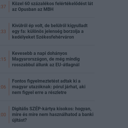
Közel 60 százalékos felértékelődést lát
:37
az Opusban az MBH
Kívülről ép volt, de belülről kigyulladt
egy fa: különös jelenség borzolja a
:33
kedélyeket Székesfehérváron
Kevesebb a napi dohányos
Magyarországon, de még mindig
:15
rosszabbul állunk az EU-átlagnál
Fontos figyelmeztetést adtak ki a
magyar utazóknak: pórul járhat, aki
:06
nem figyel erre a részletre
Digitális SZÉP-kártya kisokos: hogyan,
mire és mire nem használhatod a banki
:00
újítást?