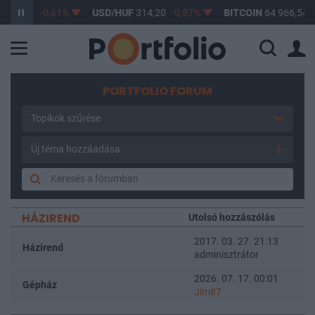
363,17
-0,61%
USD/HUF
314,20
-0,87%
BITCOIN
64 966,54
0
PORTFOLIO FORUM
Topikok szűrése
Új téma hozzáadása
HÁZIREND
Utolsó hozzászólás
2017. 03. 27. 21:13
Házirend
adminisztrátor
2026. 07. 17. 00:01
Gépház
Jim87