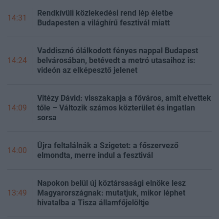
Rendkívüli közlekedési rend lép életbe
14:31
Budapesten a világhírű fesztivál miatt
Vaddisznó ólálkodott fényes nappal Budapest
belvárosában, betévedt a metró utasaihoz is:
14:24
videón az elképesztő jelenet
Vitézy Dávid: visszakapja a főváros, amit elvettek
tőle – Változik számos közterület és ingatlan
14:09
sorsa
Újra feltalálnák a Szigetet: a főszervező
14:00
elmondta, merre indul a fesztivál
Napokon belül új köztársasági elnöke lesz
Magyarországnak: mutatjuk, mikor léphet
13:49
hivatalba a Tisza államfőjelöltje