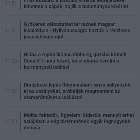
Friss kutatás: a pusztító viharok előrejelzései
11:51
lehetnek a cápák, zajlik a tudományos kísérlet
Gyökeres változtatást terveznek magyar
iskolákban - Nyilvánosságra hozták a részletes
11:31
javaslatcsomagot
Hiába a republikánus többség, gúzsba kötnék
Donald Trump kezét, ha el akarja kerülni a
11:23
kormányzati leállást
Drasztikus lépés Romániában: sorra süllyesztik
el az uszályokat, próbálják megmenteni az
11:07
atomerőművet a leállástól
Molba fektetők, figyelem: kiderült, mennyit érhet
valójában a cég történetének egyik legnagyobb
11:00
dobása