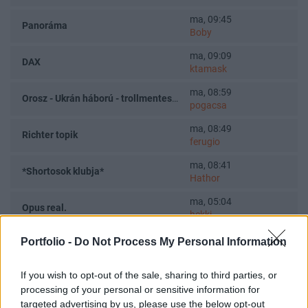
ma, 09:45
Panoráma
Boby
ma, 09:09
DAX
ktamask
ma, 08:59
Orosz - Ukrán háború - trollmentes topik
pogacsa
ma, 08:49
Richter topik
ferugio
ma, 08:41
*Shortosok klubja*
Hathor
ma, 05:04
Opus real.
hekki
ma, 00:23
Portfolio -
Do Not Process My Personal Information
Trump 2.0
the_outsider
péntek, 21:59
If you wish to opt-out of the sale, sharing to third parties, or
Akkocska
Toka
processing of your personal or sensitive information for
targeted advertising by us, please use the below opt-out