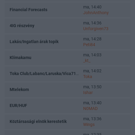
ma, 14:40
Financial Forecasts
JohnAnthony
ma, 14:36
4IG részvény
Unforgiven73
ma, 14:28
Lakás/Ingatlan árak topik
Peti84
ma, 14:03
Klímakamu
_kt_
ma, 14:02
Toka Club/Labanc/Laruska/Vica71/Nacky/Bpali/Oldrider/Josefernando/Mcbull/Kawaszabi
Toka
ma, 13:50
Mtelekom
Ishar
ma, 13:40
EUR/HUF
N0MAD
ma, 13:36
Köztársasági elnök kerestetik
Wings
ma, 12:35