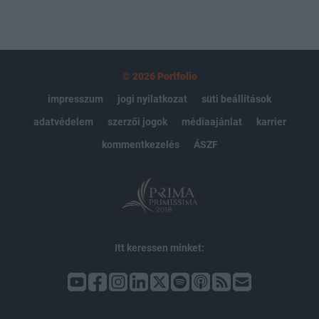
© 2026 Portfolio
impresszum
jogi nyilatkozat
süti beállítások
adatvédelem
szerzői jogok
médiaajánlat
karrier
kommentkezelés
ÁSZF
Itt keressen minket: