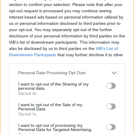
péntek, 20:42
Akko fórum
section to confirm your selection. Please note that after your
Toka
opt-out request is processed you may continue seeing
interest-based ads based on personal information utilized by
péntek, 20:03
EURHUF és minden más
TheSnake2020
us or personal information disclosed to third parties prior to
your opt-out. You may separately opt-out of the further
péntek, 20:00
Wizz Air részvényesek topikja
disclosure of your personal information by third parties on the
FTL85
IAB’s list of downstream participants. This information may
also be disclosed by us to third parties on the
IAB’s List of
péntek, 17:35
Waberers
zeed77
Downstream Participants
that may further disclose it to other
third parties.
péntek, 17:16
USA - Irán háború
keeper
Personal Data Processing Opt Outs
péntek, 17:12
Appeninn topik
I want to opt-out of the Sharing of my
Colombo
personal data.
Opted In
péntek, 17:08
Appeninn real
Jocek
I want to opt-out of the Sale of my
Personal Data.
További topikok
Opted In
FRISS HÍREK
TOVÁBBI HÍREK
I want to opt-out of processing my
Personal Data for Targeted Advertising.
Ukrajna finomítókat, Oroszország