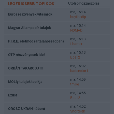
LEGFRISSEBB TOPIKOK
Utolsó hozzászólás
ma, 15:14
Eurós részvények vitasarok
buythedip
ma, 15:14
Magyar Állampapír tulajok
N0MAD
ma, 15:13
F.I.R.E. életmód (általánosságban)
tihamer
ma, 15:13
OTP részvényesek ide!
Bpali2
ma, 15:02
ORBÁN TAKARODJ !!!
badsector1
ma, 14:59
MOLly tulajok topikja
tmike
ma, 14:55
Ezüst
Bpali2
ma, 14:52
OROSZ-UKRÁN háború
Shortelek