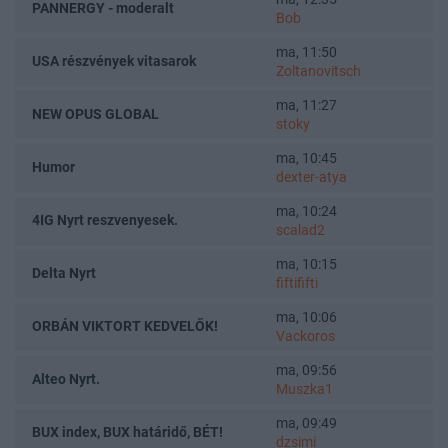
PANNERGY - moderalt
Bob
ma, 11:50
USA részvények vitasarok
Zoltanovitsch
ma, 11:27
NEW OPUS GLOBAL
stoky
ma, 10:45
Humor
dexter-atya
ma, 10:24
4IG Nyrt reszvenyesek.
scalad2
ma, 10:15
Delta Nyrt
fiftififti
ma, 10:06
ORBÁN VIKTORT KEDVELŐK!
Vackoros
ma, 09:56
Alteo Nyrt.
Muszka1
ma, 09:49
BUX index, BUX határidő, BÉT!
dzsimi