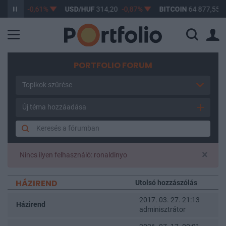
63,17
-0,61%
USD/HUF
314,20
-0,87%
BITCOIN
64 877,55
-0
PORTFOLIO FORUM
Topikok szűrése
Új téma hozzáadása
×
Nincs ilyen felhasználó: ronaldinyo
HÁZIREND
Utolsó hozzászólás
2017. 03. 27. 21:13
Házirend
adminisztrátor