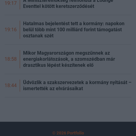
A Miniszterelnökség felmondta a Lounge
19:17
Eventtel kötött keretszerződését
Hatalmas bejelentést tett a kormány: napokon
belül több mint 100 milliárd forint támogatást
19:16
osztanak szét
Mikor Magyarországon megszűnnek az
energiakorlátozások, a szomszédban már
18:58
drasztikus lépést készítenek elő
Üdvözlik a szakszervezetek a kormány nyitását –
18:44
ismertették az elvárásaikat
© 2026 Portfolio