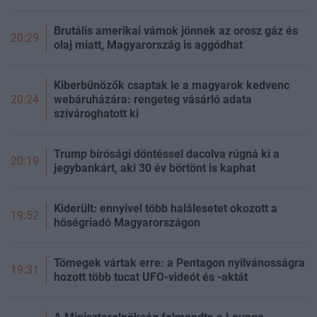
Brutális amerikai vámok jönnek az orosz gáz és
20:29
olaj miatt, Magyarország is aggódhat
Kiberbűnözők csaptak le a magyarok kedvenc
webáruházára: rengeteg vásárló adata
20:24
szivároghatott ki
Trump bírósági döntéssel dacolva rúgná ki a
20:19
jegybankárt, aki 30 év börtönt is kaphat
Kiderült: ennyivel több halálesetet okozott a
19:52
hőségriadó Magyarországon
Tömegek vártak erre: a Pentagon nyilvánosságra
19:31
hozott több tucat UFO-videót és -aktát