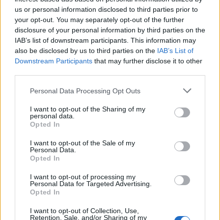
péntek, 17:07
Alteo Nyrt.
us or personal information disclosed to third parties prior to
Miki71
your opt-out. You may separately opt-out of the further
péntek, 17:06
disclosure of your personal information by third parties on the
NEW OPUS GLOBAL
Miki71
IAB’s list of downstream participants. This information may
also be disclosed by us to third parties on the
IAB’s List of
péntek, 16:53
ÉPDUFERR Nyrt.
Downstream Participants
that may further disclose it to other
Dodo34
third parties.
péntek, 16:50
VERTIKAL Group Nyrt.
Senkialfonz
Personal Data Processing Opt Outs
péntek, 16:43
I want to opt-out of the Sharing of my
USA részvények vitasarok
GrizzlyG
personal data.
Opted In
péntek, 16:40
Orosz - Ukrán háború - trollmentes topik
pogacsa
I want to opt-out of the Sale of my
Personal Data.
péntek, 16:24
Opted In
Opus real.
R00
I want to opt-out of processing my
Personal Data for Targeted Advertising.
péntek, 15:57
Tréder Topik :o)
Opted In
tibbi60
További topikok
I want to opt-out of Collection, Use,
Retention, Sale, and/or Sharing of my