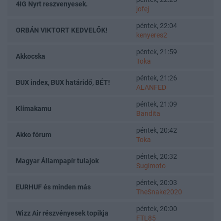
4IG Nyrt reszvenyesek.
jofej
péntek, 22:04
ORBÁN VIKTORT KEDVELŐK!
kenyeres2
péntek, 21:59
Akkocska
Toka
péntek, 21:26
BUX index, BUX határidő, BÉT!
ALANFED
péntek, 21:09
Klímakamu
Bandita
péntek, 20:42
Akko fórum
Toka
péntek, 20:32
Magyar Állampapír tulajok
Sugimoto
péntek, 20:03
EURHUF és minden más
TheSnake2020
péntek, 20:00
Wizz Air részvényesek topikja
FTL85