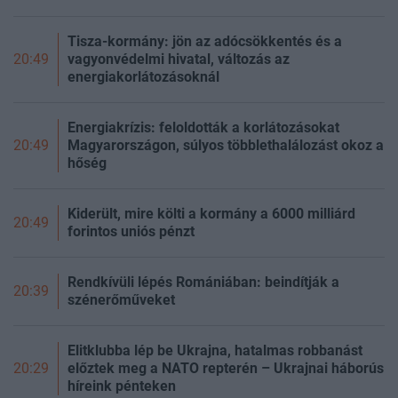
Tisza-kormány: jön az adócsökkentés és a
vagyonvédelmi hivatal, változás az
20:49
energiakorlátozásoknál
Energiakrízis: feloldották a korlátozásokat
Magyarországon, súlyos többlethalálozást okoz a
20:49
hőség
Kiderült, mire költi a kormány a 6000 milliárd
20:49
forintos uniós pénzt
Rendkívüli lépés Romániában: beindítják a
20:39
szénerőműveket
Elitklubba lép be Ukrajna, hatalmas robbanást
előztek meg a NATO repterén – Ukrajnai háborús
20:29
híreink pénteken