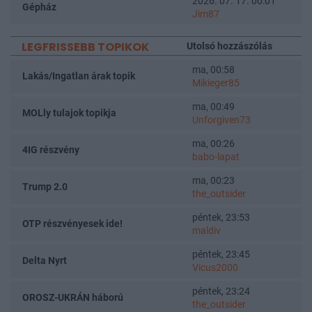
2026. 07. 17. 00:01
Gépház
Jim87
LEGFRISSEBB TOPIKOK
Utolsó hozzászólás
ma, 00:58
Lakás/Ingatlan árak topik
Mikieger85
ma, 00:49
MOLly tulajok topikja
Unforgiven73
ma, 00:26
4IG részvény
babo-lapat
ma, 00:23
Trump 2.0
the_outsider
péntek, 23:53
OTP részvényesek ide!
maldiv
péntek, 23:45
Delta Nyrt
Vicus2000
péntek, 23:24
OROSZ-UKRÁN háború
the_outsider