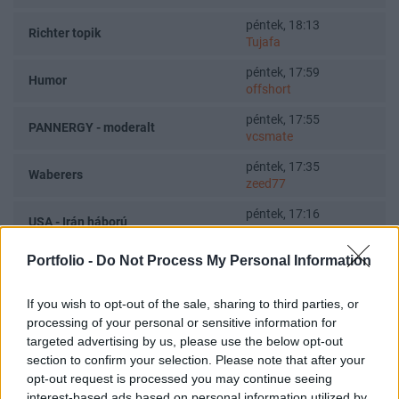
péntek, 18:13
Richter topik
Tujafa
péntek, 17:59
Humor
offshort
péntek, 17:55
PANNERGY - moderalt
vcsmate
péntek, 17:35
Waberers
zeed77
péntek, 17:16
USA - Irán háború
keeper
Portfolio -
Do Not Process My Personal Information
péntek, 17:12
Appeninn topik
Colombo
If you wish to opt-out of the sale, sharing to third parties, or
péntek, 17:09
Köztársasági elnök kerestetik
processing of your personal or sensitive information for
Wings
targeted advertising by us, please use the below opt-out
péntek, 17:08
section to confirm your selection. Please note that after your
Appeninn real
Jocek
opt-out request is processed you may continue seeing
interest-based ads based on personal information utilized by