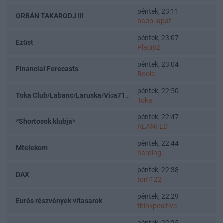
péntek, 23:11
ORBÁN TAKARODJ !!!
babo-lapat
péntek, 23:07
Ezüst
Placi82
péntek, 23:04
Financial Forecasts
Boole
péntek, 22:50
Toka Club/Labanc/Laruska/Vica71/Nacky/Bpali/Oldrider/Josefernando/Mcbull/Kawaszabi
Toka
péntek, 22:47
*Shortosok klubja*
ALANFED
péntek, 22:44
Mtelekom
harding
péntek, 22:38
DAX
tom122
péntek, 22:29
Eurós részvények vitasarok
thinkpositive
péntek, 22:25