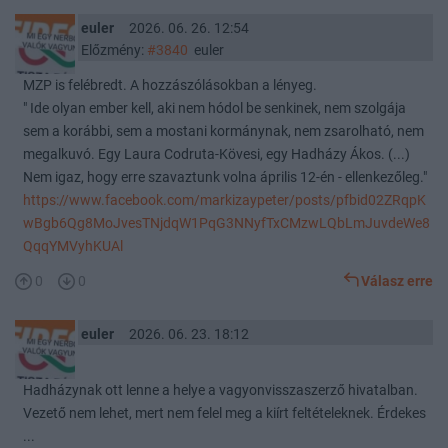
euler
2026. 06. 26. 12:54
Előzmény:
#3840
euler
MZP is felébredt. A hozzászólásokban a lényeg.
" Ide olyan ember kell, aki nem hódol be senkinek, nem szolgája
sem a korábbi, sem a mostani kormánynak, nem zsarolható, nem
megalkuvó. Egy Laura Codruta-Kövesi, egy Hadházy Ákos. (...)
Nem igaz, hogy erre szavaztunk volna április 12-én - ellenkezőleg."
https://www.facebook.com/markizaypeter/posts/pfbid02ZRqpK
wBgb6Qg8MoJvesTNjdqW1PqG3NNyfTxCMzwLQbLmJuvdeWe8
QqqYMVyhKUAl
0
0
Válasz erre
euler
2026. 06. 23. 18:12
Hadházynak ott lenne a helye a vagyonvisszaszerző hivatalban.
Vezető nem lehet, mert nem felel meg a kiírt feltételeknek. Érdekes
...