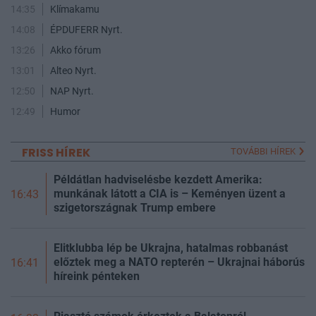
14:35
Klímakamu
14:08
ÉPDUFERR Nyrt.
13:26
Akko fórum
13:01
Alteo Nyrt.
12:50
NAP Nyrt.
12:49
Humor
FRISS HÍREK
TOVÁBBI HÍREK
Példátlan hadviselésbe kezdett Amerika:
munkának látott a CIA is – Keményen üzent a
16:43
szigetországnak Trump embere
Elitklubba lép be Ukrajna, hatalmas robbanást
előztek meg a NATO repterén – Ukrajnai háborús
16:41
híreink pénteken