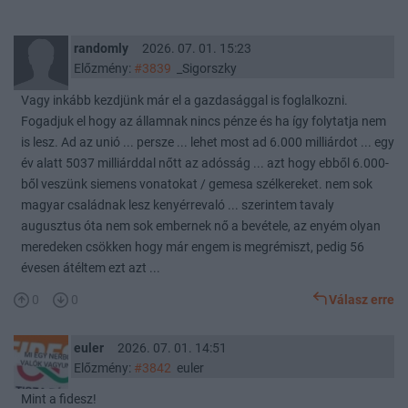
randomly
2026. 07. 01. 15:23
Előzmény:
#3839
_Sigorszky
Vagy inkább kezdjünk már el a gazdasággal is foglalkozni.
Fogadjuk el hogy az államnak nincs pénze és ha így folytatja nem
is lesz. Ad az unió ... persze ... lehet most ad 6.000 milliárdot ... egy
év alatt 5037 milliárddal nőtt az adósság ... azt hogy ebből 6.000-
ből veszünk siemens vonatokat / gemesa szélkereket. nem sok
magyar családnak lesz kenyérrevaló ... szerintem tavaly
augusztus óta nem sok embernek nő a bevétele, az enyém olyan
meredeken csökken hogy már engem is megrémiszt, pedig 56
évesen átéltem ezt azt ...
0
0
Válasz erre
euler
2026. 07. 01. 14:51
Előzmény:
#3842
euler
Mint a fidesz!