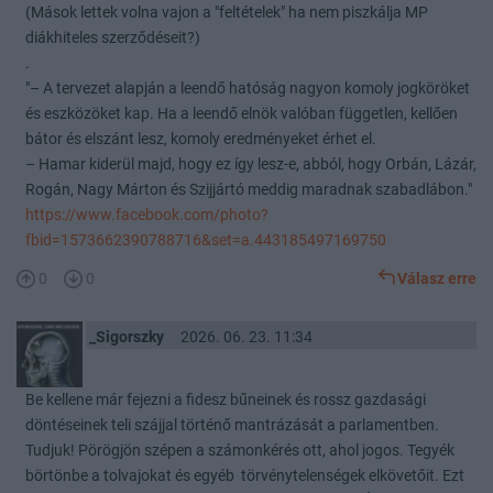
(Mások lettek volna vajon a "feltételek" ha nem piszkálja MP
diákhiteles szerződéseit?)
.
"– A tervezet alapján a leendő hatóság nagyon komoly jogköröket
és eszközöket kap. Ha a leendő elnök valóban független, kellően
bátor és elszánt lesz, komoly eredményeket érhet el.
– Hamar kiderül majd, hogy ez így lesz-e, abból, hogy Orbán, Lázár,
Rogán, Nagy Márton és Szijjártó meddig maradnak szabadlábon."
https://www.facebook.com/photo?
fbid=1573662390788716&set=a.443185497169750
0
0
Válasz erre
_Sigorszky
2026. 06. 23. 11:34
Be kellene már fejezni a fidesz bűneinek és rossz gazdasági
döntéseinek teli szájjal történő mantrázását a parlamentben.
Tudjuk! Pörögjön szépen a számonkérés ott, ahol jogos. Tegyék
börtönbe a tolvajokat és egyéb törvénytelenségek elkövetőit. Ezt