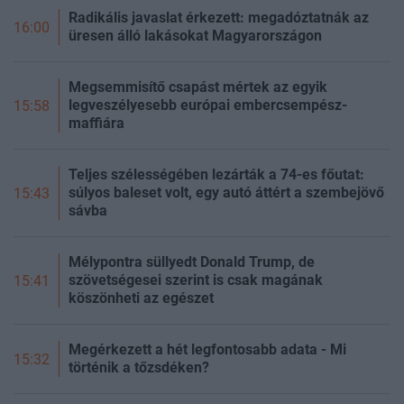
Radikális javaslat érkezett: megadóztatnák az
16:00
üresen álló lakásokat Magyarországon
Megsemmisítő csapást mértek az egyik
legveszélyesebb európai embercsempész-
15:58
maffiára
Teljes szélességében lezárták a 74-es főutat:
súlyos baleset volt, egy autó áttért a szembejövő
15:43
sávba
Mélypontra süllyedt Donald Trump, de
szövetségesei szerint is csak magának
15:41
köszönheti az egészet
Megérkezett a hét legfontosabb adata - Mi
15:32
történik a tőzsdéken?