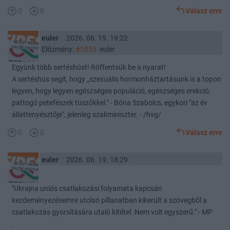
0
0
Válasz erre
euler
2026. 06. 19. 19:22
Előzmény:
#3835
euler
Együnk több sertéshúst! Röffentsük be a nyarat!
A sertéshús segít, hogy „szexuális hormonháztartásunk is a topon
legyen, hogy legyen egészséges populáció, egészséges erekció,
pattogó petefészek tüszőkkel." - Bóna Szabolcs, egykori "az év
állattenyésztője", jelenleg szakminiszter. - /hvg/
0
0
Válasz erre
euler
2026. 06. 19. 18:29
"Ukrajna uniós csatlakozási folyamata kapcsán
kezdeményezésemre utolsó pillanatban kikerült a szövegből a
csatlakozás gyorsítására utaló kitétel. Nem volt egyszerű." - MP
.