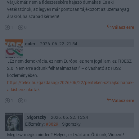
várjuk már, nem a fideszesekére hajazó dumákat! És aki
vezérszónok, az legyen már pontosan tájékozott az üzemanyag
árakról, ha szabad kérnem!
1
0
Válasz erre
euler
2026. 06. 22. 21:54
„Ez nem demokrácia, ez nem Európa, ez nem jogállam, ez FIDESZ
2.0! Nem erre adtunk felhatalmazást!” – olvasható az FBSZ
közleményében.
https://telex.hu/gazdasag/2026/06/22/penteken-sztrajkolnanak-
a-kisbenzinkutak
1
0
Válasz erre
_Sigorszky
2026. 06. 22. 15:24
Előzmény:
#3829
_Sigorszky
Meglesz mégis minden? Helyes, ezt vártam. Örülünk, Vincent!