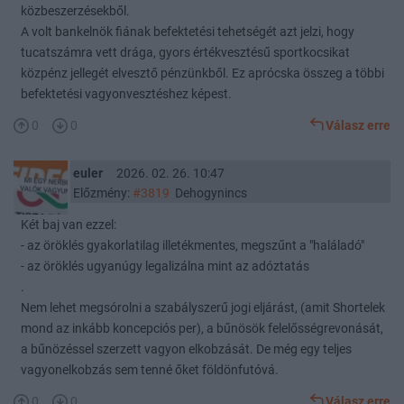
közbeszerzésekből.
A volt bankelnök fiának befektetési tehetségét azt jelzi, hogy
tucatszámra vett drága, gyors értékvesztésű sportkocsikat
közpénz jellegét elvesztő pénzünkből. Ez aprócska összeg a többi
befektetési vagyonvesztéshez képest.
0
0
Válasz erre
euler
2026. 02. 26. 10:47
Előzmény:
#3819
Dehogynincs
Két baj van ezzel:
- az öröklés gyakorlatilag illetékmentes, megszűnt a "haláladó"
- az öröklés ugyanúgy legalizálna mint az adóztatás
.
Nem lehet megsórolni a szabályszerű jogi eljárást, (amit Shortelek
mond az inkább koncepciós per), a bűnösök felelősségrevonását,
a bűnözéssel szerzett vagyon elkobzását. De még egy teljes
vagyonelkobzás sem tenné őket földönfutóvá.
0
0
Válasz erre