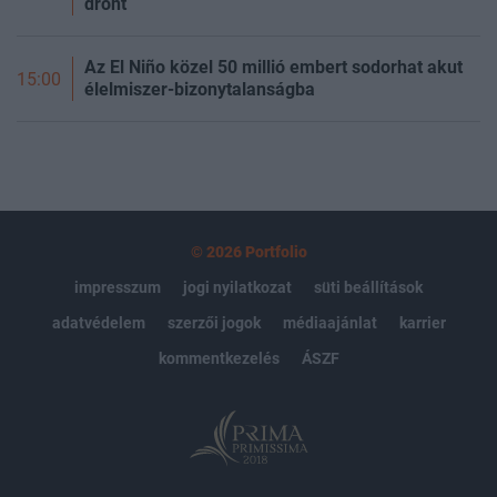
drónt
Az El Niño közel 50 millió embert sodorhat akut
15:00
élelmiszer-bizonytalanságba
© 2026 Portfolio
impresszum
jogi nyilatkozat
süti beállítások
adatvédelem
szerzői jogok
médiaajánlat
karrier
kommentkezelés
ÁSZF