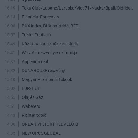
16:19
Toka Club/Labanc/Laruska/Vica71/Nacky/Bpali/Oldrider/Josefernando/Mcbull/Kawaszabi
16:14
Financial Forecasts
16:08
BUX index, BUX határidő, BÉT!
15:57
Tréder Topik :o)
15:49
Köztársasági elnök kerestetik
15:41
Wizz Air részvényesek topikja
15:37
Appeninn real
15:32
DUNAHOUSE részvény
15:10
Magyar Állampapír tulajok
15:02
EUR/HUF
14:55
Olaj és Gáz
14:51
Waberers
14:43
Richter topik
14:38
ORBÁN VIKTORT KEDVELŐK!
14:35
NEW OPUS GLOBAL