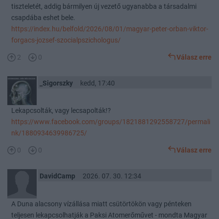
tiszteletét, addig bármilyen új vezető ugyanabba a társadalmi
csapdába eshet bele.
https://index.hu/belfold/2026/08/01/magyar-peter-orban-viktor-
forgacs-jozsef-szocialpszichologus/
2
0
Válasz erre
_Sigorszky
kedd, 17:40
Lekapcsolták, vagy lecsapolták!?
https://www.facebook.com/groups/1821881292558727/permali
nk/1880934639986725/
0
0
Válasz erre
DavidCamp
2026. 07. 30. 12:34
A Duna alacsony vízállása miatt csütörtökön vagy pénteken
teljesen lekapcsolhatják a Paksi Atomerőművet - mondta Magyar