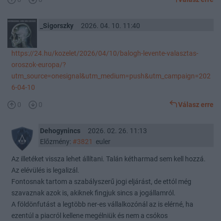
_Sigorszky
2026. 04. 10. 11:40
https://24.hu/kozelet/2026/04/10/balogh-levente-valasztas-
oroszok-europa/?
utm_source=onesignal&utm_medium=push&utm_campaign=202
6-04-10
0
0
Válasz erre
Dehogynincs
2026. 02. 26. 11:13
Előzmény:
#3821
euler
Az illetéket vissza lehet állítani. Talán kétharmad sem kell hozzá.
Az elévülés is legalizál.
Fontosnak tartom a szabályszerű jogi eljárást, de ettól még
szavaznak azok is, akiknek fingjuk sincs a jogállamról.
A földönfutást a legtöbb ner-es vállalkozónál az is elérné, ha
ezentúl a piacról kellene megélniük és nem a csókos