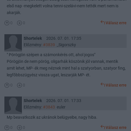
első nap -megkelett volna tenni-szelávi-nem tették mert nem is
akarják.
0
0
Válasz erre
Shortelek
2026. 07. 01. 17:35
Előzmény:
#3839
_Sigorszky
" Pörögjön szépen a számonkérés ott, ahol jogos"
Pörögjön de nem pörög, oligarhák köszönik jól vannak, mentik
amit lehet, MP- ék meg néznek mint hal a szatyorban, szatyor fing,
legfõbbszügyész vissza ugat, leszarják MP- ét.
0
0
Válasz erre
Shortelek
2026. 07. 01. 17:33
Előzmény:
#3843
euler
Mp beavatkozik az ukránok belügyeibe, nagy hiba.
0
0
Válasz erre