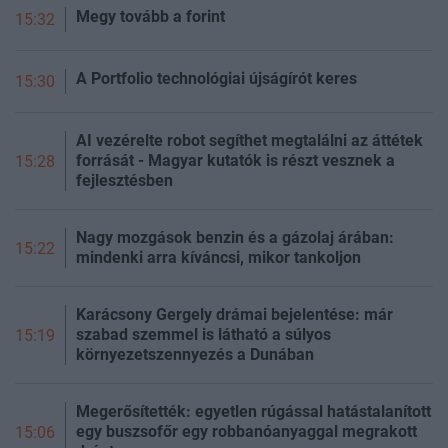
Megy tovább a forint
15:32
A Portfolio technológiai újságírót keres
15:30
AI vezérelte robot segíthet megtalálni az áttétek
forrását - Magyar kutatók is részt vesznek a
15:28
fejlesztésben
Nagy mozgások benzin és a gázolaj árában:
15:22
mindenki arra kíváncsi, mikor tankoljon
Karácsony Gergely drámai bejelentése: már
szabad szemmel is látható a súlyos
15:19
környezetszennyezés a Dunában
Megerősítették: egyetlen rúgással hatástalanított
egy buszsofőr egy robbanóanyaggal megrakott
15:06