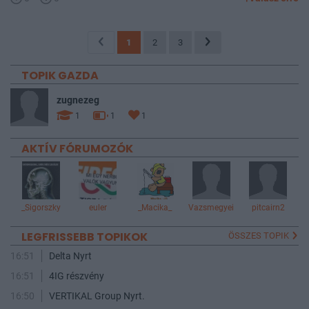
1
2
3
TOPIK GAZDA
zugnezeg
1
1
1
AKTÍV FÓRUMOZÓK
_Sigorszky
euler
_Macika_
Vazsmegyei
pitcairn2
LEGFRISSEBB TOPIKOK
ÖSSZES TOPIK
16:51
Delta Nyrt
16:51
4IG részvény
16:50
VERTIKAL Group Nyrt.