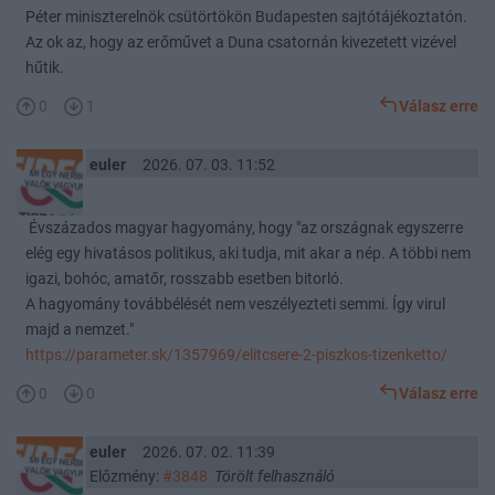
Péter miniszterelnök csütörtökön Budapesten sajtótájékoztatón.
Az ok az, hogy az erőművet a Duna csatornán kivezetett vizével
hűtik.
0
1
Válasz erre
euler
2026. 07. 03. 11:52
Évszázados magyar hagyomány, hogy "az országnak egyszerre
elég egy hivatásos politikus, aki tudja, mit akar a nép. A többi nem
igazi, bohóc, amatőr, rosszabb esetben bitorló.
A hagyomány továbbélését nem veszélyezteti semmi. Így virul
majd a nemzet."
https://parameter.sk/1357969/elitcsere-2-piszkos-tizenketto/
0
0
Válasz erre
euler
2026. 07. 02. 11:39
Előzmény:
#3848
Törölt felhasználó