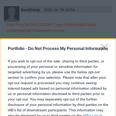
DavidCamp
2026. 06. 18. 08:54
https://hvg.hu/360/20260617_egy-masik-kozgazdasag-
szegenyseg-auto-kozlekedes-munka
Magyarországi vidék ugyanez a cipő.
Portfolio -
Do Not Process My Personal Information
0
0
Válasz erre
If you wish to opt-out of the sale, sharing to third parties, or
euler
2026. 06. 17. 22:55
processing of your personal or sensitive information for
targeted advertising by us, please use the below opt-out
section to confirm your selection. Please note that after your
Orbán szabadlábon, Brüsszelből is osztja az észt:
opt-out request is processed you may continue seeing
"Magyarország 1100 éves állam, óriási rutinunk van abban,
interest-based ads based on personal information utilized by
hogyan lehet kizárni vezetőket az állam vezetéséből. Lehet forró
us or personal information disclosed to third parties prior to
ólmot önteni a fülükbe, trónkövetelők szemét kitolták, aztán van a
your opt-out. You may separately opt-out of the further
száműzetés, ehhez képest OLCSÓN MEGÚSZTAM, hogy csak egy
disclosure of your personal information by third parties on the
alkotmányos tiltást kaptam" - mondta.
IAB’s list of downstream participants. This information may
also be disclosed by us to third parties on the
IAB’s List of
https://24.hu/kulfold/2026/06/17/orban-viktor-brusszelbol-