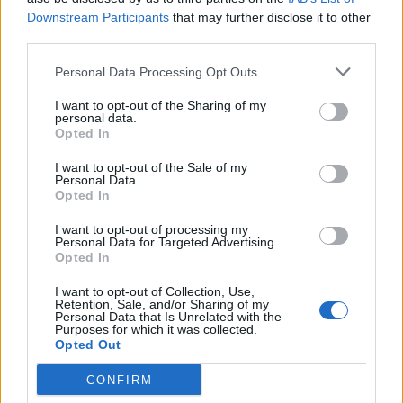
Downstream Participants
that may further disclose it to other
jelentkezik-elo/
third parties.
.
(Ennyit az elszámoltatásról?)
Personal Data Processing Opt Outs
0
0
Válasz erre
I want to opt-out of the Sharing of my
personal data.
Opted In
_Macika_
2026. 06. 17. 21:23
I want to opt-out of the Sale of my
Personal Data.
https://telex.hu/belfold/2026/06/16/mediaworks-irodahaz-
Opted In
csoportos-kirugasok-origo
I want to opt-out of processing my
Personal Data for Targeted Advertising.
0
0
Válasz erre
Opted In
I want to opt-out of Collection, Use,
_Macika_
2026. 06. 17. 21:23
Retention, Sale, and/or Sharing of my
Personal Data that Is Unrelated with the
Purposes for which it was collected.
21:11
Újabb Mediaworks-leépítés: HR-esek kísérték ki a hirtelen
Opted Out
kirúgott dolgozókat az Origo-tól
CONFIRM
0
0
Válasz erre