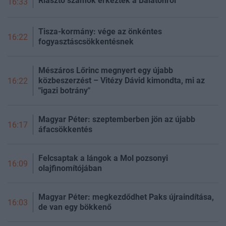
Riasztó számok érkeztek a Balatonról
16:33
Tisza-kormány: vége az önkéntes
16:22
fogyasztáscsökkentésnek
Mészáros Lőrinc megnyert egy újabb
közbeszerzést – Vitézy Dávid kimondta, mi az
16:22
"igazi botrány"
Magyar Péter: szeptemberben jön az újabb
16:17
áfacsökkentés
Felcsaptak a lángok a Mol pozsonyi
16:09
olajfinomítójában
Magyar Péter: megkezdődhet Paks újraindítása,
16:03
de van egy bökkenő