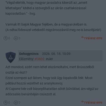
"Végül elérték, hogy magyar javaslatra kikerült az „amint
lehetséges” kitétel a szövegből az ukrán csatlakozással
kapcsolatban." - hvg.
.
Vannak itt bajok Magyar fejében, de a magyarokéban is.
(A néhai fidesszel vetekedő migránsozásról meg ne is beszéljünk!)
0
0
Válasz erre
Dehogynincs
2026. 06. 18. 10:09
Előzmény:
#3832
euler
Azt mondod, azért nem lehet elszámoltatni, mert Brüsszelből
osztja az észt?
Ezzel szempen azt látom, hogy sok ügy lopakodik felé. Most
például hozzá vezethet az aranykonvoj.
Al Capone tele volt bizonyíthatatlan sötét bűnökkel, ám végül az
adócsalás banánhéján csúszott el.
0
0
Válasz erre