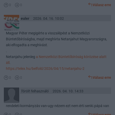
0
0
Válasz erre
euler
2026. 04. 16. 10:02
Magyar Péter megigérte a visszalépést a Nemzetközi
Büntetőbíróságba, majd meghívta Netanjahut Magyarországra,
aki elfogadta a meghívást.
.
Netanjahu jelenleg
a Nemzetközi Büntetőbíróság körözése alatt
áll
.
https://telex.hu/belfold/2026/04/15/netanjahu-2
0
0
Válasz erre
Törölt felhasználó
2026. 04. 10. 14:33
rendeleti kormányzás van-ugy nézem ezt nem érti senki.pápá van
0
0
Válasz erre