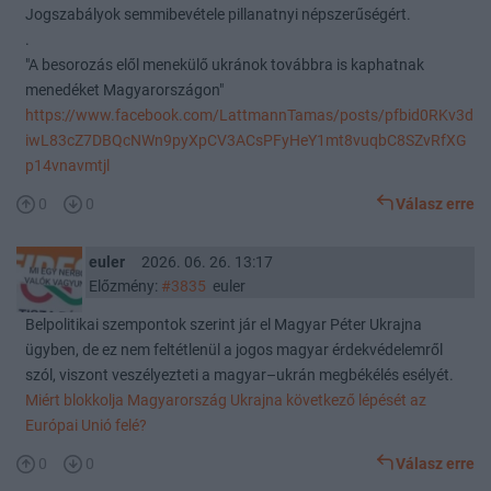
Jogszabályok semmibevétele pillanatnyi népszerűségért.
.
"A besorozás elől menekülő ukránok továbbra is kaphatnak
menedéket Magyarországon"
https://www.facebook.com/LattmannTamas/posts/pfbid0RKv3d
iwL83cZ7DBQcNWn9pyXpCV3ACsPFyHeY1mt8vuqbC8SZvRfXG
p14vnavmtjl
0
0
Válasz erre
euler
2026. 06. 26. 13:17
Előzmény:
#3835
euler
Belpolitikai szempontok szerint jár el Magyar Péter Ukrajna
ügyben, de ez nem feltétlenül a jogos magyar érdekvédelemről
szól, viszont veszélyezteti a magyar–ukrán megbékélés esélyét.
Miért blokkolja Magyarország Ukrajna következő lépését az
Európai Unió felé?
0
0
Válasz erre