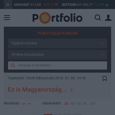
%
USD/HUF
313,88
-0,97%
BITCOIN
65 186,77
1,43%
BUX
PORTFOLIO FORUM
Topikok szűrése
Új téma hozzáadása
Topiknyitó:
Törölt felhasználó
2016. 07. 05. 14:18
Ez is Magyarország...
Rendezés:
oldalanként:
20
40
60
80
100