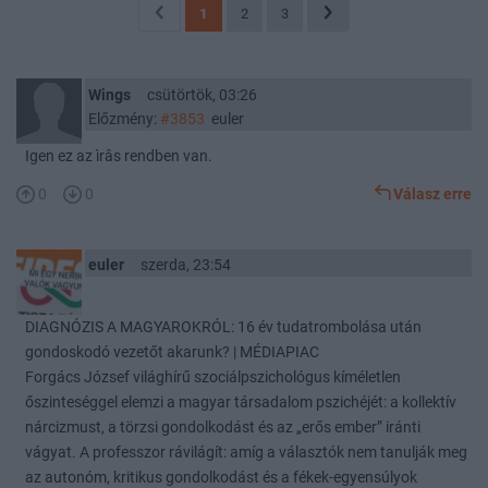
1
2
3
Wings
csütörtök, 03:26
Előzmény:
#3853
euler
Igen ez az ìrâs rendben van.
0
0
Válasz erre
euler
szerda, 23:54
DIAGNÓZIS A MAGYAROKRÓL: 16 év tudatrombolása után
gondoskodó vezetőt akarunk? | MÉDIAPIAC
Forgács József világhírű szociálpszichológus kíméletlen
őszinteséggel elemzi a magyar társadalom pszichéjét: a kollektív
nárcizmust, a törzsi gondolkodást és az „erős ember” iránti
vágyat. A professzor rávilágít: amíg a választók nem tanulják meg
az autonóm, kritikus gondolkodást és a fékek-egyensúlyok