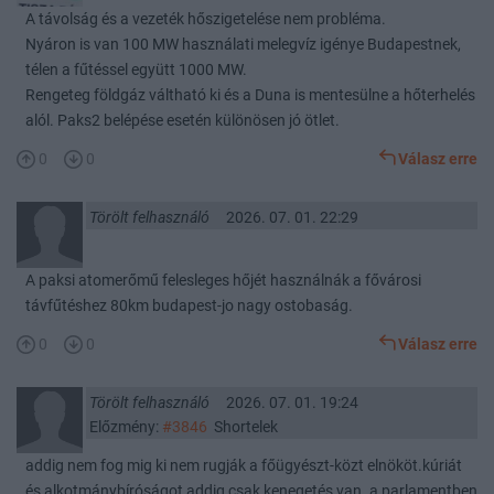
A távolság és a vezeték hőszigetelése nem probléma.
Nyáron is van 100 MW használati melegvíz igénye Budapestnek,
télen a fűtéssel együtt 1000 MW.
Rengeteg földgáz váltható ki és a Duna is mentesülne a hőterhelés
alól. Paks2 belépése esetén különösen jó ötlet.
0
0
Válasz erre
Törölt felhasználó
2026. 07. 01. 22:29
A paksi atomerőmű felesleges hőjét használnák a fővárosi
távfűtéshez 80km budapest-jo nagy ostobaság.
0
0
Válasz erre
Törölt felhasználó
2026. 07. 01. 19:24
Előzmény:
#3846
Shortelek
addig nem fog mig ki nem rugják a főügyészt-közt elnököt.kúriát
és alkotmánybíróságot addig csak kenegetés van. a parlamentben