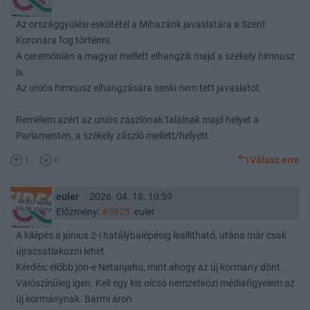
Az országgyűlési eskütétel a Mihazánk javaslatára a Szent
Koronára fog történni.
A ceremónián a magyar mellett elhangzik majd a székely himnusz
is.
Az uniós himnusz elhangzására senki nem tett javaslatot.
.
Remélem azért az uniós zászlónak találnak majd helyet a
Parlamenten, a székely zászló mellett/helyett.
1
0
Válasz erre
euler
2026. 04. 18. 10:59
Előzmény:
#3825
euler
A kilépés a június 2-i hatálybalépésig leallitható, utána már csak
újracsatlakozni lehet.
Kérdés: előbb jön-e Netanjahu, mint ahogy az új kormány dönt.
Valószínűleg igen. Kell egy kis olcsó nemzetközi médiafigyelem az
új kormánynak. Bármi áron.