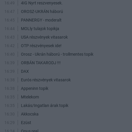
16:49
4IG Nyrt reszvenyesek.
16:47
OROSZ-UKRÁN háború
16:45
PANNERGY - moderalt
16:44
MOLly tulajok topikja
16:43
USA részvények vitasarok
16:42
OTP részvényesek ide!
16:40
Orosz - Ukrán háború - trollmentes topik
16:39
ORBÁN TAKARODJ !!!
16:39
DAX
16:38
Eurós részvények vitasarok
16:38
Appeninn topik
16:35
Mtelekom
16:35
Lakás/Ingatlan árak topik
16:30
Akkocska
16:29
Ezüst
16:24
Opus real.