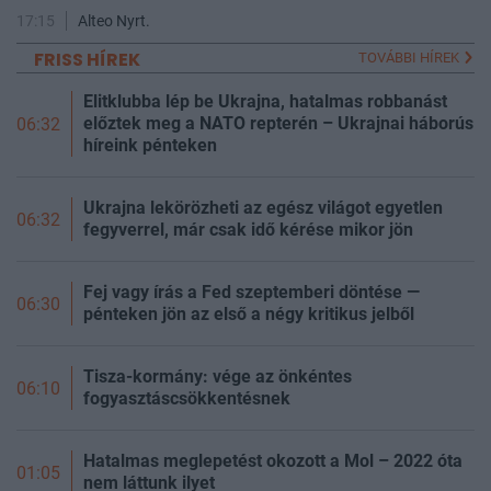
17:15
Alteo Nyrt.
FRISS HÍREK
TOVÁBBI HÍREK
Elitklubba lép be Ukrajna, hatalmas robbanást
előztek meg a NATO repterén – Ukrajnai háborús
06:32
híreink pénteken
Ukrajna lekörözheti az egész világot egyetlen
06:32
fegyverrel, már csak idő kérése mikor jön
Fej vagy írás a Fed szeptemberi döntése —
06:30
pénteken jön az első a négy kritikus jelből
Tisza-kormány: vége az önkéntes
06:10
fogyasztáscsökkentésnek
Hatalmas meglepetést okozott a Mol – 2022 óta
01:05
nem láttunk ilyet