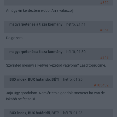
#352
Amúgy én kérdeztem elöbb. Arra valaszolj.
magyarpéter és a tisza kormány
hétfő, 21:41
#351
Dolgozom.
magyarpéter és a tisza kormány
hétfő, 01:30
#348
Szerinted mennyi a kedves vezetőd vagyona? Lásd topik címe.
BUX index, BUX határidő, BÉT!
hétfő, 01:25
#105432
Jaja úgy gondolom. Nem értem a gondolatmenetet ha van de
inkább ne fejtsd ki.
BUX index, BUX határidő, BÉT!
hétfő, 01:23