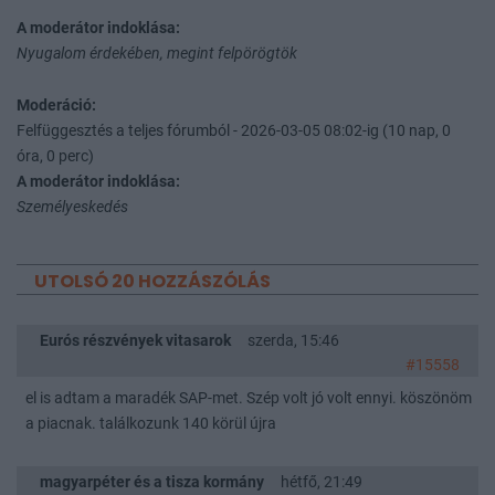
A moderátor indoklása:
Nyugalom érdekében, megint felpörögtök
Moderáció:
Felfüggesztés a teljes fórumból - 2026-03-05 08:02-ig (10 nap, 0
óra, 0 perc)
A moderátor indoklása:
Személyeskedés
UTOLSÓ 20 HOZZÁSZÓLÁS
Eurós részvények vitasarok
szerda, 15:46
#15558
el is adtam a maradék SAP-met. Szép volt jó volt ennyi. köszönöm
a piacnak. találkozunk 140 körül újra
magyarpéter és a tisza kormány
hétfő, 21:49