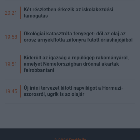
Két részletben érkezik az iskolakezdési
20:21
támogatás
Ökológiai katasztrófa fenyeget: dől az olaj az
19:58
orosz árnyékflotta zátonyra futott óriáshajójából
Kiderült az igazság a repülőgép rakományáról,
amelyet Németországban drónnal akartak
19:51
felrobbantani
Új iráni tervezet látott napvilágot a Hormuzi-
19:45
szorosról, ugrik is az olajár