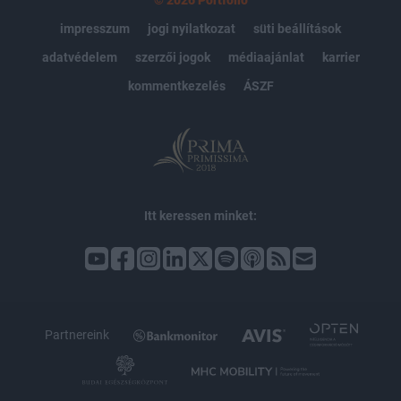
© 2026 Portfolio
impresszum
jogi nyilatkozat
süti beállítások
adatvédelem
szerzői jogok
médiaajánlat
karrier
kommentkezelés
ÁSZF
Itt keressen minket:
Partnereink