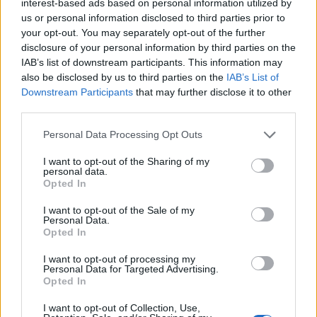
interest-based ads based on personal information utilized by
gyengék..belesültek.
us or personal information disclosed to third parties prior to
your opt-out. You may separately opt-out of the further
magyarpéter és a tisza kormány
2026. 07. 30. 22:19
disclosure of your personal information by third parties on the
#343
IAB’s list of downstream participants. This information may
also be disclosed by us to third parties on the
IAB’s List of
Demagógia. Bar ertelmes a faszi. Az ügyfeleknek sem tartottak
Downstream Participants
that may further disclose it to other
fegyvert a fejéhez felvegye szabad felhasználású jelzalog chf
third parties.
hitelt. Berakja questor papirba és elutazza és vegyen új autót.
Csak tisztazás véget az szdsz komcsi kormány húzta be
Personal Data Processing Opt Outs
embereket a és a chf hitelbe. tisza nem fog bajszot akasztani
I want to opt-out of the Sharing of my
bankokkal. Egy parancsot kaptak
personal data.
Kvezetni szektoradót. Az eu orbanék ellen hozta a chf hiteles
Opted In
semmisítést nem tiszanak. El fogjak summantani.
I want to opt-out of the Sale of my
Personal Data.
Opted In
MOLly tulajok topikja
2026. 07. 30. 21:57
#404980
I want to opt-out of processing my
Personal Data for Targeted Advertising.
Dax shortom van mesüge. Koncentralj kicsit.
Opted In
I want to opt-out of Collection, Use,
MOLly tulajok topikja
2026. 07. 30. 14:51