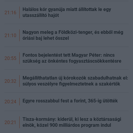
Halálos kór gyanúja miatt állítottak le egy
21:16
utasszállító hajót
Nagyon meleg a Földközi-tenger, és ebből még
21:10
óriási baj lehet ősszel
Fontos bejelentést tett Magyar Péter: nincs
20:55
szükség az önkéntes fogyasztáscsökkentésre
Megállíthatatlan új kórokozók szabadulhatnak el:
20:32
súlyos veszélyre figyelmeztetnek a szakértők
Egyre rosszabbul fest a forint, 365-ig ütötték
20:24
Tisza-kormány: kiderül, ki lesz a köztársasági
20:21
elnök, közel 900 milliárdos program indul