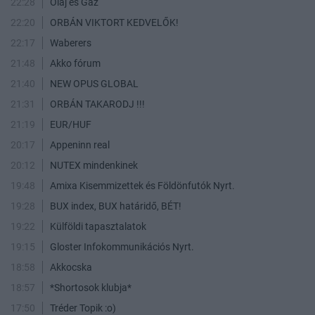
22:28
Olaj és Gáz
22:20
ORBÁN VIKTORT KEDVELŐK!
22:17
Waberers
21:48
Akko fórum
21:40
NEW OPUS GLOBAL
21:31
ORBÁN TAKARODJ !!!
21:19
EUR/HUF
20:17
Appeninn real
20:12
NUTEX mindenkinek
19:48
Amixa Kisemmizettek és Földönfutók Nyrt.
19:28
BUX index, BUX határidő, BÉT!
19:22
Külföldi tapasztalatok
19:15
Gloster Infokommunikációs Nyrt.
18:58
Akkocska
18:57
*Shortosok klubja*
17:50
Tréder Topik :o)