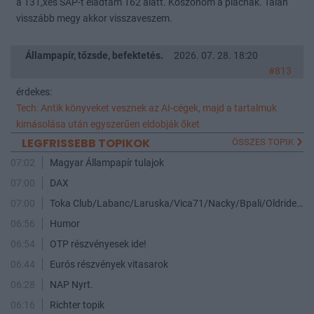
a 131,xes SAP-t eladtam 162 alatt. Köszönöm a piacnak. Talán
visszább megy akkor visszaveszem.
Állampapír, tőzsde, befektetés.
2026. 07. 28. 18:20
#813
érdekes:
Tech: Antik könyveket vesznek az AI-cégek, majd a tartalmuk
kimásolása után egyszerűen eldobják őket
LEGFRISSEBB TOPIKOK
ÖSSZES TOPIK
07:02
Magyar Állampapír tulajok
07:00
DAX
07:00
Toka Club/Labanc/Laruska/Vica71/Nacky/Bpali/Oldrider/Josefernando/Mcbull/Kawaszabi
06:56
Humor
06:54
OTP részvényesek ide!
06:44
Eurós részvények vitasarok
06:28
NAP Nyrt.
06:16
Richter topik