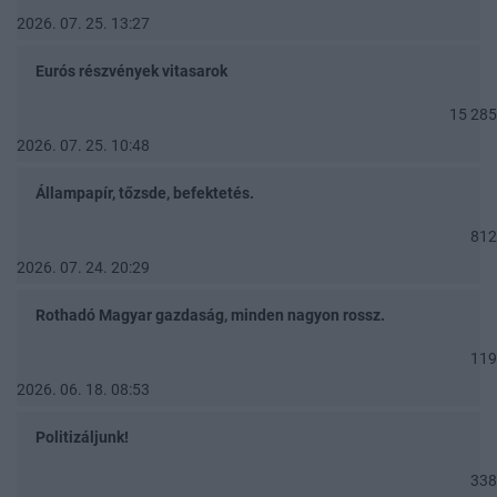
2026. 07. 25. 13:27
Eurós részvények vitasarok
15 285
2026. 07. 25. 10:48
Állampapír, tőzsde, befektetés.
812
2026. 07. 24. 20:29
Rothadó Magyar gazdaság, minden nagyon rossz.
119
2026. 06. 18. 08:53
Politizáljunk!
338