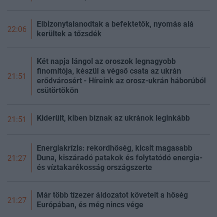
Elbizonytalanodtak a befektetők, nyomás alá
22:06
kerültek a tőzsdék
Két napja lángol az oroszok legnagyobb
finomítója, készül a végső csata az ukrán
21:51
erődvárosért - Híreink az orosz-ukrán háborúból
csütörtökön
Kiderült, kiben bíznak az ukránok leginkább
21:51
Energiakrízis: rekordhőség, kicsit magasabb
Duna, kiszáradó patakok és folytatódó energia-
21:27
és víztakarékosság országszerte
Már több tízezer áldozatot követelt a hőség
21:27
Európában, és még nincs vége