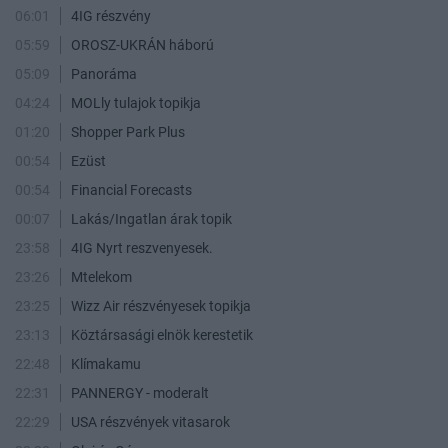
06:01
4IG részvény
05:59
OROSZ-UKRÁN háború
05:09
Panoráma
04:24
MOLly tulajok topikja
01:20
Shopper Park Plus
00:54
Ezüst
00:54
Financial Forecasts
00:07
Lakás/Ingatlan árak topik
23:58
4IG Nyrt reszvenyesek.
23:26
Mtelekom
23:25
Wizz Air részvényesek topikja
23:13
Köztársasági elnök kerestetik
22:48
Klímakamu
22:31
PANNERGY - moderalt
22:29
USA részvények vitasarok