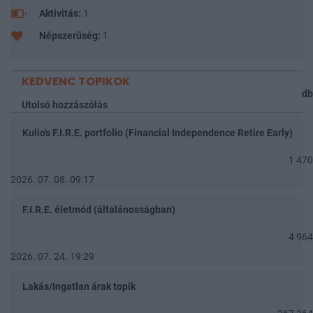
Aktivitás:
1
Népszerűség:
1
KEDVENC TOPIKOK
db
Utolsó hozzászólás
Kulio's F.I.R.E. portfolio (Financial Independence Retire Early)
1 470
2026. 07. 08. 09:17
F.I.R.E. életmód (általánosságban)
4 964
2026. 07. 24. 19:29
Lakás/Ingatlan árak topik