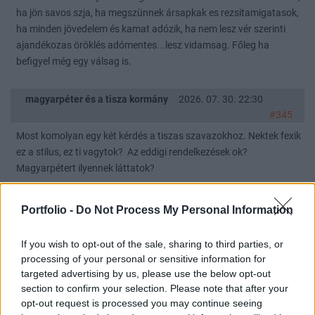
ha jön savos szja, ha megszünnek ársapkak es rezsitamigatasok,
ha minden jövedelem és kamat adózik, ha nem lesz vér szerinti
ajandékozas öröklés adómentes...lesz vidamsag. Főleg ha
befigyel még egy válsag is.
magyarpéter és a tisza kormány
2026. 07. 30. 22:30
#345
Most komolyan egy két kérdés a tiszas szavazokhoz. Nektek fexik
ez a stilus, ez ti vagytok? Az eddigi rendelkezések ok?
Magyarpétert ilyennek láttatok?
magyarpéter és a tisza kormány
2026. 07. 30. 22:26
Portfolio -
Do Not Process My Personal Information
#344
Az megvan? Még egy deka eus pénzt nem hozott be tisza. Jött egy
If you wish to opt-out of the sale, sharing to third parties, or
4mrd eur pakk de ez még orbanék elszamolasa ezeket
processing of your personal or sensitive information for
targeted advertising by us, please use the below opt-out
előfinanszirozta meg zarultak le és kifizették. Ezt orbannak is
section to confirm your selection. Please note that after your
kifizettek volna. Ez volt az a hatalmas hiany..de már kussban
opt-out request is processed you may continue seeing
vannak. Persze probaltak elsütni mintha ők de nagyon