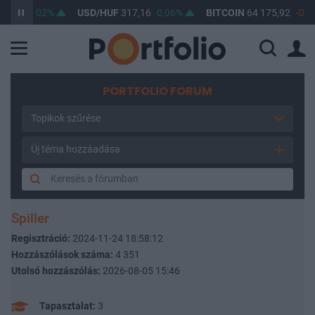
47
0,02%
USD/HUF
317,16
0,06%
BITCOIN
64 175,92
-0,14%
PORTFOLIO FORUM
Topikok szűrése
Új téma hozzáadása
Spiller
Regisztráció:
2024-11-24 18:58:12
Hozzászólások száma:
4 351
Utolsó hozzászólás:
2026-08-05 15:46
Tapasztalat:
3