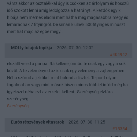
vársz akkor az osztalékkal úgy is csökken az árfolyam és hosszú
idő szokott lenni amíg ledolgozza a hátrányt. A kezdők egyik
hibája nem mernek eladni mert hátha még magasabbra megy és
lemaradnak 7 fityingről. De simán kiülnek 500fityinges minuszt
mert hát majd az égbe megy..
MOLly tulajok topikja
2026. 07. 30. 12:02
#404942
elszállt veled a paripa. Rá kellene jönnöd te csak egy vagy a sok
közül. A te véleményed az is csak egy vélemény a zajtengerben.
Néha szórod a jelzőket mint bolond a lisztet. Te pont olyan
fogalmatlan vagy mint mások hiszen nincs többlet infód még ha
igyekszel néha ezt az érzetet kelteni. Szerénység elvtárs
szerénység.
Szerénység
Eurós részvények vitasarok
2026. 07. 30. 11:25
#15354