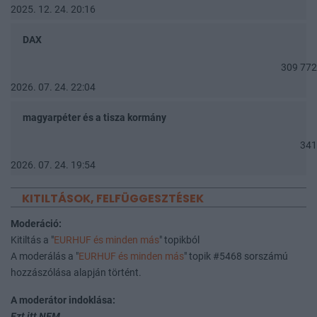
2025. 12. 24. 20:16
DAX
309 772
2026. 07. 24. 22:04
magyarpéter és a tisza kormány
341
2026. 07. 24. 19:54
KITILTÁSOK, FELFÜGGESZTÉSEK
Moderáció:
Kitiltás a "
EURHUF és minden más
" topikból
A moderálás a "
EURHUF és minden más
" topik #5468 sorszámú
hozzászólása alapján történt.
A moderátor indoklása:
Ezt itt NEM