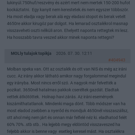
lukinyúl.750huf/reszvény és azért mert nem mertek 150-200 hufot
kockáztatni. Egy kanyit nem kerestetek.és nem egyszer többször.
Ha most eladja vagy berak alá egy eladasi stopot és berak vetelt
4650re akkor kirugóz par dolgot. Ha lemarad osztalékrol masnap
visszaveheti oszti nélküli aron. Ehelyett naponta rettegtek mi lesz.
Ha hosszabb tavra veszed akkor minek naponta rettegni?
MOLly tulajok topikja
2026. 07. 30. 12:11
#404943
Molban speka van. Ott az osztalék és ott van NIS és még az iráni
cucc. Az irány akkor látható amikor nagy forgalommal megindul
egy irányba. Most nincs erről szó. A nagyok már felvették a
pozikat. 3650nél hatalmas pakkok cseréltek gazdát. Eladtak
vettek átkötöttek. Holnap havi zárás. Az iráni események
kiszámíthatatlanok. Mindenki maga dönt. Több módszer van ha
most eladod zsebben a nyerőd és mondjuk 4650nél visszaszállsz,
ott ahol még nem járt és onnan már felfelé néz ki. eladhatod felét
60% 70%..stb stb.. Ha lejjebb megy eldöntöd visszaveszed ha
feljebb akkor is benne vagy esetleg keresel mást. Ha osztalékra