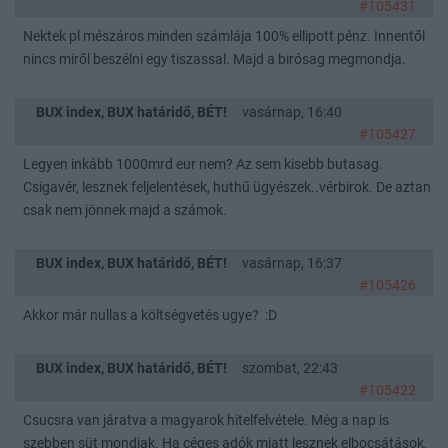
#105431
Nektek pl mészáros minden számlája 100% ellipott pénz. Innentől
nincs miről beszélni egy tiszassal. Majd a birósag megmondja.
BUX index, BUX határidő, BÉT!
vasárnap, 16:40
#105427
Legyen inkább 1000mrd eur nem? Az sem kisebb butasag.
Csigavér, lesznek feljelentések, huthű ügyészek..vérbirok. De aztan
csak nem jönnek majd a számok.
BUX index, BUX határidő, BÉT!
vasárnap, 16:37
#105426
Akkor már nullas a költségvetés ugye? :D
BUX index, BUX határidő, BÉT!
szombat, 22:43
#105422
Csucsra van járatva a magyarok hitelfelvétele. Még a nap is
szebben süt mondjak. Ha céges adók miatt lesznek elbocsátások,