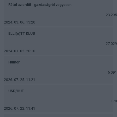
Fától az erdőt - gazdaságról vegyesen
23 295
2024. 03. 06. 13:20
ELLI(o)TT KLUB
27 029
2024. 01. 02. 20:10
Humor
6 091
2026. 07. 25. 11:21
USD/HUF
170
2026. 07. 22. 11:41