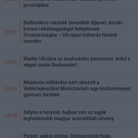
pozíciójába
Ballisztikus rakéták támadták Kijevet, észak-
koreai rakétaegységet telepítenek
20:01
Oroszországba – Ukrajnai háborús híreink
szerdán
Kiadta Ukrajna az evakuációs parancsot: indul a
20:01
végső csata Donbaszért
Majdnem milliárdos kárt okozott a
Vidékfejlesztési Minisztérium egy közleménnyel,
20:00
gyorsan törölték
Súlyos a helyzet: bajban van az egyik
19:58
legfontosabb magyar szántóföldi növény
Putyin: egész biztos, Oroszország fogja