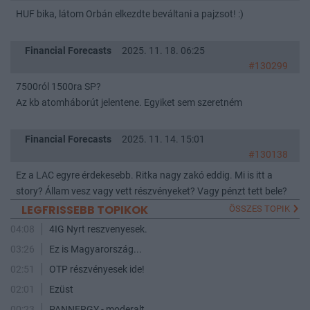
HUF bika, látom Orbán elkezdte beváltani a pajzsot! :)
Financial Forecasts
2025. 11. 18. 06:25
#130299
7500ról 1500ra SP?
Az kb atomháborút jelentene. Egyiket sem szeretném
Financial Forecasts
2025. 11. 14. 15:01
#130138
Ez a LAC egyre érdekesebb. Ritka nagy zakó eddig. Mi is itt a
story? Állam vesz vagy vett részvényeket? Vagy pénzt tett bele?
LEGFRISSEBB TOPIKOK
ÖSSZES TOPIK
04:08
4IG Nyrt reszvenyesek.
03:26
Ez is Magyarország...
02:51
OTP részvényesek ide!
02:01
Ezüst
00:23
PANNERGY - moderalt