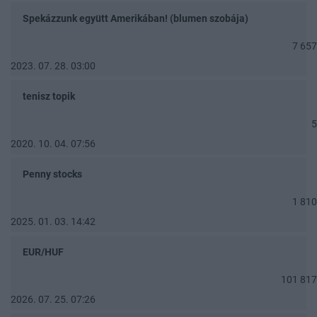
Spekázzunk együtt Amerikában! (blumen szobája)
7 657
2023. 07. 28. 03:00
tenisz topik
5
2020. 10. 04. 07:56
Penny stocks
1 810
2025. 01. 03. 14:42
EUR/HUF
101 817
2026. 07. 25. 07:26