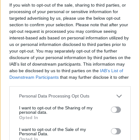
500
If you wish to opt-out of the sale, sharing to third parties, or
processing of your personal or sensitive information for
4IG részvény
2026. 04. 13. 09:17
targeted advertising by us, please use the below opt-out
section to confirm your selection. Please note that after your
#81556
opt-out request is processed you may continue seeing
Úgy látszik kellett volna
interest-based ads based on personal information utilized by
us or personal information disclosed to third parties prior to
your opt-out. You may separately opt-out of the further
4IG részvény
2026. 04. 12. 07:24
disclosure of your personal information by third parties on the
#81491
IAB’s list of downstream participants. This information may
Mint régi 4ig tulaj kérdezem: nem féltek egy ellenzéki 2/3-tól?
also be disclosed by us to third parties on the
IAB’s List of
Downstream Participants
that may further disclose it to other
third parties.
Financial Forecasts
2026. 01. 29. 09:49
#133576
Personal Data Processing Opt Outs
Köszi mindenkinek,akkor egyenlőre kivárás
I want to opt-out of the Sharing of my
personal data.
Financial Forecasts
2026. 01. 29. 07:52
Opted In
#133561
I want to opt-out of the Sale of my
János!
Personal Data.
Opted In