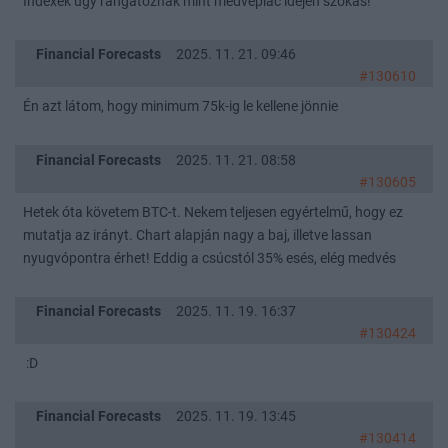
Indexek úgy rángatóznak mint medvepiac idején szokás!
Financial Forecasts
2025. 11. 21. 09:46
#130610
Én azt látom, hogy minimum 75k-ig le kellene jönnie
Financial Forecasts
2025. 11. 21. 08:58
#130605
Hetek óta követem BTC-t. Nekem teljesen egyértelmű, hogy ez
mutatja az irányt. Chart alapján nagy a baj, illetve lassan
nyugvópontra érhet! Eddig a csúcstól 35% esés, elég medvés
Financial Forecasts
2025. 11. 19. 16:37
#130424
:D
Financial Forecasts
2025. 11. 19. 13:45
#130414