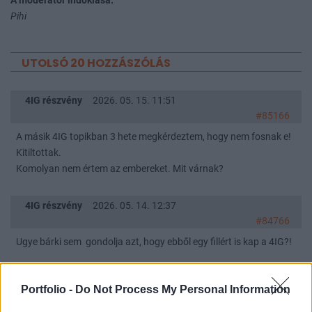
A moderátor indoklása:
Pihi
UTOLSÓ 20 HOZZÁSZÓLÁS
4IG részvény
2026. 05. 15. 11:51
#85166
A másik 4IG topikban 3 hete megkérdeztem, hogy nem fosnak e!
Kitiltottak.
Komolyan nem értem az embereket. Mit várnak?
4IG részvény
2026. 05. 14. 12:37
#84766
Ugye bárki sem gondolja azt, hogy ebből egy fillért is kap a 4IG?!
4IG Nyrt reszvenyesek.
2026. 04. 13. 21:55
Portfolio -
Do Not Process My Personal Information
#91036