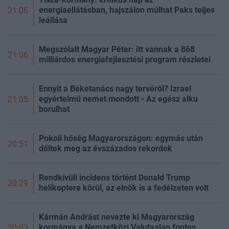
energiaellátásban, hajszálon múlhat Paks teljes
21:06
leállása
Megszólalt Magyar Péter: itt vannak a 868
21:06
milliárdos energiafejlesztési program részletei
Ennyit a Béketanács nagy tervéről? Izrael
egyértelmű nemet mondott - Az egész alku
21:05
borulhat
Pokoli hőség Magyarországon: egymás után
20:51
dőltek meg az évszázados rekordok
Rendkívüli incidens történt Donald Trump
20:29
helikoptere körül, az elnök is a fedélzeten volt
Kármán Andrást nevezte ki Magyarország
kormánya a Nemzetközi Valutaalap fontos
20:03