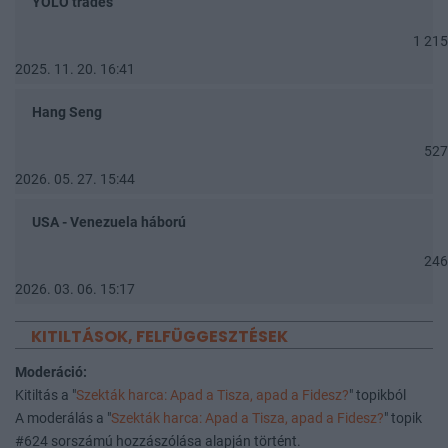
YOLO trades
1 215
2025. 11. 20. 16:41
Hang Seng
527
2026. 05. 27. 15:44
USA - Venezuela háború
246
2026. 03. 06. 15:17
KITILTÁSOK, FELFÜGGESZTÉSEK
Moderáció:
Kitiltás a "
Szekták harca: Apad a Tisza, apad a Fidesz?
" topikból
A moderálás a "
Szekták harca: Apad a Tisza, apad a Fidesz?
" topik
#624 sorszámú hozzászólása alapján történt.