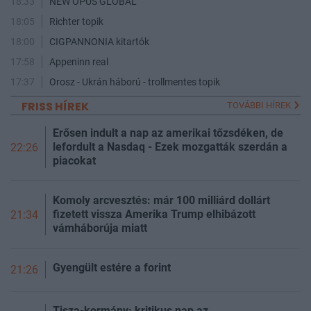
18:33
NEW OPUS GLOBAL
18:05
Richter topik
18:00
CIGPANNONIA kitartók
17:58
Appeninn real
17:37
Orosz - Ukrán háború - trollmentes topik
FRISS HÍREK
TOVÁBBI HÍREK
Erősen indult a nap az amerikai tőzsdéken, de
lefordult a Nasdaq - Ezek mozgatták szerdán a
22:26
piacokat
Komoly arcvesztés: már 100 milliárd dollárt
fizetett vissza Amerika Trump elhibázott
21:34
vámháborúja miatt
Gyengült estére a forint
21:26
Tisza-kormány: kritikus nap az