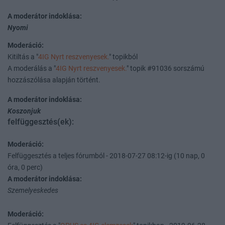
A moderátor indoklása:
Nyomi
Moderáció:
Kitiltás a "
4IG Nyrt reszvenyesek.
" topikból
A moderálás a "
4IG Nyrt reszvenyesek.
" topik #91036 sorszámú
hozzászólása alapján történt.
A moderátor indoklása:
Koszonjuk
felfüggesztés(ek):
Moderáció:
Felfüggesztés a teljes fórumból - 2018-07-27 08:12-ig (10 nap, 0
óra, 0 perc)
A moderátor indoklása:
Szemelyeskedes
Moderáció: