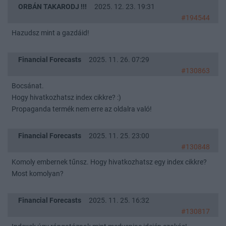
ORBÁN TAKARODJ !!!
2025. 12. 23. 19:31
#194544
Hazudsz mint a gazdáid!
Financial Forecasts
2025. 11. 26. 07:29
#130863
Bocsánat.
Hogy hivatkozhatsz index cikkre? :)
Propaganda termék nem erre az oldalra való!
Financial Forecasts
2025. 11. 25. 23:00
#130848
Komoly embernek tűnsz. Hogy hivatkozhatsz egy index cikkre?
Most komolyan?
Financial Forecasts
2025. 11. 25. 16:32
#130817