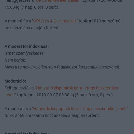
Felfüggesztés a "
OPUS es 4IG elemzesek
" topikban - 2019-06-28
15:03-ig (7 nap, 0 óra, 0 perc)
A moderálás a "
OPUS es 4IG elemzesek
" topik #1013 sorszámú
hozzászólása alapján történt.
A moderátor indoklása:
Ismet szemlyeskedes.
Nem kerjuk.
Mivel a temaval veletlen sem foglalkozol, koszonjuk a reszvetelt.
Moderáció:
Felfüggesztés a "
Hanyatló kispapírok kora - Nagy összeomlás
jöhet!
" topikban - 2019-09-07 08:30-ig (5 nap, 0 óra, 0 perc)
A moderálás a "
Hanyatló kispapírok kora - Nagy összeomlás jöhet!
"
topik #669 sorszámú hozzászólása alapján történt.