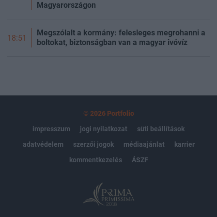
Magyarországon
Megszólalt a kormány: felesleges megrohanni a
18:51
boltokat, biztonságban van a magyar ivóvíz
© 2026 Portfolio
impresszum
jogi nyilatkozat
süti beállítások
adatvédelem
szerzői jogok
médiaajánlat
karrier
kommentkezelés
ÁSZF