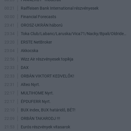
00:21
Raiffeisen Bank International részvényesek
00:00
Financial Forecasts
23:41
OROSZ-UKRÁN háború
23:34
Toka Club/Labanc/Laruska/Vica71/Nacky/Bpali/Oldrider/Josefernando/Mcbull/Kawaszabi
23:20
ERSTE NetBroker
23:04
Akkocska
22:56
Wizz Air részvényesek topikja
22:33
DAX
22:33
ORBÁN VIKTORT KEDVELŐK!
22:31
Alteo Nyrt.
22:17
MULTIHOME Nyrt.
22:17
ÉPDUFERR Nyrt.
22:10
BUX index, BUX határidő, BÉT!
22:09
ORBÁN TAKARODJ !!!
21:53
Eurós részvények vitasarok