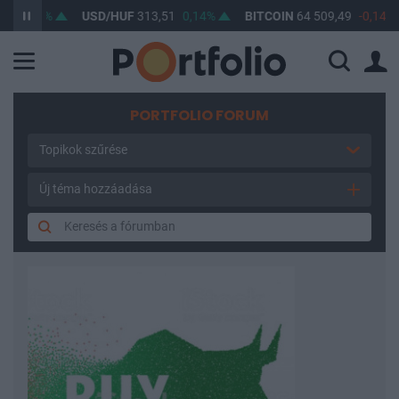
0,15%
USD/HUF
313,51
0,14%
BITCOIN
64 509,49
-0,14%
PORTFOLIO FORUM
Topikok szűrése
Új téma hozzáadása