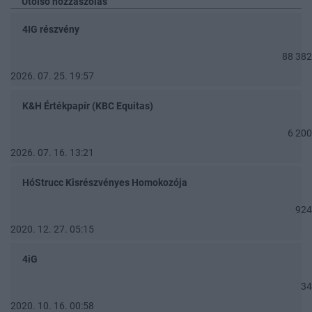
Utolsó hozzászólás
4IG részvény
88 382
2026. 07. 25. 19:57
K&H Értékpapír (KBC Equitas)
6 200
2026. 07. 16. 13:21
HóStrucc Kisrészvényes Homokozója
924
2020. 12. 27. 05:15
4iG
34
2020. 10. 16. 00:58