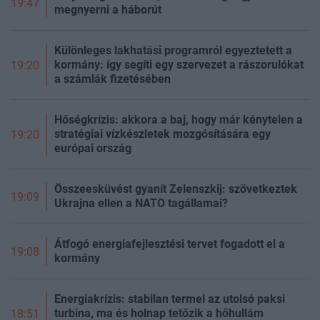
19:47
megnyerni a háborút
Különleges lakhatási programról egyeztetett a
kormány: így segíti egy szervezet a rászorulókat
19:20
a számlák fizetésében
Hőségkrízis: akkora a baj, hogy már kénytelen a
stratégiai vízkészletek mozgósítására egy
19:20
európai ország
Összeesküvést gyanít Zelenszkij: szövetkeztek
19:09
Ukrajna ellen a NATO tagállamai?
Átfogó energiafejlesztési tervet fogadott el a
19:08
kormány
Energiakrízis: stabilan termel az utolsó paksi
turbina, ma és holnap tetőzik a hőhullám
18:51