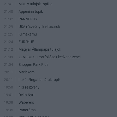
21:41
MOLly tulajok topikja
21:40
Appeninn topik
21:32
PANNERGY
21:29
USA részvények vitasarok
21:25
Klímakamu
21:24
EUR/HUF
21:12
Magyar Állampapír tulajok
21:09
ZENEBOX - Portfoliósok kedvenc zenéi
21:04
Shopper Park Plus
20:11
Mtelekom
20:11
Lakás/Ingatlan árak topik
19:50
4IG részvény
19:41
Delta Nyrt
19:38
Waberers
19:35
Panoráma