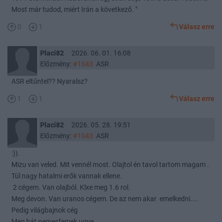
Most már tudod, miért Irán a következő. "
0
1
Válasz erre
Placi82
2026. 06. 01. 16:08
Előzmény:
#1043
ASR
ASR eltűntel?? Nyaralsz?
1
1
Válasz erre
Placi82
2026. 05. 28. 19:51
Előzmény:
#1043
ASR
:)).
Mizu van veled. Mit vennél most. Olajtol én tavol tartom magam .
Túl nagy hatalmi erők vannak ellene.
2 cégem. Van olajból. Klxe meg 1.6 rol.
Meg devon. Van uranos cégem. De az nem akar emelkedni....
Pedig világbajnok cég
Meg hát nemesfemek ugye..