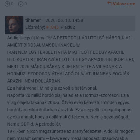
0
0
Válasz erre
tihamer
2026. 06. 13. 14:38
Előzmény:
#1045
Placi82
Addig is egy új téma:"🚨 A PETRODOLLÁR UTOLSÓ HÁBORÚJA? –
AMIÉRT BIRODALMAK BUKNAK EL 🚨
IRÁN NEM EGY TERÜLETI VITA MIATT LŐTT LE EGY APACHE
HELIKOPTERT. IRÁN AZÉRT LŐTT LE EGY APACHE HELIKOPTERT,
MERT 2026 MÁRCIUSÁBAN KIJELENTETTE A VILÁGNAK: A
HORMUZI-SZOROSON ÁTHALADÓ OLAJAT JÜANBAN FOGJÁK
ÁRAZNI. NEM DOLLÁRBAN.
Ez a határvonal. Mindig is ez volt a határvonal.
Naponta 20 millió hordó olaj halad át a Hormuzi-szoroson. Ez a
világ olajellátásának 20%-a. Ötven éven keresztül minden egyes
hordót amerikai dollárban áraztak. Ez az egyetlen megállapodás
az oka annak, hogy a dollárnak értéke van. Nem a gazdaságod.
Nem a GDP-d. A petrodollár.
1971-ben Nixon megszüntette az aranyfedezetet. A dollár mögött
nem maradt semmi — kivéve egy megállapodást: Szaúd-Arábia