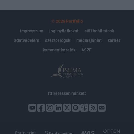
© 2026 Portfolio
impresszum
jogi nyilatkozat
süti beállítások
adatvédelem
szerzői jogok
médiaajánlat
karrier
kommentkezelés
ÁSZF
Itt keressen minket:
Partnereink