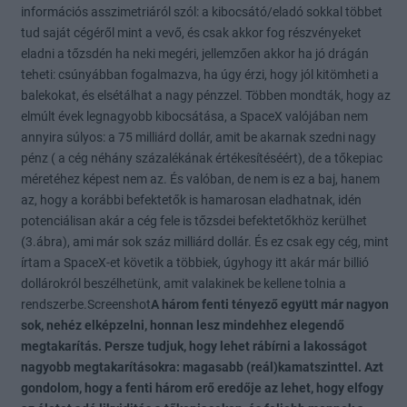
információs asszimetriáról szól: a kibocsátó/eladó sokkal többet
tud saját cégéről mint a vevő, és csak akkor fog részvényeket
eladni a tőzsdén ha neki megéri, jellemzően akkor ha jó drágán
teheti: csúnyábban fogalmazva, ha úgy érzi, hogy jól kitömheti a
balekokat, és elsétálhat a nagy pénzzel. Többen mondták, hogy az
elmúlt évek legnagyobb kibocsátása, a SpaceX valójában nem
annyira súlyos: a 75 milliárd dollár, amit be akarnak szedni nagy
pénz ( a cég néhány százalékának értékesítéséért), de a tőkepiac
méretéhez képest nem az. És valóban, de nem is ez a baj, hanem
az, hogy a korábbi befektetők is hamarosan eladhatnak, idén
potenciálisan akár a cég fele is tőzsdei befektetőkhöz kerülhet
(3.ábra), ami már sok száz milliárd dollár. És ez csak egy cég, mint
írtam a SpaceX-et követik a többiek, úgyhogy itt akár már billió
dollárokról beszélhetünk, amit valakinek be kellene tolnia a
rendszerbe.Screenshot
A három fenti tényező együtt már nagyon
sok, nehéz elképzelni, honnan lesz mindehhez elegendő
megtakarítás. Persze tudjuk, hogy lehet rábírni a lakosságot
nagyobb megtakarításokra: magasabb (reál)kamatszinttel. Azt
gondolom, hogy a fenti három erő eredője az lehet, hogy elfogy