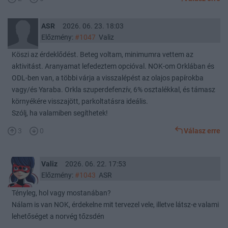
ASR
2026. 06. 23. 18:03
Előzmény:
#1047
Valiz
Köszi az érdeklődést. Beteg voltam, minimumra vettem az
aktivitást. Aranyamat lefedeztem opcióval. NOK-om Orklában és
ODL-ben van, a többi várja a visszalépést az olajos papírokba
vagy/és Yaraba. Orkla szuperdefenzív, 6% osztalékkal, és támasz
környékére visszajött, parkoltatásra ideális.
Szólj, ha valamiben segíthetek!
3
0
Válasz erre
Valiz
2026. 06. 22. 17:53
Előzmény:
#1043
ASR
Tényleg, hol vagy mostanában?
Nálam is van NOK, érdekelne mit tervezel vele, illetve látsz-e valami
lehetőséget a norvég tőzsdén