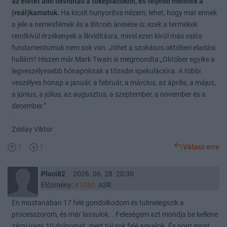
az életet adó likviditás a tőkepiacokon, és feljebb mennek a
(reál)kamatok.
Ha kicsit hunyorítva nézem, lehet, hogy már ennek
a jele a nemesfémek és a Bitcoin áresése is: ezek a termékek
rendkívül érzékenyek a likviditásra, mivel ezen kívül más valós
fundamentumuk nem sok van. Jöhet a szokásos októberi eladási
hullám? Hiszen már Mark Twain is megmondta:„Október egyike a
legveszélyesebb hónapoknak a tőzsdei spekulációra. A többi
veszélyes hónap a január, a február, a március, az április, a május,
a június, a július, az augusztus, a szeptember, a november és a
december.”
.
Zsiday Viktor
1
1
Válasz erre
Placi82
2026. 06. 28. 20:30
Előzmény:
#1060
ASR
Én mostanában 17 felé gondolkodom és tulmelegszik a
processzorom, és már lassulok. . Feleségem azt mondja be kellene
zárni vagy 10 dolgomat, mert túl sok felé agyalok. És pont most