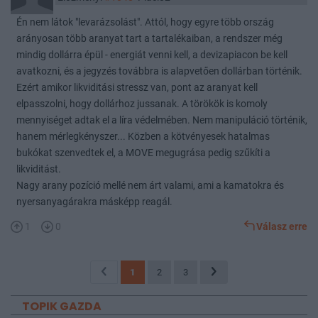
Én nem látok "levarázsolást". Attól, hogy egyre több ország
arányosan több aranyat tart a tartalékaiban, a rendszer még
mindig dollárra épül - energiát venni kell, a devizapiacon be kell
avatkozni, és a jegyzés továbbra is alapvetően dollárban történik.
Ezért amikor likviditási stressz van, pont az aranyat kell
elpasszolni, hogy dollárhoz jussanak. A törökök is komoly
mennyiséget adtak el a líra védelmében. Nem manipuláció történik,
hanem mérlegkényszer... Közben a kötvényesek hatalmas
bukókat szenvedtek el, a MOVE megugrása pedig szűkíti a
likviditást.
Nagy arany pozíció mellé nem árt valami, ami a kamatokra és
nyersanyagárakra másképp reagál.
1
0
Válasz erre
1
2
3
TOPIK GAZDA