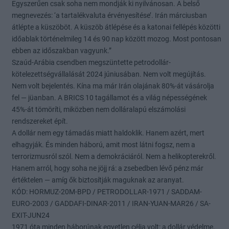
Egyszerűen csak soha nem mondják ki nyilvánosan. A belső
megnevezés: ‘a tartalékvaluta érvényesítése’. Irán márciusban
átlépte a küszöböt. A küszöb átlépése és a katonai fellépés közötti
időablak történelmileg 14 és 90 nap között mozog. Most pontosan
ebben az időszakban vagyunk.”
Szaúd-Arábia csendben megszüntette petrodollár-
kötelezettségvállalását 2024 júniusában. Nem volt megújítás.
Nem volt bejelentés. Kína ma már Irán olajának 80%-át vásárolja
fel — jüanban. A BRICS 10 tagállamot és a világ népességének
45%-át tömöríti, miközben nem dolláralapú elszámolási
rendszereket épít.
A dollár nem egy támadás miatt haldoklik. Hanem azért, mert
elhagyják. És minden háború, amit most látni fogsz, nem a
terrorizmusról szól. Nem a demokráciáról. Nem a helikopterekről.
Hanem arról, hogy soha ne jöjj rá: a zsebedben lévő pénz már
értéktelen — amíg ők biztosítják maguknak az aranyat.
KÓD: HORMUZ-20M-BPD / PETRODOLLAR-1971 / SADDAM-
EURO-2003 / GADDAFI-DINAR-2011 / IRAN-YUAN-MAR26 / SA-
EXIT-JUN24
1971 óta minden háborúnak egyetlen célja volt: a dollár védelme.