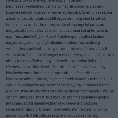
oldal az érdekes jelenleg, hanem az a hatalmas
beruházási/befektetési igény, ami megjelenőben van, és ami
könnyen felboríthatja ezt a kényes egyensúlyt.
Az elmúlt években
a kormányzatok hatalmas költségvetési hiányokat tartottak
fenn
, amit valamiből finanszírozni kellett,
ez egy folyamatos
megtakarításokat elszívó erő,
most azonban két új tényező is
manifesztálódik:
Egyrészt
az AI/adatközpont építési lázhoz
nagyon nagy mennyiségű tőkebefektetésre van szükség
, nem
véletlen, hogy például az eddig folyamatosan saját részvényeit
visszavásárló Alphabet(Google) most részvényeket bocsát ki, mint
ahogy az sem véletlen, hogy az Oracle olyan sokat költ (amit
részben vállalati kötvények kibocsátásából finanszíroz), hogy
kötvényhozamai hatalmasat ugrottak, a befektetők egyre
kockázatosabbnak látják, egyre nehezebben adnak neki pénzt. Ez
egy valós, reálgazdasági beruházási igény, egy hatalmas fekete
lyuk, ami minden rendelkezésre álló megtakarítást magába szív.Ha
ez nem lenne elég: most, hosszú évek után
megjelennek azok a
hatalmas, eddig magánkézben levő cégek is a tőzsdén
(SpaceX,Anthropic, OpenAI), akik eddig nem voltak nyilvános
piacon
. Egy IPO (elsődleges részvénykibocsátás) mindig