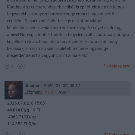
alap addigra már évszázadokra elegendő hozamot fog termelni.
Ráadásul az egész rendszerbe etikát is építettek: nem fektetnek
fegyverekbe, környezetkárosító vagy emberi jogokat sértő
cégekbe. Olajpénzből építettek egy olaj utáni világot.
Mindehhez nem zsenialitásra volt szükség. Az egyetlen dolog,
amivel Norvégia többet tudott, a fegyelem volt: a bátorság, hogy a
következő választáson túlra tervezzenek, és az alázat, hogy
belássák, a még meg sem született emberek ugyanúgy
megérdemlik ezt a vagyont, mint a ma élők."
3
1
Válasz erre
tihamer
2026. 07. 02. 08:17
Előzmény:
#1054
ASR
2026.07.02. 8:15:05
40 818 Ft/g
19 Ft
4068,7 USD/oz
114 853 EUR/kg
1
1
Válasz erre