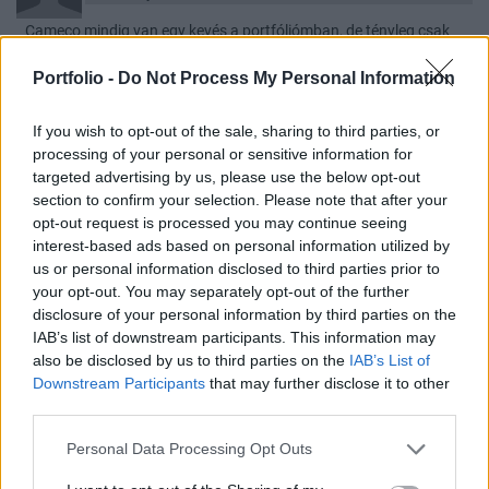
Cameco mindig van egy kevés a portfóliómban, de tényleg csak
fűszerként. Az olajnál várom, hogy visszajöjjön 70 környékére, ott
Portfolio -
Do Not Process My Personal Information
ismét elkezdem venni a kitermelőket. Energiában sokkal
biztonságosabb és stabilabb, ráadásul a kamatok nem ütik
If you wish to opt-out of the sale, sharing to third parties, or
durván a gáz- és áraminfrastruktúrát. Enbridge, Hydro One, és
processing of your personal or sensitive information for
lehet még találni jópárat.
targeted advertising by us, please use the below opt-out
A likviditás fogy, az aranynak nincs hajtóereje. Szerintem nem
section to confirm your selection. Please note that after your
láttuk még az alját, de 4000 környékén kiderül... Enyhén nettó
opt-out request is processed you may continue seeing
shortban vagyok, kicsit túlfedeztem.
interest-based ads based on personal information utilized by
us or personal information disclosed to third parties prior to
1
0
Válasz erre
your opt-out. You may separately opt-out of the further
disclosure of your personal information by third parties on the
ASR
2026. 06. 23. 18:25
IAB’s list of downstream participants. This information may
Törölt hozzászólás
also be disclosed by us to third parties on the
IAB’s List of
#1051
Downstream Participants
that may further disclose it to other
third parties.
ASR
2026. 06. 23. 18:18
Personal Data Processing Opt Outs
Előzmény:
#1045
Placi82