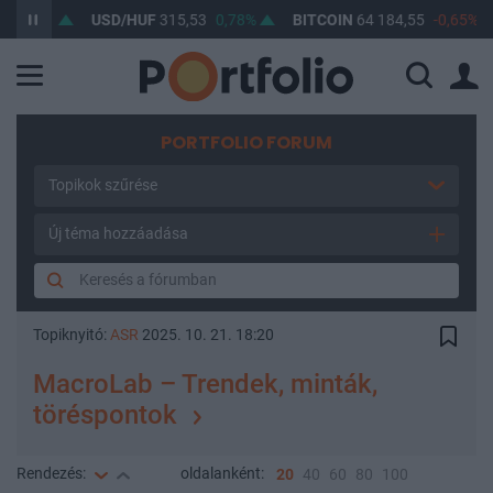
65%
USD/HUF
315,53
0,78%
BITCOIN
64 184,55
-0,65%
B
PORTFOLIO FORUM
Topikok szűrése
Új téma hozzáadása
Topiknyitó:
ASR
2025. 10. 21. 18:20
MacroLab – Trendek, minták,
töréspontok
Rendezés:
oldalanként:
20
40
60
80
100