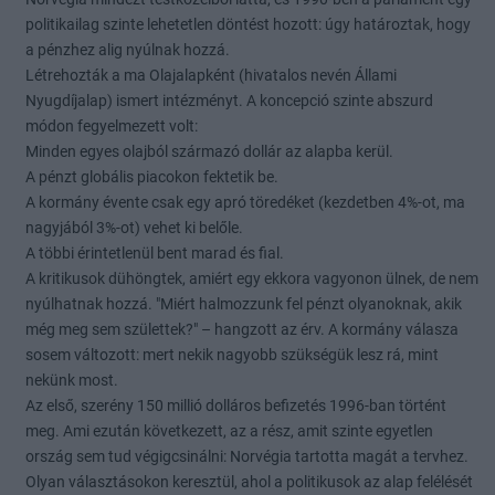
politikailag szinte lehetetlen döntést hozott: úgy határoztak, hogy
a pénzhez alig nyúlnak hozzá.
Létrehozták a ma Olajalapként (hivatalos nevén Állami
Nyugdíjalap) ismert intézményt. A koncepció szinte abszurd
módon fegyelmezett volt:
Minden egyes olajból származó dollár az alapba kerül.
A pénzt globális piacokon fektetik be.
A kormány évente csak egy apró töredéket (kezdetben 4%-ot, ma
nagyjából 3%-ot) vehet ki belőle.
A többi érintetlenül bent marad és fial.
A kritikusok dühöngtek, amiért egy ekkora vagyonon ülnek, de nem
nyúlhatnak hozzá. "Miért halmozzunk fel pénzt olyanoknak, akik
még meg sem születtek?" – hangzott az érv. A kormány válasza
sosem változott: mert nekik nagyobb szükségük lesz rá, mint
nekünk most.
Az első, szerény 150 millió dolláros befizetés 1996-ban történt
meg. Ami ezután következett, az a rész, amit szinte egyetlen
ország sem tud végigcsinálni: Norvégia tartotta magát a tervhez.
Olyan választásokon keresztül, ahol a politikusok az alap felélését