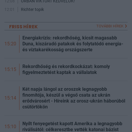
12:08
ORBÁN VIKTORT KEDVELŐK!
12:01
Richter topik
FRISS HÍREK
TOVÁBBI HÍREK
Energiakrízis: rekordhőség, kicsit magasabb
Duna, kiszáradó patakok és folytatódó energia-
15:20
és víztakarékosság országszerte
Rekordhőség és rekordkockázat: komoly
15:15
figyelmeztetést kaptak a vállalatok
Két napja lángol az oroszok legnagyobb
finomítója, készül a végső csata az ukrán
15:14
erődvárosért - Híreink az orosz-ukrán háborúból
csütörtökön
Nyílt fenyegetést kapott Amerika a legnagyobb
15:10
riválisától: célkeresztbe vették katonai bázist