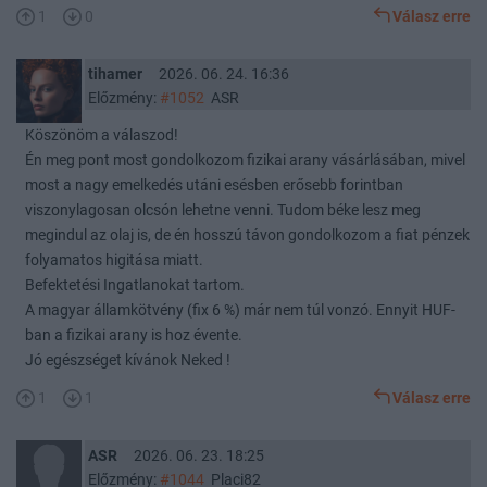
1
0
Válasz erre
tihamer
2026. 06. 24. 16:36
Előzmény:
#1052
ASR
Köszönöm a válaszod!
Én meg pont most gondolkozom fizikai arany vásárlásában, mivel
most a nagy emelkedés utáni esésben erősebb forintban
viszonylagosan olcsón lehetne venni. Tudom béke lesz meg
megindul az olaj is, de én hosszú távon gondolkozom a fiat pénzek
folyamatos higitása miatt.
Befektetési Ingatlanokat tartom.
A magyar államkötvény (fix 6 %) már nem túl vonzó. Ennyit HUF-
ban a fizikai arany is hoz évente.
Jó egészséget kívánok Neked !
1
1
Válasz erre
ASR
2026. 06. 23. 18:25
Előzmény:
#1044
Placi82