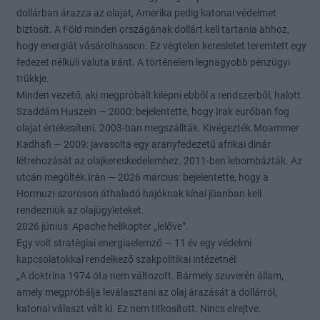
dollárban árazza az olajat, Amerika pedig katonai védelmet
biztosít. A Föld minden országának dollárt kell tartania ahhoz,
hogy energiát vásárolhasson. Ez végtelen keresletet teremtett egy
fedezet nélküli valuta iránt. A történelem legnagyobb pénzügyi
trükkje.
Minden vezető, aki megpróbált kilépni ebből a rendszerből, halott.
Szaddám Huszein — 2000: bejelentette, hogy Irak euróban fog
olajat értékesíteni. 2003-ban megszállták. Kivégezték.Moammer
Kadhafi — 2009: javasolta egy aranyfedezetű afrikai dinár
létrehozását az olajkereskedelemhez. 2011-ben lebombázták. Az
utcán megölték.Irán — 2026 március: bejelentette, hogy a
Hormuzi-szoroson áthaladó hajóknak kínai jüanban kell
rendezniük az olajügyleteket.
2026 június: Apache helikopter „lelőve”.
Egy volt stratégiai energiaelemző — 11 év egy védelmi
kapcsolatokkal rendelkező szakpolitikai intézetnél:
„A doktrína 1974 óta nem változott. Bármely szuverén állam,
amely megpróbálja leválasztani az olaj árazását a dollárról,
katonai választ vált ki. Ez nem titkosított. Nincs elrejtve.