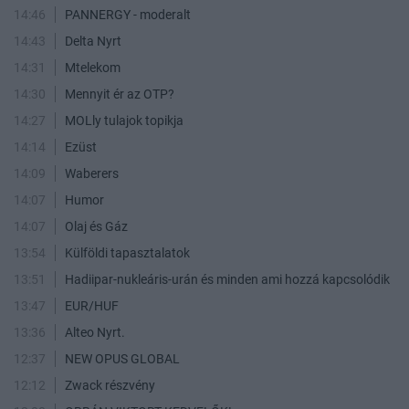
14:46
PANNERGY - moderalt
14:43
Delta Nyrt
14:31
Mtelekom
14:30
Mennyit ér az OTP?
14:27
MOLly tulajok topikja
14:14
Ezüst
14:09
Waberers
14:07
Humor
14:07
Olaj és Gáz
13:54
Külföldi tapasztalatok
13:51
Hadiipar-nukleáris-urán és minden ami hozzá kapcsolódik
13:47
EUR/HUF
13:36
Alteo Nyrt.
12:37
NEW OPUS GLOBAL
12:12
Zwack részvény