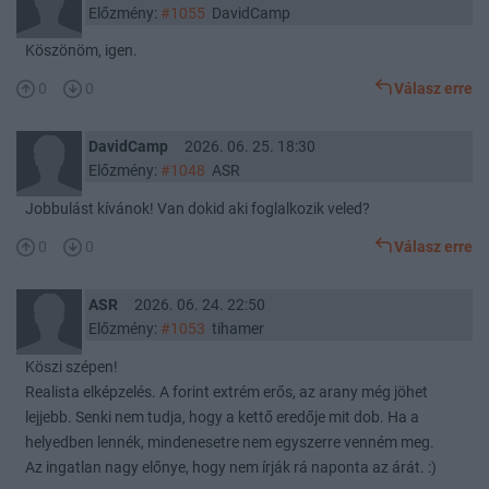
Előzmény:
#1055
DavidCamp
Köszönöm, igen.
0
0
Válasz erre
DavidCamp
2026. 06. 25. 18:30
Előzmény:
#1048
ASR
Jobbulást kívánok! Van dokid aki foglalkozik veled?
0
0
Válasz erre
ASR
2026. 06. 24. 22:50
Előzmény:
#1053
tihamer
Köszi szépen!
Realista elképzelés. A forint extrém erős, az arany még jöhet
lejjebb. Senki nem tudja, hogy a kettő eredője mit dob. Ha a
helyedben lennék, mindenesetre nem egyszerre venném meg.
Az ingatlan nagy előnye, hogy nem írják rá naponta az árát. :)