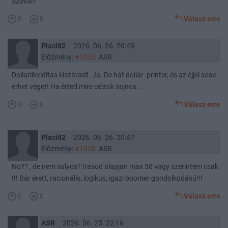
Szóval?
0
0
Válasz erre
Placi82
2026. 06. 26. 20:49
Előzmény:
#1052
ASR
Dollarlikviditas kiszáradt. Ja. De hát dollár printer, és az éjjel sose
erhet véget! Ha érted mire célzok sajnos..
0
0
Válasz erre
Placi82
2026. 06. 26. 20:47
Előzmény:
#1050
ASR
No?? , de nem sulyos? Irasod alapjan max 50 vagy szerintem csak
!!! Bár érett, racionális, logikus, igazi boomer gondolkodású!!!
0
0
Válasz erre
ASR
2026. 06. 25. 22:16