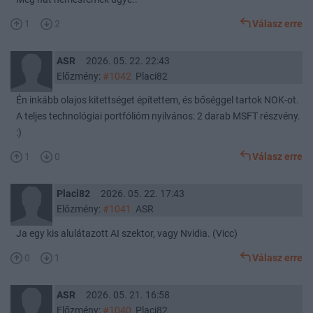
1
2
Válasz erre
ASR
2026. 05. 22. 22:43
Előzmény:
#1042
Placi82
Én inkább olajos kitettséget építettem, és bőséggel tartok NOK-ot.
A teljes technológiai portfólióm nyilvános: 2 darab MSFT részvény.
:)
1
0
Válasz erre
Placi82
2026. 05. 22. 17:43
Előzmény:
#1041
ASR
Ja egy kis alulátazott AI szektor, vagy Nvidia. (Vicc)
0
1
Válasz erre
ASR
2026. 05. 21. 16:58
Előzmény:
#1040
Placi82