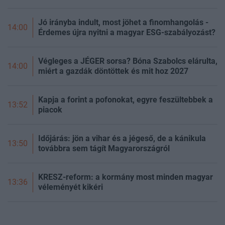
Jó irányba indult, most jöhet a finomhangolás -
14:00
Érdemes újra nyitni a magyar ESG-szabályozást?
Végleges a JÉGER sorsa? Bóna Szabolcs elárulta,
14:00
miért a gazdák döntöttek és mit hoz 2027
Kapja a forint a pofonokat, egyre feszültebbek a
13:52
piacok
Időjárás: jön a vihar és a jégeső, de a kánikula
13:50
továbbra sem tágít Magyarországról
KRESZ-reform: a kormány most minden magyar
13:36
véleményét kikéri