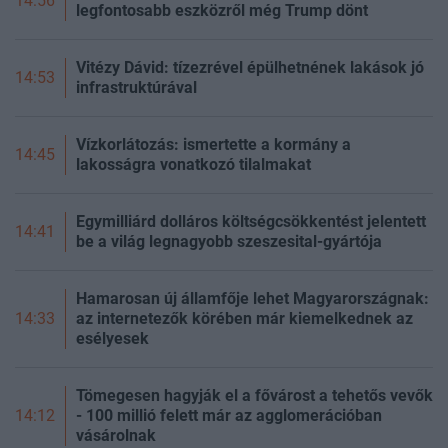
14:56
legfontosabb eszközről még Trump dönt
Vitézy Dávid: tízezrével épülhetnének lakások jó
14:53
infrastruktúrával
Vízkorlátozás: ismertette a kormány a
14:45
lakosságra vonatkozó tilalmakat
Egymilliárd dolláros költségcsökkentést jelentett
14:41
be a világ legnagyobb szeszesital-gyártója
Hamarosan új államfője lehet Magyarországnak:
az internetezők körében már kiemelkednek az
14:33
esélyesek
Tömegesen hagyják el a fővárost a tehetős vevők
- 100 millió felett már az agglomerációban
14:12
vásárolnak