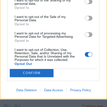
I want to opt-out of the Sharing of my
Igen, eltűntem. Beteg voltam, a minimumra vettem magam a
personal data.
Opted In
piacon, és nem volt energiám írni, pedig gyűlnek a témák. Az
„Ezüst” és a „Financial Forecasts” topikokra ránézek naponta, a
I want to opt-out of the Sale of my
sajátomra nem mindig, mert lapozni kell. :)
Personal Data.
Opted In
2
0
Válasz erre
I want to opt-out of processing my
Personal Data for Targeted Advertising.
Opted In
ASR
2026. 06. 23. 18:14
Előzmény:
#1046
tihamer
I want to opt-out of Collection, Use,
Retention, Sale, and/or Sharing of my
Szerintem az írás túlságosan leegyszerűsít. Kihagy sokkal
Personal Data that Is Unrelated with the
fontosabb elemeket, miközben túlbecsüli a petrodollár szerepét.
Purposes for which it was collected.
Opted Out
Iránnak nem lehet atomfegyvere – ez volt az alapvetése a nyugati
világnak. Szaddámot sem a dollárdominancia miatt likvidálták,
CONFIRM
hanem a könnyen kitermelhető olaj kellett. A külföldiek által tartott
amerikai kötvények állománya leginkább azért csökken, mert
nincs, aki kívülről finanszírozzon; a kamatok emelkedésével nettó
Data Deletion
Data Access
Privacy Policy
bukó lett a hosszú Treasury. Az arany pedig betölti az űrt. És most
épp mindenki szív, aki abban halmoz fel...
2
0
Válasz erre