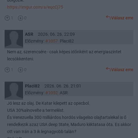
dolgozik:
https://imgur.com/a/eqcCj75
1
0
Válasz erre
ASR
2026. 06. 26. 22:09
Előzmény:
#1057
Placi82
Nem az, szerencsére - csak képes időnként az energiaszintet
lecsökkenteni.
1
0
Válasz erre
Placi82
2026. 06. 26. 21:01
Előzmény:
#1052
ASR
Jó lesz az olaj. De Katar kilepett az opecbol.
USA 30%alnovelte a termelést.
És Venezuella 300 milliárdos hordós vilagelso olajtartalekal is ő
rendelkezik azaz USA deep State, Maduro kiiktatasa óta. Es akkor
ott van Irán a 3 ik legnagyobb talán?