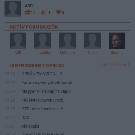
ASR
4
4
5
AKTÍV FÓRUMOZÓK
ASR
papafilip
MrSomm
Borisz
tihamer
LEGFRISSEBB TOPIKOK
ÖSSZES TOPIK
15:29
ORBÁN TAKARODJ !!!
15:29
Eurós részvények vitasarok
15:29
Magyar Állampapír tulajok
15:29
4IG Nyrt reszvenyesek.
15:28
OTP részvényesek ide!
15:27
DAX
15:27
Akkocska
15:26
OROSZ-UKRÁN háború