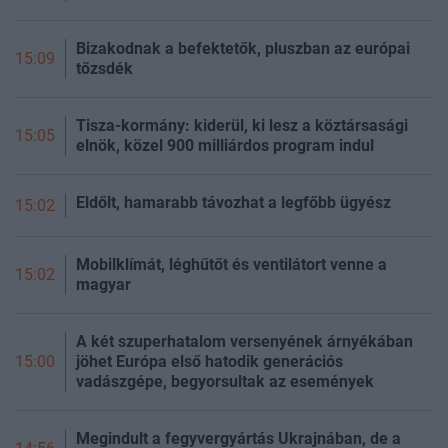
Bizakodnak a befektetők, pluszban az európai
15:09
tőzsdék
Tisza-kormány: kiderül, ki lesz a köztársasági
15:05
elnök, közel 900 milliárdos program indul
Eldőlt, hamarabb távozhat a legfőbb ügyész
15:02
Mobilklímát, léghűtőt és ventilátort venne a
15:02
magyar
A két szuperhatalom versenyének árnyékában
jöhet Európa első hatodik generációs
15:00
vadászgépe, begyorsultak az események
Megindult a fegyvergyártás Ukrajnában, de a