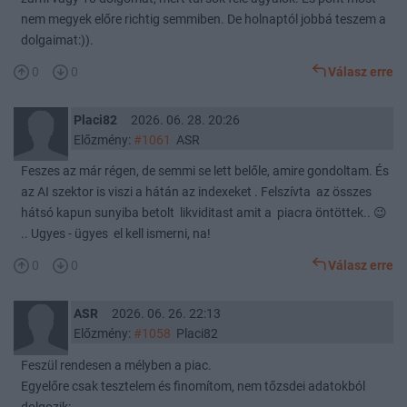
nem megyek előre richtig semmiben. De holnaptól jobbá teszem a
dolgaimat:)).
0
0
Válasz erre
Placi82
2026. 06. 28. 20:26
Előzmény:
#1061
ASR
Feszes az már régen, de semmi se lett belőle, amire gondoltam. És
az AI szektor is viszi a hátán az indexeket . Felszívta az összes
hátsó kapun sunyiba betolt likviditast amit a piacra öntöttek.. 😉
.. Ugyes - ügyes el kell ismerni, na!
0
0
Válasz erre
ASR
2026. 06. 26. 22:13
Előzmény:
#1058
Placi82
Feszül rendesen a mélyben a piac.
Egyelőre csak tesztelem és finomítom, nem tőzsdei adatokból