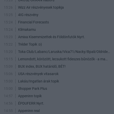
15:26
Wizz Air részvényesek topikja
15:25
4IG részvény
15:24
Financial Forecasts
15:24
Klímakamu
15:23
Amixa Kisemmizettek és Földönfutók Nyrt.
15:22
Tréder Topik :o)
15:20
Toka Club/Labanc/Laruska/Vica71/Nacky/Bpali/Oldrider/Josefernando/Mcbull/Kawaszabi
15:15
Lemondott, körözött, lecsukott fideszes bűnözők - a maffia végnapjai
15:09
BUX index, BUX határidő, BÉT!
15:06
USA részvények vitasarok
15:00
Lakás/Ingatlan árak topik
15:00
Shopper Park Plus
14:57
Appeninn topik
14:56
ÉPDUFERR Nyrt.
14:55
Appeninn real