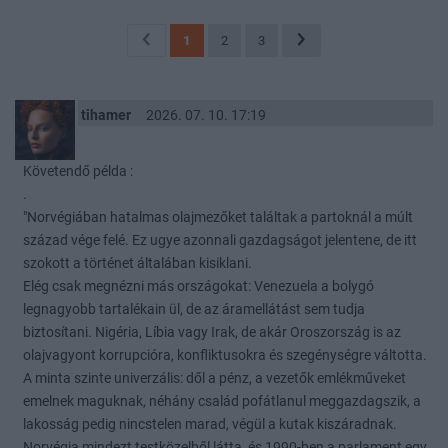
1
2
3
tihamer
2026. 07. 10. 17:19
Követendő példa :
.
"Norvégiában hatalmas olajmezőket találtak a partoknál a múlt
század vége felé. Ez ugye azonnali gazdagságot jelentene, de itt
szokott a történet általában kisiklani.
Elég csak megnézni más országokat: Venezuela a bolygó
legnagyobb tartalékain ül, de az áramellátást sem tudja
biztosítani. Nigéria, Líbia vagy Irak, de akár Oroszország is az
olajvagyont korrupcióra, konfliktusokra és szegénységre váltotta.
A minta szinte univerzális: dől a pénz, a vezetők emlékműveket
emelnek maguknak, néhány család pofátlanul meggazdagszik, a
lakosság pedig nincstelen marad, végül a kutak kiszáradnak.
Norvégia mindezt testközelből látta, és 1990-ben a parlament egy