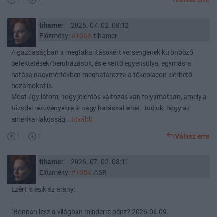
tihamer
2026. 07. 02. 08:12
Előzmény:
#1064
tihamer
A gazdaságban a megtakarításokért versengenek különböző
befektetések/beruházások, és e kettő egyensúlya, egymásra
hatása nagymértékben meghatározza a tőkepiacon elérhető
hozamokat is.
Most úgy látom, hogy jelentős változás van folyamatban, amely a
tőzsdei részvényekre is nagy hatással lehet. Tudjuk, hogy az
amerikai lakosság...
tovább
1
1
Válasz erre
tihamer
2026. 07. 02. 08:11
Előzmény:
#1054
ASR
Ezért is esik az arany:
.
"Honnan lesz a világban minderre pénz?
2026.06.09.