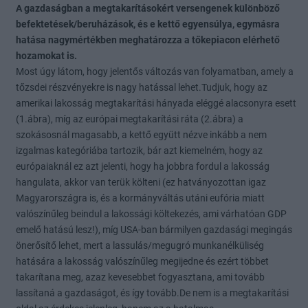
A gazdaságban a megtakarításokért versengenek különböző
befektetések/beruházások, és e kettő egyensúlya, egymásra
hatása nagymértékben meghatározza a tőkepiacon elérhető
hozamokat is.
Most úgy látom, hogy jelentős változás van folyamatban, amely a
tőzsdei részvényekre is nagy hatással lehet.Tudjuk, hogy az
amerikai lakosság megtakarítási hányada eléggé alacsonyra esett
(1.ábra), míg az európai megtakarítási ráta (2.ábra) a
szokásosnál magasabb, a kettő együtt nézve inkább a nem
izgalmas kategóriába tartozik, bár azt kiemelném, hogy az
európaiaknál ez azt jelenti, hogy ha jobbra fordul a lakosság
hangulata, akkor van terük költeni (ez hatványozottan igaz
Magyarországra is, és a kormányváltás utáni eufória miatt
valószínűleg beindul a lakossági költekezés, ami várhatóan GDP
emelő hatású lesz!), míg USA-ban bármilyen gazdasági megingás
önerősítő lehet, mert a lassulás/megugró munkanélküliség
hatására a lakosság valószínűleg megijedne és ezért többet
takarítana meg, azaz kevesebbet fogyasztana, ami tovább
lassítaná a gazdaságot, és így tovább.De nem is a megtakarítási