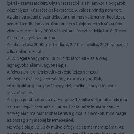
ígérték szavazatokért. Olyan recessziók alatt, amikor a polgárok
vészhelyzeti kifizetéseket követeltek. A válasz mindig nem volt.
Az alap stratégiája szándékosan unalmas volt: semmi kockázat,
semmi trendhajhászás. Csupán apró tulajdonrészek vásárlása
világszerte mintegy 9000 vállalatban, és évtizedekig tartó türelem.
Az eredmények számokban
Az alap értéke 2000-re 50 milliárd, 2010-re félbillió, 2020-ra pedig 1
billió dollár fölé nőtt.
2025 végére nagyjából 1,8 billió dolláron áll – ez a világ
legnagyobb állami vagyonalapja.
A felvett 3% jelenleg lefedi Norvégia teljes nemzeti
költségvetésének (egészségügy, oktatás, nyugdíjak,
infrastruktúra) nagyjából negyedét, anélkül, hogy a tőkéhez
hozzáérnének.
A legmegdöbbentőbb tény: Ennek az 1,8 billió dollárnak a fele már
nem az olajból származik, hanem tiszta befektetési hozam. A
norvég alap ma már többet keres a globális piacokon, mint maga
az ország a nyersolaj kitermelésével.
Norvégia olaja 30-50 év múlva elfogy, de ez már nem számít. Az