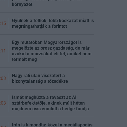
környezet
Gyűlnek a felhők, több kockázat miatt is
:15
megrángathatják a forintot
Egy mutatóban Magyarországot is
megelőzte az orosz gazdaság, de már
:11
azokat a morzsákat éli fel, amiket nem
termelt meg
Nagy rali után visszatért a
:03
bizonytalanság a tőzsdékre
Ismét meghúzta a ravaszt az AI
sztárbefektetője, akinek múlt héten
:03
majdnem összeomlott a hedge fundja
Irán is kimondta: közel a megállapodás