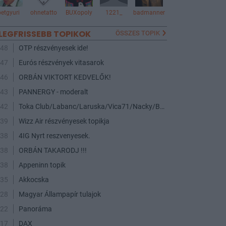
betgyuri
ohnetatto
BUXopoly
1221_
badmanner
LEGFRISSEBB TOPIKOK
ÖSSZES TOPIK
:48
OTP részvényesek ide!
:47
Eurós részvények vitasarok
:46
ORBÁN VIKTORT KEDVELŐK!
:43
PANNERGY - moderalt
:42
Toka Club/Labanc/Laruska/Vica71/Nacky/Bpali/Oldrider/Josefernando/Mcbull/Kawaszabi
:39
Wizz Air részvényesek topikja
:38
4IG Nyrt reszvenyesek.
:38
ORBÁN TAKARODJ !!!
:38
Appeninn topik
:35
Akkocska
:28
Magyar Állampapír tulajok
:22
Panoráma
:17
DAX