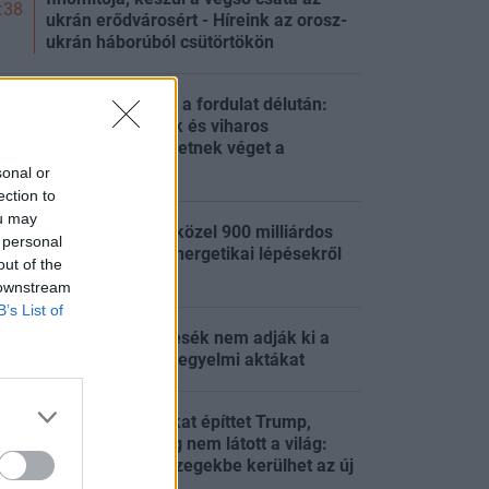
:38
ukrán erődvárosért - Híreink az orosz-
ukrán háborúból csütörtökön
A hőség után jön a fordulat délután:
hirtelen zivatarok és viharos
:34
széllökések vethetnek véget a
napsütésnek
sonal or
ection to
ou may
Tisza-kormány: közel 900 milliárdos
 personal
program indul, energetikai lépésekről
:32
out of the
dönt a kabinet
 downstream
B’s List of
Forsthoffer Ágnesék nem adják ki a
:32
magyarországi kegyelmi aktákat
Olyan csatahajókat építtet Trump,
amilyeneket még nem látott a világ:
:31
csillagászati összegekbe kerülhet az új
flotta