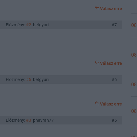
Válasz erre
Előzmény:
#2
betgyuri
#7
08
08
Válasz erre
Előzmény:
#5
betgyuri
#6
08
Válasz erre
08
Előzmény:
#3
phavran77
#5