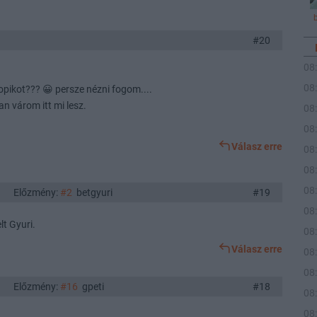
#20
08
08
topikot??? 😀 persze nézni fogom....
an várom itt mi lesz.
08
08
Válasz erre
08
08
08
Előzmény:
#2
betgyuri
#19
08
lt Gyuri.
08
Válasz erre
08
08
Előzmény:
#16
gpeti
#18
08
08