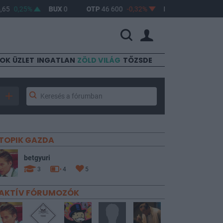
0,25%
BUX
0
OTP
46 600
-0,32%
MOL
4 630
0,47%
SOK
ÜZLET
INGATLAN
ZÖLD VILÁG
TŐZSDE
TOPIK GAZDA
betgyuri
3
4
5
AKTÍV FÓRUMOZÓK