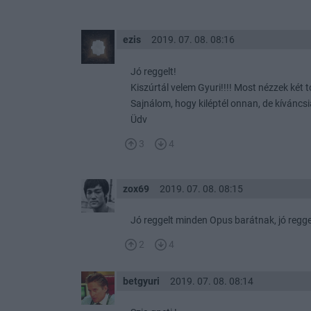
ezis
2019. 07. 08. 08:16
Jó reggelt!
Kiszúrtál velem Gyuri!!!! Most nézzek két 
Sajnálom, hogy kiléptél onnan, de kíváncsi
Üdv
3
4
zox69
2019. 07. 08. 08:15
Jó reggelt minden Opus barátnak, jó regge
2
4
betgyuri
2019. 07. 08. 08:14