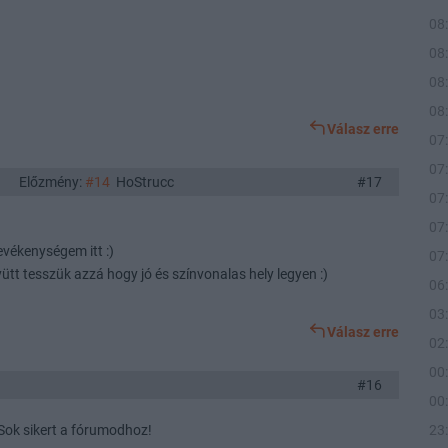
08
08
08
08
Válasz erre
07
07
Előzmény:
#14
HoStrucc
#17
07
07
evékenységem itt :)
07
yütt tesszük azzá hogy jó és színvonalas hely legyen :)
06
03
Válasz erre
02
00
#16
00
23
. Sok sikert a fórumodhoz!