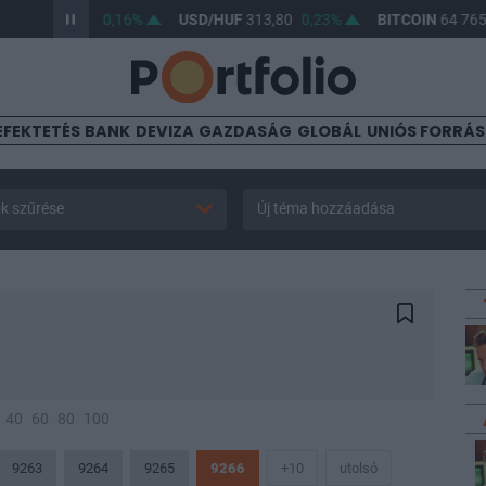
UF
362,29
0,16%
USD/HUF
313,80
0,23%
BITCOIN
64 765,65
EFEKTETÉS
BANK
DEVIZA
GAZDASÁG
GLOBÁL
UNIÓS FORRÁ
k szűrése
Új téma hozzáadása
40
60
80
100
9263
9264
9265
9266
+10
utolsó