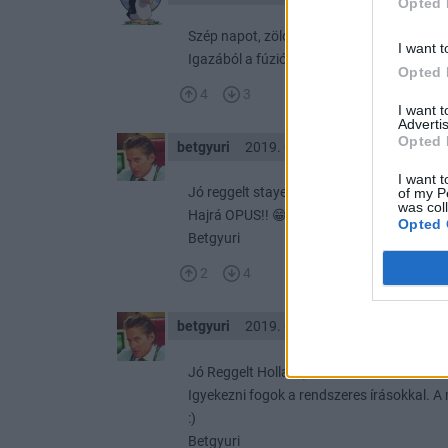
Opted 
Szép napot, zöld hetet mindenkinek itt is. 
I want t
Igazából a fúzióval új Opus lett, szóval amú
Opted 
4
3
I want 
Advertis
Opted 
betgyuri
2019. 07. 08. 07:21
I want t
Jó reggelt stayer81 :)
of my P
was col
Hajrá OPUS!! 😁
Opted 
Betgyuri
2
4
betgyuri
2019. 07. 08. 07:20
Jó Reggelt Hollan :)
Igyekezni fogok a rendszeres írásokkal. 
:)
Betgyuri