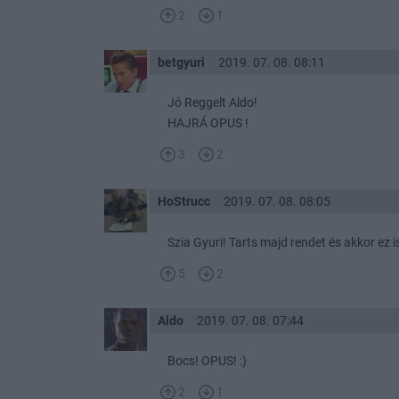
2
1
betgyuri
2019. 07. 08. 08:11
Jó Reggelt Aldo!
HAJRÁ OPUS !
3
2
HoStrucc
2019. 07. 08. 08:05
Szia Gyuri! Tarts majd rendet és akkor ez is
5
2
Aldo
2019. 07. 08. 07:44
Bocs! OPUS! :)
2
1