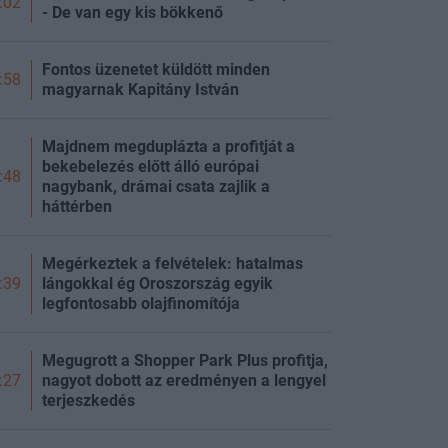
:02
- De van egy kis bökkenő
Fontos üzenetet küldött minden
:58
magyarnak Kapitány István
Majdnem megduplázta a profitját a
bekebelezés előtt álló európai
:48
nagybank, drámai csata zajlik a
háttérben
Megérkeztek a felvételek: hatalmas
lángokkal ég Oroszország egyik
:39
legfontosabb olajfinomítója
Megugrott a Shopper Park Plus profitja,
nagyot dobott az eredményen a lengyel
:27
terjeszkedés