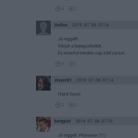
4
2
Hollan
2019. 07. 08. 07:16
Jó reggelt!
Várjuk a bejegyzéseket.
És innentol minden nap zöld zarast.
3
1
stayer81
2019. 07. 08. 07:14
Hajrá Opus!
2
2
betgyuri
2019. 07. 08. 07:10
Jó reggelt Pharavan 77:)