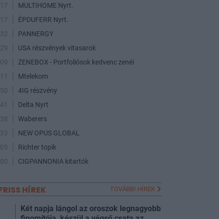
:17
MULTIHOME Nyrt.
:17
ÉPDUFERR Nyrt.
:32
PANNERGY
:29
USA részvények vitasarok
:09
ZENEBOX - Portfoliósok kedvenc zenéi
:11
Mtelekom
:50
4IG részvény
:41
Delta Nyrt
:38
Waberers
:33
NEW OPUS GLOBAL
:05
Richter topik
:00
CIGPANNONIA kitartók
FRISS HÍREK
TOVÁBBI HÍREK
Két napja lángol az oroszok legnagyobb
finomítója, készül a végső csata az