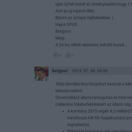
Igen új hét indult el, reménykedem hogy 17
Ami az új topicot illeti,
Bízom az új topic fejlődésében :)
Hajrá OPUS.
Betgyuri
Megj :
A 24.hu cikkét elemzem, kell idő hozzá...
4
3
betgyuri
2019. 07. 08. 06:26
Több tízmilliárdnyi közpénzt használ a Més
Mészároséktól
Ötvenmilliárd állami támogatás és hitel nem
milliárdos tőkebefektetésért az állami cég
A kormány 2015 végén 9,2 milliárd 
mindössze hét főt foglalkoztató pro
Ingredients).
Előtte két hónappal már megállapod