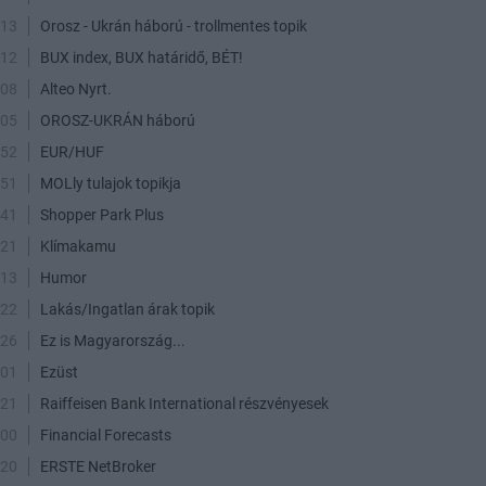
:13
Orosz - Ukrán háború - trollmentes topik
:12
BUX index, BUX határidő, BÉT!
:08
Alteo Nyrt.
:05
OROSZ-UKRÁN háború
:52
EUR/HUF
:51
MOLly tulajok topikja
:41
Shopper Park Plus
:21
Klímakamu
:13
Humor
:22
Lakás/Ingatlan árak topik
:26
Ez is Magyarország...
:01
Ezüst
:21
Raiffeisen Bank International részvényesek
:00
Financial Forecasts
:20
ERSTE NetBroker