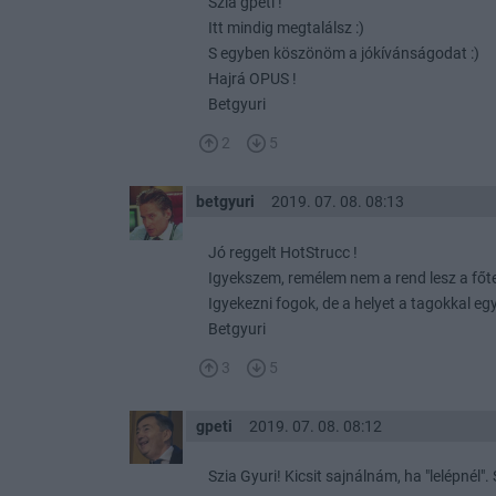
Szia gpeti !
Itt mindig megtalálsz :)
S egyben köszönöm a jókívánságodat :)
Hajrá OPUS !
Betgyuri
2
5
betgyuri
2019. 07. 08. 08:13
Jó reggelt HotStrucc !
Igyekszem, remélem nem a rend lesz a főt
Igyekezni fogok, de a helyet a tagokkal eg
Betgyuri
3
5
gpeti
2019. 07. 08. 08:12
Szia Gyuri! Kicsit sajnálnám, ha "lelépnél"