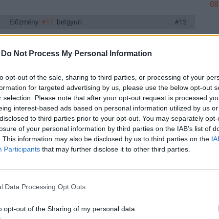
08
Előzmény:
#11
betgyuri
#12
-
Do Not Process My Personal Information
08
Válasz erre
to opt-out of the sale, sharing to third parties, or processing of your per
formation for targeted advertising by us, please use the below opt-out s
r selection. Please note that after your opt-out request is processed y
Előzmény:
#10
mkcmagico
#11
eing interest-based ads based on personal information utilized by us or
08
disclosed to third parties prior to your opt-out. You may separately opt-
losure of your personal information by third parties on the IAB’s list of
m
. This information may also be disclosed by us to third parties on the
IA
Participants
that may further disclose it to other third parties.
08
Válasz erre
l Data Processing Opt Outs
08
o opt-out of the Sharing of my personal data.
Előzmény:
#4
betgyuri
#10