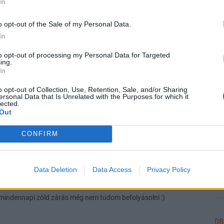
In
Gyuri! Remélem nem a vs. topic javaslatom miatt jöttél el...
o opt-out of the Sale of my Personal Data.
gy jogos ... :)
In
08
Válasz erre
to opt-out of processing my Personal Data for Targeted
ing.
In
Előzmény:
#6
stayer81
#9
o opt-out of Collection, Use, Retention, Sale, and/or Sharing
08
ersonal Data that Is Unrelated with the Purposes for which it
lected.
Out
CONFIRM
Válasz erre
08
Előzmény:
#7
Hollan
#8
Data Deletion
Data Access
Privacy Policy
08
A mindennapi zöld zárás még nem tudom befolyásolni :)
08