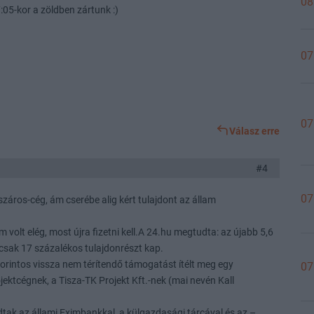
08
:05-kor a zöldben zártunk :)
07
07
Válasz erre
#4
07
záros-cég, ám cserébe alig kért tulajdont az állam
 volt elég, most újra fizetni kell.A 24.hu megtudta: az újabb 5,6
 csak 17 százalékos tulajdonrészt kap.
forintos vissza nem térítendő támogatást ítélt meg egy
07
jektcégnek, a Tisza-TK Projekt Kft.-nek (mai nevén Kall
tak az állami Eximbankkal, a külgazdasági tárcával és az –