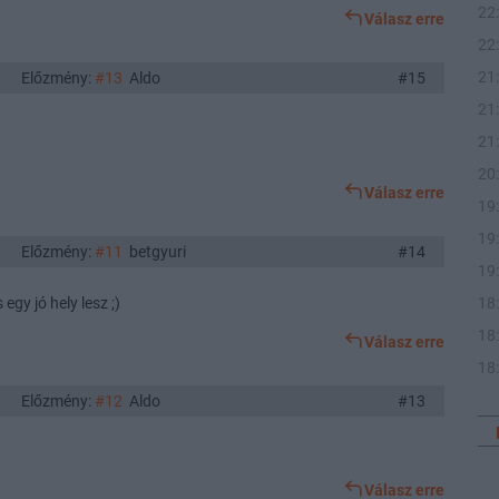
22
Válasz erre
22
21
Előzmény:
#13
Aldo
#15
21
21
20
Válasz erre
19
19
Előzmény:
#11
betgyuri
#14
19
 egy jó hely lesz ;)
18
18
Válasz erre
18
Előzmény:
#12
Aldo
#13
Válasz erre