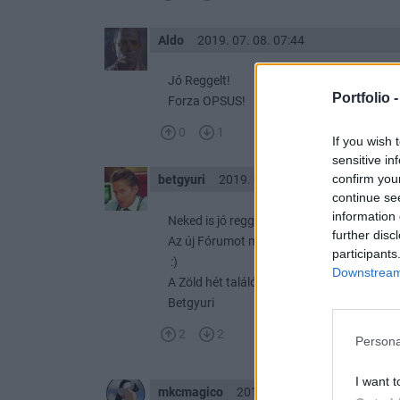
Aldo
2019. 07. 08. 07:44
Jó Reggelt!
Portfolio 
Forza OPSUS!
0
1
If you wish 
sensitive in
confirm you
betgyuri
2019. 07. 08. 07:36
continue se
information 
Neked is jó reggelt mkcmagico :)
further disc
Az új Fórumot más okok miatt alapította
participants
:)
Downstream 
A Zöld hét találó :)
Betgyuri
2
2
Persona
I want t
mkcmagico
2019. 07. 08. 07:24