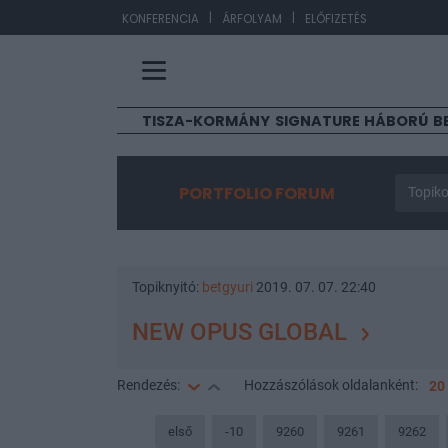
|
|
EUR/H
KONFERENCIA
ÁRFOLYAM
ELŐFIZETÉS
TISZA-KORMÁNY
SIGNATURE
HÁBORÚ
B
PORTFOLIO FORUM
Topiko
Topiknyitó:
betgyuri
2019. 07. 07. 22:40
NEW OPUS GLOBAL
Rendezés:
Hozzászólások
oldalanként:
20
első
-10
9260
9261
9262