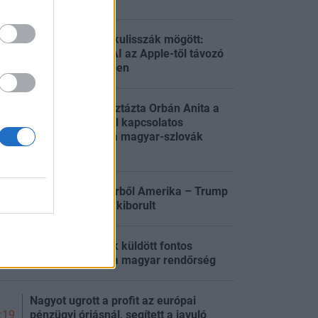
Titkos háború a kulisszák mögött:
reagált az OpenAI az Apple-től távozó
:30
mérnökök ügyében
Energiakrízis: tisztázta Orbán Anita a
Duna vízállásával kapcsolatos
:29
híreszteléseket a magyar-szlovák
egyeztetés után
Kifogyott a lőszerből Amerika – Trump
:29
állítólag teljesen kiborult
A kutyatartóknak küldött fontos
:26
figyelmeztetést a magyar rendőrség
Nagyot ugrott a profit az európai
pénzügyi óriásnál, segített a javuló
:19