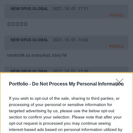
NEW OPUS GLOBAL
2021. 10. 01. 17:11
#90002
👏👏👏👏👏
NEW OPUS GLOBAL
2021. 10. 01. 16:02
#89966
rendezték az arányokat, irány fel
NEW OPUS GLOBAL
2021. 10. 01. 15:58
#89961
Portfolio -
Do Not Process My Personal Information
na most jön a kapkodás 🤣
If you wish to opt-out of the sale, sharing to third parties, or
NEW OPUS GLOBAL
2021. 10. 01. 14:59
processing of your personal or sensitive information for
#89947
targeted advertising by us, please use the below opt-out
section to confirm your selection. Please note that after your
nem érdemes örömet okozni neki, az egy csicskagyász vén tróger,
opt-out request is processed you may continue seeing
szerintem szanatóriumból írogat
interest-based ads based on personal information utilized by