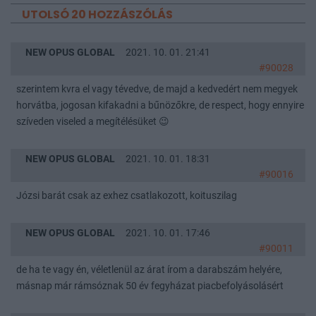
UTOLSÓ 20 HOZZÁSZÓLÁS
NEW OPUS GLOBAL
2021. 10. 01. 21:41
#90028
szerintem kvra el vagy tévedve, de majd a kedvedért nem megyek
horvátba, jogosan kifakadni a bűnözőkre, de respect, hogy ennyire
szíveden viseled a megítélésüket 😉
NEW OPUS GLOBAL
2021. 10. 01. 18:31
#90016
Józsi barát csak az exhez csatlakozott, koituszilag
NEW OPUS GLOBAL
2021. 10. 01. 17:46
#90011
de ha te vagy én, véletlenül az árat írom a darabszám helyére,
másnap már rámsóznak 50 év fegyházat piacbefolyásolásért