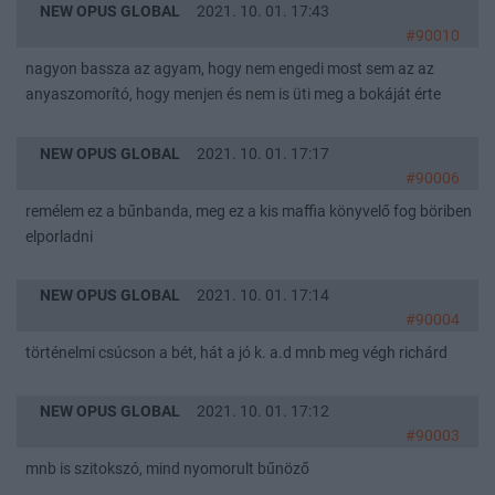
NEW OPUS GLOBAL
2021. 10. 01. 17:43
#90010
nagyon bassza az agyam, hogy nem engedi most sem az az
anyaszomorító, hogy menjen és nem is üti meg a bokáját érte
NEW OPUS GLOBAL
2021. 10. 01. 17:17
#90006
remélem ez a bűnbanda, meg ez a kis maffia könyvelő fog böriben
elporladni
NEW OPUS GLOBAL
2021. 10. 01. 17:14
#90004
történelmi csúcson a bét, hát a jó k. a.d mnb meg végh richárd
NEW OPUS GLOBAL
2021. 10. 01. 17:12
#90003
mnb is szitokszó, mind nyomorult bűnöző