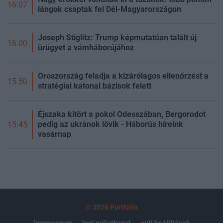
16:07
lángok csaptak fel Dél-Magyarországon
Joseph Stiglitz: Trump képmutatóan talált új
16:00
ürügyet a vámháborújához
Oroszország feladja a kizárólagos ellenőrzést a
15:50
stratégiai katonai bázisok felett
Éjszaka kitört a pokol Odesszában, Bergorodot
pedig az ukránok lövik - Háborús híreink
15:45
vasárnap
© 2026 Portfolio