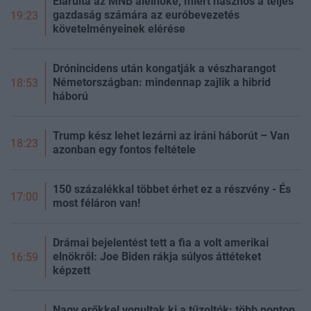
Elárulta az MNB alelnöke, miért hasznos a teljes
gazdaság számára az euróbevezetés
19:23
követelményeinek elérése
Drónincidens után kongatják a vészharangot
Németországban: mindennap zajlik a hibrid
18:53
háború
Trump kész lehet lezárni az iráni háborút – Van
18:23
azonban egy fontos feltétele
150 százalékkal többet érhet ez a részvény - És
17:00
most féláron van!
Drámai bejelentést tett a fia a volt amerikai
elnökről: Joe Biden rákja súlyos áttéteket
16:59
képzett
Nagy erőkkel vonultak ki a tűzoltók: több ponton