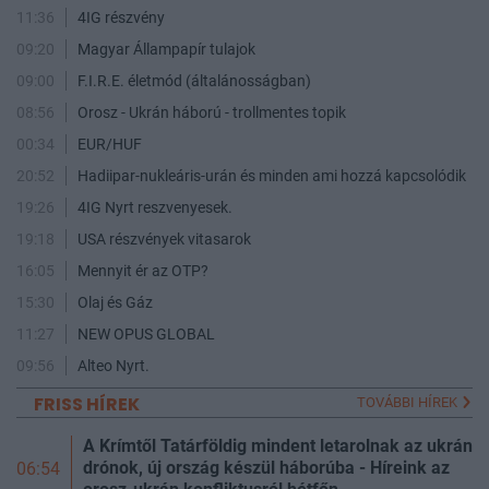
11:36
4IG részvény
09:20
Magyar Állampapír tulajok
09:00
F.I.R.E. életmód (általánosságban)
08:56
Orosz - Ukrán háború - trollmentes topik
00:34
EUR/HUF
20:52
Hadiipar-nukleáris-urán és minden ami hozzá kapcsolódik
19:26
4IG Nyrt reszvenyesek.
19:18
USA részvények vitasarok
16:05
Mennyit ér az OTP?
15:30
Olaj és Gáz
11:27
NEW OPUS GLOBAL
09:56
Alteo Nyrt.
FRISS HÍREK
TOVÁBBI HÍREK
A Krímtől Tatárföldig mindent letarolnak az ukrán
drónok, új ország készül háborúba - Híreink az
06:54