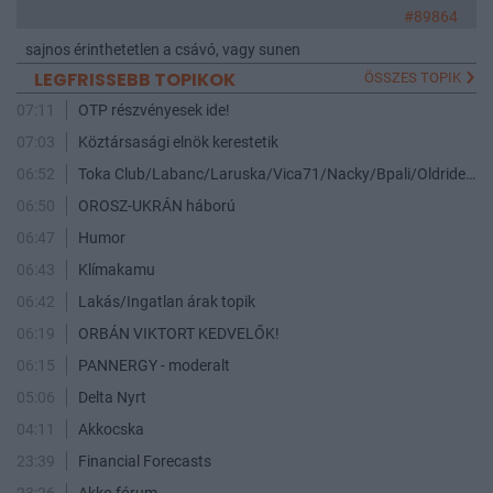
#89864
sajnos érinthetetlen a csávó, vagy sunen
LEGFRISSEBB TOPIKOK
ÖSSZES TOPIK
07:11
OTP részvényesek ide!
07:03
Köztársasági elnök kerestetik
06:52
Toka Club/Labanc/Laruska/Vica71/Nacky/Bpali/Oldrider/Josefernando/Mcbull/Kawaszabi
06:50
OROSZ-UKRÁN háború
06:47
Humor
06:43
Klímakamu
06:42
Lakás/Ingatlan árak topik
06:19
ORBÁN VIKTORT KEDVELŐK!
06:15
PANNERGY - moderalt
05:06
Delta Nyrt
04:11
Akkocska
23:39
Financial Forecasts