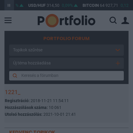
1
0,04%
USD/HUF
314,50
0,09%
BITCOIN
64 927,71
0,12%
PORTFOLIO FORUM
Topikok szűrése
Új téma hozzáadása
1221_
Regisztráció:
2018-11-21 11:54:11
Hozzászólások száma:
10 061
Utolsó hozzászólás:
2021-10-01 21:41
KEDVENC TOPIKOK