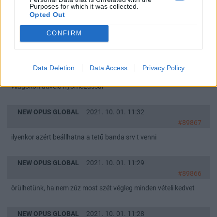
Purposes for which it was collected.
#89878
Opted Out
te eddig is ezt csináltad, költsd hasznos dolgokra 🙂
CONFIRM
NEW OPUS GLOBAL
2021. 10. 01. 11:34
#89868
Data Deletion
Data Access
Privacy Policy
biztos kv nehéz utánamenni, látod mnb lassan 3 éve küzd,
világokon átívelő nyomozással
NEW OPUS GLOBAL
2021. 10. 01. 11:32
#89867
ilyenkor azért beállhatna a tetű banda srv t venni
NEW OPUS GLOBAL
2021. 10. 01. 11:29
#89866
örülhetünk, ha nem zúz most szét végleg minden vételi kedvet
NEW OPUS GLOBAL
2021. 10. 01. 11:28