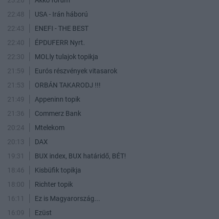
23:26
Akko fórum
22:48
USA - Irán háború
22:43
ENEFI - THE BEST
22:40
ÉPDUFERR Nyrt.
22:30
MOLly tulajok topikja
21:59
Eurós részvények vitasarok
21:53
ORBÁN TAKARODJ !!!
21:49
Appeninn topik
21:36
Commerz Bank
20:24
Mtelekom
20:13
DAX
19:31
BUX index, BUX határidő, BÉT!
18:46
Kisbüfik topikja
18:00
Richter topik
16:11
Ez is Magyarország...
16:09
Ezüst