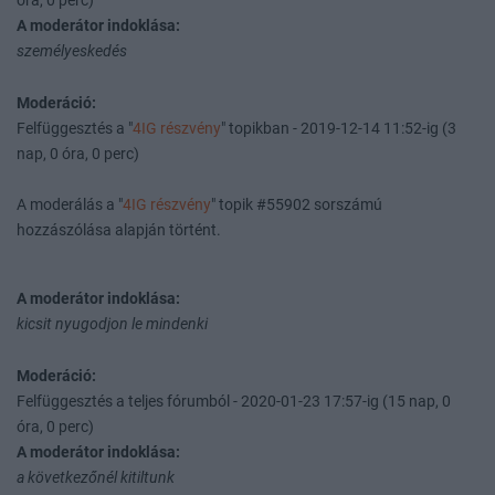
óra, 0 perc)
A moderátor indoklása:
személyeskedés
Moderáció:
Felfüggesztés a "
4IG részvény
" topikban - 2019-12-14 11:52-ig (3
nap, 0 óra, 0 perc)
A moderálás a "
4IG részvény
" topik #55902 sorszámú
hozzászólása alapján történt.
A moderátor indoklása:
kicsit nyugodjon le mindenki
Moderáció:
Felfüggesztés a teljes fórumból - 2020-01-23 17:57-ig (15 nap, 0
óra, 0 perc)
A moderátor indoklása:
a következőnél kitiltunk