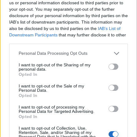
us or personal information disclosed to third parties prior to
NEW OPUS GLOBAL
2021. 10. 01. 14:57
your opt-out. You may separately opt-out of the further
#89945
disclosure of your personal information by third parties on the
IAB’s list of downstream participants. This information may
mocskosul szeretne néhány ft tal lejjebb, talán 250 en venni
also be disclosed by us to third parties on the
IAB’s List of
Downstream Participants
that may further disclose it to other
NEW OPUS GLOBAL
2021. 10. 01. 14:56
third parties.
#89942
Personal Data Processing Opt Outs
mr proper apónál végleg elgurult a gyógyszer
I want to opt-out of the Sharing of my
personal data.
NEW OPUS GLOBAL
2021. 10. 01. 14:28
Opted In
#89911
I want to opt-out of the Sale of my
az öntögetős kv any.át
Personal Data.
Opted In
NEW OPUS GLOBAL
2021. 10. 01. 13:27
I want to opt-out of processing my
#89893
Personal Data for Targeted Advertising.
Opted In
szerintem ezen már réges rég túlvagyunk
I want to opt-out of Collection, Use,
Retention, Sale, and/or Sharing of my
NEW OPUS GLOBAL
2021. 10. 01. 12:22
Personal Data that Is Unrelated with the