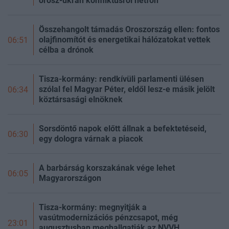
orosz-ukrán konfliktusról hétfőn
Összehangolt támadás Oroszország ellen: fontos
olajfinomítót és energetikai hálózatokat vettek
06:51
célba a drónok
Tisza-kormány: rendkívüli parlamenti ülésen
szólal fel Magyar Péter, eldől lesz-e másik jelölt
06:34
köztársasági elnöknek
Sorsdöntő napok előtt állnak a befektetéseid,
06:30
egy dologra várnak a piacok
A barbárság korszakának vége lehet
06:05
Magyarországon
Tisza-kormány: megnyitják a
vasútmodernizációs pénzcsapot, még
23:01
augusztusban meghallgatják az NVVH