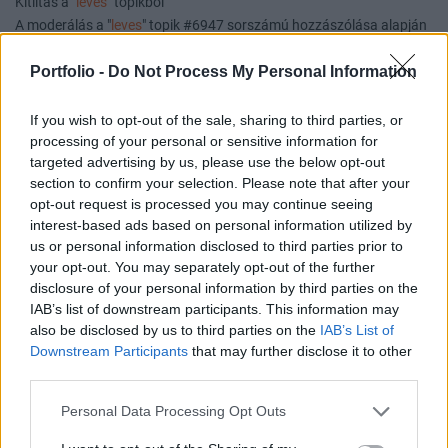
Kitiltás a "
leves
" topikból
A moderálás a "
leves
" topik #6947 sorszámú hozzászólása alapján
történt.
Portfolio -
Do Not Process My Personal Information
A moderátor indoklása:
soha semmit nem adtál hozzá ehhez a topikhoz, csak rontottál
If you wish to opt-out of the sale, sharing to third parties, or
szerintem ezt máshol is meg tudod tenni, nem az én topikomban
processing of your personal or sensitive information for
felfüggesztés(ek):
targeted advertising by us, please use the below opt-out
section to confirm your selection. Please note that after your
Moderáció:
opt-out request is processed you may continue seeing
Felfüggesztés a teljes fórumból - 2019-07-02 19:18-ig (3 nap, 0 óra,
interest-based ads based on personal information utilized by
0 perc)
us or personal information disclosed to third parties prior to
your opt-out. You may separately opt-out of the further
A moderátor indoklása:
disclosure of your personal information by third parties on the
foglalkozz inkább a topik témájával
IAB’s list of downstream participants. This information may
also be disclosed by us to third parties on the
IAB’s List of
Moderáció:
Downstream Participants
that may further disclose it to other
Felfüggesztés a teljes fórumból - 2019-08-15 21:10-ig (3 nap, 0 óra,
third parties.
0 perc)
A moderátor indoklása:
Personal Data Processing Opt Outs
személyeskedés