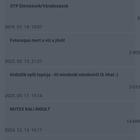
OTP Elemzések/Várakozások
8
2019. 07. 18. 10:07
Futuraqua mert a víz a jövő!
2 905
2023. 03. 13. 21:27
Kisbüfik nyílt topicja - itt mindenki mindenről IS írhat :)
3 033
2023. 05. 11. 19:14
NUTEX RALI INDULT
14 608
2024. 12. 13. 16:11