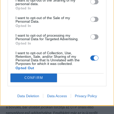
I want to opt-out of the Sharing of my
personal data.
Opted In
UTOLSÓ 20 HOZZÁSZÓLÁS
I want to opt-out of the Sale of my
Personal Data.
Opted In
OTP részvényesek ide!
péntek, 13:15
#1334385
I want to opt-out of processing my
Personal Data for Targeted Advertising.
r46650
Opted In
I want to opt-out of Collection, Use,
OTP részvényesek ide!
péntek, 13:08
Retention, Sale, and/or Sharing of my
#1334381
Personal Data that Is Unrelated with the
Purposes for which it was collected.
Ma reggel jelentett a MOL és a Richter, és ezzel véget is ért a hazai
Opted Out
gyorsjelentési szezon, már ami a blue-chip papírokat illeti. Eleve
erős, 566 milliárd forintos profitvárakozással futottunk neki a
CONFIRM
negyedéves jelentési szezonnak, de még ezt is erőteljesen sikerült
felülmúlni. A négy blue-chip papír együttesen 645 milliárd forintos
profitot ért el, ami 17%-kal múlja felül az eddigi rekord negyedévet.
Data Deletion
Data Access
Privacy Policy
Év/év alapon 35,5%, negyedév/negyedév alapon pedig 89,6% volt
a bővülés, bár utóbbit jócskán torzítja az OTP óriási első
negyedévre eső adóterhelése. Egyébként már az is új profit