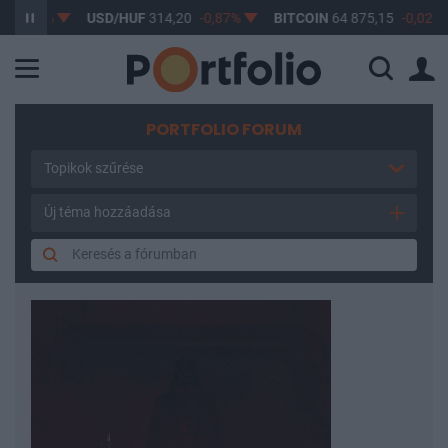
,61%
USD/HUF
314,20
-0,87%
BITCOIN
64 875,15
-0,02%
PORTFOLIO FORUM
Topikok szűrése
Új téma hozzáadása