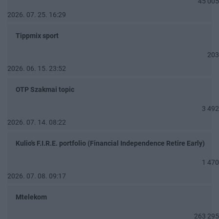
45 005
2026. 07. 25. 16:29
Tippmix sport
203
2026. 06. 15. 23:52
OTP Szakmai topic
3 492
2026. 07. 14. 08:22
Kulio's F.I.R.E. portfolio (Financial Independence Retire Early)
1 470
2026. 07. 08. 09:17
Mtelekom
263 295