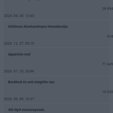
28 994
2024. 04. 30. 12:43
HóStrucc Kisrészvényes Homokozója
924
2020. 12. 27. 05:15
Appeninn real
71 445
2026. 07. 25. 20:44
Backtest és ami mögötte van
10 520
2026. 06. 09. 16:37
4IG Nyrt reszvenyesek.