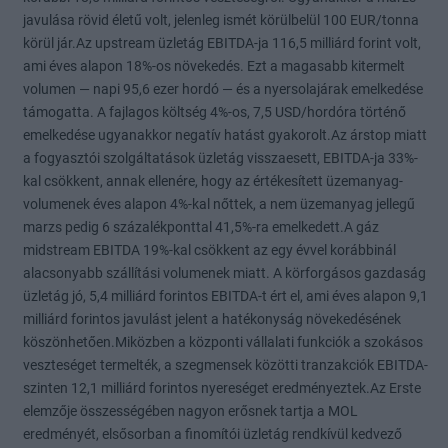
javulása rövid életű volt, jelenleg ismét körülbelül 100 EUR/tonna
körül jár.Az upstream üzletág EBITDA-ja 116,5 milliárd forint volt,
ami éves alapon 18%-os növekedés. Ezt a magasabb kitermelt
volumen — napi 95,6 ezer hordó — és a nyersolajárak emelkedése
támogatta. A fajlagos költség 4%-os, 7,5 USD/hordóra történő
emelkedése ugyanakkor negatív hatást gyakorolt.Az árstop miatt
a fogyasztói szolgáltatások üzletág visszaesett, EBITDA-ja 33%-
kal csökkent, annak ellenére, hogy az értékesített üzemanyag-
volumenek éves alapon 4%-kal nőttek, a nem üzemanyag jellegű
marzs pedig 6 százalékponttal 41,5%-ra emelkedett.A gáz
midstream EBITDA 19%-kal csökkent az egy évvel korábbinál
alacsonyabb szállítási volumenek miatt. A körforgásos gazdaság
üzletág jó, 5,4 milliárd forintos EBITDA-t ért el, ami éves alapon 9,1
milliárd forintos javulást jelent a hatékonyság növekedésének
köszönhetően.Miközben a központi vállalati funkciók a szokásos
veszteséget termelték, a szegmensek közötti tranzakciók EBITDA-
szinten 12,1 milliárd forintos nyereséget eredményeztek.Az Erste
elemzője összességében nagyon erősnek tartja a MOL
eredményét, elsősorban a finomítói üzletág rendkívül kedvező