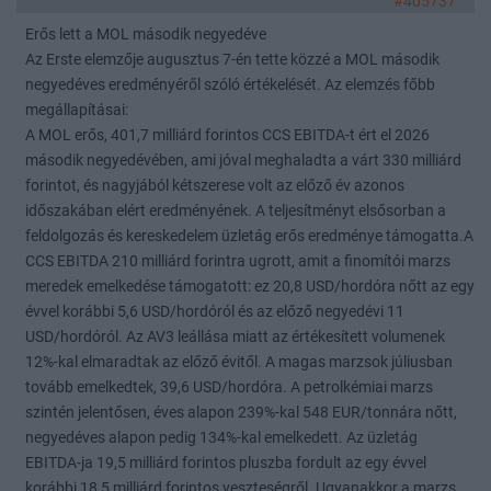
#405737
Erős lett a MOL második negyedéve
Az Erste elemzője augusztus 7-én tette közzé a MOL második
negyedéves eredményéről szóló értékelését. Az elemzés főbb
megállapításai:
A MOL erős, 401,7 milliárd forintos CCS EBITDA-t ért el 2026
második negyedévében, ami jóval meghaladta a várt 330 milliárd
forintot, és nagyjából kétszerese volt az előző év azonos
időszakában elért eredményének. A teljesítményt elsősorban a
feldolgozás és kereskedelem üzletág erős eredménye támogatta.A
CCS EBITDA 210 milliárd forintra ugrott, amit a finomítói marzs
meredek emelkedése támogatott: ez 20,8 USD/hordóra nőtt az egy
évvel korábbi 5,6 USD/hordóról és az előző negyedévi 11
USD/hordóról. Az AV3 leállása miatt az értékesített volumenek
12%-kal elmaradtak az előző évitől. A magas marzsok júliusban
tovább emelkedtek, 39,6 USD/hordóra. A petrolkémiai marzs
szintén jelentősen, éves alapon 239%-kal 548 EUR/tonnára nőtt,
negyedéves alapon pedig 134%-kal emelkedett. Az üzletág
EBITDA-ja 19,5 milliárd forintos pluszba fordult az egy évvel
korábbi 18,5 milliárd forintos veszteségről. Ugyanakkor a marzs