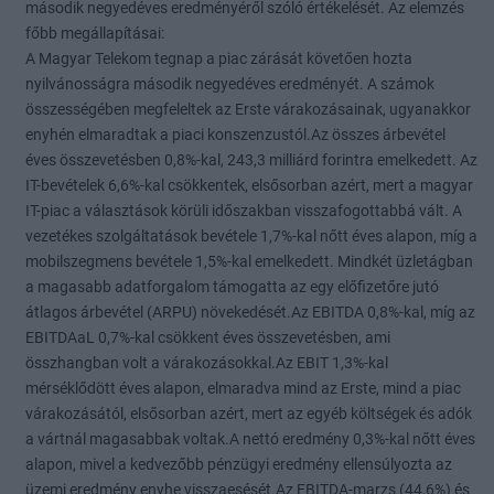
második negyedéves eredményéről szóló értékelését. Az elemzés
főbb megállapításai:
A Magyar Telekom tegnap a piac zárását követően hozta
nyilvánosságra második negyedéves eredményét. A számok
összességében megfeleltek az Erste várakozásainak, ugyanakkor
enyhén elmaradtak a piaci konszenzustól.Az összes árbevétel
éves összevetésben 0,8%-kal, 243,3 milliárd forintra emelkedett. Az
IT-bevételek 6,6%-kal csökkentek, elsősorban azért, mert a magyar
IT-piac a választások körüli időszakban visszafogottabbá vált. A
vezetékes szolgáltatások bevétele 1,7%-kal nőtt éves alapon, míg a
mobilszegmens bevétele 1,5%-kal emelkedett. Mindkét üzletágban
a magasabb adatforgalom támogatta az egy előfizetőre jutó
átlagos árbevétel (ARPU) növekedését.Az EBITDA 0,8%-kal, míg az
EBITDAaL 0,7%-kal csökkent éves összevetésben, ami
összhangban volt a várakozásokkal.Az EBIT 1,3%-kal
mérséklődött éves alapon, elmaradva mind az Erste, mind a piac
várakozásától, elsősorban azért, mert az egyéb költségek és adók
a vártnál magasabbak voltak.A nettó eredmény 0,3%-kal nőtt éves
alapon, mivel a kedvezőbb pénzügyi eredmény ellensúlyozta az
üzemi eredmény enyhe visszaesését.Az EBITDA-marzs (44,6%) és