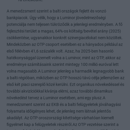
A menedzsment szerint a balti országok fejlett és vonzó
bankpiacok. Úgy vélik, hogy a Luminor jövedelmezőségi
potenciálja nem teljesen tükröződik a jelenlegi eredményben. A fő
fejlesztési terület a magas, 64%-os költség/bevétel arány (2025)
csökkentése, ugyanakkor konkrét szinergiacélokat nem közöltek.
Mindeközben az OTP csoport esetében ez a hányados például az
első félévben 41,6 százalék volt. Azaz, ha 2025-ben hasonló
hatékonysággal üzemelt volna a Luminor, mint az OTP, akkor az
eredménye számításaink szerint mintegy 100 millió euróval lett
volna magasabb.A Luminor jelenleg a harmadik legnagyobb bank
a balti régióban, miközben az OTP hosszú távú célja jellemzően az
első két piaci szereplő közé kerülni. Ezt organikus növekedéssel és
további akvizíciókkal kívánja elérni, azaz további dinamikus
növekedést tervez a Luminor esetében, ami egy plusz.A
menedzsment szerint az EKB és a balti felügyeletek jóváhagyási
folyamata időigényes lehet, de jelenleg nem látnak jelentős
akadályt. Az OTP oroszországi kitettsége várhatóan kiemelt
figyelmet kap a felügyeletek részéről.Az OTP vezetése szerint a