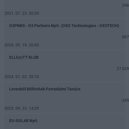
246
2021. 07. 23. 20:20
O3PNRS - O3 Partners Nyrt. (OXO Technologies - OXOTECH)
887
2026. 05. 19. 20:43
ELLI(o)TT KLUB
27 029
2024. 01. 02. 20:10
Levesből kitiltottak-Forradalmi Tanács
245
2025. 09. 23. 14:29
EU-SOLAR Nyrt.