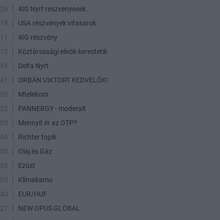
:26
4IG Nyrt reszvenyesek.
:18
USA részvények vitasarok
:11
4IG részvény
:12
Köztársasági elnök kerestetik
:54
Delta Nyrt
:41
ORBÁN VIKTORT KEDVELŐK!
:55
Mtelekom
:22
PANNERGY - moderalt
:05
Mennyit ér az OTP?
:54
Richter topik
:30
Olaj és Gáz
:55
Ezüst
:03
Klímakamu
:40
EUR/HUF
:27
NEW OPUS GLOBAL