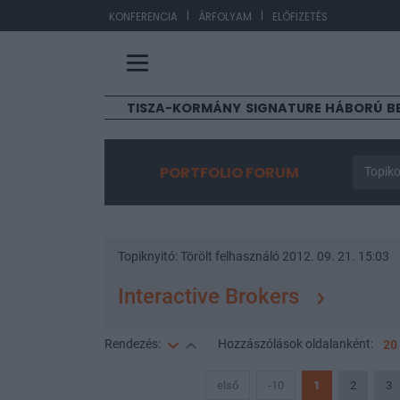
|
|
EUR/HUF
36
KONFERENCIA
ÁRFOLYAM
ELŐFIZETÉS
TISZA-KORMÁNY
SIGNATURE
HÁBORÚ
B
PORTFOLIO FORUM
Topiko
Topiknyitó:
Törölt felhasználó
2012. 09. 21. 15:03
Interactive Brokers
Rendezés:
Hozzászólások
oldalanként:
20
első
-10
1
2
3