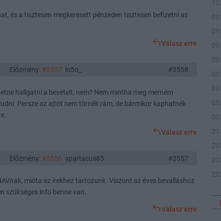
10
t, és a tisztesen megkeresett pénzeden tisztesen befizetni az
09
09
Válasz erre
09
09
Előzmény:
#3557
lo5o_
#3558
08
08
s lehetne hallgatni a bevételt, nem? Nem mintha meg merném
05
ludni. Persze az ajtót nem törnék rám, de bármikor kaphatnék
re.
00
21
Válasz erre
20
Előzmény:
#3556
spartacus85
#3557
20
20
Vnak, mióta az írekhez tartozunk. Viszont az éves bevalláshoz
en szükséges infó benne van.
Válasz erre