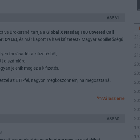
#3561
ctive Brokersnél tartja a
Global X Nasdaq 100 Covered Call
21
er: QYLE)
, és már kapott rá havi kifizetést? Magyar adóilletőségű
21
lyen forrásadót a kifizetésből;
21
tt a számlára;
20
gyan jelenik meg ez a kifizetés.
20
 ezzel az ETF-fel, nagyon megköszönném, ha megosztaná.
20
20
Válasz erre
20
20
20
#3560
19
s!
19