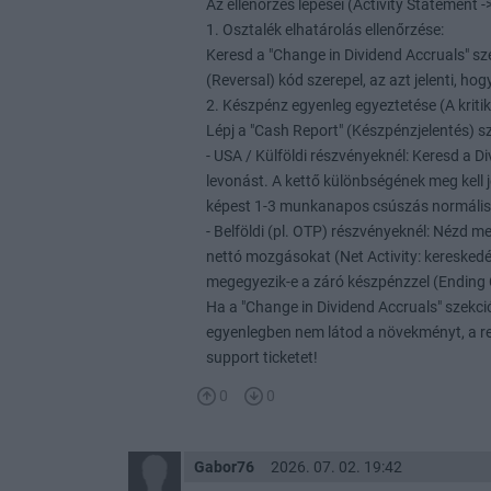
Az ellenőrzés lépései (Activity Statement -
1. Osztalék elhatárolás ellenőrzése:
Keresd a "Change in Dividend Accruals" sze
(Reversal) kód szerepel, az azt jelenti, hog
2. Készpénz egyenleg egyeztetése (A kritik
Lépj a "Cash Report" (Készpénzjelentés) s
- USA / Külföldi részvényeknél: Keresd a D
levonást. A kettő különbségének meg kell 
képest 1-3 munkanapos csúszás normális
- Belföldi (pl. OTP) részvényeknél: Nézd 
nettó mozgásokat (Net Activity: kereskedés
megegyezik-e a záró készpénzzel (Ending
Ha a "Change in Dividend Accruals" szekci
egyenlegben nem látod a növekményt, a ren
support ticketet!
0
0
Gabor76
2026. 07. 02. 19:42