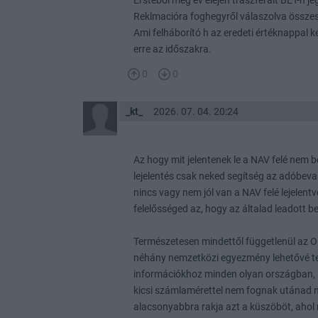
Erstéből még év elején traszferált BÉT-n 
Reklmacióra foghegyről válaszolva összesen
Ami felháborító h az eredeti értéknappal k
erre az időszakra.
0
0
_kt_
2026. 07. 04. 20:24
Az hogy mit jelentenek le a NAV felé nem b
lejelentés csak neked segítség az adóbeval
nincs vagy nem jól van a NAV felé lejelent
felelősséged az, hogy az általad leadott 
Természetesen mindettől függetlenül az O
néhány nemzetközi egyezmény lehetővé te
információkhoz minden olyan országban, 
kicsi számlamérettel nem fognak utánad ny
alacsonyabbra rakja azt a küszöböt, ahol 