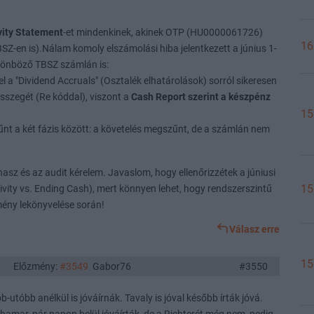
ivity Statement
-et mindenkinek, akinek OTP (HU0000061726)
16
BSZ-en is).Nálam komoly elszámolási hiba jelentkezett a június 1-
különböző TBSZ számlán is:
el a "Dividend Accruals" (Osztalék elhatárolások) sorról sikeresen
összegét (Re kóddal), viszont a
Cash Report szerint a készpénz
15
űnt a két fázis között: a követelés megszűnt, de a számlán nem
asz és az audit kérelem. Javaslom, hogy ellenőrizzétek a júniusi
15
ivity vs. Ending Cash), mert könnyen lehet, hogy rendszerszintű
mény lekönyvelése során!
Válasz erre
15
Előzmény:
#3549
Gabor76
#3550
b-utóbb anélkül is jóváírnák. Tavaly is jóval később írták jóvá.