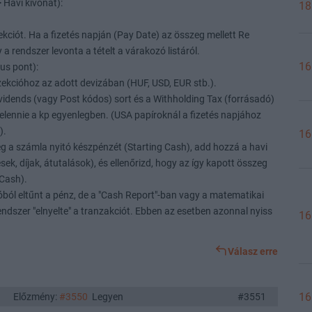
> Havi kivonat):
18
kciót. Ha a fizetés napján (Pay Date) az összeg mellett Re
y a rendszer levonta a tételt a várakozó listáról.
16
us pont):
zekcióhoz az adott devizában (HUF, USD, EUR stb.).
ividends (vagy Post kódos) sort és a Withholding Tax (forrásadó)
jelennie a kp egyenlegben. (USA papíroknál a fizetés napjához
).
16
meg a számla nyitó készpénzét (Starting Cash), add hozzá a havi
ek, díjak, átutalások), és ellenőrizd, hogy az így kapott összeg
 Cash).
óból eltűnt a pénz, de a "Cash Report"-ban vagy a matematikai
dszer "elnyelte" a tranzakciót. Ebben az esetben azonnal nyiss
16
Válasz erre
16
Előzmény:
#3550
Legyen
#3551