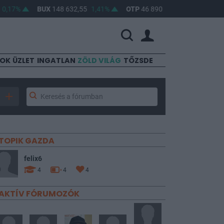
7%
BUX
148 632,55
1,41%
OTP
46 890
2,16%
MOL
4 650
SOK
ÜZLET
INGATLAN
ZÖLD VILÁG
TŐZSDE
TOPIK GAZDA
felix6
4
4
4
AKTÍV FÓRUMOZÓK