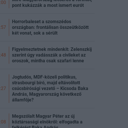
:00
pont kukázzák a most ismert eurót
Horrorbaleset a szomszédos
országban: frontálisan összeütközött
:57
két vonat, sok a sérült
Figyelmeztetnek mindenkit: Zelenszkij
szerint úgy vadásszák a civileket az
:48
oroszok, mintha csak szafari lenne
Jogtudós, MDF-közeli politikus,
strasbourgi bíró, majd eltávolított
csúcsbírósági vezető – Kicsoda Baka
:27
András, Magyarország következő
államfője?
Megszólalt Magyar Péter az új
köztársasági elnökről: elfogadta a
:08
felkérést Baka András