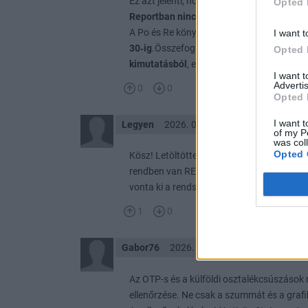
Ez azt jelenti, hogy az IBKR rendszere sze
Opted 
Reportban nincs OTP osztalék jóváírás
, 
A Po és Re könyvelések megtörténtek, de 
I want t
30‑ig
.Összefoglalva:
az OTP osztalék accr
Opted 
kimutatásból
, ezért vizsgálatot kértem az
I want 
Advertis
0
0
Opted 
I want t
Legyen
2026. 07. 02. 20:22
of my P
was col
Opted 
Kösz! Letöltöttem a júniusi kivonatot, m
rendben van RE szerepel, és a Cash is egye
vonta ki a rendszer a várakozó listából, P
1
0
Gabor76
2026. 07. 02. 19:52
Az OTP-s és a külföldi osztalékcsúszások
ellenőrzése. Ne csak a szummát és a grafi