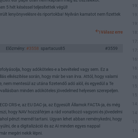
jegyzett eur papir után nem kaptam meg az osztalékot.
19
 5 hét késéssel teljesítettek végül!
erült lenyönyvelésre és riportokba! Nyilván kamatot nem fizettek
19
19
Válasz erre
18
17
Előzmény:
#3558
spartacus85
#3559
17
16
16
efolyásolja, hogy adóköteles-e a bevételed vagy sem. Ez a
lás elkészítése során, hogy már be van írva. Attól, hogy valami
16
ve, nem mentesül az utána fizetendő adó alól, és egyedül a Te
15
bevallásban minden adóköteles jövedelmed helyesen szerepeljen.
15
14
ECD CRS-e, az EU DAC-ja, az Egyesült Államok FACTA-ja, és még
szi, hogy NAV hozzáférjen a rád vonatkozó vagyoni és jövedelmi
14
ahol pénzt mernél tartani. Ugyan lehet abban reménykedni, hogy
13
úlni, de a digitalizáció és az AI minden egyes nappal
11
már megéri nekik lépni.