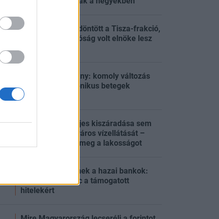
lángok pusztítanak a hegyekben
Tisza-kormány: döntött a Tisza-frakció,
a Legfelsőbb Bíróság volt elnöke lesz
:05
az új államfő
Meglépi a kormány: komoly változás
jön a magyar krónikus betegek
:05
ellátásában
Még a folyója teljes kiszáradása sem
fenyegetné a főváros vízellátását –
:48
Kiderült, mi védi meg a lakosságot
Egymás alá ígérnek a hazai bankok:
folytatódik a harc a támogatott
:15
hitelekért
Mire Magyarország lecseréli a forintot,