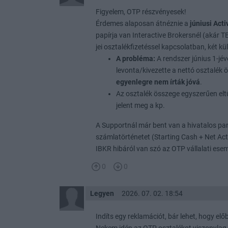
Figyelem, OTP részvényesek!
Érdemes alaposan átnéznie a
júniusi Act
papírja van Interactive Brokersnél (akár T
jei osztalékfizetéssel kapcsolatban, két 
A probléma:
A rendszer június 1-jév
levonta/kivezette a nettó osztalék 
egyenlegre nem írták jóvá
.
Az osztalék összege egyszerűen elt
jelent meg a kp.
A Supportnál már bent van a hivatalos pan
számlatörténetet (Starting Cash + Net Act
IBKR hibáról van szó az OTP vállalati ese
0
0
Legyen
2026. 07. 02. 18:54
Indíts egy reklamációt, bár lehet, hogy előb