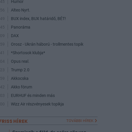
:45
Humor
:56
Alteo Nyrt.
:49
BUX index, BUX határidő, BÉT!
:45
Panoráma
:09
DAX
:59
Orosz - Ukrán háború - trollmentes topik
:41
*Shortosok klubja*
:04
Opus real.
:23
Trump 2.0
:59
Akkocska
:42
Akko fórum
:03
EURHUF és minden más
:00
Wizz Air részvényesek topikja
FRISS HÍREK
TOVÁBBI HÍREK