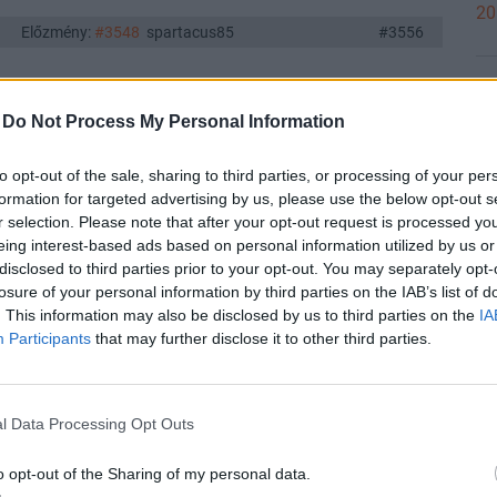
20
Előzmény:
#3548
spartacus85
#3556
20
-
Do Not Process My Personal Information
Válasz erre
to opt-out of the sale, sharing to third parties, or processing of your per
#3555
formation for targeted advertising by us, please use the below opt-out s
r selection. Please note that after your opt-out request is processed y
r irva? meg csak PO statuszban van, 06.11-en volt a pay date.
20
eing interest-based ads based on personal information utilized by us or
disclosed to third parties prior to your opt-out. You may separately opt-
Válasz erre
losure of your personal information by third parties on the IAB’s list of
. This information may also be disclosed by us to third parties on the
IA
Előzmény:
#3553
Legyen
#3554
Participants
that may further disclose it to other third parties.
19
n (két TBSZ számla) az OTP osztalék
mind a Po (accrual), mind
t:
l Data Processing Opt Outs
megjelent
ssza is lett fordítva
o opt-out of the Sharing of my personal data.
19