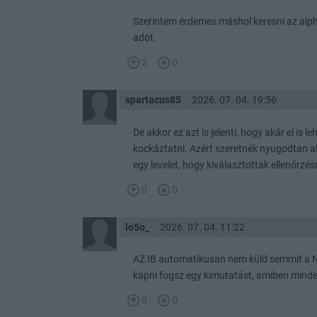
Szerintem érdemes máshol keresni az alpha
adót.
2
0
spartacus85
2026. 07. 04. 19:56
De akkor ez azt is jelenti, hogy akár el i
kockáztatni. Azért szeretnék nyugodtan a
egy levelet, hogy kiválasztottak ellenőrzés
0
0
lo5o_
2026. 07. 04. 11:22
AZ IB automatikusan nem küld semmit a NA
kapni fogsz egy kimutatást, amiben mind
0
0