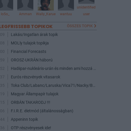
unidentified
lo5o_
Amman
Wally_Karue
wantuu
user
LEGFRISSEBB TOPIKOK
ÖSSZES TOPIK
:09
Lakás/Ingatlan árak topik
:08
MOLly tulajok topikja
:00
Financial Forecasts
:59
OROSZ-UKRÁN háború
:52
Hadiipar-nukleáris-urán és minden ami hozzá kapcsolódik
:37
Eurós részvények vitasarok
:35
Toka Club/Labanc/Laruska/Vica71/Nacky/Bpali/Oldrider/Josefernando/Mcbull/Kawaszabi
:19
Magyar Állampapír tulajok
:15
ORBÁN TAKARODJ !!!
:06
F.I.R.E. életmód (általánosságban)
:44
Appeninn topik
:36
OTP részvényesek ide!