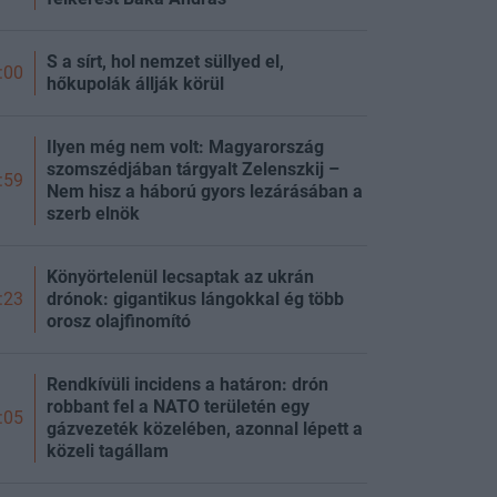
S a sírt, hol nemzet süllyed el,
:00
hőkupolák állják körül
Ilyen még nem volt: Magyarország
szomszédjában tárgyalt Zelenszkij –
:59
Nem hisz a háború gyors lezárásában a
szerb elnök
Könyörtelenül lecsaptak az ukrán
drónok: gigantikus lángokkal ég több
:23
orosz olajfinomító
Rendkívüli incidens a határon: drón
robbant fel a NATO területén egy
:05
gázvezeték közelében, azonnal lépett a
közeli tagállam