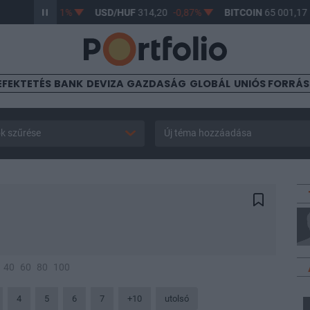
3,17
-0,61%
USD/HUF
314,20
-0,87%
BITCOIN
65 001,17
0,1
EFEKTETÉS
BANK
DEVIZA
GAZDASÁG
GLOBÁL
UNIÓS FORRÁ
k szűrése
Új téma hozzáadása
40
60
80
100
4
5
6
7
+10
utolsó