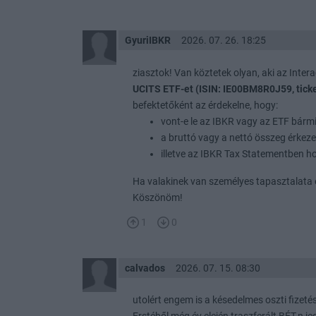
GyuriIBKR
2026. 07. 26. 18:25
ziasztok! Van köztetek olyan, aki az Intera
UCITS ETF-et (ISIN: IE00BM8R0J59, tick
befektetőként az érdekelne, hogy:
vont-e le az IBKR vagy az ETF bármi
a bruttó vagy a nettó összeg érkeze
illetve az IBKR Tax Statementben ho
Ha valakinek van személyes tapasztalata
Köszönöm!
1
0
calvados
2026. 07. 15. 08:30
utolért engem is a késedelmes oszti fizeté