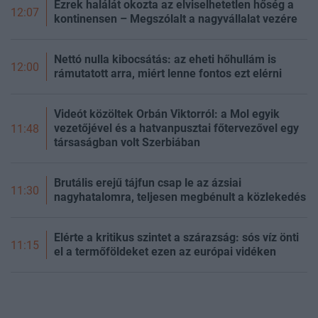
Ezrek halálát okozta az elviselhetetlen hőség a
12:07
kontinensen – Megszólalt a nagyvállalat vezére
Nettó nulla kibocsátás: az eheti hőhullám is
12:00
rámutatott arra, miért lenne fontos ezt elérni
Videót közöltek Orbán Viktorról: a Mol egyik
vezetőjével és a hatvanpusztai főtervezővel egy
11:48
társaságban volt Szerbiában
Brutális erejű tájfun csap le az ázsiai
11:30
nagyhatalomra, teljesen megbénult a közlekedés
Elérte a kritikus szintet a szárazság: sós víz önti
11:15
el a termőföldeket ezen az európai vidéken