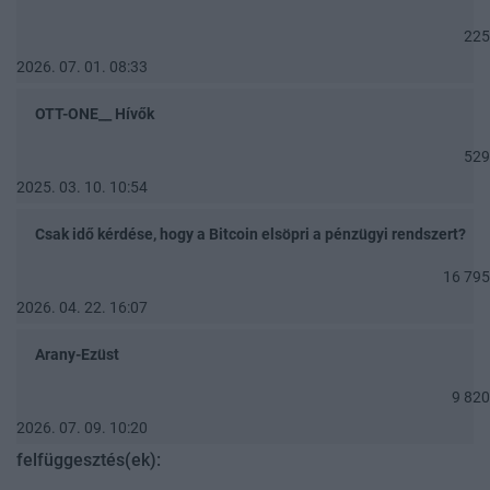
225
2026. 07. 01. 08:33
OTT-ONE__ Hívők
529
2025. 03. 10. 10:54
Csak idő kérdése, hogy a Bitcoin elsöpri a pénzügyi rendszert?
16 795
2026. 04. 22. 16:07
Arany-Ezüst
9 820
2026. 07. 09. 10:20
felfüggesztés(ek):