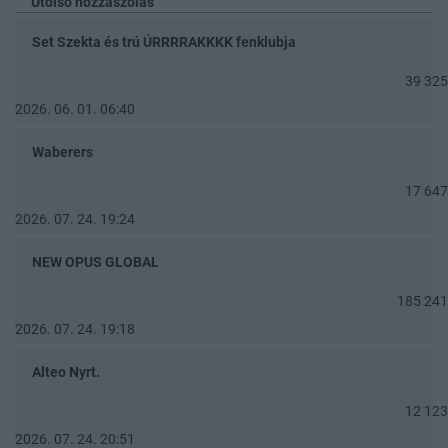
Utolsó hozzászólás
Set Szekta és trú ÚRRRRAKKKK fenklubja
39 325
2026. 06. 01. 06:40
Waberers
17 647
2026. 07. 24. 19:24
NEW OPUS GLOBAL
185 241
2026. 07. 24. 19:18
Alteo Nyrt.
12 123
2026. 07. 24. 20:51