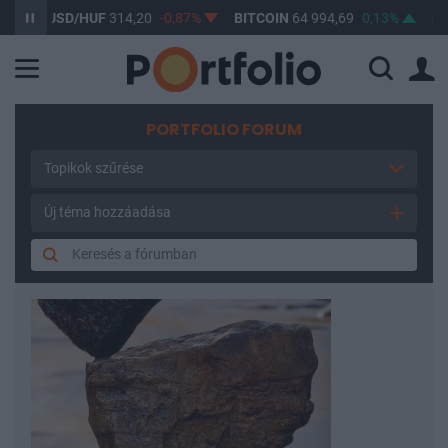
USD/HUF
314,20
-0,87%
BITCOIN
64 994,69
0,13%
BUX
14
PORTFOLIO FORUM
Topikok szűrése
Új téma hozzáadása