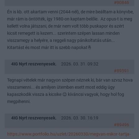
#90846
Én is kb. ott akartam venni (2044-nél), de mire beálltam a könyvbe,
már rám is öntötték, így 1980-on kaptam belőle. Az opus-t is meg
kellett volna játszani, de már nem volt több puskapor és azért
kicsit remegett is kezem... szerintem szépen lassan minden
visszamegy a helyére, a reggeli nagy pánikoltatás után...
Kitartást és most már itt is szebb napokat🤞
4IG Nyrt reszvenyesek.
2026. 03. 31. 09:32
#89591
Tegnapi vételek már nagyon szépen néznek ki, bár van szvsz hova
visszamenni... és amilyen ütemben esett most eddig úgy
kapaszkodik vissza a kicsike 😉 kíváncsi vagyok, hogy hol fog
megpihenni.
4IG Nyrt reszvenyesek.
2026. 03. 30. 16:19
#89496
https://www.portfolio.hu/uzlet/20260330/megvan-mikor-tartja-