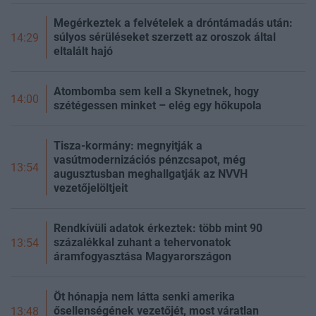
Megérkeztek a felvételek a dróntámadás után:
súlyos sérüléseket szerzett az oroszok által
14:29
eltalált hajó
Atombomba sem kell a Skynetnek, hogy
14:00
szétégessen minket – elég egy hőkupola
Tisza-kormány: megnyitják a
vasútmodernizációs pénzcsapot, még
13:54
augusztusban meghallgatják az NVVH
vezetőjelöltjeit
Rendkívüli adatok érkeztek: több mint 90
százalékkal zuhant a tehervonatok
13:54
áramfogyasztása Magyarországon
Öt hónapja nem látta senki amerika
ősellenségének vezetőjét, most váratlan
13:48