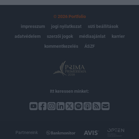
© 2026 Portfolio
impresszum
jogi nyilatkozat
süti beállítások
adatvédelem
szerzői jogok
médiaajánlat
karrier
kommentkezelés
ÁSZF
Itt keressen minket:
Partnereink