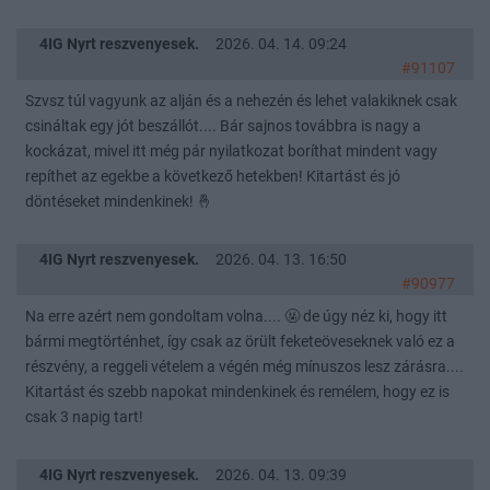
4IG Nyrt reszvenyesek.
2026. 04. 14. 09:24
#91107
Szvsz túl vagyunk az alján és a nehezén és lehet valakiknek csak
csináltak egy jót beszállót.... Bár sajnos továbbra is nagy a
kockázat, mivel itt még pár nyilatkozat boríthat mindent vagy
repíthet az egekbe a következő hetekben! Kitartást és jó
döntéseket mindenkinek! 🤞
4IG Nyrt reszvenyesek.
2026. 04. 13. 16:50
#90977
Na erre azért nem gondoltam volna.... 🤬 de úgy néz ki, hogy itt
bármi megtörténhet, így csak az örült feketeöveseknek való ez a
részvény, a reggeli vételem a végén még mínuszos lesz zárásra....
Kitartást és szebb napokat mindenkinek és remélem, hogy ez is
csak 3 napig tart!
4IG Nyrt reszvenyesek.
2026. 04. 13. 09:39