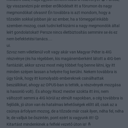
így visszanézni pár ember erőlködését itt a fórumon és nagy
megmondókat olvasni! Én továbbra is azt mondom, hogy a
tőzsdén sokkal jobban jár az ember, ha a tömeggel inkább
szemben mozog, csak tudni kell kizárni a nagy megmondók által
leírt gondolatokat! Persze nincs életbiztosítás semmire se és ez
nem befektetési tanács....
ui.
Szvsz nem véletlenül volt vagy akár van Magyar Péter is 4IG
részvénye (és ha régebben, kis magánemberként látott a 4IG-ben
fantáziát, akkor szvsz most még többet fog benne látni, így itt
minden szépen lassan a helyére fog kerülni. Nekem továbbra is
úgy tűnik, hogy itt komolyabb embereknek csinálhattak
beszállókat, ahogy az OPUS-ban is tették, a részvények mozgása
is hasonló volt). És ahogy Rice2 mester szokta itt írni, nem
változott semmi a 4IG körül az elmúlt napokban, a cég továbbra is
fejlődik, jó úton van és hatalmas lehetőségek előtt áll, csak az a
csúnya árfolyam mozog, de a tőzsde már csak ilyen, néha fel, néha
le, de valljuk be őszintén, pont ezért is vagyunk itt! 😉
Kitartást mindenkinek a felfelé vezető úton is! 🤞