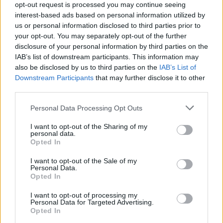
opt-out request is processed you may continue seeing
Tropeában tökéletes a tenger és a népi megfigyelések ismét
interest-based ads based on personal information utilized by
bejöttek, bár ilyen gyors kilövésre még én se gondoltam. Ráadásul
us or personal information disclosed to third parties prior to
még van kettő napunk a hétből, így még lehet nagyobb mosolygás
your opt-out. You may separately opt-out of the further
is 😉
disclosure of your personal information by third parties on the
Kitartást és ilyen szép pezsgős napokat kívánok mindenkinek😉
IAB’s list of downstream participants. This information may
also be disclosed by us to third parties on the
IAB’s List of
4IG Nyrt reszvenyesek.
2026. 05. 22. 09:53
Downstream Participants
that may further disclose it to other
third parties.
#94629
Megfogadtam, hogy 2000 alatt nem fogok írni, viszont a múlt hét
Personal Data Processing Opt Outs
csütörtöki és pénteki vételek már elég jól néznek ki, de még szvsz
lesz tér bőven felfelé, az idő meg majd eldönti, hogy jól
I want to opt-out of the Sharing of my
personal data.
gondolkodtunk-e...
Opted In
Ráadásul nagyon leverték a papírt a bizonytalanság és a nagy
csend miatt, de valószínűleg ez volt a céljuk, mivel a cégben nem
I want to opt-out of the Sale of my
Personal Data.
változott túl sok minden.... csak esetleg pár állami átvilágítás
Opted In
indult a tisztánlátás miatt. Így én személy szerint már várok
valami összeborulást és pár megnyugtató nyilatkozatokat a
I want to opt-out of processing my
Personal Data for Targeted Advertising.
felektől.
Opted In
Jövőhéten egy kis nyaralás, irány Tropea (akkor pedig mindig