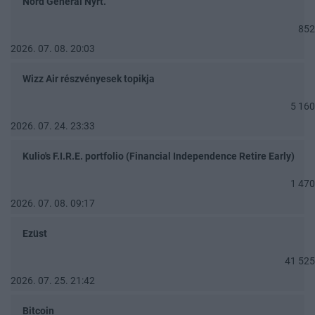
Nord General Nyrt.
852
2026. 07. 08. 20:03
Wizz Air részvényesek topikja
5 160
2026. 07. 24. 23:33
Kulio's F.I.R.E. portfolio (Financial Independence Retire Early)
1 470
2026. 07. 08. 09:17
Ezüst
41 525
2026. 07. 25. 21:42
Bitcoin