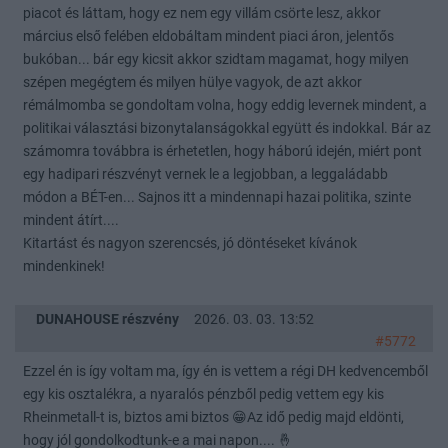
piacot és láttam, hogy ez nem egy villám csörte lesz, akkor
március első felében eldobáltam mindent piaci áron, jelentős
bukóban... bár egy kicsit akkor szidtam magamat, hogy milyen
szépen megégtem és milyen hülye vagyok, de azt akkor
rémálmomba se gondoltam volna, hogy eddig levernek mindent, a
politikai választási bizonytalanságokkal együtt és indokkal. Bár az
számomra továbbra is érhetetlen, hogy háború idején, miért pont
egy hadipari részvényt vernek le a legjobban, a leggaládabb
módon a BÉT-en... Sajnos itt a mindennapi hazai politika, szinte
mindent átírt....
Kitartást és nagyon szerencsés, jó döntéseket kívánok
mindenkinek!
DUNAHOUSE részvény
2026. 03. 03. 13:52
#5772
Ezzel én is így voltam ma, így én is vettem a régi DH kedvencemből
egy kis osztalékra, a nyaralós pénzből pedig vettem egy kis
Rheinmetall-t is, biztos ami biztos 😁Az idő pedig majd eldönti,
hogy jól gondolkodtunk-e a mai napon.... 🤞