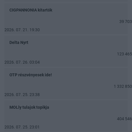
CIGPANNONIA kitartók
39 703
2026. 07. 21. 19:30
Delta Nyrt
123 465
2026. 07. 26. 03:04
OTP részvényesek ide!
1 332 850
2026. 07. 25. 23:38
MOLly tulajok topikja
404 546
2026. 07. 25. 23:01