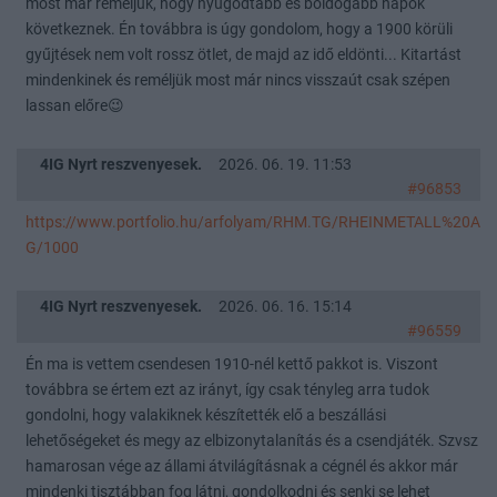
most már reméljük, hogy nyugodtabb és boldogabb napok
következnek. Én továbbra is úgy gondolom, hogy a 1900 körüli
gyűjtések nem volt rossz ötlet, de majd az idő eldönti... Kitartást
mindenkinek és reméljük most már nincs visszaút csak szépen
lassan előre😉
4IG Nyrt reszvenyesek.
2026. 06. 19. 11:53
#96853
https://www.portfolio.hu/arfolyam/RHM.TG/RHEINMETALL%20A
G/1000
4IG Nyrt reszvenyesek.
2026. 06. 16. 15:14
#96559
Én ma is vettem csendesen 1910-nél kettő pakkot is. Viszont
továbbra se értem ezt az irányt, így csak tényleg arra tudok
gondolni, hogy valakiknek készítették elő a beszállási
lehetőségeket és megy az elbizonytalanítás és a csendjáték. Szvsz
hamarosan vége az állami átvilágításnak a cégnél és akkor már
mindenki tisztábban fog látni, gondolkodni és senki se lehet