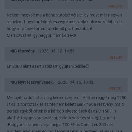
#93310
Nekem megvolt ma a hónap utolsó vétele, így most már nagyon
remélem, hogy fordulunk és végre megszólalnak a vezérlőben is,
hogy mi a fene történt az elmúlt pár hónapban!
Mert szvsz ez így nagyon nem korrekt!
4IG részvény
2026. 05. 12. 14:55
#84549
Én 2000 alatt azért szoktam gyűjteni belőle😉
4IG Nyrt reszvenyesek.
2026. 04. 15. 10:32
#91292
Mennyit fordult itt a világ kérem szépen... Hétfőn reggel még 1980
Ft-ra is borítottak és szinte nem kellett senkinek a részvény, majd
persze egyből jöttek is a károgó okostojások és az Ő 1500 Ft-
alatti árfolyam várakozásai, csőd, kivezetés stb. 🤬 Ua. mint
"Betgyuri" aki nem várja meg a 100 Ft-os Opus-t és 350-nél
mindent elad, majd egyből temetni kezdi a részvényét 😂 Furcsa,