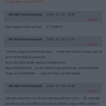
kozgyuleset-a-4ig-827650
4IG Nyrt reszvenyesek.
2026. 03. 30. 15:49
#89492
Nap végére szvsz az lesz.... ZT. 2440 Ft-
4IG Nyrt reszvenyesek.
2026. 03. 30. 13:41
#89453
Tudtam, hogy nem kéne benézni.... mivel nem bírtam, hogy ezen az
áron ne kezdjek el vásárolni....
Ez a mai Opus játék nagyon meglepett és
elgondolkodtatott...szvsz valami nagy átb@szás, átrendeződés
megy itt a háttérben.... csak ezt még, mi nem tudjuk.
4IG Nyrt reszvenyesek.
2026. 03. 30. 09:48
#89295
Bár nem akartam, írni de ezt már nem bírtam nézni.... Én személy
szerint az Iráni konfliktustól annyira féltem, hogy amikor elérte a