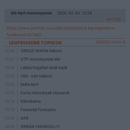
4IG Nyrt reszvenyesek.
2026. 03. 03. 12:28
#87155
https://www.portfolio.hu/uzlet/20260303/a-4ig-megvette-a-
facekomot-821862
LEGFRISSEBB TOPIKOK
ÖSSZES TOPIK
15:34
OROSZ-UKRÁN háború
15:31
OTP részvényesek ide!
15:29
Lakás/Ingatlan árak topik
15:25
USA - Irán háború
15:25
Delta Nyrt
15:22
Eurós részvények vitasarok
15:14
Klímakamu
15:13
Financial Forecasts
14:55
DAX
14:54
ORBÁN TAKARODJ !!!