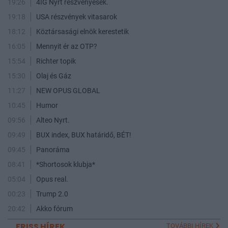
19:26
4IG Nyrt reszvenyesek.
19:18
USA részvények vitasarok
18:12
Köztársasági elnök kerestetik
16:05
Mennyit ér az OTP?
15:54
Richter topik
15:30
Olaj és Gáz
11:27
NEW OPUS GLOBAL
10:45
Humor
09:56
Alteo Nyrt.
09:49
BUX index, BUX határidő, BÉT!
09:45
Panoráma
08:41
*Shortosok klubja*
05:04
Opus real.
00:23
Trump 2.0
20:42
Akko fórum
FRISS HÍREK
TOVÁBBI HÍREK