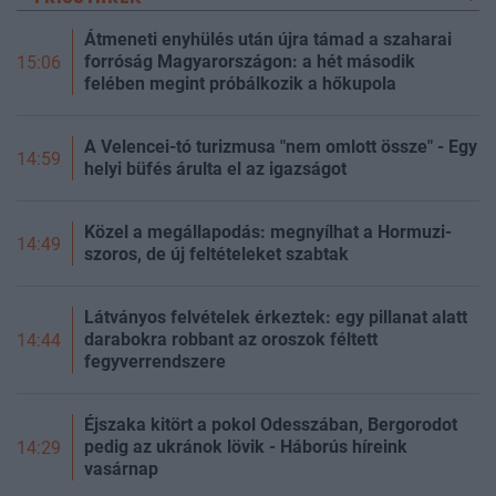
Átmeneti enyhülés után újra támad a szaharai
forróság Magyarországon: a hét második
15:06
felében megint próbálkozik a hőkupola
A Velencei-tó turizmusa "nem omlott össze" - Egy
14:59
helyi büfés árulta el az igazságot
Közel a megállapodás: megnyílhat a Hormuzi-
14:49
szoros, de új feltételeket szabtak
Látványos felvételek érkeztek: egy pillanat alatt
darabokra robbant az oroszok féltett
14:44
fegyverrendszere
Éjszaka kitört a pokol Odesszában, Bergorodot
pedig az ukránok lövik - Háborús híreink
14:29
vasárnap