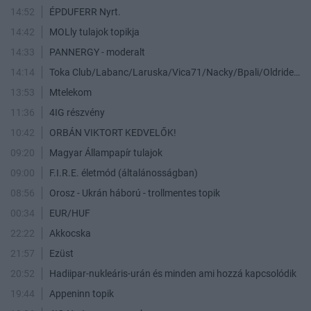
14:52
ÉPDUFERR Nyrt.
14:42
MOLly tulajok topikja
14:33
PANNERGY - moderalt
14:14
Toka Club/Labanc/Laruska/Vica71/Nacky/Bpali/Oldrider/Josefernando/Mcbull/Kawaszabi
13:53
Mtelekom
11:36
4IG részvény
10:42
ORBÁN VIKTORT KEDVELŐK!
09:20
Magyar Állampapír tulajok
09:00
F.I.R.E. életmód (általánosságban)
08:56
Orosz - Ukrán háború - trollmentes topik
00:34
EUR/HUF
22:22
Akkocska
21:57
Ezüst
20:52
Hadiipar-nukleáris-urán és minden ami hozzá kapcsolódik
19:44
Appeninn topik