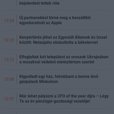
bejelentést tettek róla
Új partnerekkel törné meg a beszállítói
13:24
egyeduralmát az Apple
Kenyértörés jöhet az Egyesült Államok és Izrael
13:23
között: Netanjahu elutasította a béketervet
Elfoglaltak két települést az oroszok Ukrajnában
13:12
a moszkvai védelmi minisztérium szerint
Kigyulladt egy ház, felrobbant a benne lévő
13:08
gázpalack Miskolcon
Már lehet pályázni a CFO of the year díjra – Légy
12:57
Te az év pénzügyi-gazdasági vezetője!