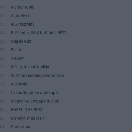
:47
Richter topik
:39
Alteo Nyrt.
:38
4IG részvény
:34
BUX index, BUX határidő, BÉT!
:32
Olaj és Gáz
:31
Ezüst
:31
ARANY
:28
MOLly tulajok topikja
:27
Wizz Air részvényesek topikja
:17
Akkocska
:15
Lakás/Ingatlan árak topik
:09
Magyar Állampapír tulajok
:04
ENEFI - THE BEST
:03
Mennyit ér az OTP?
:01
Panoráma