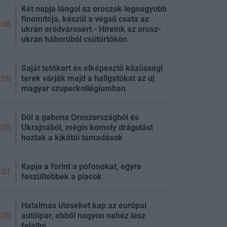
Két napja lángol az oroszok legnagyobb
finomítója, készül a végső csata az
:06
ukrán erődvárosért - Híreink az orosz-
ukrán háborúból csütörtökön
Saját tetőkert és elképesztő közösségi
terek várják majd a hallgatókat az új
:06
magyar szuperkollégiumban
Dől a gabona Oroszországból és
Ukrajnából, mégis komoly drágulást
:05
hoztak a kikötői támadások
Kapja a forint a pofonokat, egyre
:01
feszültebbek a piacok
Hatalmas ütéseket kap az európai
autóipar, ebből nagyon nehéz lesz
:00
felállni