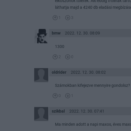
elköszönök tőletek. Aki eddig trollnak tar
láthatja majd a 4240 db eladási megbízá
1
3
bmw
2022. 12. 30. 08:09
1300
2
0
oldrider
2022. 12. 30. 08:02
Számokban kifejezve mennyire gondolsz
0
1
szikbal
2022. 12. 30. 07:41
Ma minden adott a napi maxos, éves max