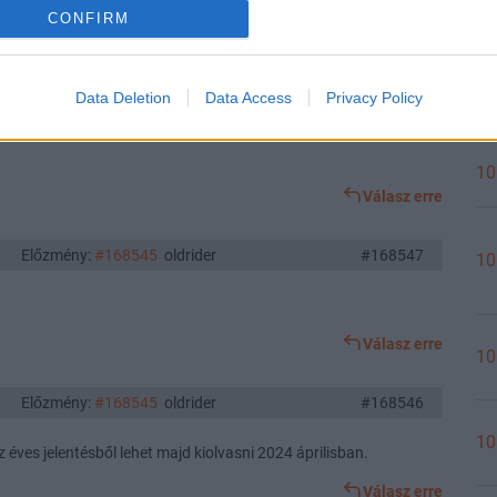
CONFIRM
Válasz erre
10
Data Deletion
Data Access
Privacy Policy
Előzmény:
#168547
twist
#168548
10
Válasz erre
Előzmény:
#168545
oldrider
#168547
10
Válasz erre
10
Előzmény:
#168545
oldrider
#168546
10
 éves jelentésből lehet majd kiolvasni 2024 áprilisban.
Válasz erre