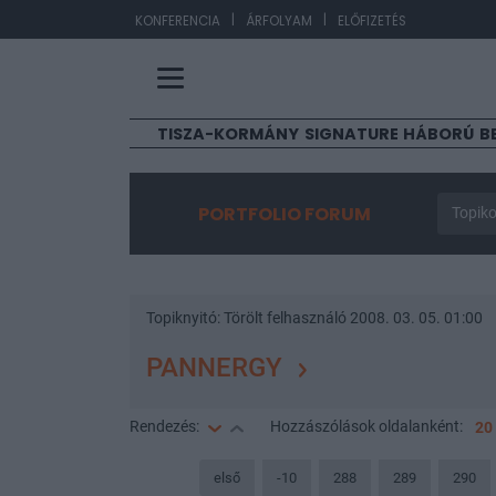
|
|
EUR/H
KONFERENCIA
ÁRFOLYAM
ELŐFIZETÉS
TISZA-KORMÁNY
SIGNATURE
HÁBORÚ
B
PORTFOLIO FORUM
Topiko
Topiknyitó:
Törölt felhasználó
2008. 03. 05. 01:00
PANNERGY
Rendezés:
Hozzászólások
oldalanként:
20
első
-10
288
289
290