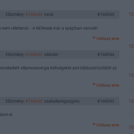
10
Előzmény:
#168544
twist
#168545
 nem véletlenül. - A NEResek már a spájzban vannak!
Válasz erre
10
Előzmény:
#168542
oldrider
#168544
növekedett villamosenergia költségeket ami többszöröződött az
10
Válasz erre
10
Előzmény:
#168540
szakallamigazgato
#168543
adom el.
Válasz erre
10