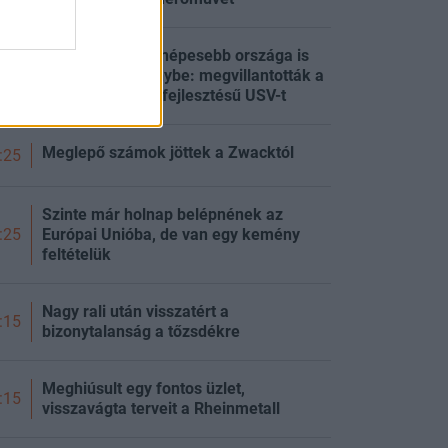
A világ egyik legnépesebb országa is
beszállt a versenybe: megvillantották a
:29
félelmetes saját fejlesztésű USV-t
Meglepő számok jöttek a Zwacktól
:25
Szinte már holnap belépnének az
Európai Unióba, de van egy kemény
:25
feltételük
Nagy rali után visszatért a
:15
bizonytalanság a tőzsdékre
Meghiúsult egy fontos üzlet,
:15
visszavágta terveit a Rheinmetall