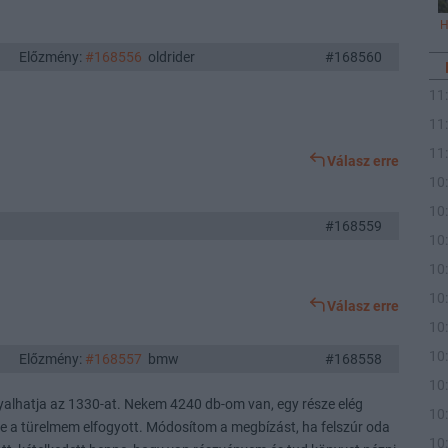
H
Előzmény:
#168556
oldrider
#168560
11
11
11
Válasz erre
10
10
#168559
10
10
10
Válasz erre
10
10
Előzmény:
#168557
bmw
#168558
10
nyalhatja az 1330-at. Nekem 4240 db-om van, egy része elég
10
de a türelmem elfogyott. Módosítom a megbízást, ha felszúr oda
10