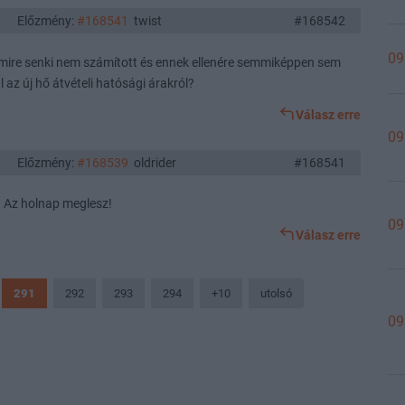
Előzmény:
#168541
twist
#168542
09
 amire senki nem számított és ennek ellenére semmiképpen sem
l az új hő átvételi hatósági árakról?
Válasz erre
09
Előzmény:
#168539
oldrider
#168541
m. Az holnap meglesz!
09
Válasz erre
291
292
293
294
+10
utolsó
09