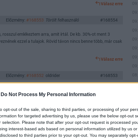
09
Válasz erre
09
Előzmény:
#168553
Törölt felhasználó
#168554
09
09
, rosszul emlékeztem arra, amit írtál. De kb. 30%-ot ment 3
09
eznének ezzel a tulajok. Rövid távon nincs benne több, már csak
09
09
Válasz erre
09
08
Előzmény:
#168552
oldrider
#168553
08
át, tök irreális árfolyam meglétét hiányolod, és idelátod
08
-
Do Not Process My Personal Information
 de ha lenne, akkor sem lenne tragédia. Nehéz ezekre mit mondani.
07
Válasz erre
to opt-out of the sale, sharing to third parties, or processing of your per
formation for targeted advertising by us, please use the below opt-out s
r selection. Please note that after your opt-out request is processed y
Előzmény:
#168551
Törölt felhasználó
#168552
eing interest-based ads based on personal information utilized by us or
disclosed to third parties prior to your opt-out. You may separately opt-
10
házirend. Van akinek a papné, másnak a pap jön be.