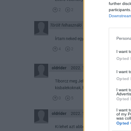
further disc
participants
2
2
Downstream 
Törölt felhasználó
2022. 12. 29. 21:28
Persona
Írtam neked egy választ, de mielőtt elküld
4
2
I want t
Opted 
oldrider
2022. 12. 29. 19:46
I want t
Opted 
Tiborcz meg Jellinek nem NEResek? Nem k
kisbalekoknak, hogy vigyázzatok, jövünk? It
I want 
Advertis
0
5
Opted 
I want t
oldrider
2022. 12. 29. 19:24
of my P
was col
Opted 
Ki lehet azt abból is következtetni, hogy