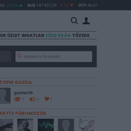
0,36%
BUX
147 931,35
-0,1%
OTP
46 670
-0,17%
MOL
4 
SOK
ÜZLET
INGATLAN
ZÖLD VILÁG
TŐZSDE
TOPIK GAZDA
gazmer36
1
1
1
AKTÍV FÓRUMOZÓK