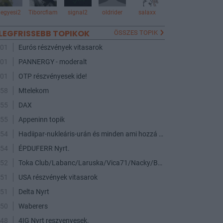
egyesi2
Tiborcfiam
signal2
oldrider
salaxx
LEGFRISSEBB TOPIKOK
ÖSSZES TOPIK
:01
Eurós részvények vitasarok
:01
PANNERGY - moderalt
:01
OTP részvényesek ide!
:58
Mtelekom
:55
DAX
:55
Appeninn topik
:54
Hadiipar-nukleáris-urán és minden ami hozzá kapcsolódik
:54
ÉPDUFERR Nyrt.
:52
Toka Club/Labanc/Laruska/Vica71/Nacky/Bpali/Oldrider/Josefernando/Mcbull/Kawaszabi
:51
USA részvények vitasarok
:51
Delta Nyrt
:50
Waberers
:48
4IG Nyrt reszvenyesek.