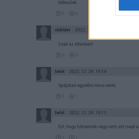
bőkezűek.
0
6
oldrider
2022. 12. 29. 19:21
Csak az Alteoban!
0
5
twist
2022. 12. 29. 19:14
Spájzban egyelőre nincs senki.
1
1
twist
2022. 12. 29. 19:13
Ezt, hogy túlmennek vagy nem, ezt majd az
1
1