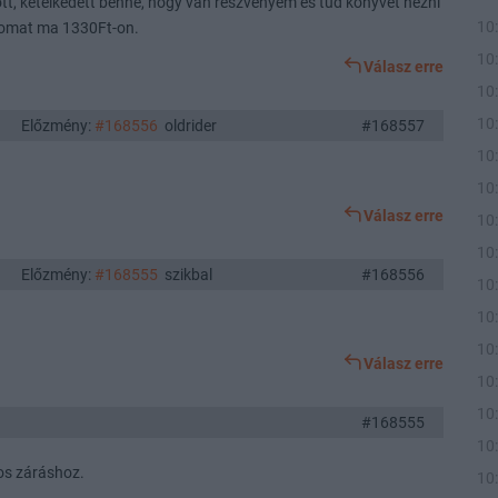
tott, kételkedett benne, hogy van részvényem és tud könyvet nézni
10
somat ma 1330Ft-on.
10
Válasz erre
10
10
Előzmény:
#168556
oldrider
#168557
10
10
Válasz erre
10
10
Előzmény:
#168555
szikbal
#168556
10
10
?
10
Válasz erre
10
10
#168555
10
os záráshoz.
10