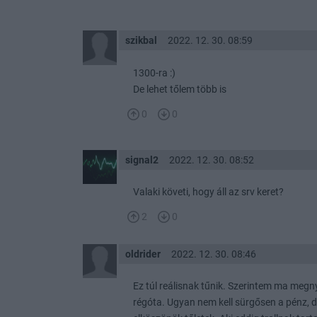
szikbal
2022. 12. 30. 08:59
1300-ra :)
De lehet tőlem több is
0
0
signal2
2022. 12. 30. 08:52
Valaki követi, hogy áll az srv keret?
2
0
oldrider
2022. 12. 30. 08:46
Ez túl reálisnak tűnik. Szerintem ma meg
régóta. Ugyan nem kell sürgősen a pénz, 