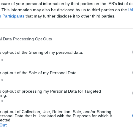
losure of your personal information by third parties on the IAB’s list of
. This information may also be disclosed by us to third parties on the
IA
Válasz erre
Participants
that may further disclose it to other third parties.
Előzmény:
#168550
oldrider
#168551
10
l Data Processing Opt Outs
tem volna, elolvastam a házirendet.
Válasz erre
o opt-out of the Sharing of my personal data.
In
10
Előzmény:
#168547
twist
#168550
o opt-out of the Sale of my Personal Data.
In
örnyékeznek az Alteonál meg a Waberesnél? Ott szóltak előre a
t majd neked előre bejelentik. - Persze. :-)
to opt-out of processing my Personal Data for Targeted
10
ing.
Válasz erre
In
o opt-out of Collection, Use, Retention, Sale, and/or Sharing
Előzmény:
#168546
twist
#168549
ersonal Data that Is Unrelated with the Purposes for which it
lected.
Out
10
 más hasonló profilban tevékenykedőkkel nem voltak ennyire