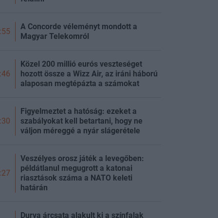
A Concorde véleményt mondott a
:55
Magyar Telekomról
Közel 200 millió eurós veszteséget
hozott össze a Wizz Air, az iráni háború
:46
alaposan megtépázta a számokat
Figyelmeztet a hatóság: ezeket a
szabályokat kell betartani, hogy ne
:30
váljon méreggé a nyár slágerétele
Veszélyes orosz játék a levegőben:
példátlanul megugrott a katonai
:27
riasztások száma a NATO keleti
határán
Durva árcsata alakult ki a színfalak