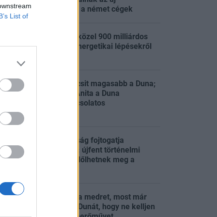
 downstream
techforradalmon a német cégek
B’s List of
Tisza-kormány: közel 900 milliárdos
program indul, energetikai lépésekről
:56
dönt a kabinet
Energiakrízis: kicsit magasabb a Duna;
tisztázta Orbán Anita a Duna
:54
vízállásával kapcsolatos
híreszteléseket
Rendkívüli forróság fojtogatja
Magyarországot: újfent történelmi
:50
melegrekordok dőlhetnek meg a
fővárosban
Felrobbantották a medret, most már
eltorlaszolnák a Dunát, hogy ne kelljen
:41
leállítani az atomerőművet