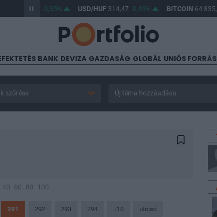
UF
362,99
0,35%
USD/HUF
314,47
0,45%
BITCOIN
64 835,62
EFEKTETÉS
BANK
DEVIZA
GAZDASÁG
GLOBÁL
UNIÓS FORRÁ
k szűrése
Új téma hozzáadása
40
60
80
100
291
292
293
294
+10
utolsó