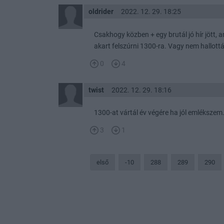
oldrider
2022. 12. 29. 18:25
Csakhogy közben + egy brutál jó hír jött,
akart felszúrni 1300-ra. Vagy nem hallottá
0
4
twist
2022. 12. 29. 18:16
1300-at vártál év végére ha jól emléksze
3
1
első
-10
288
289
290