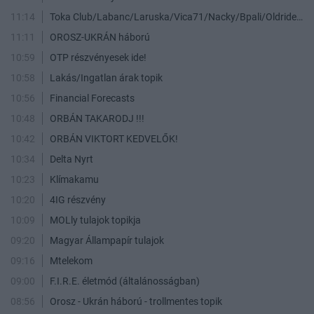
11:14
Toka Club/Labanc/Laruska/Vica71/Nacky/Bpali/Oldrider/Josefernando/Mcbull/Kawaszabi
11:11
OROSZ-UKRÁN háború
10:59
OTP részvényesek ide!
10:58
Lakás/Ingatlan árak topik
10:56
Financial Forecasts
10:48
ORBÁN TAKARODJ !!!
10:42
ORBÁN VIKTORT KEDVELŐK!
10:34
Delta Nyrt
10:23
Klímakamu
10:20
4IG részvény
10:09
MOLly tulajok topikja
09:20
Magyar Állampapír tulajok
09:16
Mtelekom
09:00
F.I.R.E. életmód (általánosságban)
08:56
Orosz - Ukrán háború - trollmentes topik