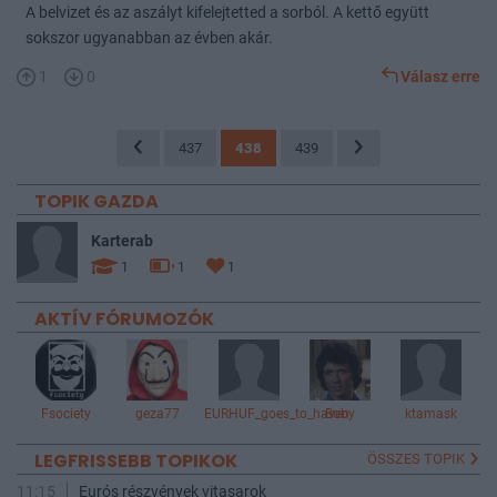
A belvizet és az aszályt kifelejtetted a sorból. A kettő együtt
sokszor ugyanabban az évben akár.
1
0
Válasz erre
437
438
439
TOPIK GAZDA
Karterab
1
1
1
AKTÍV FÓRUMOZÓK
Fsociety
geza77
EURHUF_goes_to_haven
Boby
ktamask
LEGFRISSEBB TOPIKOK
ÖSSZES TOPIK
11:15
Eurós részvények vitasarok