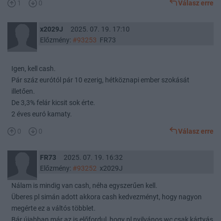
1
0
Válasz erre
x2029J
2025. 07. 19. 17:10
Előzmény:
#93253
FR73
Igen, kell cash.
Pár száz eurótól pár 10 ezerig, hétköznapi ember szokását
illetően.
De 3,3% felár kicsit sok érte.
2 éves euró kamaty.
0
0
Válasz erre
FR73
2025. 07. 19. 16:32
Előzmény:
#93252
x2029J
Nálam is mindig van cash, néha egyszerűen kell.
Überes pl simán adott akkora cash kedvezményt, hogy nagyon
megérte ez a váltós többlet.
Bár újabban már az is előfordul, hogy pl nyilvános wc csak kártyás