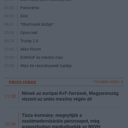
09:45
Panoráma
09:09
DAX
08:41
*Shortosok klubja*
05:04
Opus real.
00:23
Trump 2.0
20:42
Akko fórum
20:03
EURHUF és minden más
20:00
Wizz Air részvényesek topikja
FRISS HÍREK
TOVÁBBI HÍREK
Nőnek az európai K+F-források, Magyarország
11:00
viszont az uniós mezőny végén áll
Tisza-kormány: megnyitják a
vasútmodernizációs pénzcsapot, még
10:36
augusztusban meghallgatják az NVVH