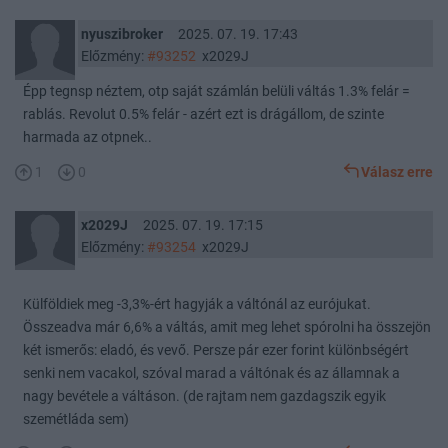
nyuszibroker
2025. 07. 19. 17:43
Előzmény:
#93252
x2029J
Épp tegnsp néztem, otp saját számlán belüli váltás 1.3% felár =
rablás. Revolut 0.5% felár - azért ezt is drágállom, de szinte
harmada az otpnek..
1
0
Válasz erre
x2029J
2025. 07. 19. 17:15
Előzmény:
#93254
x2029J
Külföldiek meg -3,3%-ért hagyják a váltónál az eurójukat.
Összeadva már 6,6% a váltás, amit meg lehet spórolni ha összejön
két ismerős: eladó, és vevő. Persze pár ezer forint különbségért
senki nem vacakol, szóval marad a váltónak és az államnak a
nagy bevétele a váltáson. (de rajtam nem gazdagszik egyik
szemétláda sem)