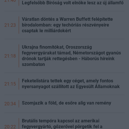
21:40
Legfelsőbb Bíróság volt elnöke lesz az új államfő
Váratlan döntés a Warren Buffett felépítette
birodalomban: egy techóriás részvényeire
21:23
csaptak le milliárdokért
Ukrajna finomítókat, Oroszország
fegyvergyárakat támad, Németországot gyanús
21:18
drónok tartják rettegésben - Háborús híreink
szombaton
Feketelistára tettek egy céget, amely fontos
21:15
nyersanyagot szállított az Egyesült Államoknak
Szomjazik a föld, de esőre alig van remény
20:34
Brutális tempóra kapcsol az amerikai
fegyvergyártó, gőzerővel pörgetik fel a
20:22