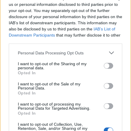
elsődleges érdeke,hanem a gazdasági stabilitás látszatának a
us or personal information disclosed to third parties prior to
your opt-out. You may separately opt-out of the further
fentartása az elsődleges érdeke. Ezért magas a kamat,mert a
disclosure of your personal information by third parties on the
gazdaság fundamentumai önmaguktól nem képesek stabil
IAB’s list of downstream participants. This information may
forintot eredményezni. Ha pedig esik a forint abból hamar infláció
also be disclosed by us to third parties on the
IAB’s List of
lesz,az infláció pedig az egyik elsődleges politikai népszerűség
Downstream Participants
that may further disclose it to other
vesztő ok. Kb ennyi ma sztori.És ez nem konstans. Ma ez a
third parties.
helyzet. Két hét múlva lehet, hogy más lesz. Lehet, hogy orbán
államférfivá válik. Lehet hogy, népszerűség ide vagy oda,el kezdi
Personal Data Processing Opt Outs
rendbe rakni a gazdaságot és ebből következően a jegybank is el
I want to opt-out of the Sharing of my
kezd önállóan a gazdaság érdekében és nem orbán
personal data.
népszerűségének érdekében kormányozni. És akkor más
Opted In
paraméterek várhatóak,más forint,más kamat.
I want to opt-out of the Sale of my
Personal Data.
1
0
Válasz erre
Opted In
Ishar
2025. 07. 18. 21:03
I want to opt-out of processing my
Personal Data for Targeted Advertising.
Előzmény:
#93242
Boby
Opted In
Természetesen más a gazdasági környezet. És kérlek hidd el, hogy
I want to opt-out of Collection, Use,
nem téged akarlak "kóstolgatni", csak rendre felötlenek bennem az
Retention, Sale, and/or Sharing of my