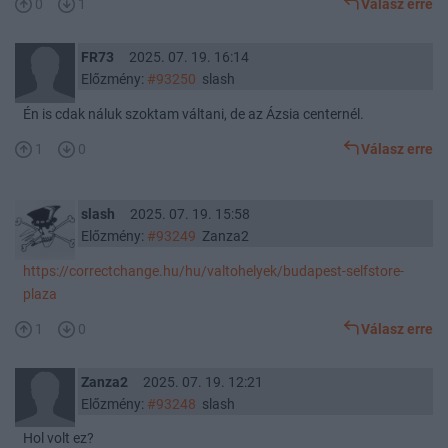
0
1
Válasz erre
FR73
2025. 07. 19. 16:14
Előzmény:
#93250
slash
Én is cdak náluk szoktam váltani, de az Ázsia centernél.
1
0
Válasz erre
slash
2025. 07. 19. 15:58
Előzmény:
#93249
Zanza2
https://correctchange.hu/hu/valtohelyek/budapest-selfstore-
plaza
1
0
Válasz erre
Zanza2
2025. 07. 19. 12:21
Előzmény:
#93248
slash
Hol volt ez?