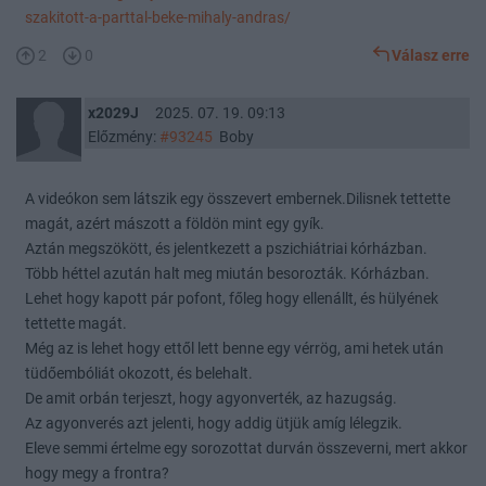
szakitott-a-parttal-beke-mihaly-andras/
2
0
Válasz erre
x2029J
2025. 07. 19. 09:13
Előzmény:
#93245
Boby
A videókon sem látszik egy összevert embernek.Dilisnek tettette
magát, azért mászott a földön mint egy gyík.
Aztán megszökött, és jelentkezett a pszichiátriai kórházban.
Több héttel azután halt meg miután besorozták. Kórházban.
Lehet hogy kapott pár pofont, főleg hogy ellenállt, és hülyének
tettette magát.
Még az is lehet hogy ettől lett benne egy vérrög, ami hetek után
tüdőembóliát okozott, és belehalt.
De amit orbán terjeszt, hogy agyonverték, az hazugság.
Az agyonverés azt jelenti, hogy addig ütjük amíg lélegzik.
Eleve semmi értelme egy sorozottat durván összeverni, mert akkor
hogy megy a frontra?