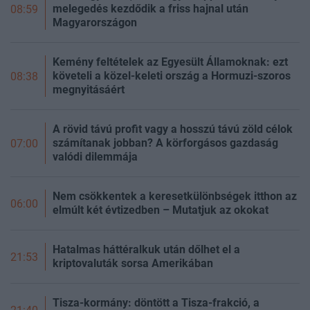
melegedés kezdődik a friss hajnal után
08:59
Magyarországon
Kemény feltételek az Egyesült Államoknak: ezt
követeli a közel-keleti ország a Hormuzi-szoros
08:38
megnyitásáért
A rövid távú profit vagy a hosszú távú zöld célok
számítanak jobban? A körforgásos gazdaság
07:00
valódi dilemmája
Nem csökkentek a keresetkülönbségek itthon az
06:00
elmúlt két évtizedben – Mutatjuk az okokat
Hatalmas háttéralkuk után dőlhet el a
21:53
kriptovaluták sorsa Amerikában
Tisza-kormány: döntött a Tisza-frakció, a