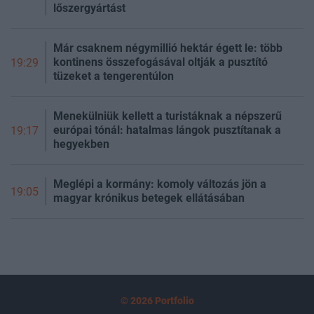
lőszergyártást
Már csaknem négymillió hektár égett le: több
kontinens összefogásával oltják a pusztító
19:29
tüzeket a tengerentúlon
Menekülniük kellett a turistáknak a népszerű
európai tónál: hatalmas lángok pusztítanak a
19:17
hegyekben
Meglépi a kormány: komoly változás jön a
19:05
magyar krónikus betegek ellátásában
© 2026 Portfolio