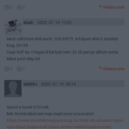
0
0
Válasz erre
slash
2025. 07. 19. 12:01
Most váltottam 800 eurót. 326.835 ft. árfolyam 404.9, kezelési
ktsg: 2915ft
Csak HUF kp -t fogad el kártyát nem. És 20 percez álltam sorba.
Mára pont elég vót.
2
0
Válasz erre
x2029J
2025. 07. 19. 09:14
Szorul a hurok O1G-nek.
Már Romániából sem kap majd annyi szavazatot:
https://www.szeretlekmagyarorszag.hu/hirek/elo-adasban-tepte-
szet-fidesz-tagkonyvet-orban-simion-melletti-kiallasa-miatt-