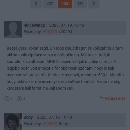
437
438
439
Rincewind2
2025. 07. 19. 19:40
Előzmény:
#93255
x2029J
Beszélgess, sokat segít. Én több családtagot és kollégát találtam
aki hasonló cipőben van a másik oldalon. Mióta ezt tudjuk
spórolunk a váltáson. MNB középen váltjuk mindenkinek jó. A
legjobb poén volt amikor a főnökömnek szóltam, hogy ki kell
mennem váltani eurót. Kérdezte mennyit, mondom 500-t. Mondta
hogy neki is kell menni ennyi eurót váltani forintra. Azóta mindig
kérdezem kell forint, ha váltanom kell.
2
0
Válasz erre
Boby
2025. 07. 19. 19:40
Előzmény:
#93258
Boby