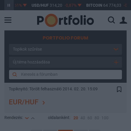
7
-0,61%
USD/HUF
314,20
-0,87%
BITCOIN
64 774,03
-0,21%
PORTFOLIO FORUM
Topikok szűrése
Új téma hozzáadása
Topiknyitó:
Törölt felhasználó
2014. 02. 20. 15:09
EUR/HUF
Rendezés:
oldalanként:
20
40
60
80
100