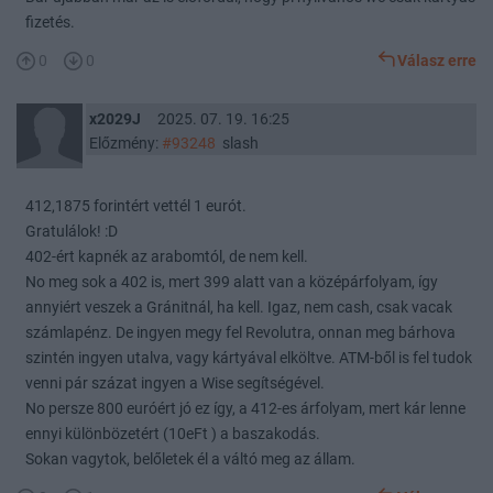
fizetés.
0
0
Válasz erre
x2029J
2025. 07. 19. 16:25
Előzmény:
#93248
slash
412,1875 forintért vettél 1 eurót.
Gratulálok! :D
402-ért kapnék az arabomtól, de nem kell.
No meg sok a 402 is, mert 399 alatt van a középárfolyam, így
annyiért veszek a Gránitnál, ha kell. Igaz, nem cash, csak vacak
számlapénz. De ingyen megy fel Revolutra, onnan meg bárhova
szintén ingyen utalva, vagy kártyával elköltve. ATM-ből is fel tudok
venni pár százat ingyen a Wise segítségével.
No persze 800 euróért jó ez így, a 412-es árfolyam, mert kár lenne
ennyi különbözetért (10eFt ) a baszakodás.
Sokan vagytok, belőletek él a váltó meg az állam.