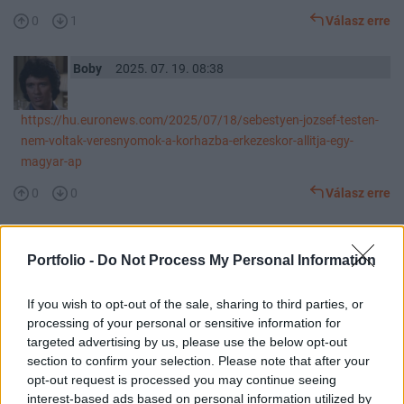
0
1
Válasz erre
Boby
2025. 07. 19. 08:38
https://hu.euronews.com/2025/07/18/sebestyen-jozsef-testen-
nem-voltak-veresnyomok-a-korhazba-erkezeskor-allitja-egy-
magyar-ap
0
0
Válasz erre
Boby
2025. 07. 19. 06:26
Portfolio -
Do Not Process My Personal Information
Előzmény:
#93243
Ishar
"csak rendre felötlenek bennem az állampapíros meg az EUR/HUF
If you wish to opt-out of the sale, sharing to third parties, or
topikokban zajló korábbi viták."
processing of your personal or sensitive information for
Lehet, hogy felötlenek benned,de hibásan,szelektíven. Mert az
targeted advertising by us, please use the below opt-out
alapállás az volt, hogy varga orbán érdékeit fogja képviselni. Azt
section to confirm your selection. Please note that after your
csinálja? Azt. Csak éppen orbánnak a választásból következően (
opt-out request is processed you may continue seeing
idő rövidség, népszerűség) MA nem a gazdaság gyorsítása az
interest-based ads based on personal information utilized by