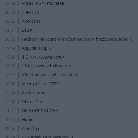
04:54
PANNERGY - moderalt
00:34
EUR/HUF
22:22
Akkocska
21:57
Ezüst
20:52
Hadiipar-nukleáris-urán és minden ami hozzá kapcsolódik
19:44
Appeninn topik
19:26
4IG Nyrt reszvenyesek.
19:18
USA részvények vitasarok
18:12
Köztársasági elnök kerestetik
16:05
Mennyit ér az OTP?
15:54
Richter topik
15:30
Olaj és Gáz
11:27
NEW OPUS GLOBAL
10:45
Humor
09:56
Alteo Nyrt.
09:49
BUX index, BUX határidő, BÉT!