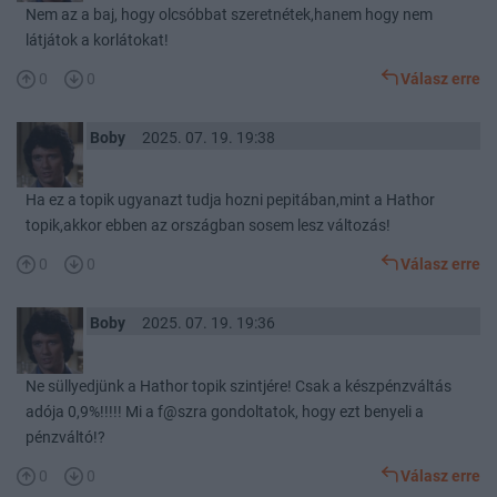
Nem az a baj, hogy olcsóbbat szeretnétek,hanem hogy nem
látjátok a korlátokat!
0
0
Válasz erre
Boby
2025. 07. 19. 19:38
Ha ez a topik ugyanazt tudja hozni pepitában,mint a Hathor
topik,akkor ebben az országban sosem lesz változás!
0
0
Válasz erre
Boby
2025. 07. 19. 19:36
Ne süllyedjünk a Hathor topik szintjére! Csak a készpénzváltás
adója 0,9%!!!!! Mi a f@szra gondoltatok, hogy ezt benyeli a
pénzváltó!?
0
0
Válasz erre