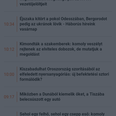
vezetőjelöltjeit
Éjszaka kitört a pokol Odesszában, Bergorodot
pedig az ukránok lövik - Háborús híreink
10:34
vasárnap
Kimondták a szakemberek: komoly veszélyt
rejtenek az elviteles dobozok, de mutatjuk a
10:12
megoldást
Kiszabadulhat Oroszország szorításából az
elfeledett nyersanyagóriás: új befektetési sztori
10:00
formálódik?
Miközben a Dunából kiemelik őket, a Tiszába
09:17
belecsúszott egy autó
Sehol egy felhő, sehol egy csepp eső: komoly