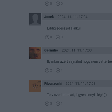
0
0
Jocek
2024. 11. 11. 17:04
Eddig egész jól alalkul
0
0
Germilio
2024. 11. 11. 17:03
Ilyenkor azért sajnálod hogy nem vettél be
2
1
Fibonacchi
2024. 11. 11. 17:03
Terv szerint halad, legyen ennyi elég! :))
5
1