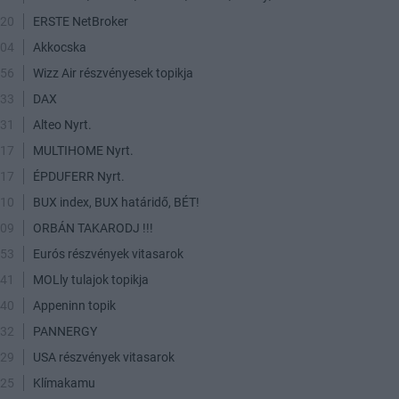
:20
ERSTE NetBroker
:04
Akkocska
:56
Wizz Air részvényesek topikja
:33
DAX
:31
Alteo Nyrt.
:17
MULTIHOME Nyrt.
:17
ÉPDUFERR Nyrt.
:10
BUX index, BUX határidő, BÉT!
:09
ORBÁN TAKARODJ !!!
:53
Eurós részvények vitasarok
:41
MOLly tulajok topikja
:40
Appeninn topik
:32
PANNERGY
:29
USA részvények vitasarok
:25
Klímakamu