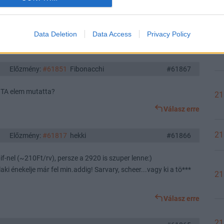
#61868
Data Deletion
Data Access
Privacy Policy
Válasz erre
22
Előzmény:
#61851
Fibonacchi
#61867
k TA elem mutatta?
21
Válasz erre
21
Előzmény:
#61817
hekki
#61866
bif-nel (~210Ft/rv), persze a 2920 is szuper lenne:)
aki énekelje már fel min.addig! Sarvary, scheer...vagy ki a tö***
21
Válasz erre
21