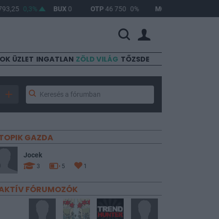
,25
0,3%
BUX
0
OTP
46 750
0%
MOL
4 608
0%
RIC
SOK
ÜZLET
INGATLAN
ZÖLD VILÁG
TŐZSDE
TOPIK GAZDA
Jocek
3
5
1
AKTÍV FÓRUMOZÓK