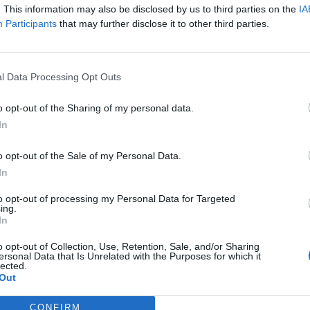
. This information may also be disclosed by us to third parties on the
IA
Participants
that may further disclose it to other third parties.
07
Válasz erre
l Data Processing Opt Outs
Előzmény:
#61867
Jocek
#61870
06
o opt-out of the Sharing of my personal data.
In
gmondani melyik nap indul meg!
o opt-out of the Sale of my Personal Data.
06
In
Válasz erre
to opt-out of processing my Personal Data for Targeted
ing.
In
#61869
06
o opt-out of Collection, Use, Retention, Sale, and/or Sharing
ersonal Data that Is Unrelated with the Purposes for which it
lected.
Válasz erre
Out
06
CONFIRM