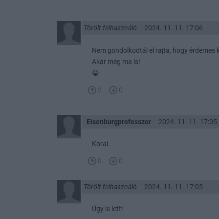
Törölt felhasználó
2024. 11. 11. 17:06
Nem gondolkodtál el rajta, hogy érdemes 
Akár még ma is!
😀
2
0
Eisenburgprofesszor
2024. 11. 11. 17:05
Korai.
0
0
Törölt felhasználó
2024. 11. 11. 17:05
Úgy is lett!