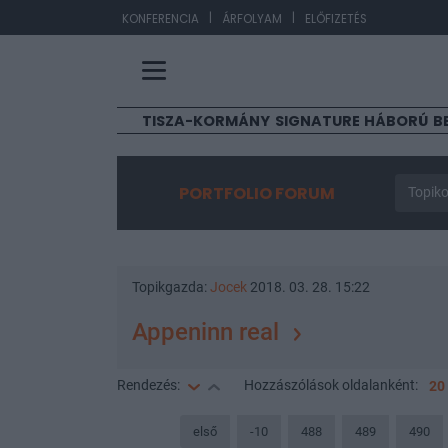
|
|
EU
KONFERENCIA
ÁRFOLYAM
ELŐFIZETÉS
TISZA-KORMÁNY
SIGNATURE
HÁBORÚ
B
PORTFOLIO FORUM
Topiko
Topikgazda:
Jocek
2018. 03. 28. 15:22
Appeninn real
Rendezés:
Hozzászólások
oldalanként:
20
első
-10
488
489
490