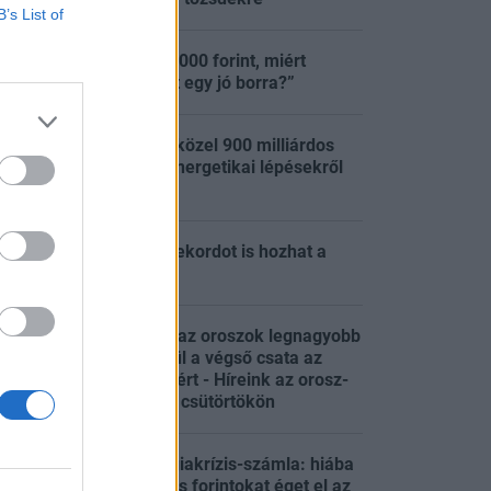
B’s List of
„Ha egy lángos 2000 forint, miért
:00
sajnáljuk a pénzt egy jó borra?”
Tisza-kormány: közel 900 milliárdos
program indul, energetikai lépésekről
:57
dönt a kabinet
Akár évtizedes rekordot is hozhat a
:30
magyar infláció
Két napja lángol az oroszok legnagyobb
finomítója, készül a végső csata az
:27
ukrán erődvárosért - Híreink az orosz-
ukrán háborúból csütörtökön
Megjött az energiakrízis-számla: hiába
a spórolás, súlyos forintokat éget el az
:00