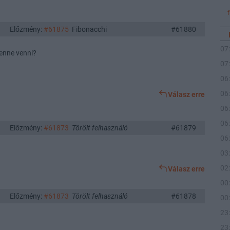
Előzmény:
#61875
Fibonacchi
#61880
07
lenne venni?
07
06
06
Válasz erre
06
06
Előzmény:
#61873
Törölt felhasználó
#61879
06
03
02
Válasz erre
00
Előzmény:
#61873
Törölt felhasználó
#61878
00
23
23