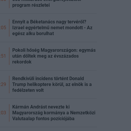
program részletei
Ennyit a Béketanács nagy tervéről?
Izrael egyértelmű nemet mondott - Az
:05
egész alku borulhat
Pokoli hőség Magyarországon: egymás
után dőltek meg az évszázados
:51
rekordok
Rendkívüli incidens történt Donald
Trump helikoptere körül, az elnök is a
:29
fedélzeten volt
Kármán Andrást nevezte ki
Magyarország kormánya a Nemzetközi
:03
Valutaalap fontos pozíciójába