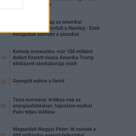
ország esténként
Erősen indult a nap az amerikai
tőzsdéken, de lefordult a Nasdaq - Ezek
:26
mozgatták szerdán a piacokat
Komoly arcvesztés: már 100 milliárd
dollárt fizetett vissza Amerika Trump
:34
elhibázott vámháborúja miatt
Gyengült estére a forint
:26
Tisza-kormány: kritikus nap az
energiaellátásban, hajszálon múlhat
:06
Paks teljes leállása
Megszólalt Magyar Péter: itt vannak a
868 milliárdos energiafejlesztési
:06