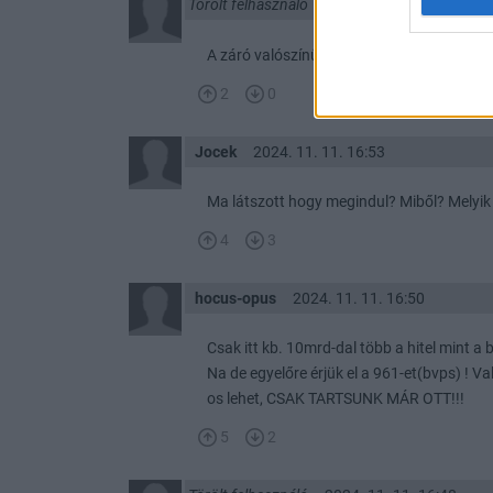
Törölt felhasználó
2024. 11. 11. 16:55
A záró valószínűleg itt lesz 690-692-n.
2
0
Jocek
2024. 11. 11. 16:53
Ma látszott hogy megindul? Miből? Melyi
4
3
hocus-opus
2024. 11. 11. 16:50
Csak itt kb. 10mrd-dal több a hitel mint a 
Na de egyelőre érjük el a 961-et(bvps) ! Val
os lehet, CSAK TARTSUNK MÁR OTT!!!
5
2