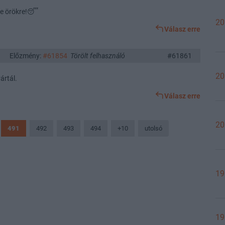
tte örökre!😴
20
Válasz erre
Előzmény:
#61854
Törölt felhasználó
#61861
20
ártál.
Válasz erre
20
491
492
493
494
+10
utolsó
19
19