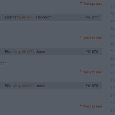
Válasz erre
23
23
Előzmény:
#61875
Fibonacchi
#61877
22
22
22
Válasz erre
22
22
Előzmény:
#61872
Jocek
#61876
22
le??
22
Válasz erre
21
21
Előzmény:
#61872
Jocek
#61875
21
21
21
Válasz erre
21