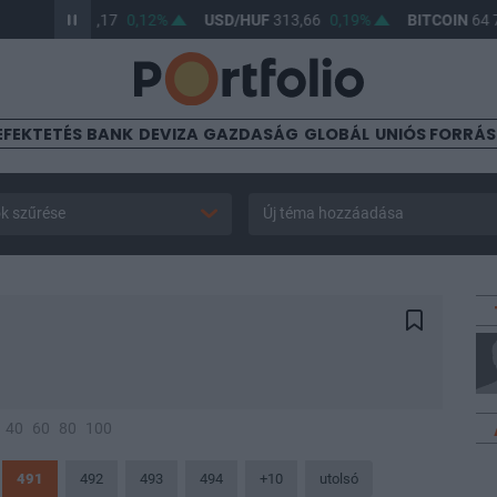
R/HUF
362,17
0,12%
USD/HUF
313,66
0,19%
BITCOIN
64 793
EFEKTETÉS
BANK
DEVIZA
GAZDASÁG
GLOBÁL
UNIÓS FORRÁ
k szűrése
Új téma hozzáadása
40
60
80
100
491
492
493
494
+10
utolsó