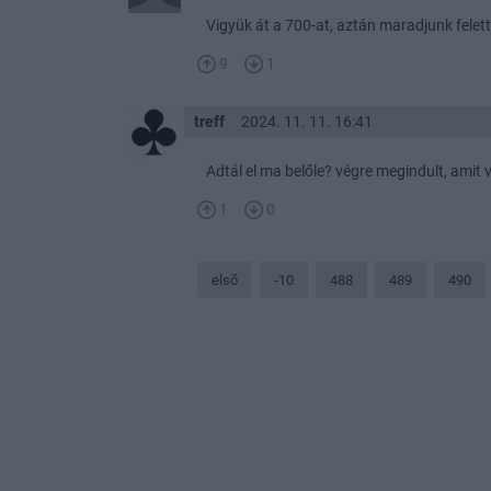
Vigyük át a 700-at, aztán maradjunk fele
9
1
treff
2024. 11. 11. 16:41
Adtál el ma belőle? végre megindult, amit v
1
0
első
-10
488
489
490