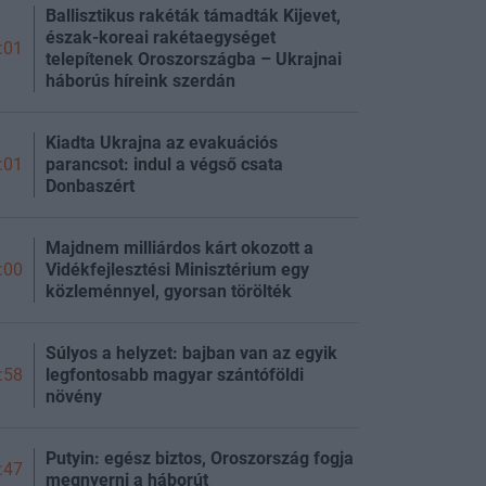
Ballisztikus rakéták támadták Kijevet,
észak-koreai rakétaegységet
:01
telepítenek Oroszországba – Ukrajnai
háborús híreink szerdán
Kiadta Ukrajna az evakuációs
parancsot: indul a végső csata
:01
Donbaszért
Majdnem milliárdos kárt okozott a
Vidékfejlesztési Minisztérium egy
:00
közleménnyel, gyorsan törölték
Súlyos a helyzet: bajban van az egyik
legfontosabb magyar szántóföldi
:58
növény
Putyin: egész biztos, Oroszország fogja
:47
megnyerni a háborút