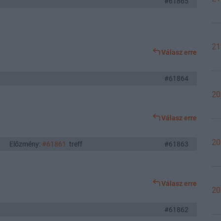
#61865
21
Válasz erre
#61864
20
Válasz erre
20
Előzmény:
#61861
treff
#61863
Válasz erre
20
#61862