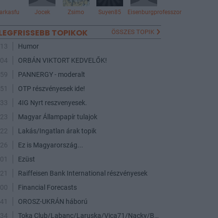
farkasfu
Jocek
Zsimo
Suyen85
Eisenburgprofesszor
LEGFRISSEBB TOPIKOK
ÖSSZES TOPIK
:13
Humor
:04
ORBÁN VIKTORT KEDVELŐK!
:59
PANNERGY - moderalt
:51
OTP részvényesek ide!
:33
4IG Nyrt reszvenyesek.
:23
Magyar Állampapír tulajok
:22
Lakás/Ingatlan árak topik
:26
Ez is Magyarország...
:01
Ezüst
:21
Raiffeisen Bank International részvényesek
:00
Financial Forecasts
:41
OROSZ-UKRÁN háború
:34
Toka Club/Labanc/Laruska/Vica71/Nacky/Bpali/Oldrider/Josefernando/Mcbull/Kawaszabi