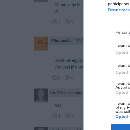
participants
Ft-ban vagy Eurócentben?
Downstream 
🤣
1
0
Persona
Fibonacchi
2024. 11. 11. 17:00
I want t
Opted 
Jocek, ez egy speka papír, nem tudom me
I want t
706 oszt jó napot! :)))
Opted 
2
2
I want 
Advertis
Opted 
Törölt felhasználó
2024. 11. 11. 16:59
I want t
694
of my P
was col
4
0
Opted 