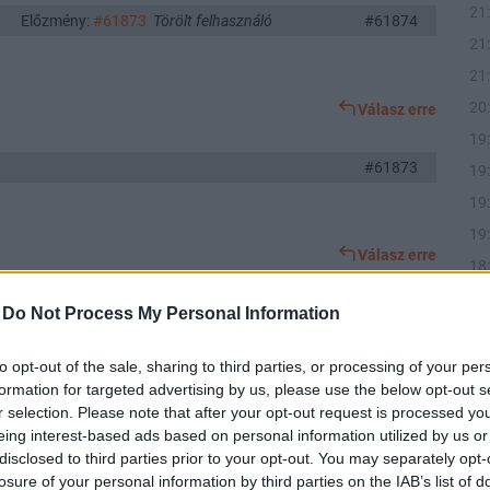
21
Előzmény:
#61873
Törölt felhasználó
#61874
21
21
20
Válasz erre
19
#61873
19
19
19
Válasz erre
18
18
-
Do Not Process My Personal Information
Előzmény:
#61870
Fibonacchi
#61872
18
17
liba menüt az Appeninn részvényeseknek! 😀
to opt-out of the sale, sharing to third parties, or processing of your per
formation for targeted advertising by us, please use the below opt-out s
Válasz erre
r selection. Please note that after your opt-out request is processed y
eing interest-based ads based on personal information utilized by us or
disclosed to third parties prior to your opt-out. You may separately opt-
Előzmény:
#61870
Fibonacchi
#61871
07
losure of your personal information by third parties on the IAB’s list of