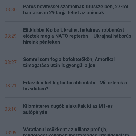
Páros bővítéssel számolnak Brüsszelben, 27-ről
08:30
hamarosan 29 tagja lehet az uniónak
Elitklubba lép be Ukrajna, hatalmas robbanást
előztek meg a NATO repterén – Ukrajnai háborús
08:29
híreink pénteken
Semmi sem fog a befektetőkön, Amerikai
08:27
támogatása után is gyengül a jen
Érkezik a hét legfontosabb adata - Mi történik a
08:21
tőzsdéken?
Kilométeres dugók alakultak ki az M1-es
08:10
autópályán
Váratlanul csökkent az Allianz profitja,
08:09
rengeteget költenek mesterséges intelligenciára