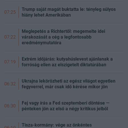
Trump saját magát buktatta le: tényleg súlyos
07:25
hiány lehet Amerikában
Meglepetés a Richtertől: megemelte idei
várakozását a cég a legfontosabb
07:22
eredménymutatóra
Extrém időjárás: kutyahúslevest ajánlanak a
07:19
forróság ellen az elszigetelt diktatúrában
Ukrajna lekörözheti az egész világot egyetlen
06:32
fegyverrel, már csak idő kérése mikor jön
Fej vagy írás a Fed szeptemberi döntése —
06:30
pénteken jön az első a négy kritikus jelből
Tisza-kormány: vége az önkéntes
06:10