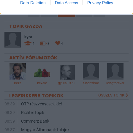
Data Deletion
Data Access
Privacy Policy
1240
1241
1242
TOPIK GAZDA
kyra
4
3
4
AKTÍV FÓRUMOZÓK
Beze
kexelo
gyula1971
Shorttime
longforever
LEGFRISSEBB TOPIKOK
ÖSSZES TOPIK
08:39
OTP részvényesek ide!
08:39
Richter topik
08:39
Commerz Bank
08:37
Magyar Állampapír tulajok