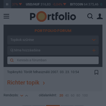
15
-0,07%
USD/HUF
316,83
-0,04%
BITCOIN
64 375,46
0,17%
PORTFOLIO FORUM
Topikok szűrése
Új téma hozzáadása
Topiknyitó:
Törölt felhasználó
2007. 03. 23. 10:54
Richter topik
Rendezés:
oldalanként:
20
40
60
80
100