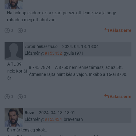
Ha holnap eladom ezt a szart persze ott lenne az alja hogy
rohadna meg ott ahol van
0
0
Válasz erre
Törölt felhasználó
2024. 04. 18. 18:04
Előzmény:
#153432
gyula1971
A TL 39-
8 745.7874 A 8750 nem lenne támasz, az az 5ft.
nek: Korlát
Átmenne rajta mint kés a vajon. Inkább a 16-ai 8790.
ár
0
0
Válasz erre
Beze
2024. 04. 18. 18:01
Előzmény:
#153434
braveman
Én már tényleg sírok...