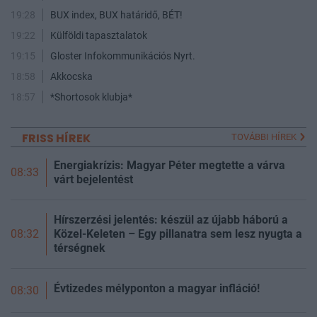
19:28
BUX index, BUX határidő, BÉT!
19:22
Külföldi tapasztalatok
19:15
Gloster Infokommunikációs Nyrt.
18:58
Akkocska
18:57
*Shortosok klubja*
FRISS HÍREK
TOVÁBBI HÍREK
Energiakrízis: Magyar Péter megtette a várva
08:33
várt bejelentést
Hírszerzési jelentés: készül az újabb háború a
Közel-Keleten – Egy pillanatra sem lesz nyugta a
08:32
térségnek
Évtizedes mélyponton a magyar infláció!
08:30