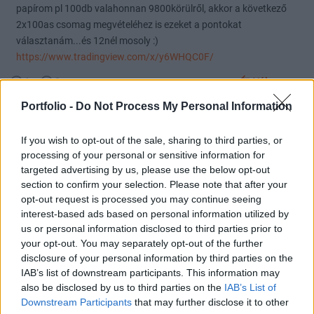
papírom pl 100db valahonnan 9800körülről, akkor a következő
2x100as csomag megvételéhez is ezeket a pontokat
választanám...és 12nél mosoly :)
https://www.tradingview.com/x/y6WHQC0F/
1
0
Válasz erre
Portfolio -
Do Not Process My Personal Information
Beze
2024. 04. 18. 17:19
If you wish to opt-out of the sale, sharing to third parties, or
processing of your personal or sensitive information for
Nevetséges. A bohócnak lett igaza. Én, mint kitartó Ricsis
targeted advertising by us, please use the below opt-out
mondhatom köszönöm szépen a 9k alatti zárót. A cégvezetés is
section to confirm your selection. Please note that after your
elmehet a ....-ba. Tele a hócipőm. Ha így tojnak a fejünkre, mi is
opt-out request is processed you may continue seeing
tojjunk rájuk. Holnap mindenki eladja amije van és shortba
interest-based ads based on personal information utilized by
fordulunk, leverjük 7000-ig.
us or personal information disclosed to third parties prior to
your opt-out. You may separately opt-out of the further
3
1
Válasz erre
disclosure of your personal information by third parties on the
IAB’s list of downstream participants. This information may
einstein
2024. 04. 18. 17:13
also be disclosed by us to third parties on the
IAB’s List of
Előzmény:
#153414
braveman
Downstream Participants
that may further disclose it to other