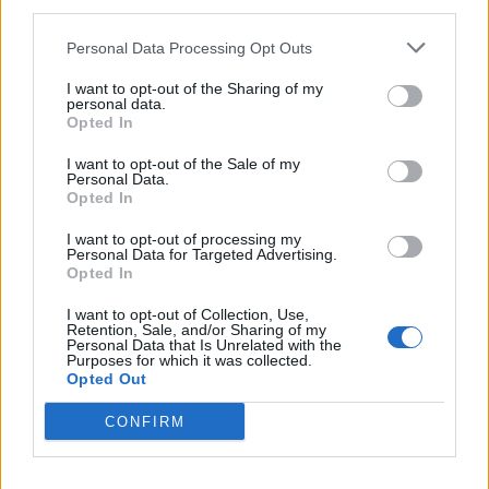
third parties.
milyen időtávra vetted? mennyiért? hiányzik a pénz valahonnan?
van rajta tőkeáttét, vagy csak sima részvény? tudsz rá venni még
Personal Data Processing Opt Outs
ha esik?
I want to opt-out of the Sharing of my
...mert szerintem felesleges izgulni, Richter nem tréder papír,
personal data.
megveszed tartod, felveszed osztalékot, majd ujra veszel és tartod
Opted In
nézz rá a több éves csártra
I want to opt-out of the Sale of my
ha a terv a gyors gazdagodás, akkor ez nem az a vonat, ha a terv
Personal Data.
a vagyon védelme, és a profit az osztalékkal az általad elvárt
Opted In
szintű, akkor abszolute nem kell aggódnod
I want to opt-out of processing my
hidd el lesz ez még 12k, a nem is olyan nagyon távoli jövőben
Personal Data for Targeted Advertising.
Opted In
1
0
Válasz erre
I want to opt-out of Collection, Use,
Retention, Sale, and/or Sharing of my
vaczak
2024. 04. 18. 17:11
Personal Data that Is Unrelated with the
Purposes for which it was collected.
Opted Out
Ma pedig nem lehetett ráfogni a külső környezetre (sőt a kizöldült
CONFIRM
USA alatt kezdték el jobban püfölni a magyar részvényeket).
0
0
Válasz erre