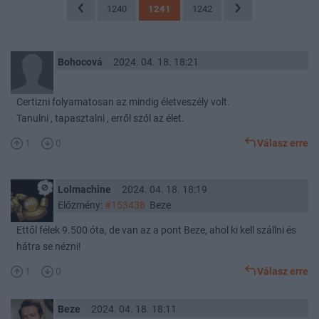
1240
1241
1242
Bohocová
2024. 04. 18. 18:21
Certizni folyamatosan az mindig életveszély volt.
Tanulni , tapasztalni , erről szól az élet.
1
0
Válasz erre
Lolmachine
2024. 04. 18. 18:19
Előzmény:
#153438
Beze
Ettől félek 9.500 óta, de van az a pont Beze, ahol ki kell szállni és
hátra se nézni!
1
0
Válasz erre
Beze
2024. 04. 18. 18:11