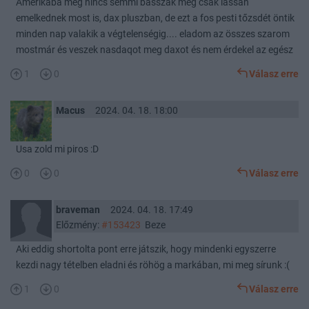
Amerikába meg nincs semmi basszák meg csak lassan
emelkednek most is, dax pluszban, de ezt a fos pesti tőzsdét öntik
minden nap valakik a végtelenségig.... eladom az összes szarom
mostmár és veszek nasdaqot meg daxot és nem érdekel az egész
1
0
Válasz erre
Macus
2024. 04. 18. 18:00
Usa zold mi piros :D
0
0
Válasz erre
braveman
2024. 04. 18. 17:49
Előzmény:
#153423
Beze
Aki eddig shortolta pont erre játszik, hogy mindenki egyszerre
kezdi nagy tételben eladni és röhög a markában, mi meg sírunk :(
1
0
Válasz erre