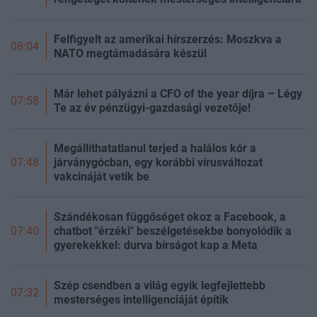
Felfigyelt az amerikai hírszerzés: Moszkva a
08:04
NATO megtámadására készül
Már lehet pályázni a CFO of the year díjra – Légy
07:58
Te az év pénzügyi-gazdasági vezetője!
Megállíthatatlanul terjed a halálos kór a
járványgócban, egy korábbi vírusváltozat
07:48
vakcináját vetik be
Szándékosan függőséget okoz a Facebook, a
chatbot "érzéki" beszélgetésekbe bonyolódik a
07:40
gyerekekkel: durva bírságot kap a Meta
Szép csendben a világ egyik legfejlettebb
07:32
mesterséges intelligenciáját építik