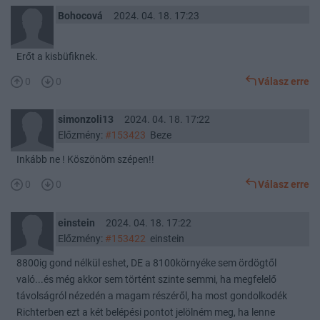
Bohocová
2024. 04. 18. 17:23
Erőt a kisbüfiknek.
0
0
Válasz erre
simonzoli13
2024. 04. 18. 17:22
Előzmény:
#153423
Beze
Inkább ne ! Köszönöm szépen!!
0
0
Válasz erre
einstein
2024. 04. 18. 17:22
Előzmény:
#153422
einstein
8800ig gond nélkül eshet, DE a 8100környéke sem ördögtől
való...és még akkor sem történt szinte semmi, ha megfelelő
távolságról nézedén a magam részéről, ha most gondolkodék
Richterben ezt a két belépési pontot jelölném meg, ha lenne