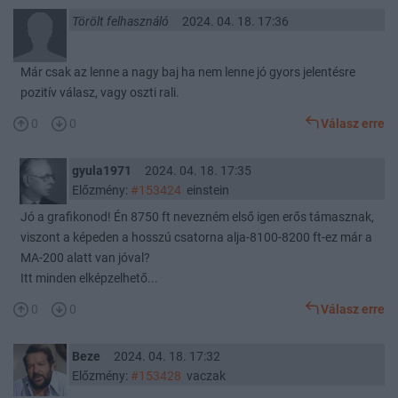
Törölt felhasználó
2024. 04. 18. 17:36
Már csak az lenne a nagy baj ha nem lenne jó gyors jelentésre
pozitív válasz, vagy oszti rali.
0
0
Válasz erre
gyula1971
2024. 04. 18. 17:35
Előzmény:
#153424
einstein
Jó a grafikonod! Én 8750 ft nevezném első igen erős támasznak,
viszont a képeden a hosszú csatorna alja-8100-8200 ft-ez már a
MA-200 alatt van jóval?
Itt minden elképzelhető...
0
0
Válasz erre
Beze
2024. 04. 18. 17:32
Előzmény:
#153428
vaczak