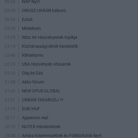
06:28
NAP Nyrt.
05:59
OROSZ-UKRÁN háború
00:54
Ezüst
23:26
Mtelekom
23:25
Wizz Air részvényesek topikja
23:13
Köztársasági elnök kerestetik
22:48
Klímakamu
22:29
USA részvények vitasarok
22:28
Olaj és Gáz
21:48
Akko fórum
21:40
NEW OPUS GLOBAL
21:31
ORBÁN TAKARODJ !!!
21:19
EUR/HUF
20:17
Appeninn real
20:12
NUTEX mindenkinek
19:48
Amixa Kisemmizettek és Földönfutók Nyrt.