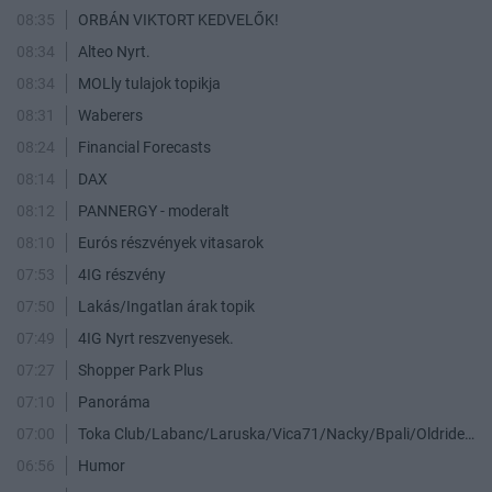
08:35
ORBÁN VIKTORT KEDVELŐK!
08:34
Alteo Nyrt.
08:34
MOLly tulajok topikja
08:31
Waberers
08:24
Financial Forecasts
08:14
DAX
08:12
PANNERGY - moderalt
08:10
Eurós részvények vitasarok
07:53
4IG részvény
07:50
Lakás/Ingatlan árak topik
07:49
4IG Nyrt reszvenyesek.
07:27
Shopper Park Plus
07:10
Panoráma
07:00
Toka Club/Labanc/Laruska/Vica71/Nacky/Bpali/Oldrider/Josefernando/Mcbull/Kawaszabi
06:56
Humor