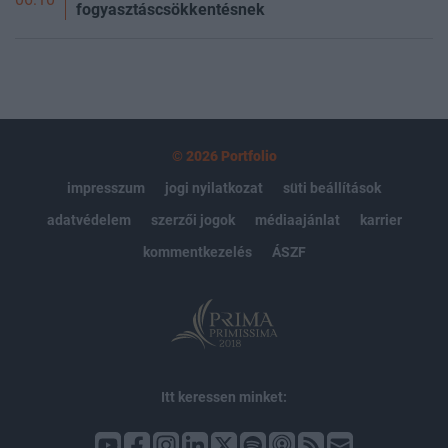
fogyasztáscsökkentésnek
© 2026 Portfolio
impresszum
jogi nyilatkozat
süti beállítások
adatvédelem
szerzői jogok
médiaajánlat
karrier
kommentkezelés
ÁSZF
Itt keressen minket: