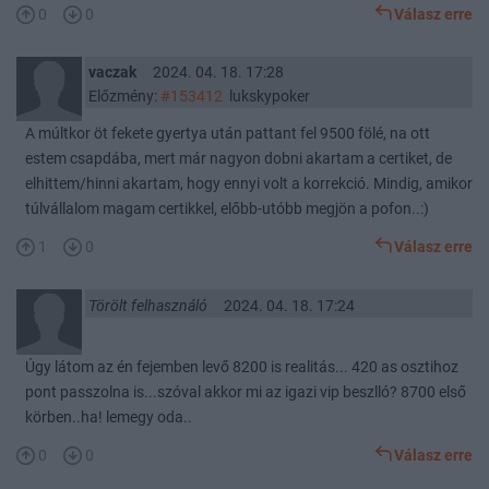
0
0
Válasz erre
vaczak
2024. 04. 18. 17:28
Előzmény:
#153412
lukskypoker
A múltkor öt fekete gyertya után pattant fel 9500 fölé, na ott
estem csapdába, mert már nagyon dobni akartam a certiket, de
elhittem/hinni akartam, hogy ennyi volt a korrekció. Mindig, amikor
túlvállalom magam certikkel, előbb-utóbb megjön a pofon..:)
1
0
Válasz erre
Törölt felhasználó
2024. 04. 18. 17:24
Úgy látom az én fejemben levő 8200 is realitás... 420 as osztihoz
pont passzolna is...szóval akkor mi az igazi vip beszlló? 8700 első
körben..ha! lemegy oda..
0
0
Válasz erre