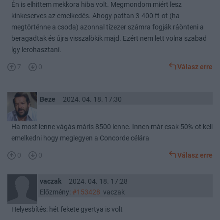
Én is elhittem mekkora hiba volt. Megmondom miért lesz
kínkeserves az emelkedés. Ahogy pattan 3-400 ft-ot (ha
megtörténne a csoda) azonnal tízezer számra fogják ráönteni a
beragadtak és újra visszalökik majd. Ezért nem lett volna szabad
így lerohasztani.
7
0
Válasz erre
Beze
2024. 04. 18. 17:30
Ha most lenne vágás máris 8500 lenne. Innen már csak 50%-ot kell
emelkedni hogy meglegyen a Concorde célára
0
0
Válasz erre
vaczak
2024. 04. 18. 17:28
Előzmény:
#153428
vaczak
Helyesbítés: hét fekete gyertya is volt