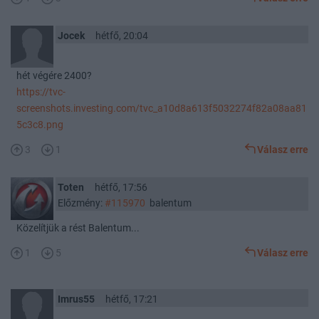
Jocek
hétfő, 20:04
hét végére 2400?
https://tvc-
screenshots.investing.com/tvc_a10d8a613f5032274f82a08aa81
5c3c8.png
3
1
Válasz erre
Toten
hétfő, 17:56
Előzmény:
#115970
balentum
Közelítjük a rést Balentum...
1
5
Válasz erre
Imrus55
hétfő, 17:21