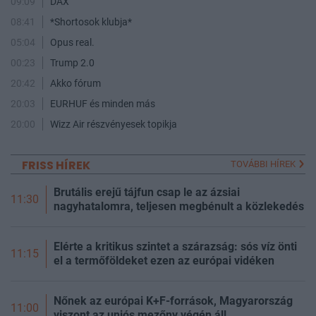
09:09
DAX
08:41
*Shortosok klubja*
05:04
Opus real.
00:23
Trump 2.0
20:42
Akko fórum
20:03
EURHUF és minden más
20:00
Wizz Air részvényesek topikja
FRISS HÍREK
TOVÁBBI HÍREK
Brutális erejű tájfun csap le az ázsiai
11:30
nagyhatalomra, teljesen megbénult a közlekedés
Elérte a kritikus szintet a szárazság: sós víz önti
11:15
el a termőföldeket ezen az európai vidéken
Nőnek az európai K+F-források, Magyarország
11:00
viszont az uniós mezőny végén áll