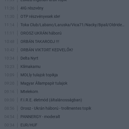
11:36
4IG részvény
11:30
OTP részvényesek ide!
11:14
Toka Club/Labanc/Laruska/Vica71/Nacky/Bpali/Oldrider/Josefernando/Mcbull/Kawaszabi
11:11
OROSZ-UKRÁN háború
10:48
ORBÁN TAKARODJ !!!
10:42
ORBÁN VIKTORT KEDVELŐK!
10:34
Delta Nyrt
10:23
Klímakamu
10:09
MOLly tulajok topikja
09:20
Magyar Állampapír tulajok
09:16
Mtelekom
09:00
F.I.R.E. életmód (általánosságban)
08:56
Orosz - Ukrán háború - trollmentes topik
04:54
PANNERGY - moderalt
00:34
EUR/HUF