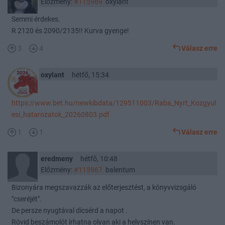
Előzmény:
#115969
oxylant
Semmi érdekes.
R 2120 és 2090/2135!! Kurva gyenge!
3
4
Válasz erre
oxylant
hétfő, 15:34
https://www.bet.hu/newkibdata/129511003/Raba_Nyrt_Kozgyul
esi_hatarozatok_20260803.pdf
1
1
Válasz erre
eredmeny
hétfő, 10:48
Előzmény:
#115967
balentum
Bizonyára megszavazzák az előterjesztést, a könyvvizsgáló
"cseréjét".
De persze nyugtával dícsérd a napot .
Rövid beszámolót írhatna olyan aki a helyszínen van.