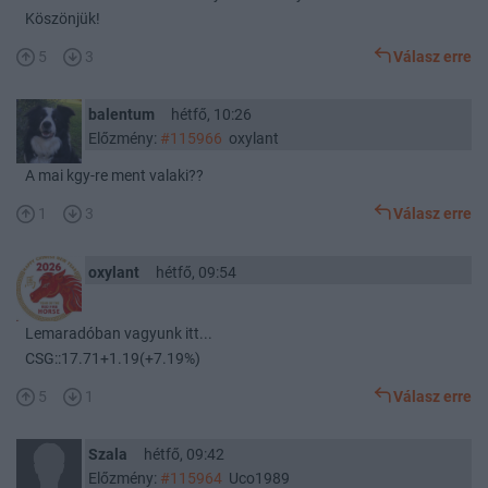
Köszönjük!
5
3
Válasz erre
balentum
hétfő, 10:26
Előzmény:
#115966
oxylant
A mai kgy-re ment valaki??
1
3
Válasz erre
oxylant
hétfő, 09:54
Lemaradóban vagyunk itt...
CSG::17.71+1.19(+7.19%)
5
1
Válasz erre
Szala
hétfő, 09:42
Előzmény:
#115964
Uco1989