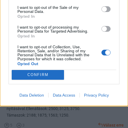
2210
I want to opt-out of the Sale of my
Personal Data.
Opted In
0
2
Válasz erre
I want to opt-out of processing my
Personal Data for Targeted Advertising.
NagyyTotth
2026. 07. 28. 15:34
Opted In
Törölt hozzászólás
#115951
I want to opt-out of Collection, Use,
Retention, Sale, and/or Sharing of my
Personal Data that Is Unrelated with the
Purposes for which it was collected.
gyula1971
2026. 07. 28. 11:12
Opted Out
CONFIRM
-Rába.-A csökkenő trend továbbra is él, struktúra váltás nem
történt eddig. A piros trendvonal törése kellene ahhoz, hogy a
vételi oldal át tudja venni a kezdeményezést. A fordulathoz viszont
Data Deletion
Data Access
Privacy Policy
megerősítő emelkedő napokra lenne szükség nagyobb forgalom
mellett. Amíg ez nem jön el, addig kivárni érdemes longok
nyitásával.Ellenállások: 2500; 3125; 3750.
Támaszok: 2188; 1875; 1563; 1250.
5
3
Válasz erre