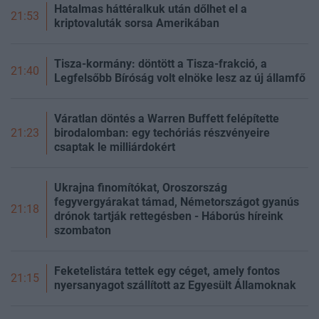
Hatalmas háttéralkuk után dőlhet el a
21:53
kriptovaluták sorsa Amerikában
Tisza-kormány: döntött a Tisza-frakció, a
21:40
Legfelsőbb Bíróság volt elnöke lesz az új államfő
Váratlan döntés a Warren Buffett felépítette
birodalomban: egy techóriás részvényeire
21:23
csaptak le milliárdokért
Ukrajna finomítókat, Oroszország
fegyvergyárakat támad, Németországot gyanús
21:18
drónok tartják rettegésben - Háborús híreink
szombaton
Feketelistára tettek egy céget, amely fontos
21:15
nyersanyagot szállított az Egyesült Államoknak