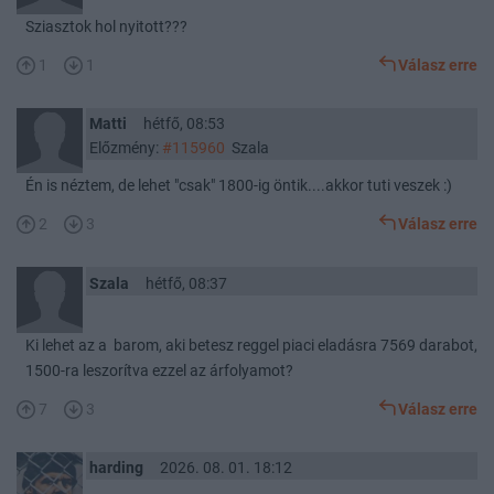
Sziasztok hol nyitott???
1
1
Válasz erre
Matti
hétfő, 08:53
Előzmény:
#115960
Szala
Én is néztem, de lehet "csak" 1800-ig öntik....akkor tuti veszek :)
2
3
Válasz erre
Szala
hétfő, 08:37
Ki lehet az a barom, aki betesz reggel piaci eladásra 7569 darabot,
1500-ra leszorítva ezzel az árfolyamot?
7
3
Válasz erre
harding
2026. 08. 01. 18:12