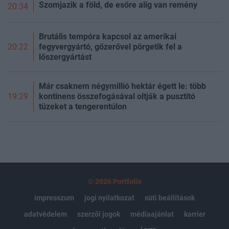
Szomjazik a föld, de esőre alig van remény
20:34
Brutális tempóra kapcsol az amerikai
fegyvergyártó, gőzerővel pörgetik fel a
20:22
lőszergyártást
Már csaknem négymillió hektár égett le: több
kontinens összefogásával oltják a pusztító
19:29
tüzeket a tengerentúlon
© 2026 Portfolio
impresszum
jogi nyilatkozat
süti beállítások
adatvédelem
szerzői jogok
médiaajánlat
karrier