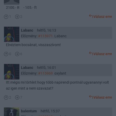
2100.- R - 105.- ft
1
2
Válasz erre
Labanc
hétfő, 16:13
Előzmény:
#115971
Labanc
Elnéztem bocsánat, visszaszívom!
0
6
Válasz erre
Labanc
hétfő, 16:01
Előzmény:
#115969
oxylant
Itt mégis mi történt hogy több napirendi pontnál ugyanannyi volt
az igen mint a nem szavazat?
2
7
Válasz erre
balentum
hétfő, 15:37