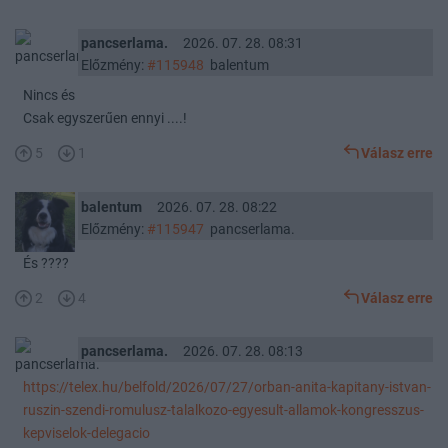
pancserlama.
2026. 07. 28. 08:31
Előzmény:
#115948
balentum
Nincs és
Csak egyszerűen ennyi ....!
5
1
Válasz erre
balentum
2026. 07. 28. 08:22
Előzmény:
#115947
pancserlama.
És ????
2
4
Válasz erre
pancserlama.
2026. 07. 28. 08:13
https://telex.hu/belfold/2026/07/27/orban-anita-kapitany-istvan-
ruszin-szendi-romulusz-talalkozo-egyesult-allamok-kongresszus-
kepviselok-delegacio