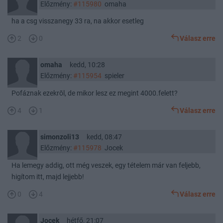
Előzmény:
#115980
omaha
ha a csg visszanegy 33 ra, na akkor esetleg
2
0
Válasz erre
omaha
kedd, 10:28
Előzmény:
#115954
spieler
Pofáznak ezekrōl, de mikor lesz ez megint 4000.felett?
4
1
Válasz erre
simonzoli13
kedd, 08:47
Előzmény:
#115978
Jocek
Ha lemegy addig, ott még veszek, egy tételem már van feljebb,
higítom itt, majd lejjebb!
0
4
Válasz erre
Jocek
hétfő, 21:07