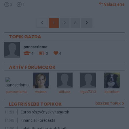
3
1
Válasz erre
1
2
3
TOPIK GAZDA
pancserlama
4
3
4
AKTÍV FÓRUMOZÓK
pancserlama.
watson
atikasz
tigus7313
balentum
LEGFRISSEBB TOPIKOK
ÖSSZES TOPIK
11:51
Eurós részvények vitasarok
11:48
Financial Forecasts
11:39
Lakás/Ingatlan árak topik