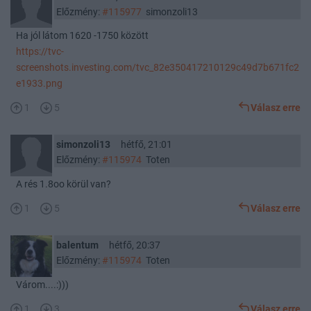
Előzmény:
#115977
simonzoli13
Ha jól látom 1620 -1750 között
https://tvc-
screenshots.investing.com/tvc_82e350417210129c49d7b671fc2
e1933.png
1
5
Válasz erre
simonzoli13
hétfő, 21:01
Előzmény:
#115974
Toten
A rés 1.8oo körül van?
1
5
Válasz erre
balentum
hétfő, 20:37
Előzmény:
#115974
Toten
Várom....:)))
1
3
Válasz erre