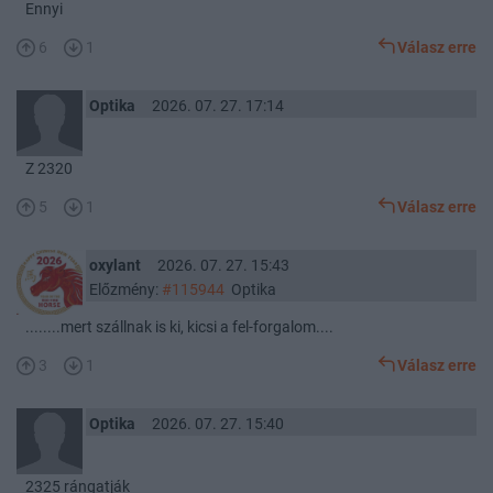
Ennyi
6
1
Válasz erre
Optika
2026. 07. 27. 17:14
Z 2320
5
1
Válasz erre
oxylant
2026. 07. 27. 15:43
Előzmény:
#115944
Optika
........mert szállnak is ki, kicsi a fel-forgalom....
3
1
Válasz erre
Optika
2026. 07. 27. 15:40
2325 rángatják