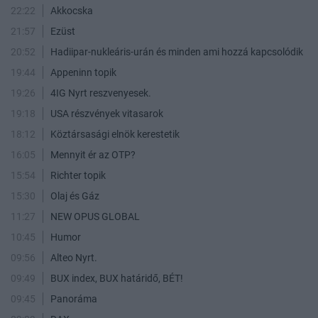
22:22
Akkocska
21:57
Ezüst
20:52
Hadiipar-nukleáris-urán és minden ami hozzá kapcsolódik
19:44
Appeninn topik
19:26
4IG Nyrt reszvenyesek.
19:18
USA részvények vitasarok
18:12
Köztársasági elnök kerestetik
16:05
Mennyit ér az OTP?
15:54
Richter topik
15:30
Olaj és Gáz
11:27
NEW OPUS GLOBAL
10:45
Humor
09:56
Alteo Nyrt.
09:49
BUX index, BUX határidő, BÉT!
09:45
Panoráma