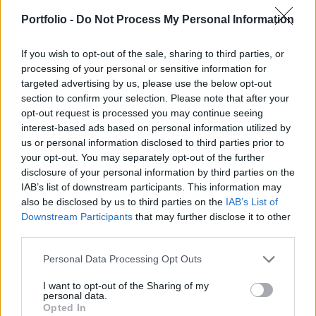
4
0
Válasz erre
Portfolio -
Do Not Process My Personal Information
spieler
2026. 07. 30. 15:27
If you wish to opt-out of the sale, sharing to third parties, or
processing of your personal or sensitive information for
Marcus Söder (bajor miniszterelnök) és Magyar Péter mai közös
targeted advertising by us, please use the below opt-out
sajtótájékoztatóján mindketten hangsúlyozták a közös védelem
section to confirm your selection. Please note that after your
ipari együttműködések fontosságát.Bajor védelem ipari cégek itt:
opt-out request is processed you may continue seeing
interest-based ads based on personal information utilized by
https://bayern-business.de/ruestungsunternehmen-bayern/
us or personal information disclosed to third parties prior to
5
1
Válasz erre
your opt-out. You may separately opt-out of the further
disclosure of your personal information by third parties on the
IAB’s list of downstream participants. This information may
spieler
2026. 07. 28. 17:34
also be disclosed by us to third parties on the
IAB’s List of
Downstream Participants
that may further disclose it to other
z 2280
third parties.
1
0
Válasz erre
Personal Data Processing Opt Outs
I want to opt-out of the Sharing of my
simonzoli13
2026. 07. 28. 16:56
personal data.
Opted In