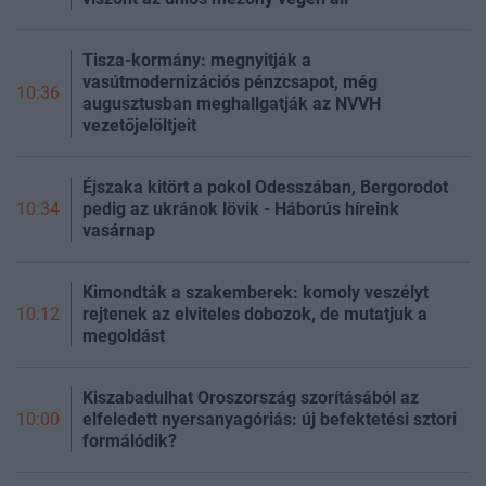
Tisza-kormány: megnyitják a
vasútmodernizációs pénzcsapot, még
10:36
augusztusban meghallgatják az NVVH
vezetőjelöltjeit
Éjszaka kitört a pokol Odesszában, Bergorodot
pedig az ukránok lövik - Háborús híreink
10:34
vasárnap
Kimondták a szakemberek: komoly veszélyt
rejtenek az elviteles dobozok, de mutatjuk a
10:12
megoldást
Kiszabadulhat Oroszország szorításából az
elfeledett nyersanyagóriás: új befektetési sztori
10:00
formálódik?