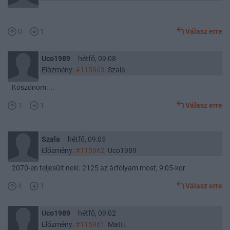
0
1
Válasz erre
Uco1989
hétfő, 09:08
Előzmény:
#115963
Szala
Köszönöm....
1
1
Válasz erre
Szala
hétfő, 09:05
Előzmény:
#115962
Uco1989
2070-en teljesült neki. 2125 az árfolyam most, 9:05-kor
4
1
Válasz erre
Uco1989
hétfő, 09:02
Előzmény:
#115961
Matti