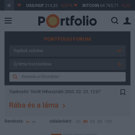
0,61%
USD/HUF
314,20
-0,87%
BITCOIN
64 765,71
-0,22%
PORTFOLIO FORUM
Topikok szűrése
Új téma hozzáadása
Topiknyitó:
Törölt felhasználó
2003. 02. 23. 12:07
Rába és a láma
Rendezés:
oldalanként:
20
40
60
80
100