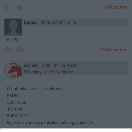
3
1
Válasz erre
Optika
2026. 07. 30. 16:26
R 2290
3
0
Válasz erre
oxylant
2026. 07. 30. 15:37
Előzmény:
#115954
spieler
Ok, ok, olvasta en is,de pihi van..
RM:98
CSG;16.58
4IG:1740
RÁBA:2215...
Egyelőre nyár van, pancsikáznak naggyaink..😉