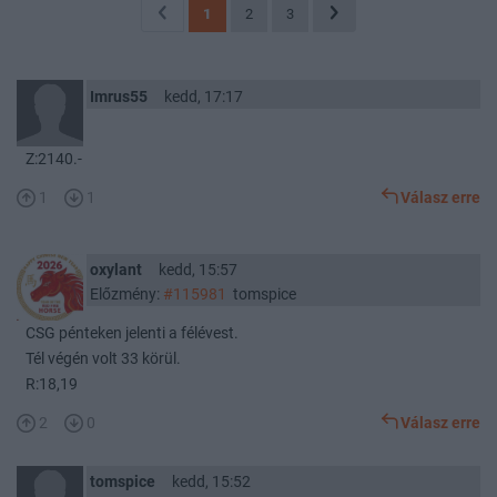
1
2
3
Imrus55
kedd, 17:17
Z:2140.-
1
1
Válasz erre
oxylant
kedd, 15:57
Előzmény:
#115981
tomspice
CSG pénteken jelenti a félévest.
Tél végén volt 33 körül.
R:18,19
2
0
Válasz erre
tomspice
kedd, 15:52