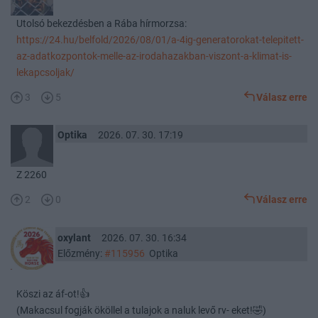
Utolsó bekezdésben a Rába hírmorzsa:
https://24.hu/belfold/2026/08/01/a-4ig-generatorokat-telepitett-
az-adatkozpontok-melle-az-irodahazakban-viszont-a-klimat-is-
lekapcsoljak/
3
5
Válasz erre
Optika
2026. 07. 30. 17:19
Z 2260
2
0
Válasz erre
oxylant
2026. 07. 30. 16:34
Előzmény:
#115956
Optika
Köszi az áf-ot!👍
(Makacsul fogják ököllel a tulajok a naluk levő rv- eket!🤣)