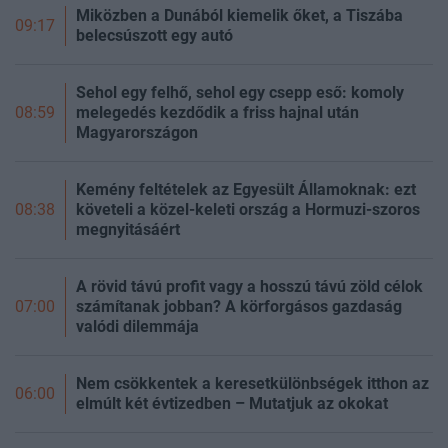
Miközben a Dunából kiemelik őket, a Tiszába
09:17
belecsúszott egy autó
Sehol egy felhő, sehol egy csepp eső: komoly
melegedés kezdődik a friss hajnal után
08:59
Magyarországon
Kemény feltételek az Egyesült Államoknak: ezt
követeli a közel-keleti ország a Hormuzi-szoros
08:38
megnyitásáért
A rövid távú profit vagy a hosszú távú zöld célok
számítanak jobban? A körforgásos gazdaság
07:00
valódi dilemmája
Nem csökkentek a keresetkülönbségek itthon az
06:00
elmúlt két évtizedben – Mutatjuk az okokat