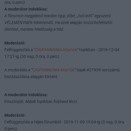
óra, 0 perc)
A moderátor indoklása:
A fórumon megjelenő minden tipp, ötlet, „tuti infó” egyszerű
VÉLEMÉNYNEK tekintendő. Ha ezek alapján hozol befektetői
döntést, minden felelősség a tiéd.
Moderáció:
Felfüggesztés a "
CIGPANNONIA kitartók
" topikban - 2019-12-04
17:27-ig (30 nap, 0 óra, 0 perc)
A moderálás a "
CIGPANNONIA kitartók
" topik #21939 sorszámú
hozzászólása alapján történt.
A moderátor indoklása:
Köszönjük. Másik topikban folytasd lécci.
Moderáció:
Felfüggesztés a teljes fórumból - 2019-11-09 19:04-ig (5 nap, 0 óra,
0 perc)