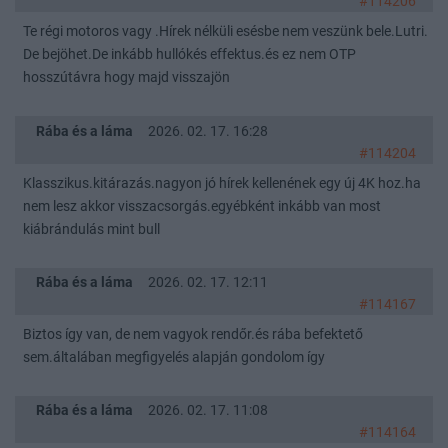
#114206
Te régi motoros vagy .Hírek nélküli esésbe nem veszünk bele.Lutri.
De bejöhet.De inkább hullókés effektus.és ez nem OTP
hosszútávra hogy majd visszajön
Rába és a láma
2026. 02. 17. 16:28
#114204
Klasszikus.kitárazás.nagyon jó hírek kellenének egy új 4K hoz.ha
nem lesz akkor visszacsorgás.egyébként inkább van most
kiábrándulás mint bull
Rába és a láma
2026. 02. 17. 12:11
#114167
Biztos így van, de nem vagyok rendőr.és rába befektető
sem.általában megfigyelés alapján gondolom így
Rába és a láma
2026. 02. 17. 11:08
#114164