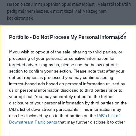
Hasonló szitu mint appeninn opus masterplast . Választások után
pedig már nem lesz NER most kiszállnak valszeg nem
kockáztatnak
Rába és a láma
2026. 02. 17. 11:01
Portfolio -
Do Not Process My Personal Information
#114163
Nem nőnek égig a fák .ÁP 7% biztos 5év ingatlan új esetleg.vagy
If you wish to opt-out of the sale, sharing to third parties, or
merci
processing of your personal or sensitive information for
targeted advertising by us, please use the below opt-out
section to confirm your selection. Please note that after your
Rába és a láma
2026. 02. 17. 10:56
opt-out request is processed you may continue seeing
#114160
interest-based ads based on personal information utilized by
Kis kötésekkel fel nagyobb kötésekkel le.egyértelmű szórás.nagy
us or personal information disclosed to third parties prior to
forgalommal
your opt-out. You may separately opt-out of the further
disclosure of your personal information by third parties on the
IAB’s list of downstream participants. This information may
Rába és a láma
2026. 02. 17. 10:39
also be disclosed by us to third parties on the
IAB’s List of
#114157
Downstream Participants
that may further disclose it to other
Ha valaki kitartóan , becsületesen megkeresi akár egy új Merci árát
third parties.
akkor az szánalmas?akkor nyugaton mindenki szánalmas ezek