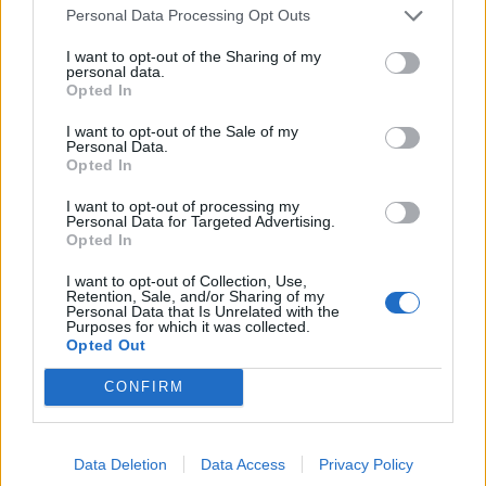
Personal Data Processing Opt Outs
szerint.öcsém te tudsz
I want to opt-out of the Sharing of my
personal data.
Rába és a láma
2026. 02. 17. 10:35
Opted In
#114155
I want to opt-out of the Sale of my
Ha nem veszi tovább a NER akkor történelmi mélypont
Personal Data.
Opted In
Rába és a láma
2026. 02. 17. 10:33
I want to opt-out of processing my
#114154
Personal Data for Targeted Advertising.
Opted In
Főleg a fideszesek
I want to opt-out of Collection, Use,
Retention, Sale, and/or Sharing of my
Rába és a láma
2025. 04. 15. 15:55
Personal Data that Is Unrelated with the
Purposes for which it was collected.
#109685
Opted Out
Nagyon kreatív vagy, csak éppen a Rábát nem érdekli
CONFIRM
mindezt.valami már csak bejön egyszer a jóslásaidból
Rába és a láma
2025. 04. 11. 14:18
Data Deletion
Data Access
Privacy Policy
#109676