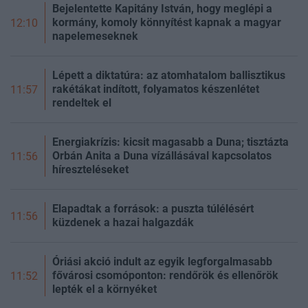
Bejelentette Kapitány István, hogy meglépi a
kormány, komoly könnyítést kapnak a magyar
12:10
napelemeseknek
Lépett a diktatúra: az atomhatalom ballisztikus
rakétákat indított, folyamatos készenlétet
11:57
rendeltek el
Energiakrízis: kicsit magasabb a Duna; tisztázta
Orbán Anita a Duna vízállásával kapcsolatos
11:56
híreszteléseket
Elapadtak a források: a puszta túlélésért
11:56
küzdenek a hazai halgazdák
Óriási akció indult az egyik legforgalmasabb
fővárosi csomóponton: rendőrök és ellenőrök
11:52
lepték el a környéket