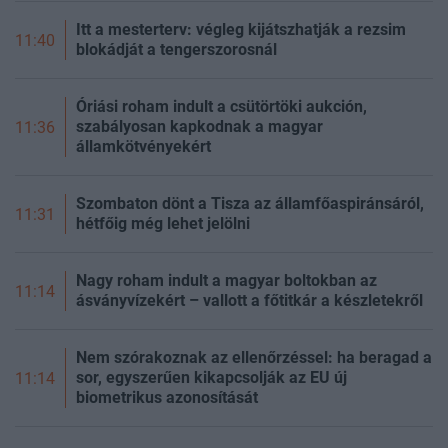
Itt a mesterterv: végleg kijátszhatják a rezsim
11:40
blokádját a tengerszorosnál
Óriási roham indult a csütörtöki aukción,
szabályosan kapkodnak a magyar
11:36
államkötvényekért
Szombaton dönt a Tisza az államfőaspiránsáról,
11:31
hétfőig még lehet jelölni
Nagy roham indult a magyar boltokban az
11:14
ásványvízekért – vallott a főtitkár a készletekről
Nem szórakoznak az ellenőrzéssel: ha beragad a
sor, egyszerűen kikapcsolják az EU új
11:14
biometrikus azonosítását