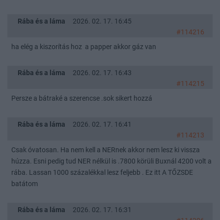
Rába és a láma
2026. 02. 17. 16:45
#114216
ha elég a kiszorítás hoz a papper akkor gáz van
Rába és a láma
2026. 02. 17. 16:43
#114215
Persze a bátraké a szerencse .sok sikert hozzá
Rába és a láma
2026. 02. 17. 16:41
#114213
Csak óvatosan. Ha nem kell a NERnek akkor nem lesz ki vissza
húzza. Esni pedig tud NER nélkül is .7800 körüli Buxnál 4200 volt a
rába. Lassan 1000 százalékkal lesz feljebb . Ez itt A TŐZSDE
batátom
Rába és a láma
2026. 02. 17. 16:31