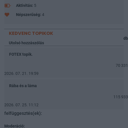
Aktivitás:
5
Népszerűség:
4
KEDVENC TOPIKOK
db
Utolsó hozzászólás
FOTEX topik.
70 331
2026. 07. 21. 19:59
Rába és a láma
115 933
2026. 07. 25. 11:12
felfüggesztés(ek):
Moderáció: