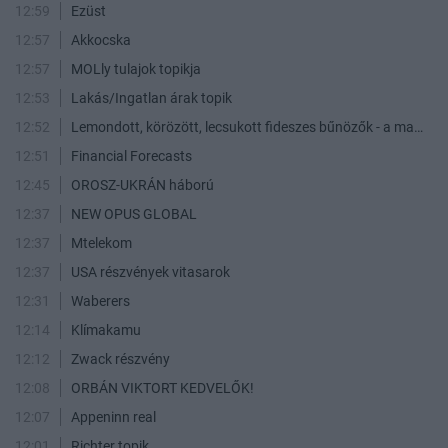
12:59
Ezüst
12:57
Akkocska
12:57
MOLly tulajok topikja
12:53
Lakás/Ingatlan árak topik
12:52
Lemondott, körözött, lecsukott fideszes bűnözők - a maffia végnapjai
12:51
Financial Forecasts
12:45
OROSZ-UKRÁN háború
12:37
NEW OPUS GLOBAL
12:37
Mtelekom
12:37
USA részvények vitasarok
12:31
Waberers
12:14
Klímakamu
12:12
Zwack részvény
12:08
ORBÁN VIKTORT KEDVELŐK!
12:07
Appeninn real
12:01
Richter topik