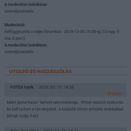
A moderátor indoklása:
személyeskedés
Moderáció:
Felfüggesztés a teljes fórumból - 2019-12-06 19:58-ig (10 nap, 0
óra, 0 perc)
A moderátor indoklása:
személyeskedés
UTOLSÓ 20 HOZZÁSZÓLÁS
FOTEX topik.
2026. 05. 17. 14:33
#70226
Miért jönne haza? Semmi sem indokolja . Itthon viszont ezekután
be kell tartani a törvényeket. A kisbüfik itthon erősebb érdekekkel
bírnak.tudja ő ezt