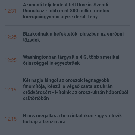
Azonnali feljelentést tett Ruszin-Szendi
Romulusz : több mint 800 millió forintos
12:31
korrupciógyanús ügyre derült fény
Bizakodnak a befektetők, pluszban az európai
12:25
tőzsdék
Washingtonban tárgyalt a 4iG, több amerikai
12:25
óriáscéggel is egyeztettek
Két napja lángol az oroszok legnagyobb
finomítója, készül a végső csata az ukrán
12:19
erődvárosért - Híreink az orosz-ukrán háborúból
csütörtökön
Nincs megállás a benzinkutakon - így változik
12:15
holnap a benzin ára