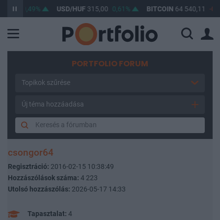
,52
0,49%
USD/HUF
315,00
0,61%
BITCOIN
64 540,11
-0,1%
PORTFOLIO FORUM
Topikok szűrése
Új téma hozzáadása
csongor64
Regisztráció:
2016-02-15 10:38:49
Hozzászólások száma:
4 223
Utolsó hozzászólás:
2026-05-17 14:33
Tapasztalat:
4