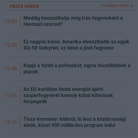
FRISS HÍREK
TOVÁBBI HÍREK
Meddig használhatja még Irán fegyverként a
13:00
Hormuzi-szorost?
Ez nagyon kínos: Amerika elveszthette az egyik
12:59
XQ-58 Valkyriet, ez lehet a jövő fegyvere
Kapja a forint a pofonokat, egyre feszültebbek a
12:49
piacok
Az EU korlátlan tiszta energiát ígérő
szuperfegyverét komoly külső kihívások
12:45
fenyegetik
Tisza-kormány: kiderül, ki lesz a köztársasági
12:31
elnök, közel 900 milliárdos program indul