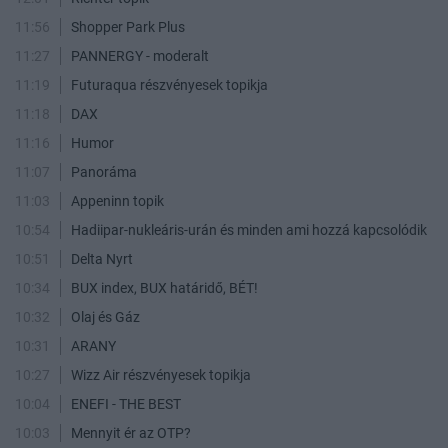
11:56
Shopper Park Plus
11:27
PANNERGY - moderalt
11:19
Futuraqua részvényesek topikja
11:18
DAX
11:16
Humor
11:07
Panoráma
11:03
Appeninn topik
10:54
Hadiipar-nukleáris-urán és minden ami hozzá kapcsolódik
10:51
Delta Nyrt
10:34
BUX index, BUX határidő, BÉT!
10:32
Olaj és Gáz
10:31
ARANY
10:27
Wizz Air részvényesek topikja
10:04
ENEFI - THE BEST
10:03
Mennyit ér az OTP?