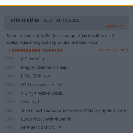
Akkor miért is nem 1700?
Rába és a láma
2025. 04. 10. 20:02
#109672
Mondjuk kibocsátás 2k. Rossz hangulat kis likvidítás miatt
szélsőséges mozgásokat produkál.extra kockázat
LEGFRISSEBB TOPIKOK
ÖSSZES TOPIK
13:11
4IG részvény
13:11
Magyar Állampapír tulajok
13:09
ÉPDUFERR Nyrt.
13:08
OTP részvényesek ide!
13:07
4IG Nyrt reszvenyesek.
13:06
Alteo Nyrt.
13:04
Toka Club/Labanc/Laruska/Vica71/Nacky/Bpali/Oldrider/Josefernando/Mcbull/Kawaszabi
13:03
Eurós részvények vitasarok
13:02
ORBÁN TAKARODJ !!!