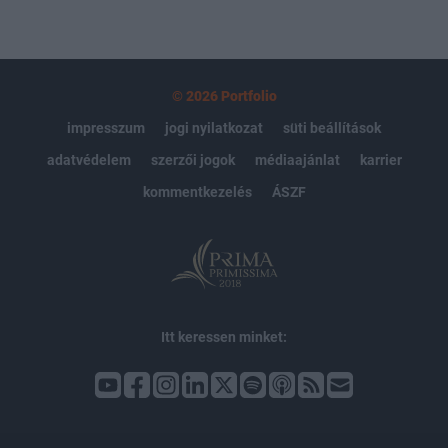
© 2026 Portfolio
impresszum
jogi nyilatkozat
süti beállítások
adatvédelem
szerzői jogok
médiaajánlat
karrier
kommentkezelés
ÁSZF
Itt keressen minket: