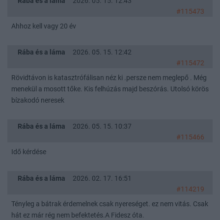
Rába és a láma
2026. 05. 15. 12:43
#115473
Ahhoz kell vagy 20 év
Rába és a láma
2026. 05. 15. 12:42
#115472
Rövidtávon is katasztrófálisan néz ki .persze nem meglepő . Még
menekül a mosott tőke. Kis felhúzás majd beszórás. Utolsó körös
bízakodó neresek
Rába és a láma
2026. 05. 15. 10:37
#115466
Idő kérdése
Rába és a láma
2026. 02. 17. 16:51
#114219
Tényleg a bátrak érdemelnek csak nyereséget. ez nem vitás. Csak
hát ez már rég nem befektetés.A Fidesz óta.