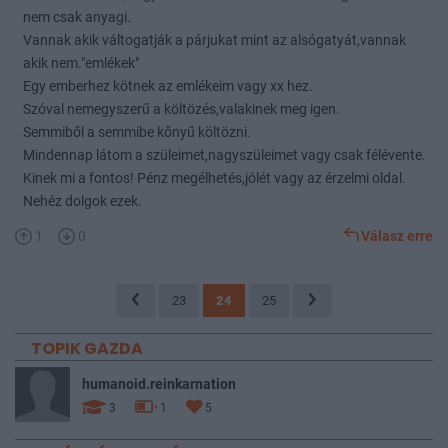
nem csak anyagi.
Vannak akik váltogatják a párjukat mint az alsógatyát,vannak
akik nem."emlékek"
Egy emberhez kötnek az emlékeim vagy xx hez.
Szóval nemegyszerű a költözés,valakinek meg igen.
Semmiből a semmibe kőnyű költözni.
Mindennap látom a szüleimet,nagyszüleimet vagy csak félévente.
Kinek mi a fontos! Pénz megélhetés,jólét vagy az érzelmi oldal.
Nehéz dolgok ezek.
1
0
Válasz erre
23
24
25
TOPIK GAZDA
humanoid.reinkarnation
3
1
5