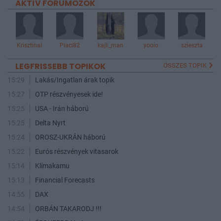
AKTÍV FÓRUMOZÓK
KrisztinaI
Placi82
kajli_man
yooio
szieszta
LEGFRISSEBB TOPIKOK
ÖSSZES TOPIK
15:29
Lakás/Ingatlan árak topik
15:27
OTP részvényesek ide!
15:25
USA - Irán háború
15:25
Delta Nyrt
15:24
OROSZ-UKRÁN háború
15:22
Eurós részvények vitasarok
15:14
Klímakamu
15:13
Financial Forecasts
14:55
DAX
14:54
ORBÁN TAKARODJ !!!