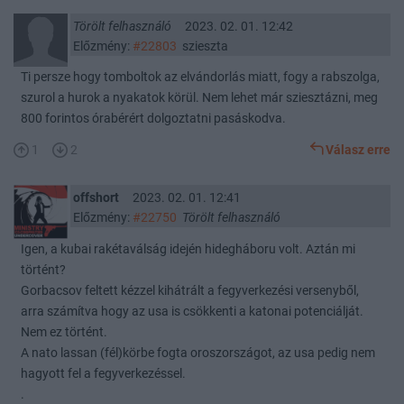
Törölt felhasználó
2023. 02. 01. 12:42
Előzmény:
#22803
szieszta
Ti persze hogy tomboltok az elvándorlás miatt, fogy a rabszolga,
szurol a hurok a nyakatok körül. Nem lehet már sziesztázni, meg
800 forintos órabérért dolgoztatni pasáskodva.
1
2
Válasz erre
offshort
2023. 02. 01. 12:41
Előzmény:
#22750
Törölt felhasználó
Igen, a kubai rakétaválság idején hidegháboru volt. Aztán mi
történt?
Gorbacsov feltett kézzel kihátrált a fegyverkezési versenyből,
arra számítva hogy az usa is csökkenti a katonai potenciálját.
Nem ez történt.
A nato lassan (fél)körbe fogta oroszországot, az usa pedig nem
hagyott fel a fegyverkezéssel.
.