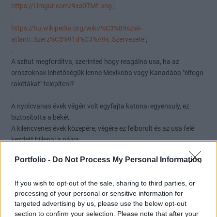
https://i.imgur.com/9xs0TMf.png
;
.
https://hu.wikipedia.org/wiki/%C3%89szak-
atlanti_Szerz%C5%91d%C3%A9s_Szervezete
;
.
A szitut megfordítva, szerinted hogy reagálna usa, ha az
oroszoknak lehetőségük lenne Mexikoba vagy Kanadába "elfogo
rakétákat" telepíteni?
.
A nyolcvanas évek végén volt egyfajta katonai egyensuly, ez
biztosította a békét.
A kilencvenes évek közepére, végére ez felborult és az usa felé
kezdett billenni a pálya.
Szerinted melyik félnek mit kellene lépnie, hogy ez az egyensuly
Portfolio -
Do Not Process My Personal Information
valamennyire vissza álljon, és az oroszoknnak is megnyugtató
legyen?
If you wish to opt-out of the sale, sharing to third parties, or
.
processing of your personal or sensitive information for
Valóban Ukrajnába még nem volt telepítés, de a nato felvétel után
targeted advertising by us, please use the below opt-out
bármikor lehetne!
section to confirm your selection. Please note that after your