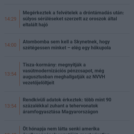
Megérkeztek a felvételek a dróntámadás után:
súlyos sérüléseket szerzett az oroszok által
14:29
eltalált hajó
Atombomba sem kell a Skynetnek, hogy
14:00
szétégessen minket – elég egy hőkupola
Tisza-kormány: megnyitják a
vasútmodernizációs pénzcsapot, még
13:54
augusztusban meghallgatják az NVVH
vezetőjelöltjeit
Rendkívüli adatok érkeztek: több mint 90
százalékkal zuhant a tehervonatok
13:54
áramfogyasztása Magyarországon
Öt hónapja nem látta senki amerika