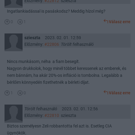
Előzmény:
#22812
szieszta
Ingatlankiadással is pasáskodsz? Meddig hízol még?
0
1
Válasz erre
szieszta
2023. 02. 01. 12:59
Előzmény:
#22806
Törölt felhasználó
Nincs munkásom, néha a fiam besegít.
Nagyon drukkolok, hogy minél többet keressenek az emberek, és
nem bánnám, ha akár 20%-os infláció is tombolna. Legalább a
bérlőim könnyedén fizethetnék a bérleti díjat.
1
0
Válasz erre
Törölt felhasználó
2023. 02. 01. 12:56
Előzmény:
#22810
szieszta
Biztos személyesn Zeli robbantotta fel azt is. Esetleg CIA
ügynökök.