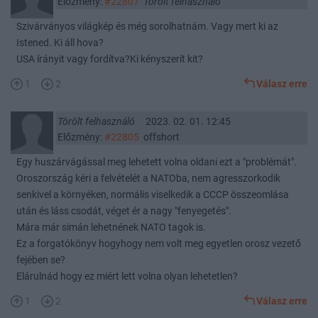
Előzmény:
#22807
Törölt felhasználó
Szivárványos világkép és még sorolhatnám. Vagy mert ki az
Istened. Ki áll hova?
USA írányit vagy fordítva?Ki kényszerít kit?
1
2
Válasz erre
Törölt felhasználó
2023. 02. 01. 12:45
Előzmény:
#22805
offshort
Egy huszárvágással meg lehetett volna oldani ezt a "problémát".
Oroszország kéri a felvételét a NATOba, nem agresszorkodik
senkivel a környéken, normális viselkedik a CCCP összeomlása
után és láss csodát, véget ér a nagy "fenyegetés".
Mára már simán lehetnének NATO tagok is.
Ez a forgatókönyv hogyhogy nem volt meg egyetlen orosz vezető
fejében se?
Elárulnád hogy ez miért lett volna olyan lehetetlen?
1
2
Válasz erre