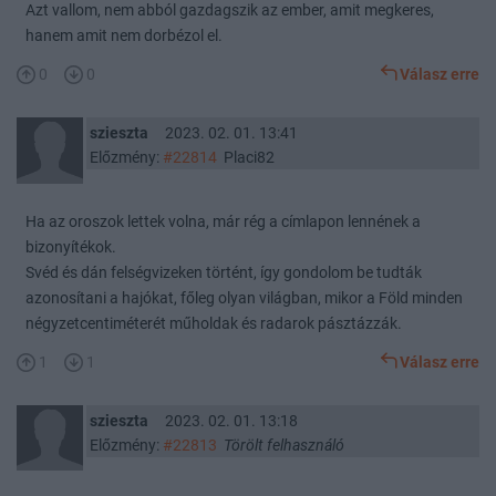
Azt vallom, nem abból gazdagszik az ember, amit megkeres,
hanem amit nem dorbézol el.
0
0
Válasz erre
szieszta
2023. 02. 01. 13:41
Előzmény:
#22814
Placi82
Ha az oroszok lettek volna, már rég a címlapon lennének a
bizonyítékok.
Svéd és dán felségvizeken történt, így gondolom be tudták
azonosítani a hajókat, főleg olyan világban, mikor a Föld minden
négyzetcentiméterét műholdak és radarok pásztázzák.
1
1
Válasz erre
szieszta
2023. 02. 01. 13:18
Előzmény:
#22813
Törölt felhasználó