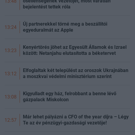
ősellenségének vezetőjét, most váratlan
13:48
bejelentést tettek róla
Új partnerekkel törné meg a beszállítói
13:24
egyeduralmát az Apple
Kenyértörés jöhet az Egyesült Államok és Izrael
13:23
között: Netanjahu elutasította a béketervet
Elfoglaltak két települést az oroszok Ukrajnában
13:12
a moszkvai védelmi minisztérium szerint
Kigyulladt egy ház, felrobbant a benne lévő
13:08
gázpalack Miskolcon
Már lehet pályázni a CFO of the year díjra – Légy
12:57
Te az év pénzügyi-gazdasági vezetője!