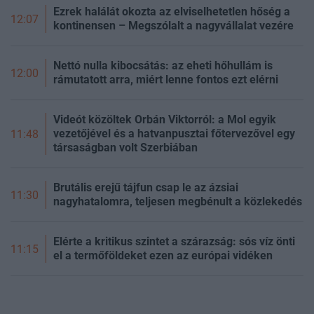
Ezrek halálát okozta az elviselhetetlen hőség a
12:07
kontinensen – Megszólalt a nagyvállalat vezére
Nettó nulla kibocsátás: az eheti hőhullám is
12:00
rámutatott arra, miért lenne fontos ezt elérni
Videót közöltek Orbán Viktorról: a Mol egyik
vezetőjével és a hatvanpusztai főtervezővel egy
11:48
társaságban volt Szerbiában
Brutális erejű tájfun csap le az ázsiai
11:30
nagyhatalomra, teljesen megbénult a közlekedés
Elérte a kritikus szintet a szárazság: sós víz önti
11:15
el a termőföldeket ezen az európai vidéken