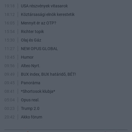
19:18
USA részvények vitasarok
18:12
Köztársasági elnök kerestetik
16:05
Mennyit ér az OTP?
15:54
Richter topik
15:30
Olaj és Gáz
11:27
NEW OPUS GLOBAL
10:45
Humor
09:56
Alteo Nyrt.
09:49
BUX index, BUX határidő, BÉT!
09:45
Panoráma
08:41
*Shortosok klubja*
05:04
Opus real.
00:23
Trump 2.0
20:42
Akko fórum