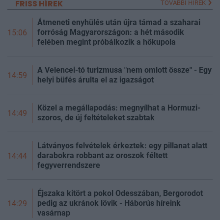
FRISS HÍREK
TOVÁBBI HÍREK
Átmeneti enyhülés után újra támad a szaharai
forróság Magyarországon: a hét második
15:06
felében megint próbálkozik a hőkupola
A Velencei-tó turizmusa "nem omlott össze" - Egy
14:59
helyi büfés árulta el az igazságot
Közel a megállapodás: megnyílhat a Hormuzi-
14:49
szoros, de új feltételeket szabtak
Látványos felvételek érkeztek: egy pillanat alatt
darabokra robbant az oroszok féltett
14:44
fegyverrendszere
Éjszaka kitört a pokol Odesszában, Bergorodot
pedig az ukránok lövik - Háborús híreink
14:29
vasárnap