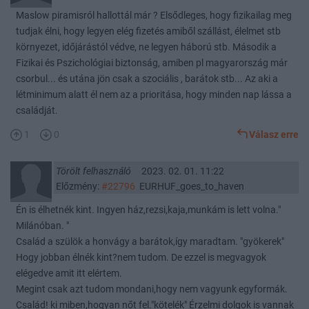
Maslow piramisról hallottál már ? Elsődleges, hogy fizikailag meg
tudjak élni, hogy legyen elég fizetés amiből szállást, élelmet stb
környezet, időjárástól védve, ne legyen háború stb. Második a
Fizikai és Pszichológiai biztonság, amiben pl magyarország már
csorbul... és utána jön csak a szociális , barátok stb... Az aki a
létminimum alatt él nem az a prioritása, hogy minden nap lássa a
családját.
1
0
Válasz erre
Törölt felhasználó
2023. 02. 01. 11:22
Előzmény:
#22796
EURHUF_goes_to_haven
Én is élhetnék kint. Ingyen ház,rezsi,kaja,munkám is lett volna."
Milánóban. "
Család a szülök a honvágy a barátok,így maradtam. "gyökerek"
Hogy jobban élnék kint?nem tudom. De ezzel is megvagyok
elégedve amit itt elértem.
Megint csak azt tudom mondani,hogy nem vagyunk egyformák.
Család! ki miben,hogyan nőt fel."kötelék" Érzelmi dolgok is vannak