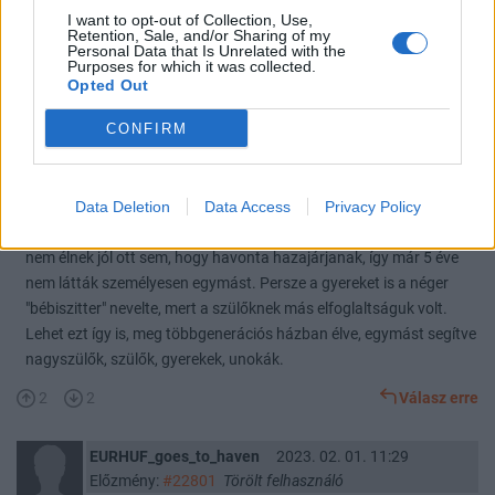
0
0
Válasz erre
I want to opt-out of Collection, Use,
Retention, Sale, and/or Sharing of my
Personal Data that Is Unrelated with the
Purposes for which it was collected.
szieszta
2023. 02. 01. 11:38
Opted Out
Előzmény:
#22801
Törölt felhasználó
CONFIRM
Nemrég találkoztam egy nagymamával, aki angolra járt. Mondom
nincs más dolga?
Data Deletion
Data Access
Privacy Policy
Csak az unokájával akar "messzendzserezni", mert a fia nem
tartotta fontosnak, hogy Amerikában tudjon magyarul is. Annyira
nem élnek jól ott sem, hogy havonta hazajárjanak, így már 5 éve
nem látták személyesen egymást. Persze a gyereket is a néger
"bébiszitter" nevelte, mert a szülőknek más elfoglaltságuk volt.
Lehet ezt így is, meg többgenerációs házban élve, egymást segítve
nagyszülők, szülők, gyerekek, unokák.
2
2
Válasz erre
EURHUF_goes_to_haven
2023. 02. 01. 11:29
Előzmény:
#22801
Törölt felhasználó