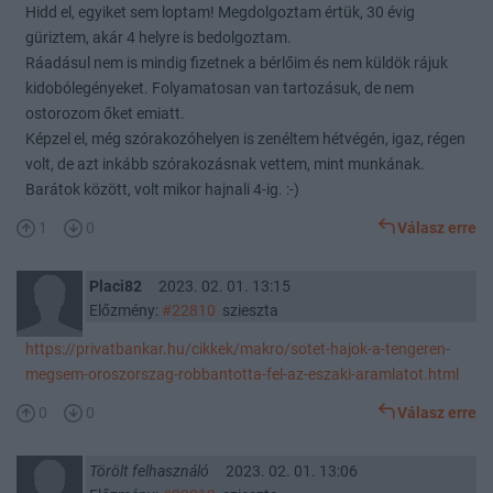
Hidd el, egyiket sem loptam! Megdolgoztam értük, 30 évig
güriztem, akár 4 helyre is bedolgoztam.
Ráadásul nem is mindig fizetnek a bérlőim és nem küldök rájuk
kidobólegényeket. Folyamatosan van tartozásuk, de nem
ostorozom őket emiatt.
Képzel el, még szórakozóhelyen is zenéltem hétvégén, igaz, régen
volt, de azt inkább szórakozásnak vettem, mint munkának.
Barátok között, volt mikor hajnali 4-ig. :-)
1
0
Válasz erre
Placi82
2023. 02. 01. 13:15
Előzmény:
#22810
szieszta
https://privatbankar.hu/cikkek/makro/sotet-hajok-a-tengeren-
megsem-oroszorszag-robbantotta-fel-az-eszaki-aramlatot.html
0
0
Válasz erre
Törölt felhasználó
2023. 02. 01. 13:06