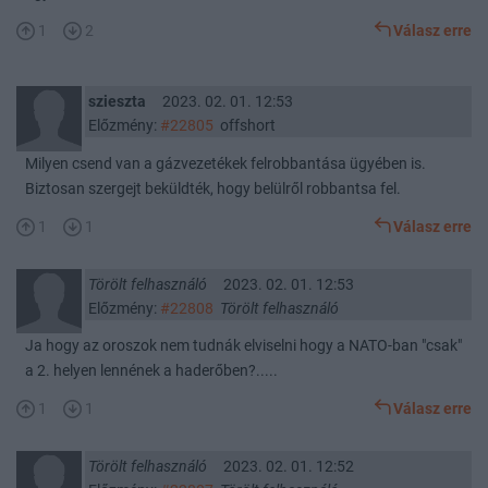
1
2
Válasz erre
szieszta
2023. 02. 01. 12:53
Előzmény:
#22805
offshort
Milyen csend van a gázvezetékek felrobbantása ügyében is.
Biztosan szergejt beküldték, hogy belülről robbantsa fel.
1
1
Válasz erre
Törölt felhasználó
2023. 02. 01. 12:53
Előzmény:
#22808
Törölt felhasználó
Ja hogy az oroszok nem tudnák elviselni hogy a NATO-ban "csak"
a 2. helyen lennének a haderőben?.....
1
1
Válasz erre
Törölt felhasználó
2023. 02. 01. 12:52