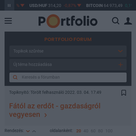
-0,61%
USD/HUF
314,20
-0,87%
BITCOIN
64 973,49
0,1%
PORTFOLIO FORUM
Topikok szűrése
Új téma hozzáadása
Topiknyitó:
Törölt felhasználó
2022. 03. 04. 17:49
Fától az erdőt - gazdaságról
vegyesen
Rendezés:
oldalanként:
20
40
60
80
100