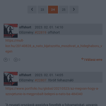
23
24
25
offshort
2023. 02. 01. 14:10
Előzmény:
#22819
offshort
https://mult-
kor.hu/20140828_a_nato_kijatszotta_moszkvat_a_hideghaboru_v
egen
1
0
Válasz erre
offshort
2023. 02. 01. 14:05
Előzmény:
#22807
Törölt felhasználó
https://www.portfolio.hu/global/20210523/az-megvan-hogy-a-
szovjetunio-is-megprobalt-belepni-a-nato-ba-484340
.
"A nyugati országok aggódva figyelték a folyamatokat, ugyanis