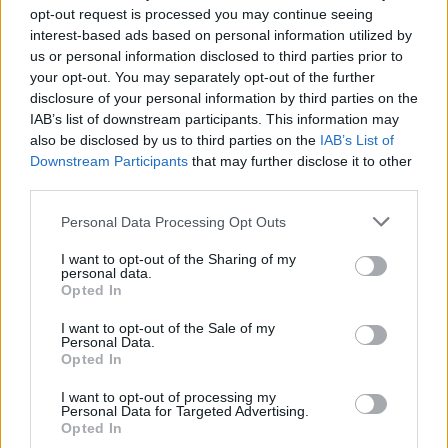
A Lengyelországi és Romániai telepítés után ez eléggé
opt-out request is processed you may continue seeing
valószínűsíthető.
interest-based ads based on personal information utilized by
Ezekkel az "elfogo rakéta" rendszerekkel az a gondja az
us or personal information disclosed to third parties prior to
oroszoknak,
your opt-out. You may separately opt-out of the further
hogy bármikor ÉSZREVÉTLENÜL kicserélhetőek támadó
disclosure of your personal information by third parties on the
atomtöltetűekre!
IAB’s list of downstream participants. This information may
.
also be disclosed by us to third parties on the
IAB’s List of
Downstream Participants
that may further disclose it to other
Egyébként minek szemetezel? A miértekre kerestem válaszokat.
third parties.
Ha azt keresgélném hogy orbán miért lett antidemokrata, akkor a
szemedben orbán fan lennék?
Personal Data Processing Opt Outs
Nem, nem szeretnék "orosz rendszert".
Nem szeretem ha ellenzékiek véletlenül kiesnek az ablakon, vagy
I want to opt-out of the Sharing of my
personal data.
egy tea után élettelenül fordulnak le az asztalról!
Opted In
2
1
Válasz erre
I want to opt-out of the Sale of my
Personal Data.
Opted In
kajli_man
2023. 02. 01. 11:44
Előzmény:
#22794
Törölt felhasználó
I want to opt-out of processing my
Personal Data for Targeted Advertising.
Az EU meg a NATO két külön dolog, nem?
Opted In