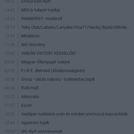
14:52
ÉPDUFERR Nyrt.
14:42
MOLly tulajok topikja
14:33
PANNERGY - moderalt
14:14
Toka Club/Labanc/Laruska/Vica71/Nacky/Bpali/Oldrider/Josefernando/Mcbull/Kawaszabi
13:53
Mtelekom
11:36
4IG részvény
10:42
ORBÁN VIKTORT KEDVELŐK!
09:20
Magyar Állampapír tulajok
09:00
F.I.R.E. életmód (általánosságban)
08:56
Orosz - Ukrán háború - trollmentes topik
00:34
EUR/HUF
22:22
Akkocska
21:57
Ezüst
20:52
Hadiipar-nukleáris-urán és minden ami hozzá kapcsolódik
19:44
Appeninn topik
19:26
4IG Nyrt reszvenyesek.