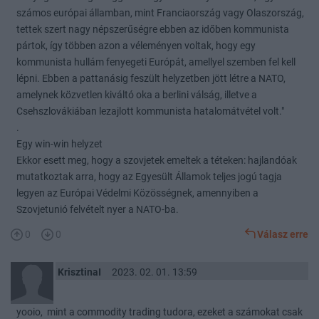
számos európai államban, mint Franciaország vagy Olaszország,
tettek szert nagy népszerűségre ebben az időben kommunista
pártok, így többen azon a véleményen voltak, hogy egy
kommunista hullám fenyegeti Európát, amellyel szemben fel kell
lépni. Ebben a pattanásig feszült helyzetben jött létre a NATO,
amelynek közvetlen kiváltó oka a berlini válság, illetve a
Csehszlovákiában lezajlott kommunista hatalomátvétel volt."
.
Egy win-win helyzet
Ekkor esett meg, hogy a szovjetek emeltek a téteken: hajlandóak
mutatkoztak arra, hogy az Egyesült Államok teljes jogú tagja
legyen az Európai Védelmi Közösségnek, amennyiben a
Szovjetunió felvételt nyer a NATO-ba.
0
0
Válasz erre
KrisztinaI
2023. 02. 01. 13:59
yooio, mint a commodity trading tudora, ezeket a számokat csak