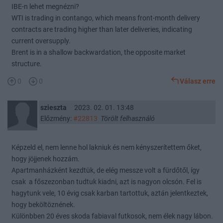
IBE-n lehet megnézni?
WTI is trading in contango, which means front-month delivery
contracts are trading higher than later deliveries, indicating
current oversupply.
Brent is in a shallow backwardation, the opposite market
structure.
0
0
Válasz erre
szieszta
2023. 02. 01. 13:48
Előzmény:
#22813
Törölt felhasználó
Képzeld el, nem lenne hol lakniuk és nem kényszerítettem őket,
hogy jöjjenek hozzám.
Apartmanházként kezdtük, de elég messze volt a fürdőtől, így
csak a főszezonban tudtuk kiadni, azt is nagyon olcsón. Fel is
hagytunk vele, 10 évig csak karban tartottuk, aztán jelentkeztek,
hogy beköltöznének.
Különbben 20 éves skoda fabiaval futkosok, nem élek nagy lábon.