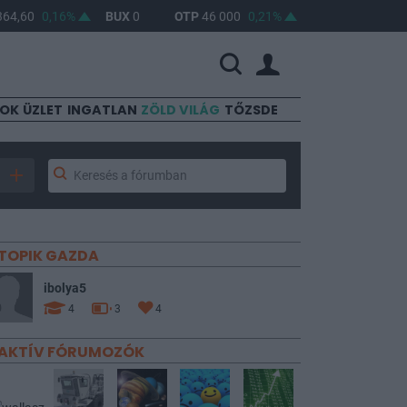
60
0,16%
BUX
0
OTP
46 000
0,21%
MOL
4 670
0,64%
SOK
ÜZLET
INGATLAN
ZÖLD VILÁG
TŐZSDE
TOPIK GAZDA
ibolya5
4
3
4
AKTÍV FÓRUMOZÓK