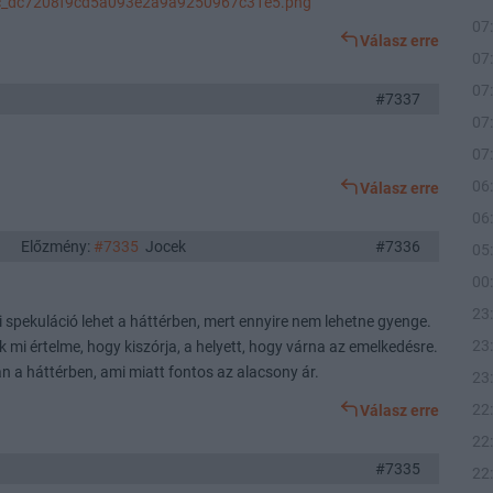
/tvc_dc7208f9cd5a093e2a9a9250967c31e5.png
07
Válasz erre
07
07
#7337
07
07
06
Válasz erre
06
Előzmény:
#7335
Jocek
#7336
05
00
23
mi spekuláció lehet a háttérben, mert ennyire nem lehetne gyenge.
23
 mi értelme, hogy kiszórja, a helyett, hogy várna az emelkedésre.
an a háttérben, ami miatt fontos az alacsony ár.
23
22
Válasz erre
22
#7335
22