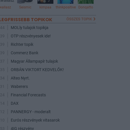
wallasz
Seismic
kimpaa
thinkpositive
Donqatto
LEGFRISSEBB TOPIKOK
ÖSSZES TOPIK
:44
MOLly tulajok topikja
:39
OTP részvényesek ide!
:39
Richter topik
:39
Commerz Bank
:37
Magyar Állampapír tulajok
:35
ORBÁN VIKTORT KEDVELŐK!
:34
Alteo Nyrt.
:31
Waberers
:24
Financial Forecasts
:14
DAX
:12
PANNERGY - moderalt
:10
Eurós részvények vitasarok
:53
4IG részvény