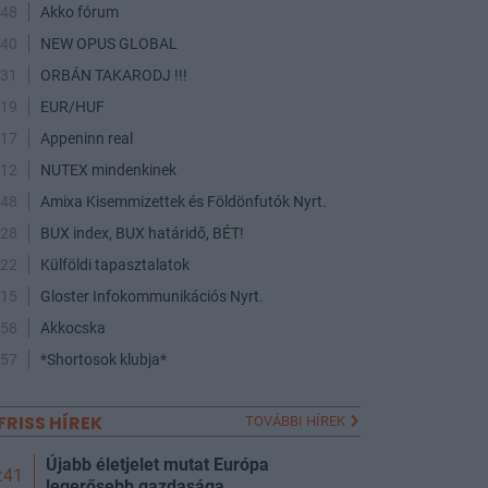
:48
Akko fórum
:40
NEW OPUS GLOBAL
:31
ORBÁN TAKARODJ !!!
:19
EUR/HUF
:17
Appeninn real
:12
NUTEX mindenkinek
:48
Amixa Kisemmizettek és Földönfutók Nyrt.
:28
BUX index, BUX határidő, BÉT!
:22
Külföldi tapasztalatok
:15
Gloster Infokommunikációs Nyrt.
:58
Akkocska
:57
*Shortosok klubja*
FRISS HÍREK
TOVÁBBI HÍREK
Újabb életjelet mutat Európa
:41
legerősebb gazdasága