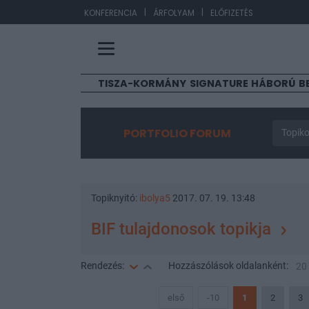
|
|
EUR/
KONFERENCIA
ÁRFOLYAM
ELŐFIZETÉS
TISZA-KORMÁNY
SIGNATURE
HÁBORÚ
B
PORTFOLIO FORUM
Topiko
Topiknyitó:
ibolya5
2017. 07. 19. 13:48
BIF tulajdonosok topikja
Rendezés:
Hozzászólások
oldalanként:
20
első
-10
1
2
3