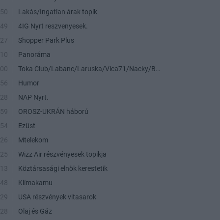
:50
Lakás/Ingatlan árak topik
:49
4IG Nyrt reszvenyesek.
:27
Shopper Park Plus
:10
Panoráma
:00
Toka Club/Labanc/Laruska/Vica71/Nacky/Bpali/Oldrider/Josefernando/Mcbull/Kawaszabi
:56
Humor
:28
NAP Nyrt.
:59
OROSZ-UKRÁN háború
:54
Ezüst
:26
Mtelekom
:25
Wizz Air részvényesek topikja
:13
Köztársasági elnök kerestetik
:48
Klímakamu
:29
USA részvények vitasarok
:28
Olaj és Gáz