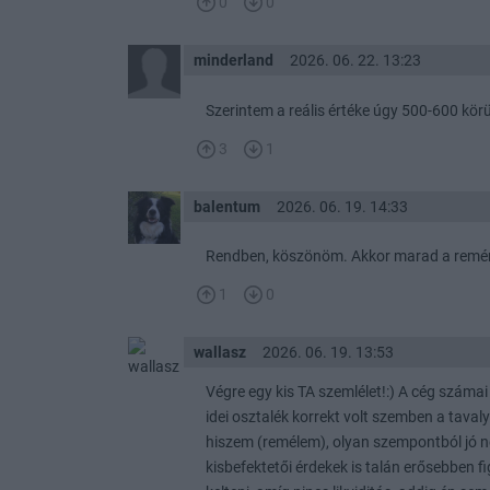
0
0
minderland
2026. 06. 22. 13:23
Szerintem a reális értéke úgy 500-600 körü
3
1
balentum
2026. 06. 19. 14:33
Rendben, köszönöm. Akkor marad a remény
1
0
wallasz
2026. 06. 19. 13:53
Végre egy kis TA szemlélet!:) A cég számai
idei osztalék korrekt volt szemben a tavaly
hiszem (remélem), olyan szempontból jó ne
kisbefektetői érdekek is talán erősebben 