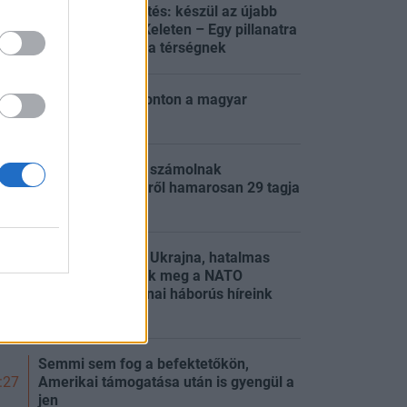
Hírszerzési jelentés: készül az újabb
háború a Közel-Keleten – Egy pillanatra
:32
sem lesz nyugta a térségnek
Évtizedes mélyponton a magyar
:30
infláció!
Páros bővítéssel számolnak
Brüsszelben, 27-ről hamarosan 29 tagja
:30
lehet az uniónak
Elitklubba lép be Ukrajna, hatalmas
robbanást előztek meg a NATO
:29
repterén – Ukrajnai háborús híreink
pénteken
Semmi sem fog a befektetőkön,
Amerikai támogatása után is gyengül a
:27
jen