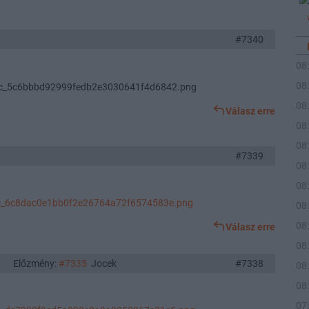
#7340
08
08
/tvc_5c6bbbd92999fedb2e3030641f4d6842.png
08
Válasz erre
08
08
#7339
08
08
/tvc_6c8dac0e1bb0f2e26764a72f6574583e.png
08
08
Válasz erre
08
Előzmény:
#7335
Jocek
#7338
08
08
07