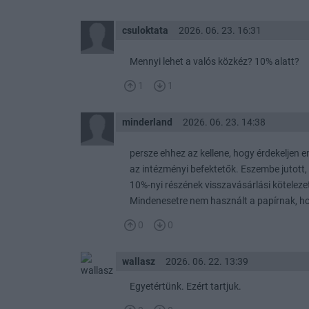
csuloktata
2026. 06. 23. 16:31
Mennyi lehet a valós közkéz? 10% alatt?
1
1
minderland
2026. 06. 23. 14:38
persze ehhez az kellene, hogy érdekeljen 
az intézményi befektetők. Eszembe jutott,
10%-nyi részének visszavásárlási kötelezett
Mindenesetre nem használt a papírnak, ho
0
0
wallasz
2026. 06. 22. 13:39
Egyetértünk. Ezért tartjuk.