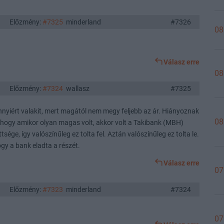
Előzmény:
#7325
minderland
#7326
08
Válasz erre
08
Előzmény:
#7324
wallasz
#7325
ennyiért valakit, mert magától nem megy feljebb az ár. Hiányoznak
08
 hogy amikor olyan magas volt, akkor volt a Takibank (MBH)
sége, így valószínűleg ez tolta fel. Aztán valószínűleg ez tolta le.
gy a bank eladta a részét.
Válasz erre
07
Előzmény:
#7323
minderland
#7324
07