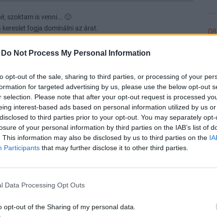
r, szoktam is venni... 🙂
 kereslet fogja dominálni az árat.
08
Válasz erre
-
Do Not Process My Personal Information
Előzmény:
#7330
Jocek
#7331
08
to opt-out of the sale, sharing to third parties, or processing of your per
formation for targeted advertising by us, please use the below opt-out s
k lefelé az ajánlataikkal, úgy sehogy.
r selection. Please note that after your opt-out request is processed y
eing interest-based ads based on personal information utilized by us or
Válasz erre
08
disclosed to third parties prior to your opt-out. You may separately opt-
losure of your personal information by third parties on the IAB’s list of
. This information may also be disclosed by us to third parties on the
IA
#7330
Participants
that may further disclose it to other third parties.
08
/tvc_b6ae3405c502768025417fc7a058d7b4.png
l Data Processing Opt Outs
08
/tvc_6f463a10522dd0be47bbfc90d0e5f2bd.png
o opt-out of the Sharing of my personal data.
Válasz erre