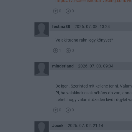
https://tvc-screenshots.investing.com
0
0
festina88
2026. 07. 08. 13:24
Valaki tudna rakni egy könyvet?
1
0
minderland
2026. 07. 03. 09:34
De igen. Szerinted mit kellene tenni. Vala
Pl, ha valakinek csak néhány db van, annak
Lehet, hogy valami tőzsdén kívüli ügylet v
0
0
Jocek
2026. 07. 02. 21:14