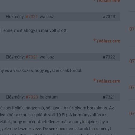
Válasz erre
Előzmény:
#7321
wallasz
#7323
07
l lenne, mint ahogyan már volt is ott.
Válasz erre
Előzmény:
#7321
wallasz
#7322
07
 és a várakozás, hogy egyszer csak fordul.
Válasz erre
07
Előzmény:
#7320
balentum
#7321
 és portfóliója nagyon jó, sőt javul! Az árfolyam borzalmas. Az
07
ival (bár akkor is legalább volt 10 Ft). A kormányváltás azt
künk, hogy nem érinthetetlenek már a nagytulajaink, így a
figyelembe lesznek véve. De senkiben nem akarok hiú reményt