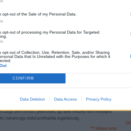
In
08
#7329
o opt-out of the Sale of my Personal Data.
In
to opt-out of processing my Personal Data for Targeted
08
ing.
Válasz erre
In
o opt-out of Collection, Use, Retention, Sale, and/or Sharing
Előzmény:
#7298
Jocek
#7328
ersonal Data that Is Unrelated with the Purposes for which it
08
lected.
Out
Válasz erre
CONFIRM
08
#7327
Data Deletion
Data Access
Privacy Policy
zottsága sem romlott jelentősen, így ilyen veszély nem fenyegeti.
t, hanem egy stabil profitabilis ingatlancég.
08
Válasz erre