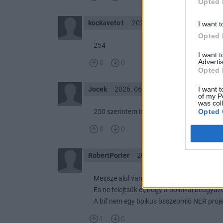
Opted 
kockaveto1
2026. 06. 24. 17:13
I want t
Opted 
254
I want 
Advertis
0
0
Opted 
I want t
Jocek
2026. 06. 24. 14:33
of my P
was col
Opted 
250 szerintem időben jeleztem.
0
0
RobertPorter
2026. 06. 24. 14:23
Messze alul van értékelve a cég jelenleg.
És ne felejtsük el, hogy a politikai beágya
A bif nem egy tipikus összeomló NER projek
1
0