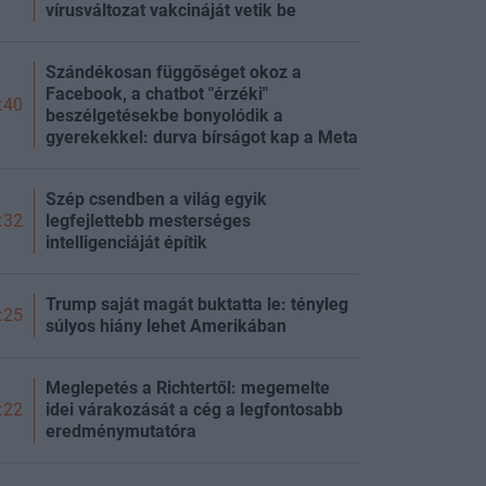
vírusváltozat vakcináját vetik be
Szándékosan függőséget okoz a
Facebook, a chatbot "érzéki"
:40
beszélgetésekbe bonyolódik a
gyerekekkel: durva bírságot kap a Meta
Szép csendben a világ egyik
legfejlettebb mesterséges
:32
intelligenciáját építik
Trump saját magát buktatta le: tényleg
:25
súlyos hiány lehet Amerikában
Meglepetés a Richtertől: megemelte
idei várakozását a cég a legfontosabb
:22
eredménymutatóra