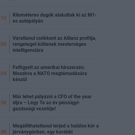
Kilométeres dugók alakultak ki az M1-
:10
es autópályán
Váratlanul csökkent az Allianz profitja,
rengeteget költenek mesterséges
:09
intelligenciára
Felfigyelt az amerikai hírszerzés:
Moszkva a NATO megtámadására
:04
készül
Már lehet pályázni a CFO of the year
díjra – Légy Te az év pénzügyi-
:58
gazdasági vezetője!
Megállíthatatlanul terjed a halálos kór a
járványgócban, egy korábbi
:48