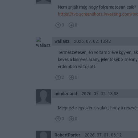
Nem unják még hogy folyamatosan esik?
https://tvc-screenshots.investing.com
0
0
wallasz
2026. 07. 02. 13:42
Természetesen, én voltam 3 éve kgy-en, ak
kevés a kisrv-es arány, jelentősebb ,menn
érdemben változott.
2
0
minderland
2026. 07. 02. 13:38
Megnézte egyszer is valaki, hogy a részv
0
0
RobertPorter
2026. 07. 01. 06:12