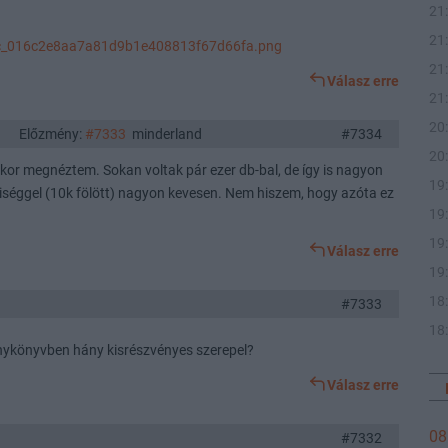
21
21
/tvc_016c2e8aa7a81d9b1e408813f67d66fa.png
21
Válasz erre
21
20
Előzmény:
#7333
minderland
#7334
20
kor megnéztem. Sokan voltak pár ezer db-bal, de így is nagyon
19
yiséggel (10k fölött) nagyon kevesen. Nem hiszem, hogy azóta ez
19
19
Válasz erre
19
18
#7333
18
énykönyvben hány kisrészvényes szerepel?
Válasz erre
08
#7332