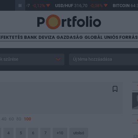
HUF
364,97
-0,12%
USD/HUF
316,70
-0,08%
BITCOIN
64 364,
EFEKTETÉS
BANK
DEVIZA
GAZDASÁG
GLOBÁL
UNIÓS FORRÁ
k szűrése
Új téma hozzáadása
40
60
80
100
4
5
6
7
+10
utolsó