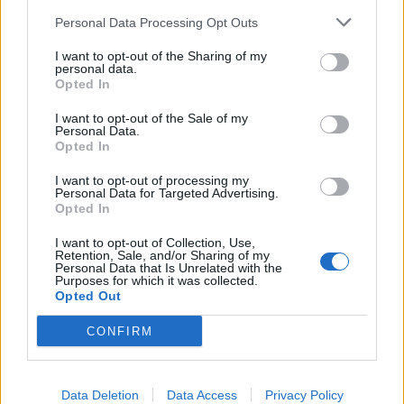
Ezüst
2026. 07. 14. 23:06
Personal Data Processing Opt Outs
#41273
I want to opt-out of the Sharing of my
Ő teszi ki, de csak copyzza külföldi face csoportokból...
personal data.
Opted In
Wizz Air részvényesek topikja
2026. 06. 16. 09:13
I want to opt-out of the Sale of my
Personal Data.
#4930
Opted In
Ennél sokkal árnyaltabb és sokváltozós az olajsztori (is). Az orosz
I want to opt-out of processing my
olaj ha valamennyire visszatér, csak töredéke lesz a szállítás, mint
Personal Data for Targeted Advertising.
korábban. A Barátság évei meg vannak számlálva, nagyon
Opted In
helyesen. Kiépülnek, kiépültek az alternatív útvonalak olajból és
I want to opt-out of Collection, Use,
gázból is, közben folyik a megújulók rohamos terjedése.
Retention, Sale, and/or Sharing of my
Európának stratégiai érdeke leválni az orosz olajról, és remélem
Personal Data that Is Unrelated with the
Purposes for which it was collected.
nem követi el még egyszer azt a hibát, hogy az általa kifizetett
Opted Out
olajból fog oroszország ismét felkészülni egy háborúra.
CONFIRM
OTTone
2026. 06. 06. 09:35
#98917
Data Deletion
Data Access
Privacy Policy
Apropó kihallgatás.