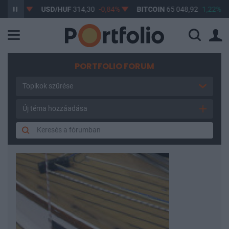
63%
USD/HUF
314,30
-0,84%
BITCOIN
65 048,92
1,22%
B
PORTFOLIO FORUM
Topikok szűrése
Új téma hozzáadása