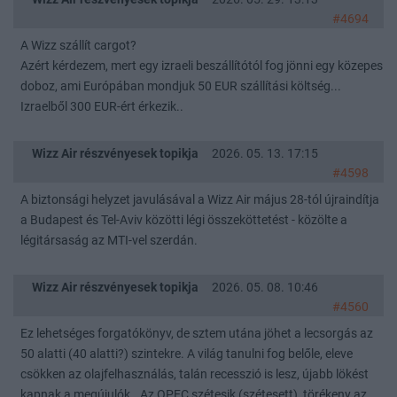
#4694
A Wizz szállít cargot?
Azért kérdezem, mert egy izraeli beszállítótól fog jönni egy közepes
doboz, ami Európában mondjuk 50 EUR szállítási költség...
Izraelből 300 EUR-ért érkezik..
Wizz Air részvényesek topikja
2026. 05. 13. 17:15
#4598
A biztonsági helyzet javulásával a Wizz Air május 28-tól újraindítja
a Budapest és Tel-Aviv közötti légi összeköttetést - közölte a
légitársaság az MTI-vel szerdán.
Wizz Air részvényesek topikja
2026. 05. 08. 10:46
#4560
Ez lehetséges forgatókönyv, de sztem utána jöhet a lecsorgás az
50 alatti (40 alatti?) szintekre. A világ tanulni fog belőle, eleve
csökken az olajfelhasználás, talán recesszió is lesz, újabb lökést
kapnak a megújulók.. Az OPEC szétesik (szétesett), törékeny az