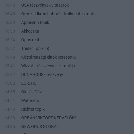
16:43
USA részvények vitasarok
16:40
Orosz - Ukrán háború - trollmentes topik
16:38
Appeninn topik
16:30
Akkocska
16:24
Opus real.
15:57
Tréder Topik :o)
15:49
Köztársasági elnök kerestetik
15:41
Wizz Air részvényesek topikja
15:32
DUNAHOUSE részvény
15:02
EUR/HUF
14:55
Olaj és Gáz
14:51
Waberers
14:43
Richter topik
14:38
ORBÁN VIKTORT KEDVELŐK!
14:35
NEW OPUS GLOBAL