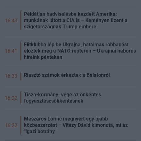
Példátlan hadviselésbe kezdett Amerika:
munkának látott a CIA is – Keményen üzent a
16:43
szigetországnak Trump embere
Elitklubba lép be Ukrajna, hatalmas robbanást
előztek meg a NATO repterén – Ukrajnai háborús
16:41
híreink pénteken
Riasztó számok érkeztek a Balatonról
16:33
Tisza-kormány: vége az önkéntes
16:22
fogyasztáscsökkentésnek
Mészáros Lőrinc megnyert egy újabb
közbeszerzést – Vitézy Dávid kimondta, mi az
16:22
"igazi botrány"