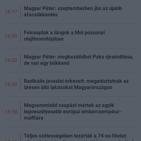
Magyar Péter: szeptemberben jön az újabb
16:17
áfacsökkentés
Felcsaptak a lángok a Mol pozsonyi
16:09
olajfinomítójában
Magyar Péter: megkezdődhet Paks újraindítása,
16:03
de van egy bökkenő
Radikális javaslat érkezett: megadóztatnák az
16:00
üresen álló lakásokat Magyarországon
Megsemmisítő csapást mértek az egyik
legveszélyesebb európai embercsempész-
15:58
maffiára
Teljes szélességében lezárták a 74-es főutat: