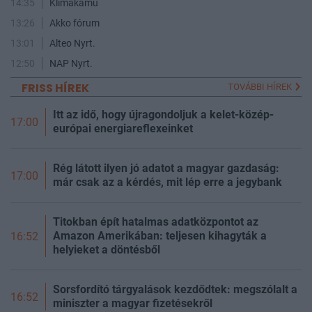
14:35
Klímakamu
13:26
Akko fórum
13:01
Alteo Nyrt.
12:50
NAP Nyrt.
FRISS HÍREK
TOVÁBBI HÍREK
Itt az idő, hogy újragondoljuk a kelet-közép-
17:00
európai energiareflexeinket
Rég látott ilyen jó adatot a magyar gazdaság:
17:00
már csak az a kérdés, mit lép erre a jegybank
Titokban épít hatalmas adatközpontot az
Amazon Amerikában: teljesen kihagyták a
16:52
helyieket a döntésből
Sorsfordító tárgyalások kezdődtek: megszólalt a
16:52
miniszter a magyar fizetésekről