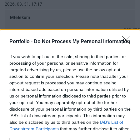
2026. 03. 31. 17:17
Mtelekom
263 295
2026. 07. 25. 13:27
Portfolio -
Do Not Process My Personal Information
SPPC - Shopper Park Plus Nyrt.
If you wish to opt-out of the sale, sharing to third parties, or
processing of your personal or sensitive information for
37
targeted advertising by us, please use the below opt-out
2024. 10. 10. 11:04
section to confirm your selection. Please note that after your
opt-out request is processed you may continue seeing
Wizz Air részvényesek topikja
interest-based ads based on personal information utilized by
us or personal information disclosed to third parties prior to
5 160
your opt-out. You may separately opt-out of the further
2026. 07. 24. 23:33
disclosure of your personal information by third parties on the
IAB’s list of downstream participants. This information may
also be disclosed by us to third parties on the
IAB’s List of
Downstream Participants
that may further disclose it to other
UTOLSÓ 20 HOZZÁSZÓLÁS
third parties.