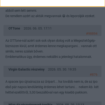
Elég sokan voltunk a rendőrségen, ott is sok minden elhangzott,
abból sem lett semmi.
De remélem azért az akták megvannak 😁 és leporolják ezeket.
OTTone
2026. 06. 05. 17:11
#98894
Az OTTone-nál azért sok-sok olyan dolog volt a lélegeztetőgép-
bizniszen kívül, amit érdemes lenne megkapargani... vannak ott
simlis, neres szálak bőven.
Emblematikus ügy, érdemes nekiállni a jelenlegi hatalomnak.
Virgin Galactic részvény
2026. 05. 30. 19:35
#876
A spacex ipo újraárazza az űripart... ha tovább nem is, de az ipo
első pár napos lendületéig érdemes lehet tartani... nekem kb. két
héttel ezelőttről, 3,00 beszállóval van egy kisebb pakkom.
Wizz Air részvényesek topikja
2026. 05. 29. 13:13