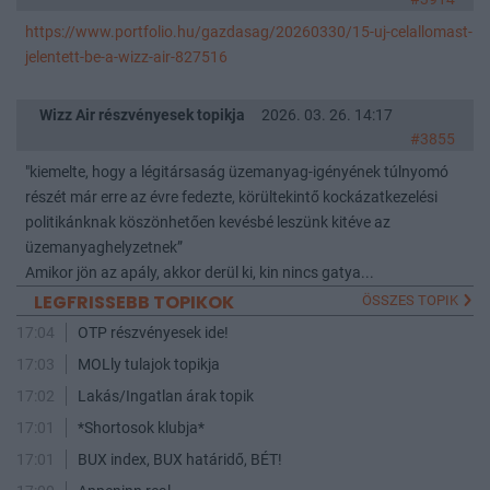
https://www.portfolio.hu/gazdasag/20260330/15-uj-celallomast-
jelentett-be-a-wizz-air-827516
Wizz Air részvényesek topikja
2026. 03. 26. 14:17
#3855
"kiemelte, hogy a légitársaság üzemanyag-igényének túlnyomó
részét már erre az évre fedezte, körültekintő kockázatkezelési
politikánknak köszönhetően kevésbé leszünk kitéve az
üzemanyaghelyzetnek”
Amikor jön az apály, akkor derül ki, kin nincs gatya...
LEGFRISSEBB TOPIKOK
ÖSSZES TOPIK
17:04
OTP részvényesek ide!
17:03
MOLly tulajok topikja
17:02
Lakás/Ingatlan árak topik
17:01
*Shortosok klubja*
17:01
BUX index, BUX határidő, BÉT!