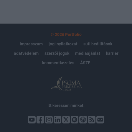
© 2026 Portfolio
impresszum
jogi nyilatkozat
süti beállítások
adatvédelem
szerzői jogok
médiaajánlat
karrier
kommentkezelés
ÁSZF
Itt keressen minket: