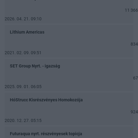
11 366
2026. 04. 21. 09:10
Lithium Americas
834
2021. 02. 09. 09:51
SET Group Nyrt. - igazság
67
2025. 09. 01. 06:05
HóStrucc Kisrészvényes Homokozója
924
2020. 12. 27. 05:15
Futuraqua nyrt. részvényesek topicja