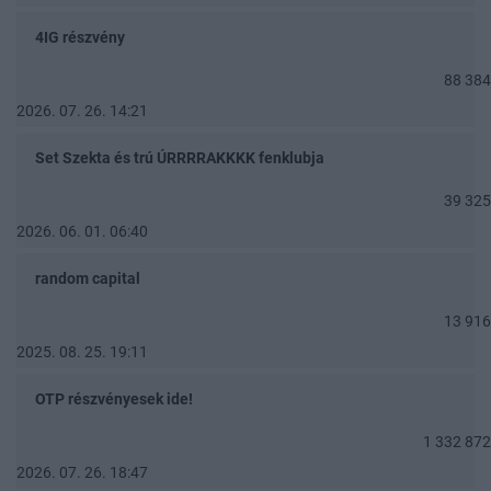
4IG részvény
88 384
2026. 07. 26. 14:21
Set Szekta és trú ÚRRRRAKKKK fenklubja
39 325
2026. 06. 01. 06:40
random capital
13 916
2025. 08. 25. 19:11
OTP részvényesek ide!
1 332 872
2026. 07. 26. 18:47