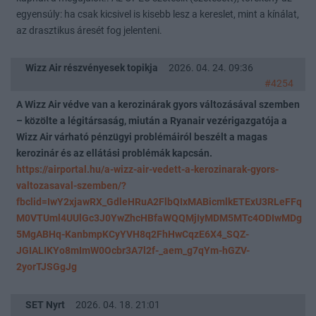
egyensúly: ha csak kicsivel is kisebb lesz a kereslet, mint a kínálat,
az drasztikus áresét fog jelenteni.
Wizz Air részvényesek topikja
2026. 04. 24. 09:36
#4254
A Wizz Air védve van a kerozinárak gyors változásával szemben
– közölte a légitársaság, miután a Ryanair vezérigazgatója a
Wizz Air várható pénzügyi problémáiról beszélt a magas
kerozinár és az ellátási problémák kapcsán.
https://airportal.hu/a-wizz-air-vedett-a-kerozinarak-gyors-
valtozasaval-szemben/?
fbclid=IwY2xjawRX_GdleHRuA2FlbQIxMABicmlkETExU3RLeFFq
M0VTUml4UUlGc3J0YwZhcHBfaWQQMjIyMDM5MTc4ODIwMDg
5MgABHq-KanbmpKCyYVH8q2FhHwCqzE6X4_SQZ-
JGIALIKYo8mImW0Ocbr3A7l2f-_aem_g7qYm-hGZV-
2yorTJSGgJg
SET Nyrt
2026. 04. 18. 21:01