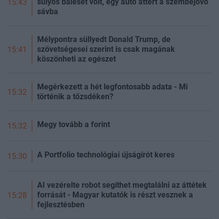
súlyos baleset volt, egy autó áttért a szembejövő
15:43
sávba
Mélypontra süllyedt Donald Trump, de
szövetségesei szerint is csak magának
15:41
köszönheti az egészet
Megérkezett a hét legfontosabb adata - Mi
15:32
történik a tőzsdéken?
Megy tovább a forint
15:32
A Portfolio technológiai újságírót keres
15:30
AI vezérelte robot segíthet megtalálni az áttétek
forrását - Magyar kutatók is részt vesznek a
15:28
fejlesztésben