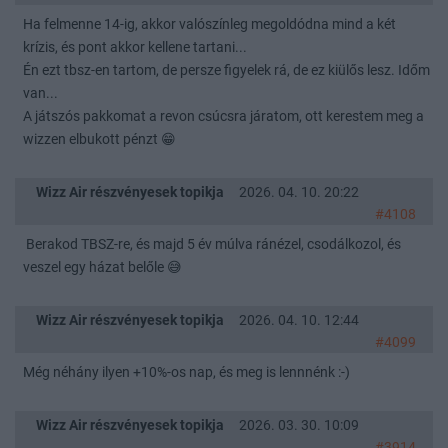
Ha felmenne 14-ig, akkor valószínleg megoldódna mind a két
krízis, és pont akkor kellene tartani...
Én ezt tbsz-en tartom, de persze figyelek rá, de ez kiülős lesz. Időm
van...
A játszós pakkomat a revon csúcsra járatom, ott kerestem meg a
wizzen elbukott pénzt 😁
Wizz Air részvényesek topikja
2026. 04. 10. 20:22
#4108
Berakod TBSZ-re, és majd 5 év múlva ránézel, csodálkozol, és
veszel egy házat belőle 😅
Wizz Air részvényesek topikja
2026. 04. 10. 12:44
#4099
Még néhány ilyen +10%-os nap, és meg is lennnénk :-)
Wizz Air részvényesek topikja
2026. 03. 30. 10:09
#3914