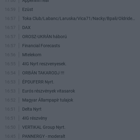
17:00
Appeninn real
16:59
Ezüst
16:57
Toka Club/Labanc/Laruska/Vica71/Nacky/Bpali/Oldrider/Josefernando/Mcbull/Kawaszabi
16:57
DAX
16:57
OROSZ-UKRÁN háború
16:57
Financial Forecasts
16:56
Mtelekom
16:55
4IG Nyrt reszvenyesek.
16:54
ORBÁN TAKARODJ !!!
16:53
ÉPDUFERR Nyrt.
16:53
Eurós részvények vitasarok
16:52
Magyar Állampapír tulajok
16:51
Delta Nyrt
16:51
4IG részvény
16:50
VERTIKAL Group Nyrt.
16:45
PANNERGY - moderalt