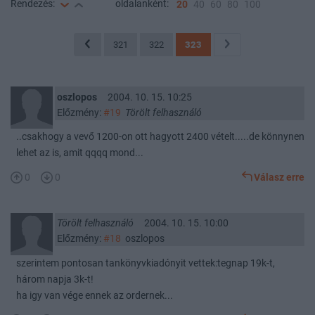
Rendezés:
oldalanként:
20
40
60
80
100
321
322
323
oszlopos
2004. 10. 15. 10:25
Előzmény:
#19
Törölt felhasználó
..csakhogy a vevő 1200-on ott hagyott 2400 vételt.....de könnynen
lehet az is, amit qqqq mond...
0
0
Válasz erre
Törölt felhasználó
2004. 10. 15. 10:00
Előzmény:
#18
oszlopos
szerintem pontosan tankönyvkiadónyit vettek:tegnap 19k-t,
három napja 3k-t!
ha igy van vége ennek az ordernek...