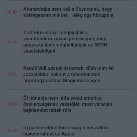
Atombomba sem kell a Skynetnek, hogy
14:00
szétégessen minket – elég egy hőkupola
Tisza-kormány: megnyitják a
vasútmodernizációs pénzcsapot, még
13:54
augusztusban meghallgatják az NVVH
vezetőjelöltjeit
Rendkívüli adatok érkeztek: több mint 90
százalékkal zuhant a tehervonatok
13:54
áramfogyasztása Magyarországon
Öt hónapja nem látta senki amerika
ősellenségének vezetőjét, most váratlan
13:48
bejelentést tettek róla
Új partnerekkel törné meg a beszállítói
13:24
egyeduralmát az Apple