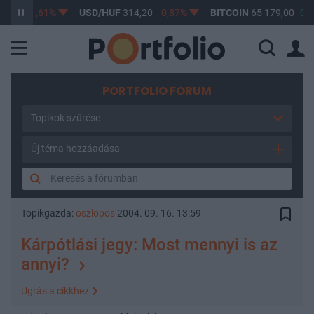
17
-0,61%
USD/HUF
314,20
-0,87%
BITCOIN
65 179,00
0,42
PORTFOLIO FORUM
Topikok szűrése
Új téma hozzáadása
Topikgazda:
oszlopos
2004. 09. 16. 13:59
Kárpótlási jegy: Most mennyi is az
annyi?
Ugrás a cikkhez