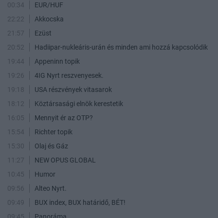
00:34
EUR/HUF
22:22
Akkocska
21:57
Ezüst
20:52
Hadiipar-nukleáris-urán és minden ami hozzá kapcsolódik
19:44
Appeninn topik
19:26
4IG Nyrt reszvenyesek.
19:18
USA részvények vitasarok
18:12
Köztársasági elnök kerestetik
16:05
Mennyit ér az OTP?
15:54
Richter topik
15:30
Olaj és Gáz
11:27
NEW OPUS GLOBAL
10:45
Humor
09:56
Alteo Nyrt.
09:49
BUX index, BUX határidő, BÉT!
09:45
Panoráma