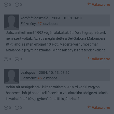
0
0
Válasz erre
Törölt felhasználó
2004. 10. 13. 09:31
Előzmény:
#7
oszlopos
Játszani kell, mert 1992 végén alakultak át. De a tegnapi vételek
nem ezért voltak. Az ápv meghirdette a Dél-Gabona Malomipari
Rt.-t, ahol szintén elfogad 10%-ot. Megérte várni, most már
általános a jegyfelhasználás. Már csak egy lezárt tender kellene.
0
0
Válasz erre
oszlopos
2004. 10. 13. 08:29
Előzmény:
#5
oszlopos
Volán társaságok priv. kiírása várható. 46Mrd körüli vagyon
összesen, bár jó sokat kell feccelni a vállalatokba+dolgozó i akció
is várható. a "10% jegyben" téma itt is játszhat?
0
0
Válasz erre