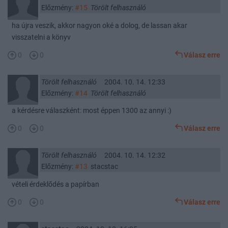
Előzmény:
#15
Törölt felhasználó
ha újra veszik, akkor nagyon oké a dolog, de lassan akar
visszatelni a könyv
0
0
Válasz erre
Törölt felhasználó
2004. 10. 14. 12:33
Előzmény:
#14
Törölt felhasználó
a kérdésre válaszként: most éppen 1300 az annyi :)
0
0
Válasz erre
Törölt felhasználó
2004. 10. 14. 12:32
Előzmény:
#13
stacstac
vételi érdeklődés a papírban
0
0
Válasz erre