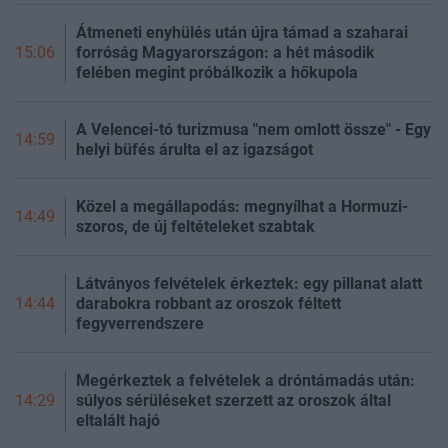
Átmeneti enyhülés után újra támad a szaharai
forróság Magyarországon: a hét második
15:06
felében megint próbálkozik a hőkupola
A Velencei-tó turizmusa "nem omlott össze" - Egy
14:59
helyi büfés árulta el az igazságot
Közel a megállapodás: megnyílhat a Hormuzi-
14:49
szoros, de új feltételeket szabtak
Látványos felvételek érkeztek: egy pillanat alatt
darabokra robbant az oroszok féltett
14:44
fegyverrendszere
Megérkeztek a felvételek a dróntámadás után:
súlyos sérüléseket szerzett az oroszok által
14:29
eltalált hajó