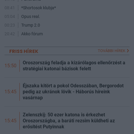
08:41
*Shortosok klubja*
05:04
Opus real.
00:23
Trump 2.0
20:42
Akko fórum
FRISS HÍREK
TOVÁBBI HÍREK
Oroszország feladja a kizárólagos ellenőrzést a
15:50
stratégiai katonai bázisok felett
Éjszaka kitört a pokol Odesszában, Bergorodot
pedig az ukránok lövik - Háborús híreink
15:45
vasárnap
Zelenszkij: 50 ezer katona is érkezhet
Oroszországba, a baráti rezsim küldheti az
15:45
erősítést Putyinnak