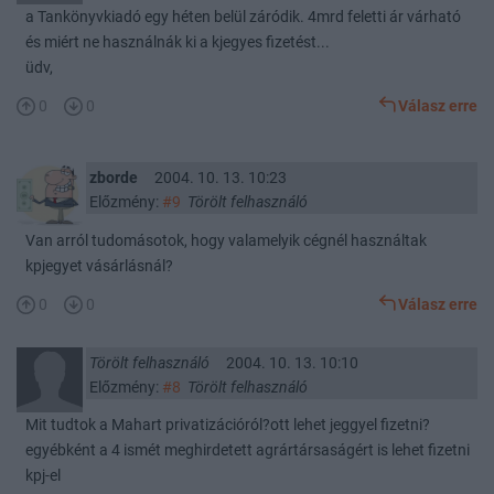
a Tankönyvkiadó egy héten belül záródik. 4mrd feletti ár várható
és miért ne használnák ki a kjegyes fizetést...
üdv,
0
0
Válasz erre
zborde
2004. 10. 13. 10:23
Előzmény:
#9
Törölt felhasználó
Van arról tudomásotok, hogy valamelyik cégnél használtak
kpjegyet vásárlásnál?
0
0
Válasz erre
Törölt felhasználó
2004. 10. 13. 10:10
Előzmény:
#8
Törölt felhasználó
Mit tudtok a Mahart privatizációról?ott lehet jeggyel fizetni?
egyébként a 4 ismét meghirdetett agrártársaságért is lehet fizetni
kpj-el