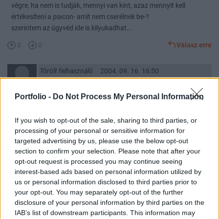
végre, ha nem is tudják, mennyi van kint, azaz mennyit kell
értékesíteni a piacon- amit nem cserélnek be-?
szerintem az ügyvéd ide is kilyukadhat...
0
0
Válasz erre
Törölt felhasználó
2004. 09. 16. 16:50
Előzmény:
#3
Zseton
Portfolio -
Do Not Process My Personal Information
Jó lenne belelátni a lapokba, de SZVSZ nem úgy tűnik, mintha
rögtönöznének. Sorra adják a sakkot, amíg egyszer majd nem
If you wish to opt-out of the sale, sharing to third parties, or
tudnak kilépni belőle.
processing of your personal or sensitive information for
0
0
Válasz erre
targeted advertising by us, please use the below opt-out
section to confirm your selection. Please note that after your
opt-out request is processed you may continue seeing
Zseton
2004. 09. 16. 15:33
interest-based ads based on personal information utilized by
Előzmény:
#2
oszlopos
us or personal information disclosed to third parties prior to
Szerintem szépen terelgeti az ÁPV-t egy utcába, ahonnan egyre
your opt-out. You may separately opt-out of the further
disclosure of your personal information by third parties on the
nehezebb visszafordulni. A végső cél gondolom a kivezetés
IAB’s list of downstream participants. This information may
kikényszerítése lesz.