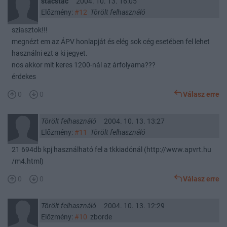
stacstac
2004. 10. 13. 16:05
Előzmény:
#12
Törölt felhasználó
sziasztok!!!
megnézt em az ÁPV honlapját és elég sok cég esetében fel lehet
használni ezt a ki jegyet.
nos akkor mit keres 1200-nál az árfolyama???
érdekes
0
0
Válasz erre
Törölt felhasználó
2004. 10. 13. 13:27
Előzmény:
#11
Törölt felhasználó
21 694db kpj használható fel a tkkiadónál (http://www.apvrt.hu
/m4.html)
0
0
Válasz erre
Törölt felhasználó
2004. 10. 13. 12:29
Előzmény:
#10
zborde