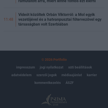
rámutatott arra, miért lenne fontos ezt elérni
Videót közöltek Orbán Viktorról: a Mol egyik
vezetőjével és a hatvanpusztai főtervezővel egy
11:48
társaságban volt Szerbiában
© 2026 Portfolio
impresszum
jogi nyilatkozat
süti beállítások
adatvédelem
szerzői jogok
médiaajánlat
karrier
kommentkezelés
ÁSZF