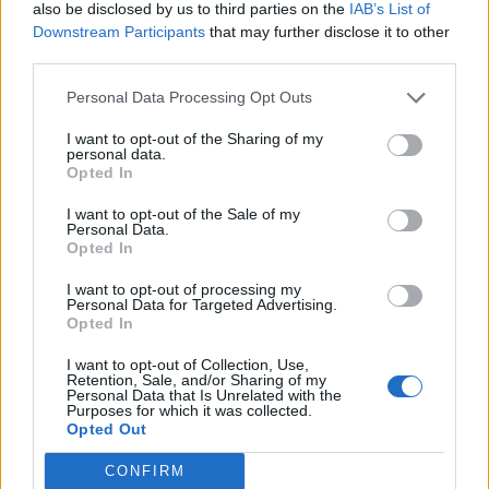
also be disclosed by us to third parties on the
IAB’s List of
.
Downstream Participants
that may further disclose it to other
"Mire akar a végén kilyukadni az ügyvéd?"
third parties.
.
Okosan csinálja, hogy még mi sem tudjuk követni.
Personal Data Processing Opt Outs
.
I want to opt-out of the Sharing of my
Szépen "terelgeti nyáját, fújja furulyáját."
personal data.
Opted In
0
0
Válasz erre
I want to opt-out of the Sale of my
Personal Data.
oszlopos
2004. 09. 16. 15:18
Opted In
Előzmény:
#1
portfolio
I want to opt-out of processing my
ezek szerint valósak azok a régi tözsdei rókák által mesélt
Personal Data for Targeted Advertising.
Opted In
történetek, hogy jópénzért sokmindent el lehetett intézni. Felelős
persze nem lesz.ezek szerint már nincs is kint jegy, azaz nekem
I want to opt-out of Collection, Use,
sincs jegyem. Mire akar a végén kilyukadni az ügyvéd? Sokan
Retention, Sale, and/or Sharing of my
Personal Data that Is Unrelated with the
izzadhatnak most....
Purposes for which it was collected.
Opted Out
0
0
Válasz erre
CONFIRM