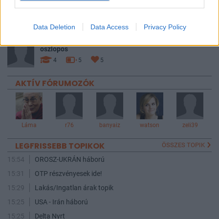
321
322
323
Data Deletion
Data Access
Privacy Policy
TOPIK GAZDA
oszlopos
4
5
5
AKTÍV FÓRUMOZÓK
Láma
r76
banyaiz
watson
zeli39
LEGFRISSEBB TOPIKOK
ÖSSZES TOPIK
15:54
OROSZ-UKRÁN háború
15:31
OTP részvényesek ide!
15:29
Lakás/Ingatlan árak topik
15:25
USA - Irán háború
15:25
Delta Nyrt