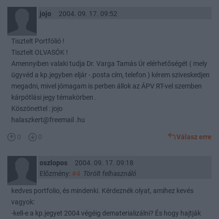
jojo
2004. 09. 17. 09:52
Tisztelt Portfólió !
Tisztelt OLVASÓK !
Amennyiben valaki tudja Dr. Varga Tamás Úr elérhetőségét ( mely
ügyvéd a kp.jegyben eljár -.posta cím, telefon ) kérem sziveskedjen
megadni, mivel jómagam is perben állok az ÁPV RT-vel szemben
kárpótlási jegy témakörben .
Köszönettel : jojo
halaszkert@freemail .hu
0
0
Válasz erre
oszlopos
2004. 09. 17. 09:18
Előzmény:
#4
Törölt felhasználó
kedves portfolio, és mindenki. Kérdeznék olyat, amihez kevés
vagyok:
-kell-e a kp.jegyet 2004 végéig dematerializálni? És hogy hajtják