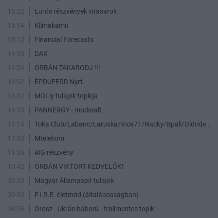
15:22
Eurós részvények vitasarok
15:14
Klímakamu
15:13
Financial Forecasts
14:55
DAX
14:54
ORBÁN TAKARODJ !!!
14:52
ÉPDUFERR Nyrt.
14:42
MOLly tulajok topikja
14:33
PANNERGY - moderalt
14:14
Toka Club/Labanc/Laruska/Vica71/Nacky/Bpali/Oldrider/Josefernando/Mcbull/Kawaszabi
13:53
Mtelekom
11:36
4IG részvény
10:42
ORBÁN VIKTORT KEDVELŐK!
09:20
Magyar Állampapír tulajok
09:00
F.I.R.E. életmód (általánosságban)
08:56
Orosz - Ukrán háború - trollmentes topik