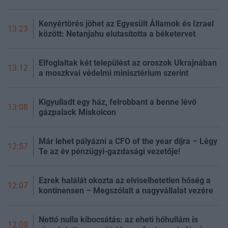
Kenyértörés jöhet az Egyesült Államok és Izrael
13:23
között: Netanjahu elutasította a béketervet
Elfoglaltak két települést az oroszok Ukrajnában
13:12
a moszkvai védelmi minisztérium szerint
Kigyulladt egy ház, felrobbant a benne lévő
13:08
gázpalack Miskolcon
Már lehet pályázni a CFO of the year díjra – Légy
12:57
Te az év pénzügyi-gazdasági vezetője!
Ezrek halálát okozta az elviselhetetlen hőség a
12:07
kontinensen – Megszólalt a nagyvállalat vezére
Nettó nulla kibocsátás: az eheti hőhullám is
12:00