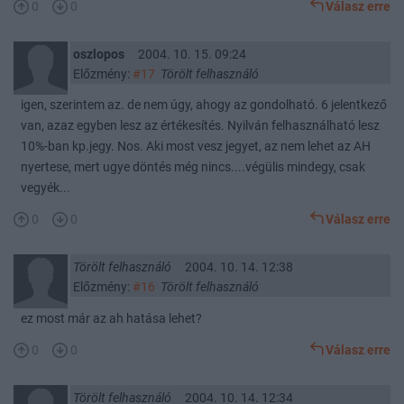
0
0
Válasz erre
oszlopos
2004. 10. 15. 09:24
Előzmény:
#17
Törölt felhasználó
igen, szerintem az. de nem úgy, ahogy az gondolható. 6 jelentkező
van, azaz egyben lesz az értékesítés. Nyilván felhasználható lesz
10%-ban kp.jegy. Nos. Aki most vesz jegyet, az nem lehet az AH
nyertese, mert ugye döntés még nincs....végülis mindegy, csak
vegyék...
0
0
Válasz erre
Törölt felhasználó
2004. 10. 14. 12:38
Előzmény:
#16
Törölt felhasználó
ez most már az ah hatása lehet?
0
0
Válasz erre
Törölt felhasználó
2004. 10. 14. 12:34