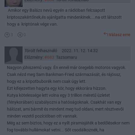
Amikor egy Balázs nevü egyén a rádióban felcsapott
kriptoszakértőnek,és ajánlgatta mindenkinek....na ott látszott
hogy a kriptónak vége van.
3
0
Válasz erre
Törölt felhasználó
2022. 11. 12. 14:32
Előzmény:
#683
Tazsomaru
Nagyon jóhiszemű vagy. Én ennél már öregebb motoros vagyok.
Csak nézd meg Sam Bankman-Fried származását, és rájössz,
hogy ez a kripotbuborék nem csak úgy lett.
Ezt kifejezetten hagyta egy kör, hogy ekkorára hízzon.
Kutya kötelessége lett volna egy 3 trillion méretű üzletet
(fénykorában) szabályozni a hatóságoknak. Csakhát van egy
hálózat, ami bármit és mindent meg tud oldani, mert résztvevői
minden vezető pozícióban ott vannak.
Még az sem biztos, hogy ez a nyílt piramisjáték a bedőlésekor nem
fog további hullámokat vetni... Sőt csodálkoznék, ha