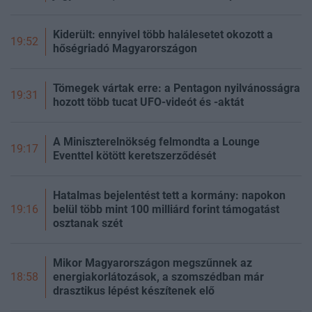
Kiderült: ennyivel több halálesetet okozott a
19:52
hőségriadó Magyarországon
Tömegek vártak erre: a Pentagon nyilvánosságra
19:31
hozott több tucat UFO-videót és -aktát
A Miniszterelnökség felmondta a Lounge
19:17
Eventtel kötött keretszerződését
Hatalmas bejelentést tett a kormány: napokon
belül több mint 100 milliárd forint támogatást
19:16
osztanak szét
Mikor Magyarországon megszűnnek az
energiakorlátozások, a szomszédban már
18:58
drasztikus lépést készítenek elő