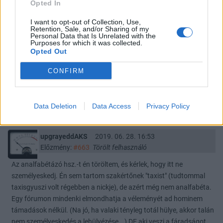
#669
Opted In
I want to opt-out of Collection, Use,
Retention, Sale, and/or Sharing of my
alpinvestor
2020. 04. 13. 09:08
Personal Data that Is Unrelated with the
Purposes for which it was collected.
Törölt hozzászólás
Opted Out
#668
CONFIRM
milonovbic
2020. 04. 01. 13:26
Törölt hozzászólás
Data Deletion
Data Access
Privacy Policy
#667
upgrayeddAKS
2019. 06. 28. 16:53
Előzmény:
#663
Törölt felhasználó
Az analfabétázó hsz.-t én töröltem, és kérlek, hogy itt ne
személyeskedj. Én sem tartom szakértőnek "taxist" (tudtommal
taxisgyuszi volt régebben a nickje), de azért még nem analfabéta.
Egy fórumon mindenki elmondhatja a véleményét ad hominem
támadások nélkül. (Na jó, ha valaki tényleg totál hülye, akkor talán
nem személyeskedés a lehülyézése...) DE aki veszi a fáradságot,