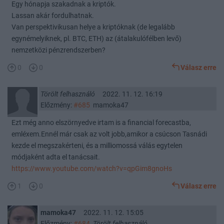
Egy hónapja szakadnak a kriptók.
Lassan akár fordulhatnak.
Van perspektivikusan helye a kriptóknak (de legalább
egynémelyiknek, pl. BTC, ETH) az (átalakulófélben levő)
nemzetközi pénzrendszerben?
0
0
Válasz erre
Törölt felhasználó
2022. 11. 12. 16:19
Előzmény:
#685
mamoka47
Ezt még anno elszörnyedve irtam is a financial forecastba,
emléxem.Ennél már csak az volt jobb,amikor a csúcson Tasnádi
kezde el megszakérteni, és a milliomossá válás egytelen
módjaként adta el tanácsait.
https://www.youtube.com/watch?v=qpGim8gnoHs
1
0
Válasz erre
mamoka47
2022. 11. 12. 15:05
Előzmény:
#684
Törölt felhasználó