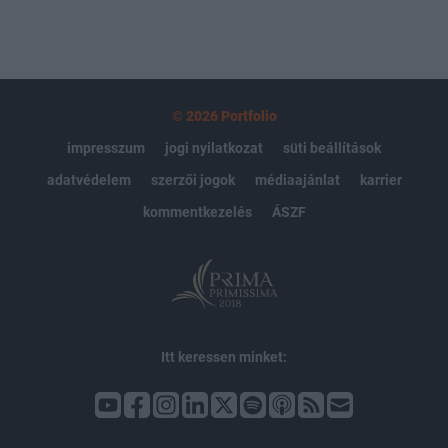
© 2026 Portfolio
impresszum
jogi nyilatkozat
süti beállítások
adatvédelem
szerzői jogok
médiaajánlat
karrier
kommentkezelés
ÁSZF
Itt keressen minket: