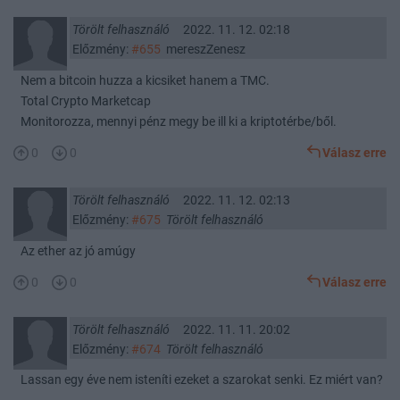
Törölt felhasználó
2022. 11. 12. 02:18
Előzmény:
#655
mereszZenesz
Nem a bitcoin huzza a kicsiket hanem a TMC.
Total Crypto Marketcap
Monitorozza, mennyi pénz megy be ill ki a kriptotérbe/ből.
0
0
Válasz erre
Törölt felhasználó
2022. 11. 12. 02:13
Előzmény:
#675
Törölt felhasználó
Az ether az jó amúgy
0
0
Válasz erre
Törölt felhasználó
2022. 11. 11. 20:02
Előzmény:
#674
Törölt felhasználó
Lassan egy éve nem isteníti ezeket a szarokat senki. Ez miért van?