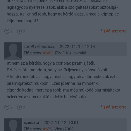
hozzá, talán még pénzt is kereshet. Persze a spekuláció
legnagyobb nyertesei azok, akik a szolgáltatásokat biztosítják
hozzá. Kell ennél több, hogy ne kérdőjelezzük meg a kriptopiac
létjogosultságát?
2
0
Válasz erre
Törölt felhasználó
2022. 11. 12. 12:14
Előzmény:
#680
Törölt felhasználó
Itt nem az a kérdés, hogy a coinpiac piramisjáték.
Ezt évek óta mondom, hogy az. Teljesen nyilvánvaló volt.
A kérdés inkább az, hogy miért is hagyták a döntéshozók ezt a
piramisjátékot működni. Ezen jó lenne, ha mindenki
elgondolkodna, mert ez a többi ma még működő piarmisjátékot -
beleértve az amerikai tőzsdét is befolyásolja.
2
0
Válasz erre
szieszta
2022. 11. 12. 10:01
Előzmény:
#679
Vicus2000