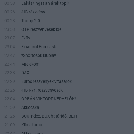
00:58
Lakás/Ingatlan árak topik
00:26
4IG részvény
00:23
Trump 2.0
23:53
OTP részvényesek ide!
23:07
Ezüst
23:04
Financial Forecasts
22:47
*Shortosok klubja*
22:44
Mtelekom
22:38
DAX
22:29
Eurós részvények vitasarok
22:25
4IG Nyrt reszvenyesek.
22:04
ORBÁN VIKTORT KEDVELŐK!
21:59
Akkocska
21:26
BUX index, BUX határidő, BÉT!
21:09
Klímakamu
20:42
Akko fórum