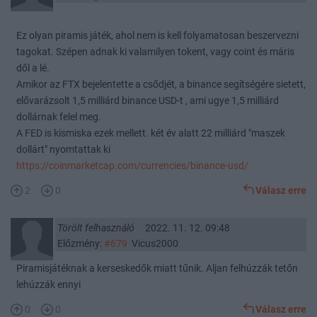
Ez olyan piramis játék, ahol nem is kell folyamatosan beszervezni
tagokat. Szépen adnak ki valamilyen tokent, vagy coint és máris
dől a lé.
Amikor az FTX bejelentette a csődjét, a binance segítségére sietett,
elővarázsolt 1,5 milliárd binance USD-t , ami ugye 1,5 milliárd
dollárnak felel meg.
A FED is kismiska ezek mellett. két év alatt 22 milliárd "maszek
dollárt" nyomtattak ki
https://coinmarketcap.com/currencies/binance-usd/
2
0
Válasz erre
Törölt felhasználó
2022. 11. 12. 09:48
Előzmény:
#679
Vicus2000
Piramisjátéknak a kerseskedők miatt tűnik. Aljan felhúzzák tetőn
lehúzzák ennyi
0
0
Válasz erre