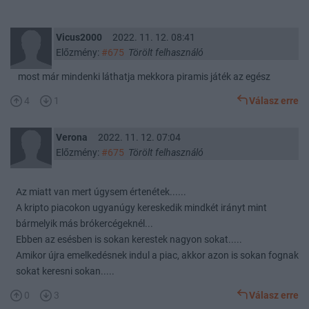
Vicus2000
2022. 11. 12. 08:41
Előzmény:
#675
Törölt felhasználó
most már mindenki láthatja mekkora piramis játék az egész
4
1
Válasz erre
Verona
2022. 11. 12. 07:04
Előzmény:
#675
Törölt felhasználó
Az miatt van mert úgysem értenétek......
A kripto piacokon ugyanúgy kereskedik mindkét irányt mint
bármelyik más brókercégeknél...
Ebben az esésben is sokan kerestek nagyon sokat.....
Amikor újra emelkedésnek indul a piac, akkor azon is sokan fognak
sokat keresni sokan.....
0
3
Válasz erre