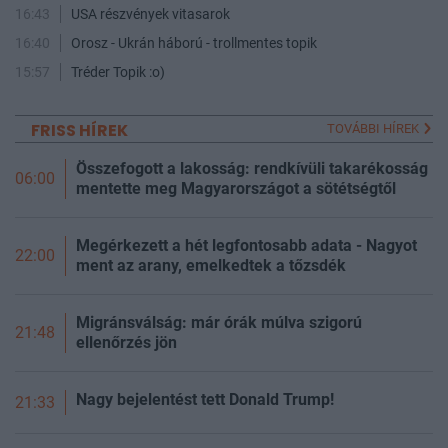
16:43
USA részvények vitasarok
16:40
Orosz - Ukrán háború - trollmentes topik
15:57
Tréder Topik :o)
FRISS HÍREK
TOVÁBBI HÍREK
Összefogott a lakosság: rendkívüli takarékosság
06:00
mentette meg Magyarországot a sötétségtől
Megérkezett a hét legfontosabb adata - Nagyot
22:00
ment az arany, emelkedtek a tőzsdék
Migránsválság: már órák múlva szigorú
21:48
ellenőrzés jön
Nagy bejelentést tett Donald Trump!
21:33