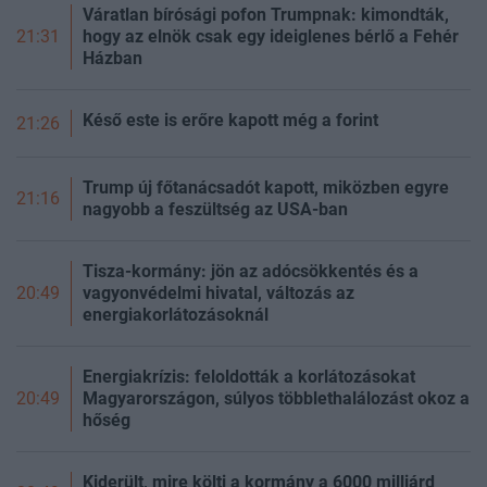
Váratlan bírósági pofon Trumpnak: kimondták,
hogy az elnök csak egy ideiglenes bérlő a Fehér
21:31
Házban
Késő este is erőre kapott még a forint
21:26
Trump új főtanácsadót kapott, miközben egyre
21:16
nagyobb a feszültség az USA-ban
Tisza-kormány: jön az adócsökkentés és a
vagyonvédelmi hivatal, változás az
20:49
energiakorlátozásoknál
Energiakrízis: feloldották a korlátozásokat
Magyarországon, súlyos többlethalálozást okoz a
20:49
hőség
Kiderült, mire költi a kormány a 6000 milliárd