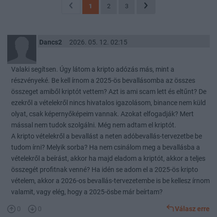
1
2
3
Dancs2
2026. 05. 12. 02:15
Valaki segítsen. Úgy látom a kripto adózás más, mint a
részvényeké. Be kell írnom a 2025-ös bevallásomba az összes
összeget amiből kriptót vettem? Azt is ami scam lett és eltűnt? De
ezekről a vételekről nincs hivatalos igazolásom, binance nem küld
olyat, csak képernyőképeim vannak. Azokat elfogadják? Mert
mással nem tudok szolgálni. Még nem adtam el kriptót.
A kripto vételekről a bevallást a neten adóbevallás-tervezetbe be
tudom írni? Melyik sorba? Ha nem csinálom meg a bevallásba a
vételekről a beírást, akkor ha majd eladom a kriptót, akkor a teljes
összegét profitnak venné? Ha idén se adom el a 2025-ös kripto
vételem, akkor a 2026-os bevallás-tervezetembe is be kellesz írnom
valamit, vagy elég, hogy a 2025-ösbe már beírtam?
0
0
Válasz erre