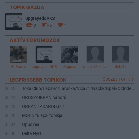
TOPIK GAZDA
upgrayeddAKS
3
5
4
AKTÍV FÓRUMOZÓK
HoStrucc
upgrayeddAKS
Gaguse
mereszZenesz
thibi99
LEGFRISSEBB TOPIKOK
ÖSSZES TOPIK
06:43
Toka Club/Labanc/Laruska/Vica71/Nacky/Bpali/Oldrider/Josefernando/Mcbull/Kawaszabi
06:24
OROSZ-UKRÁN háború
06:23
ORBÁN TAKARODJ !!!
06:20
MOLly tulajok topikja
05:04
Opus real.
05:00
Delta Nyrt