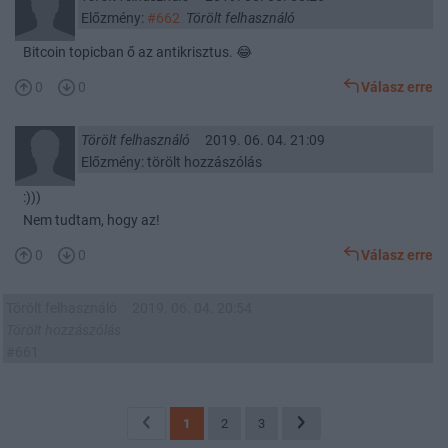
Előzmény:
#662
Törölt felhasználó
Bitcoin topicban ő az antikrisztus. 😂
0
0
Válasz erre
Törölt felhasználó
2019. 06. 04. 21:09
Előzmény: törölt hozzászólás
:)))
Nem tudtam, hogy az!
0
0
Válasz erre
Törölt felhasználó
2019. 06. 04. 20:54
Törölt hozzászólás
#661
1
2
3