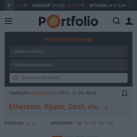
7
-0,61%
USD/HUF
314,20
-0,87%
BITCOIN
64 976,94
0,14%
PORTFOLIO FORUM
Topikok szűrése
Új téma hozzáadása
Topiknyitó:
upgrayeddAKS
2017. 11. 09. 00:46
Ethereum, Ripple, Dash, etc.
Rendezés:
oldalanként:
20
40
60
80
100