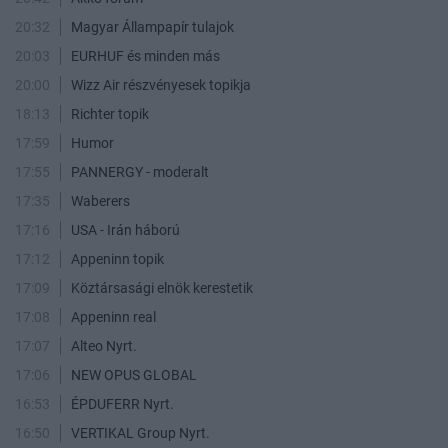
20:32
Magyar Állampapír tulajok
20:03
EURHUF és minden más
20:00
Wizz Air részvényesek topikja
18:13
Richter topik
17:59
Humor
17:55
PANNERGY - moderalt
17:35
Waberers
17:16
USA - Irán háború
17:12
Appeninn topik
17:09
Köztársasági elnök kerestetik
17:08
Appeninn real
17:07
Alteo Nyrt.
17:06
NEW OPUS GLOBAL
16:53
ÉPDUFERR Nyrt.
16:50
VERTIKAL Group Nyrt.