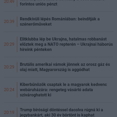
20:49
forintos uniós pénzt
Rendkívüli lépés Romániában: beindítják a
20:39
szénerőműveket
Elitklubba lép be Ukrajna, hatalmas robbanást
előztek meg a NATO repterén – Ukrajnai háborús
20:29
híreink pénteken
Brutális amerikai vámok jönnek az orosz gáz és
20:29
olaj miatt, Magyarország is aggódhat
Kiberbűnözők csaptak le a magyarok kedvenc
webáruházára: rengeteg vásárló adata
20:24
szivároghatott ki
Trump bírósági döntéssel dacolva rúgná ki a
20:19
jegybankárt, aki 30 év börtönt is kaphat