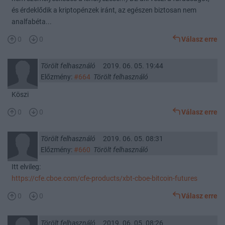
és érdeklődik a kriptopénzek iránt, az egészen biztosan nem
analfabéta...
0
0
Válasz erre
Törölt felhasználó
2019. 06. 05. 19:44
Előzmény:
#664
Törölt felhasználó
Köszi
0
0
Válasz erre
Törölt felhasználó
2019. 06. 05. 08:31
Előzmény:
#660
Törölt felhasználó
Itt elvileg:
https://cfe.cboe.com/cfe-products/xbt-cboe-bitcoin-futures
0
0
Válasz erre
Törölt felhasználó
2019. 06. 05. 08:26