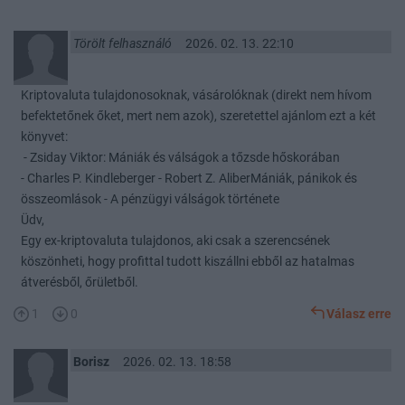
Törölt felhasználó
2026. 02. 13. 22:10
Kriptovaluta tulajdonosoknak, vásárolóknak (direkt nem hívom
befektetőnek őket, mert nem azok), szeretettel ajánlom ezt a két
könyvet:
- Zsiday Viktor: Mániák és válságok a tőzsde hőskorában
- Charles P. Kindleberger - Robert Z. AliberMániák, pánikok és
összeomlások - A pénzügyi válságok története
Üdv,
Egy ex-kriptovaluta tulajdonos, aki csak a szerencsének
köszönheti, hogy profittal tudott kiszállni ebből az hatalmas
átverésből, őrületből.
1
0
Válasz erre
Borisz
2026. 02. 13. 18:58