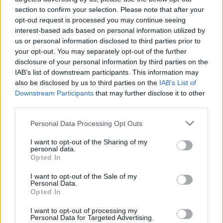
hanem valamikor törölték a modik... ahogy az elmúlt évben sem én
section to confirm your selection. Please note that after your
töröltem a hsz.-ket... Sztem nem is láttam őket, valahogy nem
opt-out request is processed you may continue seeing
lehet visszaállítani? :)
interest-based ads based on personal information utilized by
Amúgy ma épp 2005-be röppent vissza a TARDIS fórummotor :)
us or personal information disclosed to third parties prior to
infókat lehet küldeni 2005-be? :)
your opt-out. You may separately opt-out of the further
disclosure of your personal information by third parties on the
0
0
Válasz erre
IAB’s list of downstream participants. This information may
also be disclosed by us to third parties on the
IAB’s List of
Downstream Participants
that may further disclose it to other
PF_modi1fasz_anyjatbsszameg9
2020. 11. 12. 01:32
third parties.
Törölt hozzászólás
#671
Personal Data Processing Opt Outs
I want to opt-out of the Sharing of my
bdy36r
2020. 10. 23. 15:40
personal data.
Törölt hozzászólás
Opted In
#670
I want to opt-out of the Sale of my
Personal Data.
Opted In
Törölt felhasználó
2020. 10. 13. 23:25
I want to opt-out of processing my
Törölt hozzászólás
Personal Data for Targeted Advertising.