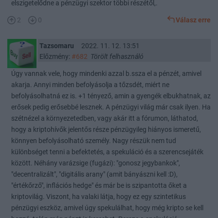
elszigetelődne a pénzügyi szektor többi részétől,.
2
0
Válasz erre
Tazsomaru
2022. 11. 12. 13:51
Előzmény:
#682
Törölt felhasználó
Úgy vannak vele, hogy mindenki azzal b.ssza el a pénzét, amivel
akarja. Annyi minden befolyásolja a tőzsdét, miért ne
befolyásolhatná ez is. +1 tényező, amin a gyengék elbukhatnak, az
erősek pedig erősebbé lesznek. A pénzügyi világ már csak ilyen. Ha
szétnézel a környezetedben, vagy akár itt a fórumon, láthatod,
hogy a kriptohívők jelentős része pénzügyileg hiányos ismeretű,
könnyen befolyásolható személy. Nagy részük nem tud
különbséget tenni a befektetés, a spekuláció és a szerencsejáték
között. Néhány varázsige (fugázi): "gonosz jegybankok",
"decentralizált", "digitális arany" (amit bányászni kell :D),
"értékőrző", inflációs hedge" és már be is szipantotta őket a
kriptovilág. Viszont, ha valaki látja, hogy ez egy szintetikus
pénzügyi eszköz, amivel úgy spekulálhat, hogy még kripto se kell