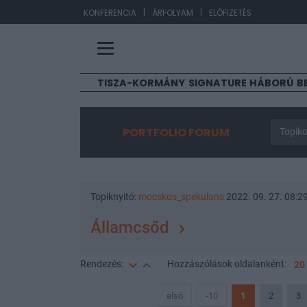
|
|
EUR/H
KONFERENCIA
ÁRFOLYAM
ELŐFIZETÉS
TISZA-KORMÁNY
SIGNATURE
HÁBORÚ
B
PORTFOLIO FORUM
Topiko
Topiknyitó:
mocskos_spekulans
2022. 09. 27. 08:2
Államcsőd
Rendezés:
Hozzászólások
oldalanként:
20
első
-10
1
2
3