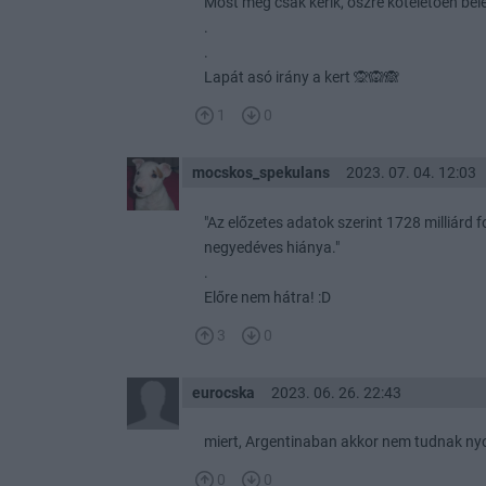
Most még csak kérik, őszre köteletően bele
.
.
Lapát asó irány a kert 🙊🙉🙈
1
0
mocskos_spekulans
2023. 07. 04. 12:03
"Az előzetes adatok szerint 1728 milliárd 
negyedéves hiánya."
.
Előre nem hátra! :D
3
0
eurocska
2023. 06. 26. 22:43
miert, Argentinaban akkor nem tudnak ny
0
0