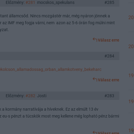
Előzmény:
#281
mocskos_spekulans
#285
nstant államcsőd. Nincs mozgástér már, még nyáron jönnek a
20
 az IMF meg fogja várni, nem azon az 5-6 órán fog múlni mint
yzat.
Válasz erre
20
#284
ekolcson_allamadossag_orban_allamkotveny_bekeharc
19
Válasz erre
Előzmény:
#282
Josti
#283
19
 a kormány narratívája a híveknek. Ez az elmúlt 13 év
z eu-s pénzt a tücskök most meg kellene még lopható pénz bármi
19
Válasz erre