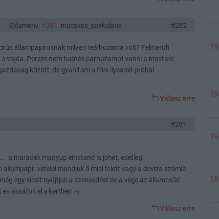
Előzmény:
#281
mocskos_spekulans
#282
19
áborús állampapíroknak milyen reálhozama volt? Felmerült
zik a vajda. Persze nem tudnék párhuzamot vonni a mostani
gazdaság között, de gyanítom a főni ilyesmit próbál
19
Válasz erre
#281
19
... a maradék manyup einstand is jöhet, esetleg
állampapír vételel mondjuk 5 misi felett vagy a deviza számla
18
 még egy kicsit nyújtjuk a szenvedést de a vége az államcsőd
 és ássátok el a kertben :-)
Válasz erre