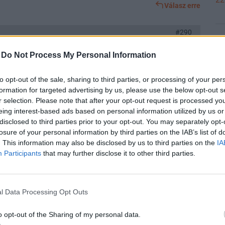
Válasz erre
#290
21
-
Do Not Process My Personal Information
yt indít a kormány az állampapír-vásárlás ösztönzésére"
to opt-out of the sale, sharing to third parties, or processing of your per
21
át meg a haverok zsebét
formation for targeted advertising by us, please use the below opt-out s
r selection. Please note that after your opt-out request is processed y
Válasz erre
eing interest-based ads based on personal information utilized by us or
disclosed to third parties prior to your opt-out. You may separately opt-
21
losure of your personal information by third parties on the IAB’s list of
Előzmény:
#286
mocskos_spekulans
#289
. This information may also be disclosed by us to third parties on the
IA
Participants
that may further disclose it to other third parties.
alapok maradnak ki a szocho alól?
21
Válasz erre
l Data Processing Opt Outs
o opt-out of the Sharing of my personal data.
:37
Előzmény:
#286
mocskos_spekulans
#288