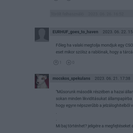
Törölt felhasználó
2023. 06. 26. 16:52
EURHUF_goes_to_haven
2023. 06. 22. 15
Főleg ha valaki megtolja mondjuk egy CSO
eset mikor szólsz a rablónak, hogy a tárcá
1
0
mocskos_spekulans
2023. 06. 21. 17:38
"Műsorunk második részében a hazai államp
sokan minden likviditásukat állampapírba 
hogy egyre népszerűbb a jelzáloghitelből v
.
.
Mi baj történhet? jeligére a megfejtéseket 