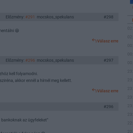
Előzmény:
#291
mocskos_spekulans
#298
02
mentálni 😆
02
Válasz erre
00
00
Előzmény:
#296
mocskos_spekulans
#297
00
23
zhöz kell folyamodni.
23
ziréna, akkor ennêl a hírnél meg kellett.
23
Válasz erre
23
23
#296
23
a bankoknak az ügyfeleket"
22
22