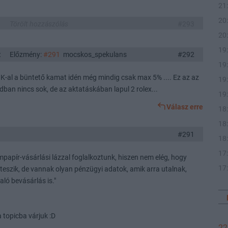
21
20
Törölt hozzászólás
#293
20
19
:00
Előzmény:
#291
mocskos_spekulans
#292
19
K-al a büntető kamat idén még mindig csak max 5% .... Ez az az
19
dban nincs sok, de az aktatáskában lapul 2 rolex...
19
Válasz erre
18
18
#291
18
17
apír-vásárlási lázzal foglalkoztunk, hiszen nem elég, hogy
17
teszik, de vannak olyan pénzügyi adatok, amik arra utalnak,
aló bevásárlás is."
a topicba várjuk :D
22