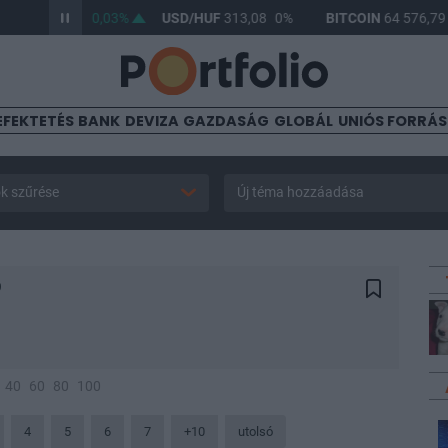
UF
361,85
0,03%
USD/HUF
313,08
0%
BITCOIN
64 576,79
0,
EFEKTETÉS
BANK
DEVIZA
GAZDASÁG
GLOBÁL
UNIÓS FORRÁ
k szűrése
Új téma hozzáadása
9
40
60
80
100
4
5
6
7
+10
utolsó