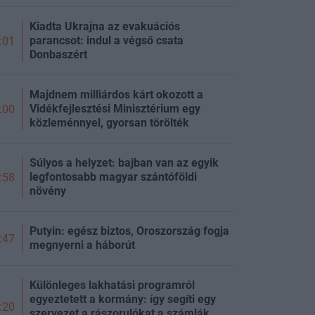
Kiadta Ukrajna az evakuációs
parancsot: indul a végső csata
:01
Donbaszért
Majdnem milliárdos kárt okozott a
Vidékfejlesztési Minisztérium egy
:00
közleménnyel, gyorsan törölték
Súlyos a helyzet: bajban van az egyik
legfontosabb magyar szántóföldi
:58
növény
Putyin: egész biztos, Oroszország fogja
:47
megnyerni a háborút
Különleges lakhatási programról
egyeztetett a kormány: így segíti egy
:20
szervezet a rászorulókat a számlák