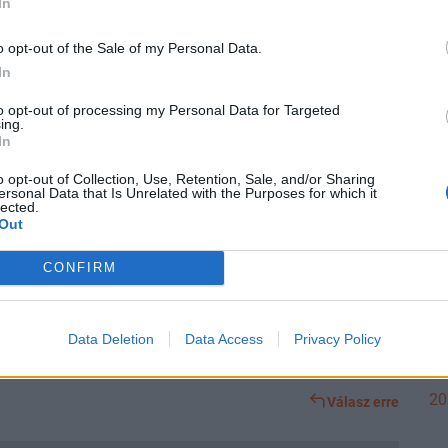
21
In
zbeszerzéseken dúsgazdaggá vált cégekre, 100 millió Ft fölötti
o opt-out of the Sale of my Personal Data.
In
Válasz erre
20
to opt-out of processing my Personal Data for Targeted
ing.
In
Előzmény:
#286
mocskos_spekulans
#287
o opt-out of Collection, Use, Retention, Sale, and/or Sharing
dás hogy kiviszed innen a pénzt, de nem feltétlen gondolod jól.
ersonal Data that Is Unrelated with the Purposes for which it
20
lected.
lesz. Ingatlanadót támogatnám főleg a több lakásosoknál.
Out
Válasz erre
CONFIRM
20
Előzmény:
#285
tom6210
#286
Data Deletion
Data Access
Privacy Policy
nadó? Vagy egy jó szja emelés? Ássátok a lukakat a kertbe amíg
20
Válasz erre