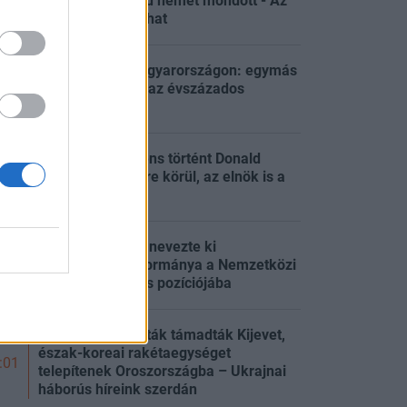
Izrael egyértelmű nemet mondott - Az
:05
egész alku borulhat
Pokoli hőség Magyarországon: egymás
után dőltek meg az évszázados
:51
rekordok
Rendkívüli incidens történt Donald
Trump helikoptere körül, az elnök is a
:29
fedélzeten volt
Kármán Andrást nevezte ki
Magyarország kormánya a Nemzetközi
:03
Valutaalap fontos pozíciójába
Ballisztikus rakéták támadták Kijevet,
észak-koreai rakétaegységet
:01
telepítenek Oroszországba – Ukrajnai
háborús híreink szerdán