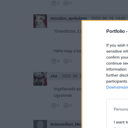
2
0
mocskos_spekulans
2023. 06. 19. 14:45
Portfolio 
"Grandiózus, 2,8 milliárd forintos kampán
.
.
If you wish 
Hehe nagy a baj de még így is tömik a saj
sensitive in
confirm you
4
0
continue se
information 
further disc
ehe
2023. 06. 18. 12:34
participants
Downstream 
Ingatlanadó azután, hogy épp az ingatlan
Ugyanmár.
3
0
Persona
I want t
Brüsszelben_Megbukott
2023. 06. 18. 11