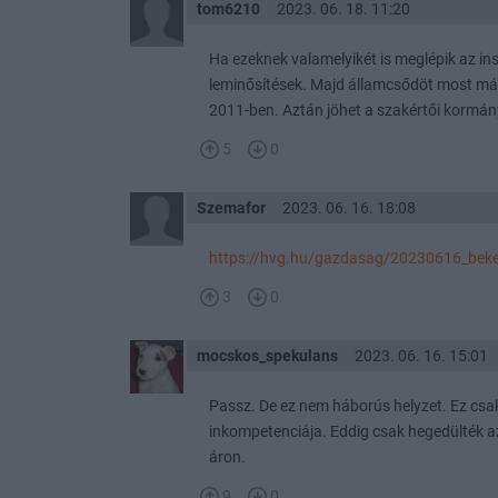
tom6210
2023. 06. 18. 11:20
Ha ezeknek valamelyikét is meglépik az i
leminősítések. Majd államcsődöt most már
2011-ben. Aztán jöhet a szakértői kormán
5
0
Szemafor
2023. 06. 16. 18:08
https://hvg.hu/gazdasag/20230616_bek
3
0
mocskos_spekulans
2023. 06. 16. 15:01
Passz. De ez nem háborús helyzet. Ez csak
inkompetenciája. Eddig csak hegedülték a
áron.
9
0