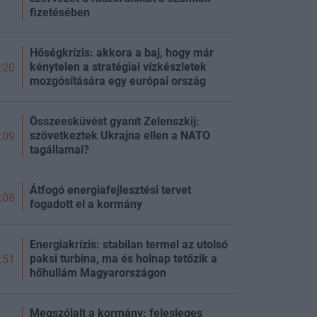
fizetésében
Hőségkrízis: akkora a baj, hogy már
kénytelen a stratégiai vízkészletek
:20
mozgósítására egy európai ország
Összeesküvést gyanít Zelenszkij:
szövetkeztek Ukrajna ellen a NATO
:09
tagállamai?
Átfogó energiafejlesztési tervet
:08
fogadott el a kormány
Energiakrízis: stabilan termel az utolsó
paksi turbina, ma és holnap tetőzik a
:51
hőhullám Magyarországon
Megszólalt a kormány: felesleges