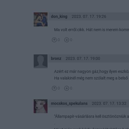
don_king
2023. 07. 17. 19:26
Ma volt erről cikk. Hát nem is merem kom
0
0
bronz
2023. 07. 17. 19:00
Azért ez már nagyon gáz,hogy ilyen eszkö
Ha valakinél még nem szólalt meg a belső s
0
0
mocskos_spekulans
2023. 07. 17. 13:32
"Állampapír-vásárlásra kell ösztönözniük 
.