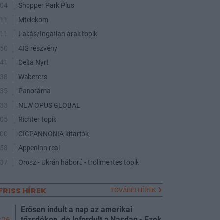
:04
Shopper Park Plus
:11
Mtelekom
:11
Lakás/Ingatlan árak topik
:50
4IG részvény
:41
Delta Nyrt
:38
Waberers
:35
Panoráma
:33
NEW OPUS GLOBAL
:05
Richter topik
:00
CIGPANNONIA kitartók
:58
Appeninn real
:37
Orosz - Ukrán háború - trollmentes topik
FRISS HÍREK
TOVÁBBI HÍREK
Erősen indult a nap az amerikai
tőzsdéken, de lefordult a Nasdaq - Ezek
:26