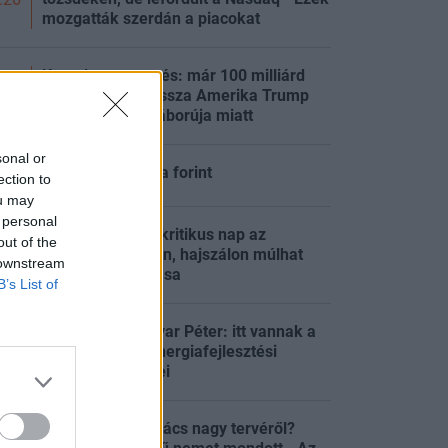
mozgatták szerdán a piacokat
Komoly arcvesztés: már 100 milliárd
dollárt fizetett vissza Amerika Trump
:34
elhibázott vámháborúja miatt
sonal or
Gyengült estére a forint
:26
ection to
ou may
 personal
Tisza-kormány: kritikus nap az
out of the
energiaellátásban, hajszálon múlhat
:06
 downstream
Paks teljes leállása
B’s List of
Megszólalt Magyar Péter: itt vannak a
868 milliárdos energiafejlesztési
:06
program részletei
Ennyit a Béketanács nagy tervéről?