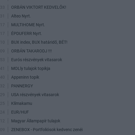
:33
ORBÁN VIKTORT KEDVELŐK!
:31
Alteo Nyrt.
:17
MULTIHOME Nyrt.
:17
ÉPDUFERR Nyrt.
:10
BUX index, BUX határidő, BÉT!
:09
ORBÁN TAKARODJ !!!
:53
Eurós részvények vitasarok
:41
MOLly tulajok topikja
:40
Appeninn topik
:32
PANNERGY
:29
USA részvények vitasarok
:25
Klímakamu
:24
EUR/HUF
:12
Magyar Állampapír tulajok
:09
ZENEBOX - Portfoliósok kedvenc zenéi