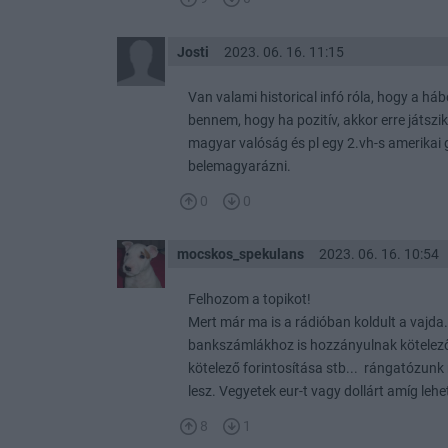
Josti
2023. 06. 16. 11:15
Van valami historical infó róla, hogy a h
bennem, hogy ha pozitív, akkor erre játs
magyar valóság és pl egy 2.vh-s amerikai 
belemagyarázni.
0
0
mocskos_spekulans
2023. 06. 16. 10:54
Felhozom a topikot!
Mert már ma is a rádióban koldult a vajda
bankszámlákhoz is hozzányulnak kötelező 
kötelező forintosítása stb... rángatózunk
lesz. Vegyetek eur-t vagy dollárt amíg lehet
8
1