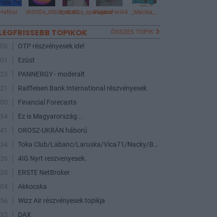
Hathor
sh0rt0s_r0b0t_v0.42
mocskos_spekulans
VágásiFeri64
_Macika_
LEGFRISSEBB TOPIKOK
ÖSSZES TOPIK
:06
OTP részvényesek ide!
:01
Ezüst
:23
PANNERGY - moderalt
:21
Raiffeisen Bank International részvényesek
:00
Financial Forecasts
:54
Ez is Magyarország...
:41
OROSZ-UKRÁN háború
:34
Toka Club/Labanc/Laruska/Vica71/Nacky/Bpali/Oldrider/Josefernando/Mcbull/Kawaszabi
:26
4IG Nyrt reszvenyesek.
:20
ERSTE NetBroker
:04
Akkocska
:56
Wizz Air részvényesek topikja
:33
DAX