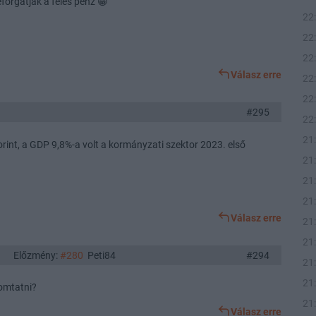
forgatják a feles pénz 😁
22
22
22
Válasz erre
22
22
#295
22
21
forint, a GDP 9,8%-a volt a kormányzati szektor 2023. első
21
21
21
Válasz erre
21
21
Előzmény:
#280
Peti84
#294
21
21
omtatni?
21
Válasz erre