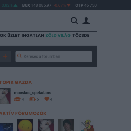
82%
BUX
148 085,97
-0,67%
OTP
46 750
-1,06%
MOL
4 60
SOK
ÜZLET
INGATLAN
ZÖLD VILÁG
TŐZSDE
TOPIK GAZDA
mocskos_spekulans
4
5
4
AKTÍV FÓRUMOZÓK