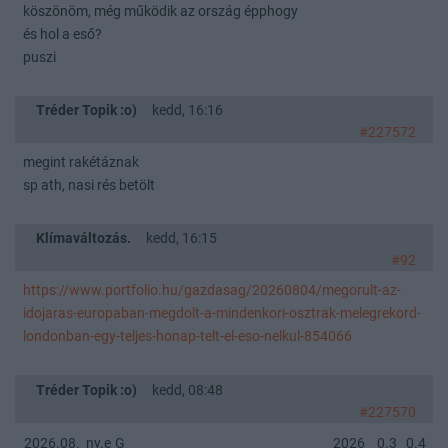
köszönöm, még működik az ország épphogy
és hol a eső?
puszi
Tréder Topik :o)
kedd, 16:16
#227572
megint rakétáznak
sp ath, nasi rés betölt
Klímaváltozás.
kedd, 16:15
#92
https://www.portfolio.hu/gazdasag/20260804/megorult-az-
idojaras-europaban-megdolt-a-mindenkori-osztrak-melegrekord-
londonban-egy-teljes-honap-telt-el-eso-nelkul-854066
Tréder Topik :o)
kedd, 08:48
#227570
2026.08.
ny.e
G
2026
0.3
0.4