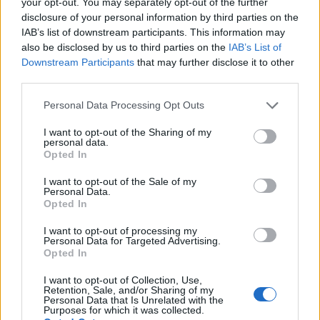
your opt-out. You may separately opt-out of the further
M
Maginfláció (év/év) - előzetes
júl.
7.31.
00
%
%
disclosure of your personal information by third parties on the
U
IAB’s list of downstream participants. This information may
2026.0
11:
Harmonizált fogyasztói árindex (év/
2.9
IT
júl.
3%
also be disclosed by us to third parties on the
IAB’s List of
7.31.
00
év) - előzetes
%
Downstream Participants
that may further disclose it to other
2026.0
12:
2026
4.0
4.4
third parties.
GE
Linde
7.31.
00
Q2
4
9
Personal Data Processing Opt Outs
2026.0
ny.
2026
2.5
3.6
US
AbbVie
7.31.
e.
Q2
0
1
I want to opt-out of the Sharing of my
2026.0
ny.
2026
1.3
5.6
personal data.
US
Chevron
Opted In
7.31.
e.
Q2
3
5
2026.0
ny.
2026
-2.
-2.
I want to opt-out of the Sale of my
US
Moderna
7.31.
e.
Q2
13
01
Personal Data.
Opted In
2026.0
12:
2026
1.6
3.5
US
Exxon Mobil
7.31.
30
Q2
4
4
I want to opt-out of processing my
Personal Data for Targeted Advertising.
2026.0
15:
Chicagói beszerzési menedzser
56.
US
júl.
56
Opted In
7.31.
45
index
7
2026.0
16:
Michigani Egyetem fogyasztói
54.
I want to opt-out of Collection, Use,
US
júl.
54
Retention, Sale, and/or Sharing of my
7.31.
00
bizalmi index - végleges
4
Personal Data that Is Unrelated with the
Purposes for which it was collected.