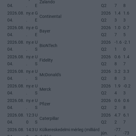
Zalando
04.
.
E
Q2
7
8
2026.08.
ny.e
G
2026
1.4
1.6
Continental
04.
.
E
Q2
3
3
2026.08.
ny.e
G
2026
1.0
0.7
Bayer
04.
.
E
Q2
7
5
2026.08.
ny.e
U
2026
-1.6
-2.1
BioNTech
04.
.
S
Q2
1
0
2026.08.
ny.e
U
2026
0.6
1.4
Fidelity
04.
.
S
Q2
8
7
2026.08.
ny.e
U
2026
3.2
3.3
McDonald's
04.
.
S
Q2
8
3
2026.08.
ny.e
U
2026
1.9
-0.2
Merck
04.
.
S
Q2
4
3
2026.08.
ny.e
U
2026
0.6
0.6
Pfizer
04.
.
S
Q2
2
8
2026.08.
12:3
U
2026
4.7
6.1
Caterpillar
04.
0
S
Q2
2
7
2026.08.
14:3
U
Külkereskedelmi mérleg (milliárd
-77.
jún.
-73