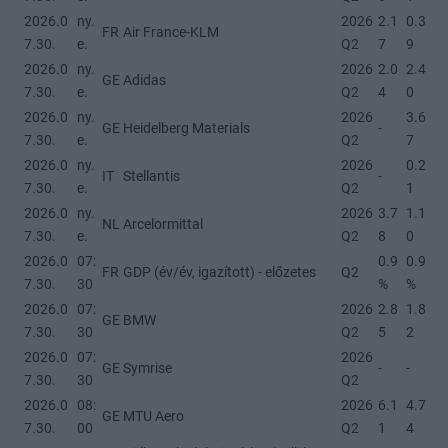
2026.0
ny.
2026
2.1
0.3
FR
Air France-KLM
7.30.
e.
Q2
7
9
2026.0
ny.
2026
2.0
2.4
GE
Adidas
7.30.
e.
Q2
4
0
2026.0
ny.
2026
3.6
GE
Heidelberg Materials
-
7.30.
e.
Q2
7
2026.0
ny.
2026
0.2
IT
Stellantis
-
7.30.
e.
Q2
1
2026.0
ny.
2026
3.7
1.1
NL
Arcelormittal
7.30.
e.
Q2
8
0
2026.0
07:
0.9
0.9
FR
GDP (év/év, igazított) - előzetes
Q2
7.30.
30
%
%
2026.0
07:
2026
2.8
1.8
GE
BMW
7.30.
30
Q2
5
2
2026.0
07:
2026
GE
Symrise
-
-
7.30.
30
Q2
2026.0
08:
2026
6.1
4.7
GE
MTU Aero
7.30.
00
Q2
1
4