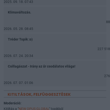
2025. 09. 18. 07:43
Klímaváltozás.
88
2026. 05. 28. 08:45
Tréder Topik :o)
227 518
2026. 07. 24. 20:34
Csillagászat - Irány az űr csodálatos világa!
276
2026. 07. 07. 01:06
KITILTÁSOK, FELFÜGGESZTÉSEK
Moderáció:
Kitiltás a "
NEW OPUS GLOBAL
" topikból