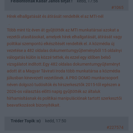
Felbontották Kádár János sírját !
kedd, 17:56
#1065
Hírek elhallgatását és átírását rendelték el az MTI-nél
.
Több mint tíz éven át gyűjtötték az MTI munkatársai azokat a
vezetői utasításokat, amelyek hírek elhallgatását, átírását vagy
politikai szempontú elkészítését rendelték el. A közmédia új
vezetése a 482 oldalas dokumentumgyűjteményből 15 oldalnyi
válogatás külön is közzé tettek, és ezzel egy időben belső
vizsgálatot indított.Egy 482 oldalas dokumentumgyűjteményt
adott át a Magyar Távirati Iroda több munkatársa a közmédia
júliusban kinevezett vezetőinek. A PRO DOMO munkacsoport
néven dolgozó tudósítók és hírszerkesztők 2015-től egészen a
2026-os választás előtti napig gyűjtötték az általuk
hírhamisításnak és politikai manipulációnak tartott szerkesztői
beavatkozások bizonyítékait.
Tréder Topik :o)
kedd, 17:50
#227574