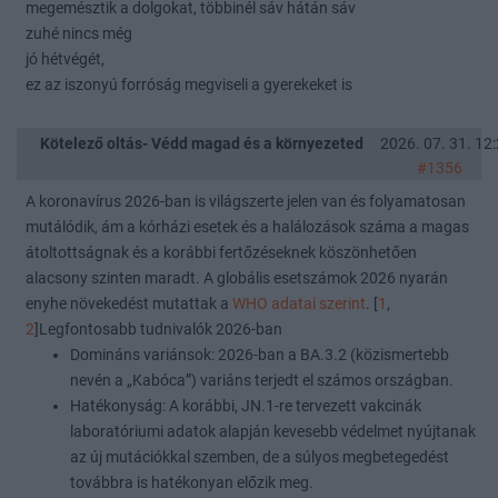
megemésztik a dolgokat, többinél sáv hátán sáv
zuhé nincs még
jó hétvégét,
ez az iszonyú forróság megviseli a gyerekeket is
Kötelező oltás- Védd magad és a környezeted
2026. 07. 31. 12
#1356
A koronavírus 2026-ban is világszerte jelen van és folyamatosan
mutálódik, ám a kórházi esetek és a halálozások száma a magas
átoltottságnak és a korábbi fertőzéseknek köszönhetően
alacsony szinten maradt. A globális esetszámok 2026 nyarán
enyhe növekedést mutattak a
WHO adatai szerint
. [
1
,
2
]Legfontosabb tudnivalók 2026-ban
Domináns variánsok: 2026-ban a BA.3.2 (közismertebb
nevén a „Kabóca”) variáns terjedt el számos országban.
Hatékonyság: A korábbi, JN.1-re tervezett vakcinák
laboratóriumi adatok alapján kevesebb védelmet nyújtanak
az új mutációkkal szemben, de a súlyos megbetegedést
továbbra is hatékonyan előzik meg.