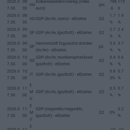
2026.0
08:
Külkereskedelmi mérleg (millió
798
115
HU
jún.
7.30.
30
euró)
.6
0
2026.0
08:
1.7
1.9
HU
GDP (év/év, nyers) - előzetes
Q2
7.30.
30
%
%
2026.0
09:
2.7
2.4
SP
GDP (év/év, igazított) - előzetes
Q2
7.30.
00
%
%
2026.0
09:
Harmonizált fogyasztói árindex
3.6
3.7
SP
júl.
7.30.
00
(év/év) - előzetes
%
%
2026.0
10:
GDP (év/év, munkanaphatással
0.4
0.6
GE
Q2
7.30.
00
igazított) - előzetes
%
%
2026.0
10:
0.8
0.7
IT
GDP (év/év, igazított) - előzetes
Q2
7.30.
00
3%
%
E
2026.0
11:
0.5
0.7
M
GDP (év/év, igazított) - előzetes
Q2
7.30.
00
%
%
U
E
2026.0
11:
GDP (negyedév/negyedév,
0.2
M
Q2
0%
7.30.
00
igazított) - előzetes
%
U
E
2026.0
11:
-15.
-15.