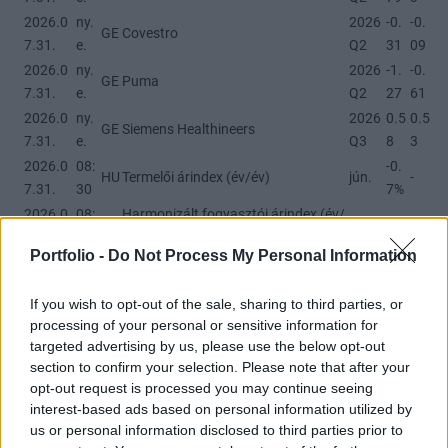
2026.0
ny.
2026
-0.
-0.
GE
Covestro
7.31.
e.
Q2
31
09
2026.0
ny.
2026
-1.
-0.
GE
Puma
7.31.
e.
Q2
27
61
2026.0
ny.
2026
0.5
0.5
GE
Siemens Healthineers
7.31.
e.
Q3
8
3
2026.0
08:
-0.
HU
Termelői árindex (év/év)
jún.
-
7.31.
30
7%
2026.0
08:
Harmonizált fogyasztói árindex (év/
FR
júl.
2%
2%
7.31.
45
év) - előzetes
Portfolio -
Do Not Process My Personal Information
2026.0
09:
6.3
6.3
GE
Munkanélküliségi ráta
júl.
7.31.
55
%
%
If you wish to opt-out of the sale, sharing to third parties, or
2026.0
09:
Munkanélküliek számának
GE
júl.
-1
5
processing of your personal or sensitive information for
7.31.
55
változása (ezer fő)
targeted advertising by us, please use the below opt-out
E
section to confirm your selection. Please note that after your
2026.0
11:
Fogyasztói árindex (év/év) -
2.8
2.9
M
júl.
opt-out request is processed you may continue seeing
7.31.
00
előzetes
%
%
U
interest-based ads based on personal information utilized by
E
us or personal information disclosed to third parties prior to
2026.0
11:
2.4
2.4