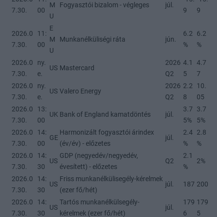
M
Fogyasztói bizalom - végleges
júl.
7.30.
00
9
9
U
E
2026.0
11:
6.2
6.2
M
Munkanélküliségi ráta
jún.
7.30.
00
%
%
U
2026.0
ny.
2026
4.1
4.7
US
Mastercard
7.30.
e.
Q2
5
7
2026.0
ny.
2026
2.2
10.
US
Valero Energy
7.30.
e.
Q2
8
05
2026.0
13:
3.7
3.7
UK
Bank of England kamatdöntés
júl.
7.30.
00
5%
5%
2026.0
14:
Harmonizált fogyasztói árindex
2.4
2.8
GE
júl.
7.30.
00
(év/év) - előzetes
%
%
2026.0
14:
GDP (negyedév/negyedév,
2.1
US
Q2
2%
7.30.
30
évesített) - előzetes
%
2026.0
14:
Friss munkanélkülisegély-kérelmek
US
júl.
187
200
7.30.
30
(ezer fő/hét)
2026.0
14:
Tartós munkanélkülsegély-
179
179
US
júl.
7.30.
30
kérelmek (ezer fő/hét)
6
5