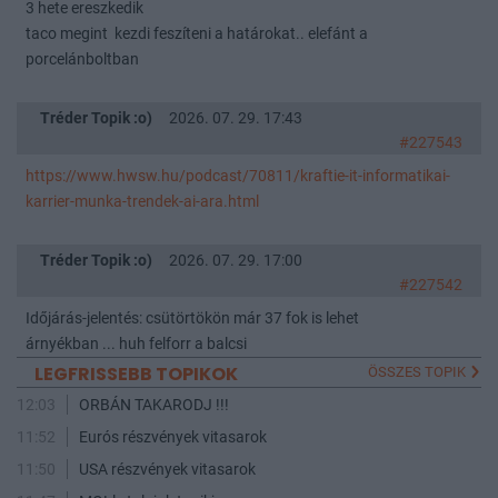
3 hete ereszkedik
taco megint kezdi feszíteni a határokat.. elefánt a
porcelánboltban
Tréder Topik :o)
2026. 07. 29. 17:43
#227543
https://www.hwsw.hu/podcast/70811/kraftie-it-informatikai-
karrier-munka-trendek-ai-ara.html
Tréder Topik :o)
2026. 07. 29. 17:00
#227542
Időjárás-jelentés: csütörtökön már 37 fok is lehet
árnyékban ... huh felforr a balcsi
LEGFRISSEBB TOPIKOK
ÖSSZES TOPIK
12:03
ORBÁN TAKARODJ !!!
11:52
Eurós részvények vitasarok
11:50
USA részvények vitasarok