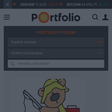
61%
USD/HUF
314,20
-0,87%
BITCOIN
64 956,75
0,11%
B
PORTFOLIO FORUM
Topikok szűrése
Új téma hozzáadása