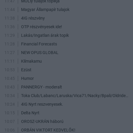
11:47
MOLly tulajok topikja
11:44
Magyar Állampapír tulajok
11:38
4IG részvény
11:36
OTP részvényesek ide!
11:29
Lakás/Ingatlan árak topik
11:28
Financial Forecasts
11:27
NEW OPUS GLOBAL
11:11
Klímakamu
10:53
Ezüst
10:45
Humor
10:43
PANNERGY - moderalt
10:34
Toka Club/Labanc/Laruska/Vica71/Nacky/Bpali/Oldrider/Josefernando/Mcbull/Kawaszabi
10:24
4IG Nyrt reszvenyesek.
10:15
Delta Nyrt
10:07
OROSZ-UKRÁN háború
10:06
ORBÁN VIKTORT KEDVELŐK!