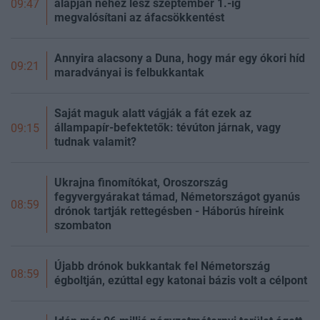
alapján nehéz lesz szeptember 1.-ig
09:47
megvalósítani az áfacsökkentést
Annyira alacsony a Duna, hogy már egy ókori híd
09:21
maradványai is felbukkantak
Saját maguk alatt vágják a fát ezek az
állampapír-befektetők: tévúton járnak, vagy
09:15
tudnak valamit?
Ukrajna finomítókat, Oroszország
fegyvergyárakat támad, Németországot gyanús
08:59
drónok tartják rettegésben - Háborús híreink
szombaton
Újabb drónok bukkantak fel Németország
08:59
égboltján, ezúttal egy katonai bázis volt a célpont