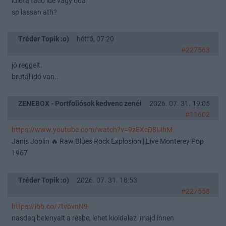
idióta taco ide vagy oda
sp lassan ath?
Tréder Topik :o)
hétfő, 07:20
#227563
jó reggelt.
brutál idő van..
ZENEBOX - Portfoliósok kedvenc zenéi
2026. 07. 31. 19:05
#11602
https://www.youtube.com/watch?v=9zEXeD8LIhM
Janis Joplin 🔥 Raw Blues Rock Explosion | Live Monterey Pop
1967
Tréder Topik :o)
2026. 07. 31. 18:53
#227558
https://ibb.co/7tvbvnN9
nasdaq belenyalt a résbe, lehet kioldalaz majd innen