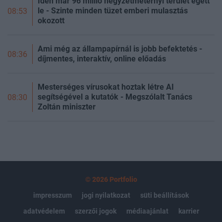
Idén már 96 millió négyzetméternyi terület égett
le - Szinte minden tüzet emberi mulasztás
08:53
okozott
Ami még az állampapírnál is jobb befektetés -
08:36
díjmentes, interaktív, online előadás
Mesterséges vírusokat hoztak létre AI
segítségével a kutatók - Megszólalt Tanács
08:30
Zoltán miniszter
© 2026 Portfolio
impresszum
jogi nyilatkozat
süti beállítások
adatvédelem
szerzői jogok
médiaajánlat
karrier