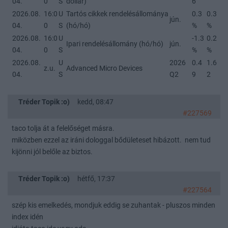
04.
0
S
dollár)
6
2026.08.
16:0
U
Tartós cikkek rendelésállománya
0.3
0.3
jún.
04.
0
S
(hó/hó)
%
%
2026.08.
16:0
U
-1.3
0.2
Ipari rendelésállomány (hó/hó)
jún.
04.
0
S
%
%
2026.08.
U
2026
0.4
1.6
z.u.
Advanced Micro Devices
04.
S
Q2
9
2
Tréder Topik :o)
kedd, 08:47
#227569
taco tolja át a felelőséget másra.
miközben ezzel az iráni dologgal bődületeset hibázott. nem tud
kijönni jól belőle az biztos.
Tréder Topik :o)
hétfő, 17:37
#227564
szép kis emelkedés, mondjuk eddig se zuhantak - pluszos minden
index idén