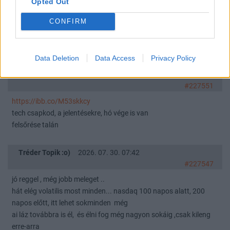
Opted Out
Klímaváltozás.
2026. 07. 31. 07:16
#89
CONFIRM
Gelencsér András: A földi pokol tornácán – újabb hőkupola
Magyarország felett
Data Deletion
Data Access
Privacy Policy
Tréder Topik :o)
2026. 07. 30. 17:58
#227551
https://ibb.co/M53skkcy
tech csapkod, a jelentésekre, hó vége is van
felsőrése talán
Tréder Topik :o)
2026. 07. 30. 07:42
#227547
jó reggel , még jobb meleget ..
hát elég volatilis most minden... nasdaq 100 napos alatt, 200
napos előtt, itt lehet sokminden még
ai láz továbbra is él, és élni fog még nagyon sokáig ,csak kileng
erre-arra