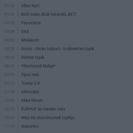
09:56
Alteo Nyrt.
09:49
BUX index, BUX határidő, BÉT!
09:45
Panoráma
09:09
DAX
09:00
Mtelekom
08:59
Orosz - Ukrán háború - trollmentes topik
08:49
Richter topik
08:41
*Shortosok klubja*
05:04
Opus real.
00:23
Trump 2.0
21:59
Akkocska
20:42
Akko fórum
20:03
EURHUF és minden más
20:00
Wizz Air részvényesek topikja
17:35
Waberers