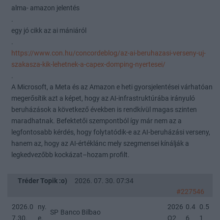
alma- amazon jelentés
.
egy jó cikk az ai mániáról
.
https://www.con.hu/concordeblog/az-ai-beruhazasi-verseny-uj-
szakasza-kik-lehetnek-a-capex-domping-nyertesei/
.
A Microsoft, a Meta és az Amazon e heti gyorsjelentései várhatóan
megerősítik azt a képet, hogy az AI-infrastruktúrába irányuló
beruházások a következő években is rendkívül magas szinten
maradhatnak. Befektetői szempontból így már nem az a
legfontosabb kérdés, hogy folytatódik-e az AI-beruházási verseny,
hanem az, hogy az AI-értéklánc mely szegmensei kínálják a
legkedvezőbb kockázat–hozam profilt.
Tréder Topik :o)
2026. 07. 30. 07:34
#227546
2026.0
ny.
2026
0.4
0.5
SP
Banco Bilbao
7.30.
e.
Q2
6
1