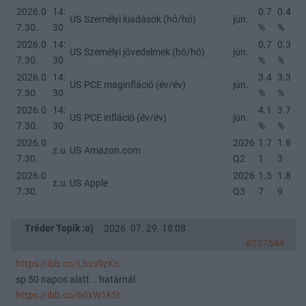
2026.0
14:
0.7
0.4
US
Személyi kiadások (hó/hó)
jún.
7.30.
30
%
%
2026.0
14:
0.7
0.3
US
Személyi jövedelmek (hó/hó)
jún.
7.30.
30
%
%
2026.0
14:
3.4
3.3
US
PCE maginfláció (év/év)
jún.
7.30.
30
%
%
2026.0
14:
4.1
3.7
US
PCE infláció (év/év)
jún.
7.30.
30
%
%
2026.0
2026
1.7
1.8
z.u.
US
Amazon.com
7.30.
Q2
1
3
2026.0
2026
1.5
1.8
z.u.
US
Apple
7.30.
Q3
7
9
Tréder Topik :o)
2026. 07. 29. 18:08
#227544
https://ibb.co/Lhxs9zKn
sp 50 napos alatt .. határnál
https://ibb.co/60xW1k5t