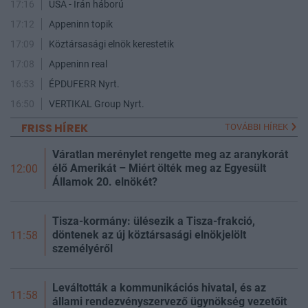
17:16
USA - Irán háború
17:12
Appeninn topik
17:09
Köztársasági elnök kerestetik
17:08
Appeninn real
16:53
ÉPDUFERR Nyrt.
16:50
VERTIKAL Group Nyrt.
FRISS HÍREK
TOVÁBBI HÍREK
Váratlan merénylet rengette meg az aranykorát
élő Amerikát – Miért ölték meg az Egyesült
12:00
Államok 20. elnökét?
Tisza-kormány: ülésezik a Tisza-frakció,
döntenek az új köztársasági elnökjelölt
11:58
személyéről
Leváltották a kommunikációs hivatal, és az
11:58
állami rendezvényszervező ügynökség vezetőit