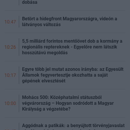
dobása
Betört a hidegfront Magyarországra, videón a
10:47
látványos változás
5,5 milliárd forintos mentőövet dob a kormány a
regionális reptereknek - Egyelőre nem látszik
10:26
hosszútávú megoldás
Egyre több jel mutat azonos irányba: az Egyesült
Államok fegyvertesztje okozhatta a saját
10:17
gépének elvesztését
Mohács 500: Középhatalmi státuszból
végvárország – Hogyan sodródott a Magyar
10:00
Királyság a végzetébe?
Aggódnak a patikák: a benyújtott törvényjavaslat