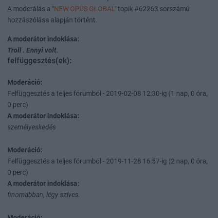
A moderálás a "
NEW OPUS GLOBAL
" topik #62263 sorszámú
hozzászólása alapján történt.
A moderátor indoklása:
Troll . Ennyi volt.
felfüggesztés(ek):
Moderáció:
Felfüggesztés a teljes fórumból - 2019-02-08 12:30-ig (1 nap, 0 óra,
0 perc)
A moderátor indoklása:
személyeskedés
Moderáció:
Felfüggesztés a teljes fórumból - 2019-11-28 16:57-ig (2 nap, 0 óra,
0 perc)
A moderátor indoklása:
finomabban, légy szíves.
Moderáció: