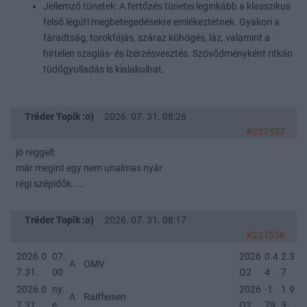
Jellemző tünetek: A fertőzés tünetei leginkább a klasszikus
felső légúti megbetegedésekre emlékeztetnek. Gyakori a
fáradtság, torokfájás, száraz köhögés, láz, valamint a
hirtelen szaglás- és ízérzésvesztés. Szövődményként ritkán
tüdőgyulladás is kialakulhat.
Tréder Topik :o)
2026. 07. 31. 08:26
#227557
jó reggelt
már megint egy nem unalmas nyár
régi szépidők.....
Tréder Topik :o)
2026. 07. 31. 08:17
#227556
2026.0
07:
2026
0.4
2.3
A
OMV
7.31.
00
Q2
4
7
2026.0
ny.
2026
-1.
1.9
A
Raiffeisen
7.31.
e.
Q2
79
3