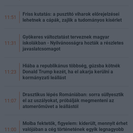
Friss kutatás: a pusztító viharok előrejelzései
11:51
lehetnek a cápák, zajlik a tudományos kísérlet
Gyökeres változtatást terveznek magyar
iskolákban - Nyilvánosságra hozták a részletes
11:31
javaslatcsomagot
Hiába a republikánus többség, gúzsba kötnék
Donald Trump kezét, ha el akarja kerülni a
11:23
kormányzati leállást
Drasztikus lépés Romániában: sorra süllyesztik
el az uszályokat, próbálják megmenteni az
11:07
atomerőművet a leállástól
Molba fektetők, figyelem: kiderült, mennyit érhet
valójában a cég történetének egyik legnagyobb
11:00