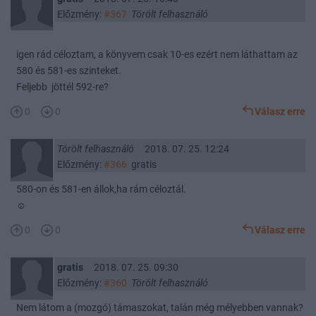
Előzmény:
#367
Törölt felhasználó
igen rád céloztam, a könyvem csak 10-es ezért nem láthattam az
580 és 581-es szinteket.
Feljebb jöttél 592-re?
0
0
Válasz erre
Törölt felhasználó
2018. 07. 25. 12:24
Előzmény:
#366
gratis
580-on és 581-en állok,ha rám céloztál.
☺
0
0
Válasz erre
gratis
2018. 07. 25. 09:30
Előzmény:
#360
Törölt felhasználó
Nem látom a (mozgó) támaszokat, talán még mélyebben vannak?