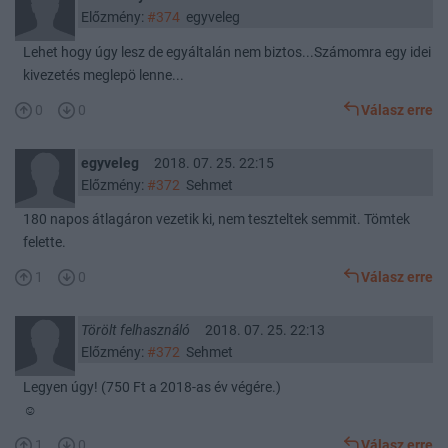
Előzmény:
#374
egyveleg
Lehet hogy úgy lesz de egyáltalán nem biztos...Számomra egy idei
kivezetés meglepö lenne...
0
0
Válasz erre
egyveleg
2018. 07. 25. 22:15
Előzmény:
#372
Sehmet
180 napos átlagáron vezetik ki, nem teszteltek semmit. Tömtek
felette.
1
0
Válasz erre
Törölt felhasználó
2018. 07. 25. 22:13
Előzmény:
#372
Sehmet
Legyen úgy! (750 Ft a 2018-as év végére.)
☺
1
0
Válasz erre