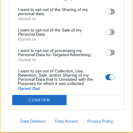
másnap délutánra a papírhoz képest rendkívűl magas délelötti
forgalmat,visszaadják délutan. És akkor realizalni a papírt hiaba
I want to opt-out of the Sharing of my
personal data.
hitted még egy óraja,hogy ez most igen jó lesz. :) de ha nem akkor
Opted In
további jó álmodozásokat a piacon :)
I want to opt-out of the Sale of my
0
0
Válasz erre
Personal Data.
Opted In
poreci
2018. 07. 24. 11:50
I want to opt-out of processing my
Personal Data for Targeted Advertising.
Előzmény:
#358
d_mode
Opted In
Bármit csinálok, az még mindig jobb, mint utólag beírni a kamu
I want to opt-out of Collection, Use,
pozició felvételeket, hogy igazoljam az internet arctalan tömege
Retention, Sale, and/or Sharing of my
előtt saját magam nagyságát - mint teszik azt egy ketten...:-)
Personal Data that Is Unrelated with the
Purposes for which it was collected.
Opted Out
0
0
Válasz erre
CONFIRM
394
395
396
Data Deletion
Data Access
Privacy Policy
TOPIK GAZDA