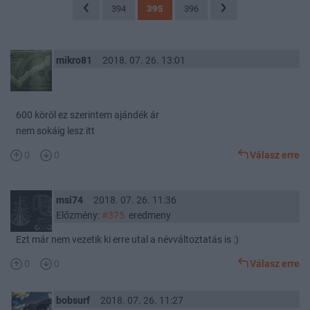
394
395
396
mikro81
2018. 07. 26. 13:01
600 köröl ez szerintem ajándék ár
nem sokáig lesz itt
0
0
Válasz erre
msi74
2018. 07. 26. 11:36
Előzmény:
#375
eredmeny
Ezt már nem vezetik ki erre utal a névváltoztatás is :)
0
0
Válasz erre
bobsurf
2018. 07. 26. 11:27