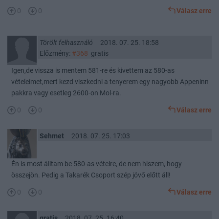
0
0
Válasz erre
Törölt felhasználó
2018. 07. 25. 18:58
Előzmény:
#368
gratis
Igen,de vissza is mentem 581-re és kivettem az 580-as
vételeimet,mert kezd viszkedni a tenyerem egy nagyobb Appeninn
pakkra vagy esetleg 2600-on Mol-ra.
0
0
Válasz erre
Sehmet
2018. 07. 25. 17:03
Én is most álltam be 580-as vételre, de nem hiszem, hogy
összejön. Pedig a Takarék Csoport szép jövő előtt áll!
0
0
Válasz erre
gratis
2018. 07. 25. 16:40