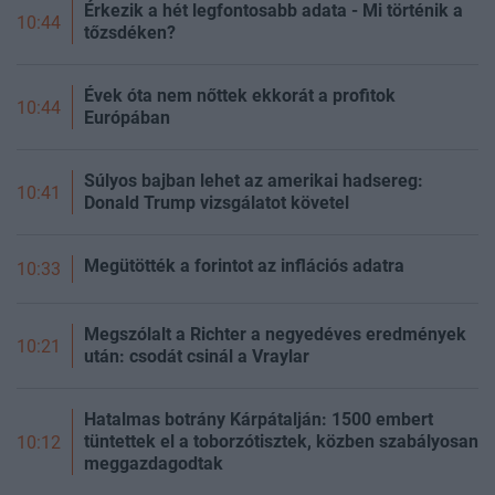
Érkezik a hét legfontosabb adata - Mi történik a
10:44
tőzsdéken?
Évek óta nem nőttek ekkorát a profitok
10:44
Európában
Súlyos bajban lehet az amerikai hadsereg:
10:41
Donald Trump vizsgálatot követel
Megütötték a forintot az inflációs adatra
10:33
Megszólalt a Richter a negyedéves eredmények
10:21
után: csodát csinál a Vraylar
Hatalmas botrány Kárpátalján: 1500 embert
tüntettek el a toborzótisztek, közben szabályosan
10:12
meggazdagodtak