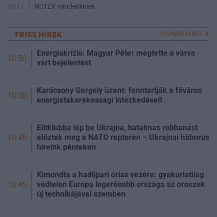
20:12
NUTEX mindenkinek
FRISS HÍREK
TOVÁBBI HÍREK
Energiakrízis: Magyar Péter megtette a várva
10:50
várt bejelentést
Karácsony Gergely üzent: fenntartják a főváros
10:50
energiatakarékossági intézkedéseit
Elitklubba lép be Ukrajna, hatalmas robbanást
előztek meg a NATO repterén – Ukrajnai háborús
10:45
híreink pénteken
Kimondta a hadiipari óriás vezére: gyakorlatilag
védtelen Európa legerősebb országa az oroszok
10:45
új technikájával szemben