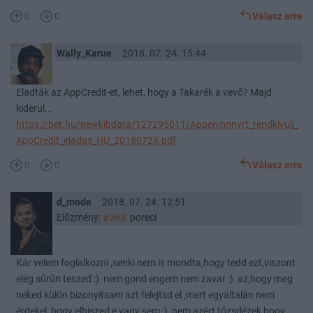
0
0
Válasz erre
Wally_Karue
2018. 07. 24. 15:44
Eladták az AppCredit-et, lehet, hogy a Takarék a vevő? Majd
kiderül...
https://bet.hu/newkibdata/127295011/Appeninnnyrt_rendkivuli_
AppCredit_eladas_HU_20180724.pdf
0
0
Válasz erre
d_mode
2018. 07. 24. 12:51
Előzmény:
#363
poreci
Kár velem foglalkozni ,senki nem is mondta,hogy tedd ezt,viszont
elég sűrűn teszed :) nem gond engem nem zavar :) az,hogy meg
neked külön bizonyítsam azt felejtsd el ,mert egyáltalán nem
érdekel ,hogy elhiszed e vagy sem :) nem azért tőzsdézek,hogy