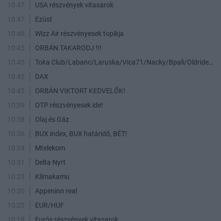
10:47
USA részvények vitasarok
10:47
Ezüst
10:46
Wizz Air részvényesek topikja
10:45
ORBÁN TAKARODJ !!!
10:45
Toka Club/Labanc/Laruska/Vica71/Nacky/Bpali/Oldrider/Josefernando/Mcbull/Kawaszabi
10:45
DAX
10:45
ORBÁN VIKTORT KEDVELŐK!
10:39
OTP részvényesek ide!
10:38
Olaj és Gáz
10:36
BUX index, BUX határidő, BÉT!
10:34
Mtelekom
10:31
Delta Nyrt
10:23
Klímakamu
10:20
Appeninn real
10:20
EUR/HUF
10:18
Eurós részvények vitasarok