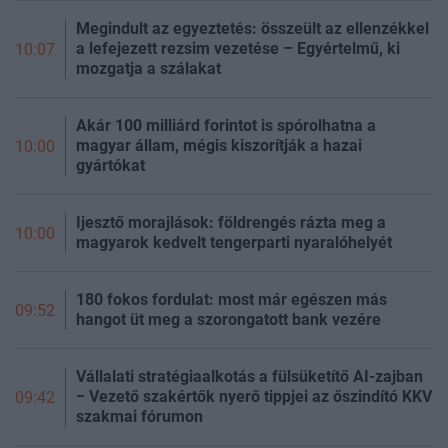
Megindult az egyeztetés: összeült az ellenzékkel
a lefejezett rezsim vezetése – Egyértelmű, ki
10:07
mozgatja a szálakat
Akár 100 milliárd forintot is spórolhatna a
magyar állam, mégis kiszorítják a hazai
10:00
gyártókat
Ijesztő morajlások: földrengés rázta meg a
10:00
magyarok kedvelt tengerparti nyaralóhelyét
180 fokos fordulat: most már egészen más
09:52
hangot üt meg a szorongatott bank vezére
Vállalati stratégiaalkotás a fülsüketítő AI-zajban
− Vezető szakértők nyerő tippjei az őszindító KKV
09:42
szakmai fórumon