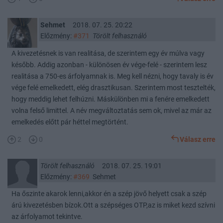
Sehmet
2018. 07. 25. 20:22
Előzmény:
#371
Törölt felhasználó
A kivezetésnek is van realitása, de szerintem egy év múlva vagy
később. Addig azonban - különösen év vége-felé - szerintem lesz
realitása a 750-es árfolyamnak is. Meg kell nézni, hogy tavaly is év
vége felé emelkedett, elég drasztikusan. Szerintem most tesztelték,
hogy meddig lehet felhúzni. Máskülönben mi a fenére emelkedett
volna felső limittel. A név megváltoztatás sem ok, mivel az már az
emelkedés előtt pár héttel megtörtént.
2
0
Válasz erre
Törölt felhasználó
2018. 07. 25. 19:01
Előzmény:
#369
Sehmet
Ha őszinte akarok lenni,akkor én a szép jövő helyett csak a szép
árú kivezetésben bízok.Ott a szépséges OTP,az is miket kezd szívni
az árfolyamot tekintve.