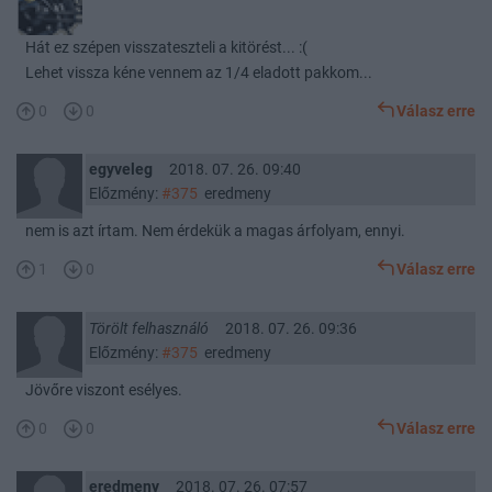
Hát ez szépen visszateszteli a kitörést... :(
Lehet vissza kéne vennem az 1/4 eladott pakkom...
0
0
Válasz erre
egyveleg
2018. 07. 26. 09:40
Előzmény:
#375
eredmeny
nem is azt írtam. Nem érdekük a magas árfolyam, ennyi.
1
0
Válasz erre
Törölt felhasználó
2018. 07. 26. 09:36
Előzmény:
#375
eredmeny
Jövőre viszont esélyes.
0
0
Válasz erre
eredmeny
2018. 07. 26. 07:57