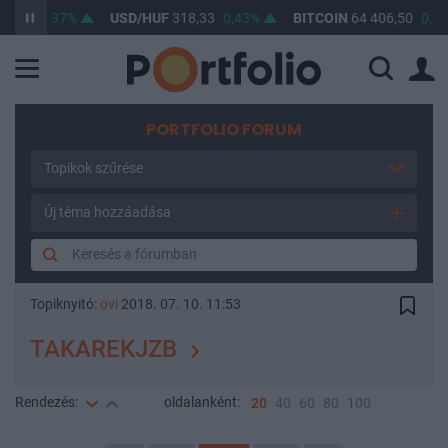
,77
0,37%
USD/HUF
318,33
0,43%
BITCOIN
64 406,50
0,22%
PORTFOLIO FORUM
Topikok szűrése
Új téma hozzáadása
Topiknyitó:
ovi
2018. 07. 10. 11:53
TAKAREKJZB
Rendezés:
oldalanként:
20
40
60
80
100