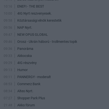
10:16
ENEFI - THE BEST
10:00
4IG Nyrt reszvenyesek.
09:58
Köztársasági elnök kerestetik
09:56
NAP Nyrt.
09:47
NEW OPUS GLOBAL
09:46
Orosz - Ukrán háború - trollmentes topik
09:36
Panoráma
09:33
Akkocska
09:29
4IG részvény
09:13
Humor
09:11
PANNERGY - moderalt
08:53
Commerz Bank
08:34
Alteo Nyrt.
07:27
Shopper Park Plus
21:48
Akko fórum