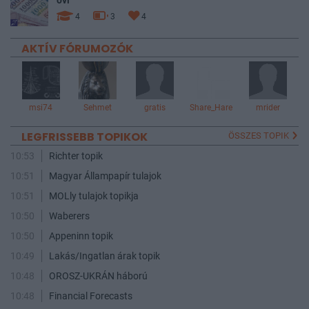
ovi
4
3
4
AKTÍV FÓRUMOZÓK
msi74
Sehmet
gratis
Share_Hare
mrider
LEGFRISSEBB TOPIKOK
ÖSSZES TOPIK
10:53
Richter topik
10:51
Magyar Állampapír tulajok
10:51
MOLly tulajok topikja
10:50
Waberers
10:50
Appeninn topik
10:49
Lakás/Ingatlan árak topik
10:48
OROSZ-UKRÁN háború
10:48
Financial Forecasts