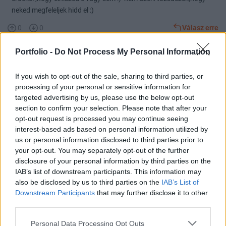
neked megfeleljek hidd el :)
0
0
Válasz erre
Portfolio -
Do Not Process My Personal Information
poreci
2018. 07. 24. 12:18
Előzmény:
#362
d_mode
If you wish to opt-out of the sale, sharing to third parties, or
hiteles lennél, ha beírnád a pozicióidat azok felvételekor, nem
processing of your personal or sensitive information for
mindig a fordulás után 3-5 nappal... Így kár veled foglalkozni, nem
targeted advertising by us, please use the below opt-out
is teszem.
section to confirm your selection. Please note that after your
opt-out request is processed you may continue seeing
0
0
Válasz erre
interest-based ads based on personal information utilized by
us or personal information disclosed to third parties prior to
your opt-out. You may separately opt-out of the further
d_mode
2018. 07. 24. 11:56
disclosure of your personal information by third parties on the
Előzmény:
#361
poreci
IAB’s list of downstream participants. This information may
also be disclosed by us to third parties on the
IAB’s List of
Downstream Participants
that may further disclose it to other
Biztos magadból indulsz ki,valószínű te így szoktad ;) inkább
third parties.
tanuld meg észrevenni a kereskedésben azt,amikor egy kitörés
tényleg jól néz ki,mint pl itt a kitöréskori 15 % os nap,és utána
Personal Data Processing Opt Outs