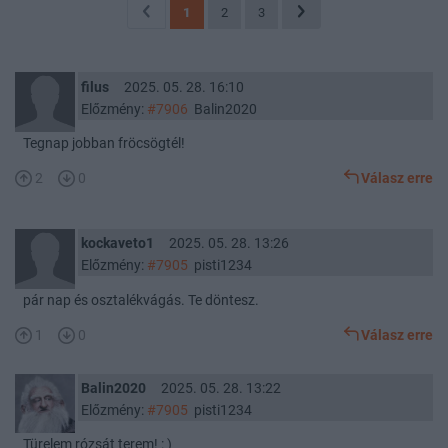
1
2
3
filus
2025. 05. 28. 16:10
Előzmény:
#7906
Balin2020
Tegnap jobban fröcsögtél!
2
0
Válasz erre
kockaveto1
2025. 05. 28. 13:26
Előzmény:
#7905
pisti1234
pár nap és osztalékvágás. Te döntesz.
1
0
Válasz erre
Balin2020
2025. 05. 28. 13:22
Előzmény:
#7905
pisti1234
Türelem rózsát terem! : )