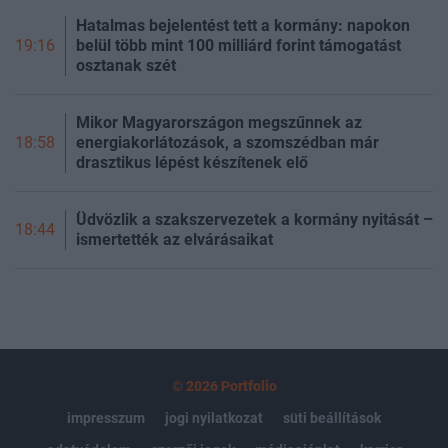
Hatalmas bejelentést tett a kormány: napokon
belül több mint 100 milliárd forint támogatást
19:16
osztanak szét
Mikor Magyarországon megszűnnek az
energiakorlátozások, a szomszédban már
18:58
drasztikus lépést készítenek elő
Üdvözlik a szakszervezetek a kormány nyitását –
18:44
ismertették az elvárásaikat
© 2026 Portfolio
impresszum
jogi nyilatkozat
süti beállítások