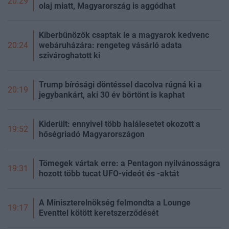
20:29
olaj miatt, Magyarország is aggódhat
Kiberbűnözők csaptak le a magyarok kedvenc
webáruházára: rengeteg vásárló adata
20:24
szivároghatott ki
Trump bírósági döntéssel dacolva rúgná ki a
20:19
jegybankárt, aki 30 év börtönt is kaphat
Kiderült: ennyivel több halálesetet okozott a
19:52
hőségriadó Magyarországon
Tömegek vártak erre: a Pentagon nyilvánosságra
19:31
hozott több tucat UFO-videót és -aktát
A Miniszterelnökség felmondta a Lounge
19:17
Eventtel kötött keretszerződését