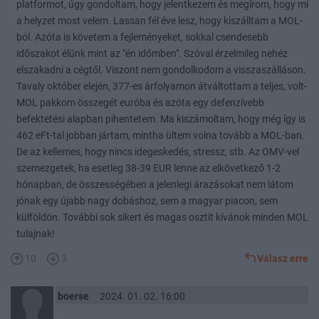
platformot, úgy gondoltam, hogy jelentkezem és megírom, hogy mi
a helyzet most velem. Lassan fél éve lesz, hogy kiszálltam a MOL-
ból. Azóta is követem a fejleményeket, sokkal csendesebb
időszakot élünk mint az "én időmben". Szóval érzelmileg nehéz
elszakadni a cégtől. Viszont nem gondolkodom a visszaszálláson.
Tavaly október elején, 377-es árfolyamon átváltottam a teljes, volt-
MOL pakkom összegét euróba és azóta egy defenzívebb
befektetési alapban pihentetem. Ma kiszámoltam, hogy még így is
462 eFt-tal jobban jártam, mintha ültem volna tovább a MOL-ban.
De az kellemes, hogy nincs idegeskedés, stressz, stb. Az OMV-vel
szemezgetek, ha esetleg 38-39 EUR lenne az elkövetkező 1-2
hónapban, de összességében a jelenlegi árazásokat nem látom
jónak egy újabb nagy dobáshoz, sem a magyar piacon, sem
külföldön. További sok sikert és magas osztit kívánok minden MOL
tulajnak!
10
3
Válasz erre
boerse
2024. 01. 02. 16:00