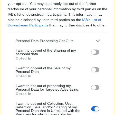
your opt-out. You may separately opt-out of the further
veszteségét leszámítva minden fontos soron verte az elemzői
disclosure of your personal information by third parties on the
várakozásokat.
IAB’s list of downstream participants. This information may
also be disclosed by us to third parties on the
IAB’s List of
És egy fontos mondat a végére:
Downstream Participants
that may further disclose it to other
third parties.
“A MOL 2,1 milliárd dollár “tiszta” EBITDA-t ért el az első 9
hónapban, a 2023-ra vonatkozó egész éves EBITDA
Personal Data Processing Opt Outs
iránymutatását 2,8 milliárd dollárra emelte”
I want to opt-out of the Sharing of my
personal data.
6
1
Válasz erre
Opted In
I want to opt-out of the Sale of my
HuTi
2023. 11. 10. 00:06
Personal Data.
Opted In
EBITDA: 371mrd HUF
I want to opt-out of processing my
CCS tiszta: 344.5mrd HUF
Personal Data for Targeted Advertising.
Opted In
Üzemi eredmény: 262mrd HUF
Adózott eredmény: 175.8mrd HUF
I want to opt-out of Collection, Use,
EPS: 238HUF
Retention, Sale, and/or Sharing of my
Personal Data that Is Unrelated with the
Purposes for which it was collected.