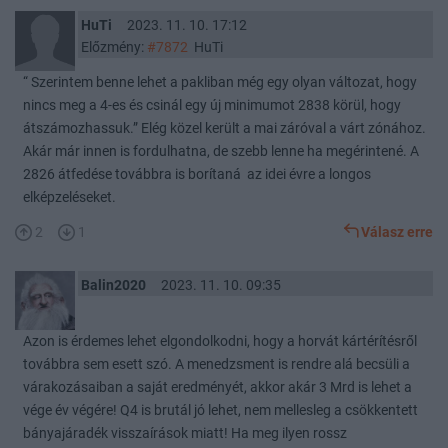
HuTi
2023. 11. 10. 17:12
Előzmény:
#7872
HuTi
“ Szerintem benne lehet a pakliban még egy olyan változat, hogy
nincs meg a 4-es és csinál egy új minimumot 2838 körül, hogy
átszámozhassuk.” Elég közel került a mai záróval a várt zónához.
Akár már innen is fordulhatna, de szebb lenne ha megérintené. A
2826 átfedése továbbra is borítaná az idei évre a longos
elképzeléseket.
2
1
Válasz erre
Balin2020
2023. 11. 10. 09:35
Azon is érdemes lehet elgondolkodni, hogy a horvát kártérítésről
továbbra sem esett szó. A menedzsment is rendre alá becsüli a
várakozásaiban a saját eredményét, akkor akár 3 Mrd is lehet a
vége év végére! Q4 is brutál jó lehet, nem mellesleg a csökkentett
bányajáradék visszaírások miatt! Ha meg ilyen rossz