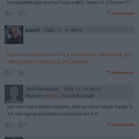
környezetben ilyen évet tud hozni a MOL, mi lesz itt 2024-ben ???
4
6
Válasz erre
ponocli
2023. 11. 10. 08:16
https://hvg.hu/kkv/20231110_A_kormanyzati_intezkedesek_egy
milliard_dollart_huztak_ki_a_Mol_zsebebol
3
2
Válasz erre
Törölt felhasználó
2023. 11. 10. 08:12
Előzmény:
#7883
Törölt felhasználó
Nah már meg is lettem mérgezve, mert ez nem a Tulajok Topikja :D
Azt már tegnap leszedtem a kedvencek közül :D
2
0
Válasz erre