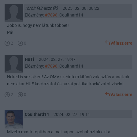
Törölt felhasználó
2025. 02. 08. 08:22
Előzmény:
#7898
Coulthard14
Jobb is, hogy nem látunk többet!
Pá!
2
0
Válasz erre
HuTi
2024. 02. 27. 19:47
Előzmény:
#7898
Coulthard14
Neked is sok sikert! Az OMV szerintem kitűnő választás annak aki
nem akar HUF kockázatot és hazai politikai kockázatot viselni.
2
0
Válasz erre
Coulthard14
2024. 02. 27. 19:11
Mivel a másik topikban a mai napon szóbahozták ezt a