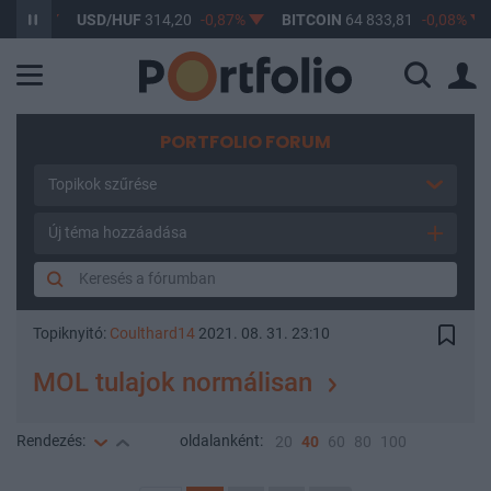
1%
USD/HUF
314,20
-0,87%
BITCOIN
64 833,81
-0,08%
BU
PORTFOLIO FORUM
Topikok szűrése
Új téma hozzáadása
Topiknyitó:
Coulthard14
2021. 08. 31. 23:10
MOL tulajok normálisan
Rendezés:
oldalanként:
20
40
60
80
100