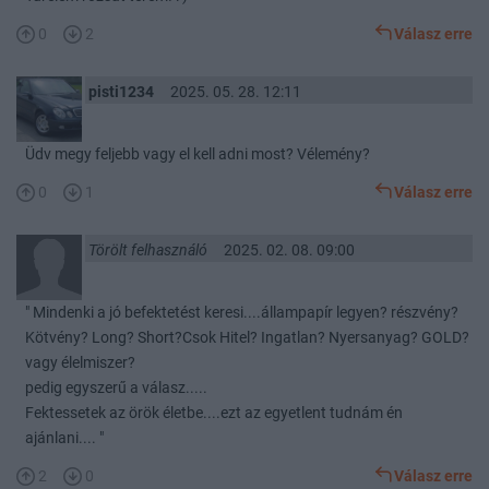
0
2
Válasz erre
pisti1234
2025. 05. 28. 12:11
Üdv megy feljebb vagy el kell adni most? Vélemény?
0
1
Válasz erre
Törölt felhasználó
2025. 02. 08. 09:00
" Mindenki a jó befektetést keresi....állampapír legyen? részvény?
Kötvény? Long? Short?Csok Hitel? Ingatlan? Nyersanyag? GOLD?
vagy élelmiszer?
pedig egyszerű a válasz.....
Fektessetek az örök életbe....ezt az egyetlent tudnám én
ajánlani.... "
2
0
Válasz erre