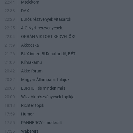
22:44
Mtelekom
22:38
DAX
22:29
Eurós részvények vitasarok
22:25
4IG Nyrt reszvenyesek.
22:04
ORBÁN VIKTORT KEDVELŐK!
21:59
Akkocska
21:26
BUX index, BUX határidő, BÉT!
21:09
Klímakamu
20:42
Akko fórum
20:32
Magyar Állampapír tulajok
20:03
EURHUF és minden más
20:00
Wizz Air részvényesek topikja
18:13
Richter topik
17:59
Humor
17:55
PANNERGY - moderalt
17:35
Waberers