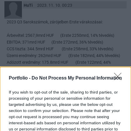
HuTi
2023. 11. 10. 00:23
2023 Q3 Sarokszámok, zárójelben Erste várakozásai:
Árbevétel: 2567,9mrd HUF (Erste 2250mrd, 14% tévedés)
EBITDA: 371mrd HUF (Erste 272mrd, 36% tévedés)
CCS tiszta: 344.5mrd HUF (Erste 258mrd, 33% tévedés)
Üzemi eredmény: 262mrd HUF (Erste 182mrd, 44% tévedés)
Adózott eredmény: 175.8mrd HUF (Erste 122mrd, 44%
tévedés)
EPS: 238HUF
Portfolio -
Do Not Process My Personal Information
Na ezért nem tudom komolyan venni az Erste eredménybecsléseit.
If you wish to opt-out of the sale, sharing to third parties, or
Lehet engem ezért elfogultnak tartani, de ahol negyedévről
processing of your personal or sensitive information for
negyedévre rendszeresen ekkora eltérések vannak ott egy idő után
targeted advertising by us, please use the below opt-out
fel kellene merülnie a felelősségnek, mert szemlátomást valaki
section to confirm your selection. Please note that after your
rosszul végzi a munkáját.
opt-out request is processed you may continue seeing
interest-based ads based on personal information utilized by
us or personal information disclosed to third parties prior to
A jelentés egyébként kifejezetten jó, a pénzügyi műveletek