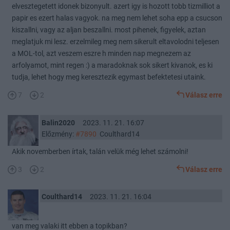
elvesztegetett idonek bizonyult. azert igy is hozott tobb tizmilliot a
papir es ezert halas vagyok. na meg nem lehet soha epp a csucson
kiszallni, vagy az aljan beszallni. most pihenek, figyelek, aztan
meglatjuk mi lesz. erzelmileg meg nem sikerult eltavolodni teljesen
a MOL-tol, azt veszem eszre h minden nap megnezem az
arfolyamot, mint regen :) a maradoknak sok sikert kivanok, es ki
tudja, lehet hogy meg keresztezik egymast befektetesi utaink.
7
2
Válasz erre
Balin2020
2023. 11. 21. 16:07
Előzmény:
#7890
Coulthard14
Akik novemberben írtak, talán velük még lehet számolni!
3
2
Válasz erre
Coulthard14
2023. 11. 21. 16:04
van meg valaki itt ebben a topikban?