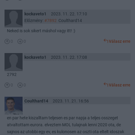
kockaveto1
2023. 11. 22. 17:10
Előzmény:
#7892
Coulthard14
Neked is sok sikert máshol vagy itt! :)
0
0
Válasz erre
kockaveto1
2023. 11. 22. 17:08
2792
0
0
Válasz erre
Coulthard14
2023. 11. 21. 16:56
en par hete kiszalltam teljesen es par napja a teljes osszeget
atvaltottam eurora. elveztem MOL tulajnak lenni 2020 ota, de
sajnos az utobbi egy ev, es kulonosen az oszti ota eltelt idoszak