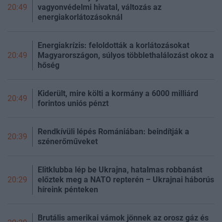
vagyonvédelmi hivatal, változás az
20:49
energiakorlátozásoknál
Energiakrízis: feloldották a korlátozásokat
Magyarországon, súlyos többlethalálozást okoz a
20:49
hőség
Kiderült, mire költi a kormány a 6000 milliárd
20:49
forintos uniós pénzt
Rendkívüli lépés Romániában: beindítják a
20:39
szénerőműveket
Elitklubba lép be Ukrajna, hatalmas robbanást
előztek meg a NATO repterén – Ukrajnai háborús
20:29
híreink pénteken
Brutális amerikai vámok jönnek az orosz gáz és