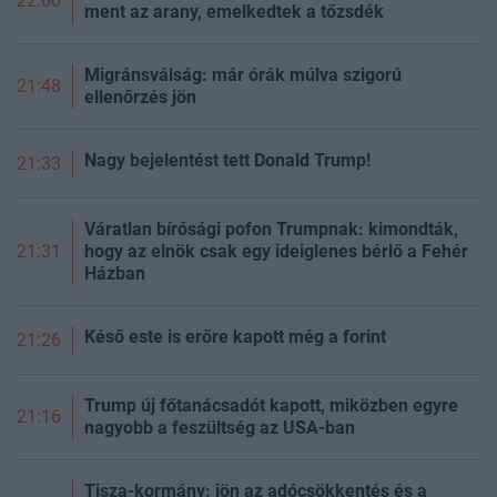
22:00
ment az arany, emelkedtek a tőzsdék
Migránsválság: már órák múlva szigorú
21:48
ellenőrzés jön
Nagy bejelentést tett Donald Trump!
21:33
Váratlan bírósági pofon Trumpnak: kimondták,
hogy az elnök csak egy ideiglenes bérlő a Fehér
21:31
Házban
Késő este is erőre kapott még a forint
21:26
Trump új főtanácsadót kapott, miközben egyre
21:16
nagyobb a feszültség az USA-ban
Tisza-kormány: jön az adócsökkentés és a